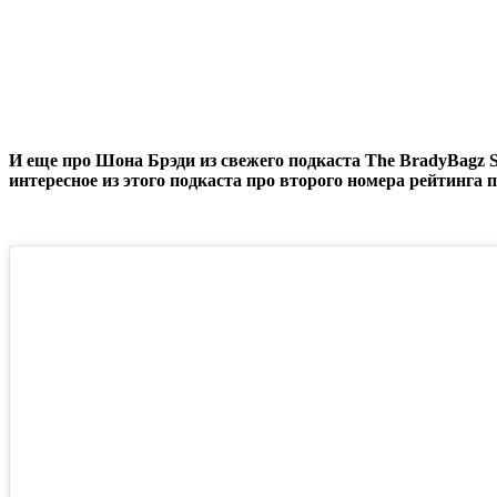
И еще про Шона Брэди из свежего подкаста The BradyBagz S
интересное из этого подкаста про второго номера рейтинга п