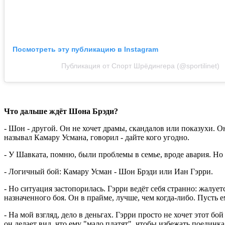
Посмотреть эту публикацию в Instagram
Публикация от Спорт Шрёдингера (@sportilinet)
Что дальше ждёт Шона Брэди?
- Шон - другой. Он не хочет драмы, скандалов или показухи. О
называл Камару Усмана, говорил - дайте кого угодно.
- У Шавката, помню, были проблемы в семье, вроде авария. Но 
- Логичный бой: Камару Усман - Шон Брэди или Иан Гэрри.
- Но ситуация застопорилась. Гэрри ведёт себя странно: жалуетс
назначенного боя. Он в прайме, лучше, чем когда-либо. Пусть е
- На мой взгляд, дело в деньгах. Гэрри просто не хочет этот 
он делает вид, что ему "мало платят", чтобы избежать поединка