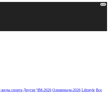
 виды спорта
Другие
ЧМ-2026
Олимпиада-2026
Lifestyle
Все