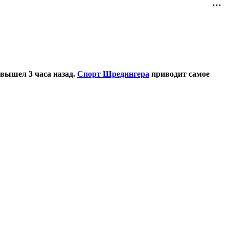
 вышел 3 часа назад.
Спорт Шредингера
приводит самое