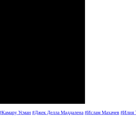
#Камару Усман
#Джек Делла Маддалена
#Ислам Махачев
#Илия 