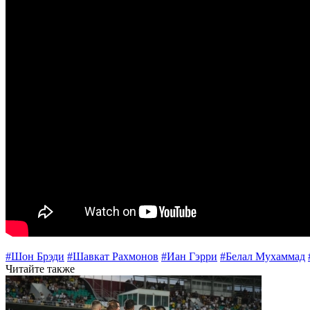
#Шон Брэди
#Шавкат Рахмонов
#Иан Гэрри
#Белал Мухаммад
Читайте также