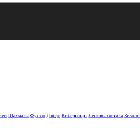
кей
Шахматы
Футзал
Дзюдо
Киберспорт
Легкая атлетика
Зимние