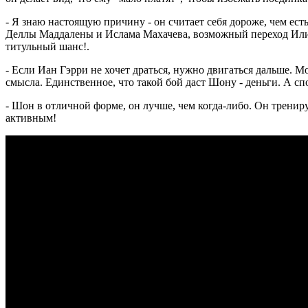
- Я знаю настоящую причину - он считает себя дороже, чем ест
Деллы Маддалены и Ислама Махачева, возможный переход Илии
титульный шанс!.
- Если Иан Гэрри не хочет драться, нужно двигаться дальше. 
смысла. Единственное, что такой бой даст Шону - деньги. А с
- Шон в отличной форме, он лучше, чем когда-либо. Он трениру
активным!