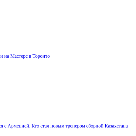
и на Мастерс в Торонто
я с Арменией. Кто стал новым тренером сборной Казахстана