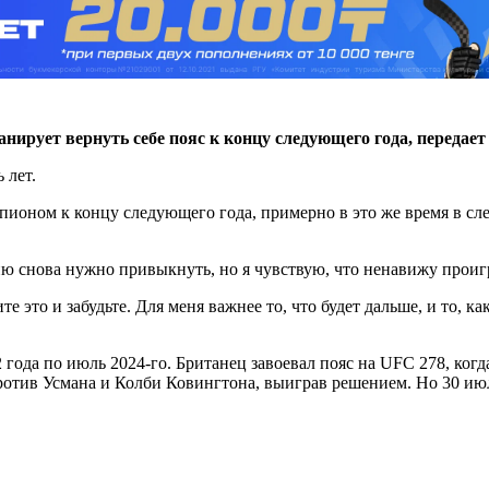
анирует
вернуть себе пояс к концу следующего года, передае
ь лет.
емпионом к концу следующего года, примерно в это же время в сл
ию снова нужно привыкнуть, но я чувствую, что ненавижу прои
е это и забудьте. Для меня важнее то, что будет дальше, и то, ка
года по июль 2024-го. Британец завоевал пояс на UFC 278, ког
против Усмана и Колби Ковингтона, выиграв решением. Но 30 и