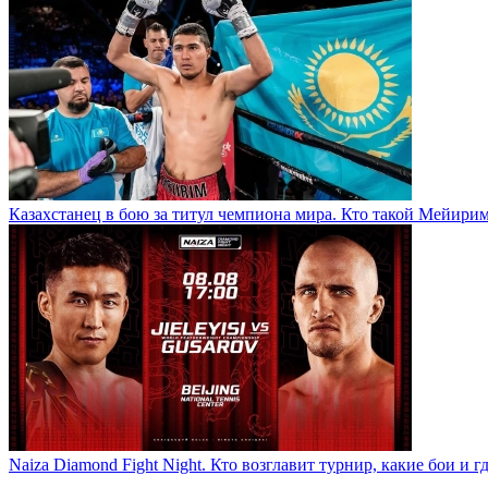
Казахстанец в бою за титул чемпиона мира. Кто такой Мейири
Naiza Diamond Fight Night. Кто возглавит турнир, какие бои и г