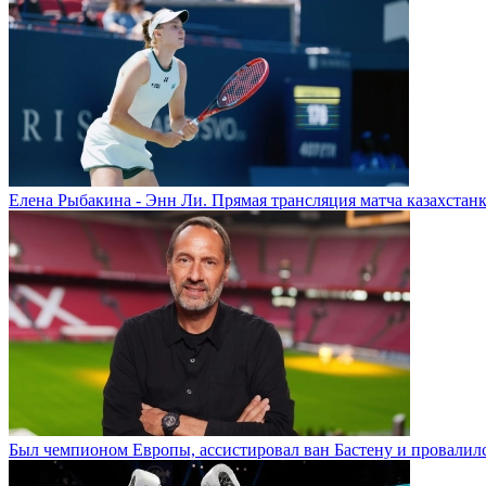
Елена Рыбакина - Энн Ли. Прямая трансляция матча казахстанк
Был чемпионом Европы, ассистировал ван Бастену и провалилс