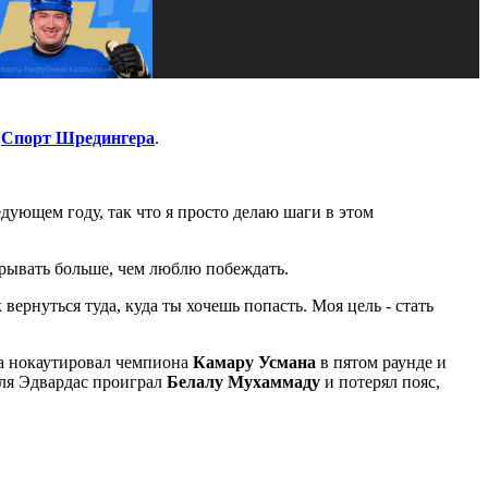
т
Спорт Шредингера
.
едующем году, так что я просто делаю шаги в этом
грывать больше, чем люблю побеждать.
к вернуться туда, куда ты хочешь попасть. Моя цель - стать
да нокаутировал чемпиона
Камару Усмана
в пятом раунде и
юля Эдвардас проиграл
Белалу Мухаммаду
и потерял пояс,