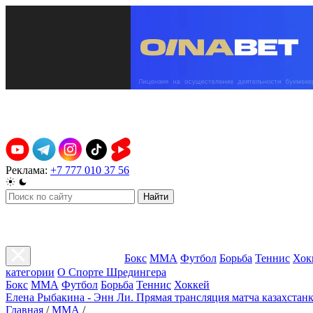
Реклама:
+7 777 010 37 56
Найти
Бокс
ММА
Футбол
Борьба
Теннис
Хок
категории
О Спорте Шредингера
Бокс
ММА
Футбол
Борьба
Теннис
Хоккей
Елена Рыбакина - Энн Ли. Прямая трансляция матча казахстанк
Главная
/
ММА
/