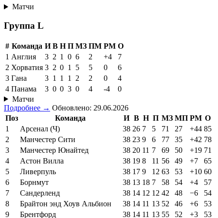
Матчи
Группа L
#
Команда
И
В
Н
П
МЗ
ПМ
РМ
О
1
Англия
3
2
1
0
6
2
+4
7
2
Хорватия
3
2
0
1
5
5
0
6
3
Гана
3
1
1
1
2
2
0
4
4
Панама
3
0
0
3
0
4
-4
0
Матчи
Подробнее →
Обновлено: 29.06.2026
Поз
Команда
И
В
Н
П
МЗ
МП
РМ
О
1
Арсенал (Ч)
38
26
7
5
71
27
+44
85
2
Манчестер Сити
38
23
9
6
77
35
+42
78
3
Манчестер Юнайтед
38
20
11
7
69
50
+19
71
4
Астон Вилла
38
19
8
11
56
49
+7
65
5
Ливерпуль
38
17
9
12
63
53
+10
60
6
Борнмут
38
13
18
7
58
54
+4
57
7
Сандерленд
38
14
12
12
42
48
−6
54
8
Брайтон энд Хоув Альбион
38
14
11
13
52
46
+6
53
9
Брентфорд
38
14
11
13
55
52
+3
53