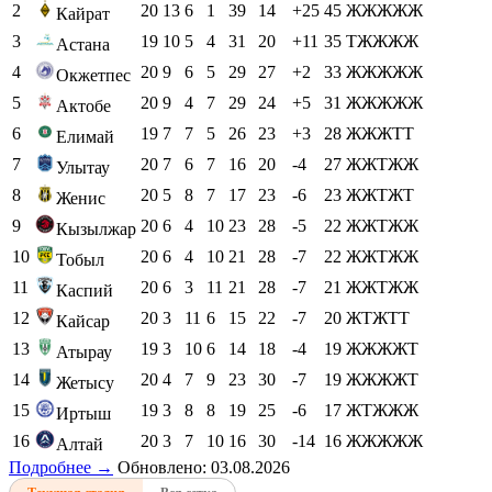
2
20
13
6
1
39
14
+25
45
ЖЖЖЖЖ
Кайрат
3
19
10
5
4
31
20
+11
35
ТЖЖЖЖ
Астана
4
20
9
6
5
29
27
+2
33
ЖЖЖЖЖ
Окжетпес
5
20
9
4
7
29
24
+5
31
ЖЖЖЖЖ
Актобе
6
19
7
7
5
26
23
+3
28
ЖЖЖТТ
Елимай
7
20
7
6
7
16
20
-4
27
ЖЖТЖЖ
Улытау
8
20
5
8
7
17
23
-6
23
ЖЖТЖТ
Женис
9
20
6
4
10
23
28
-5
22
ЖЖТЖЖ
Кызылжар
10
20
6
4
10
21
28
-7
22
ЖЖТЖЖ
Тобыл
11
20
6
3
11
21
28
-7
21
ЖЖТЖЖ
Каспий
12
20
3
11
6
15
22
-7
20
ЖТЖТТ
Кайсар
13
19
3
10
6
14
18
-4
19
ЖЖЖЖТ
Атырау
14
20
4
7
9
23
30
-7
19
ЖЖЖЖТ
Жетысу
15
19
3
8
8
19
25
-6
17
ЖТЖЖЖ
Иртыш
16
20
3
7
10
16
30
-14
16
ЖЖЖЖЖ
Алтай
Подробнее →
Обновлено: 03.08.2026