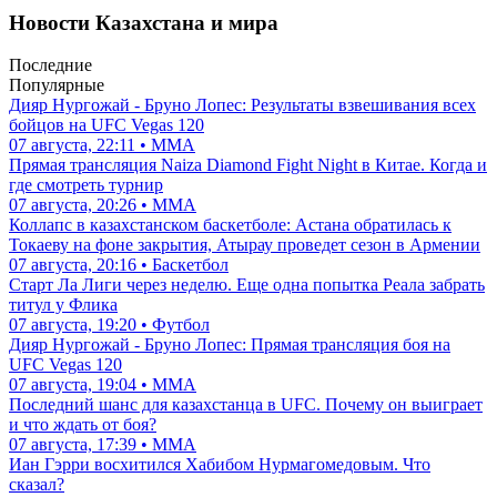
Новости Казахстана и мира
Последние
Популярные
Дияр Нургожай - Бруно Лопес: Результаты взвешивания всех
бойцов на UFC Vegas 120
07 августа, 22:11 • ММА
Прямая трансляция Naiza Diamond Fight Night в Китае. Когда и
где смотреть турнир
07 августа, 20:26 • ММА
Коллапс в казахстанском баскетболе: Астана обратилась к
Токаеву на фоне закрытия, Атырау проведет сезон в Армении
07 августа, 20:16 • Баскетбол
Старт Ла Лиги через неделю. Еще одна попытка Реала забрать
титул у Флика
07 августа, 19:20 • Футбол
Дияр Нургожай - Бруно Лопес: Прямая трансляция боя на
UFC Vegas 120
07 августа, 19:04 • ММА
Последний шанс для казахстанца в UFC. Почему он выиграет
и что ждать от боя?
07 августа, 17:39 • ММА
Иан Гэрри восхитился Хабибом Нурмагомедовым. Что
сказал?