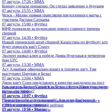
07 августа, 17:26 • ММА
Конору сделали операцию. Он сделал заявление о будущем
07 августа, 15:55 • ММА
Челси - Милан: прямая трансляция предсезонного матча с
участием Дастана Сатпаева
07 августа, 15:00 • Футбол
КФФ похвалили за подписание нового главного тренера
сборной
07 августа, 14:30 • Футбол
Новый тренерский штаб сборной Казахстана по футболу: кто
будет помогать ван'т Схипу
07 августа, 14:00 • Футбол
Эксперт назвал ключ к победе Дияра Нургожая в четвертом
бою UFC
07 августа, 13:30 • ММА
Асу Алмабаев официально вошел в топовую лигу. Там
выступают Царукян и Белал
07 августа, 13:04 • ММА
Джон ван'т Схип представлен в качестве кандидата на пост
Как сыграл Дастан Сатпаев за Челси против Ювентуса: видео
главного тренера сборной Казахстана. Его должен утвердить
матча, что дальше?
Исполком КФФ
05 августа, 18:07 • Футбол
07 августа, 12:17 • Футбол
"Чувствую себя уничтоженной". Как матч Рыбакиной
Парень Бибисары Асаубаевой выиграл медаль турнира в
изменил правила тенниса
США и возглавил мировой рейтинг
05 августа, 19:56 • Теннис
07 августа, 11:18 • Шахматы