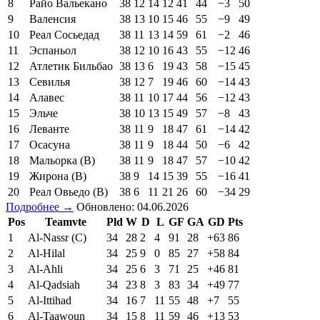
8
Райо Вальекано
38
12
14
12
41
44
−3
50
9
Валенсия
38
13
10
15
46
55
−9
49
10
Реал Сосьедад
38
11
13
14
59
61
−2
46
11
Эспаньол
38
12
10
16
43
55
−12
46
12
Атлетик Бильбао
38
13
6
19
43
58
−15
45
13
Севилья
38
12
7
19
46
60
−14
43
14
Алавес
38
11
10
17
44
56
−12
43
15
Эльче
38
10
13
15
49
57
−8
43
16
Леванте
38
11
9
18
47
61
−14
42
17
Осасуна
38
11
9
18
44
50
−6
42
18
Мальорка (В)
38
11
9
18
47
57
−10
42
19
Жирона (В)
38
9
14
15
39
55
−16
41
20
Реал Овьедо (В)
38
6
11
21
26
60
−34
29
Подробнее →
Обновлено: 04.06.2026
Pos
Teamvte
Pld
W
D
L
GF
GA
GD
Pts
1
Al-Nassr (C)
34
28
2
4
91
28
+63
86
2
Al-Hilal
34
25
9
0
85
27
+58
84
3
Al-Ahli
34
25
6
3
71
25
+46
81
4
Al-Qadsiah
34
23
8
3
83
34
+49
77
5
Al-Ittihad
34
16
7
11
55
48
+7
55
6
Al-Taawoun
34
15
8
11
59
46
+13
53