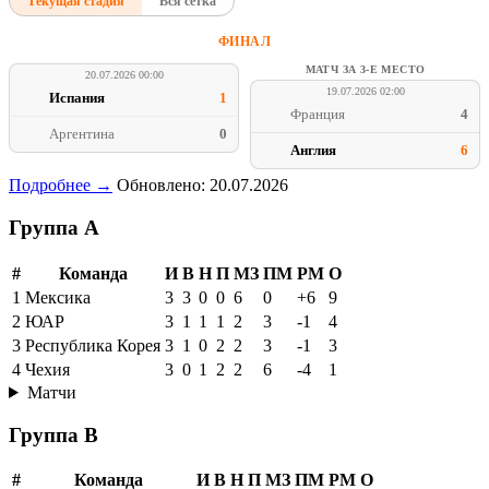
Текущая стадия
Вся сетка
ФИНАЛ
МАТЧ ЗА 3-Е МЕСТО
20.07.2026 00:00
19.07.2026 02:00
Испания
1
Франция
4
Аргентина
0
Англия
6
Подробнее →
Обновлено: 20.07.2026
Группа A
#
Команда
И
В
Н
П
МЗ
ПМ
РМ
О
1
Мексика
3
3
0
0
6
0
+6
9
2
ЮАР
3
1
1
1
2
3
-1
4
3
Республика Корея
3
1
0
2
2
3
-1
3
4
Чехия
3
0
1
2
2
6
-4
1
Матчи
Группа B
#
Команда
И
В
Н
П
МЗ
ПМ
РМ
О