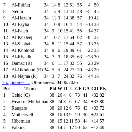
7
Al-Ettifaq
34
14
8
12
51
55
−4
50
8
Neom
34
12
9
13
43
48
−5
45
9
Al-Hazem
34
11
9
14
38
57
−19
42
10
Al-Fayha
34
10
8
16
41
54
−13
38
11
Al-Fateh
34
9
10
15
41
55
−14
37
12
Al-Khaleej
34
10
7
17
54
62
−8
37
13
Al-Shabab
34
8
11
15
44
57
−13
35
14
Al-Kholood
34
9
6
19
39
61
−22
33
15
Al-Riyadh
34
7
9
18
35
63
−28
30
16
Damac (R)
34
6
11
17
32
55
−23
29
17
Al-Okhdood (R)
34
5
5
24
27
70
−43
20
18
Al-Najma (R)
34
3
7
24
32
76
−44
16
Подробнее →
Обновлено: 04.06.2026
Pos
Team
Pld
W
D
L
GF
GA
GD
Pts
1
Celtic (C)
38
26
4
8
73
41
+32
82
2
Heart of Midlothian
38
24
8
6
67
34
+33
80
3
Rangers
38
20
12
6
76
43
+33
72
4
Motherwell
38
16
13
9
59
36
+23
61
5
Hibernian
38
15
12
11
58
44
+14
57
6
Falkirk
38
14
7
17
50
62
−12
49