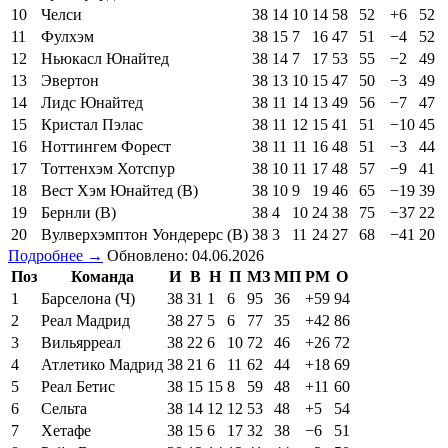
10
Челси
38
14
10
14
58
52
+6
52
11
Фулхэм
38
15
7
16
47
51
−4
52
12
Ньюкасл Юнайтед
38
14
7
17
53
55
−2
49
13
Эвертон
38
13
10
15
47
50
−3
49
14
Лидс Юнайтед
38
11
14
13
49
56
−7
47
15
Кристал Пэлас
38
11
12
15
41
51
−10
45
16
Ноттингем Форест
38
11
11
16
48
51
−3
44
17
Тоттенхэм Хотспур
38
10
11
17
48
57
−9
41
18
Вест Хэм Юнайтед (В)
38
10
9
19
46
65
−19
39
19
Бернли (В)
38
4
10
24
38
75
−37
22
20
Вулверхэмптон Уондерерс (В)
38
3
11
24
27
68
−41
20
Подробнее →
Обновлено: 04.06.2026
Поз
Команда
И
В
Н
П
МЗ
МП
РМ
О
1
Барселона (Ч)
38
31
1
6
95
36
+59
94
2
Реал Мадрид
38
27
5
6
77
35
+42
86
3
Вильярреал
38
22
6
10
72
46
+26
72
4
Атлетико Мадрид
38
21
6
11
62
44
+18
69
5
Реал Бетис
38
15
15
8
59
48
+11
60
6
Сельта
38
14
12
12
53
48
+5
54
7
Хетафе
38
15
6
17
32
38
−6
51