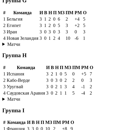
Группа G
#
Команда
И
В
Н
П
МЗ
ПМ
РМ
О
1
Бельгия
3
1
2
0
6
2
+4
5
2
Египет
3
1
2
0
5
3
+2
5
3
Иран
3
0
3
0
3
3
0
3
4
Новая Зеландия
3
0
1
2
4
10
-6
1
Матчи
Группа H
#
Команда
И
В
Н
П
МЗ
ПМ
РМ
О
1
Испания
3
2
1
0
5
0
+5
7
2
Кабо-Верде
3
0
3
0
2
2
0
3
3
Уругвай
3
0
2
1
3
4
-1
2
4
Саудовская Аравия
3
0
2
1
1
5
-4
2
Матчи
Группа I
#
Команда
И
В
Н
П
МЗ
ПМ
РМ
О
1
Франция
3
3
0
0
10
2
+8
9