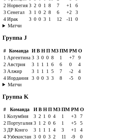
2
Норвегия
3
2
0
1
8
7
+1
6
3
Сенегал
3
1
0
2
8
6
+2
3
4
Ирак
3
0
0
3
1
12
-11
0
Матчи
Группа J
#
Команда
И
В
Н
П
МЗ
ПМ
РМ
О
1
Аргентина
3
3
0
0
8
1
+7
9
2
Австрия
3
1
1
1
6
6
0
4
3
Алжир
3
1
1
1
5
7
-2
4
4
Иордания
3
0
0
3
3
8
-5
0
Матчи
Группа K
#
Команда
И
В
Н
П
МЗ
ПМ
РМ
О
1
Колумбия
3
2
1
0
4
1
+3
7
2
Португалия
3
1
2
0
6
1
+5
5
3
ДР Конго
3
1
1
1
4
3
+1
4
4
Узбекистан
3
0
0
3
2
11
-9
0