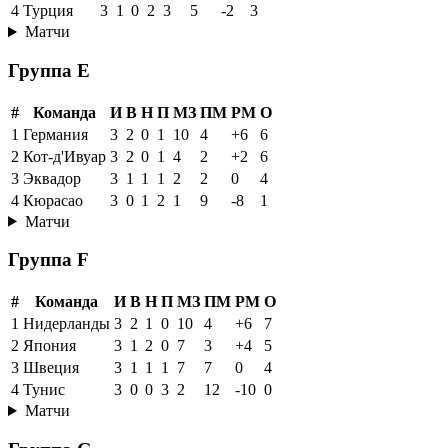
4
Турция
3
1
0
2
3
5
-2
3
Матчи
Группа E
#
Команда
И
В
Н
П
МЗ
ПМ
РМ
О
1
Германия
3
2
0
1
10
4
+6
6
2
Кот-д'Ивуар
3
2
0
1
4
2
+2
6
3
Эквадор
3
1
1
1
2
2
0
4
4
Кюрасао
3
0
1
2
1
9
-8
1
Матчи
Группа F
#
Команда
И
В
Н
П
МЗ
ПМ
РМ
О
1
Нидерланды
3
2
1
0
10
4
+6
7
2
Япония
3
1
2
0
7
3
+4
5
3
Швеция
3
1
1
1
7
7
0
4
4
Тунис
3
0
0
3
2
12
-10
0
Матчи