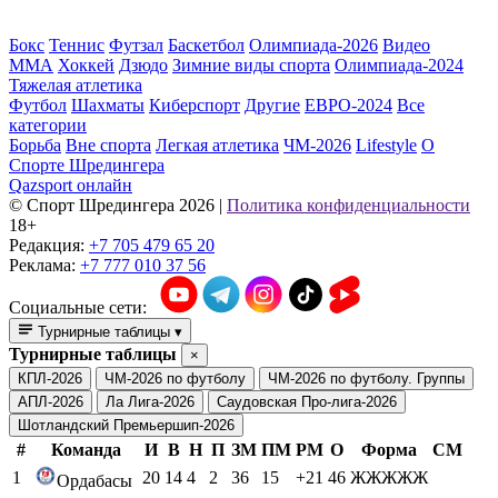
Бокс
Теннис
Футзал
Баскетбол
Олимпиада-2026
Видео
ММА
Хоккей
Дзюдо
Зимние виды спорта
Олимпиада-2024
Тяжелая атлетика
Футбол
Шахматы
Киберспорт
Другие
ЕВРО-2024
Все
категории
Борьба
Вне спорта
Легкая атлетика
ЧМ-2026
Lifestyle
О
Спорте Шредингера
Qazsport онлайн
© Cпорт Шредингера 2026
|
Политика конфиденциальности
18+
Редакция:
+7 705 479 65 20
Реклама:
+7 777 010 37 56
Социальные сети:
Турнирные таблицы
▾
Турнирные таблицы
×
КПЛ-2026
ЧМ-2026 по футболу
ЧМ-2026 по футболу. Группы
АПЛ-2026
Ла Лига-2026
Саудовская Про-лига-2026
Шотландский Премьершип-2026
#
Команда
И
В
Н
П
ЗМ
ПМ
РМ
О
Форма
СМ
1
20
14
4
2
36
15
+21
46
ЖЖЖЖЖ
Ордабасы