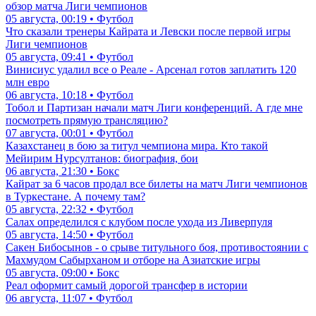
обзор матча Лиги чемпионов
05 августа, 00:19 • Футбол
Что сказали тренеры Кайрата и Левски после первой игры
Лиги чемпионов
05 августа, 09:41 • Футбол
Винисиус удалил все о Реале - Арсенал готов заплатить 120
млн евро
06 августа, 10:18 • Футбол
Тобол и Партизан начали матч Лиги конференций. А где мне
посмотреть прямую трансляцию?
07 августа, 00:01 • Футбол
Казахстанец в бою за титул чемпиона мира. Кто такой
Мейирим Нурсултанов: биография, бои
06 августа, 21:30 • Бокс
Кайрат за 6 часов продал все билеты на матч Лиги чемпионов
в Туркестане. А почему там?
05 августа, 22:32 • Футбол
Салах определился с клубом после ухода из Ливерпуля
05 августа, 14:50 • Футбол
Сакен Бибосынов - о срыве титульного боя, противостоянии с
Махмудом Сабырханом и отборе на Азиатские игры
05 августа, 09:00 • Бокс
Реал оформит самый дорогой трансфер в истории
06 августа, 11:07 • Футбол