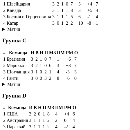
1
Швейцария
3
2
1
0
7
3
+4
7
2
Канада
3
1
1
1
8
3
+5
4
3
Босния и Герцеговина
3
1
1
1
5
6
-1
4
4
Катар
3
0
1
2
2
10
-8
1
Матчи
Группа C
#
Команда
И
В
Н
П
МЗ
ПМ
РМ
О
1
Бразилия
3
2
1
0
7
1
+6
7
2
Марокко
3
2
1
0
6
3
+3
7
3
Шотландия
3
1
0
2
1
4
-3
3
4
Гаити
3
0
0
3
2
8
-6
0
Матчи
Группа D
#
Команда
И
В
Н
П
МЗ
ПМ
РМ
О
1
США
3
2
0
1
8
4
+4
6
2
Австралия
3
1
1
1
2
2
0
4
3
Парагвай
3
1
1
1
2
4
-2
4