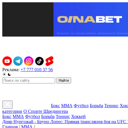
Реклама:
+7 777 010 37 56
Найти
Бокс
ММА
Футбол
Борьба
Теннис
Хок
категории
О Спорте Шредингера
Бокс
ММА
Футбол
Борьба
Теннис
Хоккей
Дияр Нургожай - Бруно Лопес: Прямая трансляция боя на UFC 
Главная
/
ММА
/