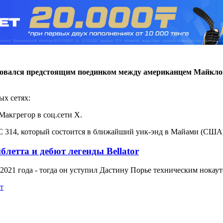
овался предстоящим поединком между американцем Майклом
ых сетях:
Макгрегор в соц.сети X.
C 314, который состоится в ближайший уик-энд в Майами (США
летта и дебют легенды Bellator
021 года - тогда он уступил Дастину Порье техническим нокаут
т