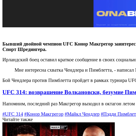
Бывший двойной чемпион UFC Конор Макгрегор заинтерес
Спорт Шредингера.
Ирландский боец оставил краткое сообщение в своих социальн
Мне интересна схватка Чендлера и Пимблетта, - написал 
Бой Чендлера против Пимблетта пройдет в рамках турнира UF
UFC 314: возвращение Волкановски, безумие Пимб
Напомним, последний раз Макгрегор выходил в октагон летом 2
#UFC 314
#Конор Макгрегор
#Майкл Чендлер
#Пэдди Пимблет
Читайте также