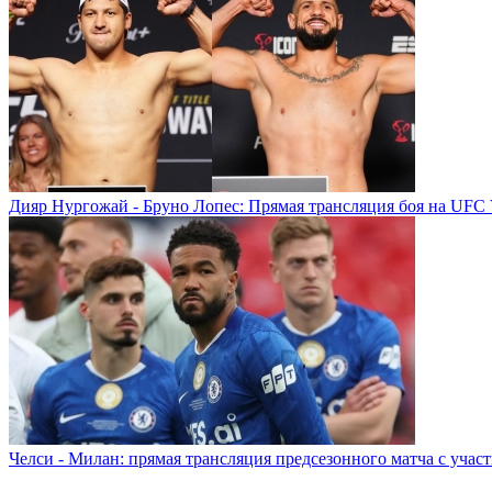
Дияр Нургожай - Бруно Лопес: Прямая трансляция боя на UFC 
Челси - Милан: прямая трансляция предсезонного матча с учас