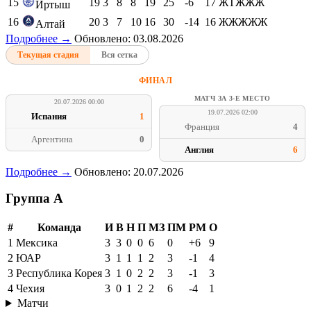
15
19
3
8
8
19
25
-6
17
ЖТЖЖЖ
Иртыш
16
20
3
7
10
16
30
-14
16
ЖЖЖЖЖ
Алтай
Подробнее →
Обновлено: 03.08.2026
Текущая стадия
Вся сетка
ФИНАЛ
МАТЧ ЗА 3-Е МЕСТО
20.07.2026 00:00
19.07.2026 02:00
Испания
1
Франция
4
Аргентина
0
Англия
6
Подробнее →
Обновлено: 20.07.2026
Группа A
#
Команда
И
В
Н
П
МЗ
ПМ
РМ
О
1
Мексика
3
3
0
0
6
0
+6
9
2
ЮАР
3
1
1
1
2
3
-1
4
3
Республика Корея
3
1
0
2
2
3
-1
3
4
Чехия
3
0
1
2
2
6
-4
1
Матчи