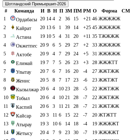
Шотландский Премьершип-2026
#
Команда
И
В
Н
П
ЗМ
ПМ
РМ
О
Форма
СМ
1
20
14
4
2
36
15
+21
46
ЖЖЖЖЖ
Ордабасы
2
20
13
6
1
39
14
+25
45
ЖЖЖЖЖ
Кайрат
3
19
10
5
4
31
20
+11
35
ТЖЖЖЖ
Астана
4
20
9
6
5
29
27
+2
33
ЖЖЖЖЖ
Окжетпес
5
20
9
4
7
29
24
+5
31
ЖЖЖЖЖ
Актобе
6
19
7
7
5
26
23
+3
28
ЖЖЖТТ
Елимай
7
20
7
6
7
16
20
-4
27
ЖЖТЖЖ
Улытау
8
20
5
8
7
17
23
-6
23
ЖЖТЖТ
Женис
9
20
6
4
10
23
28
-5
22
ЖЖТЖЖ
Кызылжар
10
20
6
4
10
21
28
-7
22
ЖЖТЖЖ
Тобыл
11
20
6
3
11
21
28
-7
21
ЖЖТЖЖ
Каспий
12
20
3
11
6
15
22
-7
20
ЖТЖТТ
Кайсар
13
19
3
10
6
14
18
-4
19
ЖЖЖЖТ
Атырау
14
20
4
7
9
23
30
-7
19
ЖЖЖЖТ
Жетысу