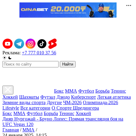
Реклама:
+7 777 010 37 56
Найти
Бокс
ММА
Футбол
Борьба
Теннис
Хоккей
Шахматы
Футзал
Дзюдо
Киберспорт
Легкая атлетика
Зимние виды спорта
Другие
ЧМ-2026
Олимпиада-2026
Lifestyle
Все категории
О Спорте Шредингера
Бокс
ММА
Футбол
Борьба
Теннис
Хоккей
Дияр Нургожай - Бруно Лопес: Прямая трансляция боя на
UFC Vegas 120
Главная
/
ММА
/
24 января 2025, 14:15