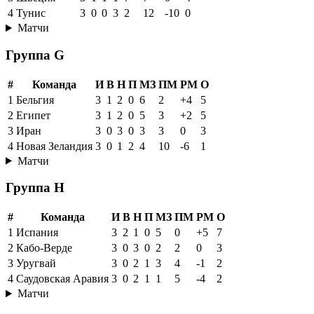
4
Тунис
3
0
0
3
2
12
-10
0
Матчи
Группа G
#
Команда
И
В
Н
П
МЗ
ПМ
РМ
О
1
Бельгия
3
1
2
0
6
2
+4
5
2
Египет
3
1
2
0
5
3
+2
5
3
Иран
3
0
3
0
3
3
0
3
4
Новая Зеландия
3
0
1
2
4
10
-6
1
Матчи
Группа H
#
Команда
И
В
Н
П
МЗ
ПМ
РМ
О
1
Испания
3
2
1
0
5
0
+5
7
2
Кабо-Верде
3
0
3
0
2
2
0
3
3
Уругвай
3
0
2
1
3
4
-1
2
4
Саудовская Аравия
3
0
2
1
1
5
-4
2
Матчи