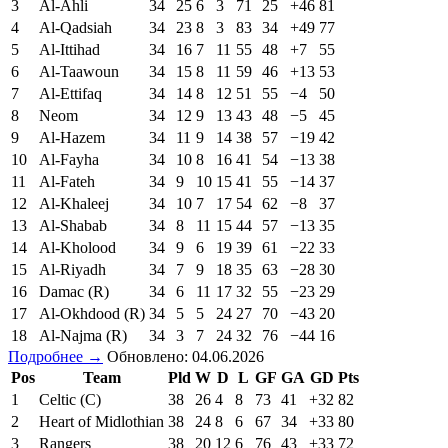
3
Al-Ahli
34
25
6
3
71
25
+46
81
4
Al-Qadsiah
34
23
8
3
83
34
+49
77
5
Al-Ittihad
34
16
7
11
55
48
+7
55
6
Al-Taawoun
34
15
8
11
59
46
+13
53
7
Al-Ettifaq
34
14
8
12
51
55
−4
50
8
Neom
34
12
9
13
43
48
−5
45
9
Al-Hazem
34
11
9
14
38
57
−19
42
10
Al-Fayha
34
10
8
16
41
54
−13
38
11
Al-Fateh
34
9
10
15
41
55
−14
37
12
Al-Khaleej
34
10
7
17
54
62
−8
37
13
Al-Shabab
34
8
11
15
44
57
−13
35
14
Al-Kholood
34
9
6
19
39
61
−22
33
15
Al-Riyadh
34
7
9
18
35
63
−28
30
16
Damac (R)
34
6
11
17
32
55
−23
29
17
Al-Okhdood (R)
34
5
5
24
27
70
−43
20
18
Al-Najma (R)
34
3
7
24
32
76
−44
16
Подробнее →
Обновлено: 04.06.2026
Pos
Team
Pld
W
D
L
GF
GA
GD
Pts
1
Celtic (C)
38
26
4
8
73
41
+32
82
2
Heart of Midlothian
38
24
8
6
67
34
+33
80
3
Rangers
38
20
12
6
76
43
+33
72