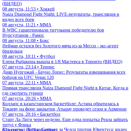
(ВИДЕО)
08 августа, 11:53 • Хоккей
Naiza Diamond Fight Night: LIVE-результаты, трансляция и
видео всех боев
08 августа, 11:21 • ММА
В WBC гарантировали титульник победителю боя
Нурсултанов - Рамос
08 августа, 11:08 • Бокс
Неймар остался без Золотого мяча из-за Месси - экс-агент
бразильца
08 августа, 10:11 • Футбол
Елена Рыбакина вышла в 1/8 Мастерса в Торонто (ВИДЕО)
07 августа, 23:14 • Теннис
Дияр Нургожай - Бруно Лопес: Результаты взвешивания всех
бойцов на UFC Vegas 120
07 августа, 22:11 • ММА
Прямая трансляция Naiza Diamond Fight Night в Китае. Когда и
где смотреть турнир
07 августа, 20:26 • ММА
Коллапс в казахстанском баскетболе: Астана обратилась к
Токаеву на фоне закрытия, Атырау проведет сезон в Армении
07 августа, 20:16 • Баскетбол
Старт Ла Лиги через неделю. Еще одна попытка Реала забрать
титул у Флика
Как сыграл Дастан Сатпаев за Челси против Ювентуса: видео
07 августа, 19:20 • Футбол