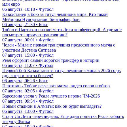
млн евро
06 августа, 10:18 • Футбол
Казахстанец в бою за титул чемпиона мира. Кто такой
Мейирим Нурсултанов: биография, бои
06 августа, 21:30 • Бокс
Тобол и Партизан начали матч Лиги конференций. А где мне
посмотреть прямую трансляцию?
07 августа, 00:01 • Футбол
Челси - Милан: прямая трансляция предсезонного матча с
участием Дастана Сатпаева
07 августа, 15:00 • Футбол
Реал оформит самый дорогой трансфер в истории
06 августа, 11:07 • Футбол
Первый бой Казахстана за титул чемпиона мира в 2026 году:
где, когда и что за боксер?
06 августа, 06:26 • Бокс
Партизан - Тобол: результат матча, видео голов и обзор
07 августа, 02:05 • Футбол
Барселона увела у Реала лучшего игрока ЧМ-2026
07 августа, 09:54 • Футбол
Новый стадион в Алматы: как он будет выглядеть?
06 августа, 13:00 • Футбол
Старт Ла Лиги через неделю. Еще одна попытка Реала забрать
титул у Флика
07 августа, 19:20 • Футбол