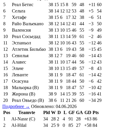
5
Реал Бетис
38
15
15
8
59
48
+11
60
6
Сельта
38
14
12
12
53
48
+5
54
7
Хетафе
38
15
6
17
32
38
−6
51
8
Райо Вальекано
38
12
14
12
41
44
−3
50
9
Валенсия
38
13
10
15
46
55
−9
49
10
Реал Сосьедад
38
11
13
14
59
61
−2
46
11
Эспаньол
38
12
10
16
43
55
−12
46
12
Атлетик Бильбао
38
13
6
19
43
58
−15
45
13
Севилья
38
12
7
19
46
60
−14
43
14
Алавес
38
11
10
17
44
56
−12
43
15
Эльче
38
10
13
15
49
57
−8
43
16
Леванте
38
11
9
18
47
61
−14
42
17
Осасуна
38
11
9
18
44
50
−6
42
18
Мальорка (В)
38
11
9
18
47
57
−10
42
19
Жирона (В)
38
9
14
15
39
55
−16
41
20
Реал Овьедо (В)
38
6
11
21
26
60
−34
29
Подробнее →
Обновлено: 04.06.2026
Pos
Teamvte
Pld
W
D
L
GF
GA
GD
Pts
1
Al-Nassr (C)
34
28
2
4
91
28
+63
86
2
Al-Hilal
34
25
9
0
85
27
+58
84