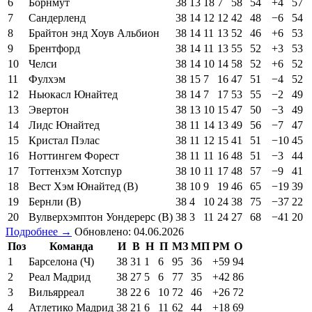
6
Борнмут
38
13
18
7
58
54
+4
57
7
Сандерленд
38
14
12
12
42
48
−6
54
8
Брайтон энд Хоув Альбион
38
14
11
13
52
46
+6
53
9
Брентфорд
38
14
11
13
55
52
+3
53
10
Челси
38
14
10
14
58
52
+6
52
11
Фулхэм
38
15
7
16
47
51
−4
52
12
Ньюкасл Юнайтед
38
14
7
17
53
55
−2
49
13
Эвертон
38
13
10
15
47
50
−3
49
14
Лидс Юнайтед
38
11
14
13
49
56
−7
47
15
Кристал Пэлас
38
11
12
15
41
51
−10
45
16
Ноттингем Форест
38
11
11
16
48
51
−3
44
17
Тоттенхэм Хотспур
38
10
11
17
48
57
−9
41
18
Вест Хэм Юнайтед (В)
38
10
9
19
46
65
−19
39
19
Бернли (В)
38
4
10
24
38
75
−37
22
20
Вулверхэмптон Уондерерс (В)
38
3
11
24
27
68
−41
20
Подробнее →
Обновлено: 04.06.2026
Поз
Команда
И
В
Н
П
МЗ
МП
РМ
О
1
Барселона (Ч)
38
31
1
6
95
36
+59
94
2
Реал Мадрид
38
27
5
6
77
35
+42
86
3
Вильярреал
38
22
6
10
72
46
+26
72
4
Атлетико Мадрид
38
21
6
11
62
44
+18
69