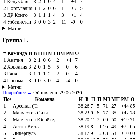
1
Колумбия
3
2
1
0
4
1
+3
7
2
Португалия
3
1
2
0
6
1
+5
5
3
ДР Конго
3
1
1
1
4
3
+1
4
4
Узбекистан
3
0
0
3
2
11
-9
0
Матчи
Группа L
#
Команда
И
В
Н
П
МЗ
ПМ
РМ
О
1
Англия
3
2
1
0
6
2
+4
7
2
Хорватия
3
2
0
1
5
5
0
6
3
Гана
3
1
1
1
2
2
0
4
4
Панама
3
0
0
3
0
4
-4
0
Матчи
Подробнее →
Обновлено: 29.06.2026
Поз
Команда
И
В
Н
П
МЗ
МП
РМ
О
1
Арсенал (Ч)
38
26
7
5
71
27
+44
85
2
Манчестер Сити
38
23
9
6
77
35
+42
78
3
Манчестер Юнайтед
38
20
11
7
69
50
+19
71
4
Астон Вилла
38
19
8
11
56
49
+7
65
5
Ливерпуль
38
17
9
12
63
53
+10
60