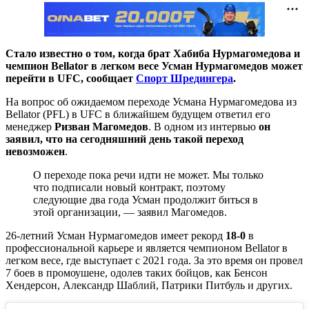
Стало известно о том, когда брат Хабиба Нурмагомедова и
чемпион Bellator в легком весе Усман Нурмагомедов может
перейти в UFC, сообщает
Спорт Шредингера
.
На вопрос об ожидаемом переходе Усмана Нурмагомедова из
Bellator (PFL) в UFC в ближайшем будущем ответил его
менеджер
Ризван Магомедов
. В одном из интервью
он
заявил, что на сегодняшний день такой переход
невозможен
.
О переходе пока речи идти не может. Мы только
что подписали новый контракт, поэтому
следующие два года Усман продолжит биться в
этой организации,
— заявил Магомедов.
26-летний Усман Нурмагомедов имеет рекорд
18-0
в
профессиональной карьере и является чемпионом Bellator в
легком весе, где выступает с 2021 года. За это время он провел
7 боев в промоушене, одолев таких бойцов, как Бенсон
Хендерсон, Александр Шаблий, Патрики Питбуль и других.