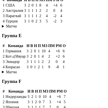
1
США
3
2
0
1
8
4
+4
6
2
Австралия
3
1
1
1
2
2
0
4
3
Парагвай
3
1
1
1
2
4
-2
4
4
Турция
3
1
0
2
3
5
-2
3
Матчи
Группа E
#
Команда
И
В
Н
П
МЗ
ПМ
РМ
О
1
Германия
3
2
0
1
10
4
+6
6
2
Кот-д'Ивуар
3
2
0
1
4
2
+2
6
3
Эквадор
3
1
1
1
2
2
0
4
4
Кюрасао
3
0
1
2
1
9
-8
1
Матчи
Группа F
#
Команда
И
В
Н
П
МЗ
ПМ
РМ
О
1
Нидерланды
3
2
1
0
10
4
+6
7
2
Япония
3
1
2
0
7
3
+4
5
3
Швеция
3
1
1
1
7
7
0
4