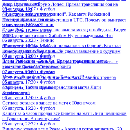
матча, что дальше?
Дияр Нургожай - Бруно Лопес: Прямая трансляция боя на
05 августа, 18:07 • Футбол
UFC Vegas 120
"Чувствую себя уничтоженной". Как матч Рыбакиной
07 августа, 19:04 • ММА
изменил правила тенниса
Последний шанс для казахстанца в UFC. Почему он выиграет
05 августа, 19:56 • Теннис
и что ждать от боя?
Елена Рыбакина сыграла впервые за месяц и победила. Видео
07 августа, 17:39 • ММА
матча
Иан Гэрри восхитился Хабибом Нурмагомедовым. Что
05 августа, 23:23 • Теннис
сказал?
Чемпион Европы, который провалился в сборной. Кто стал
07 августа, 17:26 • ММА
новым тренером Казахстана?
Конору сделали операцию. Он сделал заявление о будущем
06 августа, 22:00 • Футбол
07 августа, 15:55 • ММА
Елена Рыбакина - Энн Ли. Прямая трансляция матча
Челси - Милан: прямая трансляция предсезонного матча с
казахстанки на Мастерс в Торонто
участием Дастана Сатпаева
07 августа, 06:30 • Теннис
07 августа, 15:00 • Футбол
Молния убила футболиста в Таиланде (Видео)
КФФ похвалили за подписание нового главного тренера
05 августа, 17:30 • Футбол
сборной
Партизан - Тобол: прямая трансляция матча Лиги
07 августа, 14:30 • Футбол
Конференций
еще новости
06 августа, 12:00 • Футбол
Сатпаев остался в запасе на матч с Ювентусом
05 августа, 16:28 • Футбол
Кайрат за 6 часов продал все билеты на матч Лиги чемпионов
в Туркестане. А почему там?
05 августа, 22:32 • Футбол
Винисиус удалил все о Реале - Арсенал готов заплатить 120