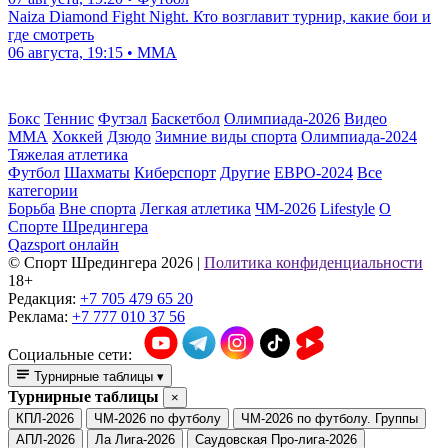
Naiza Diamond Fight Night. Кто возглавит турнир, какие бои и
где смотреть
06 августа, 19:15 • ММА
Бокс
Теннис
Футзал
Баскетбол
Олимпиада-2026
Видео
ММА
Хоккей
Дзюдо
Зимние виды спорта
Олимпиада-2024
Тяжелая атлетика
Футбол
Шахматы
Киберспорт
Другие
ЕВРО-2024
Все
категории
Борьба
Вне спорта
Легкая атлетика
ЧМ-2026
Lifestyle
О
Спорте Шредингера
Qazsport онлайн
© Cпорт Шредингера 2026
|
Политика конфиденциальности
18+
Редакция:
+7 705 479 65 20
Реклама:
+7 777 010 37 56
Социальные сети:
Турнирные таблицы
▾
Турнирные таблицы
×
КПЛ-2026
ЧМ-2026 по футболу
ЧМ-2026 по футболу. Группы
АПЛ-2026
Ла Лига-2026
Саудовская Про-лига-2026