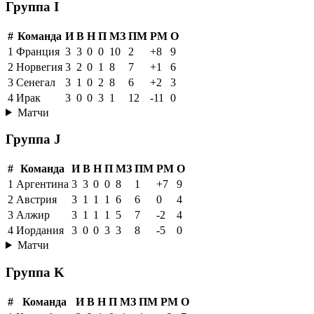
Группа I
#
Команда
И
В
Н
П
МЗ
ПМ
РМ
О
1
Франция
3
3
0
0
10
2
+8
9
2
Норвегия
3
2
0
1
8
7
+1
6
3
Сенегал
3
1
0
2
8
6
+2
3
4
Ирак
3
0
0
3
1
12
-11
0
Матчи
Группа J
#
Команда
И
В
Н
П
МЗ
ПМ
РМ
О
1
Аргентина
3
3
0
0
8
1
+7
9
2
Австрия
3
1
1
1
6
6
0
4
3
Алжир
3
1
1
1
5
7
-2
4
4
Иордания
3
0
0
3
3
8
-5
0
Матчи
Группа K
#
Команда
И
В
Н
П
МЗ
ПМ
РМ
О