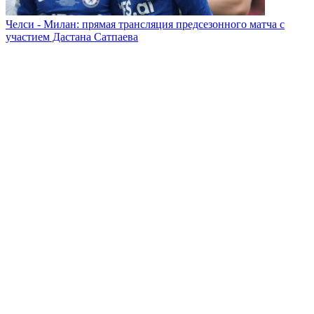
Челси - Милан: прямая трансляция предсезонного матча с
участием Дастана Сатпаева