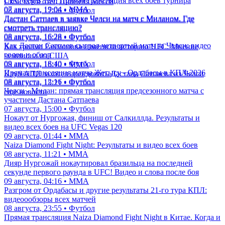
UFC Vegas 120: Прямая трансляция всех боев турнира
Скончался отец Лионеля Месси
07 августа, 19:04 • ММА
08 августа, 17:06 • Футбол
Дастан Сатпаев в заявке Челси на матч с Миланом. Где
Дастан Сатпаев в заявке Челси на матч с Миланом. Где
смотреть трансляцию?
смотреть трансляцию?
08 августа, 16:28 • Футбол
08 августа, 16:28 • Футбол
Как Дастан Сатпаев сыграл четвертый матч за Челси: видео
Как травма Рахмонова изменила историю UFC. Мнение
голов и обзор
чемпиона из США
09 августа, 18:40 • Футбол
08 августа, 16:10 • ММА
Прямая трансляция матча Жетысу - Ордабасы в КПЛ-2026
Клуб АПЛ захотел арендовать Дастана Сатпаева из Челси
08 августа, 12:16 • Футбол
08 августа, 15:21 • Футбол
Челси - Милан: прямая трансляция предсезонного матча с
еще новости
участием Дастана Сатпаева
07 августа, 15:00 • Футбол
Нокаут от Нургожая, финиш от Салкиллда. Результаты и
видео всех боев на UFC Vegas 120
09 августа, 01:44 • ММА
Naiza Diamond Fight Night: Результаты и видео всех боев
08 августа, 11:21 • ММА
Дияр Нургожай нокаутировал бразильца на последней
секунде первого раунда в UFC! Видео и слова после боя
09 августа, 04:16 • ММА
Разгром от Ордабасы и другие результаты 21-го тура КПЛ:
видеоообзоры всех матчей
08 августа, 23:55 • Футбол
Прямая трансляция Naiza Diamond Fight Night в Китае. Когда и