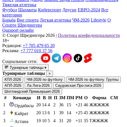
Тяжелая атлетика
Футбол
Шахматы
Киберспорт
Другие
ЕВРО-2024
Все
категории
Борьба
Вне спорта
Легкая атлетика
ЧМ-2026
Lifestyle
О
Спорте Шредингера
Qazsport онлайн
© Cпорт Шредингера 2026
|
Политика конфиденциальности
18+
Редакция:
+7 705 479 65 20
Реклама:
+7 777 010 37 56
Социальные сети:
Турнирные таблицы
▾
Турнирные таблицы
×
КПЛ-2026
ЧМ-2026 по футболу
ЧМ-2026 по футболу. Группы
АПЛ-2026
Ла Лига-2026
Саудовская Про-лига-2026
Шотландский Премьершип-2026
#
Команда
И
В
Н
П
ЗМ
ПМ
РМ
О
Форма
СМ
1
20
14
4
2
36
15
+21
46
ЖЖЖЖЖ
Ордабасы
2
20
13
6
1
39
14
+25
45
ЖЖЖЖЖ
Кайрат
3
19
10
5
4
31
20
+11
35
ТЖЖЖЖ
Астана