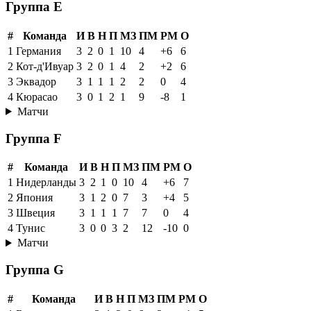
Группа E
#
Команда
И
В
Н
П
МЗ
ПМ
РМ
О
1
Германия
3
2
0
1
10
4
+6
6
2
Кот-д'Ивуар
3
2
0
1
4
2
+2
6
3
Эквадор
3
1
1
1
2
2
0
4
4
Кюрасао
3
0
1
2
1
9
-8
1
Матчи
Группа F
#
Команда
И
В
Н
П
МЗ
ПМ
РМ
О
1
Нидерланды
3
2
1
0
10
4
+6
7
2
Япония
3
1
2
0
7
3
+4
5
3
Швеция
3
1
1
1
7
7
0
4
4
Тунис
3
0
0
3
2
12
-10
0
Матчи
Группа G
#
Команда
И
В
Н
П
МЗ
ПМ
РМ
О