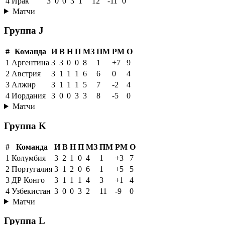
4
Ирак
3
0
0
3
1
12
-11
0
Матчи
Группа J
#
Команда
И
В
Н
П
МЗ
ПМ
РМ
О
1
Аргентина
3
3
0
0
8
1
+7
9
2
Австрия
3
1
1
1
6
6
0
4
3
Алжир
3
1
1
1
5
7
-2
4
4
Иордания
3
0
0
3
3
8
-5
0
Матчи
Группа K
#
Команда
И
В
Н
П
МЗ
ПМ
РМ
О
1
Колумбия
3
2
1
0
4
1
+3
7
2
Португалия
3
1
2
0
6
1
+5
5
3
ДР Конго
3
1
1
1
4
3
+1
4
4
Узбекистан
3
0
0
3
2
11
-9
0
Матчи
Группа L