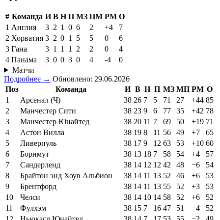
#
Команда
И
В
Н
П
МЗ
ПМ
РМ
О
1
Англия
3
2
1
0
6
2
+4
7
2
Хорватия
3
2
0
1
5
5
0
6
3
Гана
3
1
1
1
2
2
0
4
4
Панама
3
0
0
3
0
4
-4
0
Матчи
Подробнее →
Обновлено: 29.06.2026
Поз
Команда
И
В
Н
П
МЗ
МП
РМ
О
1
Арсенал (Ч)
38
26
7
5
71
27
+44
85
2
Манчестер Сити
38
23
9
6
77
35
+42
78
3
Манчестер Юнайтед
38
20
11
7
69
50
+19
71
4
Астон Вилла
38
19
8
11
56
49
+7
65
5
Ливерпуль
38
17
9
12
63
53
+10
60
6
Борнмут
38
13
18
7
58
54
+4
57
7
Сандерленд
38
14
12
12
42
48
−6
54
8
Брайтон энд Хоув Альбион
38
14
11
13
52
46
+6
53
9
Брентфорд
38
14
11
13
55
52
+3
53
10
Челси
38
14
10
14
58
52
+6
52
11
Фулхэм
38
15
7
16
47
51
−4
52
12
Ньюкасл Юнайтед
38
14
7
17
53
55
−2
49