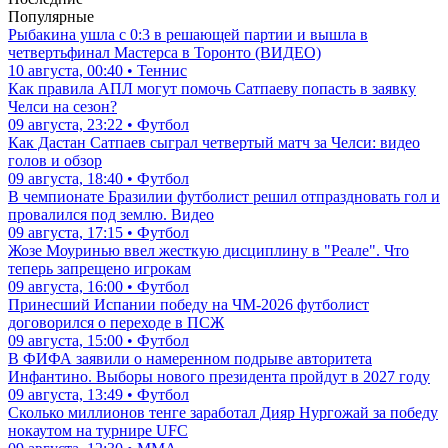
Популярные
Рыбакина ушла с 0:3 в решающей партии и вышла в
четвертьфинал Мастерса в Торонто (ВИДЕО)
10 августа, 00:40 • Теннис
Как правила АПЛ могут помочь Сатпаеву попасть в заявку
Челси на сезон?
09 августа, 23:22 • Футбол
Как Дастан Сатпаев сыграл четвертый матч за Челси: видео
голов и обзор
09 августа, 18:40 • Футбол
В чемпионате Бразилии футболист решил отпраздновать гол и
провалился под землю. Видео
09 августа, 17:15 • Футбол
Жозе Моуринью ввел жесткую дисциплину в "Реале". Что
теперь запрещено игрокам
09 августа, 16:00 • Футбол
Принесший Испании победу на ЧМ-2026 футболист
договорился о переходе в ПСЖ
09 августа, 15:00 • Футбол
В ФИФА заявили о намеренном подрыве авторитета
Инфантино. Выборы нового президента пройдут в 2027 году
09 августа, 13:49 • Футбол
Сколько миллионов тенге заработал Дияр Нургожай за победу
нокаутом на турнире UFC