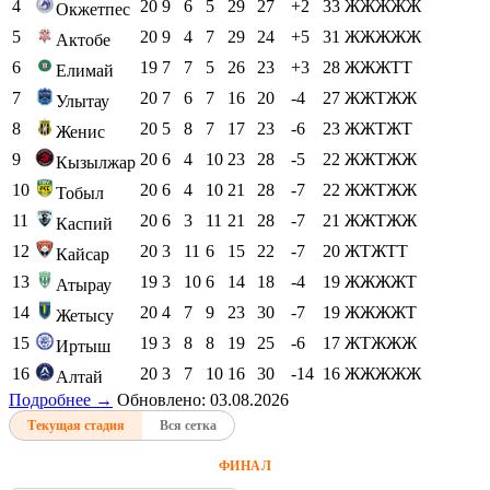
4
20
9
6
5
29
27
+2
33
ЖЖЖЖЖ
Окжетпес
5
20
9
4
7
29
24
+5
31
ЖЖЖЖЖ
Актобе
6
19
7
7
5
26
23
+3
28
ЖЖЖТТ
Елимай
7
20
7
6
7
16
20
-4
27
ЖЖТЖЖ
Улытау
8
20
5
8
7
17
23
-6
23
ЖЖТЖТ
Женис
9
20
6
4
10
23
28
-5
22
ЖЖТЖЖ
Кызылжар
10
20
6
4
10
21
28
-7
22
ЖЖТЖЖ
Тобыл
11
20
6
3
11
21
28
-7
21
ЖЖТЖЖ
Каспий
12
20
3
11
6
15
22
-7
20
ЖТЖТТ
Кайсар
13
19
3
10
6
14
18
-4
19
ЖЖЖЖТ
Атырау
14
20
4
7
9
23
30
-7
19
ЖЖЖЖТ
Жетысу
15
19
3
8
8
19
25
-6
17
ЖТЖЖЖ
Иртыш
16
20
3
7
10
16
30
-14
16
ЖЖЖЖЖ
Алтай
Подробнее →
Обновлено: 03.08.2026
Текущая стадия
Вся сетка
ФИНАЛ