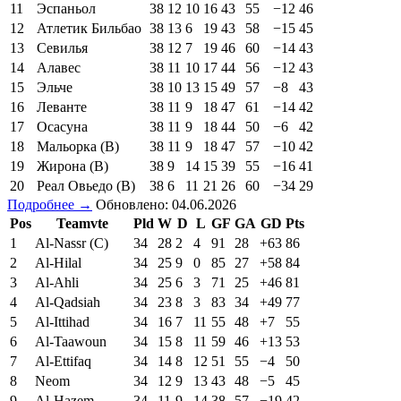
11
Эспаньол
38
12
10
16
43
55
−12
46
12
Атлетик Бильбао
38
13
6
19
43
58
−15
45
13
Севилья
38
12
7
19
46
60
−14
43
14
Алавес
38
11
10
17
44
56
−12
43
15
Эльче
38
10
13
15
49
57
−8
43
16
Леванте
38
11
9
18
47
61
−14
42
17
Осасуна
38
11
9
18
44
50
−6
42
18
Мальорка (В)
38
11
9
18
47
57
−10
42
19
Жирона (В)
38
9
14
15
39
55
−16
41
20
Реал Овьедо (В)
38
6
11
21
26
60
−34
29
Подробнее →
Обновлено: 04.06.2026
Pos
Teamvte
Pld
W
D
L
GF
GA
GD
Pts
1
Al-Nassr (C)
34
28
2
4
91
28
+63
86
2
Al-Hilal
34
25
9
0
85
27
+58
84
3
Al-Ahli
34
25
6
3
71
25
+46
81
4
Al-Qadsiah
34
23
8
3
83
34
+49
77
5
Al-Ittihad
34
16
7
11
55
48
+7
55
6
Al-Taawoun
34
15
8
11
59
46
+13
53
7
Al-Ettifaq
34
14
8
12
51
55
−4
50
8
Neom
34
12
9
13
43
48
−5
45
9
Al-Hazem
34
11
9
14
38
57
−19
42