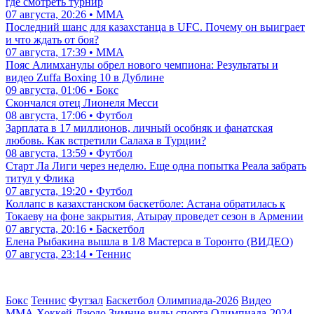
где смотреть турнир
07 августа, 20:26 • ММА
Последний шанс для казахстанца в UFC. Почему он выиграет
и что ждать от боя?
07 августа, 17:39 • ММА
Пояс Алимханулы обрел нового чемпиона: Результаты и
видео Zuffa Boxing 10 в Дублине
09 августа, 01:06 • Бокс
Скончался отец Лионеля Месси
08 августа, 17:06 • Футбол
Зарплата в 17 миллионов, личный особняк и фанатская
любовь. Как встретили Салаха в Турции?
08 августа, 13:59 • Футбол
Старт Ла Лиги через неделю. Еще одна попытка Реала забрать
титул у Флика
07 августа, 19:20 • Футбол
Коллапс в казахстанском баскетболе: Астана обратилась к
Токаеву на фоне закрытия, Атырау проведет сезон в Армении
07 августа, 20:16 • Баскетбол
Елена Рыбакина вышла в 1/8 Мастерса в Торонто (ВИДЕО)
07 августа, 23:14 • Теннис
Бокс
Теннис
Футзал
Баскетбол
Олимпиада-2026
Видео
ММА
Хоккей
Дзюдо
Зимние виды спорта
Олимпиада-2024