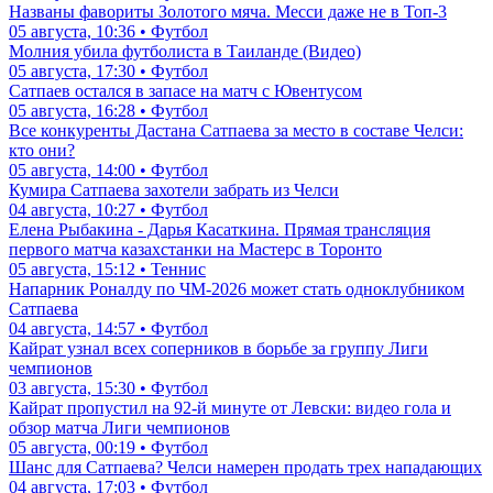
Названы фавориты Золотого мяча. Месси даже не в Топ-3
05 августа, 10:36 • Футбол
Молния убила футболиста в Таиланде (Видео)
05 августа, 17:30 • Футбол
Сатпаев остался в запасе на матч с Ювентусом
05 августа, 16:28 • Футбол
Все конкуренты Дастана Сатпаева за место в составе Челси:
кто они?
05 августа, 14:00 • Футбол
Кумира Сатпаева захотели забрать из Челси
04 августа, 10:27 • Футбол
Елена Рыбакина - Дарья Касаткина. Прямая трансляция
первого матча казахстанки на Мастерс в Торонто
05 августа, 15:12 • Теннис
Напарник Роналду по ЧМ-2026 может стать одноклубником
Сатпаева
04 августа, 14:57 • Футбол
Кайрат узнал всех соперников в борьбе за группу Лиги
чемпионов
03 августа, 15:30 • Футбол
Кайрат пропустил на 92-й минуте от Левски: видео гола и
обзор матча Лиги чемпионов
05 августа, 00:19 • Футбол
Шанс для Сатпаева? Челси намерен продать трех нападающих
04 августа, 17:03 • Футбол