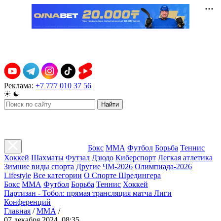
Реклама:
+7 777 010 37 56
Найти
Бокс
ММА
Футбол
Борьба
Теннис
Хоккей
Шахматы
Футзал
Дзюдо
Киберспорт
Легкая атлетика
Зимние виды спорта
Другие
ЧМ-2026
Олимпиада-2026
Lifestyle
Все категории
О Спорте Шредингера
Бокс
ММА
Футбол
Борьба
Теннис
Хоккей
Партизан - Тобол: прямая трансляция матча Лиги
Конференций
Главная
/
ММА
/
07 декабря 2024, 08:35