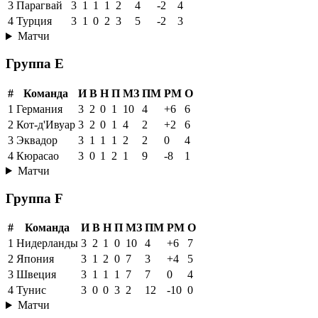
3
Парагвай
3
1
1
1
2
4
-2
4
4
Турция
3
1
0
2
3
5
-2
3
Матчи
Группа E
#
Команда
И
В
Н
П
МЗ
ПМ
РМ
О
1
Германия
3
2
0
1
10
4
+6
6
2
Кот-д'Ивуар
3
2
0
1
4
2
+2
6
3
Эквадор
3
1
1
1
2
2
0
4
4
Кюрасао
3
0
1
2
1
9
-8
1
Матчи
Группа F
#
Команда
И
В
Н
П
МЗ
ПМ
РМ
О
1
Нидерланды
3
2
1
0
10
4
+6
7
2
Япония
3
1
2
0
7
3
+4
5
3
Швеция
3
1
1
1
7
7
0
4
4
Тунис
3
0
0
3
2
12
-10
0
Матчи