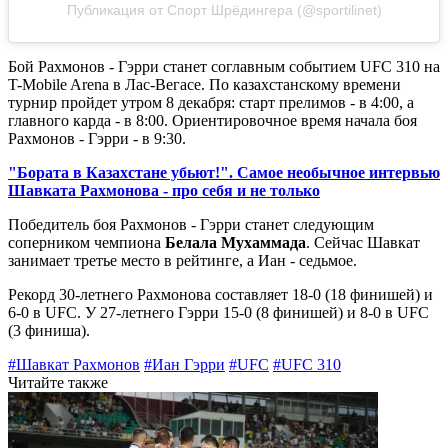
Публикация от Спорт Шрёдингера (@sportilinet)
Бой Рахмонов - Гэрри станет соглавным событием UFC 310 на
T-Mobile Arena в Лас-Вегасе. По казахстанскому времени
турнир пройдет утром 8 декабря: старт прелимов - в 4:00, а
главного карда - в 8:00. Ориентировочное время начала боя
Рахмонов - Гэрри - в 9:30.
"Бората в Казахстане убьют!". Самое необычное интервью
Шавката Рахмонова - про себя и не только
Победитель боя Рахмонов - Гэрри станет следующим
соперником чемпиона
Белала Мухаммада
. Сейчас Шавкат
занимает третье место в рейтинге, а Иан - седьмое.
Рекорд 30-летнего Рахмонова составляет 18-0 (18 финишей) и
6-0 в UFC. У 27-летнего Гэрри 15-0 (8 финишей) и 8-0 в UFC
(3 финиша).
#Шавкат Рахмонов
#Иан Гэрри
#UFC
#UFC 310
Читайте также