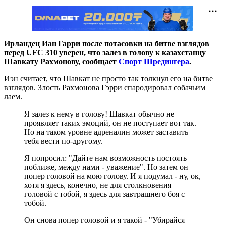
Ирландец Иан Гарри после потасовки на битве взглядов
перед UFC 310 уверен, что залез в голову к казахстанцу
Шавкату Рахмонову, сообщает
Спорт Шредингера
.
Иэн считает, что Шавкат не просто так толкнул его на битве
взглядов. Злость Рахмонова Гэрри спародировал собачьим
лаем.
Я залез к нему в голову! Шавкат обычно не
проявляет таких эмоций, он не поступает вот так.
Но на таком уровне адреналин может заставить
тебя вести по-другому.
Я попросил: "Дайте нам возможность постоять
поближе, между нами - уважение". Но затем он
попер головой на мою голову. И я подумал - ну, ок,
хотя я здесь, конечно, не для столкновения
головой с тобой, я здесь для завтрашнего боя с
тобой.
Он снова попер головой и я такой - "Убирайся