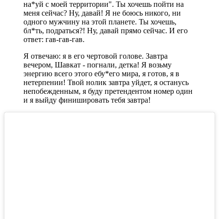
на*уй с моей территории". Ты хочешь пойти на
меня сейчас? Ну, давай! Я не боюсь никого, ни
одного мужчину на этой планете. Ты хочешь,
бл*ть, подраться?! Ну, давай прямо сейчас. И его
ответ: гав-гав-гав.
Я отвечаю: я в его чертовой голове. Завтра
вечером, Шавкат - погнали, детка! Я возьму
энергию всего этого ебу*его мира, я готов, я в
нетерпении! Твой нолик завтра уйдет, я останусь
непобежденным, я буду претендентом номер один
и я выйду финишировать тебя завтра!