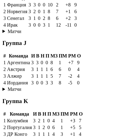
1
Франция
3
3
0
0
10
2
+8
9
2
Норвегия
3
2
0
1
8
7
+1
6
3
Сенегал
3
1
0
2
8
6
+2
3
4
Ирак
3
0
0
3
1
12
-11
0
Матчи
Группа J
#
Команда
И
В
Н
П
МЗ
ПМ
РМ
О
1
Аргентина
3
3
0
0
8
1
+7
9
2
Австрия
3
1
1
1
6
6
0
4
3
Алжир
3
1
1
1
5
7
-2
4
4
Иордания
3
0
0
3
3
8
-5
0
Матчи
Группа K
#
Команда
И
В
Н
П
МЗ
ПМ
РМ
О
1
Колумбия
3
2
1
0
4
1
+3
7
2
Португалия
3
1
2
0
6
1
+5
5
3
ДР Конго
3
1
1
1
4
3
+1
4