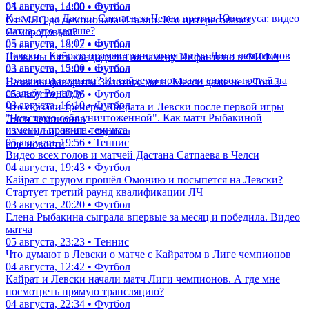
04 августа, 14:00 • Футбол
05 августа, 14:00 • Футбол
Как сыграл Дастан Сатпаев за Челси против Ювентуса: видео
От МЛС до чемпионата Италии. Кто интересовался
матча, что дальше?
Самородовым?
05 августа, 18:07 • Футбол
05 августа, 13:12 • Футбол
Левски - Кайрат: прямая трансляция матча Лиги чемпионов
Названы пять кандидатов на замену Инфантино в ФИФА
03 августа, 15:00 • Футбол
05 августа, 12:01 • Футбол
Головкина позвали? Инсайдеры показали список гостей на
Названы фавориты Золотого мяча. Месси даже не в Топ-3
свадьбу Роналду
05 августа, 10:36 • Футбол
03 августа, 16:10 • Футбол
Что сказали тренеры Кайрата и Левски после первой игры
"Чувствую себя уничтоженной". Как матч Рыбакиной
Лиги чемпионов
изменил правила тенниса
05 августа, 09:41 • Футбол
05 августа, 19:56 • Теннис
еще новости
Видео всех голов и матчей Дастана Сатпаева в Челси
04 августа, 19:43 • Футбол
Кайрат с трудом прошёл Омонию и посыпется на Левски?
Стартует третий раунд квалификации ЛЧ
03 августа, 20:20 • Футбол
Елена Рыбакина сыграла впервые за месяц и победила. Видео
матча
05 августа, 23:23 • Теннис
Что думают в Левски о матче с Кайратом в Лиге чемпионов
04 августа, 12:42 • Футбол
Кайрат и Левски начали матч Лиги чемпионов. А где мне
посмотреть прямую трансляцию?
04 августа, 22:34 • Футбол