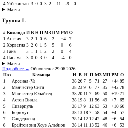
4
Узбекистан
3
0
0
3
2
11
-9
0
Матчи
Группа L
#
Команда
И
В
Н
П
МЗ
ПМ
РМ
О
1
Англия
3
2
1
0
6
2
+4
7
2
Хорватия
3
2
0
1
5
5
0
6
3
Гана
3
1
1
1
2
2
0
4
4
Панама
3
0
0
3
0
4
-4
0
Матчи
Подробнее →
Обновлено: 29.06.2026
Поз
Команда
И
В
Н
П
МЗ
МП
РМ
О
1
Арсенал (Ч)
38
26
7
5
71
27
+44
85
2
Манчестер Сити
38
23
9
6
77
35
+42
78
3
Манчестер Юнайтед
38
20
11
7
69
50
+19
71
4
Астон Вилла
38
19
8
11
56
49
+7
65
5
Ливерпуль
38
17
9
12
63
53
+10
60
6
Борнмут
38
13
18
7
58
54
+4
57
7
Сандерленд
38
14
12
12
42
48
−6
54
8
Брайтон энд Хоув Альбион
38
14
11
13
52
46
+6
53