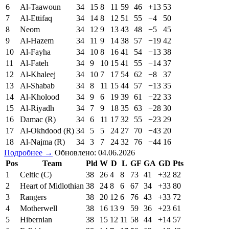
6
Al-Taawoun
34
15
8
11
59
46
+13
53
7
Al-Ettifaq
34
14
8
12
51
55
−4
50
8
Neom
34
12
9
13
43
48
−5
45
9
Al-Hazem
34
11
9
14
38
57
−19
42
10
Al-Fayha
34
10
8
16
41
54
−13
38
11
Al-Fateh
34
9
10
15
41
55
−14
37
12
Al-Khaleej
34
10
7
17
54
62
−8
37
13
Al-Shabab
34
8
11
15
44
57
−13
35
14
Al-Kholood
34
9
6
19
39
61
−22
33
15
Al-Riyadh
34
7
9
18
35
63
−28
30
16
Damac (R)
34
6
11
17
32
55
−23
29
17
Al-Okhdood (R)
34
5
5
24
27
70
−43
20
18
Al-Najma (R)
34
3
7
24
32
76
−44
16
Подробнее →
Обновлено: 04.06.2026
Pos
Team
Pld
W
D
L
GF
GA
GD
Pts
1
Celtic (C)
38
26
4
8
73
41
+32
82
2
Heart of Midlothian
38
24
8
6
67
34
+33
80
3
Rangers
38
20
12
6
76
43
+33
72
4
Motherwell
38
16
13
9
59
36
+23
61
5
Hibernian
38
15
12
11
58
44
+14
57