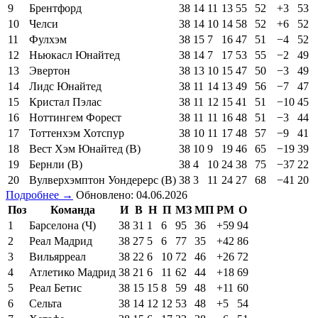
9
Брентфорд
38
14
11
13
55
52
+3
53
10
Челси
38
14
10
14
58
52
+6
52
11
Фулхэм
38
15
7
16
47
51
−4
52
12
Ньюкасл Юнайтед
38
14
7
17
53
55
−2
49
13
Эвертон
38
13
10
15
47
50
−3
49
14
Лидс Юнайтед
38
11
14
13
49
56
−7
47
15
Кристал Пэлас
38
11
12
15
41
51
−10
45
16
Ноттингем Форест
38
11
11
16
48
51
−3
44
17
Тоттенхэм Хотспур
38
10
11
17
48
57
−9
41
18
Вест Хэм Юнайтед (В)
38
10
9
19
46
65
−19
39
19
Бернли (В)
38
4
10
24
38
75
−37
22
20
Вулверхэмптон Уондерерс (В)
38
3
11
24
27
68
−41
20
Подробнее →
Обновлено: 04.06.2026
Поз
Команда
И
В
Н
П
МЗ
МП
РМ
О
1
Барселона (Ч)
38
31
1
6
95
36
+59
94
2
Реал Мадрид
38
27
5
6
77
35
+42
86
3
Вильярреал
38
22
6
10
72
46
+26
72
4
Атлетико Мадрид
38
21
6
11
62
44
+18
69
5
Реал Бетис
38
15
15
8
59
48
+11
60
6
Сельта
38
14
12
12
53
48
+5
54