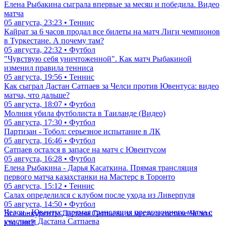
Елена Рыбакина сыграла впервые за месяц и победила. Видео
матча
05 августа, 23:23 • Теннис
Кайрат за 6 часов продал все билеты на матч Лиги чемпионов
в Туркестане. А почему там?
05 августа, 22:32 • Футбол
"Чувствую себя уничтоженной". Как матч Рыбакиной
изменил правила тенниса
05 августа, 19:56 • Теннис
Как сыграл Дастан Сатпаев за Челси против Ювентуса: видео
матча, что дальше?
05 августа, 18:07 • Футбол
Молния убила футболиста в Таиланде (Видео)
05 августа, 17:30 • Футбол
Партизан - Тобол: серьезное испытание в ЛК
05 августа, 16:46 • Футбол
Сатпаев остался в запасе на матч с Ювентусом
05 августа, 16:28 • Футбол
Елена Рыбакина - Дарья Касаткина. Прямая трансляция
первого матча казахстанки на Мастерс в Торонто
05 августа, 15:12 • Теннис
Салах определился с клубом после ухода из Ливерпуля
05 августа, 14:50 • Футбол
Челси - Ювентус: прямая трансляция предсезонного матча с
Все конкуренты Дастана Сатпаева за место в составе Челси:
участием Дастана Сатпаева
кто они?