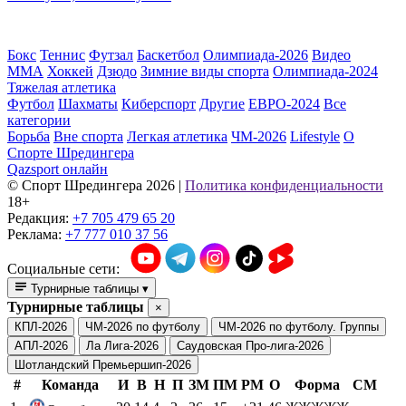
Бокс
Теннис
Футзал
Баскетбол
Олимпиада-2026
Видео
ММА
Хоккей
Дзюдо
Зимние виды спорта
Олимпиада-2024
Тяжелая атлетика
Футбол
Шахматы
Киберспорт
Другие
ЕВРО-2024
Все
категории
Борьба
Вне спорта
Легкая атлетика
ЧМ-2026
Lifestyle
О
Спорте Шредингера
Qazsport онлайн
© Cпорт Шредингера 2026
|
Политика конфиденциальности
18+
Редакция:
+7 705 479 65 20
Реклама:
+7 777 010 37 56
Социальные сети:
Турнирные таблицы
▾
Турнирные таблицы
×
КПЛ-2026
ЧМ-2026 по футболу
ЧМ-2026 по футболу. Группы
АПЛ-2026
Ла Лига-2026
Саудовская Про-лига-2026
Шотландский Премьершип-2026
#
Команда
И
В
Н
П
ЗМ
ПМ
РМ
О
Форма
СМ