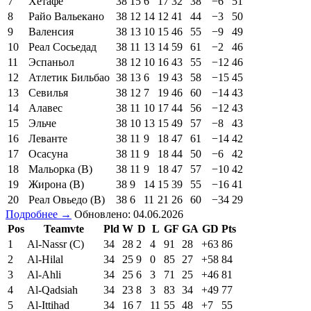
7
Хетафе
38
15
6
17
32
38
−6
51
8
Райо Вальекано
38
12
14
12
41
44
−3
50
9
Валенсия
38
13
10
15
46
55
−9
49
10
Реал Сосьедад
38
11
13
14
59
61
−2
46
11
Эспаньол
38
12
10
16
43
55
−12
46
12
Атлетик Бильбао
38
13
6
19
43
58
−15
45
13
Севилья
38
12
7
19
46
60
−14
43
14
Алавес
38
11
10
17
44
56
−12
43
15
Эльче
38
10
13
15
49
57
−8
43
16
Леванте
38
11
9
18
47
61
−14
42
17
Осасуна
38
11
9
18
44
50
−6
42
18
Мальорка (В)
38
11
9
18
47
57
−10
42
19
Жирона (В)
38
9
14
15
39
55
−16
41
20
Реал Овьедо (В)
38
6
11
21
26
60
−34
29
Подробнее →
Обновлено: 04.06.2026
Pos
Teamvte
Pld
W
D
L
GF
GA
GD
Pts
1
Al-Nassr (C)
34
28
2
4
91
28
+63
86
2
Al-Hilal
34
25
9
0
85
27
+58
84
3
Al-Ahli
34
25
6
3
71
25
+46
81
4
Al-Qadsiah
34
23
8
3
83
34
+49
77
5
Al-Ittihad
34
16
7
11
55
48
+7
55