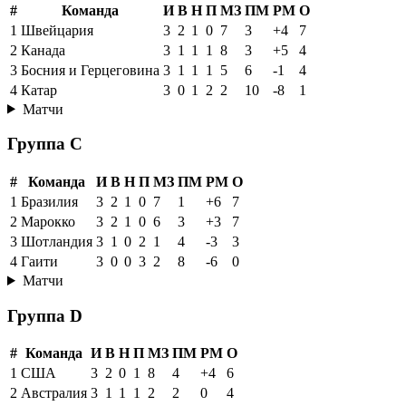
#
Команда
И
В
Н
П
МЗ
ПМ
РМ
О
1
Швейцария
3
2
1
0
7
3
+4
7
2
Канада
3
1
1
1
8
3
+5
4
3
Босния и Герцеговина
3
1
1
1
5
6
-1
4
4
Катар
3
0
1
2
2
10
-8
1
Матчи
Группа C
#
Команда
И
В
Н
П
МЗ
ПМ
РМ
О
1
Бразилия
3
2
1
0
7
1
+6
7
2
Марокко
3
2
1
0
6
3
+3
7
3
Шотландия
3
1
0
2
1
4
-3
3
4
Гаити
3
0
0
3
2
8
-6
0
Матчи
Группа D
#
Команда
И
В
Н
П
МЗ
ПМ
РМ
О
1
США
3
2
0
1
8
4
+4
6
2
Австралия
3
1
1
1
2
2
0
4