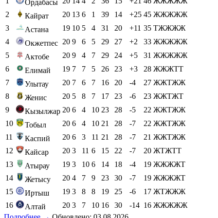
1
20
14
4
2
36
15
+21
46
ЖЖЖЖЖ
Ордабасы
2
20
13
6
1
39
14
+25
45
ЖЖЖЖЖ
Кайрат
3
19
10
5
4
31
20
+11
35
ТЖЖЖЖ
Астана
4
20
9
6
5
29
27
+2
33
ЖЖЖЖЖ
Окжетпес
5
20
9
4
7
29
24
+5
31
ЖЖЖЖЖ
Актобе
6
19
7
7
5
26
23
+3
28
ЖЖЖТТ
Елимай
7
20
7
6
7
16
20
-4
27
ЖЖТЖЖ
Улытау
8
20
5
8
7
17
23
-6
23
ЖЖТЖТ
Женис
9
20
6
4
10
23
28
-5
22
ЖЖТЖЖ
Кызылжар
10
20
6
4
10
21
28
-7
22
ЖЖТЖЖ
Тобыл
11
20
6
3
11
21
28
-7
21
ЖЖТЖЖ
Каспий
12
20
3
11
6
15
22
-7
20
ЖТЖТТ
Кайсар
13
19
3
10
6
14
18
-4
19
ЖЖЖЖТ
Атырау
14
20
4
7
9
23
30
-7
19
ЖЖЖЖТ
Жетысу
15
19
3
8
8
19
25
-6
17
ЖТЖЖЖ
Иртыш
16
20
3
7
10
16
30
-14
16
ЖЖЖЖЖ
Алтай
Подробнее →
Обновлено: 03.08.2026