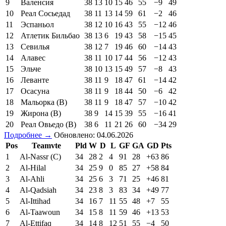
9
Валенсия
38
13
10
15
46
55
−9
49
10
Реал Сосьедад
38
11
13
14
59
61
−2
46
11
Эспаньол
38
12
10
16
43
55
−12
46
12
Атлетик Бильбао
38
13
6
19
43
58
−15
45
13
Севилья
38
12
7
19
46
60
−14
43
14
Алавес
38
11
10
17
44
56
−12
43
15
Эльче
38
10
13
15
49
57
−8
43
16
Леванте
38
11
9
18
47
61
−14
42
17
Осасуна
38
11
9
18
44
50
−6
42
18
Мальорка (В)
38
11
9
18
47
57
−10
42
19
Жирона (В)
38
9
14
15
39
55
−16
41
20
Реал Овьедо (В)
38
6
11
21
26
60
−34
29
Подробнее →
Обновлено: 04.06.2026
Pos
Teamvte
Pld
W
D
L
GF
GA
GD
Pts
1
Al-Nassr (C)
34
28
2
4
91
28
+63
86
2
Al-Hilal
34
25
9
0
85
27
+58
84
3
Al-Ahli
34
25
6
3
71
25
+46
81
4
Al-Qadsiah
34
23
8
3
83
34
+49
77
5
Al-Ittihad
34
16
7
11
55
48
+7
55
6
Al-Taawoun
34
15
8
11
59
46
+13
53
7
Al-Ettifaq
34
14
8
12
51
55
−4
50