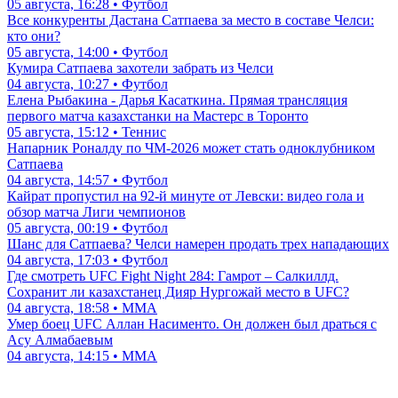
05 августа, 16:28 • Футбол
Все конкуренты Дастана Сатпаева за место в составе Челси:
кто они?
05 августа, 14:00 • Футбол
Кумира Сатпаева захотели забрать из Челси
04 августа, 10:27 • Футбол
Елена Рыбакина - Дарья Касаткина. Прямая трансляция
первого матча казахстанки на Мастерс в Торонто
05 августа, 15:12 • Теннис
Напарник Роналду по ЧМ-2026 может стать одноклубником
Сатпаева
04 августа, 14:57 • Футбол
Кайрат пропустил на 92-й минуте от Левски: видео гола и
обзор матча Лиги чемпионов
05 августа, 00:19 • Футбол
Шанс для Сатпаева? Челси намерен продать трех нападающих
04 августа, 17:03 • Футбол
Где смотреть UFC Fight Night 284: Гамрот – Салкиллд.
Сохранит ли казахстанец Дияр Нургожай место в UFC?
04 августа, 18:58 • ММА
Умер боец UFC Аллан Насименто. Он должен был драться с
Асу Алмабаевым
04 августа, 14:15 • ММА