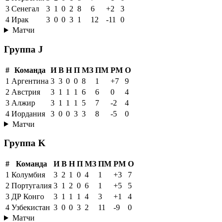
3
Сенегал
3
1
0
2
8
6
+2
3
4
Ирак
3
0
0
3
1
12
-11
0
Матчи
Группа J
#
Команда
И
В
Н
П
МЗ
ПМ
РМ
О
1
Аргентина
3
3
0
0
8
1
+7
9
2
Австрия
3
1
1
1
6
6
0
4
3
Алжир
3
1
1
1
5
7
-2
4
4
Иордания
3
0
0
3
3
8
-5
0
Матчи
Группа K
#
Команда
И
В
Н
П
МЗ
ПМ
РМ
О
1
Колумбия
3
2
1
0
4
1
+3
7
2
Португалия
3
1
2
0
6
1
+5
5
3
ДР Конго
3
1
1
1
4
3
+1
4
4
Узбекистан
3
0
0
3
2
11
-9
0
Матчи