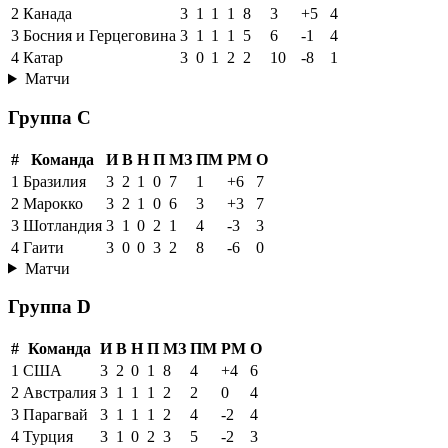
2
Канада
3
1
1
1
8
3
+5
4
3
Босния и Герцеговина
3
1
1
1
5
6
-1
4
4
Катар
3
0
1
2
2
10
-8
1
Матчи
Группа C
#
Команда
И
В
Н
П
МЗ
ПМ
РМ
О
1
Бразилия
3
2
1
0
7
1
+6
7
2
Марокко
3
2
1
0
6
3
+3
7
3
Шотландия
3
1
0
2
1
4
-3
3
4
Гаити
3
0
0
3
2
8
-6
0
Матчи
Группа D
#
Команда
И
В
Н
П
МЗ
ПМ
РМ
О
1
США
3
2
0
1
8
4
+4
6
2
Австралия
3
1
1
1
2
2
0
4
3
Парагвай
3
1
1
1
2
4
-2
4
4
Турция
3
1
0
2
3
5
-2
3