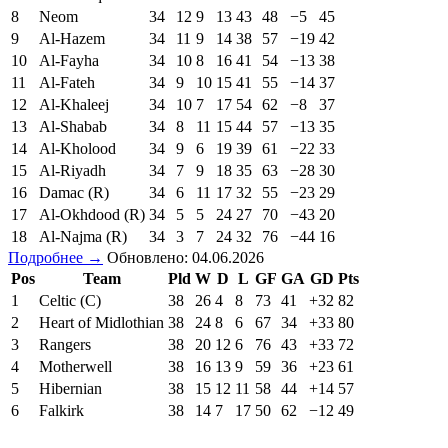
8
Neom
34
12
9
13
43
48
−5
45
9
Al-Hazem
34
11
9
14
38
57
−19
42
10
Al-Fayha
34
10
8
16
41
54
−13
38
11
Al-Fateh
34
9
10
15
41
55
−14
37
12
Al-Khaleej
34
10
7
17
54
62
−8
37
13
Al-Shabab
34
8
11
15
44
57
−13
35
14
Al-Kholood
34
9
6
19
39
61
−22
33
15
Al-Riyadh
34
7
9
18
35
63
−28
30
16
Damac (R)
34
6
11
17
32
55
−23
29
17
Al-Okhdood (R)
34
5
5
24
27
70
−43
20
18
Al-Najma (R)
34
3
7
24
32
76
−44
16
Подробнее →
Обновлено: 04.06.2026
Pos
Team
Pld
W
D
L
GF
GA
GD
Pts
1
Celtic (C)
38
26
4
8
73
41
+32
82
2
Heart of Midlothian
38
24
8
6
67
34
+33
80
3
Rangers
38
20
12
6
76
43
+33
72
4
Motherwell
38
16
13
9
59
36
+23
61
5
Hibernian
38
15
12
11
58
44
+14
57
6
Falkirk
38
14
7
17
50
62
−12
49