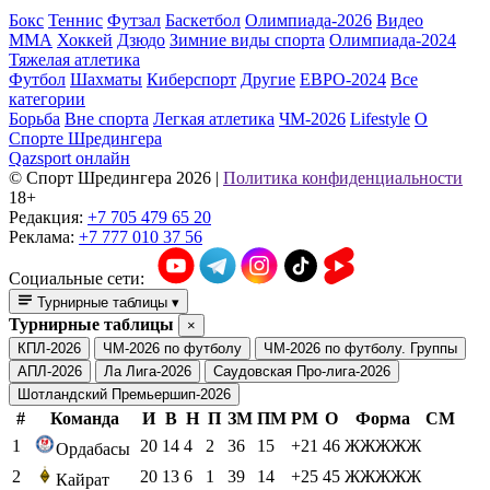
Бокс
Теннис
Футзал
Баскетбол
Олимпиада-2026
Видео
ММА
Хоккей
Дзюдо
Зимние виды спорта
Олимпиада-2024
Тяжелая атлетика
Футбол
Шахматы
Киберспорт
Другие
ЕВРО-2024
Все
категории
Борьба
Вне спорта
Легкая атлетика
ЧМ-2026
Lifestyle
О
Спорте Шредингера
Qazsport онлайн
© Cпорт Шредингера 2026
|
Политика конфиденциальности
18+
Редакция:
+7 705 479 65 20
Реклама:
+7 777 010 37 56
Социальные сети:
Турнирные таблицы
▾
Турнирные таблицы
×
КПЛ-2026
ЧМ-2026 по футболу
ЧМ-2026 по футболу. Группы
АПЛ-2026
Ла Лига-2026
Саудовская Про-лига-2026
Шотландский Премьершип-2026
#
Команда
И
В
Н
П
ЗМ
ПМ
РМ
О
Форма
СМ
1
20
14
4
2
36
15
+21
46
ЖЖЖЖЖ
Ордабасы
2
20
13
6
1
39
14
+25
45
ЖЖЖЖЖ
Кайрат