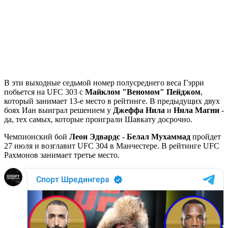
В эти выходные седьмой номер полусреднего веса Гэрри
побьется на UFC 303 с
Майклом "Веномом" Пейджом
,
который занимает 13-е место в рейтинге. В предыдущих двух
боях Иан выиграл решением у
Джеффа Нила
и
Нила Магни
-
да, тех самых, которые проиграли Шавкату досрочно.
Чемпионский бой
Леон Эдвардс - Белал Мухаммад
пройдет
27 июля и возглавит UFC 304 в Манчестере. В рейтинге UFC
Рахмонов занимает третье место.