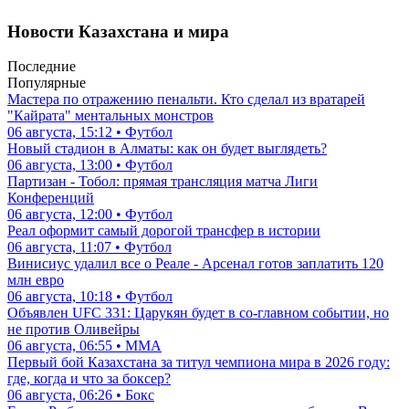
Новости Казахстана и мира
Последние
Популярные
Мастера по отражению пенальти. Кто сделал из вратарей
"Кайрата" ментальных монстров
06 августа, 15:12 • Футбол
Новый стадион в Алматы: как он будет выглядеть?
06 августа, 13:00 • Футбол
Партизан - Тобол: прямая трансляция матча Лиги
Конференций
06 августа, 12:00 • Футбол
Реал оформит самый дорогой трансфер в истории
06 августа, 11:07 • Футбол
Винисиус удалил все о Реале - Арсенал готов заплатить 120
млн евро
06 августа, 10:18 • Футбол
Объявлен UFC 331: Царукян будет в со-главном событии, но
не против Оливейры
06 августа, 06:55 • ММА
Первый бой Казахстана за титул чемпиона мира в 2026 году:
где, когда и что за боксер?
06 августа, 06:26 • Бокс