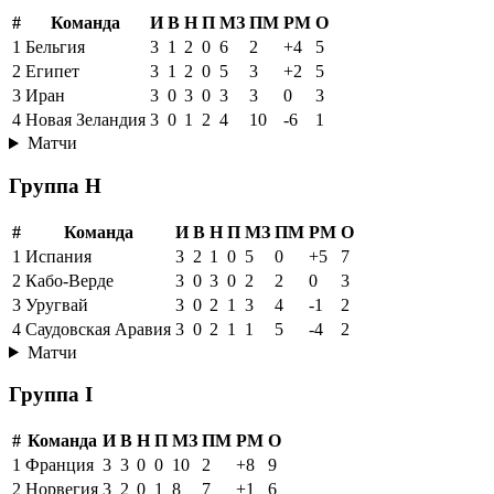
#
Команда
И
В
Н
П
МЗ
ПМ
РМ
О
1
Бельгия
3
1
2
0
6
2
+4
5
2
Египет
3
1
2
0
5
3
+2
5
3
Иран
3
0
3
0
3
3
0
3
4
Новая Зеландия
3
0
1
2
4
10
-6
1
Матчи
Группа H
#
Команда
И
В
Н
П
МЗ
ПМ
РМ
О
1
Испания
3
2
1
0
5
0
+5
7
2
Кабо-Верде
3
0
3
0
2
2
0
3
3
Уругвай
3
0
2
1
3
4
-1
2
4
Саудовская Аравия
3
0
2
1
1
5
-4
2
Матчи
Группа I
#
Команда
И
В
Н
П
МЗ
ПМ
РМ
О
1
Франция
3
3
0
0
10
2
+8
9
2
Норвегия
3
2
0
1
8
7
+1
6