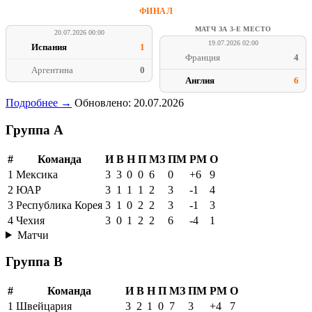
ФИНАЛ
МАТЧ ЗА 3-Е МЕСТО
20.07.2026 00:00
19.07.2026 02:00
Испания
1
Франция
4
Аргентина
0
Англия
6
Подробнее →
Обновлено: 20.07.2026
Группа A
#
Команда
И
В
Н
П
МЗ
ПМ
РМ
О
1
Мексика
3
3
0
0
6
0
+6
9
2
ЮАР
3
1
1
1
2
3
-1
4
3
Республика Корея
3
1
0
2
2
3
-1
3
4
Чехия
3
0
1
2
2
6
-4
1
Матчи
Группа B
#
Команда
И
В
Н
П
МЗ
ПМ
РМ
О
1
Швейцария
3
2
1
0
7
3
+4
7