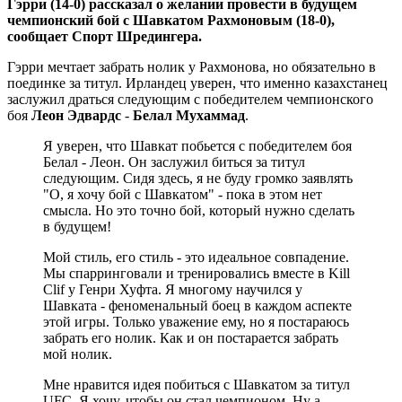
Гэрри (14-0) рассказал о желании провести в будущем
чемпионский бой с Шавкатом Рахмоновым (18-0),
сообщает Спорт Шредингера.
Гэрри мечтает забрать нолик у Рахмонова, но обязательно в
поединке за титул. Ирландец уверен, что именно казахстанец
заслужил драться следующим с победителем чемпионского
боя
Леон Эдвардс
-
Белал Мухаммад
.
Я уверен, что Шавкат побьется с победителем боя
Белал - Леон. Он заслужил биться за титул
следующим. Сидя здесь, я не буду громко заявлять
"О, я хочу бой с Шавкатом" - пока в этом нет
смысла. Но это точно бой, который нужно сделать
в будущем!
Мой стиль, его стиль - это идеальное совпадение.
Мы спарринговали и тренировались вместе в Kill
Clif у Генри Хуфта. Я многому научился у
Шавката - феноменальный боец в каждом аспекте
этой игры. Только уважение ему, но я постараюсь
забрать его нолик. Как и он постарается забрать
мой нолик.
Мне нравится идея побиться с Шавкатом за титул
UFC. Я хочу, чтобы он стал чемпионом. Ну а