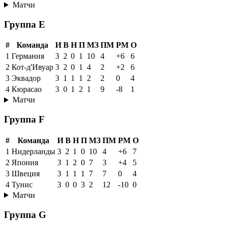
Матчи
Группа E
#
Команда
И
В
Н
П
МЗ
ПМ
РМ
О
1
Германия
3
2
0
1
10
4
+6
6
2
Кот-д'Ивуар
3
2
0
1
4
2
+2
6
3
Эквадор
3
1
1
1
2
2
0
4
4
Кюрасао
3
0
1
2
1
9
-8
1
Матчи
Группа F
#
Команда
И
В
Н
П
МЗ
ПМ
РМ
О
1
Нидерланды
3
2
1
0
10
4
+6
7
2
Япония
3
1
2
0
7
3
+4
5
3
Швеция
3
1
1
1
7
7
0
4
4
Тунис
3
0
0
3
2
12
-10
0
Матчи
Группа G