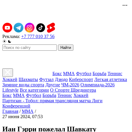
Реклама:
+7 777 010 37 56
Найти
Бокс
ММА
Футбол
Борьба
Теннис
Хоккей
Шахматы
Футзал
Дзюдо
Киберспорт
Легкая атлетика
Зимние виды спорта
Другие
ЧМ-2026
Олимпиада-2026
Lifestyle
Все категории
О Спорте Шредингера
Бокс
ММА
Футбол
Борьба
Теннис
Хоккей
Партизан - Тобол: прямая трансляция матча Лиги
Конференций
Главная
/
ММА
/
27 июня 2024, 07:53
Иан Гэрри пожелал Шавкату