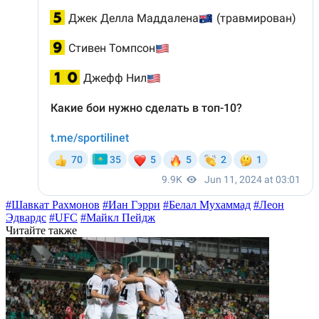
#Шавкат Рахмонов
#Иан Гэрри
#Белал Мухаммад
#Леон
Эдвардс
#UFC
#Майкл Пейдж
Читайте также