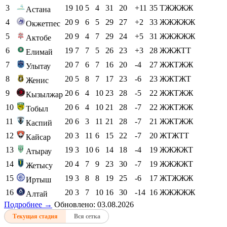
3
19
10
5
4
31
20
+11
35
ТЖЖЖЖ
Астана
4
20
9
6
5
29
27
+2
33
ЖЖЖЖЖ
Окжетпес
5
20
9
4
7
29
24
+5
31
ЖЖЖЖЖ
Актобе
6
19
7
7
5
26
23
+3
28
ЖЖЖТТ
Елимай
7
20
7
6
7
16
20
-4
27
ЖЖТЖЖ
Улытау
8
20
5
8
7
17
23
-6
23
ЖЖТЖТ
Женис
9
20
6
4
10
23
28
-5
22
ЖЖТЖЖ
Кызылжар
10
20
6
4
10
21
28
-7
22
ЖЖТЖЖ
Тобыл
11
20
6
3
11
21
28
-7
21
ЖЖТЖЖ
Каспий
12
20
3
11
6
15
22
-7
20
ЖТЖТТ
Кайсар
13
19
3
10
6
14
18
-4
19
ЖЖЖЖТ
Атырау
14
20
4
7
9
23
30
-7
19
ЖЖЖЖТ
Жетысу
15
19
3
8
8
19
25
-6
17
ЖТЖЖЖ
Иртыш
16
20
3
7
10
16
30
-14
16
ЖЖЖЖЖ
Алтай
Подробнее →
Обновлено: 03.08.2026
Текущая стадия
Вся сетка