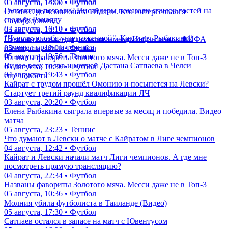
05 августа, 18:07 • Футбол
05 августа, 14:00 • Футбол
Головкина позвали? Инсайдеры показали список гостей на
От МЛС до чемпионата Италии. Кто интересовался
свадьбу Роналду
Самородовым?
03 августа, 16:10 • Футбол
05 августа, 13:12 • Футбол
"Чувствую себя уничтоженной". Как матч Рыбакиной
Названы пять кандидатов на замену Инфантино в ФИФА
изменил правила тенниса
05 августа, 12:01 • Футбол
05 августа, 19:56 • Теннис
Названы фавориты Золотого мяча. Месси даже не в Топ-3
Видео всех голов и матчей Дастана Сатпаева в Челси
05 августа, 10:36 • Футбол
04 августа, 19:43 • Футбол
еще новости
Кайрат с трудом прошёл Омонию и посыпется на Левски?
Стартует третий раунд квалификации ЛЧ
03 августа, 20:20 • Футбол
Елена Рыбакина сыграла впервые за месяц и победила. Видео
матча
05 августа, 23:23 • Теннис
Что думают в Левски о матче с Кайратом в Лиге чемпионов
04 августа, 12:42 • Футбол
Кайрат и Левски начали матч Лиги чемпионов. А где мне
посмотреть прямую трансляцию?
04 августа, 22:34 • Футбол
Названы фавориты Золотого мяча. Месси даже не в Топ-3
05 августа, 10:36 • Футбол
Молния убила футболиста в Таиланде (Видео)
05 августа, 17:30 • Футбол
Сатпаев остался в запасе на матч с Ювентусом