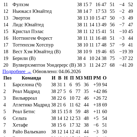
11
Фулхэм
38
15
7
16
47
51
−4
52
12
Ньюкасл Юнайтед
38
14
7
17
53
55
−2
49
13
Эвертон
38
13
10
15
47
50
−3
49
14
Лидс Юнайтед
38
11
14
13
49
56
−7
47
15
Кристал Пэлас
38
11
12
15
41
51
−10
45
16
Ноттингем Форест
38
11
11
16
48
51
−3
44
17
Тоттенхэм Хотспур
38
10
11
17
48
57
−9
41
18
Вест Хэм Юнайтед (В)
38
10
9
19
46
65
−19
39
19
Бернли (В)
38
4
10
24
38
75
−37
22
20
Вулверхэмптон Уондерерс (В)
38
3
11
24
27
68
−41
20
Подробнее →
Обновлено: 04.06.2026
Поз
Команда
И
В
Н
П
МЗ
МП
РМ
О
1
Барселона (Ч)
38
31
1
6
95
36
+59
94
2
Реал Мадрид
38
27
5
6
77
35
+42
86
3
Вильярреал
38
22
6
10
72
46
+26
72
4
Атлетико Мадрид
38
21
6
11
62
44
+18
69
5
Реал Бетис
38
15
15
8
59
48
+11
60
6
Сельта
38
14
12
12
53
48
+5
54
7
Хетафе
38
15
6
17
32
38
−6
51
8
Райо Вальекано
38
12
14
12
41
44
−3
50