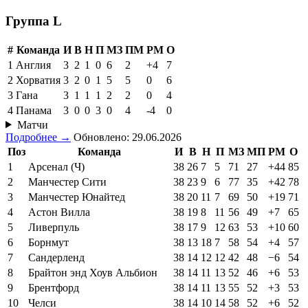
Группа L
#
Команда
И
В
Н
П
МЗ
ПМ
РМ
О
1
Англия
3
2
1
0
6
2
+4
7
2
Хорватия
3
2
0
1
5
5
0
6
3
Гана
3
1
1
1
2
2
0
4
4
Панама
3
0
0
3
0
4
-4
0
Матчи
Подробнее →
Обновлено: 29.06.2026
Поз
Команда
И
В
Н
П
МЗ
МП
РМ
О
1
Арсенал (Ч)
38
26
7
5
71
27
+44
85
2
Манчестер Сити
38
23
9
6
77
35
+42
78
3
Манчестер Юнайтед
38
20
11
7
69
50
+19
71
4
Астон Вилла
38
19
8
11
56
49
+7
65
5
Ливерпуль
38
17
9
12
63
53
+10
60
6
Борнмут
38
13
18
7
58
54
+4
57
7
Сандерленд
38
14
12
12
42
48
−6
54
8
Брайтон энд Хоув Альбион
38
14
11
13
52
46
+6
53
9
Брентфорд
38
14
11
13
55
52
+3
53
10
Челси
38
14
10
14
58
52
+6
52