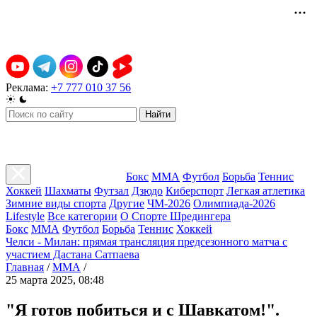
Реклама:
+7 777 010 37 56
Найти
Бокс
ММА
Футбол
Борьба
Теннис
Хоккей
Шахматы
Футзал
Дзюдо
Киберспорт
Легкая атлетика
Зимние виды спорта
Другие
ЧМ-2026
Олимпиада-2026
Lifestyle
Все категории
О Спорте Шредингера
Бокс
ММА
Футбол
Борьба
Теннис
Хоккей
Челси - Милан: прямая трансляция предсезонного матча с
участием Дастана Сатпаева
Главная
/
ММА
/
25 марта 2025, 08:48