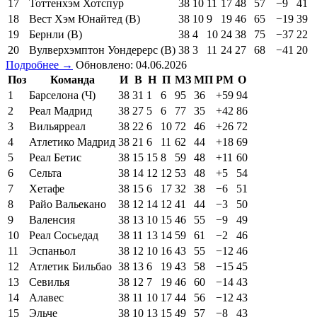
13
Эвертон
38
13
10
15
47
50
−3
49
14
Лидс Юнайтед
38
11
14
13
49
56
−7
47
15
Кристал Пэлас
38
11
12
15
41
51
−10
45
16
Ноттингем Форест
38
11
11
16
48
51
−3
44
17
Тоттенхэм Хотспур
38
10
11
17
48
57
−9
41
18
Вест Хэм Юнайтед (В)
38
10
9
19
46
65
−19
39
19
Бернли (В)
38
4
10
24
38
75
−37
22
20
Вулверхэмптон Уондерерс (В)
38
3
11
24
27
68
−41
20
Подробнее →
Обновлено: 04.06.2026
Поз
Команда
И
В
Н
П
МЗ
МП
РМ
О
1
Барселона (Ч)
38
31
1
6
95
36
+59
94
2
Реал Мадрид
38
27
5
6
77
35
+42
86
3
Вильярреал
38
22
6
10
72
46
+26
72
4
Атлетико Мадрид
38
21
6
11
62
44
+18
69
5
Реал Бетис
38
15
15
8
59
48
+11
60
6
Сельта
38
14
12
12
53
48
+5
54
7
Хетафе
38
15
6
17
32
38
−6
51
8
Райо Вальекано
38
12
14
12
41
44
−3
50
9
Валенсия
38
13
10
15
46
55
−9
49
10
Реал Сосьедад
38
11
13
14
59
61
−2
46