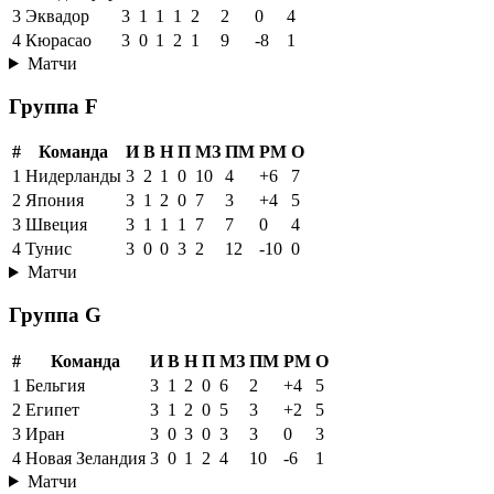
Группа E
#
Команда
И
В
Н
П
МЗ
ПМ
РМ
О
1
Германия
3
2
0
1
10
4
+6
6
2
Кот-д'Ивуар
3
2
0
1
4
2
+2
6
3
Эквадор
3
1
1
1
2
2
0
4
4
Кюрасао
3
0
1
2
1
9
-8
1
Матчи
Группа F
#
Команда
И
В
Н
П
МЗ
ПМ
РМ
О
1
Нидерланды
3
2
1
0
10
4
+6
7
2
Япония
3
1
2
0
7
3
+4
5
3
Швеция
3
1
1
1
7
7
0
4
4
Тунис
3
0
0
3
2
12
-10
0
Матчи
Группа G
#
Команда
И
В
Н
П
МЗ
ПМ
РМ
О