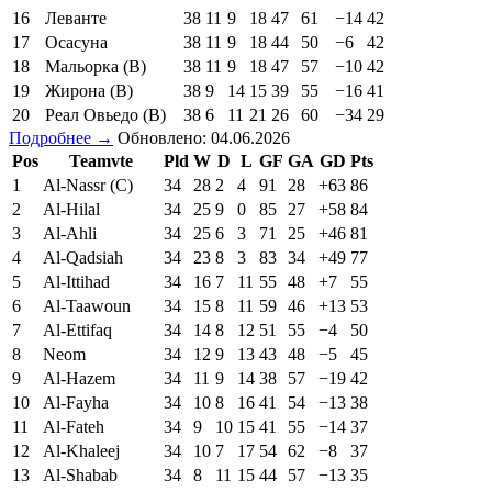
11
Эспаньол
38
12
10
16
43
55
−12
46
12
Атлетик Бильбао
38
13
6
19
43
58
−15
45
13
Севилья
38
12
7
19
46
60
−14
43
14
Алавес
38
11
10
17
44
56
−12
43
15
Эльче
38
10
13
15
49
57
−8
43
16
Леванте
38
11
9
18
47
61
−14
42
17
Осасуна
38
11
9
18
44
50
−6
42
18
Мальорка (В)
38
11
9
18
47
57
−10
42
19
Жирона (В)
38
9
14
15
39
55
−16
41
20
Реал Овьедо (В)
38
6
11
21
26
60
−34
29
Подробнее →
Обновлено: 04.06.2026
Pos
Teamvte
Pld
W
D
L
GF
GA
GD
Pts
1
Al-Nassr (C)
34
28
2
4
91
28
+63
86
2
Al-Hilal
34
25
9
0
85
27
+58
84
3
Al-Ahli
34
25
6
3
71
25
+46
81
4
Al-Qadsiah
34
23
8
3
83
34
+49
77
5
Al-Ittihad
34
16
7
11
55
48
+7
55
6
Al-Taawoun
34
15
8
11
59
46
+13
53
7
Al-Ettifaq
34
14
8
12
51
55
−4
50
8
Neom
34
12
9
13
43
48
−5
45
9
Al-Hazem
34
11
9
14
38
57
−19
42