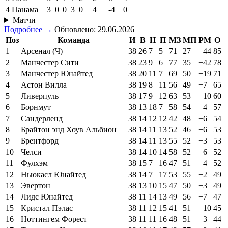
#
Команда
И
В
Н
П
МЗ
ПМ
РМ
О
1
Англия
3
2
1
0
6
2
+4
7
2
Хорватия
3
2
0
1
5
5
0
6
3
Гана
3
1
1
1
2
2
0
4
4
Панама
3
0
0
3
0
4
-4
0
Матчи
Подробнее →
Обновлено: 29.06.2026
Поз
Команда
И
В
Н
П
МЗ
МП
РМ
О
1
Арсенал (Ч)
38
26
7
5
71
27
+44
85
2
Манчестер Сити
38
23
9
6
77
35
+42
78
3
Манчестер Юнайтед
38
20
11
7
69
50
+19
71
4
Астон Вилла
38
19
8
11
56
49
+7
65
5
Ливерпуль
38
17
9
12
63
53
+10
60
6
Борнмут
38
13
18
7
58
54
+4
57
7
Сандерленд
38
14
12
12
42
48
−6
54
8
Брайтон энд Хоув Альбион
38
14
11
13
52
46
+6
53
9
Брентфорд
38
14
11
13
55
52
+3
53
10
Челси
38
14
10
14
58
52
+6
52
11
Фулхэм
38
15
7
16
47
51
−4
52
12
Ньюкасл Юнайтед
38
14
7
17
53
55
−2
49