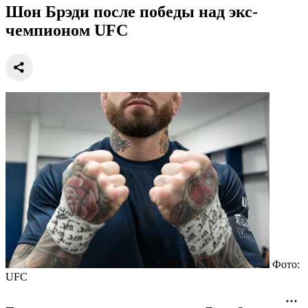
"Я готов побиться и с Шавкатом!".
Шон Брэди после победы над экс-
чемпионом UFC
Фото: