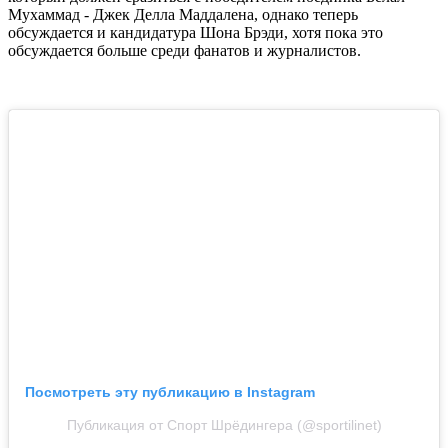
Делла Маддалены
, который может подняться перед
титульным боем.
Претендент на титул: на данный момент ситуация не ясна.
UFC уже обещали титульный шанс Шавкату Рахмонову,
который должен сразиться с победителем поединка Белал
Мухаммад - Джек Делла Маддалена, однако теперь
обсуждается и кандидатура Шона Брэди, хотя пока это
обсуждается больше среди фанатов и журналистов.