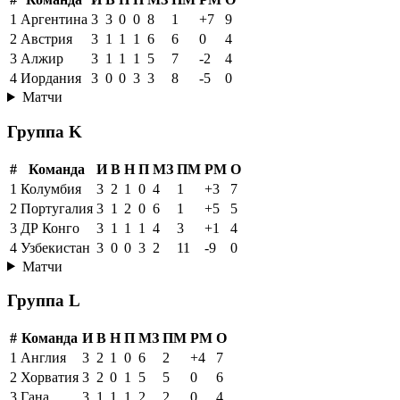
Матчи
Группа J
#
Команда
И
В
Н
П
МЗ
ПМ
РМ
О
1
Аргентина
3
3
0
0
8
1
+7
9
2
Австрия
3
1
1
1
6
6
0
4
3
Алжир
3
1
1
1
5
7
-2
4
4
Иордания
3
0
0
3
3
8
-5
0
Матчи
Группа K
#
Команда
И
В
Н
П
МЗ
ПМ
РМ
О
1
Колумбия
3
2
1
0
4
1
+3
7
2
Португалия
3
1
2
0
6
1
+5
5
3
ДР Конго
3
1
1
1
4
3
+1
4
4
Узбекистан
3
0
0
3
2
11
-9
0
Матчи
Группа L