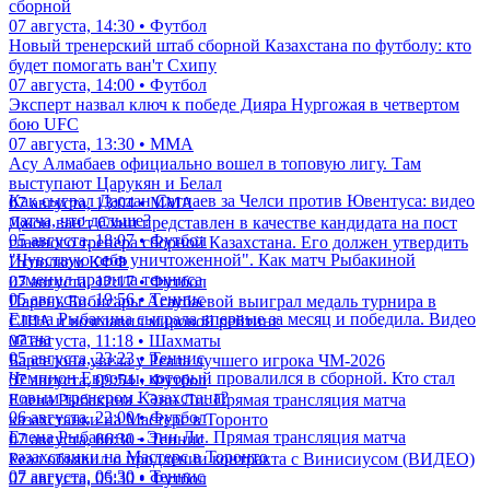
07 августа, 15:55 • ММА
Челси - Милан: прямая трансляция предсезонного матча с
участием Дастана Сатпаева
07 августа, 15:00 • Футбол
КФФ похвалили за подписание нового главного тренера
сборной
07 августа, 14:30 • Футбол
Новый тренерский штаб сборной Казахстана по футболу: кто
будет помогать ван'т Схипу
07 августа, 14:00 • Футбол
Эксперт назвал ключ к победе Дияра Нургожая в четвертом
бою UFC
07 августа, 13:30 • ММА
Асу Алмабаев официально вошел в топовую лигу. Там
выступают Царукян и Белал
Как сыграл Дастан Сатпаев за Челси против Ювентуса: видео
07 августа, 13:04 • ММА
матча, что дальше?
Джон ван'т Схип представлен в качестве кандидата на пост
05 августа, 18:07 • Футбол
главного тренера сборной Казахстана. Его должен утвердить
"Чувствую себя уничтоженной". Как матч Рыбакиной
Исполком КФФ
изменил правила тенниса
07 августа, 12:17 • Футбол
05 августа, 19:56 • Теннис
Парень Бибисары Асаубаевой выиграл медаль турнира в
Елена Рыбакина сыграла впервые за месяц и победила. Видео
США и возглавил мировой рейтинг
матча
07 августа, 11:18 • Шахматы
05 августа, 23:23 • Теннис
Барселона увела у Реала лучшего игрока ЧМ-2026
Чемпион Европы, который провалился в сборной. Кто стал
07 августа, 09:54 • Футбол