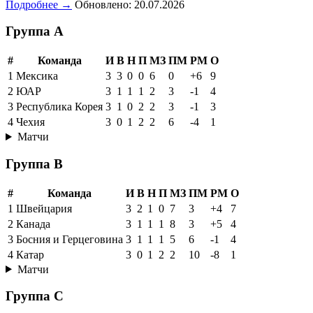
МАТЧ ЗА 3-Е МЕСТО
20.07.2026 00:00
19.07.2026 02:00
Испания
1
Франция
4
Аргентина
0
Англия
6
Подробнее →
Обновлено: 20.07.2026
Группа A
#
Команда
И
В
Н
П
МЗ
ПМ
РМ
О
1
Мексика
3
3
0
0
6
0
+6
9
2
ЮАР
3
1
1
1
2
3
-1
4
3
Республика Корея
3
1
0
2
2
3
-1
3
4
Чехия
3
0
1
2
2
6
-4
1
Матчи
Группа B
#
Команда
И
В
Н
П
МЗ
ПМ
РМ
О
1
Швейцария
3
2
1
0
7
3
+4
7
2
Канада
3
1
1
1
8
3
+5
4
3
Босния и Герцеговина
3
1
1
1
5
6
-1
4