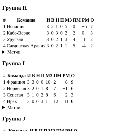
1
Бельгия
3
1
2
0
6
2
+4
5
2
Египет
3
1
2
0
5
3
+2
5
3
Иран
3
0
3
0
3
3
0
3
4
Новая Зеландия
3
0
1
2
4
10
-6
1
Матчи
Группа H
#
Команда
И
В
Н
П
МЗ
ПМ
РМ
О
1
Испания
3
2
1
0
5
0
+5
7
2
Кабо-Верде
3
0
3
0
2
2
0
3
3
Уругвай
3
0
2
1
3
4
-1
2
4
Саудовская Аравия
3
0
2
1
1
5
-4
2
Матчи
Группа I
#
Команда
И
В
Н
П
МЗ
ПМ
РМ
О
1
Франция
3
3
0
0
10
2
+8
9
2
Норвегия
3
2
0
1
8
7
+1
6
3
Сенегал
3
1
0
2
8
6
+2
3
4
Ирак
3
0
0
3
1
12
-11
0