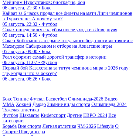
06 августа, 10:18 • Футбол
Тобол и Партизан начали матч Лиги конференций. А где мне
посмотреть прямую трансляцию?
07 августа, 00:01 • Футбол
Казахстанец в бою за титул чемпиона мира. Кто такой
Мейирим Нурсултанов: биография, бои
06 августа, 21:30 • Бокс
Кайрат за 6 часов продал все билеты на матч Лиги чемпионов
в Туркестане. А почему там?
05 августа, 22:32 • Футбол
Салах определился с клубом после ухода из Ливерпуля
05 августа, 14:50 • Футбол
Сакен Бибосынов - о срыве титульного боя, противостоянии с
Махмудом Сабырханом и отборе на Азиатские игры
05 августа, 09:00 • Бокс
Реал оформит самый дорогой трансфер в истории
06 августа, 11:07 • Футбол
Первый бой Казахстана за титул чемпиона мира в 2026 году:
где, когда и что за боксер?
06 августа, 06:26 • Бокс
Бокс
Теннис
Футзал
Баскетбол
Олимпиада-2026
Видео
ММА
Хоккей
Дзюдо
Зимние виды спорта
Олимпиада-2024