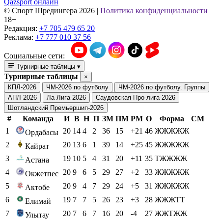
Тяжелая атлетика
Футбол
Шахматы
Киберспорт
Другие
ЕВРО-2024
Все
категории
Борьба
Вне спорта
Легкая атлетика
ЧМ-2026
Lifestyle
О
Спорте Шредингера
Qazsport онлайн
© Cпорт Шредингера 2026
|
Политика конфиденциальности
18+
Редакция:
+7 705 479 65 20
Реклама:
+7 777 010 37 56
Социальные сети:
Турнирные таблицы
▾
Турнирные таблицы
×
КПЛ-2026
ЧМ-2026 по футболу
ЧМ-2026 по футболу. Группы
АПЛ-2026
Ла Лига-2026
Саудовская Про-лига-2026
Шотландский Премьершип-2026
#
Команда
И
В
Н
П
ЗМ
ПМ
РМ
О
Форма
СМ
1
20
14
4
2
36
15
+21
46
ЖЖЖЖЖ
Ордабасы
2
20
13
6
1
39
14
+25
45
ЖЖЖЖЖ
Кайрат
3
19
10
5
4
31
20
+11
35
ТЖЖЖЖ
Астана