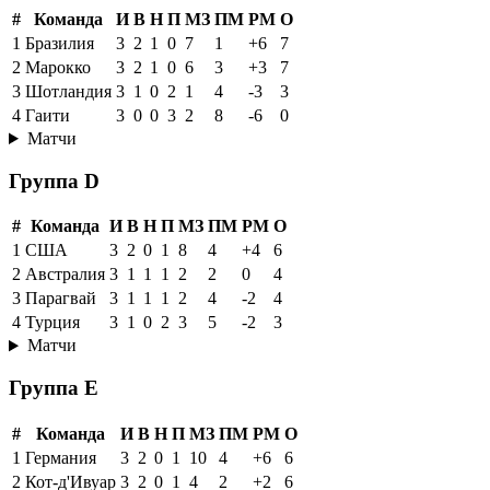
4
Катар
3
0
1
2
2
10
-8
1
Матчи
Группа C
#
Команда
И
В
Н
П
МЗ
ПМ
РМ
О
1
Бразилия
3
2
1
0
7
1
+6
7
2
Марокко
3
2
1
0
6
3
+3
7
3
Шотландия
3
1
0
2
1
4
-3
3
4
Гаити
3
0
0
3
2
8
-6
0
Матчи
Группа D
#
Команда
И
В
Н
П
МЗ
ПМ
РМ
О
1
США
3
2
0
1
8
4
+4
6
2
Австралия
3
1
1
1
2
2
0
4
3
Парагвай
3
1
1
1
2
4
-2
4
4
Турция
3
1
0
2
3
5
-2
3
Матчи