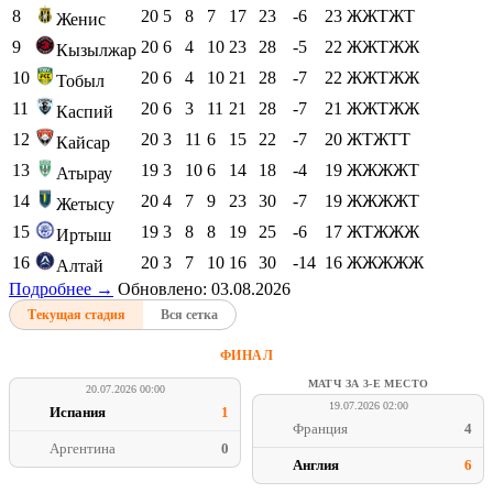
4
20
9
6
5
29
27
+2
33
ЖЖЖЖЖ
Окжетпес
5
20
9
4
7
29
24
+5
31
ЖЖЖЖЖ
Актобе
6
19
7
7
5
26
23
+3
28
ЖЖЖТТ
Елимай
7
20
7
6
7
16
20
-4
27
ЖЖТЖЖ
Улытау
8
20
5
8
7
17
23
-6
23
ЖЖТЖТ
Женис
9
20
6
4
10
23
28
-5
22
ЖЖТЖЖ
Кызылжар
10
20
6
4
10
21
28
-7
22
ЖЖТЖЖ
Тобыл
11
20
6
3
11
21
28
-7
21
ЖЖТЖЖ
Каспий
12
20
3
11
6
15
22
-7
20
ЖТЖТТ
Кайсар
13
19
3
10
6
14
18
-4
19
ЖЖЖЖТ
Атырау
14
20
4
7
9
23
30
-7
19
ЖЖЖЖТ
Жетысу
15
19
3
8
8
19
25
-6
17
ЖТЖЖЖ
Иртыш
16
20
3
7
10
16
30
-14
16
ЖЖЖЖЖ
Алтай
Подробнее →
Обновлено: 03.08.2026
Текущая стадия
Вся сетка
ФИНАЛ