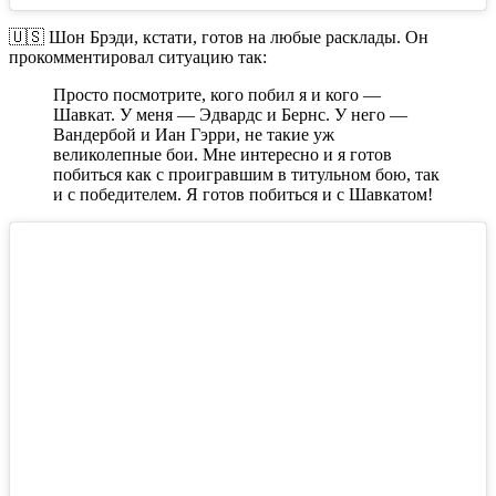
Посмотреть эту публикацию в Instagram
Публикация от Спорт Шрёдингера (@sportilinet)
🇺🇸 Шон Брэди, кстати, готов на любые расклады. Он
прокомментировал ситуацию так:
Просто посмотрите, кого побил я и кого —
Шавкат. У меня — Эдвардс и Бернс. У него —
Вандербой и Иан Гэрри, не такие уж
великолепные бои. Мне интересно и я готов
побиться как с проигравшим в титульном бою, так
и с победителем. Я готов побиться и с Шавкатом!