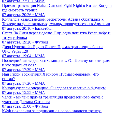
Популярные
Елена Рыбакина вышла в 1/8 Мастерса в Торонто (ВИДЕО)
07 августа, 23:14 • Теннис
Дияр Нургожай - Бруно Лопес: Результаты взвешивания всех
бойцов на UFC Vegas 120
07 августа, 22:11 • ММА
Прямая трансляция Naiza Diamond Fight Night в Китае. Когда и
где смотреть турнир
07 августа, 20:26 • ММА
Коллапс в казахстанском баскетболе: Астана обратилась к
Токаеву на фоне закрытия, Атырау проведет сезон в Армении
07 августа, 20:16 • Баскетбол
Старт Ла Лиги через неделю. Еще одна попытка Реала забрать
титул у Флика
07 августа, 19:20 • Футбол
Дияр Нургожай - Бруно Лопес: Прямая трансляция боя на
UFC Vegas 120
07 августа, 19:04 • ММА
Последний шанс для казахстанца в UFC. Почему он выиграет
и что ждать от боя?
07 августа, 17:39 • ММА
Иан Гэрри восхитился Хабибом Нурмагомедовым. Что
сказал?
07 августа, 17:26 • ММА
Конору сделали операцию. Он сделал заявление о будущем