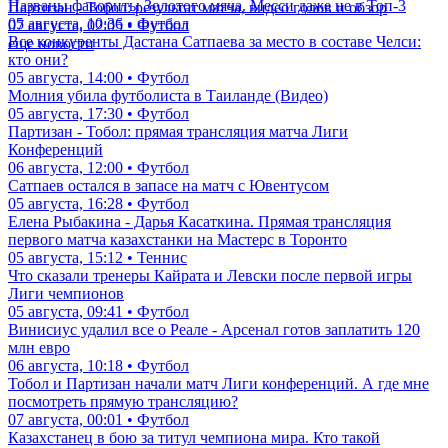
новым тренером Казахстана?
Елена Рыбакина - Энн Ли. Прямая трансляция матча
06 августа, 22:00 • Футбол
казахстанки на Мастерс в Торонто
Елена Рыбакина - Энн Ли. Прямая трансляция матча
07 августа, 06:30 • Теннис
казахстанки на Мастерс в Торонто
Реал объявил о продлении контракта с Винисиусом (ВИДЕО)
07 августа, 06:30 • Теннис
07 августа, 05:30 • Футбол
Названы фавориты Золотого мяча. Месси даже не в Топ-3
Партизан - Тобол: результат матча, видео голов и обзор
05 августа, 10:36 • Футбол
07 августа, 02:05 • Футбол
Все конкуренты Дастана Сатпаева за место в составе Челси:
еще новости
кто они?
05 августа, 14:00 • Футбол
Молния убила футболиста в Таиланде (Видео)
05 августа, 17:30 • Футбол
Партизан - Тобол: прямая трансляция матча Лиги
Конференций
06 августа, 12:00 • Футбол
Сатпаев остался в запасе на матч с Ювентусом
05 августа, 16:28 • Футбол
Елена Рыбакина - Дарья Касаткина. Прямая трансляция
первого матча казахстанки на Мастерс в Торонто
05 августа, 15:12 • Теннис
Что сказали тренеры Кайрата и Левски после первой игры
Лиги чемпионов
05 августа, 09:41 • Футбол
Винисиус удалил все о Реале - Арсенал готов заплатить 120
млн евро