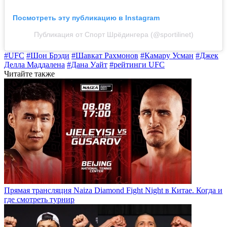
Посмотреть эту публикацию в Instagram
Публикация от Спорт Шрёдингера (@sportilinet)
#UFC
#Шон Брэди
#Шавкат Рахмонов
#Камару Усман
#Джек
Делла Маддалена
#Дана Уайт
#рейтинги UFC
Читайте также