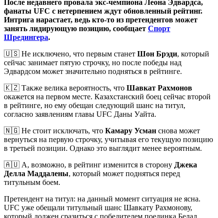
UFC
После недавнего провала экс-чемпиона Леона Эдвардса,
фанаты UFC с нетерпением ждут обновленный рейтинг.
Интрига нарастает, ведь кто-то из претендентов может
занять лидирующую позицию, сообщает
Спорт
Шредингера
.
🇺🇸 Не исключено, что первым станет
Шон Брэди
, который
сейчас занимает пятую строчку, но после победы над
Эдвардсом может значительно подняться в рейтинге.
🇰🇿 Также велика вероятность, что
Шавкат Рахмонов
окажется на первом месте. Казахстанский боец сейчас второй
в рейтинге, но ему обещан следующий шанс на титул,
согласно заявлениям главы UFC Даны Уайта.
🇳🇬 Не стоит исключать, что
Камару Усман
снова может
вернуться на первую строчку, учитывая его текущую позицию
в третьей позиции. Однако это выглядит менее вероятным.
🇦🇺 А, возможно, в рейтинг изменится в сторону
Джека