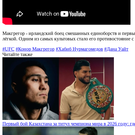
Макгрегор - ирландский боец смешанных единоборств и первы
лёгкой. Одним из самых культовых стало его противостояние 
#UFC
#Конор Макгрегор
#Хабиб Нурмагомедов
#Дана Уайт
Читайте также
Первый бой Казахстана за титул чемпиона мира в 2026 году: где,