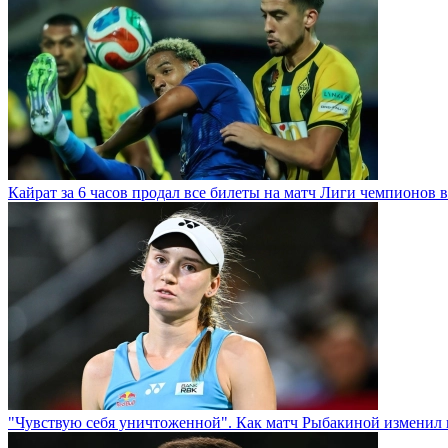
Кайрат за 6 часов продал все билеты на матч Лиги чемпионов в
"Чувствую себя уничтоженной". Как матч Рыбакиной изменил 