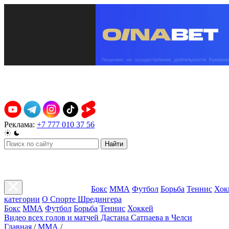
Реклама:
+7 777 010 37 56
Найти
Бокс
ММА
Футбол
Борьба
Теннис
Хок
категории
О Спорте Шредингера
Бокс
ММА
Футбол
Борьба
Теннис
Хоккей
Видео всех голов и матчей Дастана Сатпаева в Челси
Главная
/
ММА
/