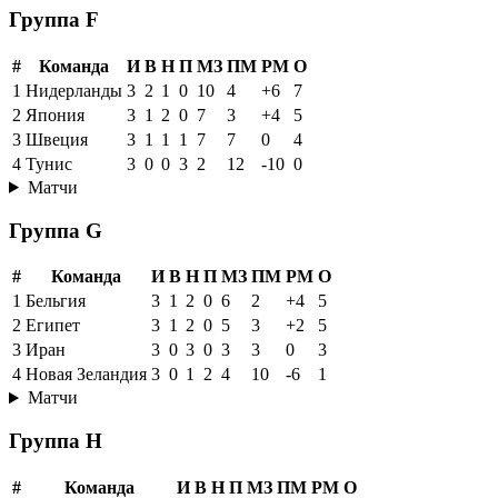
Группа F
#
Команда
И
В
Н
П
МЗ
ПМ
РМ
О
1
Нидерланды
3
2
1
0
10
4
+6
7
2
Япония
3
1
2
0
7
3
+4
5
3
Швеция
3
1
1
1
7
7
0
4
4
Тунис
3
0
0
3
2
12
-10
0
Матчи
Группа G
#
Команда
И
В
Н
П
МЗ
ПМ
РМ
О
1
Бельгия
3
1
2
0
6
2
+4
5
2
Египет
3
1
2
0
5
3
+2
5
3
Иран
3
0
3
0
3
3
0
3
4
Новая Зеландия
3
0
1
2
4
10
-6
1
Матчи
Группа H
#
Команда
И
В
Н
П
МЗ
ПМ
РМ
О