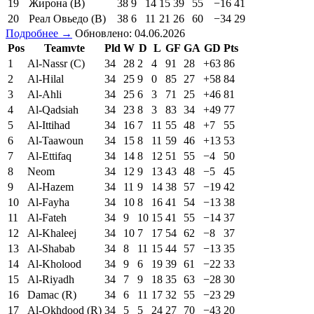
19
Жирона (В)
38
9
14
15
39
55
−16
41
20
Реал Овьедо (В)
38
6
11
21
26
60
−34
29
Подробнее →
Обновлено: 04.06.2026
Pos
Teamvte
Pld
W
D
L
GF
GA
GD
Pts
1
Al-Nassr (C)
34
28
2
4
91
28
+63
86
2
Al-Hilal
34
25
9
0
85
27
+58
84
3
Al-Ahli
34
25
6
3
71
25
+46
81
4
Al-Qadsiah
34
23
8
3
83
34
+49
77
5
Al-Ittihad
34
16
7
11
55
48
+7
55
6
Al-Taawoun
34
15
8
11
59
46
+13
53
7
Al-Ettifaq
34
14
8
12
51
55
−4
50
8
Neom
34
12
9
13
43
48
−5
45
9
Al-Hazem
34
11
9
14
38
57
−19
42
10
Al-Fayha
34
10
8
16
41
54
−13
38
11
Al-Fateh
34
9
10
15
41
55
−14
37
12
Al-Khaleej
34
10
7
17
54
62
−8
37
13
Al-Shabab
34
8
11
15
44
57
−13
35
14
Al-Kholood
34
9
6
19
39
61
−22
33
15
Al-Riyadh
34
7
9
18
35
63
−28
30
16
Damac (R)
34
6
11
17
32
55
−23
29
17
Al-Okhdood (R)
34
5
5
24
27
70
−43
20