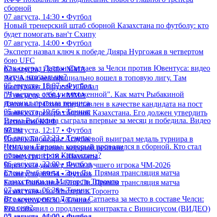
сборной
07 августа, 14:30 • Футбол
Новый тренерский штаб сборной Казахстана по футболу: кто
будет помогать ван'т Схипу
07 августа, 14:00 • Футбол
Эксперт назвал ключ к победе Дияра Нургожая в четвертом
бою UFC
Как сыграл Дастан Сатпаев за Челси против Ювентуса: видео
07 августа, 13:30 • ММА
матча, что дальше?
Асу Алмабаев официально вошел в топовую лигу. Там
05 августа, 18:07 • Футбол
выступают Царукян и Белал
"Чувствую себя уничтоженной". Как матч Рыбакиной
07 августа, 13:04 • ММА
изменил правила тенниса
Джон ван'т Схип представлен в качестве кандидата на пост
05 августа, 19:56 • Теннис
главного тренера сборной Казахстана. Его должен утвердить
Елена Рыбакина сыграла впервые за месяц и победила. Видео
Исполком КФФ
матча
07 августа, 12:17 • Футбол
05 августа, 23:23 • Теннис
Парень Бибисары Асаубаевой выиграл медаль турнира в
Чемпион Европы, который провалился в сборной. Кто стал
США и возглавил мировой рейтинг
новым тренером Казахстана?
07 августа, 11:18 • Шахматы
06 августа, 22:00 • Футбол
Барселона увела у Реала лучшего игрока ЧМ-2026
Елена Рыбакина - Энн Ли. Прямая трансляция матча
07 августа, 09:54 • Футбол
казахстанки на Мастерс в Торонто
Елена Рыбакина - Энн Ли. Прямая трансляция матча
07 августа, 06:30 • Теннис
казахстанки на Мастерс в Торонто
Все конкуренты Дастана Сатпаева за место в составе Челси:
07 августа, 06:30 • Теннис
кто они?
Реал объявил о продлении контракта с Винисиусом (ВИДЕО)
05 августа, 14:00 • Футбол