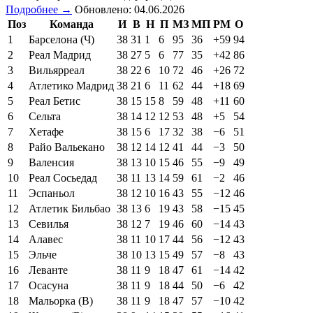
Подробнее →
Обновлено: 04.06.2026
Поз
Команда
И
В
Н
П
МЗ
МП
РМ
О
1
Барселона (Ч)
38
31
1
6
95
36
+59
94
2
Реал Мадрид
38
27
5
6
77
35
+42
86
3
Вильярреал
38
22
6
10
72
46
+26
72
4
Атлетико Мадрид
38
21
6
11
62
44
+18
69
5
Реал Бетис
38
15
15
8
59
48
+11
60
6
Сельта
38
14
12
12
53
48
+5
54
7
Хетафе
38
15
6
17
32
38
−6
51
8
Райо Вальекано
38
12
14
12
41
44
−3
50
9
Валенсия
38
13
10
15
46
55
−9
49
10
Реал Сосьедад
38
11
13
14
59
61
−2
46
11
Эспаньол
38
12
10
16
43
55
−12
46
12
Атлетик Бильбао
38
13
6
19
43
58
−15
45
13
Севилья
38
12
7
19
46
60
−14
43
14
Алавес
38
11
10
17
44
56
−12
43
15
Эльче
38
10
13
15
49
57
−8
43
16
Леванте
38
11
9
18
47
61
−14
42
17
Осасуна
38
11
9
18
44
50
−6
42
18
Мальорка (В)
38
11
9
18
47
57
−10
42