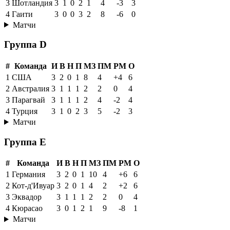
3
Шотландия
3
1
0
2
1
4
-3
3
4
Гаити
3
0
0
3
2
8
-6
0
Матчи
Группа D
#
Команда
И
В
Н
П
МЗ
ПМ
РМ
О
1
США
3
2
0
1
8
4
+4
6
2
Австралия
3
1
1
1
2
2
0
4
3
Парагвай
3
1
1
1
2
4
-2
4
4
Турция
3
1
0
2
3
5
-2
3
Матчи
Группа E
#
Команда
И
В
Н
П
МЗ
ПМ
РМ
О
1
Германия
3
2
0
1
10
4
+6
6
2
Кот-д'Ивуар
3
2
0
1
4
2
+2
6
3
Эквадор
3
1
1
1
2
2
0
4
4
Кюрасао
3
0
1
2
1
9
-8
1
Матчи