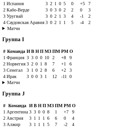
1
Испания
3
2
1
0
5
0
+5
7
2
Кабо-Верде
3
0
3
0
2
2
0
3
3
Уругвай
3
0
2
1
3
4
-1
2
4
Саудовская Аравия
3
0
2
1
1
5
-4
2
Матчи
Группа I
#
Команда
И
В
Н
П
МЗ
ПМ
РМ
О
1
Франция
3
3
0
0
10
2
+8
9
2
Норвегия
3
2
0
1
8
7
+1
6
3
Сенегал
3
1
0
2
8
6
+2
3
4
Ирак
3
0
0
3
1
12
-11
0
Матчи
Группа J
#
Команда
И
В
Н
П
МЗ
ПМ
РМ
О
1
Аргентина
3
3
0
0
8
1
+7
9
2
Австрия
3
1
1
1
6
6
0
4
3
Алжир
3
1
1
1
5
7
-2
4