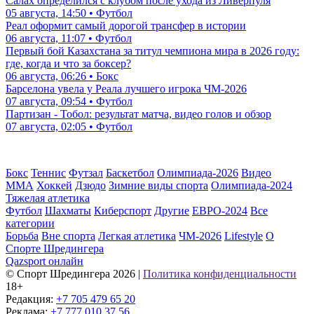
Салах определился с клубом после ухода из Ливерпуля
05 августа, 14:50 • Футбол
Реал оформит самый дорогой трансфер в истории
06 августа, 11:07 • Футбол
Первый бой Казахстана за титул чемпиона мира в 2026 году:
где, когда и что за боксер?
06 августа, 06:26 • Бокс
Барселона увела у Реала лучшего игрока ЧМ-2026
07 августа, 09:54 • Футбол
Партизан - Тобол: результат матча, видео голов и обзор
07 августа, 02:05 • Футбол
Бокс
Теннис
Футзал
Баскетбол
Олимпиада-2026
Видео
ММА
Хоккей
Дзюдо
Зимние виды спорта
Олимпиада-2024
Тяжелая атлетика
Футбол
Шахматы
Киберспорт
Другие
ЕВРО-2024
Все
категории
Борьба
Вне спорта
Легкая атлетика
ЧМ-2026
Lifestyle
О
Спорте Шредингера
Qazsport онлайн
© Cпорт Шредингера 2026
|
Политика конфиденциальности
18+
Редакция:
+7 705 479 65 20
Реклама:
+7 777 010 37 56