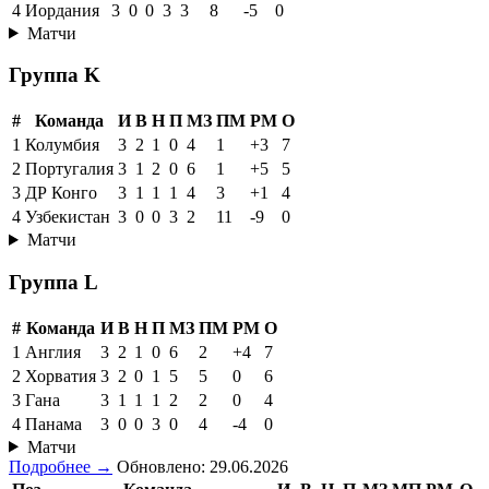
4
Иордания
3
0
0
3
3
8
-5
0
Матчи
Группа K
#
Команда
И
В
Н
П
МЗ
ПМ
РМ
О
1
Колумбия
3
2
1
0
4
1
+3
7
2
Португалия
3
1
2
0
6
1
+5
5
3
ДР Конго
3
1
1
1
4
3
+1
4
4
Узбекистан
3
0
0
3
2
11
-9
0
Матчи
Группа L
#
Команда
И
В
Н
П
МЗ
ПМ
РМ
О
1
Англия
3
2
1
0
6
2
+4
7
2
Хорватия
3
2
0
1
5
5
0
6
3
Гана
3
1
1
1
2
2
0
4
4
Панама
3
0
0
3
0
4
-4
0
Матчи
Подробнее →
Обновлено: 29.06.2026