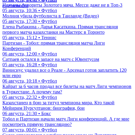
07 августа, 05:30 • Футбол
Названы фавориты Золотого мяча. Месси даже не в Топ-3
еще новости
05 августа, 10:36 • Футбол
Молния убила футболиста в Таиланде (Видео)
05 августа, 17:30 • Футбол
Елена Рыбакина - Дарья Касаткина. Прямая трансляция
первого матча казахстанки на Мастерс в Торонто
05 августа, 15:12 • Теннис
Партизан - Тобол: прямая трансляция матча Лиги
Конференций
06 августа, 12:00 • Футбол
Сатпаев остался в запасе на матч с Ювентусом
05 августа, 16:28 • Футбол
Винисиус удалил все о Реале - Арсенал готов заплатить 120
млн евро
06 августа, 10:18 • Футбол
Кайрат за 6 часов продал все билеты на матч Лиги чемпионов
в Туркестане. А почему там?
05 августа, 22:32 • Футбол
Казахстанец в бою за титул чемпиона мира. Кто такой
Мейирим Нурсултанов: биография, бои
06 августа, 21:30 • Бокс
Тобол и Партизан начали матч Лиги конференций. А где мне
посмотреть прямую трансляцию?
07 августа, 00:01 • Футбол