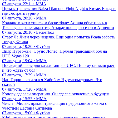
07 августа, 22:11 • ММА
Прямая трансляция Naiza Diamond Fight Night в Китае. Когда и
где смотреть турнир
07 августа, 20:26 • ММА
Коллапс в казахстанском баскетболе: Астана обратилась к
Токаеву на фоне закрытия, Атырау проведет сезон в Армении
07 августа, 20:16 • Баскетбол
Старт Ла Лиги через неделю. Еще одна попытка Реала забрать
титул у Флика
07 августа, 19:20 • Футбол
Дияр Нургожай - Бруно Лопес: Прямая трансляция боя на
UFC Vegas 120
07 августа, 19:04 • ММА
Последний шанс для казахстанца в UFC. Почему он выиграет
и что ждать от боя?
07 августа, 17:39 • ММА
Иан Гэрри восхитился Хабибом Нурмагомедовым. Что
сказал?
07 августа, 17:26 • ММА
Конору сделали операцию. Он сделал заявление о будущем
07 августа, 15:55 • ММА
Челси - Милан: прямая трансляция предсезонного матча с
участием Дастана Сатпаева
07 августа, 15:00 • Футбол
КФФ похвалили за подписание нового главного тренера