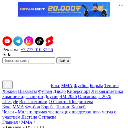
Реклама:
+7 777 010 37 56
Найти
Бокс
ММА
Футбол
Борьба
Теннис
Хоккей
Шахматы
Футзал
Дзюдо
Киберспорт
Легкая атлетика
Зимние виды спорта
Другие
ЧМ-2026
Олимпиада-2026
Lifestyle
Все категории
О Спорте Шредингера
Бокс
ММА
Футбол
Борьба
Теннис
Хоккей
Челси - Милан: прямая трансляция предсезонного матча с
участием Дастана Сатпаева
Главная
/
ММА
/
20 января 2025, 17:14