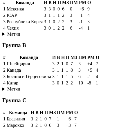
#
Команда
И
В
Н
П
МЗ
ПМ
РМ
О
1
Мексика
3
3
0
0
6
0
+6
9
2
ЮАР
3
1
1
1
2
3
-1
4
3
Республика Корея
3
1
0
2
2
3
-1
3
4
Чехия
3
0
1
2
2
6
-4
1
Матчи
Группа B
#
Команда
И
В
Н
П
МЗ
ПМ
РМ
О
1
Швейцария
3
2
1
0
7
3
+4
7
2
Канада
3
1
1
1
8
3
+5
4
3
Босния и Герцеговина
3
1
1
1
5
6
-1
4
4
Катар
3
0
1
2
2
10
-8
1
Матчи
Группа C
#
Команда
И
В
Н
П
МЗ
ПМ
РМ
О
1
Бразилия
3
2
1
0
7
1
+6
7
2
Марокко
3
2
1
0
6
3
+3
7