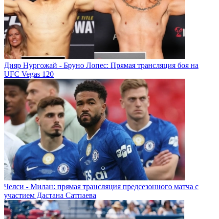
Дияр Нургожай - Бруно Лопес: Прямая трансляция боя на
UFC Vegas 120
Челси - Милан: прямая трансляция предсезонного матча с
участием Дастана Сатпаева