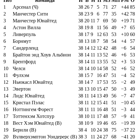
Поз
Команда
И
В
Н
П
МЗ
МП
РМ
О
1
Арсенал (Ч)
38
26
7
5
71
27
+44
85
2
Манчестер Сити
38
23
9
6
77
35
+42
78
3
Манчестер Юнайтед
38
20
11
7
69
50
+19
71
4
Астон Вилла
38
19
8
11
56
49
+7
65
5
Ливерпуль
38
17
9
12
63
53
+10
60
6
Борнмут
38
13
18
7
58
54
+4
57
7
Сандерленд
38
14
12
12
42
48
−6
54
8
Брайтон энд Хоув Альбион
38
14
11
13
52
46
+6
53
9
Брентфорд
38
14
11
13
55
52
+3
53
10
Челси
38
14
10
14
58
52
+6
52
11
Фулхэм
38
15
7
16
47
51
−4
52
12
Ньюкасл Юнайтед
38
14
7
17
53
55
−2
49
13
Эвертон
38
13
10
15
47
50
−3
49
14
Лидс Юнайтед
38
11
14
13
49
56
−7
47
15
Кристал Пэлас
38
11
12
15
41
51
−10
45
16
Ноттингем Форест
38
11
11
16
48
51
−3
44
17
Тоттенхэм Хотспур
38
10
11
17
48
57
−9
41
18
Вест Хэм Юнайтед (В)
38
10
9
19
46
65
−19
39
19
Бернли (В)
38
4
10
24
38
75
−37
22
20
Вулверхэмптон Уондерерс (В)
38
3
11
24
27
68
−41
20