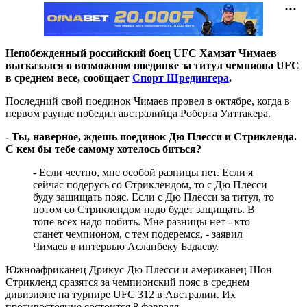
Непобежденный российский боец UFC Хамзат Чимаев
высказался о возможном поединке за титул чемпиона UFC
в среднем весе, сообщает
Спорт Шредингера
.
Последний свой поединок Чимаев провел в октябре, когда в
первом раунде победил австралийца Роберта Уиттакера.
- Ты, наверное, ждешь поединок Дю Плесси и Стрикленда.
С кем бы тебе самому хотелось биться?
- Если честно, мне особой разницы нет. Если я
сейчас подерусь со Стриклендом, то с Дю Плесси
буду защищать пояс. Если с Дю Плесси за титул, то
потом со Стриклендом надо будет защищать. В
топе всех надо побить. Мне разницы нет - кто
станет чемпионом, с тем подеремся, - заявил
Чимаев в интервью Асланбеку Бадаеву.
Южноафриканец Дрикус Дю Плесси и американец Шон
Стрикленд сразятся за чемпионский пояс в среднем
дивизионе на турнире UFC 312 в Австралии. Их
противостояние состоится 8 февраля.