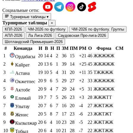
Социальные сети:
Турнирные таблицы
▾
Турнирные таблицы
×
КПЛ-2026
ЧМ-2026 по футболу
ЧМ-2026 по футболу. Группы
АПЛ-2026
Ла Лига-2026
Саудовская Про-лига-2026
Шотландский Премьершип-2026
#
Команда
И
В
Н
П
ЗМ
ПМ
РМ
О
Форма
СМ
1
20
14
4
2
36
15
+21
46
ЖЖЖЖЖ
Ордабасы
2
20
13
6
1
39
14
+25
45
ЖЖЖЖЖ
Кайрат
3
19
10
5
4
31
20
+11
35
ТЖЖЖЖ
Астана
4
20
9
6
5
29
27
+2
33
ЖЖЖЖЖ
Окжетпес
5
20
9
4
7
29
24
+5
31
ЖЖЖЖЖ
Актобе
6
19
7
7
5
26
23
+3
28
ЖЖЖТТ
Елимай
7
20
7
6
7
16
20
-4
27
ЖЖТЖЖ
Улытау
8
20
5
8
7
17
23
-6
23
ЖЖТЖТ
Женис
9
20
6
4
10
23
28
-5
22
ЖЖТЖЖ
Кызылжар
10
20
6
4
10
21
28
-7
22
ЖЖТЖЖ
Тобыл