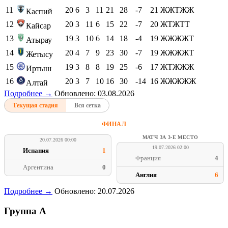
11
20
6
3
11
21
28
-7
21
ЖЖТЖЖ
Каспий
12
20
3
11
6
15
22
-7
20
ЖТЖТТ
Кайсар
13
19
3
10
6
14
18
-4
19
ЖЖЖЖТ
Атырау
14
20
4
7
9
23
30
-7
19
ЖЖЖЖТ
Жетысу
15
19
3
8
8
19
25
-6
17
ЖТЖЖЖ
Иртыш
16
20
3
7
10
16
30
-14
16
ЖЖЖЖЖ
Алтай
Подробнее →
Обновлено: 03.08.2026
Текущая стадия
Вся сетка
ФИНАЛ
МАТЧ ЗА 3-Е МЕСТО
20.07.2026 00:00
19.07.2026 02:00
Испания
1
Франция
4
Аргентина
0
Англия
6
Подробнее →
Обновлено: 20.07.2026
Группа A