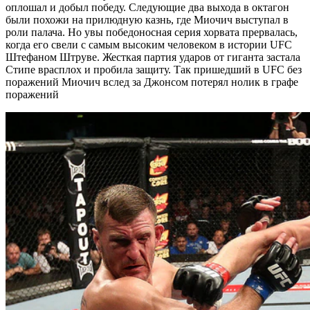
оплошал и добыл победу. Следующие два выхода в октагон
были похожи на прилюдную казнь, где Миочич выступал в
роли палача. Но увы победоносная серия хорвата прервалась,
когда его свели с самым высоким человеком в истории UFC
Штефаном Штруве. Жесткая партия ударов от гиганта застала
Стипе врасплох и пробила защиту. Так пришедший в UFC без
поражений Миочич вслед за Джонсом потерял нолик в графе
поражений