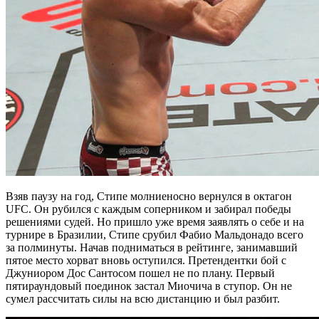
Взяв паузу на год, Стипе молниеносно вернулся в октагон
UFC. Он рубился с каждым соперником и забирал победы
решениями судей. Но пришло уже время заявлять о себе и на
турнире в Бразилии, Стипе срубил Фабио Мальдонадо всего
за полминуты. Начав подниматься в рейтинге, занимавший
пятое место хорват вновь оступился. Претендентки бой с
Джуниором Дос Сантосом пошел не по плану. Первый
пятираундовый поединок застал Миочича в ступор. Он не
сумел рассчитать силы на всю дистанцию и был разбит.