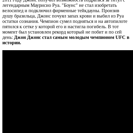
легендарным Маурисио Руа. "Боунс" не стал изобретать
велосипед и подключил фирменные тейкдауны. Пронзив
душу бразильца, Джонс почуял запах крови и выбил из Руа
остатки сознания. Чемпион сумел подняться и на автопилоте
пятился к сетке у которой его и настигла погибель. В тот
момент был установлен рекорд который не побит и по сей
день:
Джон Джонс стал самым молодым чемпионом UFC в
истории.