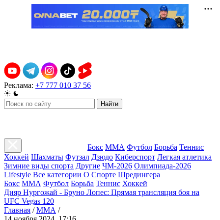
Реклама:
+7 777 010 37 56
Найти
Бокс
ММА
Футбол
Борьба
Теннис
Хоккей
Шахматы
Футзал
Дзюдо
Киберспорт
Легкая атлетика
Зимние виды спорта
Другие
ЧМ-2026
Олимпиада-2026
Lifestyle
Все категории
О Спорте Шредингера
Бокс
ММА
Футбол
Борьба
Теннис
Хоккей
Дияр Нургожай - Бруно Лопес: Прямая трансляция боя на
UFC Vegas 120
Главная
/
ММА
/
14 ноября 2024, 17:16