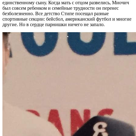
единственному сыну. Когда мать с отцом развелись, Миочич
был совсем ребенком и семейные трудности он перенес
безболезненно. Все детство Стипе посещал разные
спортивные секции: бейсбол, американский футбол и многие
другие. Но в сердце парнишки ничего не запало.