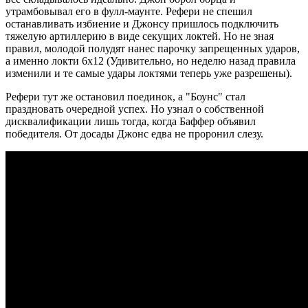
утрамбовывал его в фулл-маунте. Рефери не спешил
останавливать избиение и Джонсу пришлось подключить
тяжелую артиллерию в виде секущих локтей. Но не зная
правил, молодой полудят нанес парочку запрещенных ударов,
а именно локти 6х12 (Удивительно, но неделю назад правила
изменили и те самые удары локтями теперь уже разрешены).
Рефери тут же остановил поединок, а "Боунс" стал
праздновать очередной успех. Но узнал о собственной
дисквалификации лишь тогда, когда Баффер объявил
победителя. От досады Джонс едва не проронил слезу.