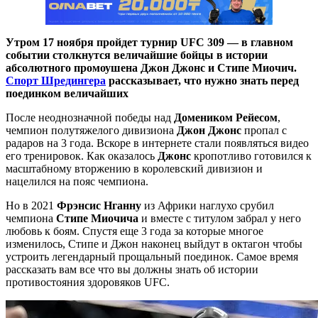
Утром 17 ноября пройдет турнир UFC 309 — в главном
событии столкнутся величайшие бойцы в истории
абсолютного промоушена Джон Джонс и Стипе Миочич.
Спорт Шредингера
рассказывает, что нужно знать перед
поединком величайших
После неоднозначной победы над
Домеником Рейесом
,
чемпион полутяжелого дивизиона
Джон Джонс
пропал с
радаров на 3 года. Вскоре в интернете стали появляться видео
его тренировок. Как оказалось
Джонс
кропотливо готовился к
масштабному вторжению в королевский дивизион и
нацелился на пояс чемпиона.
Но в 2021
Фрэнсис Нганну
из Африки наглухо срубил
чемпиона
Стипе Миочича
и вместе с титулом забрал у него
любовь к боям. Спустя еще 3 года за которые многое
изменилось, Стипе и Джон наконец выйдут в октагон чтобы
устроить легендарный прощальный поединок. Самое время
рассказать вам все что вы должны знать об истории
противостояния здоровяков UFC.