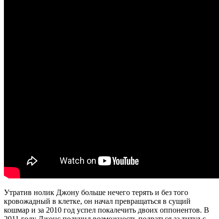
Утратив нолик Джону больше нечего терять и без того
кровожадный в клетке, он начал превращаться в сущий
кошмар и за 2010 год успел покалечить двоих оппонентов. В
2011 году Джонс получил возможность подраться за титул с