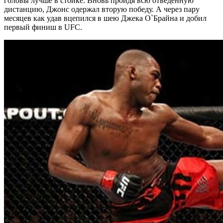
головы лучше в стойке. Вновь пройдя всю отведенную
дистанцию, Джонс одержал вторую победу. А через пару
месяцев как удав вцепился в шею Джека О`Брайна и добил
первый финиш в UFC.