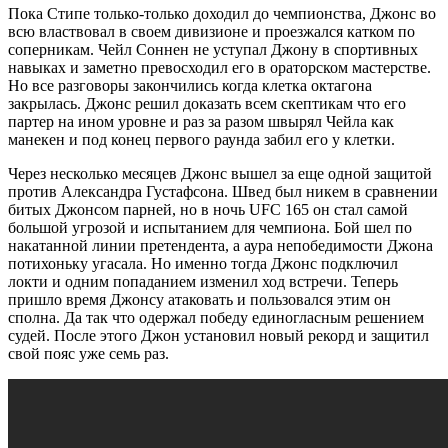
Пока Стипе только-только доходил до чемпионства, Джонс во
всю властвовал в своем дивизионе и проезжался катком по
соперникам. Чейл Соннен не уступал Джону в спортивных
навыках и заметно превосходил его в ораторском мастерстве.
Но все разговоры закончились когда клетка октагона
закрылась. Джонс решил доказать всем скептикам что его
партер на ином уровне и раз за разом швырял Чейла как
манекен и под конец первого раунда забил его у клетки.
Через несколько месяцев Джонс вышел за еще одной защитой
против Александра Густафсона. Швед был никем в сравнении
битых Джонсом парней, но в ночь UFC 165 он стал самой
большой угрозой и испытанием для чемпиона. Бой шел по
накатанной линии претендента, а аура непобедимости Джона
потихоньку угасала. Но именно тогда Джонс подключил
локти и одним попаданием изменил ход встречи. Теперь
пришло время Джонсу атаковать и пользовался этим он
сполна. Да так что одержал победу единогласным решением
судей. После этого Джон установил новый рекорд и защитил
свой пояс уже семь раз.