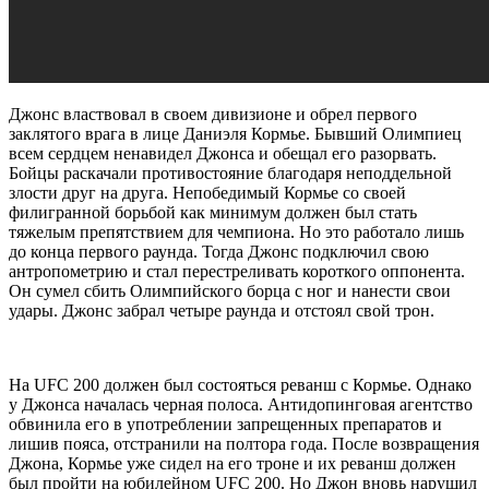
Джонс властвовал в своем дивизионе и обрел первого
заклятого врага в лице Даниэля Кормье. Бывший Олимпиец
всем сердцем ненавидел Джонса и обещал его разорвать.
Бойцы раскачали противостояние благодаря неподдельной
злости друг на друга. Непобедимый Кормье со своей
филигранной борьбой как минимум должен был стать
тяжелым препятствием для чемпиона. Но это работало лишь
до конца первого раунда. Тогда Джонс подключил свою
антропометрию и стал перестреливать короткого оппонента.
Он сумел сбить Олимпийского борца с ног и нанести свои
удары. Джонс забрал четыре раунда и отстоял свой трон.
На UFC 200 должен был состояться реванш с Кормье. Однако
у Джонса началась черная полоса. Антидопинговая агентство
обвинила его в употреблении запрещенных препаратов и
лишив пояса, отстранили на полтора года. После возвращения
Джона, Кормье уже сидел на его троне и их реванш должен
был пройти на юбилейном UFC 200. Но Джон вновь нарушил