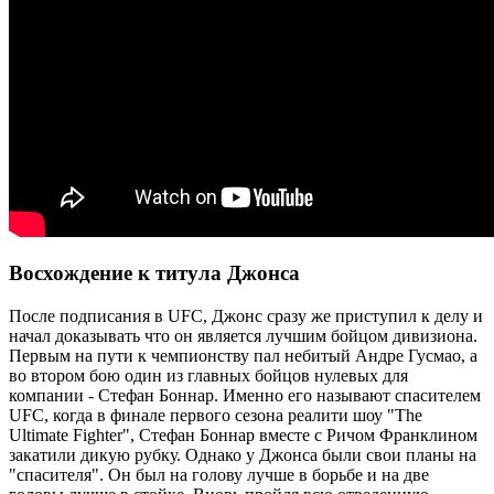
Восхождение к титула Джонса
После подписания в UFC, Джонс сразу же приступил к делу и
начал доказывать что он является лучшим бойцом дивизиона.
Первым на пути к чемпионству пал небитый Андре Гусмао, а
во втором бою один из главных бойцов нулевых для
компании - Стефан Боннар. Именно его называют спасителем
UFC, когда в финале первого сезона реалити шоу "The
Ultimate Fighter", Стефан Боннар вместе с Ричом Франклином
закатили дикую рубку. Однако у Джонса были свои планы на
"спасителя". Он был на голову лучше в борьбе и на две