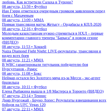
любовь. Как встретили Салаха в Турции?
08 августа, 13:59 • Футбол
Иан Гэрри отметился очередным громким заявлением перед
боем с Махачевым
08 августа, 13:09 • ММА
Прямая трансляция матча Жетысу - Ордабасы в КПЛ-2026
08 августа, 12:16 • Футбол
Молодым казахстанцам нужно стремиться в НХЛ – первые
комментарии главного тренера "Барыса" в новом сезоне
(ВИДЕО)
08 августа, 11:53 • Хоккей
Naiza Diamond Fight Night: LIVE-результаты, трансляция и
видео всех боев
08 августа, 11:21 • ММА
В WBC гарантировали титульник победителю боя
Нурсултанов - Рамос
08 августа, 11:08 • Бокс
Неймар остался без Золотого мяча из-за Месси - экс-агент
бразильца
08 августа, 10:11 • Футбол
Елена Рыбакина вышла в 1/8 Мастерса в Торонто (ВИДЕО)
07 августа, 23:14 • Теннис
Дияр Нургожай - Бруно Лопес: Результаты взвешивания всех
бойцов на UFC Vegas 120
07 августа, 22:11 • ММА