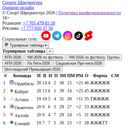
Спорте Шредингера
Qazsport онлайн
© Cпорт Шредингера 2026
|
Политика конфиденциальности
18+
Редакция:
+7 705 479 65 20
Реклама:
+7 777 010 37 56
Социальные сети:
Турнирные таблицы
▾
Турнирные таблицы
×
КПЛ-2026
ЧМ-2026 по футболу
ЧМ-2026 по футболу. Группы
АПЛ-2026
Ла Лига-2026
Саудовская Про-лига-2026
Шотландский Премьершип-2026
#
Команда
И
В
Н
П
ЗМ
ПМ
РМ
О
Форма
СМ
1
20
14
4
2
36
15
+21
46
ЖЖЖЖЖ
Ордабасы
2
20
13
6
1
39
14
+25
45
ЖЖЖЖЖ
Кайрат
3
19
10
5
4
31
20
+11
35
ТЖЖЖЖ
Астана
4
20
9
6
5
29
27
+2
33
ЖЖЖЖЖ
Окжетпес
5
20
9
4
7
29
24
+5
31
ЖЖЖЖЖ
Актобе
6
19
7
7
5
26
23
+3
28
ЖЖЖТТ
Елимай