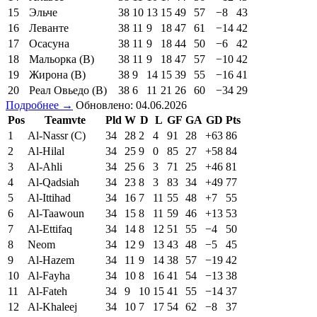
15
Эльче
38
10
13
15
49
57
−8
43
16
Леванте
38
11
9
18
47
61
−14
42
17
Осасуна
38
11
9
18
44
50
−6
42
18
Мальорка (В)
38
11
9
18
47
57
−10
42
19
Жирона (В)
38
9
14
15
39
55
−16
41
20
Реал Овьедо (В)
38
6
11
21
26
60
−34
29
Подробнее →
Обновлено: 04.06.2026
Pos
Teamvte
Pld
W
D
L
GF
GA
GD
Pts
1
Al-Nassr (C)
34
28
2
4
91
28
+63
86
2
Al-Hilal
34
25
9
0
85
27
+58
84
3
Al-Ahli
34
25
6
3
71
25
+46
81
4
Al-Qadsiah
34
23
8
3
83
34
+49
77
5
Al-Ittihad
34
16
7
11
55
48
+7
55
6
Al-Taawoun
34
15
8
11
59
46
+13
53
7
Al-Ettifaq
34
14
8
12
51
55
−4
50
8
Neom
34
12
9
13
43
48
−5
45
9
Al-Hazem
34
11
9
14
38
57
−19
42
10
Al-Fayha
34
10
8
16
41
54
−13
38
11
Al-Fateh
34
9
10
15
41
55
−14
37
12
Al-Khaleej
34
10
7
17
54
62
−8
37