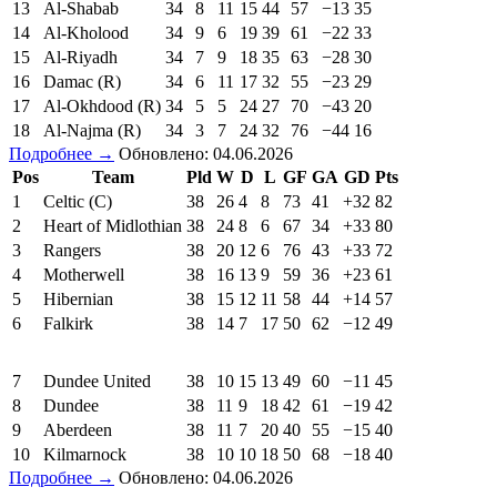
13
Al-Shabab
34
8
11
15
44
57
−13
35
14
Al-Kholood
34
9
6
19
39
61
−22
33
15
Al-Riyadh
34
7
9
18
35
63
−28
30
16
Damac (R)
34
6
11
17
32
55
−23
29
17
Al-Okhdood (R)
34
5
5
24
27
70
−43
20
18
Al-Najma (R)
34
3
7
24
32
76
−44
16
Подробнее →
Обновлено: 04.06.2026
Pos
Team
Pld
W
D
L
GF
GA
GD
Pts
1
Celtic (C)
38
26
4
8
73
41
+32
82
2
Heart of Midlothian
38
24
8
6
67
34
+33
80
3
Rangers
38
20
12
6
76
43
+33
72
4
Motherwell
38
16
13
9
59
36
+23
61
5
Hibernian
38
15
12
11
58
44
+14
57
6
Falkirk
38
14
7
17
50
62
−12
49
7
Dundee United
38
10
15
13
49
60
−11
45
8
Dundee
38
11
9
18
42
61
−19
42
9
Aberdeen
38
11
7
20
40
55
−15
40
10
Kilmarnock
38
10
10
18
50
68
−18
40
Подробнее →
Обновлено: 04.06.2026