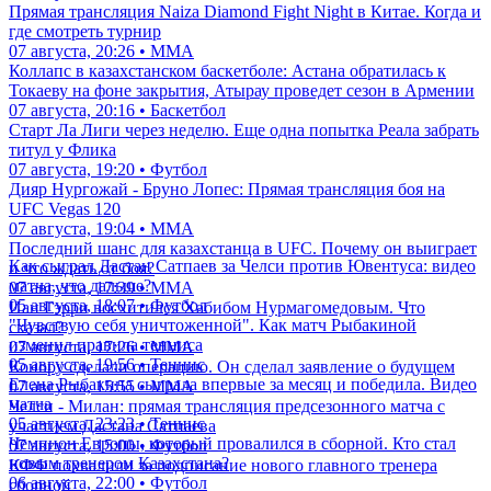
Прямая трансляция Naiza Diamond Fight Night в Китае. Когда и
где смотреть турнир
07 августа, 20:26 • ММА
Коллапс в казахстанском баскетболе: Астана обратилась к
Токаеву на фоне закрытия, Атырау проведет сезон в Армении
07 августа, 20:16 • Баскетбол
Старт Ла Лиги через неделю. Еще одна попытка Реала забрать
титул у Флика
07 августа, 19:20 • Футбол
Дияр Нургожай - Бруно Лопес: Прямая трансляция боя на
UFC Vegas 120
07 августа, 19:04 • ММА
Последний шанс для казахстанца в UFC. Почему он выиграет
Как сыграл Дастан Сатпаев за Челси против Ювентуса: видео
и что ждать от боя?
матча, что дальше?
07 августа, 17:39 • ММА
05 августа, 18:07 • Футбол
Иан Гэрри восхитился Хабибом Нурмагомедовым. Что
"Чувствую себя уничтоженной". Как матч Рыбакиной
сказал?
изменил правила тенниса
07 августа, 17:26 • ММА
05 августа, 19:56 • Теннис
Конору сделали операцию. Он сделал заявление о будущем
Елена Рыбакина сыграла впервые за месяц и победила. Видео
07 августа, 15:55 • ММА
матча
Челси - Милан: прямая трансляция предсезонного матча с
05 августа, 23:23 • Теннис
участием Дастана Сатпаева
Чемпион Европы, который провалился в сборной. Кто стал
07 августа, 15:00 • Футбол
новым тренером Казахстана?
КФФ похвалили за подписание нового главного тренера
06 августа, 22:00 • Футбол
сборной