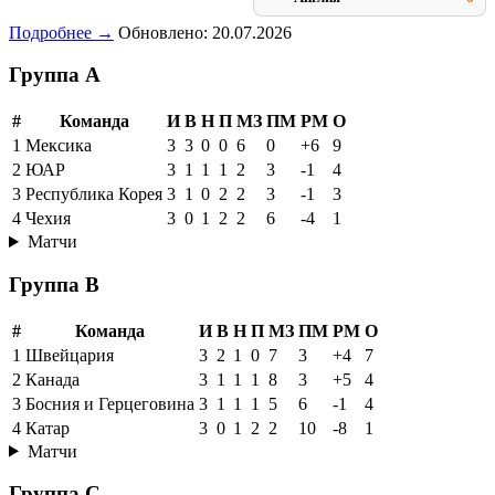
Подробнее →
Обновлено: 20.07.2026
Группа A
#
Команда
И
В
Н
П
МЗ
ПМ
РМ
О
1
Мексика
3
3
0
0
6
0
+6
9
2
ЮАР
3
1
1
1
2
3
-1
4
3
Республика Корея
3
1
0
2
2
3
-1
3
4
Чехия
3
0
1
2
2
6
-4
1
Матчи
Группа B
#
Команда
И
В
Н
П
МЗ
ПМ
РМ
О
1
Швейцария
3
2
1
0
7
3
+4
7
2
Канада
3
1
1
1
8
3
+5
4
3
Босния и Герцеговина
3
1
1
1
5
6
-1
4
4
Катар
3
0
1
2
2
10
-8
1
Матчи
Группа C