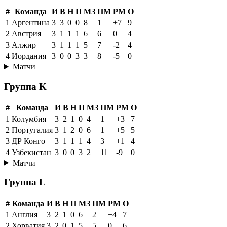
#
Команда
И
В
Н
П
МЗ
ПМ
РМ
О
1
Аргентина
3
3
0
0
8
1
+7
9
2
Австрия
3
1
1
1
6
6
0
4
3
Алжир
3
1
1
1
5
7
-2
4
4
Иордания
3
0
0
3
3
8
-5
0
Матчи
Группа K
#
Команда
И
В
Н
П
МЗ
ПМ
РМ
О
1
Колумбия
3
2
1
0
4
1
+3
7
2
Португалия
3
1
2
0
6
1
+5
5
3
ДР Конго
3
1
1
1
4
3
+1
4
4
Узбекистан
3
0
0
3
2
11
-9
0
Матчи
Группа L
#
Команда
И
В
Н
П
МЗ
ПМ
РМ
О
1
Англия
3
2
1
0
6
2
+4
7
2
Хорватия
3
2
0
1
5
5
0
6