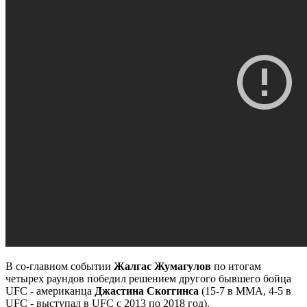
В со-главном событии
Жалгас Жумагулов
по итогам
четырех раундов победил решением другого бывшего бойца
UFC - американца
Джастина Скоггинса
(15-7 в ММА, 4-5 в
UFC - выступал в UFC с 2013 по 2018 год).