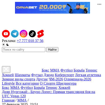
Реклама:
+7 777 010 37 56
Найти
Бокс
ММА
Футбол
Борьба
Теннис
Хоккей
Шахматы
Футзал
Дзюдо
Киберспорт
Легкая атлетика
Зимние виды спорта
Другие
ЧМ-2026
Олимпиада-2026
Lifestyle
Все категории
О Спорте Шредингера
Бокс
ММА
Футбол
Борьба
Теннис
Хоккей
Дияр Нургожай - Бруно Лопес: Прямая трансляция боя на
UFC Vegas 120
Главная
/
ММА
/
27 февраля 2025, 23:51