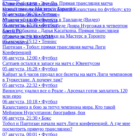
Елена Рыбакина - Энн Ли. Прямая трансляция матча
07 августа, 14:30 • Футбол
казахстанки на Мастерс в Торонто
Новый тренерский штаб сборной Казахстана по футболу: кто
07 августа, 06:30 • Теннис
будет помогать ван'т Схипу
Молния убила футболиста в Таиланде (Видео)
07 августа, 14:00 • Футбол
05 августа, 17:30 • Футбол
Эксперт назвал ключ к победе Дияра Нургожая в четвертом
Елена Рыбакина - Дарья Касаткина. Прямая трансляция
бою UFC
первого матча казахстанки на Мастерс в Торонто
07 августа, 13:30 • ММА
05 августа, 15:12 • Теннис
еще новости
Партизан - Тобол: прямая трансляция матча Лиги
Конференций
06 августа, 12:00 • Футбол
Сатпаев остался в запасе на матч с Ювентусом
05 августа, 16:28 • Футбол
Кайрат за 6 часов продал все билеты на матч Лиги чемпионов
в Туркестане. А почему там?
05 августа, 22:32 • Футбол
Винисиус удалил все о Реале - Арсенал готов заплатить 120
млн евро
06 августа, 10:18 • Футбол
Казахстанец в бою за титул чемпиона мира. Кто такой
Мейирим Нурсултанов: биография, бои
06 августа, 21:30 • Бокс
Тобол и Партизан начали матч Лиги конференций. А где мне
посмотреть прямую трансляцию?
07 августа, 00:01 • Футбол