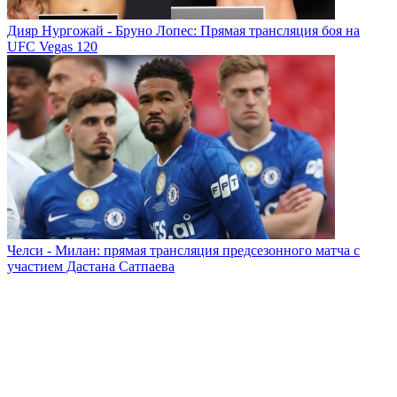
Дияр Нургожай - Бруно Лопес: Прямая трансляция боя на
UFC Vegas 120
Челси - Милан: прямая трансляция предсезонного матча с
участием Дастана Сатпаева