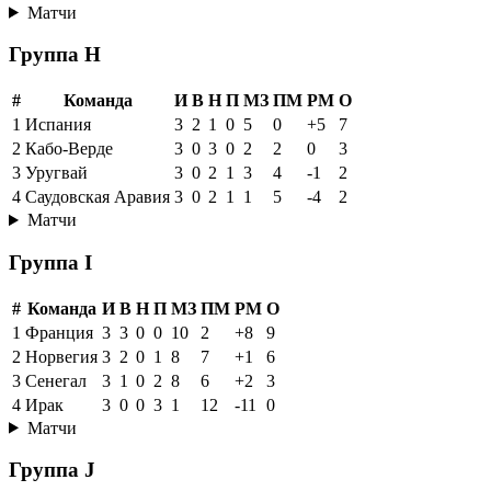
Матчи
Группа H
#
Команда
И
В
Н
П
МЗ
ПМ
РМ
О
1
Испания
3
2
1
0
5
0
+5
7
2
Кабо-Верде
3
0
3
0
2
2
0
3
3
Уругвай
3
0
2
1
3
4
-1
2
4
Саудовская Аравия
3
0
2
1
1
5
-4
2
Матчи
Группа I
#
Команда
И
В
Н
П
МЗ
ПМ
РМ
О
1
Франция
3
3
0
0
10
2
+8
9
2
Норвегия
3
2
0
1
8
7
+1
6
3
Сенегал
3
1
0
2
8
6
+2
3
4
Ирак
3
0
0
3
1
12
-11
0
Матчи
Группа J