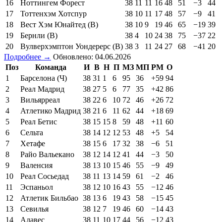
16
Ноттингем Форест
38
11
11
16
48
51
−3
44
17
Тоттенхэм Хотспур
38
10
11
17
48
57
−9
41
18
Вест Хэм Юнайтед (В)
38
10
9
19
46
65
−19
39
19
Бернли (В)
38
4
10
24
38
75
−37
22
20
Вулверхэмптон Уондерерс (В)
38
3
11
24
27
68
−41
20
Подробнее →
Обновлено: 04.06.2026
Поз
Команда
И
В
Н
П
МЗ
МП
РМ
О
1
Барселона (Ч)
38
31
1
6
95
36
+59
94
2
Реал Мадрид
38
27
5
6
77
35
+42
86
3
Вильярреал
38
22
6
10
72
46
+26
72
4
Атлетико Мадрид
38
21
6
11
62
44
+18
69
5
Реал Бетис
38
15
15
8
59
48
+11
60
6
Сельта
38
14
12
12
53
48
+5
54
7
Хетафе
38
15
6
17
32
38
−6
51
8
Райо Вальекано
38
12
14
12
41
44
−3
50
9
Валенсия
38
13
10
15
46
55
−9
49
10
Реал Сосьедад
38
11
13
14
59
61
−2
46
11
Эспаньол
38
12
10
16
43
55
−12
46
12
Атлетик Бильбао
38
13
6
19
43
58
−15
45
13
Севилья
38
12
7
19
46
60
−14
43
14
Алавес
38
11
10
17
44
56
−12
43