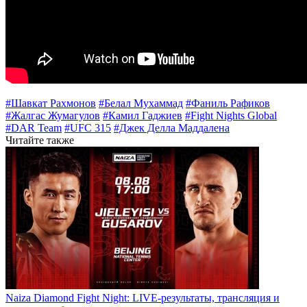
#Шавкат Рахмонов
#Белал Мухаммад
#Фаниль Рафиков
#Жалгас Жумагулов
#Камил Гаджиев
#Fight Nights Global
#DAR Team
#UFC 315
#Джек Делла Маддалена
Читайте также
Naiza Diamond Fight Night: LIVE-результаты, трансляция и