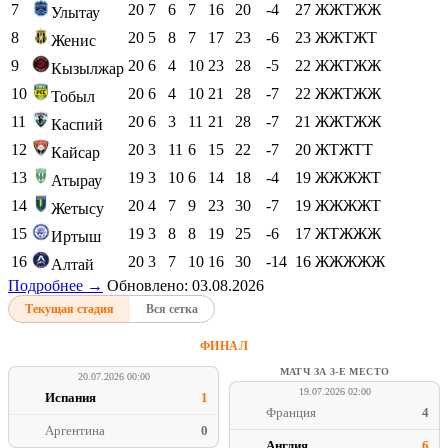
7
20
7
6
7
16
20
-4
27
ЖЖТЖЖ
Улытау
8
20
5
8
7
17
23
-6
23
ЖЖТЖТ
Женис
9
20
6
4
10
23
28
-5
22
ЖЖТЖЖ
Кызылжар
10
20
6
4
10
21
28
-7
22
ЖЖТЖЖ
Тобыл
11
20
6
3
11
21
28
-7
21
ЖЖТЖЖ
Каспий
12
20
3
11
6
15
22
-7
20
ЖТЖТТ
Кайсар
13
19
3
10
6
14
18
-4
19
ЖЖЖЖТ
Атырау
14
20
4
7
9
23
30
-7
19
ЖЖЖЖТ
Жетысу
15
19
3
8
8
19
25
-6
17
ЖТЖЖЖ
Иртыш
16
20
3
7
10
16
30
-14
16
ЖЖЖЖЖ
Алтай
Подробнее →
Обновлено: 03.08.2026
Текущая стадия
Вся сетка
ФИНАЛ
МАТЧ ЗА 3-Е МЕСТО
20.07.2026 00:00
19.07.2026 02:00
Испания
1
Франция
4
Аргентина
0
Англия
6