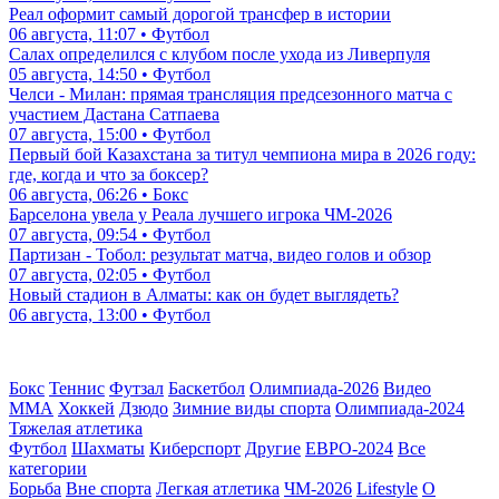
Реал оформит самый дорогой трансфер в истории
06 августа, 11:07 • Футбол
Салах определился с клубом после ухода из Ливерпуля
05 августа, 14:50 • Футбол
Челси - Милан: прямая трансляция предсезонного матча с
участием Дастана Сатпаева
07 августа, 15:00 • Футбол
Первый бой Казахстана за титул чемпиона мира в 2026 году:
где, когда и что за боксер?
06 августа, 06:26 • Бокс
Барселона увела у Реала лучшего игрока ЧМ-2026
07 августа, 09:54 • Футбол
Партизан - Тобол: результат матча, видео голов и обзор
07 августа, 02:05 • Футбол
Новый стадион в Алматы: как он будет выглядеть?
06 августа, 13:00 • Футбол
Бокс
Теннис
Футзал
Баскетбол
Олимпиада-2026
Видео
ММА
Хоккей
Дзюдо
Зимние виды спорта
Олимпиада-2024
Тяжелая атлетика
Футбол
Шахматы
Киберспорт
Другие
ЕВРО-2024
Все
категории
Борьба
Вне спорта
Легкая атлетика
ЧМ-2026
Lifestyle
О