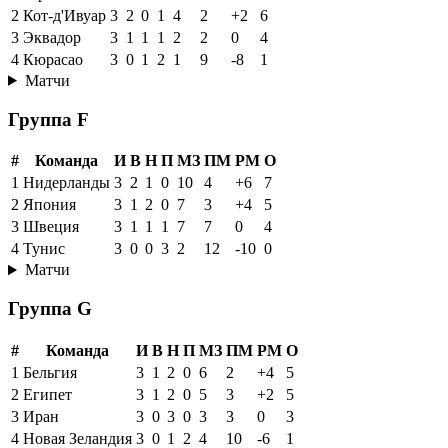
2
Кот-д'Ивуар
3
2
0
1
4
2
+2
6
3
Эквадор
3
1
1
1
2
2
0
4
4
Кюрасао
3
0
1
2
1
9
-8
1
Матчи
Группа F
#
Команда
И
В
Н
П
МЗ
ПМ
РМ
О
1
Нидерланды
3
2
1
0
10
4
+6
7
2
Япония
3
1
2
0
7
3
+4
5
3
Швеция
3
1
1
1
7
7
0
4
4
Тунис
3
0
0
3
2
12
-10
0
Матчи
Группа G
#
Команда
И
В
Н
П
МЗ
ПМ
РМ
О
1
Бельгия
3
1
2
0
6
2
+4
5
2
Египет
3
1
2
0
5
3
+2
5
3
Иран
3
0
3
0
3
3
0
3
4
Новая Зеландия
3
0
1
2
4
10
-6
1