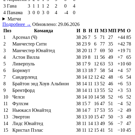
3
Гана
3
1
1
1
2
2
0
4
4
Панама
3
0
0
3
0
4
-4
0
Матчи
Подробнее →
Обновлено: 29.06.2026
Поз
Команда
И
В
Н
П
МЗ
МП
РМ
О
1
Арсенал (Ч)
38
26
7
5
71
27
+44
85
2
Манчестер Сити
38
23
9
6
77
35
+42
78
3
Манчестер Юнайтед
38
20
11
7
69
50
+19
71
4
Астон Вилла
38
19
8
11
56
49
+7
65
5
Ливерпуль
38
17
9
12
63
53
+10
60
6
Борнмут
38
13
18
7
58
54
+4
57
7
Сандерленд
38
14
12
12
42
48
−6
54
8
Брайтон энд Хоув Альбион
38
14
11
13
52
46
+6
53
9
Брентфорд
38
14
11
13
55
52
+3
53
10
Челси
38
14
10
14
58
52
+6
52
11
Фулхэм
38
15
7
16
47
51
−4
52
12
Ньюкасл Юнайтед
38
14
7
17
53
55
−2
49
13
Эвертон
38
13
10
15
47
50
−3
49
14
Лидс Юнайтед
38
11
14
13
49
56
−7
47
15
Кристал Пэлас
38
11
12
15
41
51
−10
45