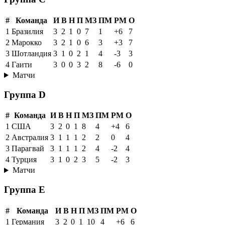
#
Команда
И
В
Н
П
МЗ
ПМ
РМ
О
1
Бразилия
3
2
1
0
7
1
+6
7
2
Марокко
3
2
1
0
6
3
+3
7
3
Шотландия
3
1
0
2
1
4
-3
3
4
Гаити
3
0
0
3
2
8
-6
0
Матчи
Группа D
#
Команда
И
В
Н
П
МЗ
ПМ
РМ
О
1
США
3
2
0
1
8
4
+4
6
2
Австралия
3
1
1
1
2
2
0
4
3
Парагвай
3
1
1
1
2
4
-2
4
4
Турция
3
1
0
2
3
5
-2
3
Матчи
Группа E
#
Команда
И
В
Н
П
МЗ
ПМ
РМ
О
1
Германия
3
2
0
1
10
4
+6
6