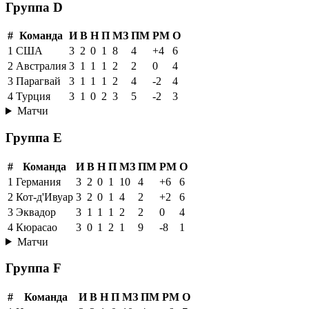
Группа D
#
Команда
И
В
Н
П
МЗ
ПМ
РМ
О
1
США
3
2
0
1
8
4
+4
6
2
Австралия
3
1
1
1
2
2
0
4
3
Парагвай
3
1
1
1
2
4
-2
4
4
Турция
3
1
0
2
3
5
-2
3
Матчи
Группа E
#
Команда
И
В
Н
П
МЗ
ПМ
РМ
О
1
Германия
3
2
0
1
10
4
+6
6
2
Кот-д'Ивуар
3
2
0
1
4
2
+2
6
3
Эквадор
3
1
1
1
2
2
0
4
4
Кюрасао
3
0
1
2
1
9
-8
1
Матчи
Группа F
#
Команда
И
В
Н
П
МЗ
ПМ
РМ
О