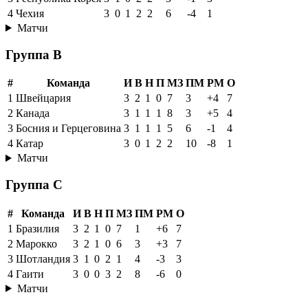
4
Чехия
3
0
1
2
2
6
-4
1
Матчи
Группа B
#
Команда
И
В
Н
П
МЗ
ПМ
РМ
О
1
Швейцария
3
2
1
0
7
3
+4
7
2
Канада
3
1
1
1
8
3
+5
4
3
Босния и Герцеговина
3
1
1
1
5
6
-1
4
4
Катар
3
0
1
2
2
10
-8
1
Матчи
Группа C
#
Команда
И
В
Н
П
МЗ
ПМ
РМ
О
1
Бразилия
3
2
1
0
7
1
+6
7
2
Марокко
3
2
1
0
6
3
+3
7
3
Шотландия
3
1
0
2
1
4
-3
3
4
Гаити
3
0
0
3
2
8
-6
0
Матчи