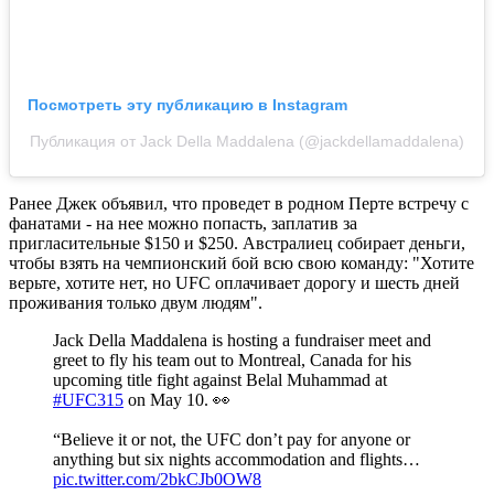
Посмотреть эту публикацию в Instagram
Публикация от Jack Della Maddalena (@jackdellamaddalena)
Ранее Джек объявил, что проведет в родном Перте встречу с
фанатами - на нее можно попасть, заплатив за
пригласительные $150 и $250. Австралиец собирает деньги,
чтобы взять на чемпионский бой всю свою команду: "Хотите
верьте, хотите нет, но UFC оплачивает дорогу и шесть дней
проживания только двум людям".
Jack Della Maddalena is hosting a fundraiser meet and
greet to fly his team out to Montreal, Canada for his
upcoming title fight against Belal Muhammad at
#UFC315
on May 10. 👀
“Believe it or not, the UFC don’t pay for anyone or
anything but six nights accommodation and flights…
pic.twitter.com/2bkCJb0OW8