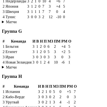
1
Нидерланды
3
2
1
0
10
4
+6
7
2
Япония
3
1
2
0
7
3
+4
5
3
Швеция
3
1
1
1
7
7
0
4
4
Тунис
3
0
0
3
2
12
-10
0
Матчи
Группа G
#
Команда
И
В
Н
П
МЗ
ПМ
РМ
О
1
Бельгия
3
1
2
0
6
2
+4
5
2
Египет
3
1
2
0
5
3
+2
5
3
Иран
3
0
3
0
3
3
0
3
4
Новая Зеландия
3
0
1
2
4
10
-6
1
Матчи
Группа H
#
Команда
И
В
Н
П
МЗ
ПМ
РМ
О
1
Испания
3
2
1
0
5
0
+5
7
2
Кабо-Верде
3
0
3
0
2
2
0
3
3
Уругвай
3
0
2
1
3
4
-1
2