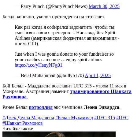
— Parry Punch (@ParryPunchNews)
March 30, 2025
Белал, конечно, уколол претендента на этот счет.
Как раз когда я собирался задонатить, чтобы ты
смог взять своих тренеров ... Наслаждайся Spirit
Airlines (американская бюджетная авиакомпания -
прим. СШ).
Just when I was gonna donate to your fundraiser so
your coaches can come …enjoy spirit airlines
https://t.co/yHsnyNFg01
— Belal Muhammad (@bullyb170)
April 1, 2025
Бой Белал - Маддалена возглавит UFC 315 - утром 11 мая в
Монреале. Австралиец заменит
травмированного Шавката
Рахмонова
.
Ранее Белал
потроллил
экс-чемпиона
Леона Эдвардса
.
#Джек Делла Маддалена
#Белал Мухаммад
#UFC 315
#UFC
#Шавкат Рахмонов
Читайте также