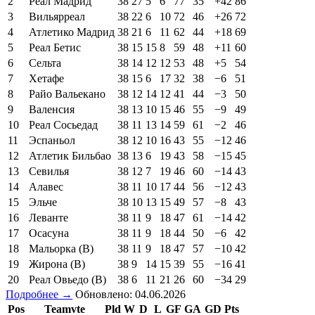
2
Реал Мадрид
38
27
5
6
77
35
+42
86
3
Вильярреал
38
22
6
10
72
46
+26
72
4
Атлетико Мадрид
38
21
6
11
62
44
+18
69
5
Реал Бетис
38
15
15
8
59
48
+11
60
6
Сельта
38
14
12
12
53
48
+5
54
7
Хетафе
38
15
6
17
32
38
−6
51
8
Райо Вальекано
38
12
14
12
41
44
−3
50
9
Валенсия
38
13
10
15
46
55
−9
49
10
Реал Сосьедад
38
11
13
14
59
61
−2
46
11
Эспаньол
38
12
10
16
43
55
−12
46
12
Атлетик Бильбао
38
13
6
19
43
58
−15
45
13
Севилья
38
12
7
19
46
60
−14
43
14
Алавес
38
11
10
17
44
56
−12
43
15
Эльче
38
10
13
15
49
57
−8
43
16
Леванте
38
11
9
18
47
61
−14
42
17
Осасуна
38
11
9
18
44
50
−6
42
18
Мальорка (В)
38
11
9
18
47
57
−10
42
19
Жирона (В)
38
9
14
15
39
55
−16
41
20
Реал Овьедо (В)
38
6
11
21
26
60
−34
29
Подробнее →
Обновлено: 04.06.2026
Pos
Teamvte
Pld
W
D
L
GF
GA
GD
Pts