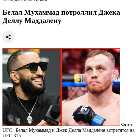
Белал Мухаммад потроллил Джека
Деллу Маддалену
Фото:
UFC | Белал Мухаммад и Джек Делла Маддалена встретятся на
UFC 315