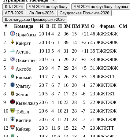
×
КПЛ-2026
ЧМ-2026 по футболу
ЧМ-2026 по футболу. Группы
АПЛ-2026
Ла Лига-2026
Саудовская Про-лига-2026
Шотландский Премьершип-2026
#
Команда
И
В
Н
П
ЗМ
ПМ
РМ
О
Форма
СМ
1
20
14
4
2
36
15
+21
46
ЖЖЖЖЖ
Ордабасы
2
20
13
6
1
39
14
+25
45
ЖЖЖЖЖ
Кайрат
3
19
10
5
4
31
20
+11
35
ТЖЖЖЖ
Астана
4
20
9
6
5
29
27
+2
33
ЖЖЖЖЖ
Окжетпес
5
20
9
4
7
29
24
+5
31
ЖЖЖЖЖ
Актобе
6
19
7
7
5
26
23
+3
28
ЖЖЖТТ
Елимай
7
20
7
6
7
16
20
-4
27
ЖЖТЖЖ
Улытау
8
20
5
8
7
17
23
-6
23
ЖЖТЖТ
Женис
9
20
6
4
10
23
28
-5
22
ЖЖТЖЖ
Кызылжар
10
20
6
4
10
21
28
-7
22
ЖЖТЖЖ
Тобыл
11
20
6
3
11
21
28
-7
21
ЖЖТЖЖ
Каспий
12
20
3
11
6
15
22
-7
20
ЖТЖТТ
Кайсар
13
19
3
10
6
14
18
-4
19
ЖЖЖЖТ