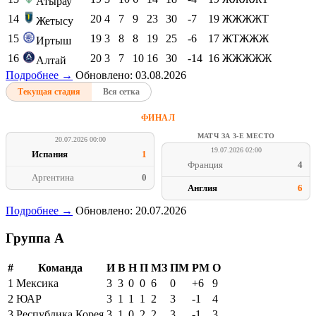
Атырау
14
20
4
7
9
23
30
-7
19
ЖЖЖЖТ
Жетысу
15
19
3
8
8
19
25
-6
17
ЖТЖЖЖ
Иртыш
16
20
3
7
10
16
30
-14
16
ЖЖЖЖЖ
Алтай
Подробнее →
Обновлено: 03.08.2026
Текущая стадия
Вся сетка
ФИНАЛ
МАТЧ ЗА 3-Е МЕСТО
20.07.2026 00:00
19.07.2026 02:00
Испания
1
Франция
4
Аргентина
0
Англия
6
Подробнее →
Обновлено: 20.07.2026
Группа A
#
Команда
И
В
Н
П
МЗ
ПМ
РМ
О
1
Мексика
3
3
0
0
6
0
+6
9
2
ЮАР
3
1
1
1
2
3
-1
4
3
Республика Корея
3
1
0
2
2
3
-1
3