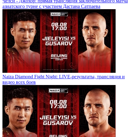
Челси - Джохор: прямая трансляция заключительного матча
азиатского турне с участием Дастана Сатпаева
Naiza Diamond Fight Night: LIVE-результаты, трансляция и
видео всех боев