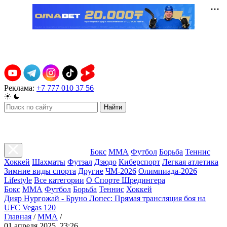
Реклама:
+7 777 010 37 56
Найти
Бокс
ММА
Футбол
Борьба
Теннис
Хоккей
Шахматы
Футзал
Дзюдо
Киберспорт
Легкая атлетика
Зимние виды спорта
Другие
ЧМ-2026
Олимпиада-2026
Lifestyle
Все категории
О Спорте Шредингера
Бокс
ММА
Футбол
Борьба
Теннис
Хоккей
Дияр Нургожай - Бруно Лопес: Прямая трансляция боя на
UFC Vegas 120
Главная
/
ММА
/
01 апреля 2025, 23:26