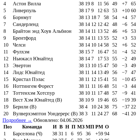
4
Астон Вилла
38
19
8
11
56
49
+7
65
5
Ливерпуль
38
17
9
12
63
53
+10
60
6
Борнмут
38
13
18
7
58
54
+4
57
7
Сандерленд
38
14
12
12
42
48
−6
54
8
Брайтон энд Хоув Альбион
38
14
11
13
52
46
+6
53
9
Брентфорд
38
14
11
13
55
52
+3
53
10
Челси
38
14
10
14
58
52
+6
52
11
Фулхэм
38
15
7
16
47
51
−4
52
12
Ньюкасл Юнайтед
38
14
7
17
53
55
−2
49
13
Эвертон
38
13
10
15
47
50
−3
49
14
Лидс Юнайтед
38
11
14
13
49
56
−7
47
15
Кристал Пэлас
38
11
12
15
41
51
−10
45
16
Ноттингем Форест
38
11
11
16
48
51
−3
44
17
Тоттенхэм Хотспур
38
10
11
17
48
57
−9
41
18
Вест Хэм Юнайтед (В)
38
10
9
19
46
65
−19
39
19
Бернли (В)
38
4
10
24
38
75
−37
22
20
Вулверхэмптон Уондерерс (В)
38
3
11
24
27
68
−41
20
Подробнее →
Обновлено: 04.06.2026
Поз
Команда
И
В
Н
П
МЗ
МП
РМ
О
1
Барселона (Ч)
38
31
1
6
95
36
+59
94