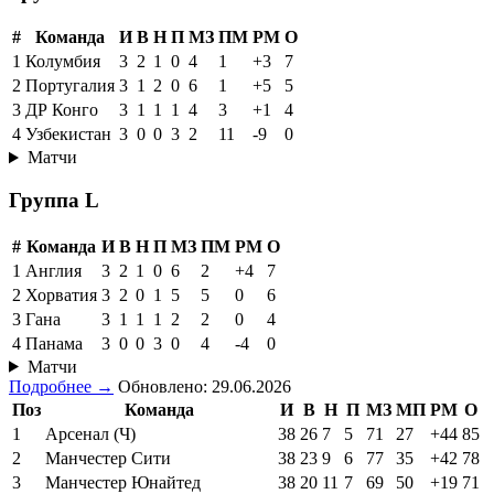
#
Команда
И
В
Н
П
МЗ
ПМ
РМ
О
1
Колумбия
3
2
1
0
4
1
+3
7
2
Португалия
3
1
2
0
6
1
+5
5
3
ДР Конго
3
1
1
1
4
3
+1
4
4
Узбекистан
3
0
0
3
2
11
-9
0
Матчи
Группа L
#
Команда
И
В
Н
П
МЗ
ПМ
РМ
О
1
Англия
3
2
1
0
6
2
+4
7
2
Хорватия
3
2
0
1
5
5
0
6
3
Гана
3
1
1
1
2
2
0
4
4
Панама
3
0
0
3
0
4
-4
0
Матчи
Подробнее →
Обновлено: 29.06.2026
Поз
Команда
И
В
Н
П
МЗ
МП
РМ
О
1
Арсенал (Ч)
38
26
7
5
71
27
+44
85
2
Манчестер Сити
38
23
9
6
77
35
+42
78
3
Манчестер Юнайтед
38
20
11
7
69
50
+19
71