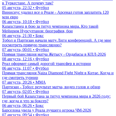
в Туркестане. А почему там?
05 августа, 22:32 • Футбол
Винисиус удалил все о Реале - Арсенал готов заплатить 120
млн евро
06 августа, 10:18 • Футбол
Казахстанец в бою за титул чемпиона мира. Кто такой
Мейирим Нурсултанов: биография, бои
06 августа, 21:30 • Бокс
Тобол и Партизан начали матч Лиги конференций. А где мне
посмотреть прямую трансляцию?
07 августа, 00:01 • Футбол
Прямая трансляция матча Жетысу - Ордабасы в КПЛ-2026
08 августа, 12:16 • Футбол
Реал оформит самый дорогой трансфер в истории
06 августа, 11:07 • Футбол
Прямая трансляция Naiza Diamond Fight Night в Китае. Когда и
где смотреть турнир
07 августа, 20:26 • ММА
Партизан - Тобол: результат матча, видео голов и обзор
07 августа, 02:05 • Футбол
Первый бой Казахстана за титул чемпиона мира в 2026 году:
где, когда и что за боксер?
06 августа, 06:26 • Бокс
Барселона увела у Реала лучшего игрока ЧМ-2026
07 августа, 09:54 • Футбол