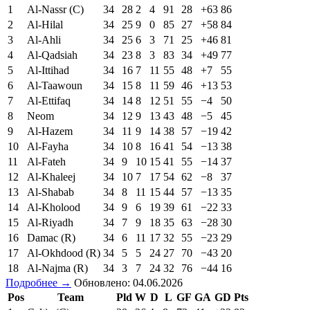
1
Al-Nassr (C)
34
28
2
4
91
28
+63
86
2
Al-Hilal
34
25
9
0
85
27
+58
84
3
Al-Ahli
34
25
6
3
71
25
+46
81
4
Al-Qadsiah
34
23
8
3
83
34
+49
77
5
Al-Ittihad
34
16
7
11
55
48
+7
55
6
Al-Taawoun
34
15
8
11
59
46
+13
53
7
Al-Ettifaq
34
14
8
12
51
55
−4
50
8
Neom
34
12
9
13
43
48
−5
45
9
Al-Hazem
34
11
9
14
38
57
−19
42
10
Al-Fayha
34
10
8
16
41
54
−13
38
11
Al-Fateh
34
9
10
15
41
55
−14
37
12
Al-Khaleej
34
10
7
17
54
62
−8
37
13
Al-Shabab
34
8
11
15
44
57
−13
35
14
Al-Kholood
34
9
6
19
39
61
−22
33
15
Al-Riyadh
34
7
9
18
35
63
−28
30
16
Damac (R)
34
6
11
17
32
55
−23
29
17
Al-Okhdood (R)
34
5
5
24
27
70
−43
20
18
Al-Najma (R)
34
3
7
24
32
76
−44
16
Подробнее →
Обновлено: 04.06.2026
Pos
Team
Pld
W
D
L
GF
GA
GD
Pts