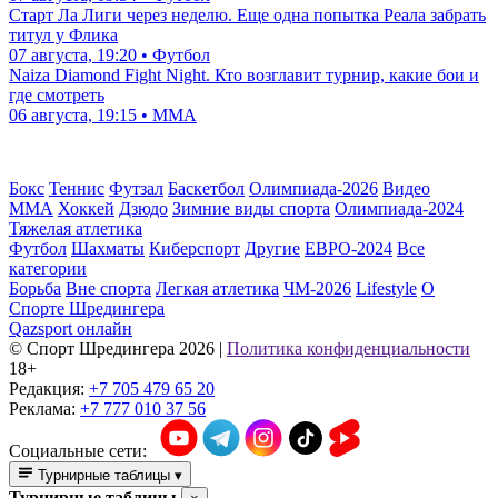
Старт Ла Лиги через неделю. Еще одна попытка Реала забрать
титул у Флика
07 августа, 19:20 • Футбол
Naiza Diamond Fight Night. Кто возглавит турнир, какие бои и
где смотреть
06 августа, 19:15 • ММА
Бокс
Теннис
Футзал
Баскетбол
Олимпиада-2026
Видео
ММА
Хоккей
Дзюдо
Зимние виды спорта
Олимпиада-2024
Тяжелая атлетика
Футбол
Шахматы
Киберспорт
Другие
ЕВРО-2024
Все
категории
Борьба
Вне спорта
Легкая атлетика
ЧМ-2026
Lifestyle
О
Спорте Шредингера
Qazsport онлайн
© Cпорт Шредингера 2026
|
Политика конфиденциальности
18+
Редакция:
+7 705 479 65 20
Реклама:
+7 777 010 37 56
Социальные сети:
Турнирные таблицы
▾
Турнирные таблицы