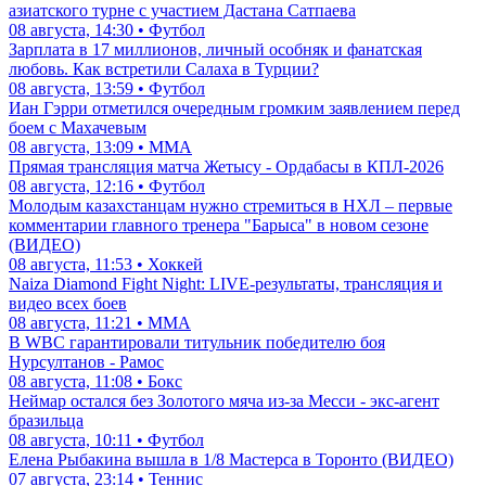
азиатского турне с участием Дастана Сатпаева
08 августа, 14:30 • Футбол
Зарплата в 17 миллионов, личный особняк и фанатская
любовь. Как встретили Салаха в Турции?
08 августа, 13:59 • Футбол
Иан Гэрри отметился очередным громким заявлением перед
боем с Махачевым
08 августа, 13:09 • ММА
Прямая трансляция матча Жетысу - Ордабасы в КПЛ-2026
08 августа, 12:16 • Футбол
Молодым казахстанцам нужно стремиться в НХЛ – первые
комментарии главного тренера "Барыса" в новом сезоне
(ВИДЕО)
08 августа, 11:53 • Хоккей
Naiza Diamond Fight Night: LIVE-результаты, трансляция и
видео всех боев
08 августа, 11:21 • ММА
В WBC гарантировали титульник победителю боя
Нурсултанов - Рамос
08 августа, 11:08 • Бокс
Неймар остался без Золотого мяча из-за Месси - экс-агент
бразильца
08 августа, 10:11 • Футбол
Елена Рыбакина вышла в 1/8 Мастерса в Торонто (ВИДЕО)
07 августа, 23:14 • Теннис