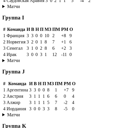
4
Саудовская Аравия
3
0
2
1
1
5
-4
2
Матчи
Группа I
#
Команда
И
В
Н
П
МЗ
ПМ
РМ
О
1
Франция
3
3
0
0
10
2
+8
9
2
Норвегия
3
2
0
1
8
7
+1
6
3
Сенегал
3
1
0
2
8
6
+2
3
4
Ирак
3
0
0
3
1
12
-11
0
Матчи
Группа J
#
Команда
И
В
Н
П
МЗ
ПМ
РМ
О
1
Аргентина
3
3
0
0
8
1
+7
9
2
Австрия
3
1
1
1
6
6
0
4
3
Алжир
3
1
1
1
5
7
-2
4
4
Иордания
3
0
0
3
3
8
-5
0
Матчи
Группа K