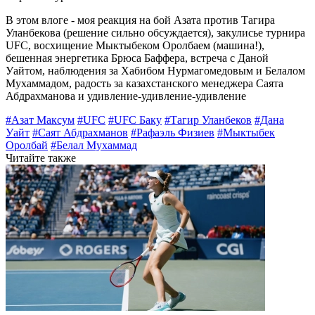
В этом влоге - моя реакция на бой Азата против Тагира
Уланбекова (решение сильно обсуждается), закулисье турнира
UFC, восхищение Мыктыбеком Оролбаем (машина!),
бешенная энергетика Брюса Баффера, встреча с Даной
Уайтом, наблюдения за Хабибом Нурмагомедовым и Белалом
Мухаммадом, радость за казахстанского менеджера Саята
Абдрахманова и удивление-удивление-удивление
#Азат Максум
#UFC
#UFC Баку
#Тагир Уланбеков
#Дана
Уайт
#Саят Абдрахманов
#Рафаэль Физиев
#Мыктыбек
Оролбай
#Белал Мухаммад
Читайте также