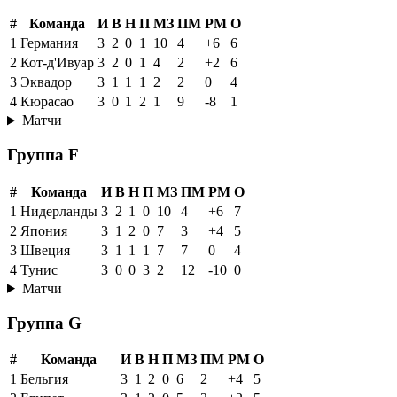
#
Команда
И
В
Н
П
МЗ
ПМ
РМ
О
1
Германия
3
2
0
1
10
4
+6
6
2
Кот-д'Ивуар
3
2
0
1
4
2
+2
6
3
Эквадор
3
1
1
1
2
2
0
4
4
Кюрасао
3
0
1
2
1
9
-8
1
Матчи
Группа F
#
Команда
И
В
Н
П
МЗ
ПМ
РМ
О
1
Нидерланды
3
2
1
0
10
4
+6
7
2
Япония
3
1
2
0
7
3
+4
5
3
Швеция
3
1
1
1
7
7
0
4
4
Тунис
3
0
0
3
2
12
-10
0
Матчи
Группа G
#
Команда
И
В
Н
П
МЗ
ПМ
РМ
О
1
Бельгия
3
1
2
0
6
2
+4
5