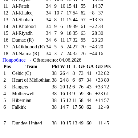
11
Al-Fateh
34
9
10
15
41
55
−14
37
12
Al-Khaleej
34
10
7
17
54
62
−8
37
13
Al-Shabab
34
8
11
15
44
57
−13
35
14
Al-Kholood
34
9
6
19
39
61
−22
33
15
Al-Riyadh
34
7
9
18
35
63
−28
30
16
Damac (R)
34
6
11
17
32
55
−23
29
17
Al-Okhdood (R)
34
5
5
24
27
70
−43
20
18
Al-Najma (R)
34
3
7
24
32
76
−44
16
Подробнее →
Обновлено: 04.06.2026
Pos
Team
Pld
W
D
L
GF
GA
GD
Pts
1
Celtic (C)
38
26
4
8
73
41
+32
82
2
Heart of Midlothian
38
24
8
6
67
34
+33
80
3
Rangers
38
20
12
6
76
43
+33
72
4
Motherwell
38
16
13
9
59
36
+23
61
5
Hibernian
38
15
12
11
58
44
+14
57
6
Falkirk
38
14
7
17
50
62
−12
49
7
Dundee United
38
10
15
13
49
60
−11
45
8
Dundee
38
11
9
18
42
61
−19
42
9
Aberdeen
38
11
7
20
40
55
−15
40