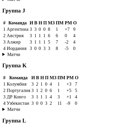
Группа J
#
Команда
И
В
Н
П
МЗ
ПМ
РМ
О
1
Аргентина
3
3
0
0
8
1
+7
9
2
Австрия
3
1
1
1
6
6
0
4
3
Алжир
3
1
1
1
5
7
-2
4
4
Иордания
3
0
0
3
3
8
-5
0
Матчи
Группа K
#
Команда
И
В
Н
П
МЗ
ПМ
РМ
О
1
Колумбия
3
2
1
0
4
1
+3
7
2
Португалия
3
1
2
0
6
1
+5
5
3
ДР Конго
3
1
1
1
4
3
+1
4
4
Узбекистан
3
0
0
3
2
11
-9
0
Матчи
Группа L