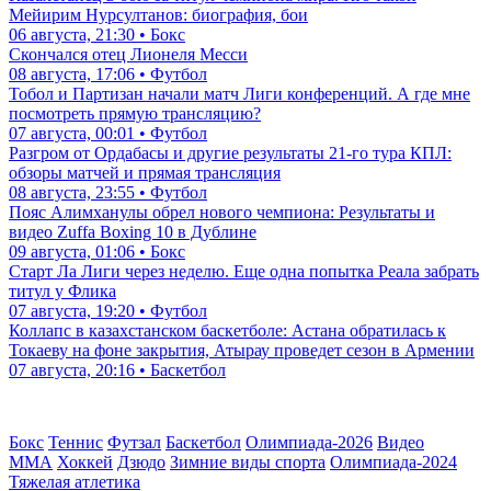
Мейирим Нурсултанов: биография, бои
06 августа, 21:30 • Бокс
Скончался отец Лионеля Месси
08 августа, 17:06 • Футбол
Тобол и Партизан начали матч Лиги конференций. А где мне
посмотреть прямую трансляцию?
07 августа, 00:01 • Футбол
Разгром от Ордабасы и другие результаты 21-го тура КПЛ:
обзоры матчей и прямая трансляция
08 августа, 23:55 • Футбол
Пояс Алимханулы обрел нового чемпиона: Результаты и
видео Zuffa Boxing 10 в Дублине
09 августа, 01:06 • Бокс
Старт Ла Лиги через неделю. Еще одна попытка Реала забрать
титул у Флика
07 августа, 19:20 • Футбол
Коллапс в казахстанском баскетболе: Астана обратилась к
Токаеву на фоне закрытия, Атырау проведет сезон в Армении
07 августа, 20:16 • Баскетбол
Бокс
Теннис
Футзал
Баскетбол
Олимпиада-2026
Видео
ММА
Хоккей
Дзюдо
Зимние виды спорта
Олимпиада-2024
Тяжелая атлетика