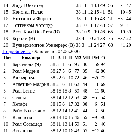
14
Лидс Юнайтед
38
11
14
13
49
56
−7
47
15
Кристал Пэлас
38
11
12
15
41
51
−10
45
16
Ноттингем Форест
38
11
11
16
48
51
−3
44
17
Тоттенхэм Хотспур
38
10
11
17
48
57
−9
41
18
Вест Хэм Юнайтед (В)
38
10
9
19
46
65
−19
39
19
Бернли (В)
38
4
10
24
38
75
−37
22
20
Вулверхэмптон Уондерерс (В)
38
3
11
24
27
68
−41
20
Подробнее →
Обновлено: 04.06.2026
Поз
Команда
И
В
Н
П
МЗ
МП
РМ
О
1
Барселона (Ч)
38
31
1
6
95
36
+59
94
2
Реал Мадрид
38
27
5
6
77
35
+42
86
3
Вильярреал
38
22
6
10
72
46
+26
72
4
Атлетико Мадрид
38
21
6
11
62
44
+18
69
5
Реал Бетис
38
15
15
8
59
48
+11
60
6
Сельта
38
14
12
12
53
48
+5
54
7
Хетафе
38
15
6
17
32
38
−6
51
8
Райо Вальекано
38
12
14
12
41
44
−3
50
9
Валенсия
38
13
10
15
46
55
−9
49
10
Реал Сосьедад
38
11
13
14
59
61
−2
46
11
Эспаньол
38
12
10
16
43
55
−12
46