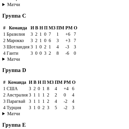
Матчи
Группа C
#
Команда
И
В
Н
П
МЗ
ПМ
РМ
О
1
Бразилия
3
2
1
0
7
1
+6
7
2
Марокко
3
2
1
0
6
3
+3
7
3
Шотландия
3
1
0
2
1
4
-3
3
4
Гаити
3
0
0
3
2
8
-6
0
Матчи
Группа D
#
Команда
И
В
Н
П
МЗ
ПМ
РМ
О
1
США
3
2
0
1
8
4
+4
6
2
Австралия
3
1
1
1
2
2
0
4
3
Парагвай
3
1
1
1
2
4
-2
4
4
Турция
3
1
0
2
3
5
-2
3
Матчи
Группа E