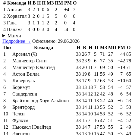
#
Команда
И
В
Н
П
МЗ
ПМ
РМ
О
1
Англия
3
2
1
0
6
2
+4
7
2
Хорватия
3
2
0
1
5
5
0
6
3
Гана
3
1
1
1
2
2
0
4
4
Панама
3
0
0
3
0
4
-4
0
Матчи
Подробнее →
Обновлено: 29.06.2026
Поз
Команда
И
В
Н
П
МЗ
МП
РМ
О
1
Арсенал (Ч)
38
26
7
5
71
27
+44
85
2
Манчестер Сити
38
23
9
6
77
35
+42
78
3
Манчестер Юнайтед
38
20
11
7
69
50
+19
71
4
Астон Вилла
38
19
8
11
56
49
+7
65
5
Ливерпуль
38
17
9
12
63
53
+10
60
6
Борнмут
38
13
18
7
58
54
+4
57
7
Сандерленд
38
14
12
12
42
48
−6
54
8
Брайтон энд Хоув Альбион
38
14
11
13
52
46
+6
53
9
Брентфорд
38
14
11
13
55
52
+3
53
10
Челси
38
14
10
14
58
52
+6
52
11
Фулхэм
38
15
7
16
47
51
−4
52
12
Ньюкасл Юнайтед
38
14
7
17
53
55
−2
49
13
Эвертон
38
13
10
15
47
50
−3
49