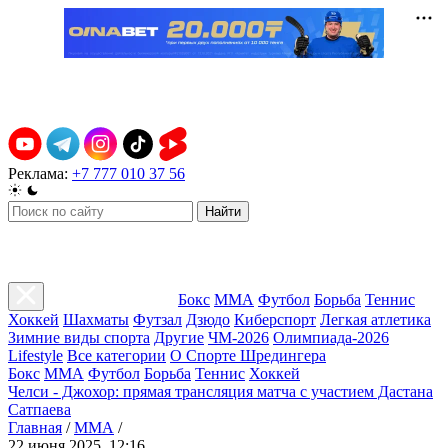
Реклама:
+7 777 010 37 56
Найти
Бокс
ММА
Футбол
Борьба
Теннис
Хоккей
Шахматы
Футзал
Дзюдо
Киберспорт
Легкая атлетика
Зимние виды спорта
Другие
ЧМ-2026
Олимпиада-2026
Lifestyle
Все категории
О Спорте Шредингера
Бокс
ММА
Футбол
Борьба
Теннис
Хоккей
Челси - Джохор: прямая трансляция матча с участием Дастана
Сатпаева
Главная
/
ММА
/
22 июня 2025, 12:16