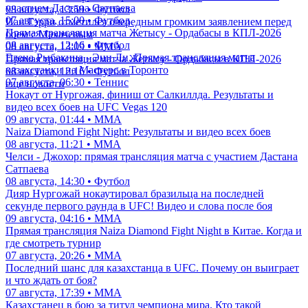
участием Дастана Сатпаева
08 августа, 13:59 • Футбол
07 августа, 15:00 • Футбол
Иан Гэрри отметился очередным громким заявлением перед
Прямая трансляция матча Жетысу - Ордабасы в КПЛ-2026
боем с Махачевым
08 августа, 12:16 • Футбол
08 августа, 13:09 • ММА
Елена Рыбакина - Энн Ли. Прямая трансляция матча
Прямая трансляция матча Жетысу - Ордабасы в КПЛ-2026
казахстанки на Мастерс в Торонто
08 августа, 12:16 • Футбол
07 августа, 06:30 • Теннис
еще новости
Нокаут от Нургожая, финиш от Салкиллда. Результаты и
видео всех боев на UFC Vegas 120
09 августа, 01:44 • ММА
Naiza Diamond Fight Night: Результаты и видео всех боев
08 августа, 11:21 • ММА
Челси - Джохор: прямая трансляция матча с участием Дастана
Сатпаева
08 августа, 14:30 • Футбол
Дияр Нургожай нокаутировал бразильца на последней
секунде первого раунда в UFC! Видео и слова после боя
09 августа, 04:16 • ММА
Прямая трансляция Naiza Diamond Fight Night в Китае. Когда и
где смотреть турнир
07 августа, 20:26 • ММА
Последний шанс для казахстанца в UFC. Почему он выиграет
и что ждать от боя?
07 августа, 17:39 • ММА
Казахстанец в бою за титул чемпиона мира. Кто такой