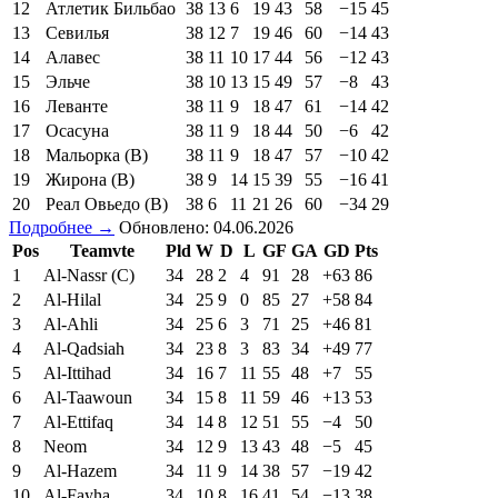
12
Атлетик Бильбао
38
13
6
19
43
58
−15
45
13
Севилья
38
12
7
19
46
60
−14
43
14
Алавес
38
11
10
17
44
56
−12
43
15
Эльче
38
10
13
15
49
57
−8
43
16
Леванте
38
11
9
18
47
61
−14
42
17
Осасуна
38
11
9
18
44
50
−6
42
18
Мальорка (В)
38
11
9
18
47
57
−10
42
19
Жирона (В)
38
9
14
15
39
55
−16
41
20
Реал Овьедо (В)
38
6
11
21
26
60
−34
29
Подробнее →
Обновлено: 04.06.2026
Pos
Teamvte
Pld
W
D
L
GF
GA
GD
Pts
1
Al-Nassr (C)
34
28
2
4
91
28
+63
86
2
Al-Hilal
34
25
9
0
85
27
+58
84
3
Al-Ahli
34
25
6
3
71
25
+46
81
4
Al-Qadsiah
34
23
8
3
83
34
+49
77
5
Al-Ittihad
34
16
7
11
55
48
+7
55
6
Al-Taawoun
34
15
8
11
59
46
+13
53
7
Al-Ettifaq
34
14
8
12
51
55
−4
50
8
Neom
34
12
9
13
43
48
−5
45
9
Al-Hazem
34
11
9
14
38
57
−19
42
10
Al-Fayha
34
10
8
16
41
54
−13
38