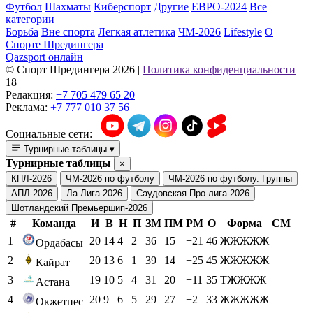
Футбол
Шахматы
Киберспорт
Другие
ЕВРО-2024
Все
категории
Борьба
Вне спорта
Легкая атлетика
ЧМ-2026
Lifestyle
О
Спорте Шредингера
Qazsport онлайн
© Cпорт Шредингера 2026
|
Политика конфиденциальности
18+
Редакция:
+7 705 479 65 20
Реклама:
+7 777 010 37 56
Социальные сети:
Турнирные таблицы
▾
Турнирные таблицы
×
КПЛ-2026
ЧМ-2026 по футболу
ЧМ-2026 по футболу. Группы
АПЛ-2026
Ла Лига-2026
Саудовская Про-лига-2026
Шотландский Премьершип-2026
#
Команда
И
В
Н
П
ЗМ
ПМ
РМ
О
Форма
СМ
1
20
14
4
2
36
15
+21
46
ЖЖЖЖЖ
Ордабасы
2
20
13
6
1
39
14
+25
45
ЖЖЖЖЖ
Кайрат
3
19
10
5
4
31
20
+11
35
ТЖЖЖЖ
Астана
4
20
9
6
5
29
27
+2
33
ЖЖЖЖЖ
Окжетпес