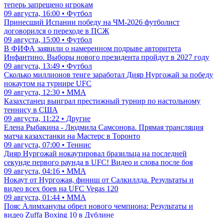
теперь запрещено игрокам
09 августа, 16:00 • Футбол
Принесший Испании победу на ЧМ-2026 футболист
договорился о переходе в ПСЖ
09 августа, 15:00 • Футбол
В ФИФА заявили о намеренном подрыве авторитета
Инфантино. Выборы нового президента пройдут в 2027 году
09 августа, 13:49 • Футбол
Сколько миллионов тенге заработал Дияр Нургожай за победу
нокаутом на турнире UFC
09 августа, 12:30 • ММА
Казахстанец выиграл престижный турнир по настольному
теннису в США
09 августа, 11:22 • Другие
Елена Рыбакина - Людмила Самсонова. Прямая трансляция
матча казахстанки на Мастерс в Торонто
09 августа, 07:00 • Теннис
Дияр Нургожай нокаутировал бразильца на последней
секунде первого раунда в UFC! Видео и слова после боя
09 августа, 04:16 • ММА
Нокаут от Нургожая, финиш от Салкиллда. Результаты и
видео всех боев на UFC Vegas 120
09 августа, 01:44 • ММА
Пояс Алимханулы обрел нового чемпиона: Результаты и
видео Zuffa Boxing 10 в Дублине