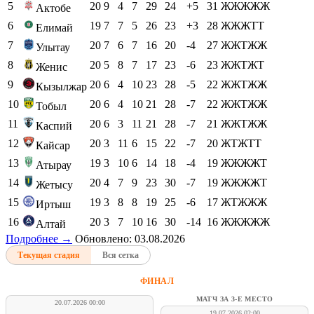
5
20
9
4
7
29
24
+5
31
ЖЖЖЖЖ
Актобе
6
19
7
7
5
26
23
+3
28
ЖЖЖТТ
Елимай
7
20
7
6
7
16
20
-4
27
ЖЖТЖЖ
Улытау
8
20
5
8
7
17
23
-6
23
ЖЖТЖТ
Женис
9
20
6
4
10
23
28
-5
22
ЖЖТЖЖ
Кызылжар
10
20
6
4
10
21
28
-7
22
ЖЖТЖЖ
Тобыл
11
20
6
3
11
21
28
-7
21
ЖЖТЖЖ
Каспий
12
20
3
11
6
15
22
-7
20
ЖТЖТТ
Кайсар
13
19
3
10
6
14
18
-4
19
ЖЖЖЖТ
Атырау
14
20
4
7
9
23
30
-7
19
ЖЖЖЖТ
Жетысу
15
19
3
8
8
19
25
-6
17
ЖТЖЖЖ
Иртыш
16
20
3
7
10
16
30
-14
16
ЖЖЖЖЖ
Алтай
Подробнее →
Обновлено: 03.08.2026
Текущая стадия
Вся сетка
ФИНАЛ
МАТЧ ЗА 3-Е МЕСТО
20.07.2026 00:00
19.07.2026 02:00