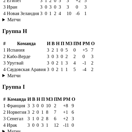
2
Египет
3
1
2
0
5
3
+2
5
3
Иран
3
0
3
0
3
3
0
3
4
Новая Зеландия
3
0
1
2
4
10
-6
1
Матчи
Группа H
#
Команда
И
В
Н
П
МЗ
ПМ
РМ
О
1
Испания
3
2
1
0
5
0
+5
7
2
Кабо-Верде
3
0
3
0
2
2
0
3
3
Уругвай
3
0
2
1
3
4
-1
2
4
Саудовская Аравия
3
0
2
1
1
5
-4
2
Матчи
Группа I
#
Команда
И
В
Н
П
МЗ
ПМ
РМ
О
1
Франция
3
3
0
0
10
2
+8
9
2
Норвегия
3
2
0
1
8
7
+1
6
3
Сенегал
3
1
0
2
8
6
+2
3
4
Ирак
3
0
0
3
1
12
-11
0
Матчи