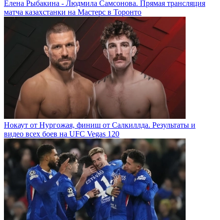
Елена Рыбакина - Людмила Самсонова. Прямая трансляция
матча казахстанки на Мастерс в Торонто
Нокаут от Нургожая, финиш от Салкиллда. Результаты и
видео всех боев на UFC Vegas 120