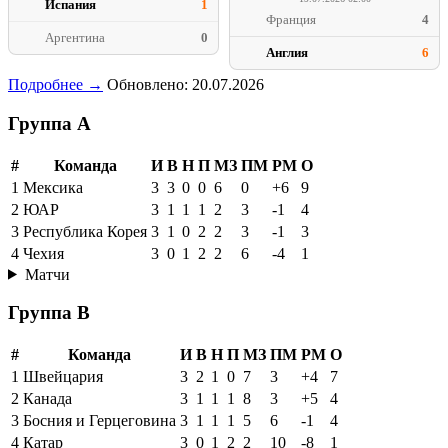
Испания
1
Франция
4
Аргентина
0
Англия
6
Подробнее →
Обновлено: 20.07.2026
Группа A
#
Команда
И
В
Н
П
МЗ
ПМ
РМ
О
1
Мексика
3
3
0
0
6
0
+6
9
2
ЮАР
3
1
1
1
2
3
-1
4
3
Республика Корея
3
1
0
2
2
3
-1
3
4
Чехия
3
0
1
2
2
6
-4
1
Матчи
Группа B
#
Команда
И
В
Н
П
МЗ
ПМ
РМ
О
1
Швейцария
3
2
1
0
7
3
+4
7
2
Канада
3
1
1
1
8
3
+5
4
3
Босния и Герцеговина
3
1
1
1
5
6
-1
4
4
Катар
3
0
1
2
2
10
-8
1