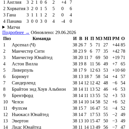
1
Англия
3
2
1
0
6
2
+4
7
2
Хорватия
3
2
0
1
5
5
0
6
3
Гана
3
1
1
1
2
2
0
4
4
Панама
3
0
0
3
0
4
-4
0
Матчи
Подробнее →
Обновлено: 29.06.2026
Поз
Команда
И
В
Н
П
МЗ
МП
РМ
О
1
Арсенал (Ч)
38
26
7
5
71
27
+44
85
2
Манчестер Сити
38
23
9
6
77
35
+42
78
3
Манчестер Юнайтед
38
20
11
7
69
50
+19
71
4
Астон Вилла
38
19
8
11
56
49
+7
65
5
Ливерпуль
38
17
9
12
63
53
+10
60
6
Борнмут
38
13
18
7
58
54
+4
57
7
Сандерленд
38
14
12
12
42
48
−6
54
8
Брайтон энд Хоув Альбион
38
14
11
13
52
46
+6
53
9
Брентфорд
38
14
11
13
55
52
+3
53
10
Челси
38
14
10
14
58
52
+6
52
11
Фулхэм
38
15
7
16
47
51
−4
52
12
Ньюкасл Юнайтед
38
14
7
17
53
55
−2
49
13
Эвертон
38
13
10
15
47
50
−3
49
14
Лидс Юнайтед
38
11
14
13
49
56
−7
47