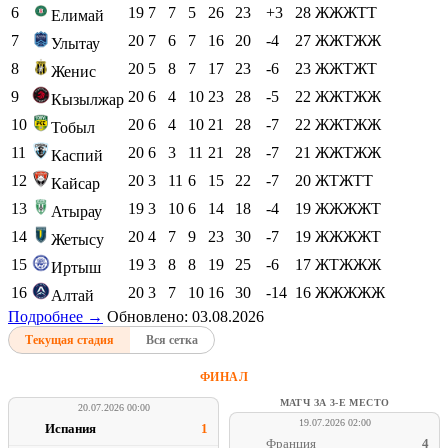
6
19
7
7
5
26
23
+3
28
ЖЖЖТТ
Елимай
7
20
7
6
7
16
20
-4
27
ЖЖТЖЖ
Улытау
8
20
5
8
7
17
23
-6
23
ЖЖТЖТ
Женис
9
20
6
4
10
23
28
-5
22
ЖЖТЖЖ
Кызылжар
10
20
6
4
10
21
28
-7
22
ЖЖТЖЖ
Тобыл
11
20
6
3
11
21
28
-7
21
ЖЖТЖЖ
Каспий
12
20
3
11
6
15
22
-7
20
ЖТЖТТ
Кайсар
13
19
3
10
6
14
18
-4
19
ЖЖЖЖТ
Атырау
14
20
4
7
9
23
30
-7
19
ЖЖЖЖТ
Жетысу
15
19
3
8
8
19
25
-6
17
ЖТЖЖЖ
Иртыш
16
20
3
7
10
16
30
-14
16
ЖЖЖЖЖ
Алтай
Подробнее →
Обновлено: 03.08.2026
Текущая стадия
Вся сетка
ФИНАЛ
МАТЧ ЗА 3-Е МЕСТО
20.07.2026 00:00
19.07.2026 02:00
Испания
1
Франция
4