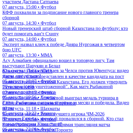
участием Дастана Сатпаева
07 августа, 15:00 • Футбол
КФФ похвалили за подписание нового главного тренера
сборной
07 августа, 14:30 • Футбол
Новый тренерский штаб сборной Казахстана по футболу: кто
будет помогать ван'т Схипу
07 августа, 14:00 • Футбол
Эксперт назвал ключ к победе Дияра Нургожая в четвертом
бою UFC
07 августа, 13:30 • ММА
Асу Алмабаев официально вошел в топовую лигу. Там
выступают Царукян и Белал
Как сыграл Дастан Сатпаев за Челси против Ювентуса: видео
07 августа, 13:04 • ММА
матча, что дальше?
Джон ван'т Схип представлен в качестве кандидата на пост
05 августа, 18:07 • Футбол
главного тренера сборной Казахстана. Его должен утвердить
"Чувствую себя уничтоженной". Как матч Рыбакиной
Исполком КФФ
изменил правила тенниса
07 августа, 12:17 • Футбол
05 августа, 19:56 • Теннис
Парень Бибисары Асаубаевой выиграл медаль турнира в
Елена Рыбакина сыграла впервые за месяц и победила. Видео
США и возглавил мировой рейтинг
матча
07 августа, 11:18 • Шахматы
05 августа, 23:23 • Теннис
Барселона увела у Реала лучшего игрока ЧМ-2026
Чемпион Европы, который провалился в сборной. Кто стал
07 августа, 09:54 • Футбол
новым тренером Казахстана?
Елена Рыбакина - Энн Ли. Прямая трансляция матча
06 августа, 22:00 • Футбол
казахстанки на Мастерс в Торонто