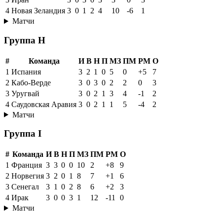
4
Новая Зеландия
3
0
1
2
4
10
-6
1
Матчи
Группа H
#
Команда
И
В
Н
П
МЗ
ПМ
РМ
О
1
Испания
3
2
1
0
5
0
+5
7
2
Кабо-Верде
3
0
3
0
2
2
0
3
3
Уругвай
3
0
2
1
3
4
-1
2
4
Саудовская Аравия
3
0
2
1
1
5
-4
2
Матчи
Группа I
#
Команда
И
В
Н
П
МЗ
ПМ
РМ
О
1
Франция
3
3
0
0
10
2
+8
9
2
Норвегия
3
2
0
1
8
7
+1
6
3
Сенегал
3
1
0
2
8
6
+2
3
4
Ирак
3
0
0
3
1
12
-11
0
Матчи