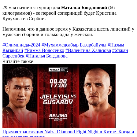
29 мая начнется турнир для
Натальи Богдановой
(66
килограммов) - ее первой соперницей будет Кристина
Кулухова из Сербии.
Напомним, что в данное время у Казахстана шесть лицензий у
мужской сборной и только одна у женской.
#Олимпиада-2024
#Мухаммедсабыр Базарбайулы
#Назым
Кызайбай
#Римма Волосенко
#Валентина Хальзова
#Улжан
Сарсенбек
#Наталья Богданова
Читайте также
Прямая трансляция Naiza Diamond Fight Night в Китае. Когда и