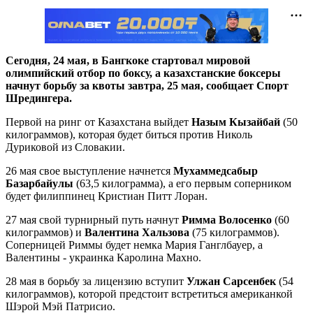
Сегодня, 24 мая, в Бангкоке стартовал мировой
олимпийский отбор по боксу, а казахстанские боксеры
начнут борьбу за квоты завтра, 25 мая, сообщает Спорт
Шредингера.
Первой на ринг от Казахстана выйдет
Назым Кызайбай
(50
килограммов), которая будет биться против Николь
Дуриковой из Словакии.
26 мая свое выступление начнется
Мухаммедсабыр
Базарбайулы
(63,5 килограмма), а его первым соперником
будет филиппинец Кристиан Питт Лоран.
27 мая свой турнирный путь начнут
Римма Волосенко
(60
килограммов) и
Валентина Хальзова
(75 килограммов).
Соперницей Риммы будет немка Мария Ганглбауер, а
Валентины - украинка Каролина Махно.
28 мая в борьбу за лицензию вступит
Улжан Сарсенбек
(54
килограммов), которой предстоит встретиться американкой
Шэрой Мэй Патрисио.