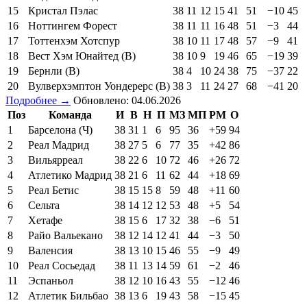
15
Кристал Пэлас
38
11
12
15
41
51
−10
45
16
Ноттингем Форест
38
11
11
16
48
51
−3
44
17
Тоттенхэм Хотспур
38
10
11
17
48
57
−9
41
18
Вест Хэм Юнайтед (В)
38
10
9
19
46
65
−19
39
19
Бернли (В)
38
4
10
24
38
75
−37
22
20
Вулверхэмптон Уондерерс (В)
38
3
11
24
27
68
−41
20
Подробнее →
Обновлено: 04.06.2026
Поз
Команда
И
В
Н
П
МЗ
МП
РМ
О
1
Барселона (Ч)
38
31
1
6
95
36
+59
94
2
Реал Мадрид
38
27
5
6
77
35
+42
86
3
Вильярреал
38
22
6
10
72
46
+26
72
4
Атлетико Мадрид
38
21
6
11
62
44
+18
69
5
Реал Бетис
38
15
15
8
59
48
+11
60
6
Сельта
38
14
12
12
53
48
+5
54
7
Хетафе
38
15
6
17
32
38
−6
51
8
Райо Вальекано
38
12
14
12
41
44
−3
50
9
Валенсия
38
13
10
15
46
55
−9
49
10
Реал Сосьедад
38
11
13
14
59
61
−2
46
11
Эспаньол
38
12
10
16
43
55
−12
46
12
Атлетик Бильбао
38
13
6
19
43
58
−15
45