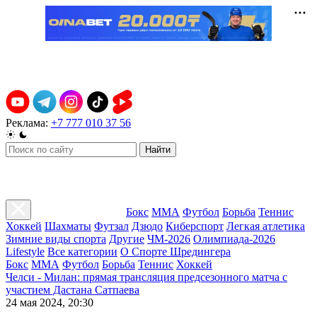
Реклама:
+7 777 010 37 56
Найти
Бокс
ММА
Футбол
Борьба
Теннис
Хоккей
Шахматы
Футзал
Дзюдо
Киберспорт
Легкая атлетика
Зимние виды спорта
Другие
ЧМ-2026
Олимпиада-2026
Lifestyle
Все категории
О Спорте Шредингера
Бокс
ММА
Футбол
Борьба
Теннис
Хоккей
Челси - Милан: прямая трансляция предсезонного матча с
участием Дастана Сатпаева
24 мая 2024, 20:30