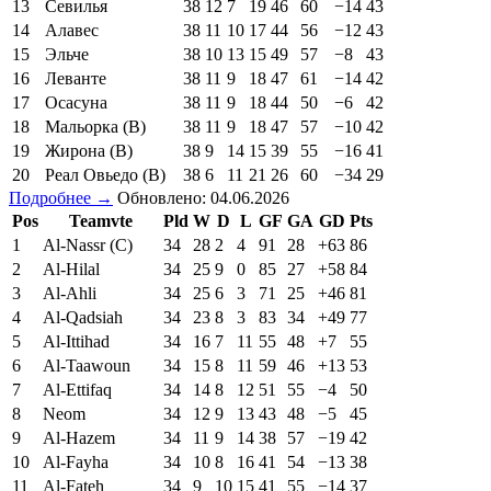
13
Севилья
38
12
7
19
46
60
−14
43
14
Алавес
38
11
10
17
44
56
−12
43
15
Эльче
38
10
13
15
49
57
−8
43
16
Леванте
38
11
9
18
47
61
−14
42
17
Осасуна
38
11
9
18
44
50
−6
42
18
Мальорка (В)
38
11
9
18
47
57
−10
42
19
Жирона (В)
38
9
14
15
39
55
−16
41
20
Реал Овьедо (В)
38
6
11
21
26
60
−34
29
Подробнее →
Обновлено: 04.06.2026
Pos
Teamvte
Pld
W
D
L
GF
GA
GD
Pts
1
Al-Nassr (C)
34
28
2
4
91
28
+63
86
2
Al-Hilal
34
25
9
0
85
27
+58
84
3
Al-Ahli
34
25
6
3
71
25
+46
81
4
Al-Qadsiah
34
23
8
3
83
34
+49
77
5
Al-Ittihad
34
16
7
11
55
48
+7
55
6
Al-Taawoun
34
15
8
11
59
46
+13
53
7
Al-Ettifaq
34
14
8
12
51
55
−4
50
8
Neom
34
12
9
13
43
48
−5
45
9
Al-Hazem
34
11
9
14
38
57
−19
42
10
Al-Fayha
34
10
8
16
41
54
−13
38
11
Al-Fateh
34
9
10
15
41
55
−14
37