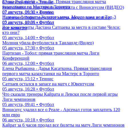
Елена Рыбакина - Энн Ли. Прямая трансляция матча
07 августа, 06:30 • Теннис
казахстанки на Мастерс в Торонто
Реал объявил о продлении контракта с Винисиусом (ВИДЕО)
07 августа, 06:30 • Теннис
07 августа, 05:30 • Футбол
Названы фавориты Золотого мяча. Месси даже не в Топ-3
Партизан - Тобол: результат матча, видео голов и обзор
05 августа, 10:36 • Футбол
07 августа, 02:05 • Футбол
Все конкуренты Дастана Сатпаева за место в составе Челси:
еще новости
кто они?
05 августа, 14:00 • Футбол
Молния убила футболиста в Таиланде (Видео)
05 августа, 17:30 • Футбол
Партизан - Тобол: прямая трансляция матча Лиги
Конференций
06 августа, 12:00 • Футбол
Елена Рыбакина - Дарья Касаткина. Прямая трансляция
первого матча казахстанки на Мастерс в Торонто
05 августа, 15:12 • Теннис
Сатпаев остался в запасе на матч с Ювентусом
05 августа, 16:28 • Футбол
Что сказали тренеры Кайрата и Левски после первой игры
Лиги чемпионов
05 августа, 09:41 • Футбол
Винисиус удалил все о Реале - Арсенал готов заплатить 120
млн евро
06 августа, 10:18 • Футбол
Кайрат за 6 часов продал все билеты на матч Лиги чемпионов