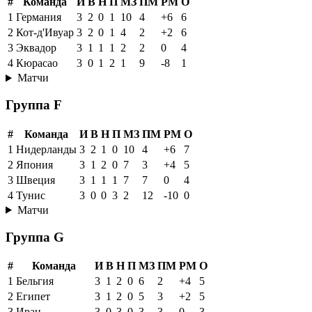
#
Команда
И
В
Н
П
МЗ
ПМ
РМ
О
1
Германия
3
2
0
1
10
4
+6
6
2
Кот-д'Ивуар
3
2
0
1
4
2
+2
6
3
Эквадор
3
1
1
1
2
2
0
4
4
Кюрасао
3
0
1
2
1
9
-8
1
Матчи
Группа F
#
Команда
И
В
Н
П
МЗ
ПМ
РМ
О
1
Нидерланды
3
2
1
0
10
4
+6
7
2
Япония
3
1
2
0
7
3
+4
5
3
Швеция
3
1
1
1
7
7
0
4
4
Тунис
3
0
0
3
2
12
-10
0
Матчи
Группа G
#
Команда
И
В
Н
П
МЗ
ПМ
РМ
О
1
Бельгия
3
1
2
0
6
2
+4
5
2
Египет
3
1
2
0
5
3
+2
5
3
Иран
3
0
3
0
3
3
0
3