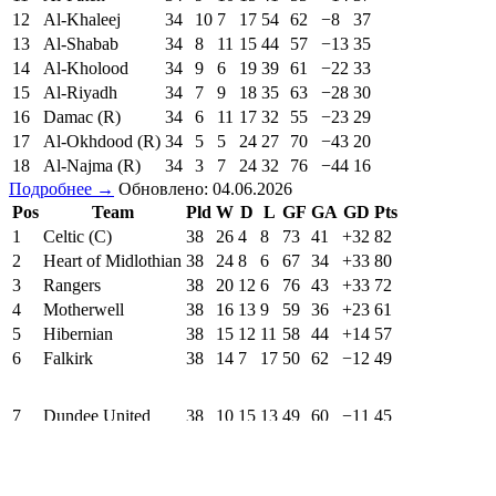
12
Al-Khaleej
34
10
7
17
54
62
−8
37
13
Al-Shabab
34
8
11
15
44
57
−13
35
14
Al-Kholood
34
9
6
19
39
61
−22
33
15
Al-Riyadh
34
7
9
18
35
63
−28
30
16
Damac (R)
34
6
11
17
32
55
−23
29
17
Al-Okhdood (R)
34
5
5
24
27
70
−43
20
18
Al-Najma (R)
34
3
7
24
32
76
−44
16
Подробнее →
Обновлено: 04.06.2026
Pos
Team
Pld
W
D
L
GF
GA
GD
Pts
1
Celtic (C)
38
26
4
8
73
41
+32
82
2
Heart of Midlothian
38
24
8
6
67
34
+33
80
3
Rangers
38
20
12
6
76
43
+33
72
4
Motherwell
38
16
13
9
59
36
+23
61
5
Hibernian
38
15
12
11
58
44
+14
57
6
Falkirk
38
14
7
17
50
62
−12
49
7
Dundee United
38
10
15
13
49
60
−11
45
8
Dundee
38
11
9
18
42
61
−19
42
9
Aberdeen
38
11
7
20
40
55
−15
40
10
Kilmarnock
38
10
10
18
50
68
−18
40