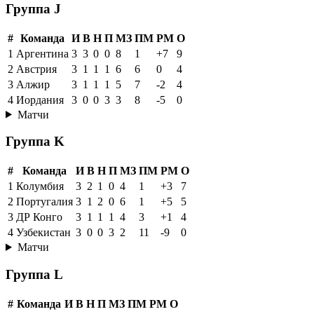
Группа J
#
Команда
И
В
Н
П
МЗ
ПМ
РМ
О
1
Аргентина
3
3
0
0
8
1
+7
9
2
Австрия
3
1
1
1
6
6
0
4
3
Алжир
3
1
1
1
5
7
-2
4
4
Иордания
3
0
0
3
3
8
-5
0
Матчи
Группа K
#
Команда
И
В
Н
П
МЗ
ПМ
РМ
О
1
Колумбия
3
2
1
0
4
1
+3
7
2
Португалия
3
1
2
0
6
1
+5
5
3
ДР Конго
3
1
1
1
4
3
+1
4
4
Узбекистан
3
0
0
3
2
11
-9
0
Матчи
Группа L
#
Команда
И
В
Н
П
МЗ
ПМ
РМ
О