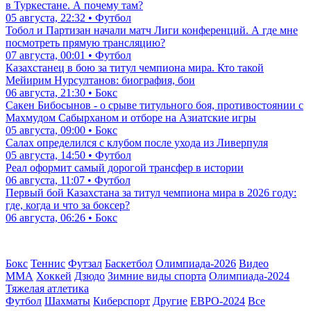
в Туркестане. А почему там?
05 августа, 22:32 • Футбол
Тобол и Партизан начали матч Лиги конференций. А где мне
посмотреть прямую трансляцию?
07 августа, 00:01 • Футбол
Казахстанец в бою за титул чемпиона мира. Кто такой
Мейирим Нурсултанов: биография, бои
06 августа, 21:30 • Бокс
Сакен Бибосынов - о срыве титульного боя, противостоянии с
Махмудом Сабырханом и отборе на Азиатские игры
05 августа, 09:00 • Бокс
Салах определился с клубом после ухода из Ливерпуля
05 августа, 14:50 • Футбол
Реал оформит самый дорогой трансфер в истории
06 августа, 11:07 • Футбол
Первый бой Казахстана за титул чемпиона мира в 2026 году:
где, когда и что за боксер?
06 августа, 06:26 • Бокс
Бокс
Теннис
Футзал
Баскетбол
Олимпиада-2026
Видео
ММА
Хоккей
Дзюдо
Зимние виды спорта
Олимпиада-2024
Тяжелая атлетика
Футбол
Шахматы
Киберспорт
Другие
ЕВРО-2024
Все