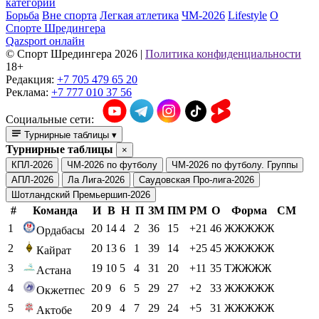
категории
Борьба
Вне спорта
Легкая атлетика
ЧМ-2026
Lifestyle
О
Спорте Шредингера
Qazsport онлайн
© Cпорт Шредингера 2026
|
Политика конфиденциальности
18+
Редакция:
+7 705 479 65 20
Реклама:
+7 777 010 37 56
Социальные сети:
Турнирные таблицы
▾
Турнирные таблицы
×
КПЛ-2026
ЧМ-2026 по футболу
ЧМ-2026 по футболу. Группы
АПЛ-2026
Ла Лига-2026
Саудовская Про-лига-2026
Шотландский Премьершип-2026
#
Команда
И
В
Н
П
ЗМ
ПМ
РМ
О
Форма
СМ
1
20
14
4
2
36
15
+21
46
ЖЖЖЖЖ
Ордабасы
2
20
13
6
1
39
14
+25
45
ЖЖЖЖЖ
Кайрат
3
19
10
5
4
31
20
+11
35
ТЖЖЖЖ
Астана
4
20
9
6
5
29
27
+2
33
ЖЖЖЖЖ
Окжетпес
5
20
9
4
7
29
24
+5
31
ЖЖЖЖЖ
Актобе