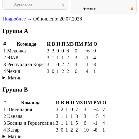
Аргентина
0
Англия
6
Подробнее →
Обновлено: 20.07.2026
Группа A
#
Команда
И
В
Н
П
МЗ
ПМ
РМ
О
1
Мексика
3
3
0
0
6
0
+6
9
2
ЮАР
3
1
1
1
2
3
-1
4
3
Республика Корея
3
1
0
2
2
3
-1
3
4
Чехия
3
0
1
2
2
6
-4
1
Матчи
Группа B
#
Команда
И
В
Н
П
МЗ
ПМ
РМ
О
1
Швейцария
3
2
1
0
7
3
+4
7
2
Канада
3
1
1
1
8
3
+5
4
3
Босния и Герцеговина
3
1
1
1
5
6
-1
4
4
Катар
3
0
1
2
2
10
-8
1
Матчи