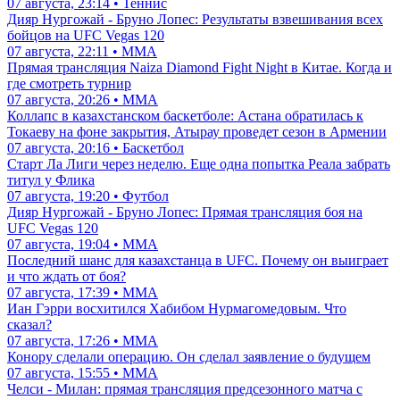
07 августа, 23:14 • Теннис
Дияр Нургожай - Бруно Лопес: Результаты взвешивания всех
бойцов на UFC Vegas 120
07 августа, 22:11 • ММА
Прямая трансляция Naiza Diamond Fight Night в Китае. Когда и
где смотреть турнир
07 августа, 20:26 • ММА
Коллапс в казахстанском баскетболе: Астана обратилась к
Токаеву на фоне закрытия, Атырау проведет сезон в Армении
07 августа, 20:16 • Баскетбол
Старт Ла Лиги через неделю. Еще одна попытка Реала забрать
титул у Флика
07 августа, 19:20 • Футбол
Дияр Нургожай - Бруно Лопес: Прямая трансляция боя на
UFC Vegas 120
07 августа, 19:04 • ММА
Последний шанс для казахстанца в UFC. Почему он выиграет
и что ждать от боя?
07 августа, 17:39 • ММА
Иан Гэрри восхитился Хабибом Нурмагомедовым. Что
сказал?
07 августа, 17:26 • ММА
Конору сделали операцию. Он сделал заявление о будущем
07 августа, 15:55 • ММА
Челси - Милан: прямая трансляция предсезонного матча с