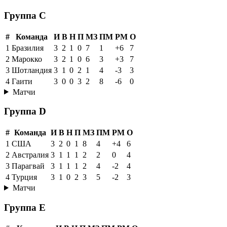
Группа C
#
Команда
И
В
Н
П
МЗ
ПМ
РМ
О
1
Бразилия
3
2
1
0
7
1
+6
7
2
Марокко
3
2
1
0
6
3
+3
7
3
Шотландия
3
1
0
2
1
4
-3
3
4
Гаити
3
0
0
3
2
8
-6
0
Матчи
Группа D
#
Команда
И
В
Н
П
МЗ
ПМ
РМ
О
1
США
3
2
0
1
8
4
+4
6
2
Австралия
3
1
1
1
2
2
0
4
3
Парагвай
3
1
1
1
2
4
-2
4
4
Турция
3
1
0
2
3
5
-2
3
Матчи
Группа E