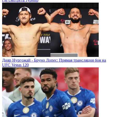
где смотреть турнир
Дияр Нургожай - Бруно Лопес: Прямая трансляция боя на
UFC Vegas 120