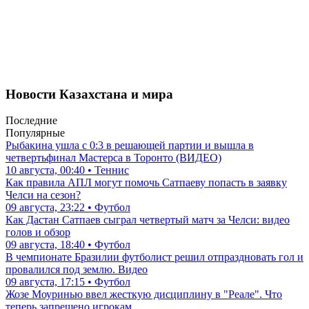
Новости Казахстана и мира
Последние
Популярные
Рыбакина ушла с 0:3 в решающей партии и вышла в
четвертьфинал Мастерса в Торонто (ВИДЕО)
10 августа, 00:40 • Теннис
Как правила АПЛ могут помочь Сатпаеву попасть в заявку
Челси на сезон?
09 августа, 23:22 • Футбол
Как Дастан Сатпаев сыграл четвертый матч за Челси: видео
голов и обзор
09 августа, 18:40 • Футбол
В чемпионате Бразилии футболист решил отпраздновать гол и
провалился под землю. Видео
09 августа, 17:15 • Футбол
Жозе Моуринью ввел жесткую дисциплину в "Реале". Что
теперь запрещено игрокам