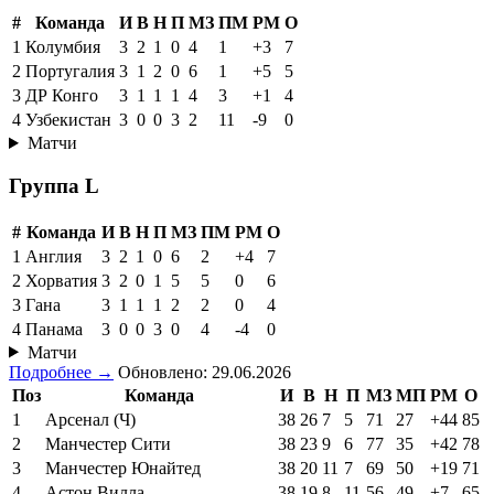
#
Команда
И
В
Н
П
МЗ
ПМ
РМ
О
1
Колумбия
3
2
1
0
4
1
+3
7
2
Португалия
3
1
2
0
6
1
+5
5
3
ДР Конго
3
1
1
1
4
3
+1
4
4
Узбекистан
3
0
0
3
2
11
-9
0
Матчи
Группа L
#
Команда
И
В
Н
П
МЗ
ПМ
РМ
О
1
Англия
3
2
1
0
6
2
+4
7
2
Хорватия
3
2
0
1
5
5
0
6
3
Гана
3
1
1
1
2
2
0
4
4
Панама
3
0
0
3
0
4
-4
0
Матчи
Подробнее →
Обновлено: 29.06.2026
Поз
Команда
И
В
Н
П
МЗ
МП
РМ
О
1
Арсенал (Ч)
38
26
7
5
71
27
+44
85
2
Манчестер Сити
38
23
9
6
77
35
+42
78
3
Манчестер Юнайтед
38
20
11
7
69
50
+19
71
4
Астон Вилла
38
19
8
11
56
49
+7
65