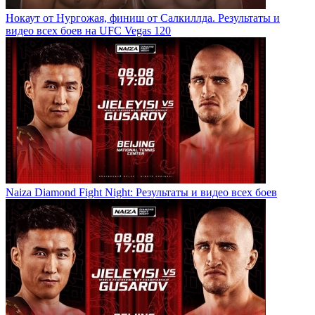
Нокаут от Нургожая, финиш от Салкиллда. Результаты и
видео всех боев на UFC Vegas 120
Naiza Diamond Fight Night: Результаты и видео всех боев