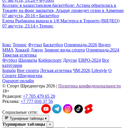
07 августа, 19:20 • Футбол
Коллапс в казахстанском баскетболе: Астана обратилась к
Токаеву на фоне закрытия, Атырау проведет сезон в Армении
07 августа, 20:16 • Баскетбол
Елена Рыбакина вышла в 1/8 Мастерса в Торонто (ВИДЕО)
07 августа, 23:14 • Теннис
Бокс
Теннис
Футзал
Баскетбол
Олимпиада-2026
Видео
ММА
Хоккей
Дзюдо
Зимние виды спорта
Олимпиада-2024
Тяжелая атлетика
Футбол
Шахматы
Киберспорт
Другие
ЕВРО-2024
Все
категории
Борьба
Вне спорта
Легкая атлетика
ЧМ-2026
Lifestyle
О
Спорте Шредингера
Qazsport онлайн
© Cпорт Шредингера 2026
|
Политика конфиденциальности
18+
Редакция:
+7 705 479 65 20
Реклама:
+7 777 010 37 56
Социальные сети:
Турнирные таблицы
▾
Турнирные таблицы
×