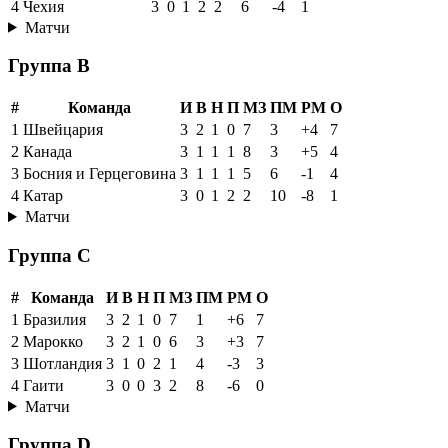
4
Чехия
3
0
1
2
2
6
-4
1
Матчи
Группа B
#
Команда
И
В
Н
П
МЗ
ПМ
РМ
О
1
Швейцария
3
2
1
0
7
3
+4
7
2
Канада
3
1
1
1
8
3
+5
4
3
Босния и Герцеговина
3
1
1
1
5
6
-1
4
4
Катар
3
0
1
2
2
10
-8
1
Матчи
Группа C
#
Команда
И
В
Н
П
МЗ
ПМ
РМ
О
1
Бразилия
3
2
1
0
7
1
+6
7
2
Марокко
3
2
1
0
6
3
+3
7
3
Шотландия
3
1
0
2
1
4
-3
3
4
Гаити
3
0
0
3
2
8
-6
0
Матчи
Группа D