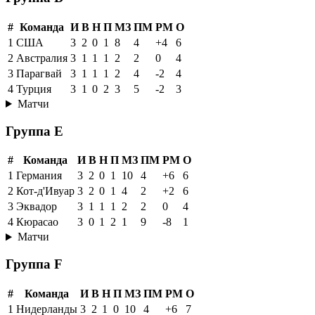
#
Команда
И
В
Н
П
МЗ
ПМ
РМ
О
1
США
3
2
0
1
8
4
+4
6
2
Австралия
3
1
1
1
2
2
0
4
3
Парагвай
3
1
1
1
2
4
-2
4
4
Турция
3
1
0
2
3
5
-2
3
Матчи
Группа E
#
Команда
И
В
Н
П
МЗ
ПМ
РМ
О
1
Германия
3
2
0
1
10
4
+6
6
2
Кот-д'Ивуар
3
2
0
1
4
2
+2
6
3
Эквадор
3
1
1
1
2
2
0
4
4
Кюрасао
3
0
1
2
1
9
-8
1
Матчи
Группа F
#
Команда
И
В
Н
П
МЗ
ПМ
РМ
О
1
Нидерланды
3
2
1
0
10
4
+6
7