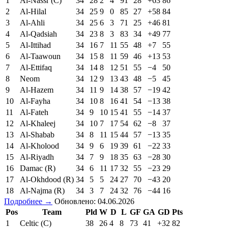
1
Al-Nassr (C)
34
28
2
4
91
28
+63
86
2
Al-Hilal
34
25
9
0
85
27
+58
84
3
Al-Ahli
34
25
6
3
71
25
+46
81
4
Al-Qadsiah
34
23
8
3
83
34
+49
77
5
Al-Ittihad
34
16
7
11
55
48
+7
55
6
Al-Taawoun
34
15
8
11
59
46
+13
53
7
Al-Ettifaq
34
14
8
12
51
55
−4
50
8
Neom
34
12
9
13
43
48
−5
45
9
Al-Hazem
34
11
9
14
38
57
−19
42
10
Al-Fayha
34
10
8
16
41
54
−13
38
11
Al-Fateh
34
9
10
15
41
55
−14
37
12
Al-Khaleej
34
10
7
17
54
62
−8
37
13
Al-Shabab
34
8
11
15
44
57
−13
35
14
Al-Kholood
34
9
6
19
39
61
−22
33
15
Al-Riyadh
34
7
9
18
35
63
−28
30
16
Damac (R)
34
6
11
17
32
55
−23
29
17
Al-Okhdood (R)
34
5
5
24
27
70
−43
20
18
Al-Najma (R)
34
3
7
24
32
76
−44
16
Подробнее →
Обновлено: 04.06.2026
Pos
Team
Pld
W
D
L
GF
GA
GD
Pts
1
Celtic (C)
38
26
4
8
73
41
+32
82