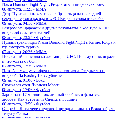
Naiza Diamond Fight Night: Результаты и видео всех боев
08 августа, 11:21 • ММА
Дияр Нургожай нокаутировал бразильца на последней
секунде первого раунда в UFC! Видео и слова после боя
09 августа, 04:16 • ММА
Разгром от Ордабасы и другие результаты 21-го тура КПЛ:
видеоообзоры всех матчей
08 августа, 23:55 • Футбол
Прямая трансляция Naiza Diamond Fight Night в Китае. Когда и
где смотреть турнир
07 августа, 20:26 • ММА
Последний шанс для казахстанца в UFC. Почему он выиграет
и что ждать от боя?
07 августа, 17:39 • ММА
Пояс Алимханулы обрел нового чемпиона: Результаты и
видео Zuffa Boxing 10 в Дублине
09 августа, 01:06 • Бокс
Скончался отец Лионеля Месси
08 августа, 17:06 • Футбол
Зарплата в 17 миллионов, личный особняк и фанатская
любовь. Как встретили Салаха в Турции?
08 августа, 13:59 • Футбол
Старт Ла Лиги через неделю. Еще одна попытка Реала забрать
титул у Флика