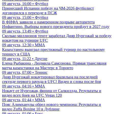
09 августа, 16:00 • Футбол
Принесший Испании победу на ЧМ-2026 футболист
договорился о переходе в ПСЖ
09 августа, 15:00 • Футбол
В ФИФА заявили о намеренном подрыве авторитета
Инфантино. Выборы нового президента пройдут в 2027 году
09 августа, 13:49 • Футбол
Сколько миллионов тенге заработал Дияр Нургожай за победу
нокаутом на турнире UFC
09 августа, 12:30 • ММА
Казахстанец выиграл престижный турнир по настольному
теннису в США
09 августа, 11:22 • Другие
Елена Рыбакина - Людмила Самсонова. Прямая трансляция
матча казахстанки на Мастерс в Торонто
09 августа, 07:00 • Теннис
Дияр Нургожай нокаутировал бразильца на последней
секунде первого раунда в UFC! Видео и слова после боя
09 августа, 04:16 • ММА
Нокаут от Нургожая, финиш от Салкиллда. Результаты и
видео всех боев на UFC Vegas 120
09 августа, 01:44 • ММА
Пояс Алимханулы обрел нового чемпиона: Результаты и
видео Zuffa Boxing 10 в Дублине
09 августа, 01:06 • Бокс