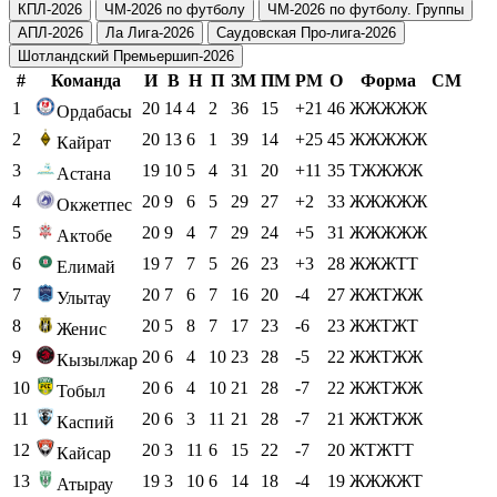
КПЛ-2026
ЧМ-2026 по футболу
ЧМ-2026 по футболу. Группы
АПЛ-2026
Ла Лига-2026
Саудовская Про-лига-2026
Шотландский Премьершип-2026
#
Команда
И
В
Н
П
ЗМ
ПМ
РМ
О
Форма
СМ
1
20
14
4
2
36
15
+21
46
ЖЖЖЖЖ
Ордабасы
2
20
13
6
1
39
14
+25
45
ЖЖЖЖЖ
Кайрат
3
19
10
5
4
31
20
+11
35
ТЖЖЖЖ
Астана
4
20
9
6
5
29
27
+2
33
ЖЖЖЖЖ
Окжетпес
5
20
9
4
7
29
24
+5
31
ЖЖЖЖЖ
Актобе
6
19
7
7
5
26
23
+3
28
ЖЖЖТТ
Елимай
7
20
7
6
7
16
20
-4
27
ЖЖТЖЖ
Улытау
8
20
5
8
7
17
23
-6
23
ЖЖТЖТ
Женис
9
20
6
4
10
23
28
-5
22
ЖЖТЖЖ
Кызылжар
10
20
6
4
10
21
28
-7
22
ЖЖТЖЖ
Тобыл
11
20
6
3
11
21
28
-7
21
ЖЖТЖЖ
Каспий
12
20
3
11
6
15
22
-7
20
ЖТЖТТ
Кайсар
13
19
3
10
6
14
18
-4
19
ЖЖЖЖТ
Атырау