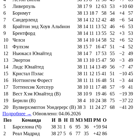
5
Ливерпуль
38
17
9
12
63
53
+10
60
6
Борнмут
38
13
18
7
58
54
+4
57
7
Сандерленд
38
14
12
12
42
48
−6
54
8
Брайтон энд Хоув Альбион
38
14
11
13
52
46
+6
53
9
Брентфорд
38
14
11
13
55
52
+3
53
10
Челси
38
14
10
14
58
52
+6
52
11
Фулхэм
38
15
7
16
47
51
−4
52
12
Ньюкасл Юнайтед
38
14
7
17
53
55
−2
49
13
Эвертон
38
13
10
15
47
50
−3
49
14
Лидс Юнайтед
38
11
14
13
49
56
−7
47
15
Кристал Пэлас
38
11
12
15
41
51
−10
45
16
Ноттингем Форест
38
11
11
16
48
51
−3
44
17
Тоттенхэм Хотспур
38
10
11
17
48
57
−9
41
18
Вест Хэм Юнайтед (В)
38
10
9
19
46
65
−19
39
19
Бернли (В)
38
4
10
24
38
75
−37
22
20
Вулверхэмптон Уондерерс (В)
38
3
11
24
27
68
−41
20
Подробнее →
Обновлено: 04.06.2026
Поз
Команда
И
В
Н
П
МЗ
МП
РМ
О
1
Барселона (Ч)
38
31
1
6
95
36
+59
94
2
Реал Мадрид
38
27
5
6
77
35
+42
86