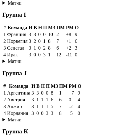
Матчи
Группа I
#
Команда
И
В
Н
П
МЗ
ПМ
РМ
О
1
Франция
3
3
0
0
10
2
+8
9
2
Норвегия
3
2
0
1
8
7
+1
6
3
Сенегал
3
1
0
2
8
6
+2
3
4
Ирак
3
0
0
3
1
12
-11
0
Матчи
Группа J
#
Команда
И
В
Н
П
МЗ
ПМ
РМ
О
1
Аргентина
3
3
0
0
8
1
+7
9
2
Австрия
3
1
1
1
6
6
0
4
3
Алжир
3
1
1
1
5
7
-2
4
4
Иордания
3
0
0
3
3
8
-5
0
Матчи
Группа K