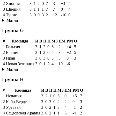
2
Япония
3
1
2
0
7
3
+4
5
3
Швеция
3
1
1
1
7
7
0
4
4
Тунис
3
0
0
3
2
12
-10
0
Матчи
Группа G
#
Команда
И
В
Н
П
МЗ
ПМ
РМ
О
1
Бельгия
3
1
2
0
6
2
+4
5
2
Египет
3
1
2
0
5
3
+2
5
3
Иран
3
0
3
0
3
3
0
3
4
Новая Зеландия
3
0
1
2
4
10
-6
1
Матчи
Группа H
#
Команда
И
В
Н
П
МЗ
ПМ
РМ
О
1
Испания
3
2
1
0
5
0
+5
7
2
Кабо-Верде
3
0
3
0
2
2
0
3
3
Уругвай
3
0
2
1
3
4
-1
2
4
Саудовская Аравия
3
0
2
1
1
5
-4
2