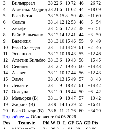
3
Вильярреал
38
22
6
10
72
46
+26
72
4
Атлетико Мадрид
38
21
6
11
62
44
+18
69
5
Реал Бетис
38
15
15
8
59
48
+11
60
6
Сельта
38
14
12
12
53
48
+5
54
7
Хетафе
38
15
6
17
32
38
−6
51
8
Райо Вальекано
38
12
14
12
41
44
−3
50
9
Валенсия
38
13
10
15
46
55
−9
49
10
Реал Сосьедад
38
11
13
14
59
61
−2
46
11
Эспаньол
38
12
10
16
43
55
−12
46
12
Атлетик Бильбао
38
13
6
19
43
58
−15
45
13
Севилья
38
12
7
19
46
60
−14
43
14
Алавес
38
11
10
17
44
56
−12
43
15
Эльче
38
10
13
15
49
57
−8
43
16
Леванте
38
11
9
18
47
61
−14
42
17
Осасуна
38
11
9
18
44
50
−6
42
18
Мальорка (В)
38
11
9
18
47
57
−10
42
19
Жирона (В)
38
9
14
15
39
55
−16
41
20
Реал Овьедо (В)
38
6
11
21
26
60
−34
29
Подробнее →
Обновлено: 04.06.2026
Pos
Teamvte
Pld
W
D
L
GF
GA
GD
Pts