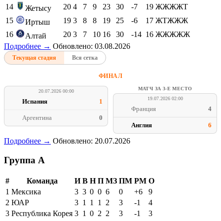
14
20
4
7
9
23
30
-7
19
ЖЖЖЖТ
Жетысу
15
19
3
8
8
19
25
-6
17
ЖТЖЖЖ
Иртыш
16
20
3
7
10
16
30
-14
16
ЖЖЖЖЖ
Алтай
Подробнее →
Обновлено: 03.08.2026
Текущая стадия
Вся сетка
ФИНАЛ
МАТЧ ЗА 3-Е МЕСТО
20.07.2026 00:00
19.07.2026 02:00
Испания
1
Франция
4
Аргентина
0
Англия
6
Подробнее →
Обновлено: 20.07.2026
Группа A
#
Команда
И
В
Н
П
МЗ
ПМ
РМ
О
1
Мексика
3
3
0
0
6
0
+6
9
2
ЮАР
3
1
1
1
2
3
-1
4
3
Республика Корея
3
1
0
2
2
3
-1
3