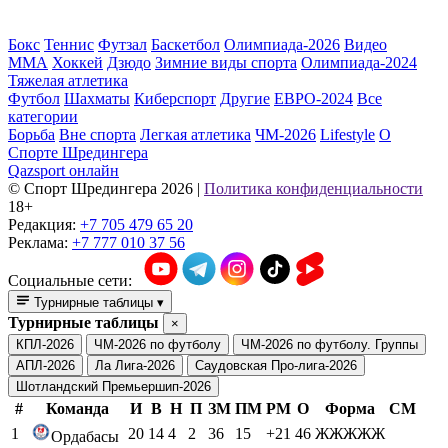
Бокс
Теннис
Футзал
Баскетбол
Олимпиада-2026
Видео
ММА
Хоккей
Дзюдо
Зимние виды спорта
Олимпиада-2024
Тяжелая атлетика
Футбол
Шахматы
Киберспорт
Другие
ЕВРО-2024
Все
категории
Борьба
Вне спорта
Легкая атлетика
ЧМ-2026
Lifestyle
О
Спорте Шредингера
Qazsport онлайн
© Cпорт Шредингера 2026
|
Политика конфиденциальности
18+
Редакция:
+7 705 479 65 20
Реклама:
+7 777 010 37 56
Социальные сети:
Турнирные таблицы
▾
Турнирные таблицы
×
КПЛ-2026
ЧМ-2026 по футболу
ЧМ-2026 по футболу. Группы
АПЛ-2026
Ла Лига-2026
Саудовская Про-лига-2026
Шотландский Премьершип-2026
#
Команда
И
В
Н
П
ЗМ
ПМ
РМ
О
Форма
СМ
1
20
14
4
2
36
15
+21
46
ЖЖЖЖЖ
Ордабасы