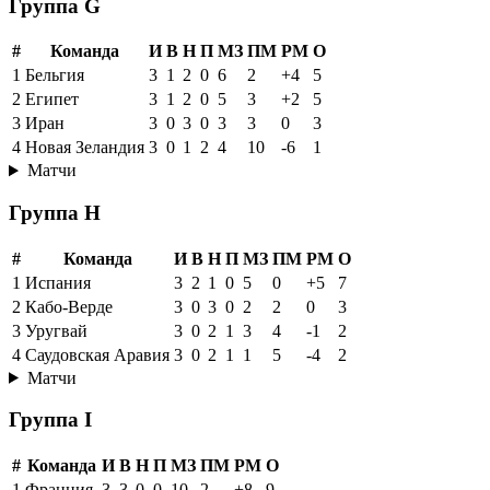
Группа G
#
Команда
И
В
Н
П
МЗ
ПМ
РМ
О
1
Бельгия
3
1
2
0
6
2
+4
5
2
Египет
3
1
2
0
5
3
+2
5
3
Иран
3
0
3
0
3
3
0
3
4
Новая Зеландия
3
0
1
2
4
10
-6
1
Матчи
Группа H
#
Команда
И
В
Н
П
МЗ
ПМ
РМ
О
1
Испания
3
2
1
0
5
0
+5
7
2
Кабо-Верде
3
0
3
0
2
2
0
3
3
Уругвай
3
0
2
1
3
4
-1
2
4
Саудовская Аравия
3
0
2
1
1
5
-4
2
Матчи
Группа I
#
Команда
И
В
Н
П
МЗ
ПМ
РМ
О
1
Франция
3
3
0
0
10
2
+8
9