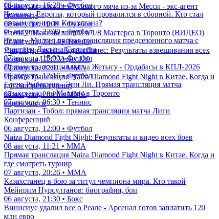
08 августа, 16:28 • Футбол
Неймар остался без Золотого мяча из-за Месси - экс-агент
Чемпион Европы, который провалился в сборной. Кто стал
бразильца
новым тренером Казахстана?
08 августа, 10:11 • Футбол
06 августа, 22:00 • Футбол
Елена Рыбакина вышла в 1/8 Мастерса в Торонто (ВИДЕО)
Челси - Милан: прямая трансляция предсезонного матча с
07 августа, 23:14 • Теннис
участием Дастана Сатпаева
Дияр Нургожай - Бруно Лопес: Результаты взвешивания всех
07 августа, 15:00 • Футбол
бойцов на UFC Vegas 120
Прямая трансляция матча Жетысу - Ордабасы в КПЛ-2026
07 августа, 22:11 • ММА
08 августа, 12:16 • Футбол
Прямая трансляция Naiza Diamond Fight Night в Китае. Когда и
Елена Рыбакина - Энн Ли. Прямая трансляция матча
где смотреть турнир
казахстанки на Мастерс в Торонто
07 августа, 20:26 • ММА
07 августа, 06:30 • Теннис
еще новости
Партизан - Тобол: прямая трансляция матча Лиги
Конференций
06 августа, 12:00 • Футбол
Naiza Diamond Fight Night: Результаты и видео всех боев
08 августа, 11:21 • ММА
Прямая трансляция Naiza Diamond Fight Night в Китае. Когда и
где смотреть турнир
07 августа, 20:26 • ММА
Казахстанец в бою за титул чемпиона мира. Кто такой
Мейирим Нурсултанов: биография, бои
06 августа, 21:30 • Бокс
Винисиус удалил все о Реале - Арсенал готов заплатить 120
млн евро