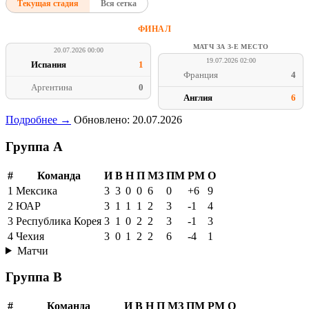
Текущая стадия
Вся сетка
ФИНАЛ
МАТЧ ЗА 3-Е МЕСТО
20.07.2026 00:00
19.07.2026 02:00
Испания
1
Франция
4
Аргентина
0
Англия
6
Подробнее →
Обновлено: 20.07.2026
Группа A
#
Команда
И
В
Н
П
МЗ
ПМ
РМ
О
1
Мексика
3
3
0
0
6
0
+6
9
2
ЮАР
3
1
1
1
2
3
-1
4
3
Республика Корея
3
1
0
2
2
3
-1
3
4
Чехия
3
0
1
2
2
6
-4
1
Матчи
Группа B
#
Команда
И
В
Н
П
МЗ
ПМ
РМ
О