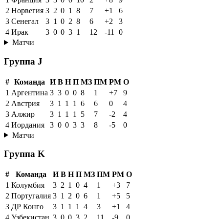
2
Норвегия
3
2
0
1
8
7
+1
6
3
Сенегал
3
1
0
2
8
6
+2
3
4
Ирак
3
0
0
3
1
12
-11
0
Матчи
Группа J
#
Команда
И
В
Н
П
МЗ
ПМ
РМ
О
1
Аргентина
3
3
0
0
8
1
+7
9
2
Австрия
3
1
1
1
6
6
0
4
3
Алжир
3
1
1
1
5
7
-2
4
4
Иордания
3
0
0
3
3
8
-5
0
Матчи
Группа K
#
Команда
И
В
Н
П
МЗ
ПМ
РМ
О
1
Колумбия
3
2
1
0
4
1
+3
7
2
Португалия
3
1
2
0
6
1
+5
5
3
ДР Конго
3
1
1
1
4
3
+1
4
4
Узбекистан
3
0
0
3
2
11
-9
0