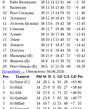
8
Райо Вальекано
38
12
14
12
41
44
−3
50
9
Валенсия
38
13
10
15
46
55
−9
49
10
Реал Сосьедад
38
11
13
14
59
61
−2
46
11
Эспаньол
38
12
10
16
43
55
−12
46
12
Атлетик Бильбао
38
13
6
19
43
58
−15
45
13
Севилья
38
12
7
19
46
60
−14
43
14
Алавес
38
11
10
17
44
56
−12
43
15
Эльче
38
10
13
15
49
57
−8
43
16
Леванте
38
11
9
18
47
61
−14
42
17
Осасуна
38
11
9
18
44
50
−6
42
18
Мальорка (В)
38
11
9
18
47
57
−10
42
19
Жирона (В)
38
9
14
15
39
55
−16
41
20
Реал Овьедо (В)
38
6
11
21
26
60
−34
29
Подробнее →
Обновлено: 04.06.2026
Pos
Teamvte
Pld
W
D
L
GF
GA
GD
Pts
1
Al-Nassr (C)
34
28
2
4
91
28
+63
86
2
Al-Hilal
34
25
9
0
85
27
+58
84
3
Al-Ahli
34
25
6
3
71
25
+46
81
4
Al-Qadsiah
34
23
8
3
83
34
+49
77
5
Al-Ittihad
34
16
7
11
55
48
+7
55
6
Al-Taawoun
34
15
8
11
59
46
+13
53