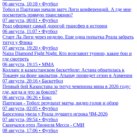
06 августа, 10:18 • Футбол
Тобол и Партизан начали матч Лиги конференций. А где мне
посмотреть прямую трансляцию?
07 августа, 00:01 • Футбол
Реал оформит самый дорогой трансфер в истории
06 августа, 11:07 • Футбол
Старт Ла Лиги через неделю. Еще одна попытка Реала забрать
титул у Флика
07 августа, 19:20 • Футбол
Naiza Diamond Fight Night. Кто возглавит турнир, какие бои и
где смотреть
06 августа, 19:15 • ММА
Коллапс в казахстанском баскетболе: Астана обратилась к
Токаеву на фоне закрытия, Атырау проведет сезон в Армении
07 августа, 20:16 • Баскетбол
Первый бой Казахстана за титул чемпиона мира в 2026 году:
где, когда и что за боксер?
06 августа, 06:26 • Бокс
Партизан - Тобол: результат матча, видео голов и обзор
07 августа, 02:05 • Футбол
Барселона увела у Реала лучшего игрока ЧМ-2026
07 августа, 09:54 • Футбол
Скончался отец Лионеля Месси - СМИ
08 августа, 17:06 • Футбол