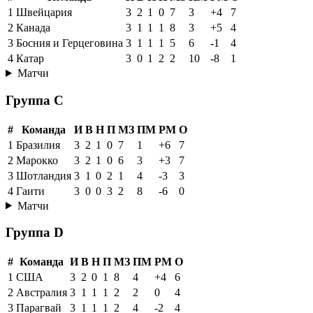
1
Швейцария
3
2
1
0
7
3
+4
7
2
Канада
3
1
1
1
8
3
+5
4
3
Босния и Герцеговина
3
1
1
1
5
6
-1
4
4
Катар
3
0
1
2
2
10
-8
1
Матчи
Группа C
#
Команда
И
В
Н
П
МЗ
ПМ
РМ
О
1
Бразилия
3
2
1
0
7
1
+6
7
2
Марокко
3
2
1
0
6
3
+3
7
3
Шотландия
3
1
0
2
1
4
-3
3
4
Гаити
3
0
0
3
2
8
-6
0
Матчи
Группа D
#
Команда
И
В
Н
П
МЗ
ПМ
РМ
О
1
США
3
2
0
1
8
4
+4
6
2
Австралия
3
1
1
1
2
2
0
4
3
Парагвай
3
1
1
1
2
4
-2
4