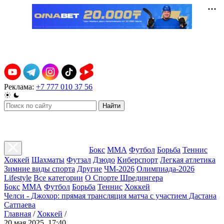
Реклама:
+7 777 010 37 56
Найти
Бокс
ММА
Футбол
Борьба
Теннис
Хоккей
Шахматы
Футзал
Дзюдо
Киберспорт
Легкая атлетика
Зимние виды спорта
Другие
ЧМ-2026
Олимпиада-2026
Lifestyle
Все категории
О Спорте Шредингера
Бокс
ММА
Футбол
Борьба
Теннис
Хоккей
Челси - Джохор: прямая трансляция матча с участием Дастана
Сатпаева
Главная
/
Хоккей
/
20 мая 2025, 17:40