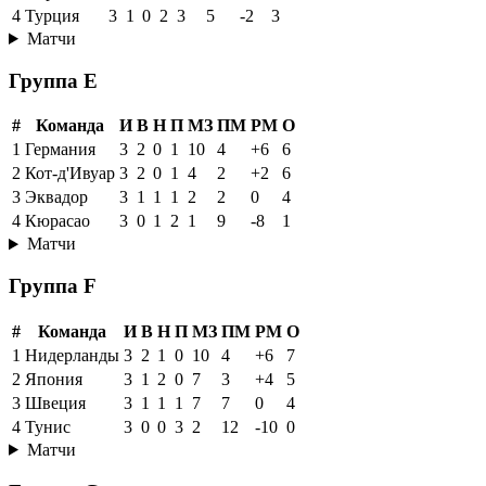
4
Турция
3
1
0
2
3
5
-2
3
Матчи
Группа E
#
Команда
И
В
Н
П
МЗ
ПМ
РМ
О
1
Германия
3
2
0
1
10
4
+6
6
2
Кот-д'Ивуар
3
2
0
1
4
2
+2
6
3
Эквадор
3
1
1
1
2
2
0
4
4
Кюрасао
3
0
1
2
1
9
-8
1
Матчи
Группа F
#
Команда
И
В
Н
П
МЗ
ПМ
РМ
О
1
Нидерланды
3
2
1
0
10
4
+6
7
2
Япония
3
1
2
0
7
3
+4
5
3
Швеция
3
1
1
1
7
7
0
4
4
Тунис
3
0
0
3
2
12
-10
0
Матчи