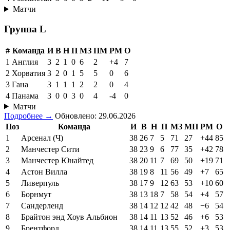
Матчи
Группа L
#
Команда
И
В
Н
П
МЗ
ПМ
РМ
О
1
Англия
3
2
1
0
6
2
+4
7
2
Хорватия
3
2
0
1
5
5
0
6
3
Гана
3
1
1
1
2
2
0
4
4
Панама
3
0
0
3
0
4
-4
0
Матчи
Подробнее →
Обновлено: 29.06.2026
Поз
Команда
И
В
Н
П
МЗ
МП
РМ
О
1
Арсенал (Ч)
38
26
7
5
71
27
+44
85
2
Манчестер Сити
38
23
9
6
77
35
+42
78
3
Манчестер Юнайтед
38
20
11
7
69
50
+19
71
4
Астон Вилла
38
19
8
11
56
49
+7
65
5
Ливерпуль
38
17
9
12
63
53
+10
60
6
Борнмут
38
13
18
7
58
54
+4
57
7
Сандерленд
38
14
12
12
42
48
−6
54
8
Брайтон энд Хоув Альбион
38
14
11
13
52
46
+6
53
9
Брентфорд
38
14
11
13
55
52
+3
53