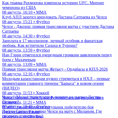
Как травма Рахмонова изменила историю UFC. Мнение
чемпиона из США
08 августа, 16:10 • ММА
Клуб АПЛ захотел арендовать Дастана Сатпаева из Челси
08 августа, 15:21 • Футбол
Челси - Джохор: прямая трансляция матча с участием Дастана
Сатпаева
08 августа, 14:30 • Футбол
Зарплата в 17 миллионов, личный особняк и фанатская
любовь. Как встретили Салаха в Турции?
08 августа, 13:59 • Футбол
Иан Гэрри отметился очередным громким заявлением перед
боем с Махачевым
08 августа, 13:09 • ММА
Прямая трансляция матча Жетысу - Ордабасы в КПЛ-2026
08 августа, 12:16 • Футбол
Молодым казахстанцам нужно стремиться в НХЛ – первые
комментарии главного тренера "Барыса" в новом сезоне
(ВИДЕО)
08 августа, 11:53 • Хоккей
Челси - Милан: видео голов, почему не сыграл Дастан
Naiza Diamond Fight Night: Результаты и видео всех боев
Сатпаев?
08 августа, 11:21 • ММА
08 августа, 18:49 • Футбол
В WBC гарантировали титульник победителю боя
Дастан Сатпаев в заявке Челси на матч с Миланом. Где
Нурсултанов - Рамос
смотреть трансляцию?
08 августа, 11:08 • Бокс