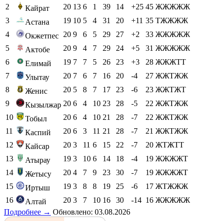
2
20
13
6
1
39
14
+25
45
ЖЖЖЖЖ
Кайрат
3
19
10
5
4
31
20
+11
35
ТЖЖЖЖ
Астана
4
20
9
6
5
29
27
+2
33
ЖЖЖЖЖ
Окжетпес
5
20
9
4
7
29
24
+5
31
ЖЖЖЖЖ
Актобе
6
19
7
7
5
26
23
+3
28
ЖЖЖТТ
Елимай
7
20
7
6
7
16
20
-4
27
ЖЖТЖЖ
Улытау
8
20
5
8
7
17
23
-6
23
ЖЖТЖТ
Женис
9
20
6
4
10
23
28
-5
22
ЖЖТЖЖ
Кызылжар
10
20
6
4
10
21
28
-7
22
ЖЖТЖЖ
Тобыл
11
20
6
3
11
21
28
-7
21
ЖЖТЖЖ
Каспий
12
20
3
11
6
15
22
-7
20
ЖТЖТТ
Кайсар
13
19
3
10
6
14
18
-4
19
ЖЖЖЖТ
Атырау
14
20
4
7
9
23
30
-7
19
ЖЖЖЖТ
Жетысу
15
19
3
8
8
19
25
-6
17
ЖТЖЖЖ
Иртыш
16
20
3
7
10
16
30
-14
16
ЖЖЖЖЖ
Алтай
Подробнее →
Обновлено: 03.08.2026