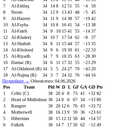
7
Al-Ettifaq
34
14
8
12
51
55
−4
50
8
Neom
34
12
9
13
43
48
−5
45
9
Al-Hazem
34
11
9
14
38
57
−19
42
10
Al-Fayha
34
10
8
16
41
54
−13
38
11
Al-Fateh
34
9
10
15
41
55
−14
37
12
Al-Khaleej
34
10
7
17
54
62
−8
37
13
Al-Shabab
34
8
11
15
44
57
−13
35
14
Al-Kholood
34
9
6
19
39
61
−22
33
15
Al-Riyadh
34
7
9
18
35
63
−28
30
16
Damac (R)
34
6
11
17
32
55
−23
29
17
Al-Okhdood (R)
34
5
5
24
27
70
−43
20
18
Al-Najma (R)
34
3
7
24
32
76
−44
16
Подробнее →
Обновлено: 04.06.2026
Pos
Team
Pld
W
D
L
GF
GA
GD
Pts
1
Celtic (C)
38
26
4
8
73
41
+32
82
2
Heart of Midlothian
38
24
8
6
67
34
+33
80
3
Rangers
38
20
12
6
76
43
+33
72
4
Motherwell
38
16
13
9
59
36
+23
61
5
Hibernian
38
15
12
11
58
44
+14
57
6
Falkirk
38
14
7
17
50
62
−12
49