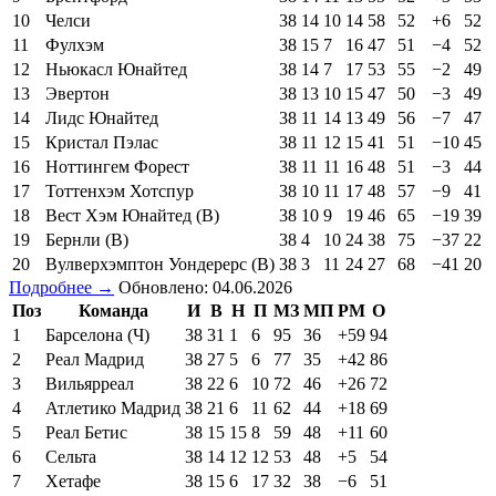
10
Челси
38
14
10
14
58
52
+6
52
11
Фулхэм
38
15
7
16
47
51
−4
52
12
Ньюкасл Юнайтед
38
14
7
17
53
55
−2
49
13
Эвертон
38
13
10
15
47
50
−3
49
14
Лидс Юнайтед
38
11
14
13
49
56
−7
47
15
Кристал Пэлас
38
11
12
15
41
51
−10
45
16
Ноттингем Форест
38
11
11
16
48
51
−3
44
17
Тоттенхэм Хотспур
38
10
11
17
48
57
−9
41
18
Вест Хэм Юнайтед (В)
38
10
9
19
46
65
−19
39
19
Бернли (В)
38
4
10
24
38
75
−37
22
20
Вулверхэмптон Уондерерс (В)
38
3
11
24
27
68
−41
20
Подробнее →
Обновлено: 04.06.2026
Поз
Команда
И
В
Н
П
МЗ
МП
РМ
О
1
Барселона (Ч)
38
31
1
6
95
36
+59
94
2
Реал Мадрид
38
27
5
6
77
35
+42
86
3
Вильярреал
38
22
6
10
72
46
+26
72
4
Атлетико Мадрид
38
21
6
11
62
44
+18
69
5
Реал Бетис
38
15
15
8
59
48
+11
60
6
Сельта
38
14
12
12
53
48
+5
54
7
Хетафе
38
15
6
17
32
38
−6
51