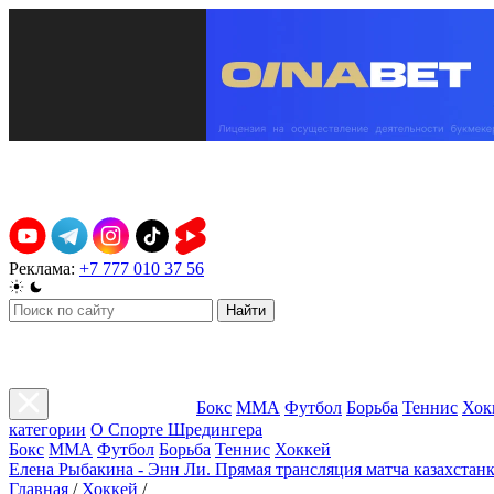
Реклама:
+7 777 010 37 56
Найти
Бокс
ММА
Футбол
Борьба
Теннис
Хок
категории
О Спорте Шредингера
Бокс
ММА
Футбол
Борьба
Теннис
Хоккей
Елена Рыбакина - Энн Ли. Прямая трансляция матча казахстанк
Главная
/
Хоккей
/