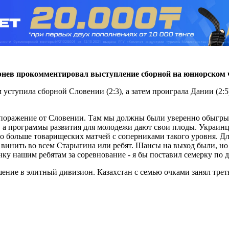
нев прокомментировал выступление сборной на юниорском 
уступила сборной Словении (2:3), а затем проиграла Дании (2:5
 поражение от Словении. Там мы должны были уверенно обыгры
те, а программы развития для молодежи дают свои плоды. Украинц
но больше товарищеских матчей с соперниками такого уровня. Дл
 винить во всем Старыгина или ребят. Шансы на выход были, но 
ку нашим ребятам за соревнование - я бы поставил семерку по 
ние в элитный дивизион. Казахстан с семью очками занял треть