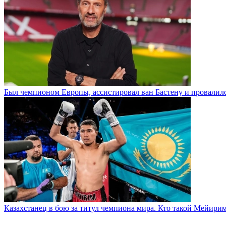
Был чемпионом Европы, ассистировал ван Бастену и провалилс
Казахстанец в бою за титул чемпиона мира. Кто такой Мейири