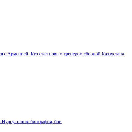
я с Арменией. Кто стал новым тренером сборной Казахстана
м Нурсултанов: биография, бои