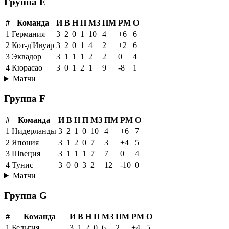
Группа E
#
Команда
И
В
Н
П
МЗ
ПМ
РМ
О
1
Германия
3
2
0
1
10
4
+6
6
2
Кот-д'Ивуар
3
2
0
1
4
2
+2
6
3
Эквадор
3
1
1
1
2
2
0
4
4
Кюрасао
3
0
1
2
1
9
-8
1
Матчи
Группа F
#
Команда
И
В
Н
П
МЗ
ПМ
РМ
О
1
Нидерланды
3
2
1
0
10
4
+6
7
2
Япония
3
1
2
0
7
3
+4
5
3
Швеция
3
1
1
1
7
7
0
4
4
Тунис
3
0
0
3
2
12
-10
0
Матчи
Группа G
#
Команда
И
В
Н
П
МЗ
ПМ
РМ
О
1
Бельгия
3
1
2
0
6
2
+4
5