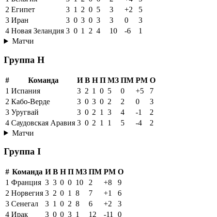
2
Египет
3
1
2
0
5
3
+2
5
3
Иран
3
0
3
0
3
3
0
3
4
Новая Зеландия
3
0
1
2
4
10
-6
1
Матчи
Группа H
#
Команда
И
В
Н
П
МЗ
ПМ
РМ
О
1
Испания
3
2
1
0
5
0
+5
7
2
Кабо-Верде
3
0
3
0
2
2
0
3
3
Уругвай
3
0
2
1
3
4
-1
2
4
Саудовская Аравия
3
0
2
1
1
5
-4
2
Матчи
Группа I
#
Команда
И
В
Н
П
МЗ
ПМ
РМ
О
1
Франция
3
3
0
0
10
2
+8
9
2
Норвегия
3
2
0
1
8
7
+1
6
3
Сенегал
3
1
0
2
8
6
+2
3
4
Ирак
3
0
0
3
1
12
-11
0