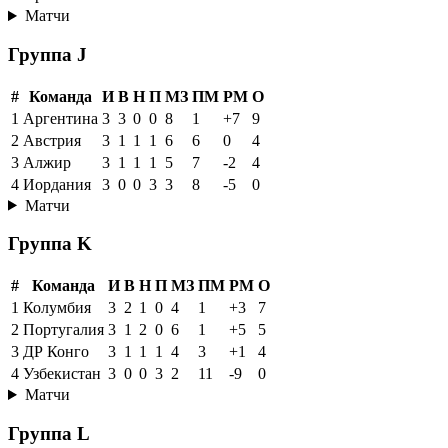
Матчи
Группа J
#
Команда
И
В
Н
П
МЗ
ПМ
РМ
О
1
Аргентина
3
3
0
0
8
1
+7
9
2
Австрия
3
1
1
1
6
6
0
4
3
Алжир
3
1
1
1
5
7
-2
4
4
Иордания
3
0
0
3
3
8
-5
0
Матчи
Группа K
#
Команда
И
В
Н
П
МЗ
ПМ
РМ
О
1
Колумбия
3
2
1
0
4
1
+3
7
2
Португалия
3
1
2
0
6
1
+5
5
3
ДР Конго
3
1
1
1
4
3
+1
4
4
Узбекистан
3
0
0
3
2
11
-9
0
Матчи
Группа L