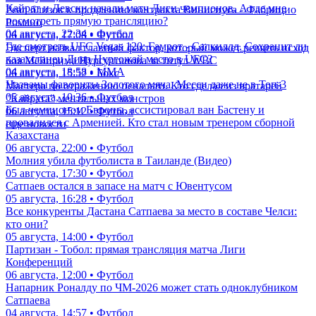
Кайрат и Левски начали матч Лиги чемпионов. А где мне
Реал близок к продлению контракта Винисиуса - Фабрицио
посмотреть прямую трансляцию?
Романо
04 августа, 22:34 • Футбол
06 августа, 17:08 • Футбол
Где смотреть UFC Vegas 120: Гамрот - Салкиллд. Сохранит ли
Эксперт назвал главный фактор, который может решить исход
казахстанец Дияр Нургожай место в UFC?
боя Мейирима Нурсултанова за титул WBC
04 августа, 18:58 • ММА
06 августа, 15:52 • Бокс
Названы фавориты Золотого мяча. Месси даже не в Топ-3
Мастера по отражению пенальти. Кто сделал из вратарей
05 августа, 10:36 • Футбол
"Кайрата" ментальных монстров
Был чемпионом Европы, ассистировал ван Бастену и
06 августа, 15:12 • Футбол
провалился с Арменией. Кто стал новым тренером сборной
еще новости
Казахстана
06 августа, 22:00 • Футбол
Молния убила футболиста в Таиланде (Видео)
05 августа, 17:30 • Футбол
Сатпаев остался в запасе на матч с Ювентусом
05 августа, 16:28 • Футбол
Все конкуренты Дастана Сатпаева за место в составе Челси:
кто они?
05 августа, 14:00 • Футбол
Партизан - Тобол: прямая трансляция матча Лиги
Конференций
06 августа, 12:00 • Футбол
Напарник Роналду по ЧМ-2026 может стать одноклубником
Сатпаева
04 августа, 14:57 • Футбол