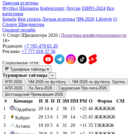
Тяжелая атлетика
Футбол
Шахматы
Киберспорт
Другие
ЕВРО-2024
Все
категории
Борьба
Вне спорта
Легкая атлетика
ЧМ-2026
Lifestyle
О
Спорте Шредингера
Qazsport онлайн
© Cпорт Шредингера 2026
|
Политика конфиденциальности
18+
Редакция:
+7 705 479 65 20
Реклама:
+7 777 010 37 56
Социальные сети:
Турнирные таблицы
▾
Турнирные таблицы
×
КПЛ-2026
ЧМ-2026 по футболу
ЧМ-2026 по футболу. Группы
АПЛ-2026
Ла Лига-2026
Саудовская Про-лига-2026
Шотландский Премьершип-2026
#
Команда
И
В
Н
П
ЗМ
ПМ
РМ
О
Форма
СМ
1
20
14
4
2
36
15
+21
46
ЖЖЖЖЖ
Ордабасы
2
20
13
6
1
39
14
+25
45
ЖЖЖЖЖ
Кайрат
3
19
10
5
4
31
20
+11
35
ТЖЖЖЖ
Астана
4
20
9
6
5
29
27
+2
33
ЖЖЖЖЖ