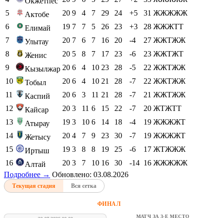
Окжетпес
5
20
9
4
7
29
24
+5
31
ЖЖЖЖЖ
Актобе
6
19
7
7
5
26
23
+3
28
ЖЖЖТТ
Елимай
7
20
7
6
7
16
20
-4
27
ЖЖТЖЖ
Улытау
8
20
5
8
7
17
23
-6
23
ЖЖТЖТ
Женис
9
20
6
4
10
23
28
-5
22
ЖЖТЖЖ
Кызылжар
10
20
6
4
10
21
28
-7
22
ЖЖТЖЖ
Тобыл
11
20
6
3
11
21
28
-7
21
ЖЖТЖЖ
Каспий
12
20
3
11
6
15
22
-7
20
ЖТЖТТ
Кайсар
13
19
3
10
6
14
18
-4
19
ЖЖЖЖТ
Атырау
14
20
4
7
9
23
30
-7
19
ЖЖЖЖТ
Жетысу
15
19
3
8
8
19
25
-6
17
ЖТЖЖЖ
Иртыш
16
20
3
7
10
16
30
-14
16
ЖЖЖЖЖ
Алтай
Подробнее →
Обновлено: 03.08.2026
Текущая стадия
Вся сетка
ФИНАЛ
МАТЧ ЗА 3-Е МЕСТО