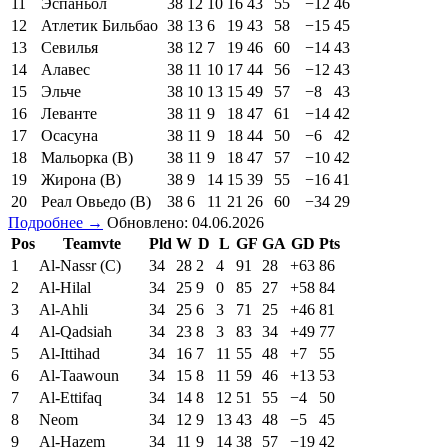
11
Эспаньол
38
12
10
16
43
55
−12
46
12
Атлетик Бильбао
38
13
6
19
43
58
−15
45
13
Севилья
38
12
7
19
46
60
−14
43
14
Алавес
38
11
10
17
44
56
−12
43
15
Эльче
38
10
13
15
49
57
−8
43
16
Леванте
38
11
9
18
47
61
−14
42
17
Осасуна
38
11
9
18
44
50
−6
42
18
Мальорка (В)
38
11
9
18
47
57
−10
42
19
Жирона (В)
38
9
14
15
39
55
−16
41
20
Реал Овьедо (В)
38
6
11
21
26
60
−34
29
Подробнее →
Обновлено: 04.06.2026
Pos
Teamvte
Pld
W
D
L
GF
GA
GD
Pts
1
Al-Nassr (C)
34
28
2
4
91
28
+63
86
2
Al-Hilal
34
25
9
0
85
27
+58
84
3
Al-Ahli
34
25
6
3
71
25
+46
81
4
Al-Qadsiah
34
23
8
3
83
34
+49
77
5
Al-Ittihad
34
16
7
11
55
48
+7
55
6
Al-Taawoun
34
15
8
11
59
46
+13
53
7
Al-Ettifaq
34
14
8
12
51
55
−4
50
8
Neom
34
12
9
13
43
48
−5
45
9
Al-Hazem
34
11
9
14
38
57
−19
42