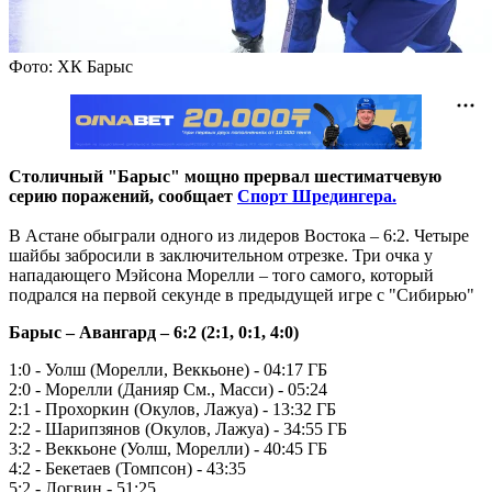
Фото: ХК Барыс
Столичный "Барыс" мощно прервал шестиматчевую
серию поражений, сообщает
Спорт Шредингера.
В Астане обыграли одного из лидеров Востока – 6:2. Четыре
шайбы забросили в заключительном отрезке. Три очка у
нападающего Мэйсона Морелли – того самого, который
подрался на первой секунде в предыдущей игре с "Сибирью"
Барыс – Авангард – 6:2 (2:1, 0:1, 4:0)
1:0 - Уолш (Морелли, Веккьоне) - 04:17 ГБ
2:0 - Морелли (Данияр См., Масси) - 05:24
2:1 - Прохоркин (Окулов, Лажуа) - 13:32 ГБ
2:2 - Шарипзянов (Окулов, Лажуа) - 34:55 ГБ
3:2 - Веккьоне (Уолш, Морелли) - 40:45 ГБ
4:2 - Бекетаев (Томпсон) - 43:35
5:2 - Логвин - 51:25