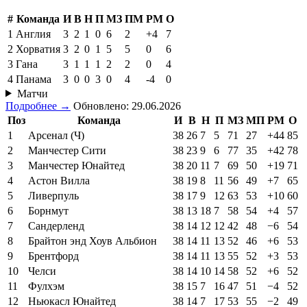
#
Команда
И
В
Н
П
МЗ
ПМ
РМ
О
1
Англия
3
2
1
0
6
2
+4
7
2
Хорватия
3
2
0
1
5
5
0
6
3
Гана
3
1
1
1
2
2
0
4
4
Панама
3
0
0
3
0
4
-4
0
Матчи
Подробнее →
Обновлено: 29.06.2026
Поз
Команда
И
В
Н
П
МЗ
МП
РМ
О
1
Арсенал (Ч)
38
26
7
5
71
27
+44
85
2
Манчестер Сити
38
23
9
6
77
35
+42
78
3
Манчестер Юнайтед
38
20
11
7
69
50
+19
71
4
Астон Вилла
38
19
8
11
56
49
+7
65
5
Ливерпуль
38
17
9
12
63
53
+10
60
6
Борнмут
38
13
18
7
58
54
+4
57
7
Сандерленд
38
14
12
12
42
48
−6
54
8
Брайтон энд Хоув Альбион
38
14
11
13
52
46
+6
53
9
Брентфорд
38
14
11
13
55
52
+3
53
10
Челси
38
14
10
14
58
52
+6
52
11
Фулхэм
38
15
7
16
47
51
−4
52
12
Ньюкасл Юнайтед
38
14
7
17
53
55
−2
49