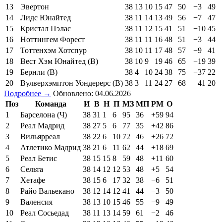
13
Эвертон
38
13
10
15
47
50
−3
49
14
Лидс Юнайтед
38
11
14
13
49
56
−7
47
15
Кристал Пэлас
38
11
12
15
41
51
−10
45
16
Ноттингем Форест
38
11
11
16
48
51
−3
44
17
Тоттенхэм Хотспур
38
10
11
17
48
57
−9
41
18
Вест Хэм Юнайтед (В)
38
10
9
19
46
65
−19
39
19
Бернли (В)
38
4
10
24
38
75
−37
22
20
Вулверхэмптон Уондерерс (В)
38
3
11
24
27
68
−41
20
Подробнее →
Обновлено: 04.06.2026
Поз
Команда
И
В
Н
П
МЗ
МП
РМ
О
1
Барселона (Ч)
38
31
1
6
95
36
+59
94
2
Реал Мадрид
38
27
5
6
77
35
+42
86
3
Вильярреал
38
22
6
10
72
46
+26
72
4
Атлетико Мадрид
38
21
6
11
62
44
+18
69
5
Реал Бетис
38
15
15
8
59
48
+11
60
6
Сельта
38
14
12
12
53
48
+5
54
7
Хетафе
38
15
6
17
32
38
−6
51
8
Райо Вальекано
38
12
14
12
41
44
−3
50
9
Валенсия
38
13
10
15
46
55
−9
49
10
Реал Сосьедад
38
11
13
14
59
61
−2
46