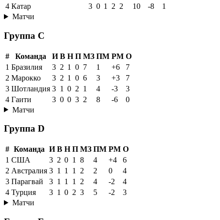
4
Катар
3
0
1
2
2
10
-8
1
Матчи
Группа C
#
Команда
И
В
Н
П
МЗ
ПМ
РМ
О
1
Бразилия
3
2
1
0
7
1
+6
7
2
Марокко
3
2
1
0
6
3
+3
7
3
Шотландия
3
1
0
2
1
4
-3
3
4
Гаити
3
0
0
3
2
8
-6
0
Матчи
Группа D
#
Команда
И
В
Н
П
МЗ
ПМ
РМ
О
1
США
3
2
0
1
8
4
+4
6
2
Австралия
3
1
1
1
2
2
0
4
3
Парагвай
3
1
1
1
2
4
-2
4
4
Турция
3
1
0
2
3
5
-2
3
Матчи