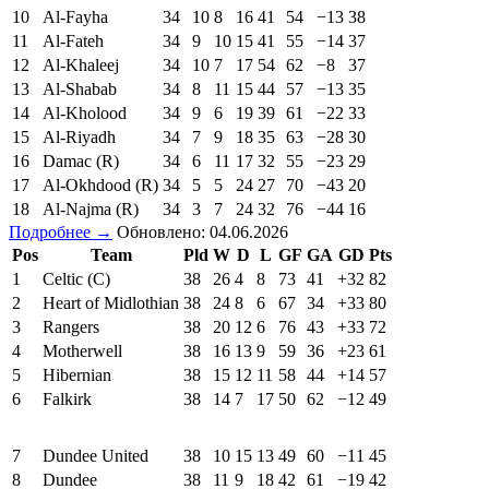
10
Al-Fayha
34
10
8
16
41
54
−13
38
11
Al-Fateh
34
9
10
15
41
55
−14
37
12
Al-Khaleej
34
10
7
17
54
62
−8
37
13
Al-Shabab
34
8
11
15
44
57
−13
35
14
Al-Kholood
34
9
6
19
39
61
−22
33
15
Al-Riyadh
34
7
9
18
35
63
−28
30
16
Damac (R)
34
6
11
17
32
55
−23
29
17
Al-Okhdood (R)
34
5
5
24
27
70
−43
20
18
Al-Najma (R)
34
3
7
24
32
76
−44
16
Подробнее →
Обновлено: 04.06.2026
Pos
Team
Pld
W
D
L
GF
GA
GD
Pts
1
Celtic (C)
38
26
4
8
73
41
+32
82
2
Heart of Midlothian
38
24
8
6
67
34
+33
80
3
Rangers
38
20
12
6
76
43
+33
72
4
Motherwell
38
16
13
9
59
36
+23
61
5
Hibernian
38
15
12
11
58
44
+14
57
6
Falkirk
38
14
7
17
50
62
−12
49
7
Dundee United
38
10
15
13
49
60
−11
45
8
Dundee
38
11
9
18
42
61
−19
42