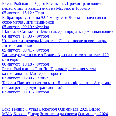
Елена Рыбакина - Дарья Касаткина. Прямая трансляция
первого матча казахстанки на Мастерс в Торонто
05 августа, 15:12 • Теннис
Кайрат пропустил на 92-й минуте от Левски: видео гола и
обзор матча Лиги чемпионов
05 августа, 00:19 • Футбол
Шанс для Сатпаева? Челси намерен продать трех нападающих
04 августа, 17:03 • Футбол
Что сказали тренеры Кайрата и Левски после первой игры
Лиги чемпионов
05 августа, 09:41 • Футбол
Винисиус удалил все о Реале - Арсенал готов заплатить 120
млн евро
06 августа, 10:18 • Футбол
Елена Рыбакина - Энн Ли. Прямая трансляция матча
казахстанки на Мастерс в Торонто
07 августа, 06:30 • Теннис
Тобол и Партизан начали матч Лиги конференций. А где мне
посмотреть прямую трансляцию?
07 августа, 00:01 • Футбол
Бокс
Теннис
Футзал
Баскетбол
Олимпиада-2026
Видео
ММА
Хоккей
Дзюдо
Зимние виды спорта
Олимпиада-2024