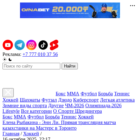
Реклама:
+7 777 010 37 56
Найти
Бокс
ММА
Футбол
Борьба
Теннис
Хоккей
Шахматы
Футзал
Дзюдо
Киберспорт
Легкая атлетика
Зимние виды спорта
Другие
ЧМ-2026
Олимпиада-2026
Lifestyle
Все категории
О Спорте Шредингера
Бокс
ММА
Футбол
Борьба
Теннис
Хоккей
Елена Рыбакина - Энн Ли. Прямая трансляция матча
казахстанки на Мастерс в Торонто
Главная
/
Хоккей
/
16 октября 2025, 22:17