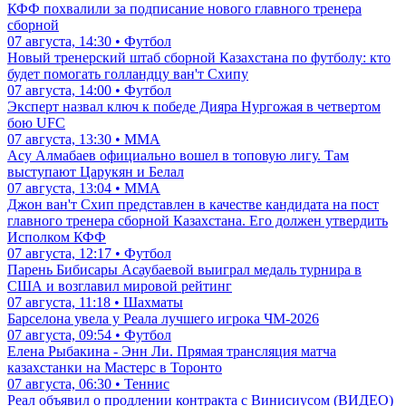
КФФ похвалили за подписание нового главного тренера
сборной
07 августа, 14:30 • Футбол
Новый тренерский штаб сборной Казахстана по футболу: кто
будет помогать голландцу ван'т Схипу
07 августа, 14:00 • Футбол
Эксперт назвал ключ к победе Дияра Нургожая в четвертом
бою UFC
07 августа, 13:30 • ММА
Асу Алмабаев официально вошел в топовую лигу. Там
выступают Царукян и Белал
07 августа, 13:04 • ММА
Джон ван'т Схип представлен в качестве кандидата на пост
главного тренера сборной Казахстана. Его должен утвердить
Исполком КФФ
07 августа, 12:17 • Футбол
Парень Бибисары Асаубаевой выиграл медаль турнира в
США и возглавил мировой рейтинг
07 августа, 11:18 • Шахматы
Барселона увела у Реала лучшего игрока ЧМ-2026
07 августа, 09:54 • Футбол
Елена Рыбакина - Энн Ли. Прямая трансляция матча
казахстанки на Мастерс в Торонто
07 августа, 06:30 • Теннис
Реал объявил о продлении контракта с Винисиусом (ВИДЕО)