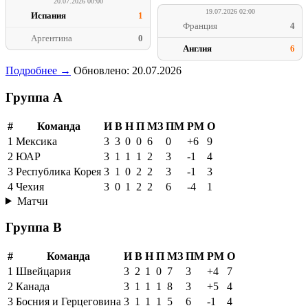
20.07.2026 00:00
19.07.2026 02:00
Испания
1
Франция
4
Аргентина
0
Англия
6
Подробнее →
Обновлено: 20.07.2026
Группа A
#
Команда
И
В
Н
П
МЗ
ПМ
РМ
О
1
Мексика
3
3
0
0
6
0
+6
9
2
ЮАР
3
1
1
1
2
3
-1
4
3
Республика Корея
3
1
0
2
2
3
-1
3
4
Чехия
3
0
1
2
2
6
-4
1
Матчи
Группа B
#
Команда
И
В
Н
П
МЗ
ПМ
РМ
О
1
Швейцария
3
2
1
0
7
3
+4
7
2
Канада
3
1
1
1
8
3
+5
4
3
Босния и Герцеговина
3
1
1
1
5
6
-1
4