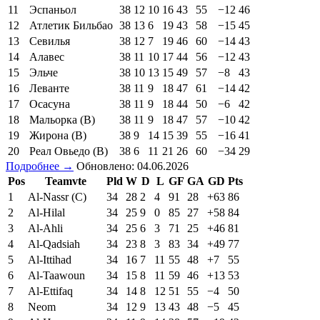
11
Эспаньол
38
12
10
16
43
55
−12
46
12
Атлетик Бильбао
38
13
6
19
43
58
−15
45
13
Севилья
38
12
7
19
46
60
−14
43
14
Алавес
38
11
10
17
44
56
−12
43
15
Эльче
38
10
13
15
49
57
−8
43
16
Леванте
38
11
9
18
47
61
−14
42
17
Осасуна
38
11
9
18
44
50
−6
42
18
Мальорка (В)
38
11
9
18
47
57
−10
42
19
Жирона (В)
38
9
14
15
39
55
−16
41
20
Реал Овьедо (В)
38
6
11
21
26
60
−34
29
Подробнее →
Обновлено: 04.06.2026
Pos
Teamvte
Pld
W
D
L
GF
GA
GD
Pts
1
Al-Nassr (C)
34
28
2
4
91
28
+63
86
2
Al-Hilal
34
25
9
0
85
27
+58
84
3
Al-Ahli
34
25
6
3
71
25
+46
81
4
Al-Qadsiah
34
23
8
3
83
34
+49
77
5
Al-Ittihad
34
16
7
11
55
48
+7
55
6
Al-Taawoun
34
15
8
11
59
46
+13
53
7
Al-Ettifaq
34
14
8
12
51
55
−4
50
8
Neom
34
12
9
13
43
48
−5
45