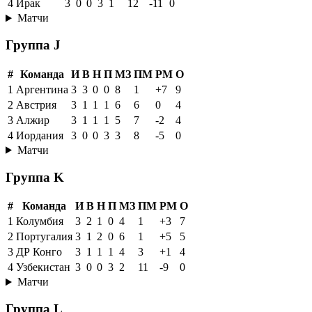
4
Ирак
3
0
0
3
1
12
-11
0
Матчи
Группа J
#
Команда
И
В
Н
П
МЗ
ПМ
РМ
О
1
Аргентина
3
3
0
0
8
1
+7
9
2
Австрия
3
1
1
1
6
6
0
4
3
Алжир
3
1
1
1
5
7
-2
4
4
Иордания
3
0
0
3
3
8
-5
0
Матчи
Группа K
#
Команда
И
В
Н
П
МЗ
ПМ
РМ
О
1
Колумбия
3
2
1
0
4
1
+3
7
2
Португалия
3
1
2
0
6
1
+5
5
3
ДР Конго
3
1
1
1
4
3
+1
4
4
Узбекистан
3
0
0
3
2
11
-9
0
Матчи
Группа L