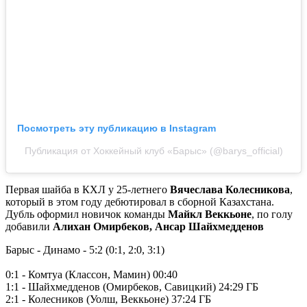
Посмотреть эту публикацию в Instagram
Публикация от Хоккейный клуб «Барыс» (@barys_official)
Первая шайба в КХЛ у 25-летнего
Вячеслава Колесникова
,
который в этом году дебютировал в сборной Казахстана.
Дубль оформил новичок команды
Майкл Веккьоне
, по голу
добавили
Алихан Омирбеков, Ансар Шайхмедденов
Барыс - Динамо - 5:2 (0:1, 2:0, 3:1)
0:1 - Комтуа (Классон, Мамин) 00:40
1:1 - Шайхмедденов (Омирбеков, Савицкий) 24:29 ГБ
2:1 - Колесников (Уолш, Веккьоне) 37:24 ГБ