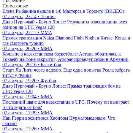
Последние
Популярные
Елена Рыбакина вышла в 1/8 Мастерса в Торонто (ВИДЕО)
07 августа, 23:14 • Теннис
Дияр Нургожай - Бруно Лопес: Результаты взвешивания всех
бойцов на UFC Vegas 120
07 августа, 22:11 • ММА
Прямая трансляция Naiza Diamond Fight Night в Китае. Когда и
где смотреть турнир
07 августа, 20:26 • ММА
Коллапс в казахстанском баскетболе: Астана обратилась к
Токаеву на фоне закрытия, Атырау проведет сезон в Армении
07 августа, 20:16 • Баскетбол
Старт Ла Лиги через неделю. Еще одна попытка Реала забрать
титул у Флика
07 августа, 19:20 • Футбол
Дияр Нургожай - Бруно Лопес: Прямая трансляция боя на
UFC Vegas 120
07 августа, 19:04 • ММА
Последний шанс для казахстанца в UFC. Почему он выиграет
и что ждать от боя?
07 августа, 17:39 • ММА
Иан Гэрри восхитился Хабибом Нурмагомедовым. Что
сказал?
07 августа, 17:26 • ММА