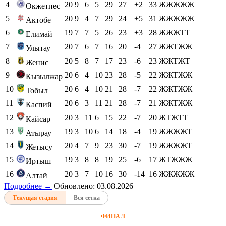
4
20
9
6
5
29
27
+2
33
ЖЖЖЖЖ
Окжетпес
5
20
9
4
7
29
24
+5
31
ЖЖЖЖЖ
Актобе
6
19
7
7
5
26
23
+3
28
ЖЖЖТТ
Елимай
7
20
7
6
7
16
20
-4
27
ЖЖТЖЖ
Улытау
8
20
5
8
7
17
23
-6
23
ЖЖТЖТ
Женис
9
20
6
4
10
23
28
-5
22
ЖЖТЖЖ
Кызылжар
10
20
6
4
10
21
28
-7
22
ЖЖТЖЖ
Тобыл
11
20
6
3
11
21
28
-7
21
ЖЖТЖЖ
Каспий
12
20
3
11
6
15
22
-7
20
ЖТЖТТ
Кайсар
13
19
3
10
6
14
18
-4
19
ЖЖЖЖТ
Атырау
14
20
4
7
9
23
30
-7
19
ЖЖЖЖТ
Жетысу
15
19
3
8
8
19
25
-6
17
ЖТЖЖЖ
Иртыш
16
20
3
7
10
16
30
-14
16
ЖЖЖЖЖ
Алтай
Подробнее →
Обновлено: 03.08.2026
Текущая стадия
Вся сетка
ФИНАЛ