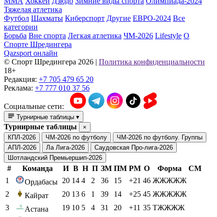
ММА
Хоккей
Дзюдо
Зимние виды спорта
Олимпиада-2024
Тяжелая атлетика
Футбол
Шахматы
Киберспорт
Другие
ЕВРО-2024
Все
категории
Борьба
Вне спорта
Легкая атлетика
ЧМ-2026
Lifestyle
О
Спорте Шредингера
Qazsport онлайн
© Cпорт Шредингера 2026
|
Политика конфиденциальности
18+
Редакция:
+7 705 479 65 20
Реклама:
+7 777 010 37 56
Социальные сети:
Турнирные таблицы
▾
Турнирные таблицы
×
КПЛ-2026
ЧМ-2026 по футболу
ЧМ-2026 по футболу. Группы
АПЛ-2026
Ла Лига-2026
Саудовская Про-лига-2026
Шотландский Премьершип-2026
#
Команда
И
В
Н
П
ЗМ
ПМ
РМ
О
Форма
СМ
1
20
14
4
2
36
15
+21
46
ЖЖЖЖЖ
Ордабасы
2
20
13
6
1
39
14
+25
45
ЖЖЖЖЖ
Кайрат
3
19
10
5
4
31
20
+11
35
ТЖЖЖЖ
Астана