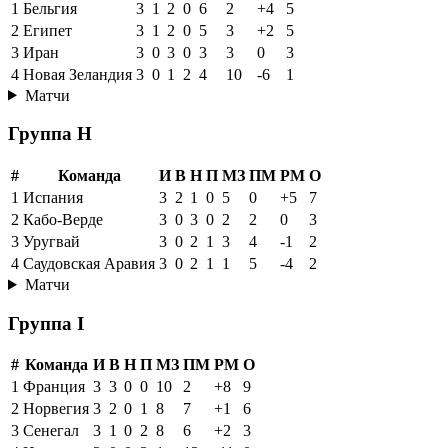
1
Бельгия
3
1
2
0
6
2
+4
5
2
Египет
3
1
2
0
5
3
+2
5
3
Иран
3
0
3
0
3
3
0
3
4
Новая Зеландия
3
0
1
2
4
10
-6
1
Матчи
Группа H
#
Команда
И
В
Н
П
МЗ
ПМ
РМ
О
1
Испания
3
2
1
0
5
0
+5
7
2
Кабо-Верде
3
0
3
0
2
2
0
3
3
Уругвай
3
0
2
1
3
4
-1
2
4
Саудовская Аравия
3
0
2
1
1
5
-4
2
Матчи
Группа I
#
Команда
И
В
Н
П
МЗ
ПМ
РМ
О
1
Франция
3
3
0
0
10
2
+8
9
2
Норвегия
3
2
0
1
8
7
+1
6
3
Сенегал
3
1
0
2
8
6
+2
3