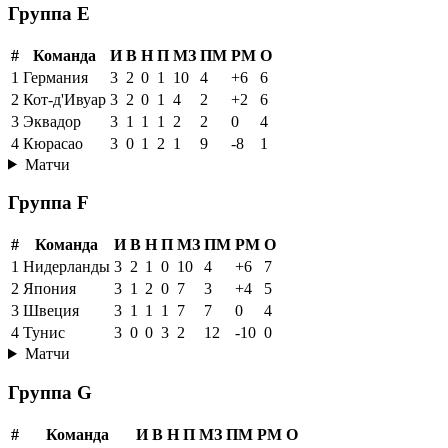
Группа E
#
Команда
И
В
Н
П
МЗ
ПМ
РМ
О
1
Германия
3
2
0
1
10
4
+6
6
2
Кот-д'Ивуар
3
2
0
1
4
2
+2
6
3
Эквадор
3
1
1
1
2
2
0
4
4
Кюрасао
3
0
1
2
1
9
-8
1
Матчи
Группа F
#
Команда
И
В
Н
П
МЗ
ПМ
РМ
О
1
Нидерланды
3
2
1
0
10
4
+6
7
2
Япония
3
1
2
0
7
3
+4
5
3
Швеция
3
1
1
1
7
7
0
4
4
Тунис
3
0
0
3
2
12
-10
0
Матчи
Группа G
#
Команда
И
В
Н
П
МЗ
ПМ
РМ
О