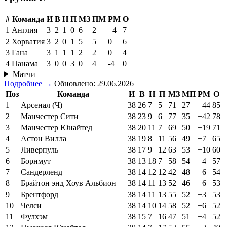
#
Команда
И
В
Н
П
МЗ
ПМ
РМ
О
1
Англия
3
2
1
0
6
2
+4
7
2
Хорватия
3
2
0
1
5
5
0
6
3
Гана
3
1
1
1
2
2
0
4
4
Панама
3
0
0
3
0
4
-4
0
Матчи
Подробнее →
Обновлено: 29.06.2026
Поз
Команда
И
В
Н
П
МЗ
МП
РМ
О
1
Арсенал (Ч)
38
26
7
5
71
27
+44
85
2
Манчестер Сити
38
23
9
6
77
35
+42
78
3
Манчестер Юнайтед
38
20
11
7
69
50
+19
71
4
Астон Вилла
38
19
8
11
56
49
+7
65
5
Ливерпуль
38
17
9
12
63
53
+10
60
6
Борнмут
38
13
18
7
58
54
+4
57
7
Сандерленд
38
14
12
12
42
48
−6
54
8
Брайтон энд Хоув Альбион
38
14
11
13
52
46
+6
53
9
Брентфорд
38
14
11
13
55
52
+3
53
10
Челси
38
14
10
14
58
52
+6
52
11
Фулхэм
38
15
7
16
47
51
−4
52