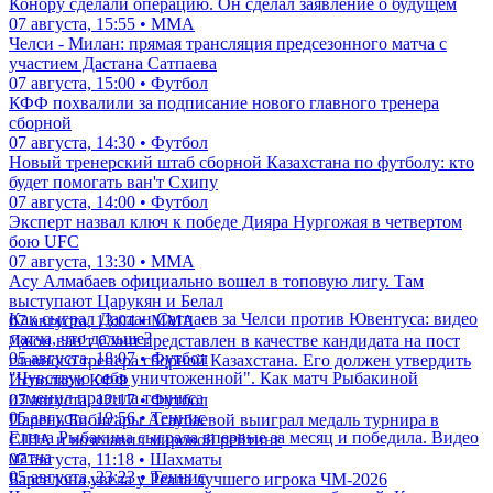
Конору сделали операцию. Он сделал заявление о будущем
07 августа, 15:55 • ММА
Челси - Милан: прямая трансляция предсезонного матча с
участием Дастана Сатпаева
07 августа, 15:00 • Футбол
КФФ похвалили за подписание нового главного тренера
сборной
07 августа, 14:30 • Футбол
Новый тренерский штаб сборной Казахстана по футболу: кто
будет помогать ван'т Схипу
07 августа, 14:00 • Футбол
Эксперт назвал ключ к победе Дияра Нургожая в четвертом
бою UFC
07 августа, 13:30 • ММА
Асу Алмабаев официально вошел в топовую лигу. Там
выступают Царукян и Белал
Как сыграл Дастан Сатпаев за Челси против Ювентуса: видео
07 августа, 13:04 • ММА
матча, что дальше?
Джон ван'т Схип представлен в качестве кандидата на пост
05 августа, 18:07 • Футбол
главного тренера сборной Казахстана. Его должен утвердить
"Чувствую себя уничтоженной". Как матч Рыбакиной
Исполком КФФ
изменил правила тенниса
07 августа, 12:17 • Футбол
05 августа, 19:56 • Теннис
Парень Бибисары Асаубаевой выиграл медаль турнира в
Елена Рыбакина сыграла впервые за месяц и победила. Видео
США и возглавил мировой рейтинг
матча
07 августа, 11:18 • Шахматы
05 августа, 23:23 • Теннис
Барселона увела у Реала лучшего игрока ЧМ-2026