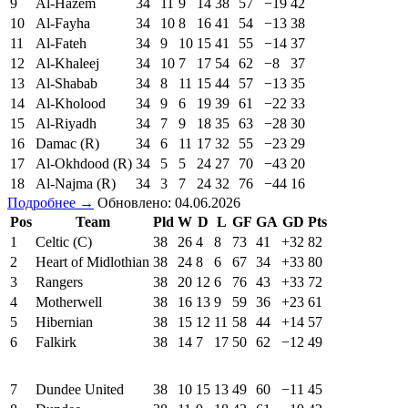
9
Al-Hazem
34
11
9
14
38
57
−19
42
10
Al-Fayha
34
10
8
16
41
54
−13
38
11
Al-Fateh
34
9
10
15
41
55
−14
37
12
Al-Khaleej
34
10
7
17
54
62
−8
37
13
Al-Shabab
34
8
11
15
44
57
−13
35
14
Al-Kholood
34
9
6
19
39
61
−22
33
15
Al-Riyadh
34
7
9
18
35
63
−28
30
16
Damac (R)
34
6
11
17
32
55
−23
29
17
Al-Okhdood (R)
34
5
5
24
27
70
−43
20
18
Al-Najma (R)
34
3
7
24
32
76
−44
16
Подробнее →
Обновлено: 04.06.2026
Pos
Team
Pld
W
D
L
GF
GA
GD
Pts
1
Celtic (C)
38
26
4
8
73
41
+32
82
2
Heart of Midlothian
38
24
8
6
67
34
+33
80
3
Rangers
38
20
12
6
76
43
+33
72
4
Motherwell
38
16
13
9
59
36
+23
61
5
Hibernian
38
15
12
11
58
44
+14
57
6
Falkirk
38
14
7
17
50
62
−12
49
7
Dundee United
38
10
15
13
49
60
−11
45