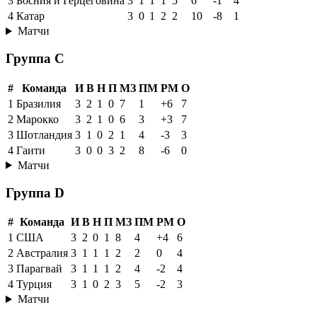
3
Босния и Герцеговина
3
1
1
1
5
6
-1
4
4
Катар
3
0
1
2
2
10
-8
1
Матчи
Группа C
#
Команда
И
В
Н
П
МЗ
ПМ
РМ
О
1
Бразилия
3
2
1
0
7
1
+6
7
2
Марокко
3
2
1
0
6
3
+3
7
3
Шотландия
3
1
0
2
1
4
-3
3
4
Гаити
3
0
0
3
2
8
-6
0
Матчи
Группа D
#
Команда
И
В
Н
П
МЗ
ПМ
РМ
О
1
США
3
2
0
1
8
4
+4
6
2
Австралия
3
1
1
1
2
2
0
4
3
Парагвай
3
1
1
1
2
4
-2
4
4
Турция
3
1
0
2
3
5
-2
3
Матчи