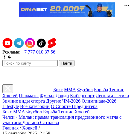
Реклама:
+7 777 010 37 56
Найти
Бокс
ММА
Футбол
Борьба
Теннис
Хоккей
Шахматы
Футзал
Дзюдо
Киберспорт
Легкая атлетика
Зимние виды спорта
Другие
ЧМ-2026
Олимпиада-2026
Lifestyle
Все категории
О Спорте Шредингера
Бокс
ММА
Футбол
Борьба
Теннис
Хоккей
Челси - Милан: прямая трансляция предсезонного матча с
участием Дастана Сатпаева
Главная
/
Хоккей
/
15 сентября 2025, 21:58