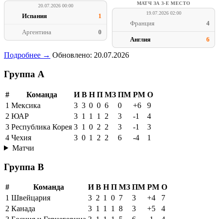
МАТЧ ЗА 3-Е МЕСТО
20.07.2026 00:00
19.07.2026 02:00
Испания
1
Франция
4
Аргентина
0
Англия
6
Подробнее →
Обновлено: 20.07.2026
Группа A
#
Команда
И
В
Н
П
МЗ
ПМ
РМ
О
1
Мексика
3
3
0
0
6
0
+6
9
2
ЮАР
3
1
1
1
2
3
-1
4
3
Республика Корея
3
1
0
2
2
3
-1
3
4
Чехия
3
0
1
2
2
6
-4
1
Матчи
Группа B
#
Команда
И
В
Н
П
МЗ
ПМ
РМ
О
1
Швейцария
3
2
1
0
7
3
+4
7
2
Канада
3
1
1
1
8
3
+5
4