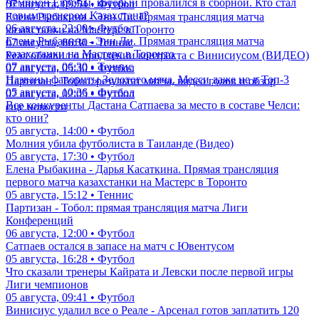
Чемпион Европы, который провалился в сборной. Кто стал
07 августа, 09:54 • Футбол
новым тренером Казахстана?
Елена Рыбакина - Энн Ли. Прямая трансляция матча
06 августа, 22:00 • Футбол
казахстанки на Мастерс в Торонто
Елена Рыбакина - Энн Ли. Прямая трансляция матча
07 августа, 06:30 • Теннис
казахстанки на Мастерс в Торонто
Реал объявил о продлении контракта с Винисиусом (ВИДЕО)
07 августа, 06:30 • Теннис
07 августа, 05:30 • Футбол
Названы фавориты Золотого мяча. Месси даже не в Топ-3
Партизан - Тобол: результат матча, видео голов и обзор
05 августа, 10:36 • Футбол
07 августа, 02:05 • Футбол
Все конкуренты Дастана Сатпаева за место в составе Челси:
еще новости
кто они?
05 августа, 14:00 • Футбол
Молния убила футболиста в Таиланде (Видео)
05 августа, 17:30 • Футбол
Елена Рыбакина - Дарья Касаткина. Прямая трансляция
первого матча казахстанки на Мастерс в Торонто
05 августа, 15:12 • Теннис
Партизан - Тобол: прямая трансляция матча Лиги
Конференций
06 августа, 12:00 • Футбол
Сатпаев остался в запасе на матч с Ювентусом
05 августа, 16:28 • Футбол
Что сказали тренеры Кайрата и Левски после первой игры
Лиги чемпионов
05 августа, 09:41 • Футбол
Винисиус удалил все о Реале - Арсенал готов заплатить 120