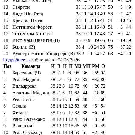
12
Ньюкасл Юнайтед
38
14
7
17
53
55
−2
49
13
Эвертон
38
13
10
15
47
50
−3
49
14
Лидс Юнайтед
38
11
14
13
49
56
−7
47
15
Кристал Пэлас
38
11
12
15
41
51
−10
45
16
Ноттингем Форест
38
11
11
16
48
51
−3
44
17
Тоттенхэм Хотспур
38
10
11
17
48
57
−9
41
18
Вест Хэм Юнайтед (В)
38
10
9
19
46
65
−19
39
19
Бернли (В)
38
4
10
24
38
75
−37
22
20
Вулверхэмптон Уондерерс (В)
38
3
11
24
27
68
−41
20
Подробнее →
Обновлено: 04.06.2026
Поз
Команда
И
В
Н
П
МЗ
МП
РМ
О
1
Барселона (Ч)
38
31
1
6
95
36
+59
94
2
Реал Мадрид
38
27
5
6
77
35
+42
86
3
Вильярреал
38
22
6
10
72
46
+26
72
4
Атлетико Мадрид
38
21
6
11
62
44
+18
69
5
Реал Бетис
38
15
15
8
59
48
+11
60
6
Сельта
38
14
12
12
53
48
+5
54
7
Хетафе
38
15
6
17
32
38
−6
51
8
Райо Вальекано
38
12
14
12
41
44
−3
50
9
Валенсия
38
13
10
15
46
55
−9
49
10
Реал Сосьедад
38
11
13
14
59
61
−2
46