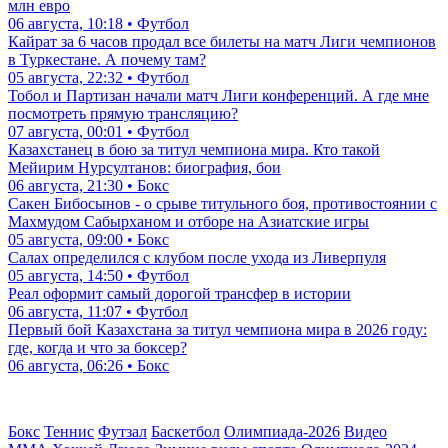
млн евро
06 августа, 10:18 • Футбол
Кайрат за 6 часов продал все билеты на матч Лиги чемпионов
в Туркестане. А почему там?
05 августа, 22:32 • Футбол
Тобол и Партизан начали матч Лиги конференций. А где мне
посмотреть прямую трансляцию?
07 августа, 00:01 • Футбол
Казахстанец в бою за титул чемпиона мира. Кто такой
Мейирим Нурсултанов: биография, бои
06 августа, 21:30 • Бокс
Сакен Бибосынов - о срыве титульного боя, противостоянии с
Махмудом Сабырханом и отборе на Азиатские игры
05 августа, 09:00 • Бокс
Салах определился с клубом после ухода из Ливерпуля
05 августа, 14:50 • Футбол
Реал оформит самый дорогой трансфер в истории
06 августа, 11:07 • Футбол
Первый бой Казахстана за титул чемпиона мира в 2026 году:
где, когда и что за боксер?
06 августа, 06:26 • Бокс
Бокс
Теннис
Футзал
Баскетбол
Олимпиада-2026
Видео