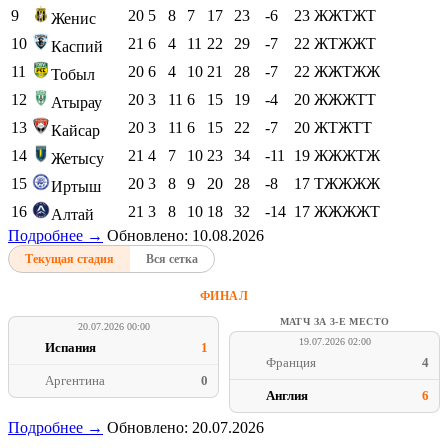
9
20
5
8
7
17
23
-6
23
ЖЖТЖТ
Женис
10
21
6
4
11
22
29
-7
22
ЖТЖЖТ
Каспий
11
20
6
4
10
21
28
-7
22
ЖЖТЖЖ
Тобыл
12
20
3
11
6
15
19
-4
20
ЖЖЖТТ
Атырау
13
20
3
11
6
15
22
-7
20
ЖТЖТТ
Кайсар
14
21
4
7
10
23
34
-11
19
ЖЖЖТЖ
Жетысу
15
20
3
8
9
20
28
-8
17
ТЖЖЖЖ
Иртыш
16
21
3
8
10
18
32
-14
17
ЖЖЖЖТ
Алтай
Подробнее →
Обновлено: 10.08.2026
Текущая стадия
Вся сетка
ФИНАЛ
МАТЧ ЗА 3-Е МЕСТО
20.07.2026 00:00
19.07.2026 02:00
Испания
1
Франция
4
Аргентина
0
Англия
6
Подробнее →
Обновлено: 20.07.2026