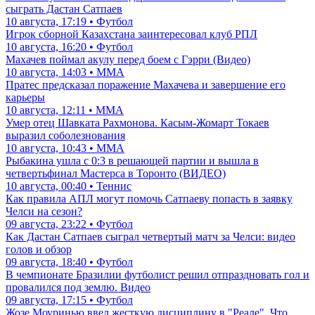
сыграть Дастан Сатпаев
10 августа, 17:19 • Футбол
Игрок сборной Казахстана заинтересовал клуб РПЛ
10 августа, 16:20 • Футбол
Махачев поймал акулу перед боем с Гэрри (Видео)
10 августа, 14:03 • ММА
Пратес предсказал поражение Махачева и завершение его
карьеры
10 августа, 12:11 • ММА
Умер отец Шавката Рахмонова. Касым-Жомарт Токаев
выразил соболезнования
10 августа, 10:43 • ММА
Рыбакина ушла с 0:3 в решающей партии и вышла в
четвертьфинал Мастерса в Торонто (ВИДЕО)
10 августа, 00:40 • Теннис
Как правила АПЛ могут помочь Сатпаеву попасть в заявку
Челси на сезон?
09 августа, 23:22 • Футбол
Как Дастан Сатпаев сыграл четвертый матч за Челси: видео
голов и обзор
09 августа, 18:40 • Футбол
В чемпионате Бразилии футболист решил отпраздновать гол и
провалился под землю. Видео
09 августа, 17:15 • Футбол
Жозе Моуринью ввел жесткую дисциплину в "Реале". Что