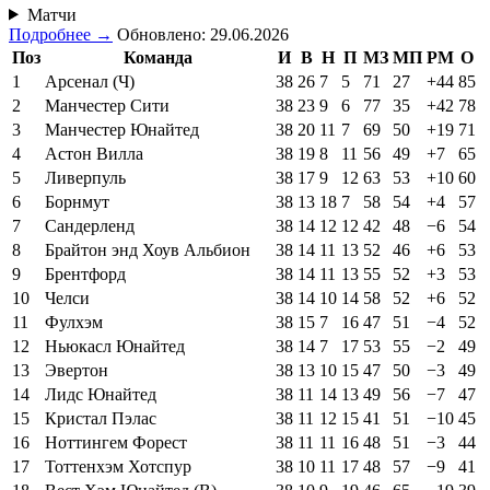
Матчи
Подробнее →
Обновлено: 29.06.2026
Поз
Команда
И
В
Н
П
МЗ
МП
РМ
О
1
Арсенал (Ч)
38
26
7
5
71
27
+44
85
2
Манчестер Сити
38
23
9
6
77
35
+42
78
3
Манчестер Юнайтед
38
20
11
7
69
50
+19
71
4
Астон Вилла
38
19
8
11
56
49
+7
65
5
Ливерпуль
38
17
9
12
63
53
+10
60
6
Борнмут
38
13
18
7
58
54
+4
57
7
Сандерленд
38
14
12
12
42
48
−6
54
8
Брайтон энд Хоув Альбион
38
14
11
13
52
46
+6
53
9
Брентфорд
38
14
11
13
55
52
+3
53
10
Челси
38
14
10
14
58
52
+6
52
11
Фулхэм
38
15
7
16
47
51
−4
52
12
Ньюкасл Юнайтед
38
14
7
17
53
55
−2
49
13
Эвертон
38
13
10
15
47
50
−3
49
14
Лидс Юнайтед
38
11
14
13
49
56
−7
47
15
Кристал Пэлас
38
11
12
15
41
51
−10
45
16
Ноттингем Форест
38
11
11
16
48
51
−3
44
17
Тоттенхэм Хотспур
38
10
11
17
48
57
−9
41