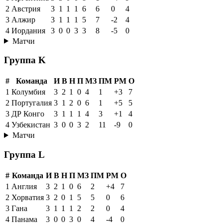
2
Австрия
3
1
1
1
6
6
0
4
3
Алжир
3
1
1
1
5
7
-2
4
4
Иордания
3
0
0
3
3
8
-5
0
Матчи
Группа K
#
Команда
И
В
Н
П
МЗ
ПМ
РМ
О
1
Колумбия
3
2
1
0
4
1
+3
7
2
Португалия
3
1
2
0
6
1
+5
5
3
ДР Конго
3
1
1
1
4
3
+1
4
4
Узбекистан
3
0
0
3
2
11
-9
0
Матчи
Группа L
#
Команда
И
В
Н
П
МЗ
ПМ
РМ
О
1
Англия
3
2
1
0
6
2
+4
7
2
Хорватия
3
2
0
1
5
5
0
6
3
Гана
3
1
1
1
2
2
0
4
4
Панама
3
0
0
3
0
4
-4
0