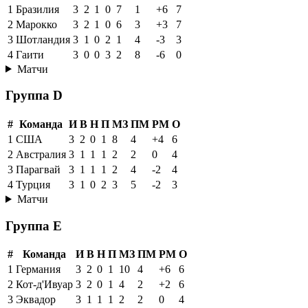
1
Бразилия
3
2
1
0
7
1
+6
7
2
Марокко
3
2
1
0
6
3
+3
7
3
Шотландия
3
1
0
2
1
4
-3
3
4
Гаити
3
0
0
3
2
8
-6
0
Матчи
Группа D
#
Команда
И
В
Н
П
МЗ
ПМ
РМ
О
1
США
3
2
0
1
8
4
+4
6
2
Австралия
3
1
1
1
2
2
0
4
3
Парагвай
3
1
1
1
2
4
-2
4
4
Турция
3
1
0
2
3
5
-2
3
Матчи
Группа E
#
Команда
И
В
Н
П
МЗ
ПМ
РМ
О
1
Германия
3
2
0
1
10
4
+6
6
2
Кот-д'Ивуар
3
2
0
1
4
2
+2
6
3
Эквадор
3
1
1
1
2
2
0
4