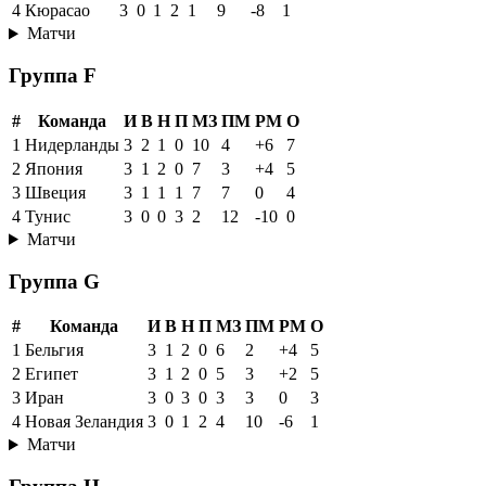
4
Кюрасао
3
0
1
2
1
9
-8
1
Матчи
Группа F
#
Команда
И
В
Н
П
МЗ
ПМ
РМ
О
1
Нидерланды
3
2
1
0
10
4
+6
7
2
Япония
3
1
2
0
7
3
+4
5
3
Швеция
3
1
1
1
7
7
0
4
4
Тунис
3
0
0
3
2
12
-10
0
Матчи
Группа G
#
Команда
И
В
Н
П
МЗ
ПМ
РМ
О
1
Бельгия
3
1
2
0
6
2
+4
5
2
Египет
3
1
2
0
5
3
+2
5
3
Иран
3
0
3
0
3
3
0
3
4
Новая Зеландия
3
0
1
2
4
10
-6
1
Матчи