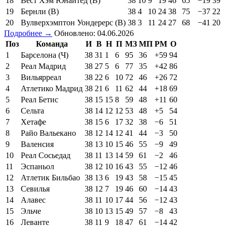
18
Вест Хэм Юнайтед (В)
38
10
9
19
46
65
−19
39
19
Бернли (В)
38
4
10
24
38
75
−37
22
20
Вулверхэмптон Уондерерс (В)
38
3
11
24
27
68
−41
20
Подробнее →
Обновлено: 04.06.2026
Поз
Команда
И
В
Н
П
МЗ
МП
РМ
О
1
Барселона (Ч)
38
31
1
6
95
36
+59
94
2
Реал Мадрид
38
27
5
6
77
35
+42
86
3
Вильярреал
38
22
6
10
72
46
+26
72
4
Атлетико Мадрид
38
21
6
11
62
44
+18
69
5
Реал Бетис
38
15
15
8
59
48
+11
60
6
Сельта
38
14
12
12
53
48
+5
54
7
Хетафе
38
15
6
17
32
38
−6
51
8
Райо Вальекано
38
12
14
12
41
44
−3
50
9
Валенсия
38
13
10
15
46
55
−9
49
10
Реал Сосьедад
38
11
13
14
59
61
−2
46
11
Эспаньол
38
12
10
16
43
55
−12
46
12
Атлетик Бильбао
38
13
6
19
43
58
−15
45
13
Севилья
38
12
7
19
46
60
−14
43
14
Алавес
38
11
10
17
44
56
−12
43
15
Эльче
38
10
13
15
49
57
−8
43
16
Леванте
38
11
9
18
47
61
−14
42