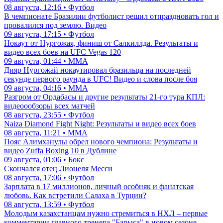
08 августа, 12:16 • Футбол
В чемпионате Бразилии футболист решил отпраздновать гол и
провалился под землю. Видео
09 августа, 17:15 • Футбол
Нокаут от Нургожая, финиш от Салкиллда. Результаты и
видео всех боев на UFC Vegas 120
09 августа, 01:44 • ММА
Дияр Нургожай нокаутировал бразильца на последней
секунде первого раунда в UFC! Видео и слова после боя
09 августа, 04:16 • ММА
Разгром от Ордабасы и другие результаты 21-го тура КПЛ:
видеоообзоры всех матчей
08 августа, 23:55 • Футбол
Naiza Diamond Fight Night: Результаты и видео всех боев
08 августа, 11:21 • ММА
Пояс Алимханулы обрел нового чемпиона: Результаты и
видео Zuffa Boxing 10 в Дублине
09 августа, 01:06 • Бокс
Скончался отец Лионеля Месси
08 августа, 17:06 • Футбол
Зарплата в 17 миллионов, личный особняк и фанатская
любовь. Как встретили Салаха в Турции?
08 августа, 13:59 • Футбол
Молодым казахстанцам нужно стремиться в НХЛ – первые
комментарии главного тренера "Барыса" в новом сезоне