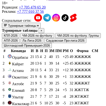
18+
Редакция:
+7 705 479 65 20
Реклама:
+7 777 010 37 56
Социальные сети:
Турнирные таблицы
▾
Турнирные таблицы
×
КПЛ-2026
ЧМ-2026 по футболу
ЧМ-2026 по футболу. Группы
АПЛ-2026
Ла Лига-2026
Саудовская Про-лига-2026
Шотландский Премьершип-2026
#
Команда
И
В
Н
П
ЗМ
ПМ
РМ
О
Форма
СМ
1
21
15
4
2
40
15
+25
49
ЖЖЖЖЖ
Ордабасы
2
20
13
6
1
39
14
+25
45
ЖЖЖЖЖ
Кайрат
3
20
11
5
4
33
21
+12
38
ЖЖЖЖЖ
Астана
4
21
9
6
6
30
29
+1
33
ЖЖЖЖЖ
Окжетпес
5
21
9
5
7
30
25
+5
32
ЖЖЖЖТ
Актобе
6
20
8
7
5
29
24
+5
31
ЖЖТТЖ
Елимай
7
21
7
7
7
17
21
-4
28
ЖТЖЖТ
Улытау
8
21
6
5
10
25
30
-5
23
ЖТЖЖТ
Кызылжар