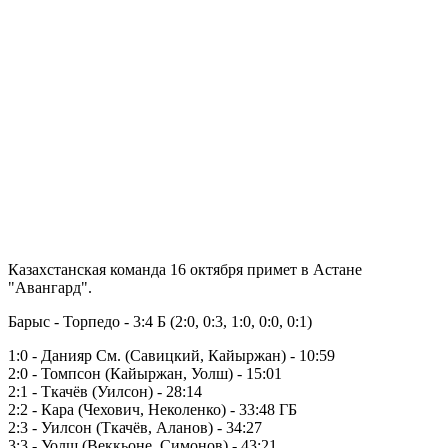
Казахстанская команда 16 октября примет в Астане
"Авангард".
Барыс - Торпедо - 3:4 Б (2:0, 0:3, 1:0, 0:0, 0:1)
1:0 - Данияр См. (Савицкий, Кайыржан) - 10:59
2:0 - Томпсон (Кайыржан, Уолш) - 15:01
2:1 - Ткачёв (Уилсон) - 28:14
2:2 - Кара (Чехович, Неколенко) - 33:48 ГБ
2:3 - Уилсон (Ткачёв, Аланов) - 34:27
3:3 - Уолш (Веккьоне, Симонов) - 43:21