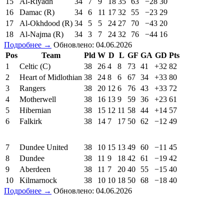
15
Al-Riyadh
34
7
9
18
35
63
−28
30
16
Damac (R)
34
6
11
17
32
55
−23
29
17
Al-Okhdood (R)
34
5
5
24
27
70
−43
20
18
Al-Najma (R)
34
3
7
24
32
76
−44
16
Подробнее →
Обновлено: 04.06.2026
Pos
Team
Pld
W
D
L
GF
GA
GD
Pts
1
Celtic (C)
38
26
4
8
73
41
+32
82
2
Heart of Midlothian
38
24
8
6
67
34
+33
80
3
Rangers
38
20
12
6
76
43
+33
72
4
Motherwell
38
16
13
9
59
36
+23
61
5
Hibernian
38
15
12
11
58
44
+14
57
6
Falkirk
38
14
7
17
50
62
−12
49
7
Dundee United
38
10
15
13
49
60
−11
45
8
Dundee
38
11
9
18
42
61
−19
42
9
Aberdeen
38
11
7
20
40
55
−15
40
10
Kilmarnock
38
10
10
18
50
68
−18
40
Подробнее →
Обновлено: 04.06.2026