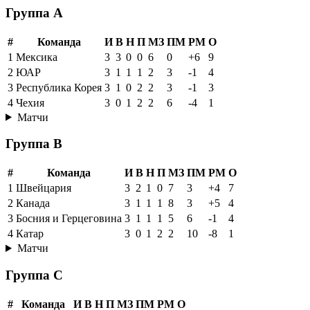
Группа A
#
Команда
И
В
Н
П
МЗ
ПМ
РМ
О
1
Мексика
3
3
0
0
6
0
+6
9
2
ЮАР
3
1
1
1
2
3
-1
4
3
Республика Корея
3
1
0
2
2
3
-1
3
4
Чехия
3
0
1
2
2
6
-4
1
Матчи
Группа B
#
Команда
И
В
Н
П
МЗ
ПМ
РМ
О
1
Швейцария
3
2
1
0
7
3
+4
7
2
Канада
3
1
1
1
8
3
+5
4
3
Босния и Герцеговина
3
1
1
1
5
6
-1
4
4
Катар
3
0
1
2
2
10
-8
1
Матчи
Группа C
#
Команда
И
В
Н
П
МЗ
ПМ
РМ
О