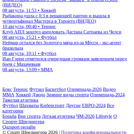
(ВИДЕО)
08 августа, 11:53 • Хоккей
Рыбакина ушла с 0:3 в решающей партии и вышла в
четвертьфинал Мастерса в Торонто (ВИДЕО)
10 августа, 00:40 • Теннис
Клуб АПЛ захотел арендовать Дастана Сатпаева из Челси
08 августа, 15:21 • Футбол
Неймар остался без Золотого мяча из-за Месси - экс-агент
бразильца
08 августа, 10:11 • Футбол
Иан Гэрри отметился очередным громким заявлением перед
боем с Махачевым
08 августа, 13:09 • ММА
Бокс
Теннис
Футзал
Баскетбол
Олимпиада-2026
Видео
ММА
Хоккей
Дзюдо
Зимние виды спорта
Олимпиада-2024
Тяжелая атлетика
Футбол
Шахматы
Киберспорт
Другие
ЕВРО-2024
Все
категории
Борьба
Вне спорта
Легкая атлетика
ЧМ-2026
Lifestyle
О
Спорте Шредингера
Qazsport онлайн
© Cпорт Шредингера 2026
|
Политика конфиденциальности