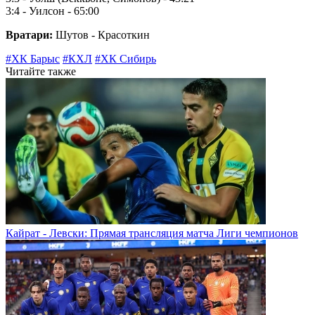
3:4 - Уилсон - 65:00
Вратари:
Шутов - Красоткин
#ХК Барыс
#КХЛ
#ХК Сибирь
Читайте также
Кайрат - Левски: Прямая трансляция матча Лиги чемпионов