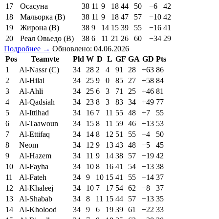
17
Осасуна
38
11
9
18
44
50
−6
42
18
Мальорка (В)
38
11
9
18
47
57
−10
42
19
Жирона (В)
38
9
14
15
39
55
−16
41
20
Реал Овьедо (В)
38
6
11
21
26
60
−34
29
Подробнее →
Обновлено: 04.06.2026
Pos
Teamvte
Pld
W
D
L
GF
GA
GD
Pts
1
Al-Nassr (C)
34
28
2
4
91
28
+63
86
2
Al-Hilal
34
25
9
0
85
27
+58
84
3
Al-Ahli
34
25
6
3
71
25
+46
81
4
Al-Qadsiah
34
23
8
3
83
34
+49
77
5
Al-Ittihad
34
16
7
11
55
48
+7
55
6
Al-Taawoun
34
15
8
11
59
46
+13
53
7
Al-Ettifaq
34
14
8
12
51
55
−4
50
8
Neom
34
12
9
13
43
48
−5
45
9
Al-Hazem
34
11
9
14
38
57
−19
42
10
Al-Fayha
34
10
8
16
41
54
−13
38
11
Al-Fateh
34
9
10
15
41
55
−14
37
12
Al-Khaleej
34
10
7
17
54
62
−8
37
13
Al-Shabab
34
8
11
15
44
57
−13
35
14
Al-Kholood
34
9
6
19
39
61
−22
33