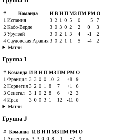
Группа H
#
Команда
И
В
Н
П
МЗ
ПМ
РМ
О
1
Испания
3
2
1
0
5
0
+5
7
2
Кабо-Верде
3
0
3
0
2
2
0
3
3
Уругвай
3
0
2
1
3
4
-1
2
4
Саудовская Аравия
3
0
2
1
1
5
-4
2
Матчи
Группа I
#
Команда
И
В
Н
П
МЗ
ПМ
РМ
О
1
Франция
3
3
0
0
10
2
+8
9
2
Норвегия
3
2
0
1
8
7
+1
6
3
Сенегал
3
1
0
2
8
6
+2
3
4
Ирак
3
0
0
3
1
12
-11
0
Матчи
Группа J
#
Команда
И
В
Н
П
МЗ
ПМ
РМ
О
1
Аргентина
3
3
0
0
8
1
+7
9