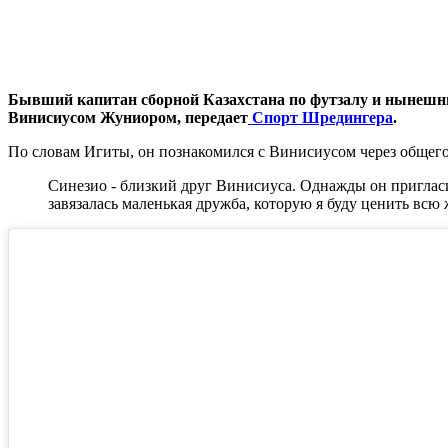
Бывший капитан сборной Казахстана по футзалу и нынешни
Винисиусом Жуниором, передает
Спорт Шредингера
.
По словам Игиты, он познакомился с Винисиусом через общего 
Синезио - близкий друг Винисиуса. Однажды он пригласил
завязалась маленькая дружба, которую я буду ценить всю