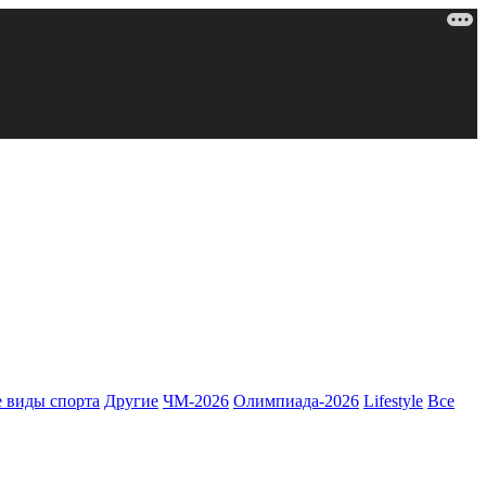
 виды спорта
Другие
ЧМ-2026
Олимпиада-2026
Lifestyle
Все