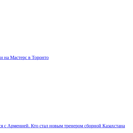
и на Мастерс в Торонто
я с Арменией. Кто стал новым тренером сборной Казахстана