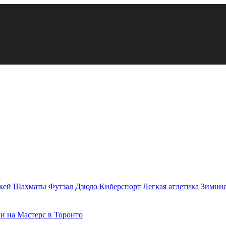
кей
Шахматы
Футзал
Дзюдо
Киберспорт
Легкая атлетика
Зимние
и на Мастерс в Торонто