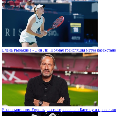
Елена Рыбакина - Энн Ли. Прямая трансляция матча казахстанк
Был чемпионом Европы, ассистировал ван Бастену и провалилс