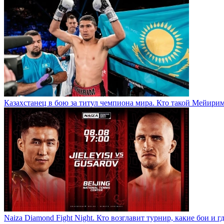
Казахстанец в бою за титул чемпиона мира. Кто такой Мейири
Naiza Diamond Fight Night. Кто возглавит турнир, какие бои и г