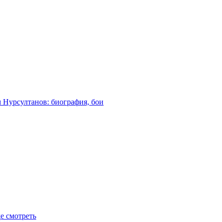
м Нурсултанов: биография, бои
де смотреть