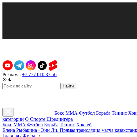
Реклама:
+7 777 010 37 56
Найти
Бокс
ММА
Футбол
Борьба
Теннис
Хок
категории
О Спорте Шредингера
Бокс
ММА
Футбол
Борьба
Теннис
Хоккей
Елена Рыбакина - Энн Ли. Прямая трансляция матча казахстанк
Главная
/
Футзал
/