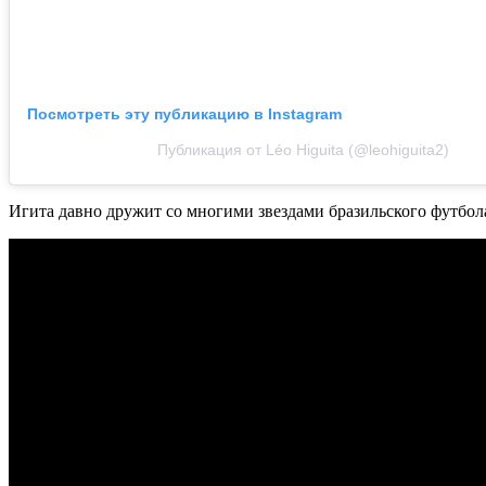
Посмотреть эту публикацию в Instagram
Публикация от Léo Higuita (@leohiguita2)
Игита давно дружит со многими звездами бразильского футбола