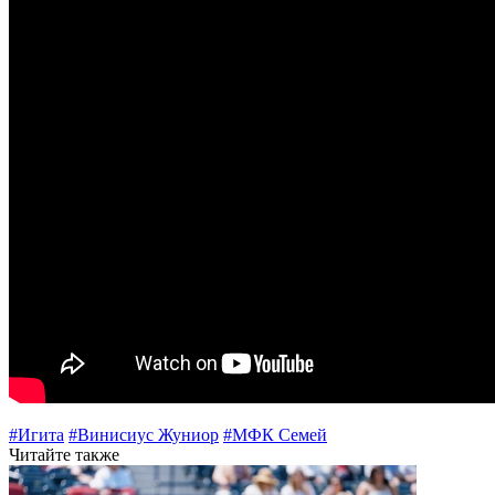
#Игита
#Винисиус Жуниор
#МФК Семей
Читайте также