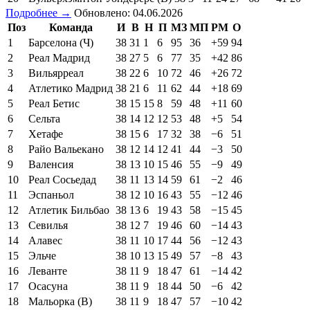
Подробнее →
Обновлено: 04.06.2026
Поз
Команда
И
В
Н
П
МЗ
МП
РМ
О
1
Барселона (Ч)
38
31
1
6
95
36
+59
94
2
Реал Мадрид
38
27
5
6
77
35
+42
86
3
Вильярреал
38
22
6
10
72
46
+26
72
4
Атлетико Мадрид
38
21
6
11
62
44
+18
69
5
Реал Бетис
38
15
15
8
59
48
+11
60
6
Сельта
38
14
12
12
53
48
+5
54
7
Хетафе
38
15
6
17
32
38
−6
51
8
Райо Вальекано
38
12
14
12
41
44
−3
50
9
Валенсия
38
13
10
15
46
55
−9
49
10
Реал Сосьедад
38
11
13
14
59
61
−2
46
11
Эспаньол
38
12
10
16
43
55
−12
46
12
Атлетик Бильбао
38
13
6
19
43
58
−15
45
13
Севилья
38
12
7
19
46
60
−14
43
14
Алавес
38
11
10
17
44
56
−12
43
15
Эльче
38
10
13
15
49
57
−8
43
16
Леванте
38
11
9
18
47
61
−14
42
17
Осасуна
38
11
9
18
44
50
−6
42
18
Мальорка (В)
38
11
9
18
47
57
−10
42