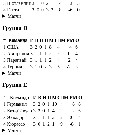
3
Шотландия
3
1
0
2
1
4
-3
3
4
Гаити
3
0
0
3
2
8
-6
0
Матчи
Группа D
#
Команда
И
В
Н
П
МЗ
ПМ
РМ
О
1
США
3
2
0
1
8
4
+4
6
2
Австралия
3
1
1
1
2
2
0
4
3
Парагвай
3
1
1
1
2
4
-2
4
4
Турция
3
1
0
2
3
5
-2
3
Матчи
Группа E
#
Команда
И
В
Н
П
МЗ
ПМ
РМ
О
1
Германия
3
2
0
1
10
4
+6
6
2
Кот-д'Ивуар
3
2
0
1
4
2
+2
6
3
Эквадор
3
1
1
1
2
2
0
4
4
Кюрасао
3
0
1
2
1
9
-8
1
Матчи