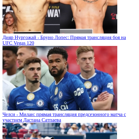
Дияр Нургожай - Бруно Лопес: Прямая трансляция боя на
UFC Vegas 120
Челси - Милан: прямая трансляция предсезонного матча с
участием Дастана Сатпаева