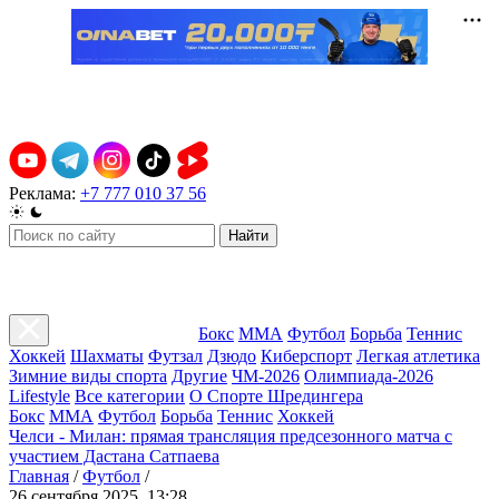
Реклама:
+7 777 010 37 56
Найти
Бокс
ММА
Футбол
Борьба
Теннис
Хоккей
Шахматы
Футзал
Дзюдо
Киберспорт
Легкая атлетика
Зимние виды спорта
Другие
ЧМ-2026
Олимпиада-2026
Lifestyle
Все категории
О Спорте Шредингера
Бокс
ММА
Футбол
Борьба
Теннис
Хоккей
Челси - Милан: прямая трансляция предсезонного матча с
участием Дастана Сатпаева
Главная
/
Футбол
/
26 сентября 2025, 13:28