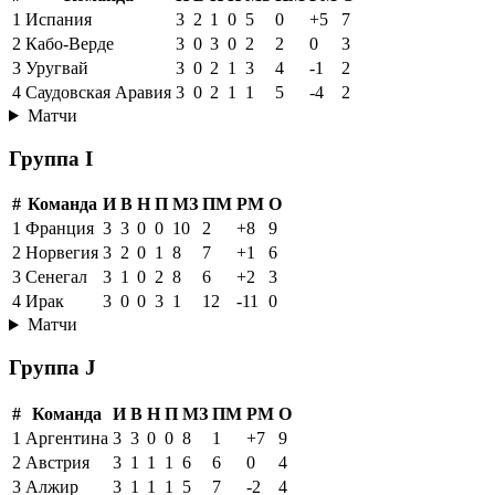
1
Испания
3
2
1
0
5
0
+5
7
2
Кабо-Верде
3
0
3
0
2
2
0
3
3
Уругвай
3
0
2
1
3
4
-1
2
4
Саудовская Аравия
3
0
2
1
1
5
-4
2
Матчи
Группа I
#
Команда
И
В
Н
П
МЗ
ПМ
РМ
О
1
Франция
3
3
0
0
10
2
+8
9
2
Норвегия
3
2
0
1
8
7
+1
6
3
Сенегал
3
1
0
2
8
6
+2
3
4
Ирак
3
0
0
3
1
12
-11
0
Матчи
Группа J
#
Команда
И
В
Н
П
МЗ
ПМ
РМ
О
1
Аргентина
3
3
0
0
8
1
+7
9
2
Австрия
3
1
1
1
6
6
0
4
3
Алжир
3
1
1
1
5
7
-2
4