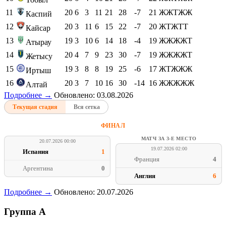
11
20
6
3
11
21
28
-7
21
ЖЖТЖЖ
Каспий
12
20
3
11
6
15
22
-7
20
ЖТЖТТ
Кайсар
13
19
3
10
6
14
18
-4
19
ЖЖЖЖТ
Атырау
14
20
4
7
9
23
30
-7
19
ЖЖЖЖТ
Жетысу
15
19
3
8
8
19
25
-6
17
ЖТЖЖЖ
Иртыш
16
20
3
7
10
16
30
-14
16
ЖЖЖЖЖ
Алтай
Подробнее →
Обновлено: 03.08.2026
Текущая стадия
Вся сетка
ФИНАЛ
МАТЧ ЗА 3-Е МЕСТО
20.07.2026 00:00
19.07.2026 02:00
Испания
1
Франция
4
Аргентина
0
Англия
6
Подробнее →
Обновлено: 20.07.2026
Группа A