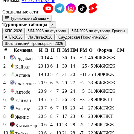
Реклама:
+7 777 010 37 56
Социальные сети:
Турнирные таблицы
▾
Турнирные таблицы
×
КПЛ-2026
ЧМ-2026 по футболу
ЧМ-2026 по футболу. Группы
АПЛ-2026
Ла Лига-2026
Саудовская Про-лига-2026
Шотландский Премьершип-2026
#
Команда
И
В
Н
П
ЗМ
ПМ
РМ
О
Форма
СМ
1
20
14
4
2
36
15
+21
46
ЖЖЖЖЖ
Ордабасы
2
20
13
6
1
39
14
+25
45
ЖЖЖЖЖ
Кайрат
3
19
10
5
4
31
20
+11
35
ТЖЖЖЖ
Астана
4
20
9
6
5
29
27
+2
33
ЖЖЖЖЖ
Окжетпес
5
20
9
4
7
29
24
+5
31
ЖЖЖЖЖ
Актобе
6
19
7
7
5
26
23
+3
28
ЖЖЖТТ
Елимай
7
20
7
6
7
16
20
-4
27
ЖЖТЖЖ
Улытау
8
20
5
8
7
17
23
-6
23
ЖЖТЖТ
Женис
9
20
6
4
10
23
28
-5
22
ЖЖТЖЖ
Кызылжар
10
20
6
4
10
21
28
-7
22
ЖЖТЖЖ
Тобыл