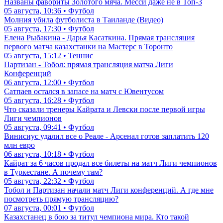
Названы фавориты Золотого мяча. Месси даже не в Топ-3
05 августа, 10:36 • Футбол
Молния убила футболиста в Таиланде (Видео)
05 августа, 17:30 • Футбол
Елена Рыбакина - Дарья Касаткина. Прямая трансляция
первого матча казахстанки на Мастерс в Торонто
05 августа, 15:12 • Теннис
Партизан - Тобол: прямая трансляция матча Лиги
Конференций
06 августа, 12:00 • Футбол
Сатпаев остался в запасе на матч с Ювентусом
05 августа, 16:28 • Футбол
Что сказали тренеры Кайрата и Левски после первой игры
Лиги чемпионов
05 августа, 09:41 • Футбол
Винисиус удалил все о Реале - Арсенал готов заплатить 120
млн евро
06 августа, 10:18 • Футбол
Кайрат за 6 часов продал все билеты на матч Лиги чемпионов
в Туркестане. А почему там?
05 августа, 22:32 • Футбол
Тобол и Партизан начали матч Лиги конференций. А где мне
посмотреть прямую трансляцию?
07 августа, 00:01 • Футбол
Казахстанец в бою за титул чемпиона мира. Кто такой