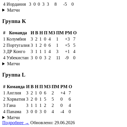
4
Иордания
3
0
0
3
3
8
-5
0
Матчи
Группа K
#
Команда
И
В
Н
П
МЗ
ПМ
РМ
О
1
Колумбия
3
2
1
0
4
1
+3
7
2
Португалия
3
1
2
0
6
1
+5
5
3
ДР Конго
3
1
1
1
4
3
+1
4
4
Узбекистан
3
0
0
3
2
11
-9
0
Матчи
Группа L
#
Команда
И
В
Н
П
МЗ
ПМ
РМ
О
1
Англия
3
2
1
0
6
2
+4
7
2
Хорватия
3
2
0
1
5
5
0
6
3
Гана
3
1
1
1
2
2
0
4
4
Панама
3
0
0
3
0
4
-4
0
Матчи
Подробнее →
Обновлено: 29.06.2026