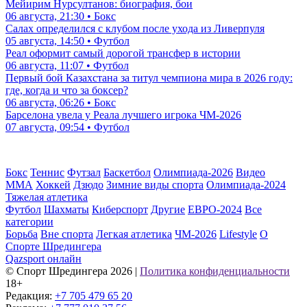
Мейирим Нурсултанов: биография, бои
06 августа, 21:30 • Бокс
Салах определился с клубом после ухода из Ливерпуля
05 августа, 14:50 • Футбол
Реал оформит самый дорогой трансфер в истории
06 августа, 11:07 • Футбол
Первый бой Казахстана за титул чемпиона мира в 2026 году:
где, когда и что за боксер?
06 августа, 06:26 • Бокс
Барселона увела у Реала лучшего игрока ЧМ-2026
07 августа, 09:54 • Футбол
Бокс
Теннис
Футзал
Баскетбол
Олимпиада-2026
Видео
ММА
Хоккей
Дзюдо
Зимние виды спорта
Олимпиада-2024
Тяжелая атлетика
Футбол
Шахматы
Киберспорт
Другие
ЕВРО-2024
Все
категории
Борьба
Вне спорта
Легкая атлетика
ЧМ-2026
Lifestyle
О
Спорте Шредингера
Qazsport онлайн
© Cпорт Шредингера 2026
|
Политика конфиденциальности
18+
Редакция:
+7 705 479 65 20