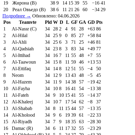
19
Жирона (В)
38
9
14
15
39
55
−16
41
20
Реал Овьедо (В)
38
6
11
21
26
60
−34
29
Подробнее →
Обновлено: 04.06.2026
Pos
Teamvte
Pld
W
D
L
GF
GA
GD
Pts
1
Al-Nassr (C)
34
28
2
4
91
28
+63
86
2
Al-Hilal
34
25
9
0
85
27
+58
84
3
Al-Ahli
34
25
6
3
71
25
+46
81
4
Al-Qadsiah
34
23
8
3
83
34
+49
77
5
Al-Ittihad
34
16
7
11
55
48
+7
55
6
Al-Taawoun
34
15
8
11
59
46
+13
53
7
Al-Ettifaq
34
14
8
12
51
55
−4
50
8
Neom
34
12
9
13
43
48
−5
45
9
Al-Hazem
34
11
9
14
38
57
−19
42
10
Al-Fayha
34
10
8
16
41
54
−13
38
11
Al-Fateh
34
9
10
15
41
55
−14
37
12
Al-Khaleej
34
10
7
17
54
62
−8
37
13
Al-Shabab
34
8
11
15
44
57
−13
35
14
Al-Kholood
34
9
6
19
39
61
−22
33
15
Al-Riyadh
34
7
9
18
35
63
−28
30
16
Damac (R)
34
6
11
17
32
55
−23
29
17
Al-Okhdood (R)
34
5
5
24
27
70
−43
20