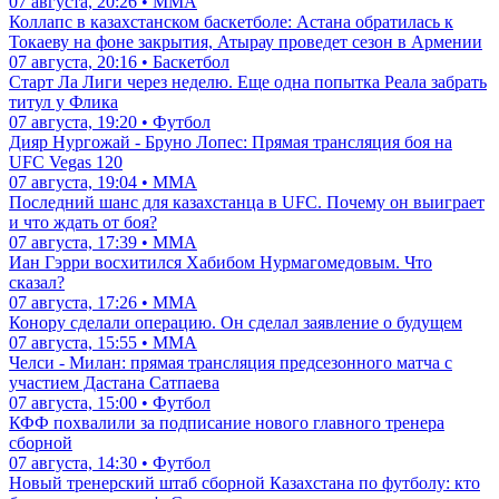
07 августа, 20:26 • ММА
Коллапс в казахстанском баскетболе: Астана обратилась к
Токаеву на фоне закрытия, Атырау проведет сезон в Армении
07 августа, 20:16 • Баскетбол
Старт Ла Лиги через неделю. Еще одна попытка Реала забрать
титул у Флика
07 августа, 19:20 • Футбол
Дияр Нургожай - Бруно Лопес: Прямая трансляция боя на
UFC Vegas 120
07 августа, 19:04 • ММА
Последний шанс для казахстанца в UFC. Почему он выиграет
и что ждать от боя?
07 августа, 17:39 • ММА
Иан Гэрри восхитился Хабибом Нурмагомедовым. Что
сказал?
07 августа, 17:26 • ММА
Конору сделали операцию. Он сделал заявление о будущем
07 августа, 15:55 • ММА
Челси - Милан: прямая трансляция предсезонного матча с
участием Дастана Сатпаева
07 августа, 15:00 • Футбол
КФФ похвалили за подписание нового главного тренера
сборной
07 августа, 14:30 • Футбол
Новый тренерский штаб сборной Казахстана по футболу: кто