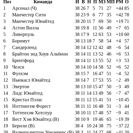
Поз
Команда
И
В
Н
П
МЗ
МП
РМ
О
1
Арсенал (Ч)
38
26
7
5
71
27
+44
85
2
Манчестер Сити
38
23
9
6
77
35
+42
78
3
Манчестер Юнайтед
38
20
11
7
69
50
+19
71
4
Астон Вилла
38
19
8
11
56
49
+7
65
5
Ливерпуль
38
17
9
12
63
53
+10
60
6
Борнмут
38
13
18
7
58
54
+4
57
7
Сандерленд
38
14
12
12
42
48
−6
54
8
Брайтон энд Хоув Альбион
38
14
11
13
52
46
+6
53
9
Брентфорд
38
14
11
13
55
52
+3
53
10
Челси
38
14
10
14
58
52
+6
52
11
Фулхэм
38
15
7
16
47
51
−4
52
12
Ньюкасл Юнайтед
38
14
7
17
53
55
−2
49
13
Эвертон
38
13
10
15
47
50
−3
49
14
Лидс Юнайтед
38
11
14
13
49
56
−7
47
15
Кристал Пэлас
38
11
12
15
41
51
−10
45
16
Ноттингем Форест
38
11
11
16
48
51
−3
44
17
Тоттенхэм Хотспур
38
10
11
17
48
57
−9
41
18
Вест Хэм Юнайтед (В)
38
10
9
19
46
65
−19
39
19
Бернли (В)
38
4
10
24
38
75
−37
22
20
Вулверхэмптон Уондерерс (В)
38
3
11
24
27
68
−41
20