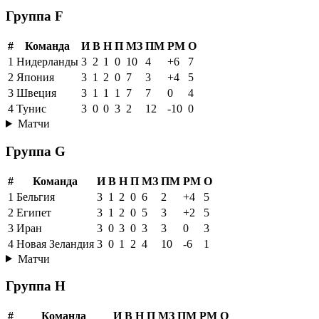
Группа F
#
Команда
И
В
Н
П
МЗ
ПМ
РМ
О
1
Нидерланды
3
2
1
0
10
4
+6
7
2
Япония
3
1
2
0
7
3
+4
5
3
Швеция
3
1
1
1
7
7
0
4
4
Тунис
3
0
0
3
2
12
-10
0
Матчи
Группа G
#
Команда
И
В
Н
П
МЗ
ПМ
РМ
О
1
Бельгия
3
1
2
0
6
2
+4
5
2
Египет
3
1
2
0
5
3
+2
5
3
Иран
3
0
3
0
3
3
0
3
4
Новая Зеландия
3
0
1
2
4
10
-6
1
Матчи
Группа H
#
Команда
И
В
Н
П
МЗ
ПМ
РМ
О