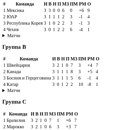
#
Команда
И
В
Н
П
МЗ
ПМ
РМ
О
1
Мексика
3
3
0
0
6
0
+6
9
2
ЮАР
3
1
1
1
2
3
-1
4
3
Республика Корея
3
1
0
2
2
3
-1
3
4
Чехия
3
0
1
2
2
6
-4
1
Матчи
Группа B
#
Команда
И
В
Н
П
МЗ
ПМ
РМ
О
1
Швейцария
3
2
1
0
7
3
+4
7
2
Канада
3
1
1
1
8
3
+5
4
3
Босния и Герцеговина
3
1
1
1
5
6
-1
4
4
Катар
3
0
1
2
2
10
-8
1
Матчи
Группа C
#
Команда
И
В
Н
П
МЗ
ПМ
РМ
О
1
Бразилия
3
2
1
0
7
1
+6
7
2
Марокко
3
2
1
0
6
3
+3
7