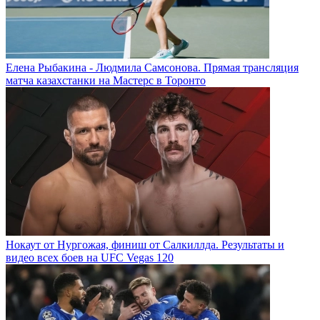
Елена Рыбакина - Людмила Самсонова. Прямая трансляция
матча казахстанки на Мастерс в Торонто
Нокаут от Нургожая, финиш от Салкиллда. Результаты и
видео всех боев на UFC Vegas 120