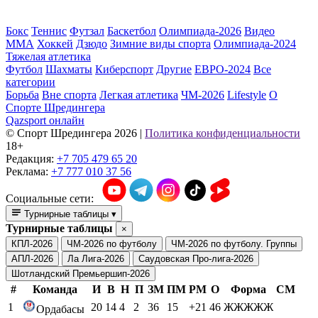
Бокс
Теннис
Футзал
Баскетбол
Олимпиада-2026
Видео
ММА
Хоккей
Дзюдо
Зимние виды спорта
Олимпиада-2024
Тяжелая атлетика
Футбол
Шахматы
Киберспорт
Другие
ЕВРО-2024
Все
категории
Борьба
Вне спорта
Легкая атлетика
ЧМ-2026
Lifestyle
О
Спорте Шредингера
Qazsport онлайн
© Cпорт Шредингера 2026
|
Политика конфиденциальности
18+
Редакция:
+7 705 479 65 20
Реклама:
+7 777 010 37 56
Социальные сети:
Турнирные таблицы
▾
Турнирные таблицы
×
КПЛ-2026
ЧМ-2026 по футболу
ЧМ-2026 по футболу. Группы
АПЛ-2026
Ла Лига-2026
Саудовская Про-лига-2026
Шотландский Премьершип-2026
#
Команда
И
В
Н
П
ЗМ
ПМ
РМ
О
Форма
СМ
1
20
14
4
2
36
15
+21
46
ЖЖЖЖЖ
Ордабасы