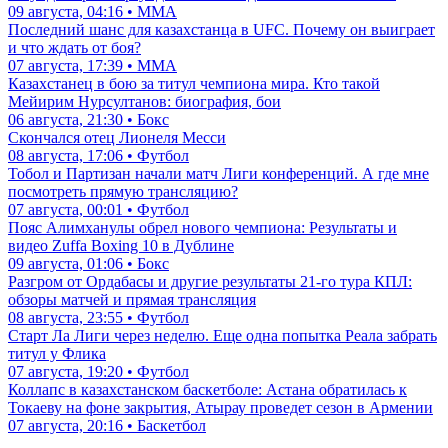
09 августа, 04:16 • ММА
Последний шанс для казахстанца в UFC. Почему он выиграет
и что ждать от боя?
07 августа, 17:39 • ММА
Казахстанец в бою за титул чемпиона мира. Кто такой
Мейирим Нурсултанов: биография, бои
06 августа, 21:30 • Бокс
Скончался отец Лионеля Месси
08 августа, 17:06 • Футбол
Тобол и Партизан начали матч Лиги конференций. А где мне
посмотреть прямую трансляцию?
07 августа, 00:01 • Футбол
Пояс Алимханулы обрел нового чемпиона: Результаты и
видео Zuffa Boxing 10 в Дублине
09 августа, 01:06 • Бокс
Разгром от Ордабасы и другие результаты 21-го тура КПЛ:
обзоры матчей и прямая трансляция
08 августа, 23:55 • Футбол
Старт Ла Лиги через неделю. Еще одна попытка Реала забрать
титул у Флика
07 августа, 19:20 • Футбол
Коллапс в казахстанском баскетболе: Астана обратилась к
Токаеву на фоне закрытия, Атырау проведет сезон в Армении
07 августа, 20:16 • Баскетбол