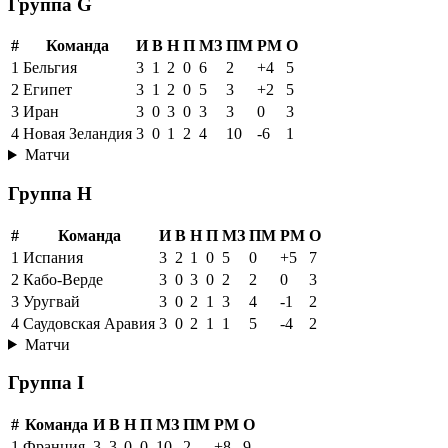
Группа G
#
Команда
И
В
Н
П
МЗ
ПМ
РМ
О
1
Бельгия
3
1
2
0
6
2
+4
5
2
Египет
3
1
2
0
5
3
+2
5
3
Иран
3
0
3
0
3
3
0
3
4
Новая Зеландия
3
0
1
2
4
10
-6
1
Матчи
Группа H
#
Команда
И
В
Н
П
МЗ
ПМ
РМ
О
1
Испания
3
2
1
0
5
0
+5
7
2
Кабо-Верде
3
0
3
0
2
2
0
3
3
Уругвай
3
0
2
1
3
4
-1
2
4
Саудовская Аравия
3
0
2
1
1
5
-4
2
Матчи
Группа I
#
Команда
И
В
Н
П
МЗ
ПМ
РМ
О
1
Франция
3
3
0
0
10
2
+8
9