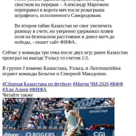
свистком на перерыв – Александр Марочкин
переправил в ворота мяч после розыгрыша
штрафного, исполненного Самородовым.
Во втором тайме Казахстан не смог увеличить
разницу в счете, но уверенно удерживал хозяев
поля на безопасном расстоянии и довел матч до
победы, - пишет сайт ФИФА.
Сейчас у команды три очка после двух игр: ранее Казахстан
проиграл на выезде Уэльсу со счетом 1:3.
В группе J помимо Казахстана, Уэльса, и Лихтенштейна
играют команды Бельгии и Северной Македонии.
#Сборная Казахстана по футболу
#Матчи ЧМ-2026
#КФФ
#Али Алиев
#ФИФА
Читайте также