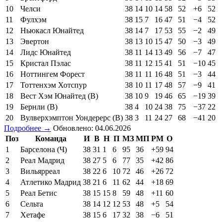
10
Челси
38
14
10
14
58
52
+6
52
11
Фулхэм
38
15
7
16
47
51
−4
52
12
Ньюкасл Юнайтед
38
14
7
17
53
55
−2
49
13
Эвертон
38
13
10
15
47
50
−3
49
14
Лидс Юнайтед
38
11
14
13
49
56
−7
47
15
Кристал Пэлас
38
11
12
15
41
51
−10
45
16
Ноттингем Форест
38
11
11
16
48
51
−3
44
17
Тоттенхэм Хотспур
38
10
11
17
48
57
−9
41
18
Вест Хэм Юнайтед (В)
38
10
9
19
46
65
−19
39
19
Бернли (В)
38
4
10
24
38
75
−37
22
20
Вулверхэмптон Уондерерс (В)
38
3
11
24
27
68
−41
20
Подробнее →
Обновлено: 04.06.2026
Поз
Команда
И
В
Н
П
МЗ
МП
РМ
О
1
Барселона (Ч)
38
31
1
6
95
36
+59
94
2
Реал Мадрид
38
27
5
6
77
35
+42
86
3
Вильярреал
38
22
6
10
72
46
+26
72
4
Атлетико Мадрид
38
21
6
11
62
44
+18
69
5
Реал Бетис
38
15
15
8
59
48
+11
60
6
Сельта
38
14
12
12
53
48
+5
54
7
Хетафе
38
15
6
17
32
38
−6
51