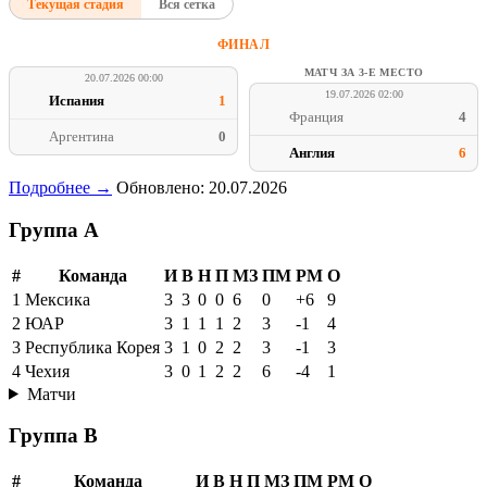
Текущая стадия
Вся сетка
ФИНАЛ
МАТЧ ЗА 3-Е МЕСТО
20.07.2026 00:00
19.07.2026 02:00
Испания
1
Франция
4
Аргентина
0
Англия
6
Подробнее →
Обновлено: 20.07.2026
Группа A
#
Команда
И
В
Н
П
МЗ
ПМ
РМ
О
1
Мексика
3
3
0
0
6
0
+6
9
2
ЮАР
3
1
1
1
2
3
-1
4
3
Республика Корея
3
1
0
2
2
3
-1
3
4
Чехия
3
0
1
2
2
6
-4
1
Матчи
Группа B
#
Команда
И
В
Н
П
МЗ
ПМ
РМ
О