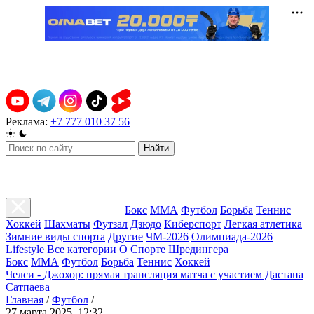
Реклама:
+7 777 010 37 56
Найти
Бокс
ММА
Футбол
Борьба
Теннис
Хоккей
Шахматы
Футзал
Дзюдо
Киберспорт
Легкая атлетика
Зимние виды спорта
Другие
ЧМ-2026
Олимпиада-2026
Lifestyle
Все категории
О Спорте Шредингера
Бокс
ММА
Футбол
Борьба
Теннис
Хоккей
Челси - Джохор: прямая трансляция матча с участием Дастана
Сатпаева
Главная
/
Футбол
/
27 марта 2025, 12:32