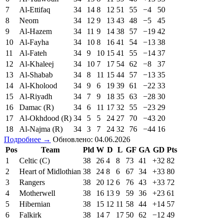
7
Al-Ettifaq
34
14
8
12
51
55
−4
50
8
Neom
34
12
9
13
43
48
−5
45
9
Al-Hazem
34
11
9
14
38
57
−19
42
10
Al-Fayha
34
10
8
16
41
54
−13
38
11
Al-Fateh
34
9
10
15
41
55
−14
37
12
Al-Khaleej
34
10
7
17
54
62
−8
37
13
Al-Shabab
34
8
11
15
44
57
−13
35
14
Al-Kholood
34
9
6
19
39
61
−22
33
15
Al-Riyadh
34
7
9
18
35
63
−28
30
16
Damac (R)
34
6
11
17
32
55
−23
29
17
Al-Okhdood (R)
34
5
5
24
27
70
−43
20
18
Al-Najma (R)
34
3
7
24
32
76
−44
16
Подробнее →
Обновлено: 04.06.2026
Pos
Team
Pld
W
D
L
GF
GA
GD
Pts
1
Celtic (C)
38
26
4
8
73
41
+32
82
2
Heart of Midlothian
38
24
8
6
67
34
+33
80
3
Rangers
38
20
12
6
76
43
+33
72
4
Motherwell
38
16
13
9
59
36
+23
61
5
Hibernian
38
15
12
11
58
44
+14
57
6
Falkirk
38
14
7
17
50
62
−12
49