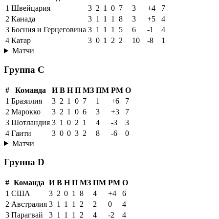
1
Швейцария
3
2
1
0
7
3
+4
7
2
Канада
3
1
1
1
8
3
+5
4
3
Босния и Герцеговина
3
1
1
1
5
6
-1
4
4
Катар
3
0
1
2
2
10
-8
1
Матчи
Группа C
#
Команда
И
В
Н
П
МЗ
ПМ
РМ
О
1
Бразилия
3
2
1
0
7
1
+6
7
2
Марокко
3
2
1
0
6
3
+3
7
3
Шотландия
3
1
0
2
1
4
-3
3
4
Гаити
3
0
0
3
2
8
-6
0
Матчи
Группа D
#
Команда
И
В
Н
П
МЗ
ПМ
РМ
О
1
США
3
2
0
1
8
4
+4
6
2
Австралия
3
1
1
1
2
2
0
4
3
Парагвай
3
1
1
1
2
4
-2
4