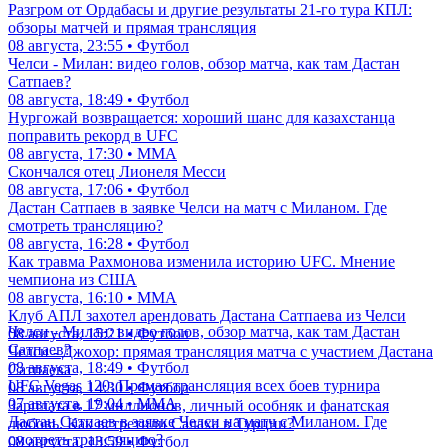
Разгром от Ордабасы и другие результаты 21-го тура КПЛ:
обзоры матчей и прямая трансляция
08 августа, 23:55 • Футбол
Челси - Милан: видео голов, обзор матча, как там Дастан
Сатпаев?
08 августа, 18:49 • Футбол
Нургожай возвращается: хороший шанс для казахстанца
поправить рекорд в UFC
08 августа, 17:30 • ММА
Скончался отец Лионеля Месси
08 августа, 17:06 • Футбол
Дастан Сатпаев в заявке Челси на матч с Миланом. Где
смотреть трансляцию?
08 августа, 16:28 • Футбол
Как травма Рахмонова изменила историю UFC. Мнение
чемпиона из США
08 августа, 16:10 • ММА
Клуб АПЛ захотел арендовать Дастана Сатпаева из Челси
Челси - Милан: видео голов, обзор матча, как там Дастан
08 августа, 15:21 • Футбол
Сатпаев?
Челси - Джохор: прямая трансляция матча с участием Дастана
08 августа, 18:49 • Футбол
Сатпаева
UFC Vegas 120: Прямая трансляция всех боев турнира
08 августа, 14:30 • Футбол
07 августа, 19:04 • ММА
Зарплата в 17 миллионов, личный особняк и фанатская
Дастан Сатпаев в заявке Челси на матч с Миланом. Где
любовь. Как встретили Салаха в Турции?
смотреть трансляцию?
08 августа, 13:59 • Футбол