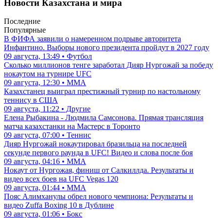
Новости Казахстана и мира
Последние
Популярные
В ФИФА заявили о намеренном подрыве авторитета
Инфантино. Выборы нового президента пройдут в 2027 году
09 августа, 13:49 • Футбол
Сколько миллионов тенге заработал Дияр Нургожай за победу
нокаутом на турнире UFC
09 августа, 12:30 • ММА
Казахстанец выиграл престижный турнир по настольному
теннису в США
09 августа, 11:22 • Другие
Елена Рыбакина - Людмила Самсонова. Прямая трансляция
матча казахстанки на Мастерс в Торонто
09 августа, 07:00 • Теннис
Дияр Нургожай нокаутировал бразильца на последней
секунде первого раунда в UFC! Видео и слова после боя
09 августа, 04:16 • ММА
Нокаут от Нургожая, финиш от Салкиллда. Результаты и
видео всех боев на UFC Vegas 120
09 августа, 01:44 • ММА
Пояс Алимханулы обрел нового чемпиона: Результаты и
видео Zuffa Boxing 10 в Дублине
09 августа, 01:06 • Бокс