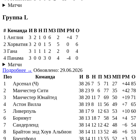
Матчи
Группа L
#
Команда
И
В
Н
П
МЗ
ПМ
РМ
О
1
Англия
3
2
1
0
6
2
+4
7
2
Хорватия
3
2
0
1
5
5
0
6
3
Гана
3
1
1
1
2
2
0
4
4
Панама
3
0
0
3
0
4
-4
0
Матчи
Подробнее →
Обновлено: 29.06.2026
Поз
Команда
И
В
Н
П
МЗ
МП
РМ
О
1
Арсенал (Ч)
38
26
7
5
71
27
+44
85
2
Манчестер Сити
38
23
9
6
77
35
+42
78
3
Манчестер Юнайтед
38
20
11
7
69
50
+19
71
4
Астон Вилла
38
19
8
11
56
49
+7
65
5
Ливерпуль
38
17
9
12
63
53
+10
60
6
Борнмут
38
13
18
7
58
54
+4
57
7
Сандерленд
38
14
12
12
42
48
−6
54
8
Брайтон энд Хоув Альбион
38
14
11
13
52
46
+6
53
9
Брентфорд
38
14
11
13
55
52
+3
53