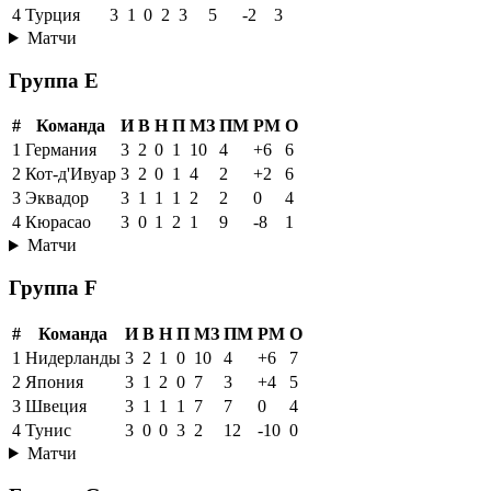
4
Турция
3
1
0
2
3
5
-2
3
Матчи
Группа E
#
Команда
И
В
Н
П
МЗ
ПМ
РМ
О
1
Германия
3
2
0
1
10
4
+6
6
2
Кот-д'Ивуар
3
2
0
1
4
2
+2
6
3
Эквадор
3
1
1
1
2
2
0
4
4
Кюрасао
3
0
1
2
1
9
-8
1
Матчи
Группа F
#
Команда
И
В
Н
П
МЗ
ПМ
РМ
О
1
Нидерланды
3
2
1
0
10
4
+6
7
2
Япония
3
1
2
0
7
3
+4
5
3
Швеция
3
1
1
1
7
7
0
4
4
Тунис
3
0
0
3
2
12
-10
0
Матчи