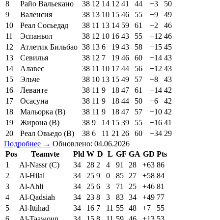
8
Райо Вальекано
38
12
14
12
41
44
−3
50
9
Валенсия
38
13
10
15
46
55
−9
49
10
Реал Сосьедад
38
11
13
14
59
61
−2
46
11
Эспаньол
38
12
10
16
43
55
−12
46
12
Атлетик Бильбао
38
13
6
19
43
58
−15
45
13
Севилья
38
12
7
19
46
60
−14
43
14
Алавес
38
11
10
17
44
56
−12
43
15
Эльче
38
10
13
15
49
57
−8
43
16
Леванте
38
11
9
18
47
61
−14
42
17
Осасуна
38
11
9
18
44
50
−6
42
18
Мальорка (В)
38
11
9
18
47
57
−10
42
19
Жирона (В)
38
9
14
15
39
55
−16
41
20
Реал Овьедо (В)
38
6
11
21
26
60
−34
29
Подробнее →
Обновлено: 04.06.2026
Pos
Teamvte
Pld
W
D
L
GF
GA
GD
Pts
1
Al-Nassr (C)
34
28
2
4
91
28
+63
86
2
Al-Hilal
34
25
9
0
85
27
+58
84
3
Al-Ahli
34
25
6
3
71
25
+46
81
4
Al-Qadsiah
34
23
8
3
83
34
+49
77
5
Al-Ittihad
34
16
7
11
55
48
+7
55
6
Al-Taawoun
34
15
8
11
59
46
+13
53