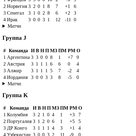
2
Норвегия
3
2
0
1
8
7
+1
6
3
Сенегал
3
1
0
2
8
6
+2
3
4
Ирак
3
0
0
3
1
12
-11
0
Матчи
Группа J
#
Команда
И
В
Н
П
МЗ
ПМ
РМ
О
1
Аргентина
3
3
0
0
8
1
+7
9
2
Австрия
3
1
1
1
6
6
0
4
3
Алжир
3
1
1
1
5
7
-2
4
4
Иордания
3
0
0
3
3
8
-5
0
Матчи
Группа K
#
Команда
И
В
Н
П
МЗ
ПМ
РМ
О
1
Колумбия
3
2
1
0
4
1
+3
7
2
Португалия
3
1
2
0
6
1
+5
5
3
ДР Конго
3
1
1
1
4
3
+1
4
4
Узбекистан
3
0
0
3
2
11
-9
0