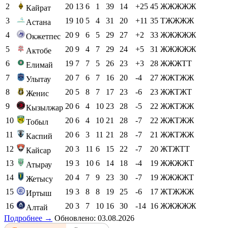
2
20
13
6
1
39
14
+25
45
ЖЖЖЖЖ
Кайрат
3
19
10
5
4
31
20
+11
35
ТЖЖЖЖ
Астана
4
20
9
6
5
29
27
+2
33
ЖЖЖЖЖ
Окжетпес
5
20
9
4
7
29
24
+5
31
ЖЖЖЖЖ
Актобе
6
19
7
7
5
26
23
+3
28
ЖЖЖТТ
Елимай
7
20
7
6
7
16
20
-4
27
ЖЖТЖЖ
Улытау
8
20
5
8
7
17
23
-6
23
ЖЖТЖТ
Женис
9
20
6
4
10
23
28
-5
22
ЖЖТЖЖ
Кызылжар
10
20
6
4
10
21
28
-7
22
ЖЖТЖЖ
Тобыл
11
20
6
3
11
21
28
-7
21
ЖЖТЖЖ
Каспий
12
20
3
11
6
15
22
-7
20
ЖТЖТТ
Кайсар
13
19
3
10
6
14
18
-4
19
ЖЖЖЖТ
Атырау
14
20
4
7
9
23
30
-7
19
ЖЖЖЖТ
Жетысу
15
19
3
8
8
19
25
-6
17
ЖТЖЖЖ
Иртыш
16
20
3
7
10
16
30
-14
16
ЖЖЖЖЖ
Алтай
Подробнее →
Обновлено: 03.08.2026