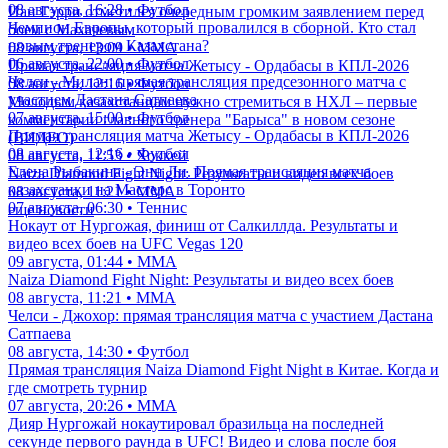
08 августа, 16:28 • Футбол
Иан Гэрри отметился очередным громким заявлением перед
Чемпион Европы, который провалился в сборной. Кто стал
боем с Махачевым
новым тренером Казахстана?
08 августа, 13:09 • ММА
06 августа, 22:00 • Футбол
Прямая трансляция матча Жетысу - Ордабасы в КПЛ-2026
Челси - Милан: прямая трансляция предсезонного матча с
08 августа, 12:16 • Футбол
участием Дастана Сатпаева
Молодым казахстанцам нужно стремиться в НХЛ – первые
07 августа, 15:00 • Футбол
комментарии главного тренера "Барыса" в новом сезоне
Прямая трансляция матча Жетысу - Ордабасы в КПЛ-2026
(ВИДЕО)
08 августа, 12:16 • Футбол
08 августа, 11:53 • Хоккей
Елена Рыбакина - Энн Ли. Прямая трансляция матча
Naiza Diamond Fight Night: Результаты и видео всех боев
казахстанки на Мастерс в Торонто
08 августа, 11:21 • ММА
07 августа, 06:30 • Теннис
еще новости
Нокаут от Нургожая, финиш от Салкиллда. Результаты и
видео всех боев на UFC Vegas 120
09 августа, 01:44 • ММА
Naiza Diamond Fight Night: Результаты и видео всех боев
08 августа, 11:21 • ММА
Челси - Джохор: прямая трансляция матча с участием Дастана
Сатпаева
08 августа, 14:30 • Футбол
Прямая трансляция Naiza Diamond Fight Night в Китае. Когда и
где смотреть турнир
07 августа, 20:26 • ММА
Дияр Нургожай нокаутировал бразильца на последней
секунде первого раунда в UFC! Видео и слова после боя