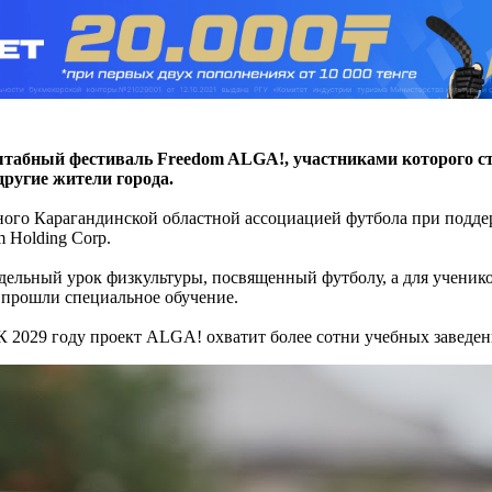
штабный фестиваль Freedom ALGA!, участниками которого ст
 другие жители города.
ого Карагандинской областной ассоциацией футбола при поддер
 Holding Corp.
тдельный урок физкультуры, посвященный футболу, а для учени
 прошли специальное обучение.
К 2029 году проект ALGA! охватит более сотни учебных заведени