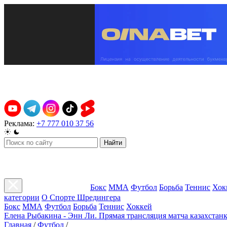
Реклама:
+7 777 010 37 56
Найти
Бокс
ММА
Футбол
Борьба
Теннис
Хок
категории
О Спорте Шредингера
Бокс
ММА
Футбол
Борьба
Теннис
Хоккей
Елена Рыбакина - Энн Ли. Прямая трансляция матча казахстанк
Главная
/
Футбол
/