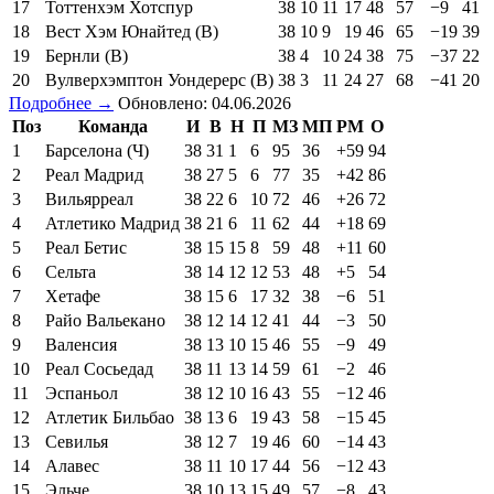
17
Тоттенхэм Хотспур
38
10
11
17
48
57
−9
41
18
Вест Хэм Юнайтед (В)
38
10
9
19
46
65
−19
39
19
Бернли (В)
38
4
10
24
38
75
−37
22
20
Вулверхэмптон Уондерерс (В)
38
3
11
24
27
68
−41
20
Подробнее →
Обновлено: 04.06.2026
Поз
Команда
И
В
Н
П
МЗ
МП
РМ
О
1
Барселона (Ч)
38
31
1
6
95
36
+59
94
2
Реал Мадрид
38
27
5
6
77
35
+42
86
3
Вильярреал
38
22
6
10
72
46
+26
72
4
Атлетико Мадрид
38
21
6
11
62
44
+18
69
5
Реал Бетис
38
15
15
8
59
48
+11
60
6
Сельта
38
14
12
12
53
48
+5
54
7
Хетафе
38
15
6
17
32
38
−6
51
8
Райо Вальекано
38
12
14
12
41
44
−3
50
9
Валенсия
38
13
10
15
46
55
−9
49
10
Реал Сосьедад
38
11
13
14
59
61
−2
46
11
Эспаньол
38
12
10
16
43
55
−12
46
12
Атлетик Бильбао
38
13
6
19
43
58
−15
45
13
Севилья
38
12
7
19
46
60
−14
43
14
Алавес
38
11
10
17
44
56
−12
43
15
Эльче
38
10
13
15
49
57
−8
43