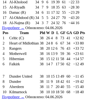
14
Al-Kholood
34
9
6
19
39
61
−22
33
15
Al-Riyadh
34
7
9
18
35
63
−28
30
16
Damac (R)
34
6
11
17
32
55
−23
29
17
Al-Okhdood (R)
34
5
5
24
27
70
−43
20
18
Al-Najma (R)
34
3
7
24
32
76
−44
16
Подробнее →
Обновлено: 04.06.2026
Pos
Team
Pld
W
D
L
GF
GA
GD
Pts
1
Celtic (C)
38
26
4
8
73
41
+32
82
2
Heart of Midlothian
38
24
8
6
67
34
+33
80
3
Rangers
38
20
12
6
76
43
+33
72
4
Motherwell
38
16
13
9
59
36
+23
61
5
Hibernian
38
15
12
11
58
44
+14
57
6
Falkirk
38
14
7
17
50
62
−12
49
7
Dundee United
38
10
15
13
49
60
−11
45
8
Dundee
38
11
9
18
42
61
−19
42
9
Aberdeen
38
11
7
20
40
55
−15
40
10
Kilmarnock
38
10
10
18
50
68
−18
40
Подробнее →
Обновлено: 04.06.2026