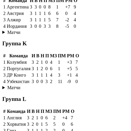
#
Команда
И
В
Н
П
МЗ
ПМ
РМ
О
1
Аргентина
3
3
0
0
8
1
+7
9
2
Австрия
3
1
1
1
6
6
0
4
3
Алжир
3
1
1
1
5
7
-2
4
4
Иордания
3
0
0
3
3
8
-5
0
Матчи
Группа K
#
Команда
И
В
Н
П
МЗ
ПМ
РМ
О
1
Колумбия
3
2
1
0
4
1
+3
7
2
Португалия
3
1
2
0
6
1
+5
5
3
ДР Конго
3
1
1
1
4
3
+1
4
4
Узбекистан
3
0
0
3
2
11
-9
0
Матчи
Группа L
#
Команда
И
В
Н
П
МЗ
ПМ
РМ
О
1
Англия
3
2
1
0
6
2
+4
7
2
Хорватия
3
2
0
1
5
5
0
6
3
Гана
3
1
1
1
2
2
0
4