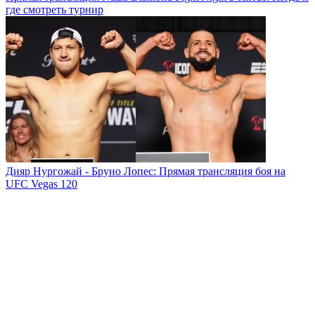
где смотреть турнир
Дияр Нургожай - Бруно Лопес: Прямая трансляция боя на
UFC Vegas 120