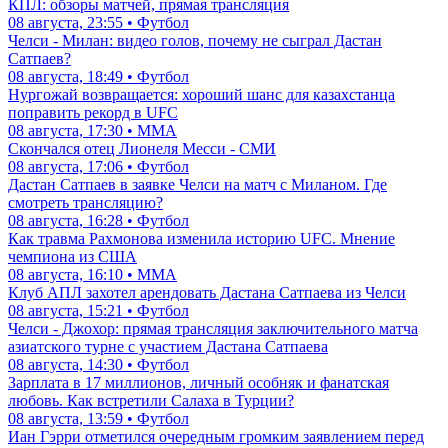
КПЛ: обзоры матчей, прямая трансляция
08 августа, 23:55 • Футбол
Челси - Милан: видео голов, почему не сыграл Дастан
Сатпаев?
08 августа, 18:49 • Футбол
Нургожай возвращается: хороший шанс для казахстанца
поправить рекорд в UFC
08 августа, 17:30 • ММА
Скончался отец Лионеля Месси - СМИ
08 августа, 17:06 • Футбол
Дастан Сатпаев в заявке Челси на матч с Миланом. Где
смотреть трансляцию?
08 августа, 16:28 • Футбол
Как травма Рахмонова изменила историю UFC. Мнение
чемпиона из США
08 августа, 16:10 • ММА
Клуб АПЛ захотел арендовать Дастана Сатпаева из Челси
08 августа, 15:21 • Футбол
Челси - Джохор: прямая трансляция заключительного матча
азиатского турне с участием Дастана Сатпаева
08 августа, 14:30 • Футбол
Зарплата в 17 миллионов, личный особняк и фанатская
любовь. Как встретили Салаха в Турции?
08 августа, 13:59 • Футбол
Иан Гэрри отметился очередным громким заявлением перед