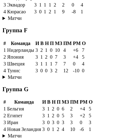
3
Эквадор
3
1
1
1
2
2
0
4
4
Кюрасао
3
0
1
2
1
9
-8
1
Матчи
Группа F
#
Команда
И
В
Н
П
МЗ
ПМ
РМ
О
1
Нидерланды
3
2
1
0
10
4
+6
7
2
Япония
3
1
2
0
7
3
+4
5
3
Швеция
3
1
1
1
7
7
0
4
4
Тунис
3
0
0
3
2
12
-10
0
Матчи
Группа G
#
Команда
И
В
Н
П
МЗ
ПМ
РМ
О
1
Бельгия
3
1
2
0
6
2
+4
5
2
Египет
3
1
2
0
5
3
+2
5
3
Иран
3
0
3
0
3
3
0
3
4
Новая Зеландия
3
0
1
2
4
10
-6
1
Матчи