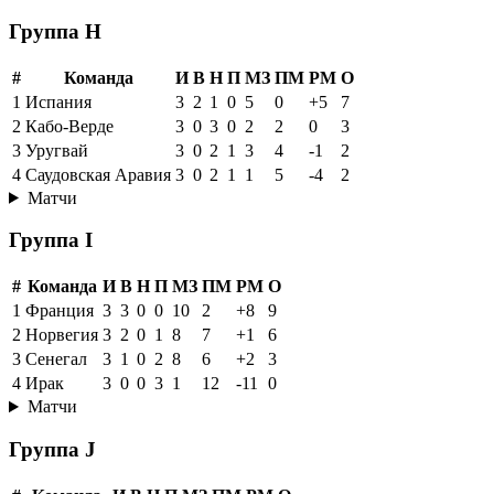
Группа H
#
Команда
И
В
Н
П
МЗ
ПМ
РМ
О
1
Испания
3
2
1
0
5
0
+5
7
2
Кабо-Верде
3
0
3
0
2
2
0
3
3
Уругвай
3
0
2
1
3
4
-1
2
4
Саудовская Аравия
3
0
2
1
1
5
-4
2
Матчи
Группа I
#
Команда
И
В
Н
П
МЗ
ПМ
РМ
О
1
Франция
3
3
0
0
10
2
+8
9
2
Норвегия
3
2
0
1
8
7
+1
6
3
Сенегал
3
1
0
2
8
6
+2
3
4
Ирак
3
0
0
3
1
12
-11
0
Матчи
Группа J