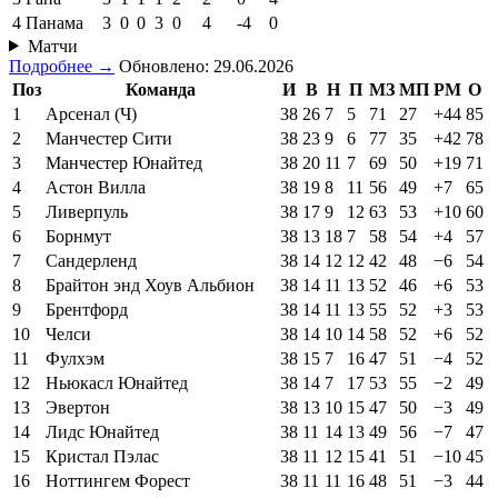
4
Панама
3
0
0
3
0
4
-4
0
Матчи
Подробнее →
Обновлено: 29.06.2026
Поз
Команда
И
В
Н
П
МЗ
МП
РМ
О
1
Арсенал (Ч)
38
26
7
5
71
27
+44
85
2
Манчестер Сити
38
23
9
6
77
35
+42
78
3
Манчестер Юнайтед
38
20
11
7
69
50
+19
71
4
Астон Вилла
38
19
8
11
56
49
+7
65
5
Ливерпуль
38
17
9
12
63
53
+10
60
6
Борнмут
38
13
18
7
58
54
+4
57
7
Сандерленд
38
14
12
12
42
48
−6
54
8
Брайтон энд Хоув Альбион
38
14
11
13
52
46
+6
53
9
Брентфорд
38
14
11
13
55
52
+3
53
10
Челси
38
14
10
14
58
52
+6
52
11
Фулхэм
38
15
7
16
47
51
−4
52
12
Ньюкасл Юнайтед
38
14
7
17
53
55
−2
49
13
Эвертон
38
13
10
15
47
50
−3
49
14
Лидс Юнайтед
38
11
14
13
49
56
−7
47
15
Кристал Пэлас
38
11
12
15
41
51
−10
45
16
Ноттингем Форест
38
11
11
16
48
51
−3
44