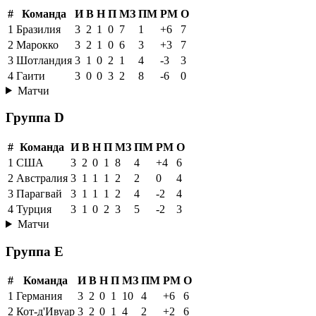
#
Команда
И
В
Н
П
МЗ
ПМ
РМ
О
1
Бразилия
3
2
1
0
7
1
+6
7
2
Марокко
3
2
1
0
6
3
+3
7
3
Шотландия
3
1
0
2
1
4
-3
3
4
Гаити
3
0
0
3
2
8
-6
0
Матчи
Группа D
#
Команда
И
В
Н
П
МЗ
ПМ
РМ
О
1
США
3
2
0
1
8
4
+4
6
2
Австралия
3
1
1
1
2
2
0
4
3
Парагвай
3
1
1
1
2
4
-2
4
4
Турция
3
1
0
2
3
5
-2
3
Матчи
Группа E
#
Команда
И
В
Н
П
МЗ
ПМ
РМ
О
1
Германия
3
2
0
1
10
4
+6
6
2
Кот-д'Ивуар
3
2
0
1
4
2
+2
6