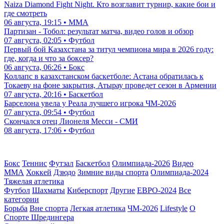
Naiza Diamond Fight Night. Кто возглавит турнир, какие бои и
где смотреть
06 августа, 19:15 • ММА
Партизан - Тобол: результат матча, видео голов и обзор
07 августа, 02:05 • Футбол
Первый бой Казахстана за титул чемпиона мира в 2026 году:
где, когда и что за боксер?
06 августа, 06:26 • Бокс
Коллапс в казахстанском баскетболе: Астана обратилась к
Токаеву на фоне закрытия, Атырау проведет сезон в Армении
07 августа, 20:16 • Баскетбол
Барселона увела у Реала лучшего игрока ЧМ-2026
07 августа, 09:54 • Футбол
Скончался отец Лионеля Месси - СМИ
08 августа, 17:06 • Футбол
Бокс
Теннис
Футзал
Баскетбол
Олимпиада-2026
Видео
ММА
Хоккей
Дзюдо
Зимние виды спорта
Олимпиада-2024
Тяжелая атлетика
Футбол
Шахматы
Киберспорт
Другие
ЕВРО-2024
Все
категории
Борьба
Вне спорта
Легкая атлетика
ЧМ-2026
Lifestyle
О
Спорте Шредингера