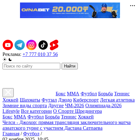
Реклама:
+7 777 010 37 56
Найти
Бокс
ММА
Футбол
Борьба
Теннис
Хоккей
Шахматы
Футзал
Дзюдо
Киберспорт
Легкая атлетика
Зимние виды спорта
Другие
ЧМ-2026
Олимпиада-2026
Lifestyle
Все категории
О Спорте Шредингера
Бокс
ММА
Футбол
Борьба
Теннис
Хоккей
Челси - Джохор: прямая трансляция заключительного матча
азиатского турне с участием Дастана Сатпаева
Главная
/
Футбол
/
02 ноября 2025, 10:45