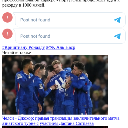
рекорду в 1000 мячей.
#Криштиану Роналду
#ФК Аль-Наср
Читайте также
Челси - Джохор: прямая трансляция заключительного матча
азиатского турне с участием Дастана Сатпаева