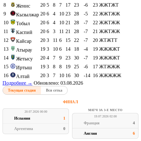
8
20
5
8
7
17
23
-6
23
ЖЖТЖТ
Женис
9
20
6
4
10
23
28
-5
22
ЖЖТЖЖ
Кызылжар
10
20
6
4
10
21
28
-7
22
ЖЖТЖЖ
Тобыл
11
20
6
3
11
21
28
-7
21
ЖЖТЖЖ
Каспий
12
20
3
11
6
15
22
-7
20
ЖТЖТТ
Кайсар
13
19
3
10
6
14
18
-4
19
ЖЖЖЖТ
Атырау
14
20
4
7
9
23
30
-7
19
ЖЖЖЖТ
Жетысу
15
19
3
8
8
19
25
-6
17
ЖТЖЖЖ
Иртыш
16
20
3
7
10
16
30
-14
16
ЖЖЖЖЖ
Алтай
Подробнее →
Обновлено: 03.08.2026
Текущая стадия
Вся сетка
ФИНАЛ
МАТЧ ЗА 3-Е МЕСТО
20.07.2026 00:00
19.07.2026 02:00
Испания
1
Франция
4
Аргентина
0
Англия
6