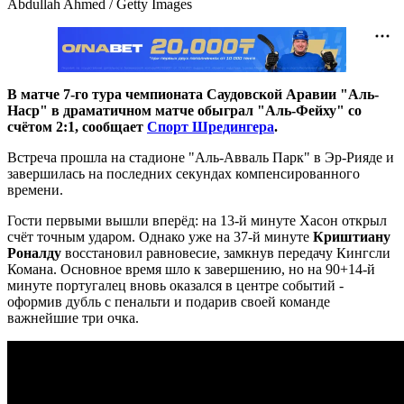
Abdullah Ahmed / Getty Images
В матче 7-го тура чемпионата Саудовской Аравии "Аль-
Наср" в драматичном матче обыграл "Аль-Фейху" со
счётом 2:1, сообщает
Спорт Шредингера
.
Встреча прошла на стадионе "Аль-Авваль Парк" в Эр-Рияде и
завершилась на последних секундах компенсированного
времени.
Гости первыми вышли вперёд: на 13-й минуте Хасон открыл
счёт точным ударом. Однако уже на 37-й минуте
Криштиану
Роналду
восстановил равновесие, замкнув передачу Кингсли
Комана. Основное время шло к завершению, но на 90+14-й
минуте португалец вновь оказался в центре событий -
оформив дубль с пенальти и подарив своей команде
важнейшие три очка.