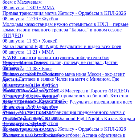
боем с Махачевым
08 августа, 13:09 • ММА
Прямая трансляция матча Жетысу - Ордабасы в КПЛ-2026
08 августа, 12:16 • Футбол
Молодым казахстанцам нужно стремиться в НХЛ – первые
комментарии главного тренера "Барыса" в новом сезоне
(ВИДЕО)
08 августа, 11:53 • Хоккей
Naiza Diamond Fight Night: Результаты и видео всех боев
08 августа, 11:21 • ММА
В WBC гарантировали титульник победителю боя
Челси - Милан: видео голов, почему не сыграл Дастан
Нурсултанов - Рамос
Сатпаев?
08 августа, 11:08 • Бокс
08 августа, 18:49 • Футбол
Неймар остался без Золотого мяча из-за Месси - экс-агент
Дастан Сатпаев в заявке Челси на матч с Миланом. Где
бразильца
смотреть трансляцию?
08 августа, 10:11 • Футбол
08 августа, 16:28 • Футбол
Елена Рыбакина вышла в 1/8 Мастерса в Торонто (ВИДЕО)
Чемпион Европы, который провалился в сборной. Кто стал
07 августа, 23:14 • Теннис
новым тренером Казахстана?
Дияр Нургожай - Бруно Лопес: Результаты взвешивания всех
06 августа, 22:00 • Футбол
бойцов на UFC Vegas 120
Челси - Милан: прямая трансляция предсезонного матча с
07 августа, 22:11 • ММА
участием Дастана Сатпаева
Прямая трансляция Naiza Diamond Fight Night в Китае. Когда и
07 августа, 15:00 • Футбол
где смотреть турнир
Прямая трансляция матча Жетысу - Ордабасы в КПЛ-2026
07 августа, 20:26 • ММА
08 августа, 12:16 • Футбол
Коллапс в казахстанском баскетболе: Астана обратилась к