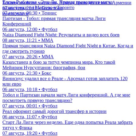
Елена Рыбакина - Энн Ли. Прямая трансляция матча
Токаеву на фоне закрытия, Атырау проведет сезон в Армении
казахстанки на Мастерс в Торонто
07 августа, 20:16 • Баскетбол
07 августа, 06:30 • Теннис
еще новости
Партизан - Тобол: прямая трансляция матча Лиги
Конференций
06 августа, 12:00 • Футбол
Naiza Diamond Fight Night: Результаты и видео всех боев
08 августа, 11:21 • ММА
Прямая трансляция Naiza Diamond Fight Night в Китае. Когда и
где смотреть турнир
07 августа, 20:26 • ММА
Казахстанец в бою за титул чемпиона мира. Кто такой
Мейирим Нурсултанов: биография, бои
06 августа, 21:30 • Бокс
Винисиус удалил все о Реале - Арсенал готов заплатить 120
млн евро
06 августа, 10:18 • Футбол
Тобол и Партизан начали матч Лиги конференций. А где мне
посмотреть прямую трансляцию?
07 августа, 00:01 • Футбол
Реал оформит самый дорогой трансфер в истории
06 августа, 11:07 • Футбол
Старт Ла Лиги через неделю. Еще одна попытка Реала забрать
титул у Флика
07 августа, 19:20 • Футбол