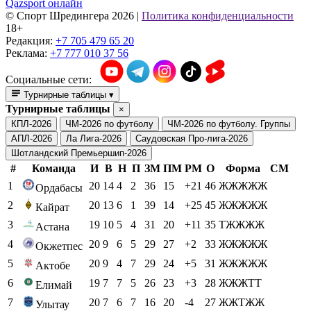
Qazsport онлайн
© Cпорт Шредингера 2026
|
Политика конфиденциальности
18+
Редакция:
+7 705 479 65 20
Реклама:
+7 777 010 37 56
Социальные сети:
Турнирные таблицы
▾
Турнирные таблицы
×
КПЛ-2026
ЧМ-2026 по футболу
ЧМ-2026 по футболу. Группы
АПЛ-2026
Ла Лига-2026
Саудовская Про-лига-2026
Шотландский Премьершип-2026
#
Команда
И
В
Н
П
ЗМ
ПМ
РМ
О
Форма
СМ
1
20
14
4
2
36
15
+21
46
ЖЖЖЖЖ
Ордабасы
2
20
13
6
1
39
14
+25
45
ЖЖЖЖЖ
Кайрат
3
19
10
5
4
31
20
+11
35
ТЖЖЖЖ
Астана
4
20
9
6
5
29
27
+2
33
ЖЖЖЖЖ
Окжетпес
5
20
9
4
7
29
24
+5
31
ЖЖЖЖЖ
Актобе
6
19
7
7
5
26
23
+3
28
ЖЖЖТТ
Елимай
7
20
7
6
7
16
20
-4
27
ЖЖТЖЖ
Улытау