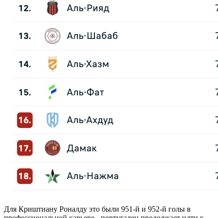
Для Криштиану Роналду это были 951-й и 952-й голы в
профессиональной карьере - португалец продолжает идти к