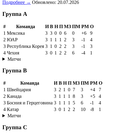
Подробнее →
Обновлено: 20.07.2026
Группа A
#
Команда
И
В
Н
П
МЗ
ПМ
РМ
О
1
Мексика
3
3
0
0
6
0
+6
9
2
ЮАР
3
1
1
1
2
3
-1
4
3
Республика Корея
3
1
0
2
2
3
-1
3
4
Чехия
3
0
1
2
2
6
-4
1
Матчи
Группа B
#
Команда
И
В
Н
П
МЗ
ПМ
РМ
О
1
Швейцария
3
2
1
0
7
3
+4
7
2
Канада
3
1
1
1
8
3
+5
4
3
Босния и Герцеговина
3
1
1
1
5
6
-1
4
4
Катар
3
0
1
2
2
10
-8
1
Матчи
Группа C