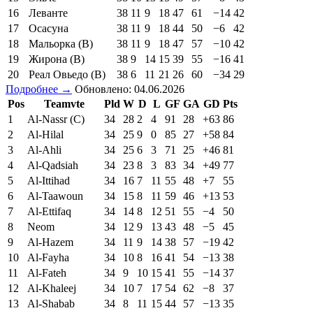
16
Леванте
38
11
9
18
47
61
−14
42
17
Осасуна
38
11
9
18
44
50
−6
42
18
Мальорка (В)
38
11
9
18
47
57
−10
42
19
Жирона (В)
38
9
14
15
39
55
−16
41
20
Реал Овьедо (В)
38
6
11
21
26
60
−34
29
Подробнее →
Обновлено: 04.06.2026
Pos
Teamvte
Pld
W
D
L
GF
GA
GD
Pts
1
Al-Nassr (C)
34
28
2
4
91
28
+63
86
2
Al-Hilal
34
25
9
0
85
27
+58
84
3
Al-Ahli
34
25
6
3
71
25
+46
81
4
Al-Qadsiah
34
23
8
3
83
34
+49
77
5
Al-Ittihad
34
16
7
11
55
48
+7
55
6
Al-Taawoun
34
15
8
11
59
46
+13
53
7
Al-Ettifaq
34
14
8
12
51
55
−4
50
8
Neom
34
12
9
13
43
48
−5
45
9
Al-Hazem
34
11
9
14
38
57
−19
42
10
Al-Fayha
34
10
8
16
41
54
−13
38
11
Al-Fateh
34
9
10
15
41
55
−14
37
12
Al-Khaleej
34
10
7
17
54
62
−8
37
13
Al-Shabab
34
8
11
15
44
57
−13
35