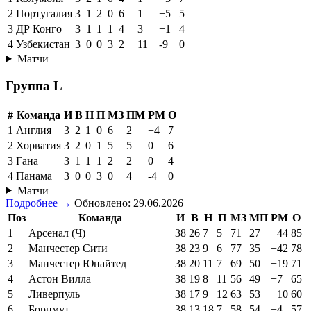
2
Португалия
3
1
2
0
6
1
+5
5
3
ДР Конго
3
1
1
1
4
3
+1
4
4
Узбекистан
3
0
0
3
2
11
-9
0
Матчи
Группа L
#
Команда
И
В
Н
П
МЗ
ПМ
РМ
О
1
Англия
3
2
1
0
6
2
+4
7
2
Хорватия
3
2
0
1
5
5
0
6
3
Гана
3
1
1
1
2
2
0
4
4
Панама
3
0
0
3
0
4
-4
0
Матчи
Подробнее →
Обновлено: 29.06.2026
Поз
Команда
И
В
Н
П
МЗ
МП
РМ
О
1
Арсенал (Ч)
38
26
7
5
71
27
+44
85
2
Манчестер Сити
38
23
9
6
77
35
+42
78
3
Манчестер Юнайтед
38
20
11
7
69
50
+19
71
4
Астон Вилла
38
19
8
11
56
49
+7
65
5
Ливерпуль
38
17
9
12
63
53
+10
60
6
Борнмут
38
13
18
7
58
54
+4
57