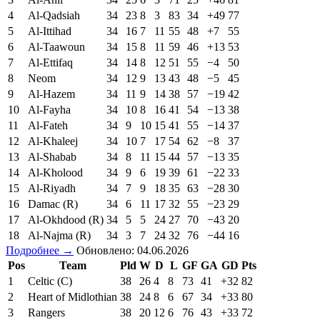
4
Al-Qadsiah
34
23
8
3
83
34
+49
77
5
Al-Ittihad
34
16
7
11
55
48
+7
55
6
Al-Taawoun
34
15
8
11
59
46
+13
53
7
Al-Ettifaq
34
14
8
12
51
55
−4
50
8
Neom
34
12
9
13
43
48
−5
45
9
Al-Hazem
34
11
9
14
38
57
−19
42
10
Al-Fayha
34
10
8
16
41
54
−13
38
11
Al-Fateh
34
9
10
15
41
55
−14
37
12
Al-Khaleej
34
10
7
17
54
62
−8
37
13
Al-Shabab
34
8
11
15
44
57
−13
35
14
Al-Kholood
34
9
6
19
39
61
−22
33
15
Al-Riyadh
34
7
9
18
35
63
−28
30
16
Damac (R)
34
6
11
17
32
55
−23
29
17
Al-Okhdood (R)
34
5
5
24
27
70
−43
20
18
Al-Najma (R)
34
3
7
24
32
76
−44
16
Подробнее →
Обновлено: 04.06.2026
Pos
Team
Pld
W
D
L
GF
GA
GD
Pts
1
Celtic (C)
38
26
4
8
73
41
+32
82
2
Heart of Midlothian
38
24
8
6
67
34
+33
80
3
Rangers
38
20
12
6
76
43
+33
72