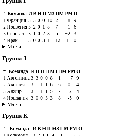
Группа I
#
Команда
И
В
Н
П
МЗ
ПМ
РМ
О
1
Франция
3
3
0
0
10
2
+8
9
2
Норвегия
3
2
0
1
8
7
+1
6
3
Сенегал
3
1
0
2
8
6
+2
3
4
Ирак
3
0
0
3
1
12
-11
0
Матчи
Группа J
#
Команда
И
В
Н
П
МЗ
ПМ
РМ
О
1
Аргентина
3
3
0
0
8
1
+7
9
2
Австрия
3
1
1
1
6
6
0
4
3
Алжир
3
1
1
1
5
7
-2
4
4
Иордания
3
0
0
3
3
8
-5
0
Матчи
Группа K
#
Команда
И
В
Н
П
МЗ
ПМ
РМ
О
1
Колумбия
3
2
1
0
4
1
+3
7