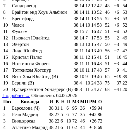
7
Сандерленд
38
14
12
12
42
48
−6
54
8
Брайтон энд Хоув Альбион
38
14
11
13
52
46
+6
53
9
Брентфорд
38
14
11
13
55
52
+3
53
10
Челси
38
14
10
14
58
52
+6
52
11
Фулхэм
38
15
7
16
47
51
−4
52
12
Ньюкасл Юнайтед
38
14
7
17
53
55
−2
49
13
Эвертон
38
13
10
15
47
50
−3
49
14
Лидс Юнайтед
38
11
14
13
49
56
−7
47
15
Кристал Пэлас
38
11
12
15
41
51
−10
45
16
Ноттингем Форест
38
11
11
16
48
51
−3
44
17
Тоттенхэм Хотспур
38
10
11
17
48
57
−9
41
18
Вест Хэм Юнайтед (В)
38
10
9
19
46
65
−19
39
19
Бернли (В)
38
4
10
24
38
75
−37
22
20
Вулверхэмптон Уондерерс (В)
38
3
11
24
27
68
−41
20
Подробнее →
Обновлено: 04.06.2026
Поз
Команда
И
В
Н
П
МЗ
МП
РМ
О
1
Барселона (Ч)
38
31
1
6
95
36
+59
94
2
Реал Мадрид
38
27
5
6
77
35
+42
86
3
Вильярреал
38
22
6
10
72
46
+26
72
4
Атлетико Мадрид
38
21
6
11
62
44
+18
69