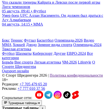
Что сказали тренеры Кайрата и Левски после первой игры
Лиги чемпионов
05 августа, 09:41 • Футбол
Умер боец UFC Аллан Насименто. Он должен был драться с
Асу Алмабаевым
04 августа, 14:15 • ММА
Бокс
Теннис
Футзал
Баскетбол
Олимпиада-2026
Видео
ММА
Хоккей
Дзюдо
Зимние виды спорта
Олимпиада-2024
Тяжелая атлетика
Футбол
Шахматы
Киберспорт
Другие
ЕВРО-2024
Все
категории
Борьба
Вне спорта
Легкая атлетика
ЧМ-2026
Lifestyle
О
Спорте Шредингера
Qazsport онлайн
© Cпорт Шредингера 2026
|
Политика конфиденциальности
18+
Редакция:
+7 705 479 65 20
Реклама:
+7 777 010 37 56
Социальные сети:
Турнирные таблицы
▾
Турнирные таблицы
×