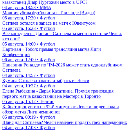
казахстанец Дияр Нургожай место в UFC?
04 августа, 18:58 • ММА
Молния убила футболиста в Таиланде (Видео)
05 августа, 17:30 • Футбол
Сатпаев остался в запасе на матч с Ювентусом
05 августа, 16:28 • Футбол
Все конкуренты Дастана Сатпаева за место в составе Челси:
кто они?
05 августа, 14:00 • Футбол
Партизан - Тобол: прямая трансляция матча Лиги
Конференций
06 августа, 12:00 • Футбол
Напарник Роналду по ЧМ-2026 может стать одноклубником
Сатпаева
04 августа, 14:57 • Футбол
Кумира Сатпаева захотели забрать из Челси
04 августа, 10:27 • Футбол
Елена Рыбакина - Дарья Касаткина. Прямая трансляция
первого матча казахстанки на Мастерс в Торонто
05 августа, 15:12 • Теннис
Кайрат пропустил на 92-й минуте от Левски: видео гола и
обзор матча Лиги чемпионов
05 августа, 00:19 • Футбол
Шанс для Сатпаева? Челси намерен продать трех нападающих
04 августа, 17:03 • Футбол