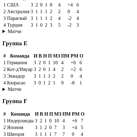
1
США
3
2
0
1
8
4
+4
6
2
Австралия
3
1
1
1
2
2
0
4
3
Парагвай
3
1
1
1
2
4
-2
4
4
Турция
3
1
0
2
3
5
-2
3
Матчи
Группа E
#
Команда
И
В
Н
П
МЗ
ПМ
РМ
О
1
Германия
3
2
0
1
10
4
+6
6
2
Кот-д'Ивуар
3
2
0
1
4
2
+2
6
3
Эквадор
3
1
1
1
2
2
0
4
4
Кюрасао
3
0
1
2
1
9
-8
1
Матчи
Группа F
#
Команда
И
В
Н
П
МЗ
ПМ
РМ
О
1
Нидерланды
3
2
1
0
10
4
+6
7
2
Япония
3
1
2
0
7
3
+4
5
3
Швеция
3
1
1
1
7
7
0
4