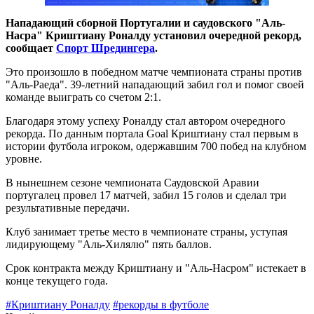
Нападающий сборной Португалии и саудовского "Аль-
Насра" Криштиану Роналду установил очередной рекорд,
сообщает
Спорт Шредингера
.
Это произошло в победном матче чемпионата страны против
"Аль-Раеда". 39-летний нападающий забил гол и помог своей
команде выиграть со счетом 2:1.
Благодаря этому успеху Роналду стал автором очередного
рекорда. По данным портала Goal Криштиану стал первым в
истории футбола игроком, одержавшим 700 побед на клубном
уровне.
В нынешнем сезоне чемпионата Саудовской Аравии
португалец провел 17 матчей, забил 15 голов и сделал три
результативные передачи.
Клуб занимает третье место в чемпионате страны, уступая
лидирующему "Аль-Хилялю" пять баллов.
Срок контракта между Криштиану и "Аль-Насром" истекает в
конце текущего года.
#Криштиану Роналду
#рекорды в футболе