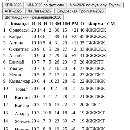
КПЛ-2026
ЧМ-2026 по футболу
ЧМ-2026 по футболу. Группы
АПЛ-2026
Ла Лига-2026
Саудовская Про-лига-2026
Шотландский Премьершип-2026
#
Команда
И
В
Н
П
ЗМ
ПМ
РМ
О
Форма
СМ
1
Ордабасы
20
14
4
2
36
15
+21
46
ЖЖЖЖЖ
2
Кайрат
20
13
6
1
39
14
+25
45
ЖЖЖЖЖ
3
Астана
19
10
5
4
31
20
+11
35
ТЖЖЖЖ
4
Окжетпес
20
9
6
5
29
27
+2
33
ЖЖЖЖЖ
5
Актобе
20
9
4
7
29
24
+5
31
ЖЖЖЖЖ
6
Елимай
19
7
7
5
26
23
+3
28
ЖЖЖТТ
7
Улытау
20
7
6
7
16
20
-4
27
ЖЖТЖЖ
8
Женис
20
5
8
7
17
23
-6
23
ЖЖТЖТ
9
Кызылжар
20
6
4
10
23
28
-5
22
ЖЖТЖЖ
10
20
6
4
10
21
28
-7
22
ЖЖТЖЖ
Тобыл
11
20
6
3
11
21
28
-7
21
ЖЖТЖЖ
Каспий
12
20
3
11
6
15
22
-7
20
ЖТЖТТ
Кайсар
13
19
3
10
6
14
18
-4
19
ЖЖЖЖТ
Атырау
14
20
4
7
9
23
30
-7
19
ЖЖЖЖТ
Жетысу
15
19
3
8
8
19
25
-6
17
ЖТЖЖЖ
Иртыш