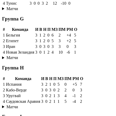
4
Тунис
3
0
0
3
2
12
-10
0
Матчи
Группа G
#
Команда
И
В
Н
П
МЗ
ПМ
РМ
О
1
Бельгия
3
1
2
0
6
2
+4
5
2
Египет
3
1
2
0
5
3
+2
5
3
Иран
3
0
3
0
3
3
0
3
4
Новая Зеландия
3
0
1
2
4
10
-6
1
Матчи
Группа H
#
Команда
И
В
Н
П
МЗ
ПМ
РМ
О
1
Испания
3
2
1
0
5
0
+5
7
2
Кабо-Верде
3
0
3
0
2
2
0
3
3
Уругвай
3
0
2
1
3
4
-1
2
4
Саудовская Аравия
3
0
2
1
1
5
-4
2
Матчи