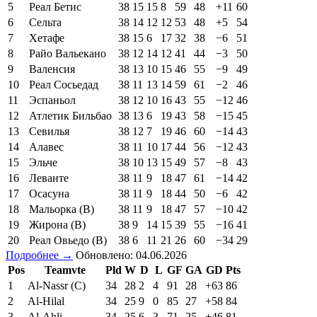
5
Реал Бетис
38
15
15
8
59
48
+11
60
6
Сельта
38
14
12
12
53
48
+5
54
7
Хетафе
38
15
6
17
32
38
−6
51
8
Райо Вальекано
38
12
14
12
41
44
−3
50
9
Валенсия
38
13
10
15
46
55
−9
49
10
Реал Сосьедад
38
11
13
14
59
61
−2
46
11
Эспаньол
38
12
10
16
43
55
−12
46
12
Атлетик Бильбао
38
13
6
19
43
58
−15
45
13
Севилья
38
12
7
19
46
60
−14
43
14
Алавес
38
11
10
17
44
56
−12
43
15
Эльче
38
10
13
15
49
57
−8
43
16
Леванте
38
11
9
18
47
61
−14
42
17
Осасуна
38
11
9
18
44
50
−6
42
18
Мальорка (В)
38
11
9
18
47
57
−10
42
19
Жирона (В)
38
9
14
15
39
55
−16
41
20
Реал Овьедо (В)
38
6
11
21
26
60
−34
29
Подробнее →
Обновлено: 04.06.2026
Pos
Teamvte
Pld
W
D
L
GF
GA
GD
Pts
1
Al-Nassr (C)
34
28
2
4
91
28
+63
86
2
Al-Hilal
34
25
9
0
85
27
+58
84
3
Al-Ahli
34
25
6
3
71
25
+46
81