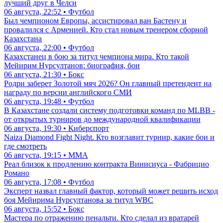
лучший друг в Челси
06 августа, 22:52 • Футбол
Был чемпионом Европы, ассистировал ван Бастену и
провалился с Арменией. Кто стал новым тренером сборной
Казахстана
06 августа, 22:00 • Футбол
Казахстанец в бою за титул чемпиона мира. Кто такой
Мейирим Нурсултанов: биография, бои
06 августа, 21:30 • Бокс
Родри заберет Золотой мяч 2026? Он главный претендент на
награду по версии английского СМИ
06 августа, 19:48 • Футбол
В Казахстане создали систему подготовки команд по MLBB -
от открытых турниров до международной квалификации
06 августа, 19:30 • Киберспорт
Naiza Diamond Fight Night. Кто возглавит турнир, какие бои и
где смотреть
06 августа, 19:15 • ММА
Реал близок к продлению контракта Винисиуса - Фабрицио
Романо
06 августа, 17:08 • Футбол
Эксперт назвал главный фактор, который может решить исход
боя Мейирима Нурсултанова за титул WBC
06 августа, 15:52 • Бокс
Мастера по отражению пенальти. Кто сделал из вратарей