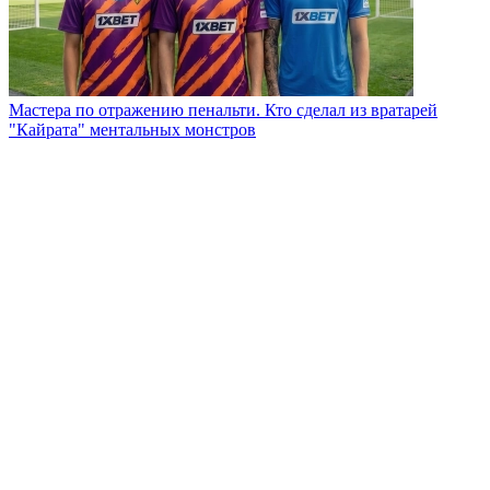
Мастера по отражению пенальти. Кто сделал из вратарей
"Кайрата" ментальных монстров