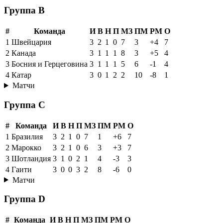
Группа B
#
Команда
И
В
Н
П
МЗ
ПМ
РМ
О
1
Швейцария
3
2
1
0
7
3
+4
7
2
Канада
3
1
1
1
8
3
+5
4
3
Босния и Герцеговина
3
1
1
1
5
6
-1
4
4
Катар
3
0
1
2
2
10
-8
1
Матчи
Группа C
#
Команда
И
В
Н
П
МЗ
ПМ
РМ
О
1
Бразилия
3
2
1
0
7
1
+6
7
2
Марокко
3
2
1
0
6
3
+3
7
3
Шотландия
3
1
0
2
1
4
-3
3
4
Гаити
3
0
0
3
2
8
-6
0
Матчи
Группа D
#
Команда
И
В
Н
П
МЗ
ПМ
РМ
О