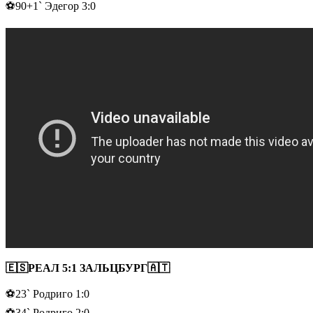
⚽90+1` Эдегор 3:0
🇪🇸РЕАЛ 5:1 ЗАЛЬЦБУРГ🇦🇹
⚽23` Родриго 1:0
⚽34` Родриго 2:0