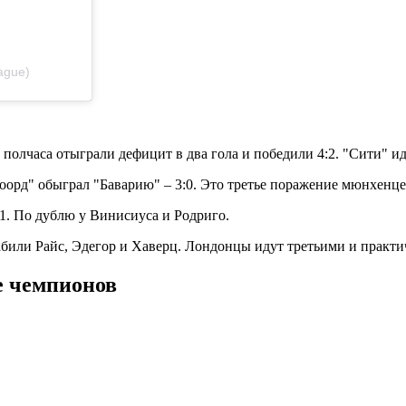
ague)
лчаса отыграли дефицит в два гола и победили 4:2. "Сити" иде
орд" обыграл "Баварию" – 3:0. Это третье поражение мюнхенцев
:1. По дублю у Винисиуса и Родриго.
абили Райс, Эдегор и Хаверц. Лондонцы идут третьими и практич
ге чемпионов