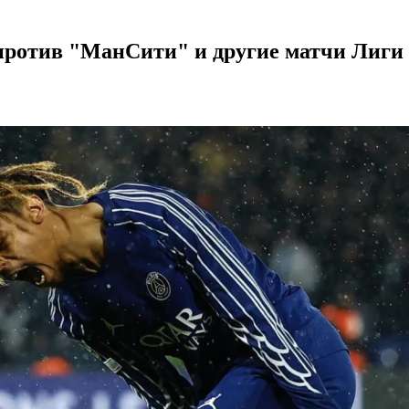
 против "МанСити" и другие матчи Лиги