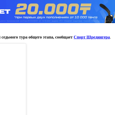
й седьмого тура общего этапа, сообщает
Спорт Шредингера
.