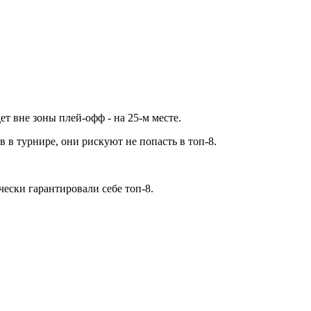
т вне зоны плей-офф - на 25-м месте.
 в турнире, они рискуют не попасть в топ-8.
ески гарантировали себе топ-8.