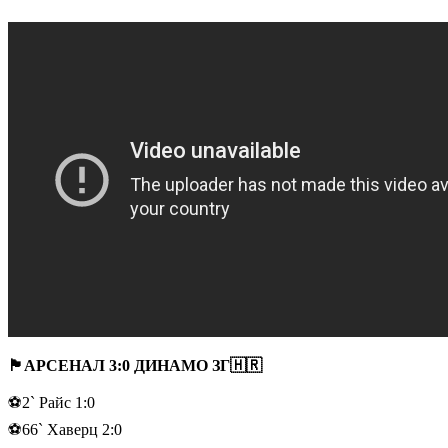
🏴󠁧󠁢󠁥󠁮󠁧󠁿АРСЕНАЛ 3:0 ДИНАМО ЗГ🇭🇷
⚽2` Райс 1:0
⚽66` Хаверц 2:0