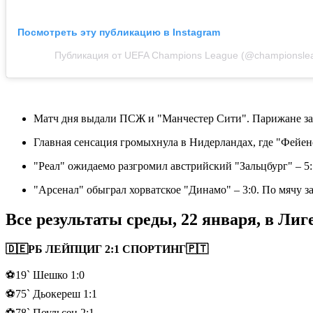
Посмотреть эту публикацию в Instagram
Публикация от UEFA Champions League (@championsle
Матч дня выдали ПСЖ и "Манчестер Сити". Парижане за по
Главная сенсация громыхнула в Нидерландах, где "Фейено
"Реал" ожидаемо разгромил австрийский "Зальцбург" – 5
"Арсенал" обыграл хорватское "Динамо" – 3:0. По мячу з
Все результаты среды, 22 января, в Ли
🇩🇪РБ ЛЕЙПЦИГ 2:1 СПОРТИНГ🇵🇹
⚽19` Шешко 1:0
⚽75` Дьокереш 1:1
⚽78` Поульсен 2:1