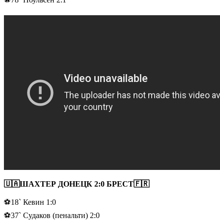
🇺🇦ШАХТЕР ДОНЕЦК 2:0 БРЕСТ🇫🇷
⚽18` Кевин 1:0
⚽37` Судаков (пенальти) 2:0