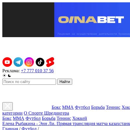
Реклама:
+7 777 010 37 56
Найти
Бокс
ММА
Футбол
Борьба
Теннис
Хок
категории
О Спорте Шредингера
Бокс
ММА
Футбол
Борьба
Теннис
Хоккей
Елена Рыбакина - Энн Ли. Прямая трансляция матча казахстанк
Главная
/
Футбол
/