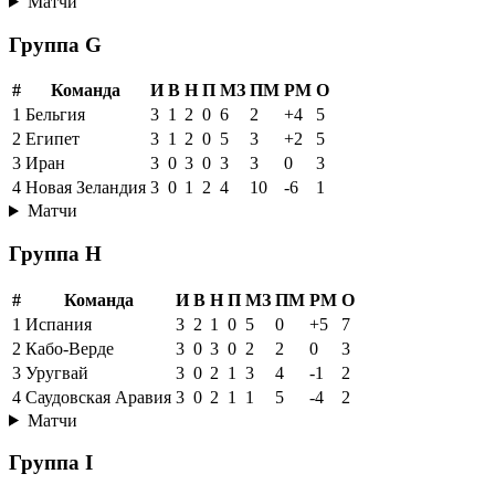
Матчи
Группа G
#
Команда
И
В
Н
П
МЗ
ПМ
РМ
О
1
Бельгия
3
1
2
0
6
2
+4
5
2
Египет
3
1
2
0
5
3
+2
5
3
Иран
3
0
3
0
3
3
0
3
4
Новая Зеландия
3
0
1
2
4
10
-6
1
Матчи
Группа H
#
Команда
И
В
Н
П
МЗ
ПМ
РМ
О
1
Испания
3
2
1
0
5
0
+5
7
2
Кабо-Верде
3
0
3
0
2
2
0
3
3
Уругвай
3
0
2
1
3
4
-1
2
4
Саудовская Аравия
3
0
2
1
1
5
-4
2
Матчи
Группа I