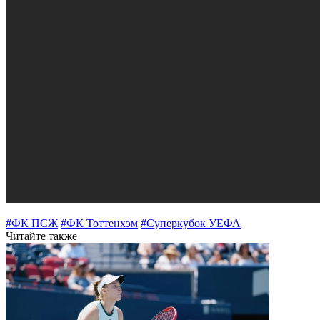
#ФК ПСЖ
#ФК Тоттенхэм
#Суперкубок УЕФА
Читайте также