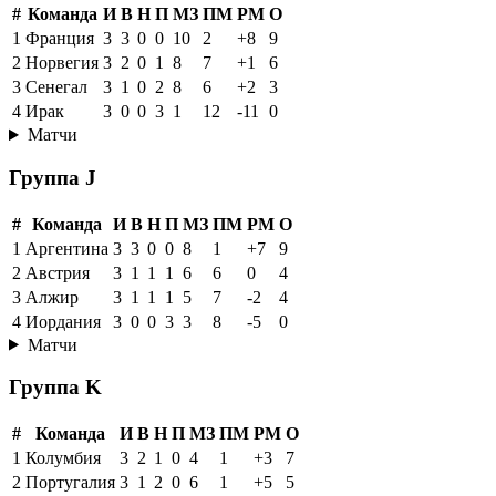
#
Команда
И
В
Н
П
МЗ
ПМ
РМ
О
1
Франция
3
3
0
0
10
2
+8
9
2
Норвегия
3
2
0
1
8
7
+1
6
3
Сенегал
3
1
0
2
8
6
+2
3
4
Ирак
3
0
0
3
1
12
-11
0
Матчи
Группа J
#
Команда
И
В
Н
П
МЗ
ПМ
РМ
О
1
Аргентина
3
3
0
0
8
1
+7
9
2
Австрия
3
1
1
1
6
6
0
4
3
Алжир
3
1
1
1
5
7
-2
4
4
Иордания
3
0
0
3
3
8
-5
0
Матчи
Группа K
#
Команда
И
В
Н
П
МЗ
ПМ
РМ
О
1
Колумбия
3
2
1
0
4
1
+3
7
2
Португалия
3
1
2
0
6
1
+5
5