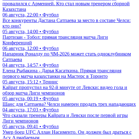
провалился с Арменией. Кто стал новым тренером сборной
Казахстана
06 августа, 22:00 • Футбол
Все конкуренты Дастана Сатпаева за место в составе Челси:
кто они?
05 августа, 14:00 • Футбол
Партизан - Тобол: прямая трансляция матча Лиги
Конференций
06 августа, 12:00 • Футбол
Напарник Роналду по ЧМ-2026 может стать одноклубником
Сатпаева
04 августа, 14:57 • Футбол
Елена Рыбакина - Дарья Касаткина. Прямая трансляция
первого матча казахстанки на Мастерс в Торонто
05 августа, 15:12 • Теннис
Кайрат пропустил на 92-й минуте от Левски: видео гола и
обзор матча Лиги чемпионов
05 августа, 00:19 • Футбол
Шанс для Сатпаева? Челси намерен продать трех нападающих
04 августа, 17:03 • Футбол
Что сказали тренеры Кайрата и Левски после первой игры
Лиги чемпионов
05 августа, 09:41 • Футбол
Умер боец UFC Аллан Насименто. Он должен был драться с
Асу Алмабаевым