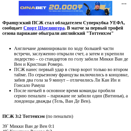
Французский ПСЖ стал обладателем Суперкубка УЕФА,
сообщает
Спорт Шредингера
. В матче за первый трофей
сезона парижане обыграли английский "Тоттенхэм"
Англичане доминировали по ходу большей части
встречи, заслуженно открыли счет, а затем и укрепили
лидерство – со стандартов по голу забили Микки Ван де
Вен и Кристиан Ромеро.
ПСЖ нанес первый удар в створ ворот только во втором
тайме. По серьезному французы включились в концовке,
забив два гола за 9 минут – отличились Ли Кан Ин и
Гонсало Рамуш
После ничьей в основное время команды пробили
серию пенальти – парижане не забили один (Витинья), а
лондонцы дважды (Тель, Ван Де Вен).
ПСЖ 3:2 Тоттенхэм
(по пенальти)
39` Микки Ван де Вен 0:1