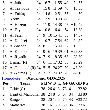
5
Al-Ittihad
34
16
7
11
55
48
+7
55
6
Al-Taawoun
34
15
8
11
59
46
+13
53
7
Al-Ettifaq
34
14
8
12
51
55
−4
50
8
Neom
34
12
9
13
43
48
−5
45
9
Al-Hazem
34
11
9
14
38
57
−19
42
10
Al-Fayha
34
10
8
16
41
54
−13
38
11
Al-Fateh
34
9
10
15
41
55
−14
37
12
Al-Khaleej
34
10
7
17
54
62
−8
37
13
Al-Shabab
34
8
11
15
44
57
−13
35
14
Al-Kholood
34
9
6
19
39
61
−22
33
15
Al-Riyadh
34
7
9
18
35
63
−28
30
16
Damac (R)
34
6
11
17
32
55
−23
29
17
Al-Okhdood (R)
34
5
5
24
27
70
−43
20
18
Al-Najma (R)
34
3
7
24
32
76
−44
16
Подробнее →
Обновлено: 04.06.2026
Pos
Team
Pld
W
D
L
GF
GA
GD
Pts
1
Celtic (C)
38
26
4
8
73
41
+32
82
2
Heart of Midlothian
38
24
8
6
67
34
+33
80
3
Rangers
38
20
12
6
76
43
+33
72
4
Motherwell
38
16
13
9
59
36
+23
61