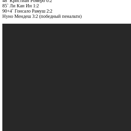
48` Кристиан Ромеро 0:2
85` Ли Кан Ин 1:2
90+4` Гонсало Рамуш 2:2
Нуно Мендеш 3:2 (победный пенальти)