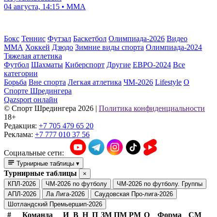
04 августа, 14:15 • ММА
Бокс
Теннис
Футзал
Баскетбол
Олимпиада-2026
Видео
ММА
Хоккей
Дзюдо
Зимние виды спорта
Олимпиада-2024
Тяжелая атлетика
Футбол
Шахматы
Киберспорт
Другие
ЕВРО-2024
Все
категории
Борьба
Вне спорта
Легкая атлетика
ЧМ-2026
Lifestyle
О
Спорте Шредингера
Qazsport онлайн
© Cпорт Шредингера 2026
|
Политика конфиденциальности
18+
Редакция:
+7 705 479 65 20
Реклама:
+7 777 010 37 56
Социальные сети:
Турнирные таблицы
▾
Турнирные таблицы
×
КПЛ-2026
ЧМ-2026 по футболу
ЧМ-2026 по футболу. Группы
АПЛ-2026
Ла Лига-2026
Саудовская Про-лига-2026
Шотландский Премьершип-2026
#
Команда
И
В
Н
П
ЗМ
ПМ
РМ
О
Форма
СМ