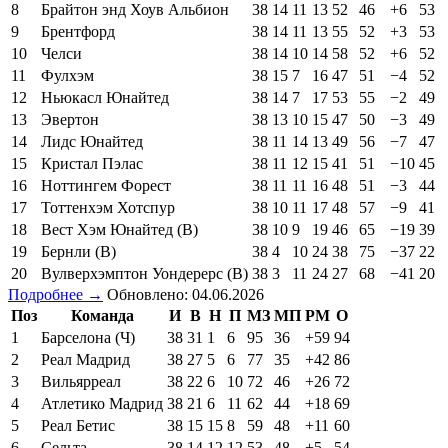
8
Брайтон энд Хоув Альбион
38
14
11
13
52
46
+6
53
9
Брентфорд
38
14
11
13
55
52
+3
53
10
Челси
38
14
10
14
58
52
+6
52
11
Фулхэм
38
15
7
16
47
51
−4
52
12
Ньюкасл Юнайтед
38
14
7
17
53
55
−2
49
13
Эвертон
38
13
10
15
47
50
−3
49
14
Лидс Юнайтед
38
11
14
13
49
56
−7
47
15
Кристал Пэлас
38
11
12
15
41
51
−10
45
16
Ноттингем Форест
38
11
11
16
48
51
−3
44
17
Тоттенхэм Хотспур
38
10
11
17
48
57
−9
41
18
Вест Хэм Юнайтед (В)
38
10
9
19
46
65
−19
39
19
Бернли (В)
38
4
10
24
38
75
−37
22
20
Вулверхэмптон Уондерерс (В)
38
3
11
24
27
68
−41
20
Подробнее →
Обновлено: 04.06.2026
Поз
Команда
И
В
Н
П
МЗ
МП
РМ
О
1
Барселона (Ч)
38
31
1
6
95
36
+59
94
2
Реал Мадрид
38
27
5
6
77
35
+42
86
3
Вильярреал
38
22
6
10
72
46
+26
72
4
Атлетико Мадрид
38
21
6
11
62
44
+18
69
5
Реал Бетис
38
15
15
8
59
48
+11
60
6
Сельта
38
14
12
12
53
48
+5
54