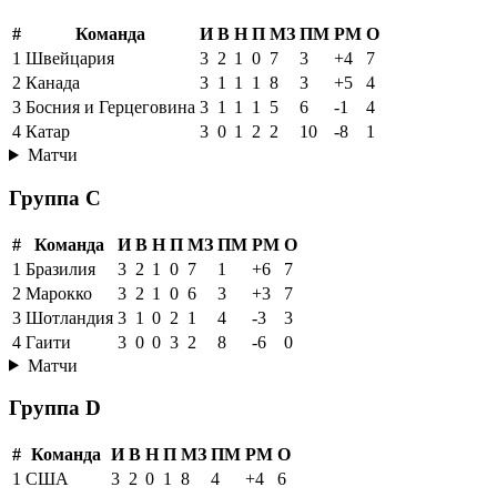
#
Команда
И
В
Н
П
МЗ
ПМ
РМ
О
1
Швейцария
3
2
1
0
7
3
+4
7
2
Канада
3
1
1
1
8
3
+5
4
3
Босния и Герцеговина
3
1
1
1
5
6
-1
4
4
Катар
3
0
1
2
2
10
-8
1
Матчи
Группа C
#
Команда
И
В
Н
П
МЗ
ПМ
РМ
О
1
Бразилия
3
2
1
0
7
1
+6
7
2
Марокко
3
2
1
0
6
3
+3
7
3
Шотландия
3
1
0
2
1
4
-3
3
4
Гаити
3
0
0
3
2
8
-6
0
Матчи
Группа D
#
Команда
И
В
Н
П
МЗ
ПМ
РМ
О
1
США
3
2
0
1
8
4
+4
6