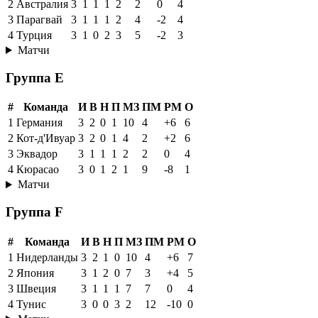
2
Австралия
3
1
1
1
2
2
0
4
3
Парагвай
3
1
1
1
2
4
-2
4
4
Турция
3
1
0
2
3
5
-2
3
Матчи
Группа E
#
Команда
И
В
Н
П
МЗ
ПМ
РМ
О
1
Германия
3
2
0
1
10
4
+6
6
2
Кот-д'Ивуар
3
2
0
1
4
2
+2
6
3
Эквадор
3
1
1
1
2
2
0
4
4
Кюрасао
3
0
1
2
1
9
-8
1
Матчи
Группа F
#
Команда
И
В
Н
П
МЗ
ПМ
РМ
О
1
Нидерланды
3
2
1
0
10
4
+6
7
2
Япония
3
1
2
0
7
3
+4
5
3
Швеция
3
1
1
1
7
7
0
4
4
Тунис
3
0
0
3
2
12
-10
0