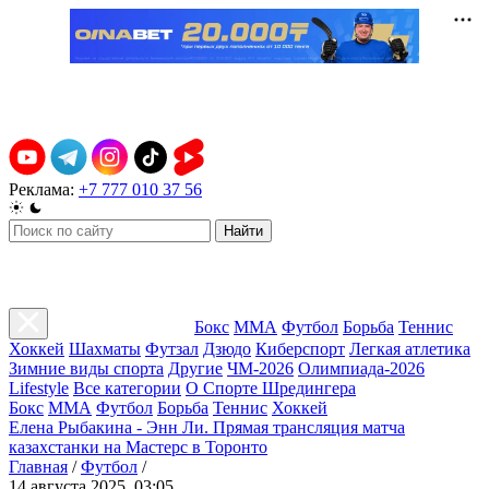
Реклама:
+7 777 010 37 56
Найти
Бокс
ММА
Футбол
Борьба
Теннис
Хоккей
Шахматы
Футзал
Дзюдо
Киберспорт
Легкая атлетика
Зимние виды спорта
Другие
ЧМ-2026
Олимпиада-2026
Lifestyle
Все категории
О Спорте Шредингера
Бокс
ММА
Футбол
Борьба
Теннис
Хоккей
Елена Рыбакина - Энн Ли. Прямая трансляция матча
казахстанки на Мастерс в Торонто
Главная
/
Футбол
/
14 августа 2025, 03:05