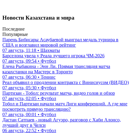
Новости Казахстана и мира
Последние
Популярные
Парень Бибисары Асаубаевой выиграл медаль турнира в
США и возглавил мировой рейтинг
07 августа, 11:18 • Шахматы
Барселона увела у Реала лучшего игрока ЧМ-2026
07 августа, 09:54 • Футбол
Елена Рыбакина - Энн Ли. Прямая трансляция матча
казахстанки на Мастерс в Торонто
07 августа, 06:30 • Теннис
Реал объявил о продлении контракта с Винисиусом (ВИДЕО)
07 августа, 05:30 • Футбол
Партизан - Тобол: результат матча, видео голов и обзор
07 августа, 02:05 • Футбол
Тобол и Партизан начали матч Лиги конференций. А где мне
посмотреть прямую трансляцию?
07 августа, 00:01 • Футбол
Дастан Сатпаев - новый Агуэро, разговор с Хаби Алонсо,
лучший друг в Челси
06 августа, 22:52 • Футбол