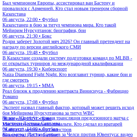
Был чемпионом Европы, ассистировал ван Бастену и
провалился с Арменией. Кто стал новым тренером сборной
Казахстана
06 августа, 22:00 • Футбол
Казахстанец в бою за титул чемпиона мира. Кто такой
Мейирим Нурсултанов: биография, бои
06 августа, 21:30 • Бокс
Родри заберет Золотой мяч 2026? Он главный претендент на
награду по версии английского СМИ
06 августа, 19:48 • Футбол
В Казахстане создали систему подготовки команд по MLBB -
от открытых турниров до международной квалификации
06 августа, 19:30 • Киберспорт
Naiza Diamond Fight Night. Кто возглавит турнир, какие бои и
где смотреть
06 августа, 19:15 • ММА
Реал близок к продлению контракта Винисиуса - Фабрицио
Романо
06 августа, 17:08 • Футбол
Эксперт назвал главный фактор, который может решить исход
боя Мейирима Нурсултанова за титул WBC
Челси - Ювентус: прямая трансляция предсезонного матча с
06 августа, 15:52 • Бокс
участием Дастана Сатпаева
Мастера по отражению пенальти. Кто сделал из вратарей
04 августа, 14:00 • Футбол
"Кайрата" ментальных монстров
Как сыграл Дастан Сатпаев за Челси против Ювентуса: видео
06 августа, 15:12 • Футбол