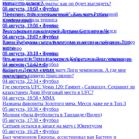
матча, что дальше?
Новый стадион в Алматы: как он будет выглядеть?
05 августа, 18:07 • Футбол
06 августа, 13:00 • Футбол
"Чувствую себя уничтоженной". Как матч Рыбакиной
Партизан - Тобол: прямая трансляция матча Лиги
изменил правила тенниса
Конференций
05 августа, 19:56 • Теннис
06 августа, 12:00 • Футбол
Видео всех голов и матчей Дастана Сатпаева в Челси
Реал оформит самый дорогой трансфер в истории
04 августа, 19:43 • Футбол
06 августа, 11:07 • Футбол
Елена Рыбакина сыграла впервые за месяц и победила. Видео
Винисиус удалил все о Реале - Арсенал готов заплатить 120
матча
млн евро
05 августа, 23:23 • Теннис
06 августа, 10:18 • Футбол
Что думают в Левски о матче с Кайратом в Лиге чемпионов
Объявлен UFC 331: Царукян будет в со-главном событии, но
04 августа, 12:42 • Футбол
не против Оливейры
Кайрат и Левски начали матч Лиги чемпионов. А где мне
06 августа, 06:55 • ММА
посмотреть прямую трансляцию?
еще новости
04 августа, 22:34 • Футбол
Где смотреть UFC Vegas 120: Гамрот - Салкиллд. Сохранит ли
казахстанец Дияр Нургожай место в UFC?
04 августа, 18:58 • ММА
Названы фавориты Золотого мяча. Месси даже не в Топ-3
05 августа, 10:36 • Футбол
Молния убила футболиста в Таиланде (Видео)
05 августа, 17:30 • Футбол
Сатпаев остался в запасе на матч с Ювентусом
05 августа, 16:28 • Футбол
Был чемпионом Европы, ассистировал ван Бастену и