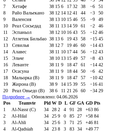
7
Хетафе
38
15
6
17
32
38
−6
51
8
Райо Вальекано
38
12
14
12
41
44
−3
50
9
Валенсия
38
13
10
15
46
55
−9
49
10
Реал Сосьедад
38
11
13
14
59
61
−2
46
11
Эспаньол
38
12
10
16
43
55
−12
46
12
Атлетик Бильбао
38
13
6
19
43
58
−15
45
13
Севилья
38
12
7
19
46
60
−14
43
14
Алавес
38
11
10
17
44
56
−12
43
15
Эльче
38
10
13
15
49
57
−8
43
16
Леванте
38
11
9
18
47
61
−14
42
17
Осасуна
38
11
9
18
44
50
−6
42
18
Мальорка (В)
38
11
9
18
47
57
−10
42
19
Жирона (В)
38
9
14
15
39
55
−16
41
20
Реал Овьедо (В)
38
6
11
21
26
60
−34
29
Подробнее →
Обновлено: 04.06.2026
Pos
Teamvte
Pld
W
D
L
GF
GA
GD
Pts
1
Al-Nassr (C)
34
28
2
4
91
28
+63
86
2
Al-Hilal
34
25
9
0
85
27
+58
84
3
Al-Ahli
34
25
6
3
71
25
+46
81
4
Al-Qadsiah
34
23
8
3
83
34
+49
77