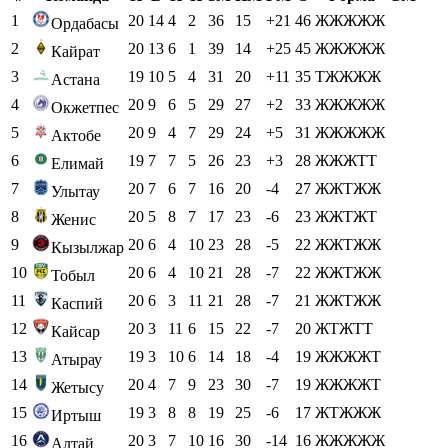
1
20
14
4
2
36
15
+21
46
ЖЖЖЖЖ
Ордабасы
2
20
13
6
1
39
14
+25
45
ЖЖЖЖЖ
Кайрат
3
19
10
5
4
31
20
+11
35
ТЖЖЖЖ
Астана
4
20
9
6
5
29
27
+2
33
ЖЖЖЖЖ
Окжетпес
5
20
9
4
7
29
24
+5
31
ЖЖЖЖЖ
Актобе
6
19
7
7
5
26
23
+3
28
ЖЖЖТТ
Елимай
7
20
7
6
7
16
20
-4
27
ЖЖТЖЖ
Улытау
8
20
5
8
7
17
23
-6
23
ЖЖТЖТ
Женис
9
20
6
4
10
23
28
-5
22
ЖЖТЖЖ
Кызылжар
10
20
6
4
10
21
28
-7
22
ЖЖТЖЖ
Тобыл
11
20
6
3
11
21
28
-7
21
ЖЖТЖЖ
Каспий
12
20
3
11
6
15
22
-7
20
ЖТЖТТ
Кайсар
13
19
3
10
6
14
18
-4
19
ЖЖЖЖТ
Атырау
14
20
4
7
9
23
30
-7
19
ЖЖЖЖТ
Жетысу
15
19
3
8
8
19
25
-6
17
ЖТЖЖЖ
Иртыш
16
20
3
7
10
16
30
-14
16
ЖЖЖЖЖ
Алтай