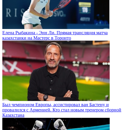
Елена Рыбакина - Энн Ли. Прямая трансляция матча
казахстанки на Мастерс в Торонто
Был чемпионом Европы, ассистировал ван Бастену и
провалился с Арменией. Кто стал новым тренером сборной
Казахстана