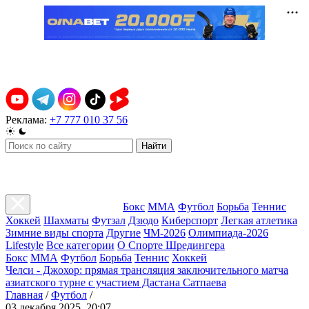
Реклама:
+7 777 010 37 56
Найти
Бокс
ММА
Футбол
Борьба
Теннис
Хоккей
Шахматы
Футзал
Дзюдо
Киберспорт
Легкая атлетика
Зимние виды спорта
Другие
ЧМ-2026
Олимпиада-2026
Lifestyle
Все категории
О Спорте Шредингера
Бокс
ММА
Футбол
Борьба
Теннис
Хоккей
Челси - Джохор: прямая трансляция заключительного матча
азиатского турне с участием Дастана Сатпаева
Главная
/
Футбол
/
03 декабря 2025, 20:07