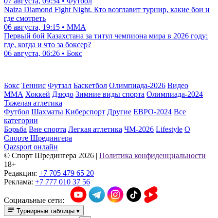
07 августа, 09:54 • Футбол
Naiza Diamond Fight Night. Кто возглавит турнир, какие бои и
где смотреть
06 августа, 19:15 • ММА
Первый бой Казахстана за титул чемпиона мира в 2026 году:
где, когда и что за боксер?
06 августа, 06:26 • Бокс
Бокс
Теннис
Футзал
Баскетбол
Олимпиада-2026
Видео
ММА
Хоккей
Дзюдо
Зимние виды спорта
Олимпиада-2024
Тяжелая атлетика
Футбол
Шахматы
Киберспорт
Другие
ЕВРО-2024
Все
категории
Борьба
Вне спорта
Легкая атлетика
ЧМ-2026
Lifestyle
О
Спорте Шредингера
Qazsport онлайн
© Cпорт Шредингера 2026
|
Политика конфиденциальности
18+
Редакция:
+7 705 479 65 20
Реклама:
+7 777 010 37 56
Социальные сети:
Турнирные таблицы
▾