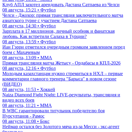
Клуб АПЛ захотел арендовать Дастана Сатпаева из Челси
08 августа, 15:21 • Футбол
Челси - Джохор: прямая трансляция заключительного матча
азиатского турне с участием Дастана Сатпаева
08 августа, 14:30 • Футбол
Зарплата в 17 миллионов, личный особняк и фанатская
любовь. Как встретили Салаха в Турции?
08 августа, 13:59 • Футбол
Иан Гэрри отметился очередным громким заявлением перед
боем с Махачевым
08 августа, 13:09 • ММА
Прямая трансляция матча Жетысу - Ордабасы в КПЛ-2026
08 августа, 12:16 • Футбол
Молодым казахстанцам нужно стремиться в НХЛ – первые
комментарии главного тренера "Барыса" в новом сезоне
(ВИДЕО)
08 августа, 11:53 • Хоккей
Naiza Diamond Fight Night: LIVE-результаты, трансляция и
видео всех боев
08 августа, 11:21 • ММА
В WBC гарантировали титульник победителю боя
Нурсултанов - Рамос
08 августа, 11:08 • Бокс
Неймар остался без Золотого мяча из-за Месси - экс-агент
бразильца