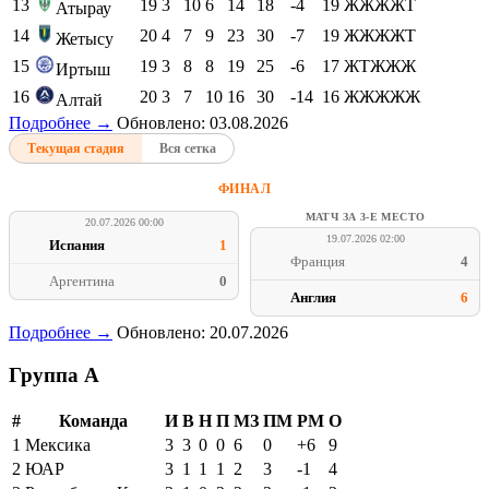
13
19
3
10
6
14
18
-4
19
ЖЖЖЖТ
Атырау
14
20
4
7
9
23
30
-7
19
ЖЖЖЖТ
Жетысу
15
19
3
8
8
19
25
-6
17
ЖТЖЖЖ
Иртыш
16
20
3
7
10
16
30
-14
16
ЖЖЖЖЖ
Алтай
Подробнее →
Обновлено: 03.08.2026
Текущая стадия
Вся сетка
ФИНАЛ
МАТЧ ЗА 3-Е МЕСТО
20.07.2026 00:00
19.07.2026 02:00
Испания
1
Франция
4
Аргентина
0
Англия
6
Подробнее →
Обновлено: 20.07.2026
Группа A
#
Команда
И
В
Н
П
МЗ
ПМ
РМ
О
1
Мексика
3
3
0
0
6
0
+6
9
2
ЮАР
3
1
1
1
2
3
-1
4