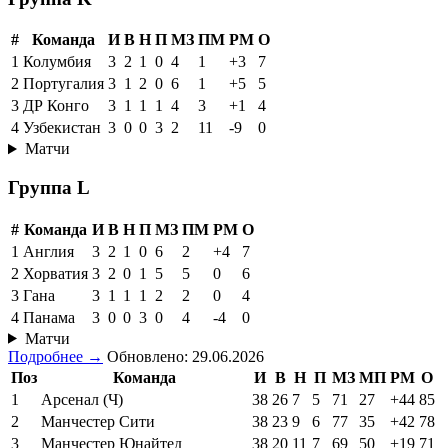
#
Команда
И
В
Н
П
МЗ
ПМ
РМ
О
1
Колумбия
3
2
1
0
4
1
+3
7
2
Португалия
3
1
2
0
6
1
+5
5
3
ДР Конго
3
1
1
1
4
3
+1
4
4
Узбекистан
3
0
0
3
2
11
-9
0
Матчи
Группа L
#
Команда
И
В
Н
П
МЗ
ПМ
РМ
О
1
Англия
3
2
1
0
6
2
+4
7
2
Хорватия
3
2
0
1
5
5
0
6
3
Гана
3
1
1
1
2
2
0
4
4
Панама
3
0
0
3
0
4
-4
0
Матчи
Подробнее →
Обновлено: 29.06.2026
Поз
Команда
И
В
Н
П
МЗ
МП
РМ
О
1
Арсенал (Ч)
38
26
7
5
71
27
+44
85
2
Манчестер Сити
38
23
9
6
77
35
+42
78
3
Манчестер Юнайтед
38
20
11
7
69
50
+19
71