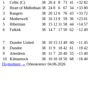
1
Celtic (C)
38
26
4
8
73
41
+32
82
2
Heart of Midlothian
38
24
8
6
67
34
+33
80
3
Rangers
38
20
12
6
76
43
+33
72
4
Motherwell
38
16
13
9
59
36
+23
61
5
Hibernian
38
15
12
11
58
44
+14
57
6
Falkirk
38
14
7
17
50
62
−12
49
7
Dundee United
38
10
15
13
49
60
−11
45
8
Dundee
38
11
9
18
42
61
−19
42
9
Aberdeen
38
11
7
20
40
55
−15
40
10
Kilmarnock
38
10
10
18
50
68
−18
40
Подробнее →
Обновлено: 04.06.2026