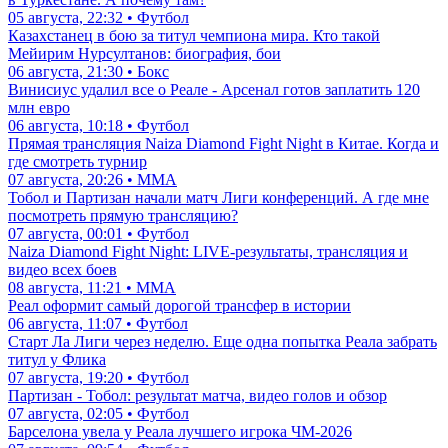
05 августа, 22:32 • Футбол
Казахстанец в бою за титул чемпиона мира. Кто такой
Мейирим Нурсултанов: биография, бои
06 августа, 21:30 • Бокс
Винисиус удалил все о Реале - Арсенал готов заплатить 120
млн евро
06 августа, 10:18 • Футбол
Прямая трансляция Naiza Diamond Fight Night в Китае. Когда и
где смотреть турнир
07 августа, 20:26 • ММА
Тобол и Партизан начали матч Лиги конференций. А где мне
посмотреть прямую трансляцию?
07 августа, 00:01 • Футбол
Naiza Diamond Fight Night: LIVE-результаты, трансляция и
видео всех боев
08 августа, 11:21 • ММА
Реал оформит самый дорогой трансфер в истории
06 августа, 11:07 • Футбол
Старт Ла Лиги через неделю. Еще одна попытка Реала забрать
титул у Флика
07 августа, 19:20 • Футбол
Партизан - Тобол: результат матча, видео голов и обзор
07 августа, 02:05 • Футбол
Барселона увела у Реала лучшего игрока ЧМ-2026