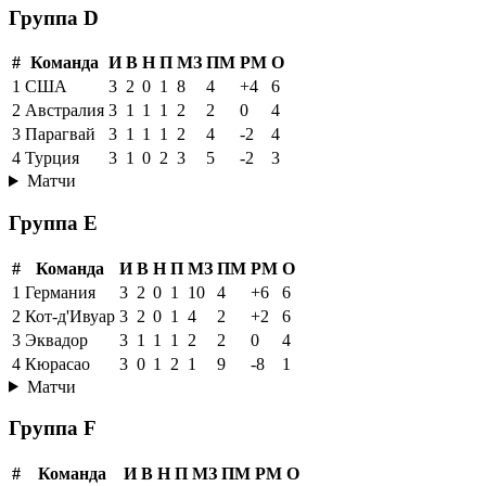
Группа D
#
Команда
И
В
Н
П
МЗ
ПМ
РМ
О
1
США
3
2
0
1
8
4
+4
6
2
Австралия
3
1
1
1
2
2
0
4
3
Парагвай
3
1
1
1
2
4
-2
4
4
Турция
3
1
0
2
3
5
-2
3
Матчи
Группа E
#
Команда
И
В
Н
П
МЗ
ПМ
РМ
О
1
Германия
3
2
0
1
10
4
+6
6
2
Кот-д'Ивуар
3
2
0
1
4
2
+2
6
3
Эквадор
3
1
1
1
2
2
0
4
4
Кюрасао
3
0
1
2
1
9
-8
1
Матчи
Группа F
#
Команда
И
В
Н
П
МЗ
ПМ
РМ
О