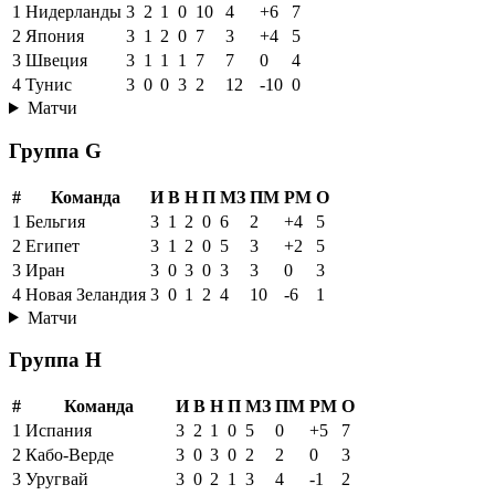
1
Нидерланды
3
2
1
0
10
4
+6
7
2
Япония
3
1
2
0
7
3
+4
5
3
Швеция
3
1
1
1
7
7
0
4
4
Тунис
3
0
0
3
2
12
-10
0
Матчи
Группа G
#
Команда
И
В
Н
П
МЗ
ПМ
РМ
О
1
Бельгия
3
1
2
0
6
2
+4
5
2
Египет
3
1
2
0
5
3
+2
5
3
Иран
3
0
3
0
3
3
0
3
4
Новая Зеландия
3
0
1
2
4
10
-6
1
Матчи
Группа H
#
Команда
И
В
Н
П
МЗ
ПМ
РМ
О
1
Испания
3
2
1
0
5
0
+5
7
2
Кабо-Верде
3
0
3
0
2
2
0
3
3
Уругвай
3
0
2
1
3
4
-1
2