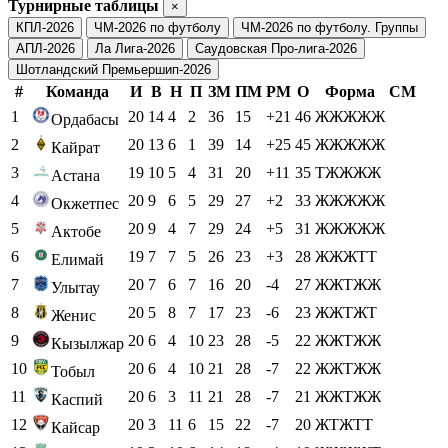
Турнирные таблицы
×
КПЛ-2026
ЧМ-2026 по футболу
ЧМ-2026 по футболу. Группы
АПЛ-2026
Ла Лига-2026
Саудовская Про-лига-2026
Шотландский Премьершип-2026
#
Команда
И
В
Н
П
ЗМ
ПМ
РМ
О
Форма
СМ
1
20
14
4
2
36
15
+21
46
ЖЖЖЖЖ
Ордабасы
2
20
13
6
1
39
14
+25
45
ЖЖЖЖЖ
Кайрат
3
19
10
5
4
31
20
+11
35
ТЖЖЖЖ
Астана
4
20
9
6
5
29
27
+2
33
ЖЖЖЖЖ
Окжетпес
5
20
9
4
7
29
24
+5
31
ЖЖЖЖЖ
Актобе
6
19
7
7
5
26
23
+3
28
ЖЖЖТТ
Елимай
7
20
7
6
7
16
20
-4
27
ЖЖТЖЖ
Улытау
8
20
5
8
7
17
23
-6
23
ЖЖТЖТ
Женис
9
20
6
4
10
23
28
-5
22
ЖЖТЖЖ
Кызылжар
10
20
6
4
10
21
28
-7
22
ЖЖТЖЖ
Тобыл
11
20
6
3
11
21
28
-7
21
ЖЖТЖЖ
Каспий
12
20
3
11
6
15
22
-7
20
ЖТЖТТ
Кайсар