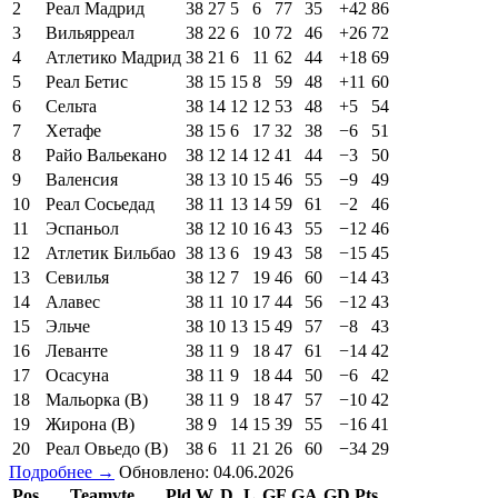
2
Реал Мадрид
38
27
5
6
77
35
+42
86
3
Вильярреал
38
22
6
10
72
46
+26
72
4
Атлетико Мадрид
38
21
6
11
62
44
+18
69
5
Реал Бетис
38
15
15
8
59
48
+11
60
6
Сельта
38
14
12
12
53
48
+5
54
7
Хетафе
38
15
6
17
32
38
−6
51
8
Райо Вальекано
38
12
14
12
41
44
−3
50
9
Валенсия
38
13
10
15
46
55
−9
49
10
Реал Сосьедад
38
11
13
14
59
61
−2
46
11
Эспаньол
38
12
10
16
43
55
−12
46
12
Атлетик Бильбао
38
13
6
19
43
58
−15
45
13
Севилья
38
12
7
19
46
60
−14
43
14
Алавес
38
11
10
17
44
56
−12
43
15
Эльче
38
10
13
15
49
57
−8
43
16
Леванте
38
11
9
18
47
61
−14
42
17
Осасуна
38
11
9
18
44
50
−6
42
18
Мальорка (В)
38
11
9
18
47
57
−10
42
19
Жирона (В)
38
9
14
15
39
55
−16
41
20
Реал Овьедо (В)
38
6
11
21
26
60
−34
29
Подробнее →
Обновлено: 04.06.2026
Pos
Teamvte
Pld
W
D
L
GF
GA
GD
Pts