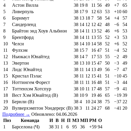
4
Астон Вилла
38
19
8
11
56
49
+7
65
5
Ливерпуль
38
17
9
12
63
53
+10
60
6
Борнмут
38
13
18
7
58
54
+4
57
7
Сандерленд
38
14
12
12
42
48
−6
54
8
Брайтон энд Хоув Альбион
38
14
11
13
52
46
+6
53
9
Брентфорд
38
14
11
13
55
52
+3
53
10
Челси
38
14
10
14
58
52
+6
52
11
Фулхэм
38
15
7
16
47
51
−4
52
12
Ньюкасл Юнайтед
38
14
7
17
53
55
−2
49
13
Эвертон
38
13
10
15
47
50
−3
49
14
Лидс Юнайтед
38
11
14
13
49
56
−7
47
15
Кристал Пэлас
38
11
12
15
41
51
−10
45
16
Ноттингем Форест
38
11
11
16
48
51
−3
44
17
Тоттенхэм Хотспур
38
10
11
17
48
57
−9
41
18
Вест Хэм Юнайтед (В)
38
10
9
19
46
65
−19
39
19
Бернли (В)
38
4
10
24
38
75
−37
22
20
Вулверхэмптон Уондерерс (В)
38
3
11
24
27
68
−41
20
Подробнее →
Обновлено: 04.06.2026
Поз
Команда
И
В
Н
П
МЗ
МП
РМ
О
1
Барселона (Ч)
38
31
1
6
95
36
+59
94