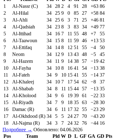
1
Al-Nassr (C)
34
28
2
4
91
28
+63
86
2
Al-Hilal
34
25
9
0
85
27
+58
84
3
Al-Ahli
34
25
6
3
71
25
+46
81
4
Al-Qadsiah
34
23
8
3
83
34
+49
77
5
Al-Ittihad
34
16
7
11
55
48
+7
55
6
Al-Taawoun
34
15
8
11
59
46
+13
53
7
Al-Ettifaq
34
14
8
12
51
55
−4
50
8
Neom
34
12
9
13
43
48
−5
45
9
Al-Hazem
34
11
9
14
38
57
−19
42
10
Al-Fayha
34
10
8
16
41
54
−13
38
11
Al-Fateh
34
9
10
15
41
55
−14
37
12
Al-Khaleej
34
10
7
17
54
62
−8
37
13
Al-Shabab
34
8
11
15
44
57
−13
35
14
Al-Kholood
34
9
6
19
39
61
−22
33
15
Al-Riyadh
34
7
9
18
35
63
−28
30
16
Damac (R)
34
6
11
17
32
55
−23
29
17
Al-Okhdood (R)
34
5
5
24
27
70
−43
20
18
Al-Najma (R)
34
3
7
24
32
76
−44
16
Подробнее →
Обновлено: 04.06.2026
Pos
Team
Pld
W
D
L
GF
GA
GD
Pts