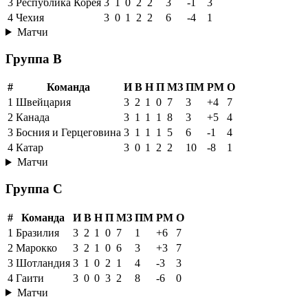
3
Республика Корея
3
1
0
2
2
3
-1
3
4
Чехия
3
0
1
2
2
6
-4
1
Матчи
Группа B
#
Команда
И
В
Н
П
МЗ
ПМ
РМ
О
1
Швейцария
3
2
1
0
7
3
+4
7
2
Канада
3
1
1
1
8
3
+5
4
3
Босния и Герцеговина
3
1
1
1
5
6
-1
4
4
Катар
3
0
1
2
2
10
-8
1
Матчи
Группа C
#
Команда
И
В
Н
П
МЗ
ПМ
РМ
О
1
Бразилия
3
2
1
0
7
1
+6
7
2
Марокко
3
2
1
0
6
3
+3
7
3
Шотландия
3
1
0
2
1
4
-3
3
4
Гаити
3
0
0
3
2
8
-6
0
Матчи