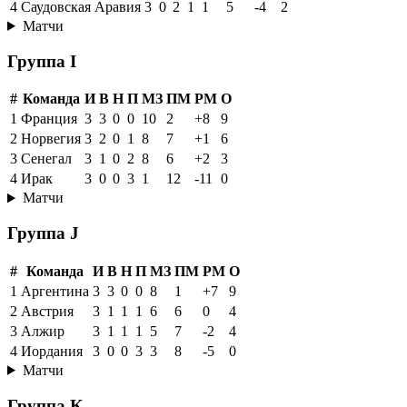
4
Саудовская Аравия
3
0
2
1
1
5
-4
2
Матчи
Группа I
#
Команда
И
В
Н
П
МЗ
ПМ
РМ
О
1
Франция
3
3
0
0
10
2
+8
9
2
Норвегия
3
2
0
1
8
7
+1
6
3
Сенегал
3
1
0
2
8
6
+2
3
4
Ирак
3
0
0
3
1
12
-11
0
Матчи
Группа J
#
Команда
И
В
Н
П
МЗ
ПМ
РМ
О
1
Аргентина
3
3
0
0
8
1
+7
9
2
Австрия
3
1
1
1
6
6
0
4
3
Алжир
3
1
1
1
5
7
-2
4
4
Иордания
3
0
0
3
3
8
-5
0
Матчи
Группа K