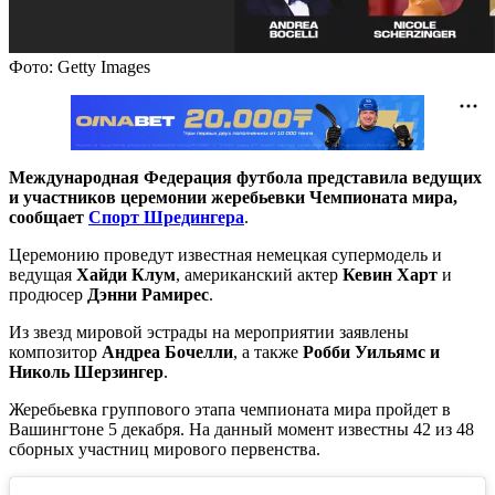
Фото: Getty Images
Международная Федерация футбола представила ведущих
и участников церемонии жеребьевки Чемпионата мира,
сообщает
Спорт Шредингера
.
Церемонию проведут известная немецкая супермодель и
ведущая
Хайди Клум
, американский актер
Кевин Харт
и
продюсер
Дэнни Рамирес
.
Из звезд мировой эстрады на мероприятии заявлены
композитор
Андреа Бочелли
, а также
Робби Уильямс и
Николь Шерзингер
.
Жеребьевка группового этапа чемпионата мира пройдет в
Вашингтоне 5 декабря. На данный момент известны 42 из 48
сборных участниц мирового первенства.