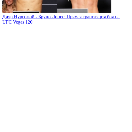
Дияр Нургожай - Бруно Лопес: Прямая трансляция боя на
UFC Vegas 120