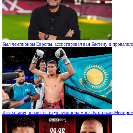
Был чемпионом Европы, ассистировал ван Бастену и провалилс
Казахстанец в бою за титул чемпиона мира. Кто такой Мейири