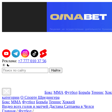
Реклама:
+7 777 010 37 56
Найти
Бокс
ММА
Футбол
Борьба
Теннис
Хок
категории
О Спорте Шредингера
Бокс
ММА
Футбол
Борьба
Теннис
Хоккей
Видео всех голов и матчей Дастана Сатпаева в Челси
Главная
/
Футбол
/