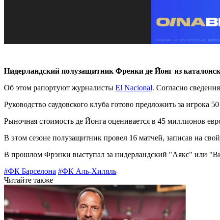
Нидерландский полузащитник Френки де Йонг из каталонск
Об этом рапортуют журналисты
El Nacional
. Согласно сведени
Руководство саудовского клуба готово предложить за игрока 50 
Рыночная стоимость де Йонга оценивается в 45 миллионов евро
В этом сезоне полузащитник провел 16 матчей, записав на свой
В прошлом Фрэнки выступал за нидерландский "Аякс" или "Вилл
#ФК Барселона
#ФК Аль-Хиляль
Читайте также