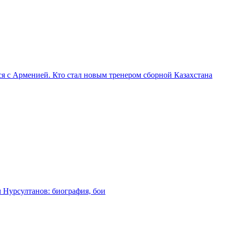
я с Арменией. Кто стал новым тренером сборной Казахстана
м Нурсултанов: биография, бои