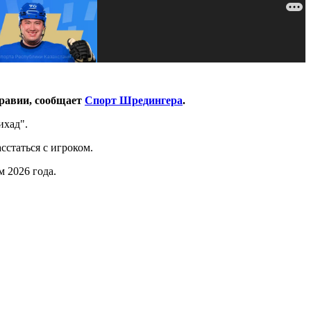
равии, сообщает
Спорт Шредингера
.
ихад".
сстаться с игроком.
 2026 года.