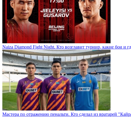
Naiza Diamond Fight Night. Кто возглавит турнир, какие бои и г
Мастера по отражению пенальти. Кто сделал из вратарей "Кай