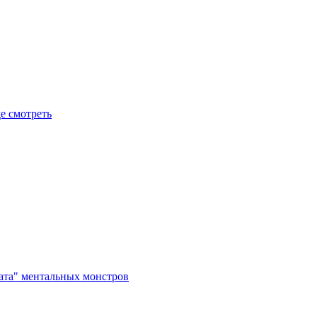
де смотреть
рата" ментальных монстров