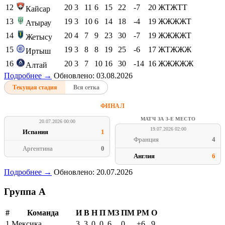
12
20
3
11
6
15
22
-7
20
ЖТЖТТ
Кайсар
13
19
3
10
6
14
18
-4
19
ЖЖЖЖТ
Атырау
14
20
4
7
9
23
30
-7
19
ЖЖЖЖТ
Жетысу
15
19
3
8
8
19
25
-6
17
ЖТЖЖЖ
Иртыш
16
20
3
7
10
16
30
-14
16
ЖЖЖЖЖ
Алтай
Подробнее →
Обновлено: 03.08.2026
Текущая стадия
Вся сетка
ФИНАЛ
МАТЧ ЗА 3-Е МЕСТО
20.07.2026 00:00
19.07.2026 02:00
Испания
1
Франция
4
Аргентина
0
Англия
6
Подробнее →
Обновлено: 20.07.2026
Группа A
#
Команда
И
В
Н
П
МЗ
ПМ
РМ
О
1
Мексика
3
3
0
0
6
0
+6
9