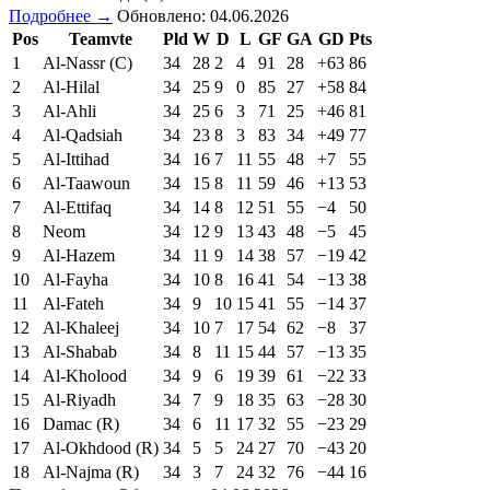
Подробнее →
Обновлено: 04.06.2026
Pos
Teamvte
Pld
W
D
L
GF
GA
GD
Pts
1
Al-Nassr (C)
34
28
2
4
91
28
+63
86
2
Al-Hilal
34
25
9
0
85
27
+58
84
3
Al-Ahli
34
25
6
3
71
25
+46
81
4
Al-Qadsiah
34
23
8
3
83
34
+49
77
5
Al-Ittihad
34
16
7
11
55
48
+7
55
6
Al-Taawoun
34
15
8
11
59
46
+13
53
7
Al-Ettifaq
34
14
8
12
51
55
−4
50
8
Neom
34
12
9
13
43
48
−5
45
9
Al-Hazem
34
11
9
14
38
57
−19
42
10
Al-Fayha
34
10
8
16
41
54
−13
38
11
Al-Fateh
34
9
10
15
41
55
−14
37
12
Al-Khaleej
34
10
7
17
54
62
−8
37
13
Al-Shabab
34
8
11
15
44
57
−13
35
14
Al-Kholood
34
9
6
19
39
61
−22
33
15
Al-Riyadh
34
7
9
18
35
63
−28
30
16
Damac (R)
34
6
11
17
32
55
−23
29
17
Al-Okhdood (R)
34
5
5
24
27
70
−43
20
18
Al-Najma (R)
34
3
7
24
32
76
−44
16