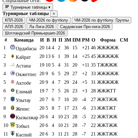
Социальные сети:
Турнирные таблицы
▾
Турнирные таблицы
×
КПЛ-2026
ЧМ-2026 по футболу
ЧМ-2026 по футболу. Группы
АПЛ-2026
Ла Лига-2026
Саудовская Про-лига-2026
Шотландский Премьершип-2026
#
Команда
И
В
Н
П
ЗМ
ПМ
РМ
О
Форма
СМ
1
20
14
4
2
36
15
+21
46
ЖЖЖЖЖ
Ордабасы
2
20
13
6
1
39
14
+25
45
ЖЖЖЖЖ
Кайрат
3
19
10
5
4
31
20
+11
35
ТЖЖЖЖ
Астана
4
20
9
6
5
29
27
+2
33
ЖЖЖЖЖ
Окжетпес
5
20
9
4
7
29
24
+5
31
ЖЖЖЖЖ
Актобе
6
19
7
7
5
26
23
+3
28
ЖЖЖТТ
Елимай
7
20
7
6
7
16
20
-4
27
ЖЖТЖЖ
Улытау
8
20
5
8
7
17
23
-6
23
ЖЖТЖТ
Женис
9
20
6
4
10
23
28
-5
22
ЖЖТЖЖ
Кызылжар
10
20
6
4
10
21
28
-7
22
ЖЖТЖЖ
Тобыл
11
20
6
3
11
21
28
-7
21
ЖЖТЖЖ
Каспий