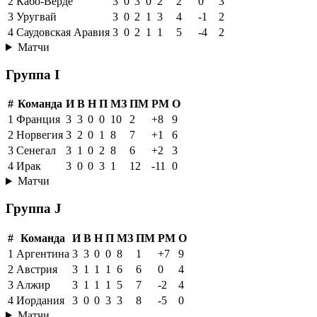
2
Кабо-Верде
3
0
3
0
2
2
0
3
3
Уругвай
3
0
2
1
3
4
-1
2
4
Саудовская Аравия
3
0
2
1
1
5
-4
2
Матчи
Группа I
#
Команда
И
В
Н
П
МЗ
ПМ
РМ
О
1
Франция
3
3
0
0
10
2
+8
9
2
Норвегия
3
2
0
1
8
7
+1
6
3
Сенегал
3
1
0
2
8
6
+2
3
4
Ирак
3
0
0
3
1
12
-11
0
Матчи
Группа J
#
Команда
И
В
Н
П
МЗ
ПМ
РМ
О
1
Аргентина
3
3
0
0
8
1
+7
9
2
Австрия
3
1
1
1
6
6
0
4
3
Алжир
3
1
1
1
5
7
-2
4
4
Иордания
3
0
0
3
3
8
-5
0
Матчи