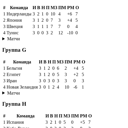
#
Команда
И
В
Н
П
МЗ
ПМ
РМ
О
1
Нидерланды
3
2
1
0
10
4
+6
7
2
Япония
3
1
2
0
7
3
+4
5
3
Швеция
3
1
1
1
7
7
0
4
4
Тунис
3
0
0
3
2
12
-10
0
Матчи
Группа G
#
Команда
И
В
Н
П
МЗ
ПМ
РМ
О
1
Бельгия
3
1
2
0
6
2
+4
5
2
Египет
3
1
2
0
5
3
+2
5
3
Иран
3
0
3
0
3
3
0
3
4
Новая Зеландия
3
0
1
2
4
10
-6
1
Матчи
Группа H
#
Команда
И
В
Н
П
МЗ
ПМ
РМ
О
1
Испания
3
2
1
0
5
0
+5
7