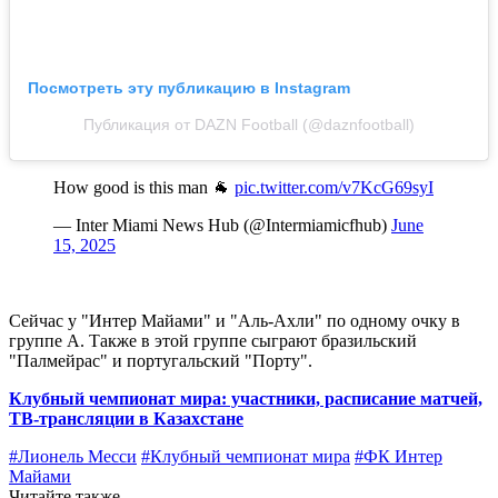
Посмотреть эту публикацию в Instagram
Публикация от DAZN Football (@daznfootball)
How good is this man 🐐
pic.twitter.com/v7KcG69syI
— Inter Miami News Hub (@Intermiamicfhub)
June
15, 2025
Сейчас у "Интер Майами" и "Аль-Ахли" по одному очку в
группе А. Также в этой группе сыграют бразильский
"Палмейрас" и португальский "Порту".
Клубный чемпионат мира: участники, расписание матчей,
ТВ-трансляции в Казахстане
#Лионель Месси
#Клубный чемпионат мира
#ФК Интер
Майами
Читайте также