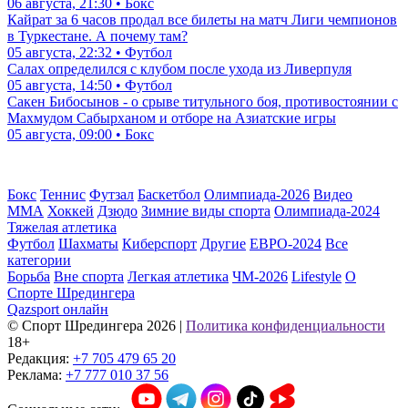
06 августа, 21:30 • Бокс
Кайрат за 6 часов продал все билеты на матч Лиги чемпионов
в Туркестане. А почему там?
05 августа, 22:32 • Футбол
Салах определился с клубом после ухода из Ливерпуля
05 августа, 14:50 • Футбол
Сакен Бибосынов - о срыве титульного боя, противостоянии с
Махмудом Сабырханом и отборе на Азиатские игры
05 августа, 09:00 • Бокс
Бокс
Теннис
Футзал
Баскетбол
Олимпиада-2026
Видео
ММА
Хоккей
Дзюдо
Зимние виды спорта
Олимпиада-2024
Тяжелая атлетика
Футбол
Шахматы
Киберспорт
Другие
ЕВРО-2024
Все
категории
Борьба
Вне спорта
Легкая атлетика
ЧМ-2026
Lifestyle
О
Спорте Шредингера
Qazsport онлайн
© Cпорт Шредингера 2026
|
Политика конфиденциальности
18+
Редакция:
+7 705 479 65 20
Реклама:
+7 777 010 37 56