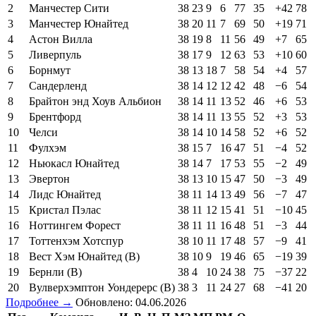
2
Манчестер Сити
38
23
9
6
77
35
+42
78
3
Манчестер Юнайтед
38
20
11
7
69
50
+19
71
4
Астон Вилла
38
19
8
11
56
49
+7
65
5
Ливерпуль
38
17
9
12
63
53
+10
60
6
Борнмут
38
13
18
7
58
54
+4
57
7
Сандерленд
38
14
12
12
42
48
−6
54
8
Брайтон энд Хоув Альбион
38
14
11
13
52
46
+6
53
9
Брентфорд
38
14
11
13
55
52
+3
53
10
Челси
38
14
10
14
58
52
+6
52
11
Фулхэм
38
15
7
16
47
51
−4
52
12
Ньюкасл Юнайтед
38
14
7
17
53
55
−2
49
13
Эвертон
38
13
10
15
47
50
−3
49
14
Лидс Юнайтед
38
11
14
13
49
56
−7
47
15
Кристал Пэлас
38
11
12
15
41
51
−10
45
16
Ноттингем Форест
38
11
11
16
48
51
−3
44
17
Тоттенхэм Хотспур
38
10
11
17
48
57
−9
41
18
Вест Хэм Юнайтед (В)
38
10
9
19
46
65
−19
39
19
Бернли (В)
38
4
10
24
38
75
−37
22
20
Вулверхэмптон Уондерерс (В)
38
3
11
24
27
68
−41
20
Подробнее →
Обновлено: 04.06.2026