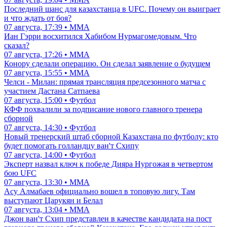
Последний шанс для казахстанца в UFC. Почему он выиграет
и что ждать от боя?
07 августа, 17:39 • ММА
Иан Гэрри восхитился Хабибом Нурмагомедовым. Что
сказал?
07 августа, 17:26 • ММА
Конору сделали операцию. Он сделал заявление о будущем
07 августа, 15:55 • ММА
Челси - Милан: прямая трансляция предсезонного матча с
участием Дастана Сатпаева
07 августа, 15:00 • Футбол
КФФ похвалили за подписание нового главного тренера
сборной
07 августа, 14:30 • Футбол
Новый тренерский штаб сборной Казахстана по футболу: кто
будет помогать голландцу ван'т Схипу
07 августа, 14:00 • Футбол
Эксперт назвал ключ к победе Дияра Нургожая в четвертом
бою UFC
07 августа, 13:30 • ММА
Асу Алмабаев официально вошел в топовую лигу. Там
выступают Царукян и Белал
07 августа, 13:04 • ММА
Джон ван'т Схип представлен в качестве кандидата на пост