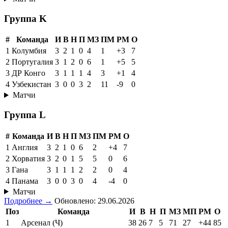
Группа K
#
Команда
И
В
Н
П
МЗ
ПМ
РМ
О
1
Колумбия
3
2
1
0
4
1
+3
7
2
Португалия
3
1
2
0
6
1
+5
5
3
ДР Конго
3
1
1
1
4
3
+1
4
4
Узбекистан
3
0
0
3
2
11
-9
0
Матчи
Группа L
#
Команда
И
В
Н
П
МЗ
ПМ
РМ
О
1
Англия
3
2
1
0
6
2
+4
7
2
Хорватия
3
2
0
1
5
5
0
6
3
Гана
3
1
1
1
2
2
0
4
4
Панама
3
0
0
3
0
4
-4
0
Матчи
Подробнее →
Обновлено: 29.06.2026
Поз
Команда
И
В
Н
П
МЗ
МП
РМ
О
1
Арсенал (Ч)
38
26
7
5
71
27
+44
85