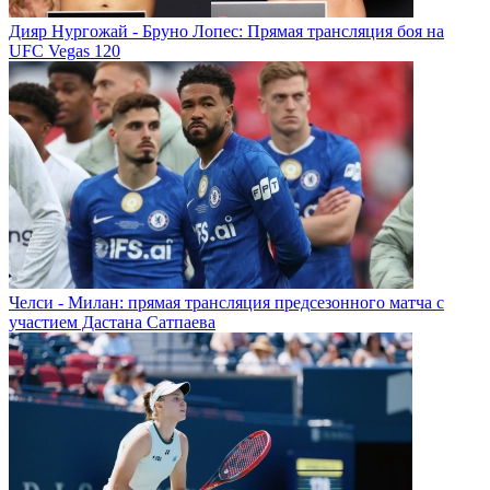
Дияр Нургожай - Бруно Лопес: Прямая трансляция боя на
UFC Vegas 120
Челси - Милан: прямая трансляция предсезонного матча с
участием Дастана Сатпаева