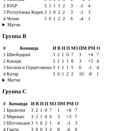
2
ЮАР
3
1
1
1
2
3
-1
4
3
Республика Корея
3
1
0
2
2
3
-1
3
4
Чехия
3
0
1
2
2
6
-4
1
Матчи
Группа B
#
Команда
И
В
Н
П
МЗ
ПМ
РМ
О
1
Швейцария
3
2
1
0
7
3
+4
7
2
Канада
3
1
1
1
8
3
+5
4
3
Босния и Герцеговина
3
1
1
1
5
6
-1
4
4
Катар
3
0
1
2
2
10
-8
1
Матчи
Группа C
#
Команда
И
В
Н
П
МЗ
ПМ
РМ
О
1
Бразилия
3
2
1
0
7
1
+6
7
2
Марокко
3
2
1
0
6
3
+3
7
3
Шотландия
3
1
0
2
1
4
-3
3
4
Гаити
3
0
0
3
2
8
-6
0