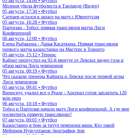
05 августа, 14:00 • Футбол
Молния убила футболиста в Таиланде (Видео)
05 августа, 17:30 • Футбол
Сатпаев остался в запасе на матч с Ювентусом
05 августа, 16:28 • Футбол
Партизан - Тобол: прямая трансляция матча Лиги
Конференций
06 августа, 12:00 • Футбол
Елена Рыбакина - Дарья Касаткина. Прямая трансляция
первого матча казахстанки на Мастерс в Торонто
05 августа, 15:12 • Теннис
Кайрат пропустил на 92-й минуте от Левски: видео гола и
обзор матча Лиги чемпионов
05 августа, 00:19 • Футбол
Что сказали тренеры Кайрата и Левски после первой игры
Лиги чемпионов
05 августа, 09:41 • Футбол
Винисиус удалил все о Реале - Арсенал готов заплатить 120
млн евро
06 августа, 10:18 • Футбол
Тобол и Партизан начали матч Лиги конференций. А где мне
посмотреть прямую трансляцию?
07 августа, 00:01 • Футбол
Казахстанец в бою за титул чемпиона мира. Кто такой
Мейирим Нурсултанов: биография, бои