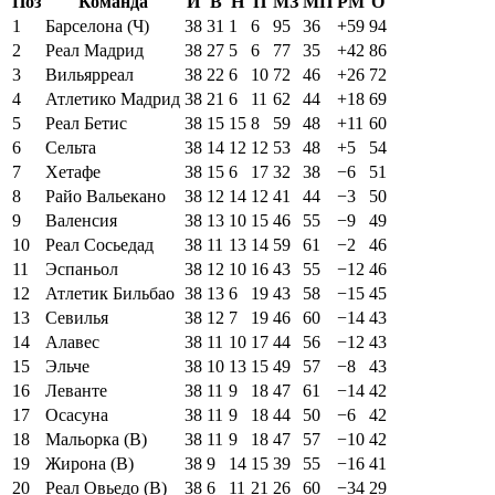
Поз
Команда
И
В
Н
П
МЗ
МП
РМ
О
1
Барселона (Ч)
38
31
1
6
95
36
+59
94
2
Реал Мадрид
38
27
5
6
77
35
+42
86
3
Вильярреал
38
22
6
10
72
46
+26
72
4
Атлетико Мадрид
38
21
6
11
62
44
+18
69
5
Реал Бетис
38
15
15
8
59
48
+11
60
6
Сельта
38
14
12
12
53
48
+5
54
7
Хетафе
38
15
6
17
32
38
−6
51
8
Райо Вальекано
38
12
14
12
41
44
−3
50
9
Валенсия
38
13
10
15
46
55
−9
49
10
Реал Сосьедад
38
11
13
14
59
61
−2
46
11
Эспаньол
38
12
10
16
43
55
−12
46
12
Атлетик Бильбао
38
13
6
19
43
58
−15
45
13
Севилья
38
12
7
19
46
60
−14
43
14
Алавес
38
11
10
17
44
56
−12
43
15
Эльче
38
10
13
15
49
57
−8
43
16
Леванте
38
11
9
18
47
61
−14
42
17
Осасуна
38
11
9
18
44
50
−6
42
18
Мальорка (В)
38
11
9
18
47
57
−10
42
19
Жирона (В)
38
9
14
15
39
55
−16
41
20
Реал Овьедо (В)
38
6
11
21
26
60
−34
29