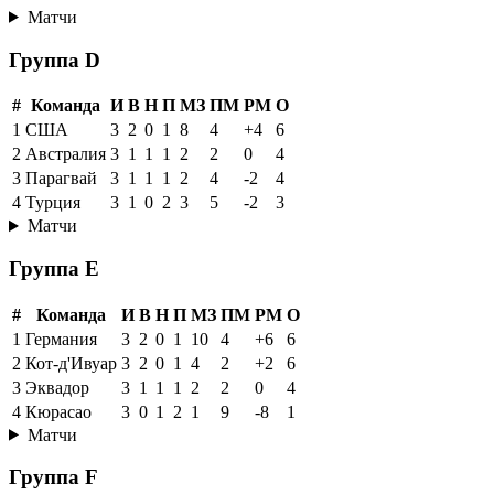
Матчи
Группа D
#
Команда
И
В
Н
П
МЗ
ПМ
РМ
О
1
США
3
2
0
1
8
4
+4
6
2
Австралия
3
1
1
1
2
2
0
4
3
Парагвай
3
1
1
1
2
4
-2
4
4
Турция
3
1
0
2
3
5
-2
3
Матчи
Группа E
#
Команда
И
В
Н
П
МЗ
ПМ
РМ
О
1
Германия
3
2
0
1
10
4
+6
6
2
Кот-д'Ивуар
3
2
0
1
4
2
+2
6
3
Эквадор
3
1
1
1
2
2
0
4
4
Кюрасао
3
0
1
2
1
9
-8
1
Матчи
Группа F