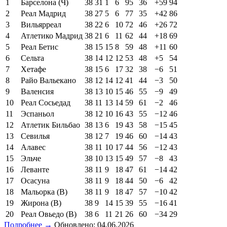
1
Барселона (Ч)
38
31
1
6
95
36
+59
94
2
Реал Мадрид
38
27
5
6
77
35
+42
86
3
Вильярреал
38
22
6
10
72
46
+26
72
4
Атлетико Мадрид
38
21
6
11
62
44
+18
69
5
Реал Бетис
38
15
15
8
59
48
+11
60
6
Сельта
38
14
12
12
53
48
+5
54
7
Хетафе
38
15
6
17
32
38
−6
51
8
Райо Вальекано
38
12
14
12
41
44
−3
50
9
Валенсия
38
13
10
15
46
55
−9
49
10
Реал Сосьедад
38
11
13
14
59
61
−2
46
11
Эспаньол
38
12
10
16
43
55
−12
46
12
Атлетик Бильбао
38
13
6
19
43
58
−15
45
13
Севилья
38
12
7
19
46
60
−14
43
14
Алавес
38
11
10
17
44
56
−12
43
15
Эльче
38
10
13
15
49
57
−8
43
16
Леванте
38
11
9
18
47
61
−14
42
17
Осасуна
38
11
9
18
44
50
−6
42
18
Мальорка (В)
38
11
9
18
47
57
−10
42
19
Жирона (В)
38
9
14
15
39
55
−16
41
20
Реал Овьедо (В)
38
6
11
21
26
60
−34
29
Подробнее →
Обновлено: 04.06.2026