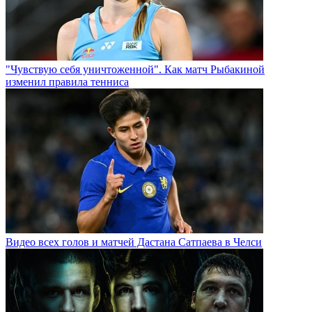
"Чувствую себя уничтоженной". Как матч Рыбакиной
изменил правила тенниса
Видео всех голов и матчей Дастана Сатпаева в Челси