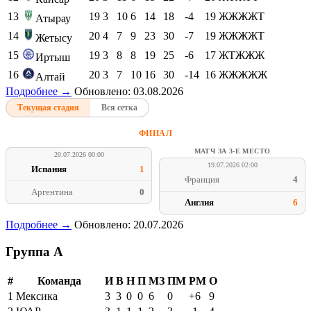
13
19
3
10
6
14
18
-4
19
ЖЖЖЖТ
Атырау
14
20
4
7
9
23
30
-7
19
ЖЖЖЖТ
Жетысу
15
19
3
8
8
19
25
-6
17
ЖТЖЖЖ
Иртыш
16
20
3
7
10
16
30
-14
16
ЖЖЖЖЖ
Алтай
Подробнее →
Обновлено: 03.08.2026
Текущая стадия
Вся сетка
ФИНАЛ
МАТЧ ЗА 3-Е МЕСТО
20.07.2026 00:00
19.07.2026 02:00
Испания
1
Франция
4
Аргентина
0
Англия
6
Подробнее →
Обновлено: 20.07.2026
Группа A
#
Команда
И
В
Н
П
МЗ
ПМ
РМ
О
1
Мексика
3
3
0
0
6
0
+6
9