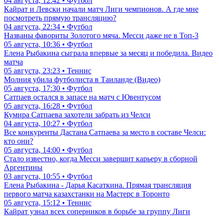
04 августа, 12:42 • Футбол
Кайрат и Левски начали матч Лиги чемпионов. А где мне
посмотреть прямую трансляцию?
04 августа, 22:34 • Футбол
Названы фавориты Золотого мяча. Месси даже не в Топ-3
05 августа, 10:36 • Футбол
Елена Рыбакина сыграла впервые за месяц и победила. Видео
матча
05 августа, 23:23 • Теннис
Молния убила футболиста в Таиланде (Видео)
05 августа, 17:30 • Футбол
Сатпаев остался в запасе на матч с Ювентусом
05 августа, 16:28 • Футбол
Кумира Сатпаева захотели забрать из Челси
04 августа, 10:27 • Футбол
Все конкуренты Дастана Сатпаева за место в составе Челси:
кто они?
05 августа, 14:00 • Футбол
Стало известно, когда Месси завершит карьеру в сборной
Аргентины
03 августа, 10:55 • Футбол
Елена Рыбакина - Дарья Касаткина. Прямая трансляция
первого матча казахстанки на Мастерс в Торонто
05 августа, 15:12 • Теннис
Кайрат узнал всех соперников в борьбе за группу Лиги