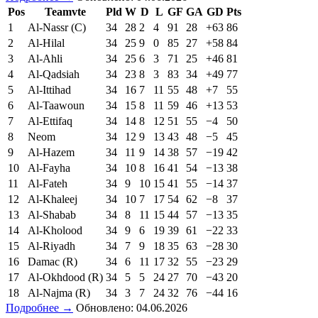
Pos
Teamvte
Pld
W
D
L
GF
GA
GD
Pts
1
Al-Nassr (C)
34
28
2
4
91
28
+63
86
2
Al-Hilal
34
25
9
0
85
27
+58
84
3
Al-Ahli
34
25
6
3
71
25
+46
81
4
Al-Qadsiah
34
23
8
3
83
34
+49
77
5
Al-Ittihad
34
16
7
11
55
48
+7
55
6
Al-Taawoun
34
15
8
11
59
46
+13
53
7
Al-Ettifaq
34
14
8
12
51
55
−4
50
8
Neom
34
12
9
13
43
48
−5
45
9
Al-Hazem
34
11
9
14
38
57
−19
42
10
Al-Fayha
34
10
8
16
41
54
−13
38
11
Al-Fateh
34
9
10
15
41
55
−14
37
12
Al-Khaleej
34
10
7
17
54
62
−8
37
13
Al-Shabab
34
8
11
15
44
57
−13
35
14
Al-Kholood
34
9
6
19
39
61
−22
33
15
Al-Riyadh
34
7
9
18
35
63
−28
30
16
Damac (R)
34
6
11
17
32
55
−23
29
17
Al-Okhdood (R)
34
5
5
24
27
70
−43
20
18
Al-Najma (R)
34
3
7
24
32
76
−44
16
Подробнее →
Обновлено: 04.06.2026