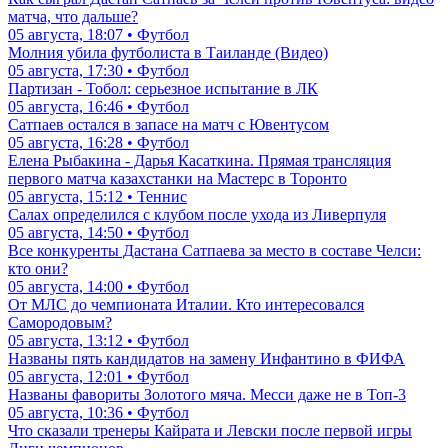
матча, что дальше?
05 августа, 18:07 • Футбол
Молния убила футболиста в Таиланде (Видео)
05 августа, 17:30 • Футбол
Партизан - Тобол: серьезное испытание в ЛК
05 августа, 16:46 • Футбол
Сатпаев остался в запасе на матч с Ювентусом
05 августа, 16:28 • Футбол
Елена Рыбакина - Дарья Касаткина. Прямая трансляция
первого матча казахстанки на Мастерс в Торонто
05 августа, 15:12 • Теннис
Салах определился с клубом после ухода из Ливерпуля
05 августа, 14:50 • Футбол
Все конкуренты Дастана Сатпаева за место в составе Челси:
кто они?
05 августа, 14:00 • Футбол
От МЛС до чемпионата Италии. Кто интересовался
Самородовым?
05 августа, 13:12 • Футбол
Названы пять кандидатов на замену Инфантино в ФИФА
05 августа, 12:01 • Футбол
Названы фавориты Золотого мяча. Месси даже не в Топ-3
05 августа, 10:36 • Футбол
Что сказали тренеры Кайрата и Левски после первой игры