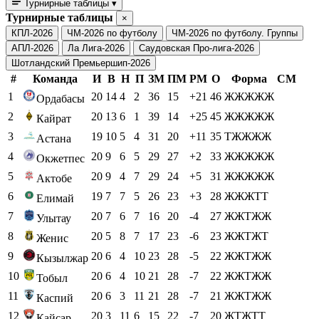
Турнирные таблицы
▾
Турнирные таблицы
×
КПЛ-2026
ЧМ-2026 по футболу
ЧМ-2026 по футболу. Группы
АПЛ-2026
Ла Лига-2026
Саудовская Про-лига-2026
Шотландский Премьершип-2026
#
Команда
И
В
Н
П
ЗМ
ПМ
РМ
О
Форма
СМ
1
20
14
4
2
36
15
+21
46
ЖЖЖЖЖ
Ордабасы
2
20
13
6
1
39
14
+25
45
ЖЖЖЖЖ
Кайрат
3
19
10
5
4
31
20
+11
35
ТЖЖЖЖ
Астана
4
20
9
6
5
29
27
+2
33
ЖЖЖЖЖ
Окжетпес
5
20
9
4
7
29
24
+5
31
ЖЖЖЖЖ
Актобе
6
19
7
7
5
26
23
+3
28
ЖЖЖТТ
Елимай
7
20
7
6
7
16
20
-4
27
ЖЖТЖЖ
Улытау
8
20
5
8
7
17
23
-6
23
ЖЖТЖТ
Женис
9
20
6
4
10
23
28
-5
22
ЖЖТЖЖ
Кызылжар
10
20
6
4
10
21
28
-7
22
ЖЖТЖЖ
Тобыл
11
20
6
3
11
21
28
-7
21
ЖЖТЖЖ
Каспий
12
20
3
11
6
15
22
-7
20
ЖТЖТТ
Кайсар