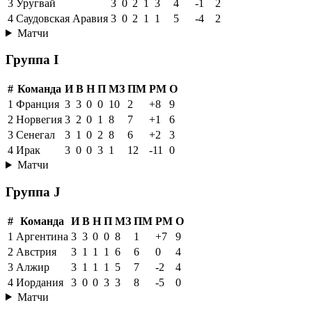
3
Уругвай
3
0
2
1
3
4
-1
2
4
Саудовская Аравия
3
0
2
1
1
5
-4
2
Матчи
Группа I
#
Команда
И
В
Н
П
МЗ
ПМ
РМ
О
1
Франция
3
3
0
0
10
2
+8
9
2
Норвегия
3
2
0
1
8
7
+1
6
3
Сенегал
3
1
0
2
8
6
+2
3
4
Ирак
3
0
0
3
1
12
-11
0
Матчи
Группа J
#
Команда
И
В
Н
П
МЗ
ПМ
РМ
О
1
Аргентина
3
3
0
0
8
1
+7
9
2
Австрия
3
1
1
1
6
6
0
4
3
Алжир
3
1
1
1
5
7
-2
4
4
Иордания
3
0
0
3
3
8
-5
0
Матчи