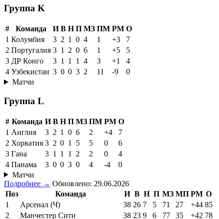
Группа K
#
Команда
И
В
Н
П
МЗ
ПМ
РМ
О
1
Колумбия
3
2
1
0
4
1
+3
7
2
Португалия
3
1
2
0
6
1
+5
5
3
ДР Конго
3
1
1
1
4
3
+1
4
4
Узбекистан
3
0
0
3
2
11
-9
0
Матчи
Группа L
#
Команда
И
В
Н
П
МЗ
ПМ
РМ
О
1
Англия
3
2
1
0
6
2
+4
7
2
Хорватия
3
2
0
1
5
5
0
6
3
Гана
3
1
1
1
2
2
0
4
4
Панама
3
0
0
3
0
4
-4
0
Матчи
Подробнее →
Обновлено: 29.06.2026
Поз
Команда
И
В
Н
П
МЗ
МП
РМ
О
1
Арсенал (Ч)
38
26
7
5
71
27
+44
85
2
Манчестер Сити
38
23
9
6
77
35
+42
78