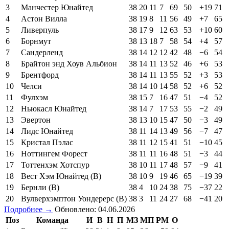
3
Манчестер Юнайтед
38
20
11
7
69
50
+19
71
4
Астон Вилла
38
19
8
11
56
49
+7
65
5
Ливерпуль
38
17
9
12
63
53
+10
60
6
Борнмут
38
13
18
7
58
54
+4
57
7
Сандерленд
38
14
12
12
42
48
−6
54
8
Брайтон энд Хоув Альбион
38
14
11
13
52
46
+6
53
9
Брентфорд
38
14
11
13
55
52
+3
53
10
Челси
38
14
10
14
58
52
+6
52
11
Фулхэм
38
15
7
16
47
51
−4
52
12
Ньюкасл Юнайтед
38
14
7
17
53
55
−2
49
13
Эвертон
38
13
10
15
47
50
−3
49
14
Лидс Юнайтед
38
11
14
13
49
56
−7
47
15
Кристал Пэлас
38
11
12
15
41
51
−10
45
16
Ноттингем Форест
38
11
11
16
48
51
−3
44
17
Тоттенхэм Хотспур
38
10
11
17
48
57
−9
41
18
Вест Хэм Юнайтед (В)
38
10
9
19
46
65
−19
39
19
Бернли (В)
38
4
10
24
38
75
−37
22
20
Вулверхэмптон Уондерерс (В)
38
3
11
24
27
68
−41
20
Подробнее →
Обновлено: 04.06.2026
Поз
Команда
И
В
Н
П
МЗ
МП
РМ
О