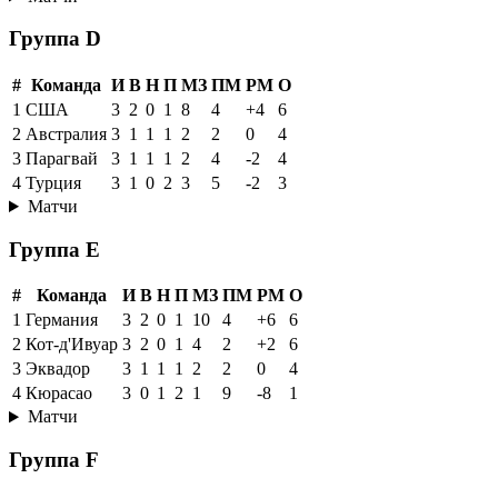
Группа D
#
Команда
И
В
Н
П
МЗ
ПМ
РМ
О
1
США
3
2
0
1
8
4
+4
6
2
Австралия
3
1
1
1
2
2
0
4
3
Парагвай
3
1
1
1
2
4
-2
4
4
Турция
3
1
0
2
3
5
-2
3
Матчи
Группа E
#
Команда
И
В
Н
П
МЗ
ПМ
РМ
О
1
Германия
3
2
0
1
10
4
+6
6
2
Кот-д'Ивуар
3
2
0
1
4
2
+2
6
3
Эквадор
3
1
1
1
2
2
0
4
4
Кюрасао
3
0
1
2
1
9
-8
1
Матчи
Группа F