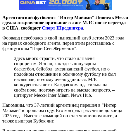
Аргентинский футболист "Интер Майами" Лионель Месси
сделал откровенное признание о лиге МЛС после переезда
в США, сообщает
Спорт Шредингера
.
Форвард перебрался в свой нынешний клуб летом 2023 года
на правах свободного агента, перед этим расставшись с
французским "Пари Сен-Жерменом".
Здесь много страсти, что стало для меня
сюрпризом. Я знал, как здесь популярны
баскетбол, бейсбол, американский футбол, но о
подобном отношении к обычному футболу не был
наслышан, поэтому очень удивился. МЛС –
конкурентная лига. Каждая команда сильна на
своём поле, поэтому играть на выезде непросто, –
цитирует Месси Inter Miami News Hub.
Напомним, что 37-летний аргентинец перешел в "Интер
Майами" в прошлом году. Его контракт рассчитан до конца
2025 года. Вместе с командой он стал чемпионом лиги, а
также выиграл Кубок лиг.
В прошлом он провел значительное время в каталонской