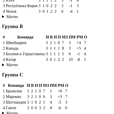
2
ЮАР
3
1
1
1
2
3
-1
4
3
Республика Корея
3
1
0
2
2
3
-1
3
4
Чехия
3
0
1
2
2
6
-4
1
Матчи
Группа B
#
Команда
И
В
Н
П
МЗ
ПМ
РМ
О
1
Швейцария
3
2
1
0
7
3
+4
7
2
Канада
3
1
1
1
8
3
+5
4
3
Босния и Герцеговина
3
1
1
1
5
6
-1
4
4
Катар
3
0
1
2
2
10
-8
1
Матчи
Группа C
#
Команда
И
В
Н
П
МЗ
ПМ
РМ
О
1
Бразилия
3
2
1
0
7
1
+6
7
2
Марокко
3
2
1
0
6
3
+3
7
3
Шотландия
3
1
0
2
1
4
-3
3
4
Гаити
3
0
0
3
2
8
-6
0
Матчи