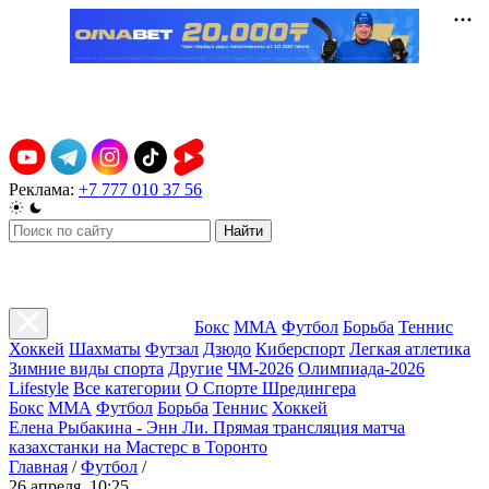
Реклама:
+7 777 010 37 56
Найти
Бокс
ММА
Футбол
Борьба
Теннис
Хоккей
Шахматы
Футзал
Дзюдо
Киберспорт
Легкая атлетика
Зимние виды спорта
Другие
ЧМ-2026
Олимпиада-2026
Lifestyle
Все категории
О Спорте Шредингера
Бокс
ММА
Футбол
Борьба
Теннис
Хоккей
Елена Рыбакина - Энн Ли. Прямая трансляция матча
казахстанки на Мастерс в Торонто
Главная
/
Футбол
/
26 апреля, 10:25