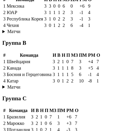
1
Мексика
3
3
0
0
6
0
+6
9
2
ЮАР
3
1
1
1
2
3
-1
4
3
Республика Корея
3
1
0
2
2
3
-1
3
4
Чехия
3
0
1
2
2
6
-4
1
Матчи
Группа B
#
Команда
И
В
Н
П
МЗ
ПМ
РМ
О
1
Швейцария
3
2
1
0
7
3
+4
7
2
Канада
3
1
1
1
8
3
+5
4
3
Босния и Герцеговина
3
1
1
1
5
6
-1
4
4
Катар
3
0
1
2
2
10
-8
1
Матчи
Группа C
#
Команда
И
В
Н
П
МЗ
ПМ
РМ
О
1
Бразилия
3
2
1
0
7
1
+6
7
2
Марокко
3
2
1
0
6
3
+3
7
3
Шотландия
3
1
0
2
1
4
-3
3