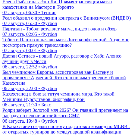
Елена Рыбакина - Энн Ли. Прямая трансляция матча
казахстанки на Мастерс в Торонто
07 августа, 06:30 • Теннис
Реал объявил о продлении контракта с Винисиусом (ВИДЕО)
07 августа, 05:30 • Футбол
Партизан - Тобол: результат матча, видео голов и обзор
07 августа, 02:05 • Футбол
Тобол и Партизан начали матч Лиги конференций. А где мне
посмотреть прямую трансляцию?
07 августа, 00:01 • Футбол
Дастан Сатпаев - новый Агуэро, разговор с Хаби Алонсо,
лучший друг в Челси
06 августа, 22:52 • Футбол
Был чемпионом Европы, ассистировал ван Бастену и
провалился с Арменией. Кто стал новым тренером сборной
Казахстана
06 августа, 22:00 • Футбол
Казахстанец в бою за титул чемпиона мира. Кто такой
Мейирим Нурсултанов: биография, бои
06 августа, 21:30 • Бокс
Родри заберет Золотой мяч 2026? Он главный претендент на
награду по версии английского СМИ
06 августа, 19:48 • Футбол
В Казахстане создали систему подготовки команд по MLBB -
от открытых турниров до международной квалификации