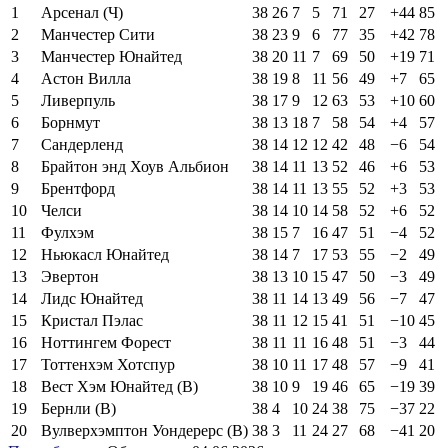
1
Арсенал (Ч)
38
26
7
5
71
27
+44
85
2
Манчестер Сити
38
23
9
6
77
35
+42
78
3
Манчестер Юнайтед
38
20
11
7
69
50
+19
71
4
Астон Вилла
38
19
8
11
56
49
+7
65
5
Ливерпуль
38
17
9
12
63
53
+10
60
6
Борнмут
38
13
18
7
58
54
+4
57
7
Сандерленд
38
14
12
12
42
48
−6
54
8
Брайтон энд Хоув Альбион
38
14
11
13
52
46
+6
53
9
Брентфорд
38
14
11
13
55
52
+3
53
10
Челси
38
14
10
14
58
52
+6
52
11
Фулхэм
38
15
7
16
47
51
−4
52
12
Ньюкасл Юнайтед
38
14
7
17
53
55
−2
49
13
Эвертон
38
13
10
15
47
50
−3
49
14
Лидс Юнайтед
38
11
14
13
49
56
−7
47
15
Кристал Пэлас
38
11
12
15
41
51
−10
45
16
Ноттингем Форест
38
11
11
16
48
51
−3
44
17
Тоттенхэм Хотспур
38
10
11
17
48
57
−9
41
18
Вест Хэм Юнайтед (В)
38
10
9
19
46
65
−19
39
19
Бернли (В)
38
4
10
24
38
75
−37
22
20
Вулверхэмптон Уондерерс (В)
38
3
11
24
27
68
−41
20