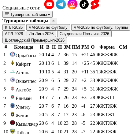
Социальные сети:
Турнирные таблицы
▾
Турнирные таблицы
×
КПЛ-2026
ЧМ-2026 по футболу
ЧМ-2026 по футболу. Группы
АПЛ-2026
Ла Лига-2026
Саудовская Про-лига-2026
Шотландский Премьершип-2026
#
Команда
И
В
Н
П
ЗМ
ПМ
РМ
О
Форма
СМ
1
20
14
4
2
36
15
+21
46
ЖЖЖЖЖ
Ордабасы
2
20
13
6
1
39
14
+25
45
ЖЖЖЖЖ
Кайрат
3
19
10
5
4
31
20
+11
35
ТЖЖЖЖ
Астана
4
20
9
6
5
29
27
+2
33
ЖЖЖЖЖ
Окжетпес
5
20
9
4
7
29
24
+5
31
ЖЖЖЖЖ
Актобе
6
19
7
7
5
26
23
+3
28
ЖЖЖТТ
Елимай
7
20
7
6
7
16
20
-4
27
ЖЖТЖЖ
Улытау
8
20
5
8
7
17
23
-6
23
ЖЖТЖТ
Женис
9
20
6
4
10
23
28
-5
22
ЖЖТЖЖ
Кызылжар
10
20
6
4
10
21
28
-7
22
ЖЖТЖЖ
Тобыл