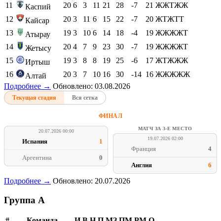
11
20
6
3
11
21
28
-7
21
ЖЖТЖЖ
Каспий
12
20
3
11
6
15
22
-7
20
ЖТЖТТ
Кайсар
13
19
3
10
6
14
18
-4
19
ЖЖЖЖТ
Атырау
14
20
4
7
9
23
30
-7
19
ЖЖЖЖТ
Жетысу
15
19
3
8
8
19
25
-6
17
ЖТЖЖЖ
Иртыш
16
20
3
7
10
16
30
-14
16
ЖЖЖЖЖ
Алтай
Подробнее →
Обновлено: 03.08.2026
Текущая стадия
Вся сетка
ФИНАЛ
МАТЧ ЗА 3-Е МЕСТО
20.07.2026 00:00
19.07.2026 02:00
Испания
1
Франция
4
Аргентина
0
Англия
6
Подробнее →
Обновлено: 20.07.2026
Группа A
#
Команда
И
В
Н
П
МЗ
ПМ
РМ
О