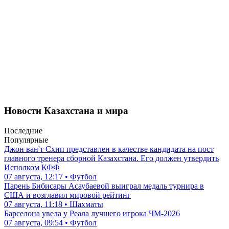
Новости Казахстана и мира
Последние
Популярные
Джон ван'т Схип представлен в качестве кандидата на пост
главного тренера сборной Казахстана. Его должен утвердить
Исполком КФФ
07 августа, 12:17 • Футбол
Парень Бибисары Асаубаевой выиграл медаль турнира в
США и возглавил мировой рейтинг
07 августа, 11:18 • Шахматы
Барселона увела у Реала лучшего игрока ЧМ-2026
07 августа, 09:54 • Футбол