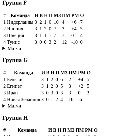
Группа F
#
Команда
И
В
Н
П
МЗ
ПМ
РМ
О
1
Нидерланды
3
2
1
0
10
4
+6
7
2
Япония
3
1
2
0
7
3
+4
5
3
Швеция
3
1
1
1
7
7
0
4
4
Тунис
3
0
0
3
2
12
-10
0
Матчи
Группа G
#
Команда
И
В
Н
П
МЗ
ПМ
РМ
О
1
Бельгия
3
1
2
0
6
2
+4
5
2
Египет
3
1
2
0
5
3
+2
5
3
Иран
3
0
3
0
3
3
0
3
4
Новая Зеландия
3
0
1
2
4
10
-6
1
Матчи
Группа H
#
Команда
И
В
Н
П
МЗ
ПМ
РМ
О