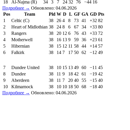
18
Al-Najma (R)
34
3
7
24
32
76
−44
16
Подробнее →
Обновлено: 04.06.2026
Pos
Team
Pld
W
D
L
GF
GA
GD
Pts
1
Celtic (C)
38
26
4
8
73
41
+32
82
2
Heart of Midlothian
38
24
8
6
67
34
+33
80
3
Rangers
38
20
12
6
76
43
+33
72
4
Motherwell
38
16
13
9
59
36
+23
61
5
Hibernian
38
15
12
11
58
44
+14
57
6
Falkirk
38
14
7
17
50
62
−12
49
7
Dundee United
38
10
15
13
49
60
−11
45
8
Dundee
38
11
9
18
42
61
−19
42
9
Aberdeen
38
11
7
20
40
55
−15
40
10
Kilmarnock
38
10
10
18
50
68
−18
40
Подробнее →
Обновлено: 04.06.2026