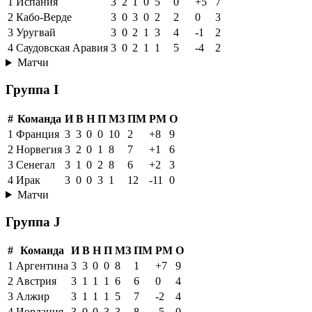
1
Испания
3
2
1
0
5
0
+5
7
2
Кабо-Верде
3
0
3
0
2
2
0
3
3
Уругвай
3
0
2
1
3
4
-1
2
4
Саудовская Аравия
3
0
2
1
1
5
-4
2
Матчи
Группа I
#
Команда
И
В
Н
П
МЗ
ПМ
РМ
О
1
Франция
3
3
0
0
10
2
+8
9
2
Норвегия
3
2
0
1
8
7
+1
6
3
Сенегал
3
1
0
2
8
6
+2
3
4
Ирак
3
0
0
3
1
12
-11
0
Матчи
Группа J
#
Команда
И
В
Н
П
МЗ
ПМ
РМ
О
1
Аргентина
3
3
0
0
8
1
+7
9
2
Австрия
3
1
1
1
6
6
0
4
3
Алжир
3
1
1
1
5
7
-2
4
4
Иордания
3
0
0
3
3
8
-5
0