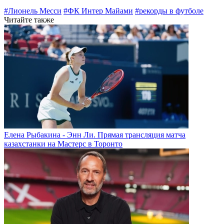
#Лионель Месси
#ФК Интер Майами
#рекорды в футболе
Читайте также
Елена Рыбакина - Энн Ли. Прямая трансляция матча
казахстанки на Мастерс в Торонто