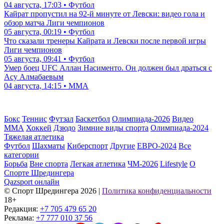
04 августа, 17:03 • Футбол
Кайрат пропустил на 92-й минуте от Левски: видео гола и
обзор матча Лиги чемпионов
05 августа, 00:19 • Футбол
Что сказали тренеры Кайрата и Левски после первой игры
Лиги чемпионов
05 августа, 09:41 • Футбол
Умер боец UFC Аллан Насименто. Он должен был драться с
Асу Алмабаевым
04 августа, 14:15 • ММА
Бокс
Теннис
Футзал
Баскетбол
Олимпиада-2026
Видео
ММА
Хоккей
Дзюдо
Зимние виды спорта
Олимпиада-2024
Тяжелая атлетика
Футбол
Шахматы
Киберспорт
Другие
ЕВРО-2024
Все
категории
Борьба
Вне спорта
Легкая атлетика
ЧМ-2026
Lifestyle
О
Спорте Шредингера
Qazsport онлайн
© Cпорт Шредингера 2026
|
Политика конфиденциальности
18+
Редакция:
+7 705 479 65 20
Реклама:
+7 777 010 37 56