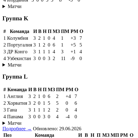
Матчи
Группа K
#
Команда
И
В
Н
П
МЗ
ПМ
РМ
О
1
Колумбия
3
2
1
0
4
1
+3
7
2
Португалия
3
1
2
0
6
1
+5
5
3
ДР Конго
3
1
1
1
4
3
+1
4
4
Узбекистан
3
0
0
3
2
11
-9
0
Матчи
Группа L
#
Команда
И
В
Н
П
МЗ
ПМ
РМ
О
1
Англия
3
2
1
0
6
2
+4
7
2
Хорватия
3
2
0
1
5
5
0
6
3
Гана
3
1
1
1
2
2
0
4
4
Панама
3
0
0
3
0
4
-4
0
Матчи
Подробнее →
Обновлено: 29.06.2026
Поз
Команда
И
В
Н
П
МЗ
МП
РМ
О