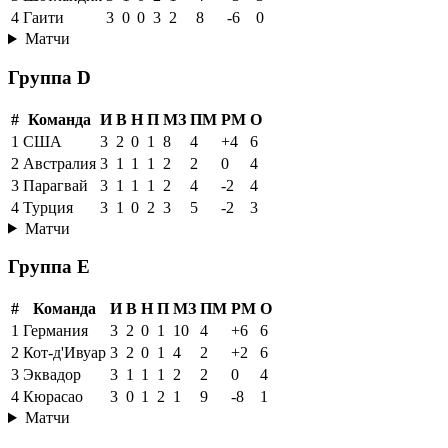
4
Гаити
3
0
0
3
2
8
-6
0
Матчи
Группа D
#
Команда
И
В
Н
П
МЗ
ПМ
РМ
О
1
США
3
2
0
1
8
4
+4
6
2
Австралия
3
1
1
1
2
2
0
4
3
Парагвай
3
1
1
1
2
4
-2
4
4
Турция
3
1
0
2
3
5
-2
3
Матчи
Группа E
#
Команда
И
В
Н
П
МЗ
ПМ
РМ
О
1
Германия
3
2
0
1
10
4
+6
6
2
Кот-д'Ивуар
3
2
0
1
4
2
+2
6
3
Эквадор
3
1
1
1
2
2
0
4
4
Кюрасао
3
0
1
2
1
9
-8
1
Матчи