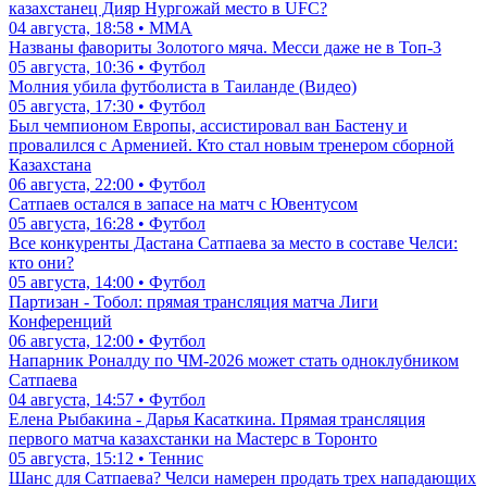
казахстанец Дияр Нургожай место в UFC?
04 августа, 18:58 • ММА
Названы фавориты Золотого мяча. Месси даже не в Топ-3
05 августа, 10:36 • Футбол
Молния убила футболиста в Таиланде (Видео)
05 августа, 17:30 • Футбол
Был чемпионом Европы, ассистировал ван Бастену и
провалился с Арменией. Кто стал новым тренером сборной
Казахстана
06 августа, 22:00 • Футбол
Сатпаев остался в запасе на матч с Ювентусом
05 августа, 16:28 • Футбол
Все конкуренты Дастана Сатпаева за место в составе Челси:
кто они?
05 августа, 14:00 • Футбол
Партизан - Тобол: прямая трансляция матча Лиги
Конференций
06 августа, 12:00 • Футбол
Напарник Роналду по ЧМ-2026 может стать одноклубником
Сатпаева
04 августа, 14:57 • Футбол
Елена Рыбакина - Дарья Касаткина. Прямая трансляция
первого матча казахстанки на Мастерс в Торонто
05 августа, 15:12 • Теннис
Шанс для Сатпаева? Челси намерен продать трех нападающих