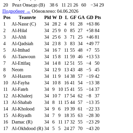
20
Реал Овьедо (В)
38
6
11
21
26
60
−34
29
Подробнее →
Обновлено: 04.06.2026
Pos
Teamvte
Pld
W
D
L
GF
GA
GD
Pts
1
Al-Nassr (C)
34
28
2
4
91
28
+63
86
2
Al-Hilal
34
25
9
0
85
27
+58
84
3
Al-Ahli
34
25
6
3
71
25
+46
81
4
Al-Qadsiah
34
23
8
3
83
34
+49
77
5
Al-Ittihad
34
16
7
11
55
48
+7
55
6
Al-Taawoun
34
15
8
11
59
46
+13
53
7
Al-Ettifaq
34
14
8
12
51
55
−4
50
8
Neom
34
12
9
13
43
48
−5
45
9
Al-Hazem
34
11
9
14
38
57
−19
42
10
Al-Fayha
34
10
8
16
41
54
−13
38
11
Al-Fateh
34
9
10
15
41
55
−14
37
12
Al-Khaleej
34
10
7
17
54
62
−8
37
13
Al-Shabab
34
8
11
15
44
57
−13
35
14
Al-Kholood
34
9
6
19
39
61
−22
33
15
Al-Riyadh
34
7
9
18
35
63
−28
30
16
Damac (R)
34
6
11
17
32
55
−23
29
17
Al-Okhdood (R)
34
5
5
24
27
70
−43
20