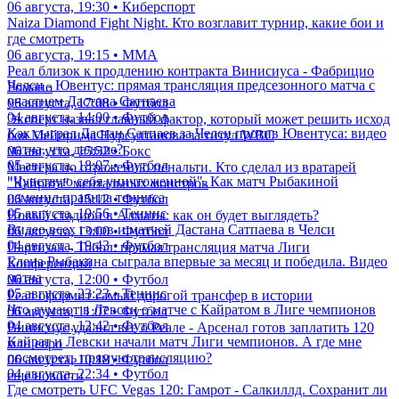
06 августа, 19:30 • Киберспорт
Naiza Diamond Fight Night. Кто возглавит турнир, какие бои и
где смотреть
06 августа, 19:15 • ММА
Реал близок к продлению контракта Винисиуса - Фабрицио
Челси - Ювентус: прямая трансляция предсезонного матча с
Романо
участием Дастана Сатпаева
06 августа, 17:08 • Футбол
04 августа, 14:00 • Футбол
Эксперт назвал главный фактор, который может решить исход
Как сыграл Дастан Сатпаев за Челси против Ювентуса: видео
боя Мейирима Нурсултанова за титул WBC
матча, что дальше?
06 августа, 15:52 • Бокс
05 августа, 18:07 • Футбол
Мастера по отражению пенальти. Кто сделал из вратарей
"Чувствую себя уничтоженной". Как матч Рыбакиной
"Кайрата" ментальных монстров
изменил правила тенниса
06 августа, 15:12 • Футбол
05 августа, 19:56 • Теннис
Новый стадион в Алматы: как он будет выглядеть?
Видео всех голов и матчей Дастана Сатпаева в Челси
06 августа, 13:00 • Футбол
04 августа, 19:43 • Футбол
Партизан - Тобол: прямая трансляция матча Лиги
Елена Рыбакина сыграла впервые за месяц и победила. Видео
Конференций
матча
06 августа, 12:00 • Футбол
05 августа, 23:23 • Теннис
Реал оформит самый дорогой трансфер в истории
Что думают в Левски о матче с Кайратом в Лиге чемпионов
06 августа, 11:07 • Футбол
04 августа, 12:42 • Футбол
Винисиус удалил все о Реале - Арсенал готов заплатить 120
Кайрат и Левски начали матч Лиги чемпионов. А где мне
млн евро
посмотреть прямую трансляцию?
06 августа, 10:18 • Футбол
04 августа, 22:34 • Футбол
еще новости
Где смотреть UFC Vegas 120: Гамрот - Салкиллд. Сохранит ли