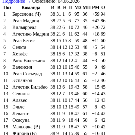
Подробнее →
Обновлено: 04.06.2026
Поз
Команда
И
В
Н
П
МЗ
МП
РМ
О
1
Барселона (Ч)
38
31
1
6
95
36
+59
94
2
Реал Мадрид
38
27
5
6
77
35
+42
86
3
Вильярреал
38
22
6
10
72
46
+26
72
4
Атлетико Мадрид
38
21
6
11
62
44
+18
69
5
Реал Бетис
38
15
15
8
59
48
+11
60
6
Сельта
38
14
12
12
53
48
+5
54
7
Хетафе
38
15
6
17
32
38
−6
51
8
Райо Вальекано
38
12
14
12
41
44
−3
50
9
Валенсия
38
13
10
15
46
55
−9
49
10
Реал Сосьедад
38
11
13
14
59
61
−2
46
11
Эспаньол
38
12
10
16
43
55
−12
46
12
Атлетик Бильбао
38
13
6
19
43
58
−15
45
13
Севилья
38
12
7
19
46
60
−14
43
14
Алавес
38
11
10
17
44
56
−12
43
15
Эльче
38
10
13
15
49
57
−8
43
16
Леванте
38
11
9
18
47
61
−14
42
17
Осасуна
38
11
9
18
44
50
−6
42
18
Мальорка (В)
38
11
9
18
47
57
−10
42
19
Жирона (В)
38
9
14
15
39
55
−16
41