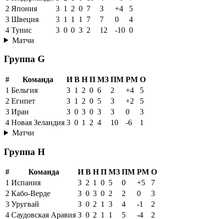
2
Япония
3
1
2
0
7
3
+4
5
3
Швеция
3
1
1
1
7
7
0
4
4
Тунис
3
0
0
3
2
12
-10
0
Матчи
Группа G
#
Команда
И
В
Н
П
МЗ
ПМ
РМ
О
1
Бельгия
3
1
2
0
6
2
+4
5
2
Египет
3
1
2
0
5
3
+2
5
3
Иран
3
0
3
0
3
3
0
3
4
Новая Зеландия
3
0
1
2
4
10
-6
1
Матчи
Группа H
#
Команда
И
В
Н
П
МЗ
ПМ
РМ
О
1
Испания
3
2
1
0
5
0
+5
7
2
Кабо-Верде
3
0
3
0
2
2
0
3
3
Уругвай
3
0
2
1
3
4
-1
2
4
Саудовская Аравия
3
0
2
1
1
5
-4
2