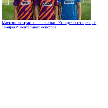
Мастера по отражению пенальти. Кто сделал из вратарей
"Кайрата" ментальных монстров