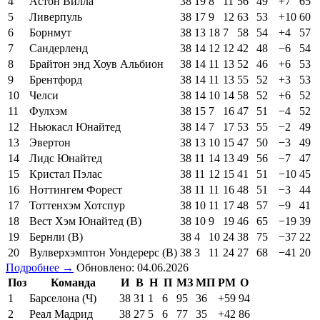
4
Астон Вилла
38
19
8
11
56
49
+7
65
5
Ливерпуль
38
17
9
12
63
53
+10
60
6
Борнмут
38
13
18
7
58
54
+4
57
7
Сандерленд
38
14
12
12
42
48
−6
54
8
Брайтон энд Хоув Альбион
38
14
11
13
52
46
+6
53
9
Брентфорд
38
14
11
13
55
52
+3
53
10
Челси
38
14
10
14
58
52
+6
52
11
Фулхэм
38
15
7
16
47
51
−4
52
12
Ньюкасл Юнайтед
38
14
7
17
53
55
−2
49
13
Эвертон
38
13
10
15
47
50
−3
49
14
Лидс Юнайтед
38
11
14
13
49
56
−7
47
15
Кристал Пэлас
38
11
12
15
41
51
−10
45
16
Ноттингем Форест
38
11
11
16
48
51
−3
44
17
Тоттенхэм Хотспур
38
10
11
17
48
57
−9
41
18
Вест Хэм Юнайтед (В)
38
10
9
19
46
65
−19
39
19
Бернли (В)
38
4
10
24
38
75
−37
22
20
Вулверхэмптон Уондерерс (В)
38
3
11
24
27
68
−41
20
Подробнее →
Обновлено: 04.06.2026
Поз
Команда
И
В
Н
П
МЗ
МП
РМ
О
1
Барселона (Ч)
38
31
1
6
95
36
+59
94
2
Реал Мадрид
38
27
5
6
77
35
+42
86