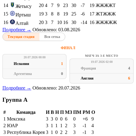
14
20
4
7
9
23
30
-7
19
ЖЖЖЖТ
Жетысу
15
19
3
8
8
19
25
-6
17
ЖТЖЖЖ
Иртыш
16
20
3
7
10
16
30
-14
16
ЖЖЖЖЖ
Алтай
Подробнее →
Обновлено: 03.08.2026
Текущая стадия
Вся сетка
ФИНАЛ
МАТЧ ЗА 3-Е МЕСТО
20.07.2026 00:00
19.07.2026 02:00
Испания
1
Франция
4
Аргентина
0
Англия
6
Подробнее →
Обновлено: 20.07.2026
Группа A
#
Команда
И
В
Н
П
МЗ
ПМ
РМ
О
1
Мексика
3
3
0
0
6
0
+6
9
2
ЮАР
3
1
1
1
2
3
-1
4
3
Республика Корея
3
1
0
2
2
3
-1
3