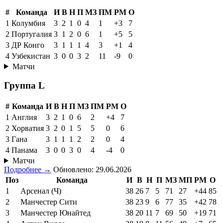
#
Команда
И
В
Н
П
МЗ
ПМ
РМ
О
1
Колумбия
3
2
1
0
4
1
+3
7
2
Португалия
3
1
2
0
6
1
+5
5
3
ДР Конго
3
1
1
1
4
3
+1
4
4
Узбекистан
3
0
0
3
2
11
-9
0
Матчи
Группа L
#
Команда
И
В
Н
П
МЗ
ПМ
РМ
О
1
Англия
3
2
1
0
6
2
+4
7
2
Хорватия
3
2
0
1
5
5
0
6
3
Гана
3
1
1
1
2
2
0
4
4
Панама
3
0
0
3
0
4
-4
0
Матчи
Подробнее →
Обновлено: 29.06.2026
Поз
Команда
И
В
Н
П
МЗ
МП
РМ
О
1
Арсенал (Ч)
38
26
7
5
71
27
+44
85
2
Манчестер Сити
38
23
9
6
77
35
+42
78
3
Манчестер Юнайтед
38
20
11
7
69
50
+19
71