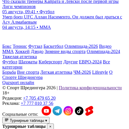
Что сказали тренеры Кайрата и Левски после первой игры
Лиги чемпионов
05 августа, 09:41 • Футбол
Умер боец UFC Аллан Насименто. Он должен был драться с
Асу Алмабаевым
04 августа, 14:15 • ММА
Бокс
Теннис
Футзал
Баскетбол
Олимпиада-2026
Видео
ММА
Хоккей
Дзюдо
Зимние виды спорта
Олимпиада-2024
Тяжелая атлетика
Футбол
Шахматы
Киберспорт
Другие
ЕВРО-2024
Все
категории
Борьба
Вне спорта
Легкая атлетика
ЧМ-2026
Lifestyle
О
Спорте Шредингера
Qazsport онлайн
© Cпорт Шредингера 2026
|
Политика конфиденциальности
18+
Редакция:
+7 705 479 65 20
Реклама:
+7 777 010 37 56
Социальные сети:
Турнирные таблицы
▾
Турнирные таблицы
×