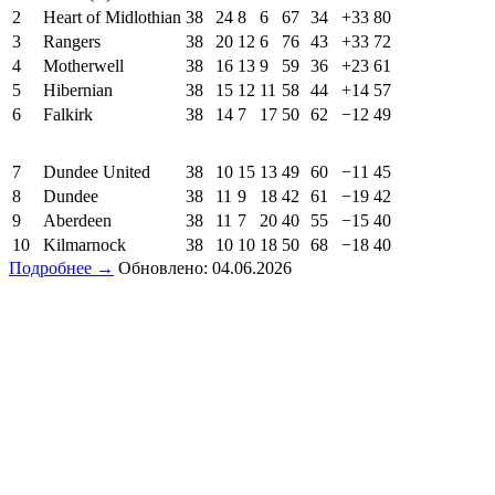
2
Heart of Midlothian
38
24
8
6
67
34
+33
80
3
Rangers
38
20
12
6
76
43
+33
72
4
Motherwell
38
16
13
9
59
36
+23
61
5
Hibernian
38
15
12
11
58
44
+14
57
6
Falkirk
38
14
7
17
50
62
−12
49
7
Dundee United
38
10
15
13
49
60
−11
45
8
Dundee
38
11
9
18
42
61
−19
42
9
Aberdeen
38
11
7
20
40
55
−15
40
10
Kilmarnock
38
10
10
18
50
68
−18
40
Подробнее →
Обновлено: 04.06.2026