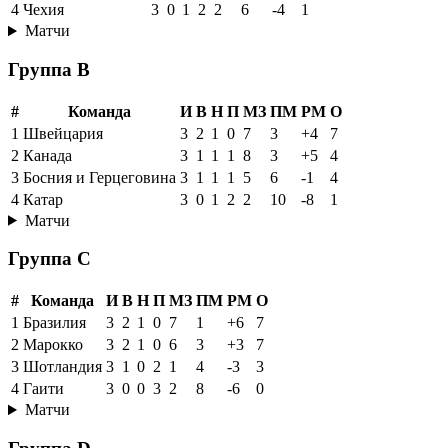
4
Чехия
3
0
1
2
2
6
-4
1
Матчи
Группа B
#
Команда
И
В
Н
П
МЗ
ПМ
РМ
О
1
Швейцария
3
2
1
0
7
3
+4
7
2
Канада
3
1
1
1
8
3
+5
4
3
Босния и Герцеговина
3
1
1
1
5
6
-1
4
4
Катар
3
0
1
2
2
10
-8
1
Матчи
Группа C
#
Команда
И
В
Н
П
МЗ
ПМ
РМ
О
1
Бразилия
3
2
1
0
7
1
+6
7
2
Марокко
3
2
1
0
6
3
+3
7
3
Шотландия
3
1
0
2
1
4
-3
3
4
Гаити
3
0
0
3
2
8
-6
0
Матчи