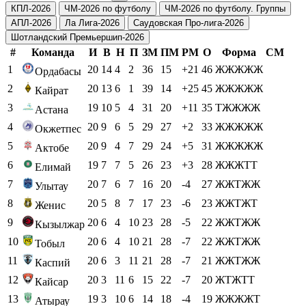
КПЛ-2026
ЧМ-2026 по футболу
ЧМ-2026 по футболу. Группы
АПЛ-2026
Ла Лига-2026
Саудовская Про-лига-2026
Шотландский Премьершип-2026
#
Команда
И
В
Н
П
ЗМ
ПМ
РМ
О
Форма
СМ
1
20
14
4
2
36
15
+21
46
ЖЖЖЖЖ
Ордабасы
2
20
13
6
1
39
14
+25
45
ЖЖЖЖЖ
Кайрат
3
19
10
5
4
31
20
+11
35
ТЖЖЖЖ
Астана
4
20
9
6
5
29
27
+2
33
ЖЖЖЖЖ
Окжетпес
5
20
9
4
7
29
24
+5
31
ЖЖЖЖЖ
Актобе
6
19
7
7
5
26
23
+3
28
ЖЖЖТТ
Елимай
7
20
7
6
7
16
20
-4
27
ЖЖТЖЖ
Улытау
8
20
5
8
7
17
23
-6
23
ЖЖТЖТ
Женис
9
20
6
4
10
23
28
-5
22
ЖЖТЖЖ
Кызылжар
10
20
6
4
10
21
28
-7
22
ЖЖТЖЖ
Тобыл
11
20
6
3
11
21
28
-7
21
ЖЖТЖЖ
Каспий
12
20
3
11
6
15
22
-7
20
ЖТЖТТ
Кайсар
13
19
3
10
6
14
18
-4
19
ЖЖЖЖТ
Атырау