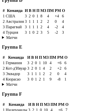
Группа D
#
Команда
И
В
Н
П
МЗ
ПМ
РМ
О
1
США
3
2
0
1
8
4
+4
6
2
Австралия
3
1
1
1
2
2
0
4
3
Парагвай
3
1
1
1
2
4
-2
4
4
Турция
3
1
0
2
3
5
-2
3
Матчи
Группа E
#
Команда
И
В
Н
П
МЗ
ПМ
РМ
О
1
Германия
3
2
0
1
10
4
+6
6
2
Кот-д'Ивуар
3
2
0
1
4
2
+2
6
3
Эквадор
3
1
1
1
2
2
0
4
4
Кюрасао
3
0
1
2
1
9
-8
1
Матчи
Группа F
#
Команда
И
В
Н
П
МЗ
ПМ
РМ
О
1
Нидерланды
3
2
1
0
10
4
+6
7