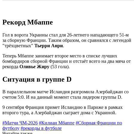
Рекорд Мбаппе
Гол в ворота Украины стал для 26-летнего нападающего 51-м
за сборную Франции. Таким образом, он сравнялся с легендой
"трёхцветных"
Тьерри Анри
.
Теперь Мбаппе занимает второе место в списке лучших
бомбардиров сборной Франции и отстаёт всего на два мяча от
рекорда
Оливье Жиру
(53 гола).
Ситуация в группе D
В параллельном матче Исландия разгромила Азербайджан со
счетом 5:0. И на данный момент стала лидером группы D.
9 сентября Франция примет Исландию в Париже в рамках
второго тура, а Азербайджан сыграет дома с Украиной.
#Матчи ЧМ-2026
#Килиан Мбаппе
#Сборная Франции по
футболу
#рекорды в футболе
Читайте также