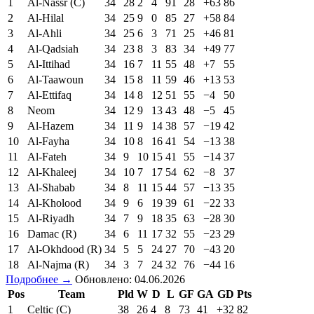
1
Al-Nassr (C)
34
28
2
4
91
28
+63
86
2
Al-Hilal
34
25
9
0
85
27
+58
84
3
Al-Ahli
34
25
6
3
71
25
+46
81
4
Al-Qadsiah
34
23
8
3
83
34
+49
77
5
Al-Ittihad
34
16
7
11
55
48
+7
55
6
Al-Taawoun
34
15
8
11
59
46
+13
53
7
Al-Ettifaq
34
14
8
12
51
55
−4
50
8
Neom
34
12
9
13
43
48
−5
45
9
Al-Hazem
34
11
9
14
38
57
−19
42
10
Al-Fayha
34
10
8
16
41
54
−13
38
11
Al-Fateh
34
9
10
15
41
55
−14
37
12
Al-Khaleej
34
10
7
17
54
62
−8
37
13
Al-Shabab
34
8
11
15
44
57
−13
35
14
Al-Kholood
34
9
6
19
39
61
−22
33
15
Al-Riyadh
34
7
9
18
35
63
−28
30
16
Damac (R)
34
6
11
17
32
55
−23
29
17
Al-Okhdood (R)
34
5
5
24
27
70
−43
20
18
Al-Najma (R)
34
3
7
24
32
76
−44
16
Подробнее →
Обновлено: 04.06.2026
Pos
Team
Pld
W
D
L
GF
GA
GD
Pts
1
Celtic (C)
38
26
4
8
73
41
+32
82