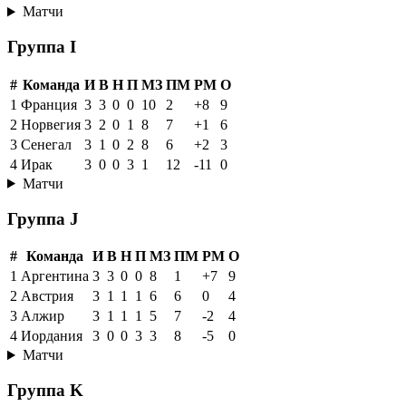
Матчи
Группа I
#
Команда
И
В
Н
П
МЗ
ПМ
РМ
О
1
Франция
3
3
0
0
10
2
+8
9
2
Норвегия
3
2
0
1
8
7
+1
6
3
Сенегал
3
1
0
2
8
6
+2
3
4
Ирак
3
0
0
3
1
12
-11
0
Матчи
Группа J
#
Команда
И
В
Н
П
МЗ
ПМ
РМ
О
1
Аргентина
3
3
0
0
8
1
+7
9
2
Австрия
3
1
1
1
6
6
0
4
3
Алжир
3
1
1
1
5
7
-2
4
4
Иордания
3
0
0
3
3
8
-5
0
Матчи
Группа K