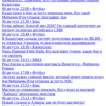
провалился с Арменией. Кто стал новым тренером сборной
Казахстана
06 августа, 22:00 • Футбол
Казахстанец в бою за титул чемпиона мира. Кто такой
Мейирим Нурсултанов: биография, бои
06 августа, 21:30 • Бокс
Родри заберет Золотой мяч 2026? Он главный претендент на
награду по версии английского СМИ
06 августа, 19:48 • Футбол
В Казахстане создали систему подготовки команд по MLBB -
от открытых турниров до международной квалификации
06 августа, 19:30 • Киберспорт
Naiza Diamond Fight Night. Кто возглавит турнир, какие бои и
где смотреть
06 августа, 19:15 • ММА
Реал близок к продлению контракта Винисиуса - Фабрицио
Романо
06 августа, 17:08 • Футбол
Эксперт назвал главный фактор, который может решить исход
боя Мейирима Нурсултанова за титул WBC
06 августа, 15:52 • Бокс
Мастера по отражению пенальти. Кто сделал из вратарей
"Кайрата" ментальных монстров
06 августа, 15:12 • Футбол
Новый стадион в Алматы: как он будет выглядеть?