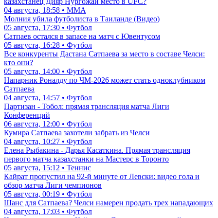
казахстанец Дияр Нургожай место в UFC?
04 августа, 18:58 • ММА
Молния убила футболиста в Таиланде (Видео)
05 августа, 17:30 • Футбол
Сатпаев остался в запасе на матч с Ювентусом
05 августа, 16:28 • Футбол
Все конкуренты Дастана Сатпаева за место в составе Челси:
кто они?
05 августа, 14:00 • Футбол
Напарник Роналду по ЧМ-2026 может стать одноклубником
Сатпаева
04 августа, 14:57 • Футбол
Партизан - Тобол: прямая трансляция матча Лиги
Конференций
06 августа, 12:00 • Футбол
Кумира Сатпаева захотели забрать из Челси
04 августа, 10:27 • Футбол
Елена Рыбакина - Дарья Касаткина. Прямая трансляция
первого матча казахстанки на Мастерс в Торонто
05 августа, 15:12 • Теннис
Кайрат пропустил на 92-й минуте от Левски: видео гола и
обзор матча Лиги чемпионов
05 августа, 00:19 • Футбол
Шанс для Сатпаева? Челси намерен продать трех нападающих
04 августа, 17:03 • Футбол