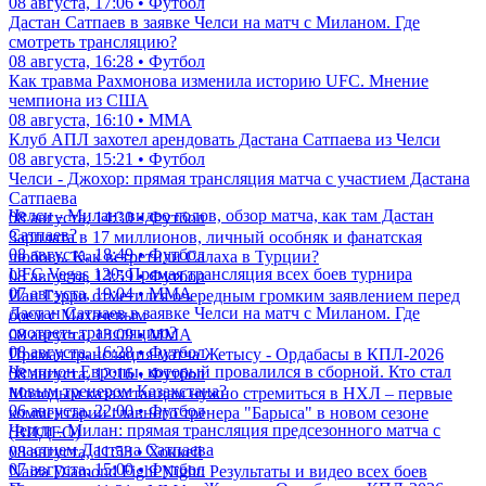
08 августа, 17:06 • Футбол
Дастан Сатпаев в заявке Челси на матч с Миланом. Где
смотреть трансляцию?
08 августа, 16:28 • Футбол
Как травма Рахмонова изменила историю UFC. Мнение
чемпиона из США
08 августа, 16:10 • ММА
Клуб АПЛ захотел арендовать Дастана Сатпаева из Челси
08 августа, 15:21 • Футбол
Челси - Джохор: прямая трансляция матча с участием Дастана
Сатпаева
Челси - Милан: видео голов, обзор матча, как там Дастан
08 августа, 14:30 • Футбол
Сатпаев?
Зарплата в 17 миллионов, личный особняк и фанатская
08 августа, 18:49 • Футбол
любовь. Как встретили Салаха в Турции?
UFC Vegas 120: Прямая трансляция всех боев турнира
08 августа, 13:59 • Футбол
07 августа, 19:04 • ММА
Иан Гэрри отметился очередным громким заявлением перед
Дастан Сатпаев в заявке Челси на матч с Миланом. Где
боем с Махачевым
смотреть трансляцию?
08 августа, 13:09 • ММА
08 августа, 16:28 • Футбол
Прямая трансляция матча Жетысу - Ордабасы в КПЛ-2026
Чемпион Европы, который провалился в сборной. Кто стал
08 августа, 12:16 • Футбол
новым тренером Казахстана?
Молодым казахстанцам нужно стремиться в НХЛ – первые
06 августа, 22:00 • Футбол
комментарии главного тренера "Барыса" в новом сезоне
Челси - Милан: прямая трансляция предсезонного матча с
(ВИДЕО)
участием Дастана Сатпаева
08 августа, 11:53 • Хоккей
07 августа, 15:00 • Футбол
Naiza Diamond Fight Night: Результаты и видео всех боев