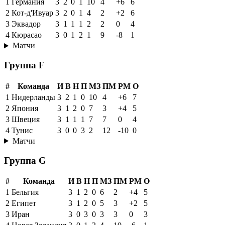
1
Германия
3
2
0
1
10
4
+6
6
2
Кот-д'Ивуар
3
2
0
1
4
2
+2
6
3
Эквадор
3
1
1
1
2
2
0
4
4
Кюрасао
3
0
1
2
1
9
-8
1
Матчи
Группа F
#
Команда
И
В
Н
П
МЗ
ПМ
РМ
О
1
Нидерланды
3
2
1
0
10
4
+6
7
2
Япония
3
1
2
0
7
3
+4
5
3
Швеция
3
1
1
1
7
7
0
4
4
Тунис
3
0
0
3
2
12
-10
0
Матчи
Группа G
#
Команда
И
В
Н
П
МЗ
ПМ
РМ
О
1
Бельгия
3
1
2
0
6
2
+4
5
2
Египет
3
1
2
0
5
3
+2
5
3
Иран
3
0
3
0
3
3
0
3