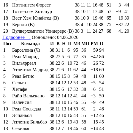
16
Ноттингем Форест
38
11
11
16
48
51
−3
44
17
Тоттенхэм Хотспур
38
10
11
17
48
57
−9
41
18
Вест Хэм Юнайтед (В)
38
10
9
19
46
65
−19
39
19
Бернли (В)
38
4
10
24
38
75
−37
22
20
Вулверхэмптон Уондерерс (В)
38
3
11
24
27
68
−41
20
Подробнее →
Обновлено: 04.06.2026
Поз
Команда
И
В
Н
П
МЗ
МП
РМ
О
1
Барселона (Ч)
38
31
1
6
95
36
+59
94
2
Реал Мадрид
38
27
5
6
77
35
+42
86
3
Вильярреал
38
22
6
10
72
46
+26
72
4
Атлетико Мадрид
38
21
6
11
62
44
+18
69
5
Реал Бетис
38
15
15
8
59
48
+11
60
6
Сельта
38
14
12
12
53
48
+5
54
7
Хетафе
38
15
6
17
32
38
−6
51
8
Райо Вальекано
38
12
14
12
41
44
−3
50
9
Валенсия
38
13
10
15
46
55
−9
49
10
Реал Сосьедад
38
11
13
14
59
61
−2
46
11
Эспаньол
38
12
10
16
43
55
−12
46
12
Атлетик Бильбао
38
13
6
19
43
58
−15
45
13
Севилья
38
12
7
19
46
60
−14
43