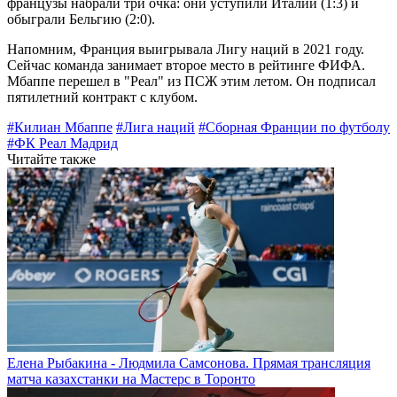
французы набрали три очка: они уступили Италии (1:3) и
обыграли Бельгию (2:0).
Напомним, Франция выигрывала Лигу наций в 2021 году.
Сейчас команда занимает второе место в рейтинге ФИФА.
Мбаппе перешел в "Реал" из ПСЖ этим летом. Он подписал
пятилетний контракт с клубом.
#Килиан Мбаппе
#Лига наций
#Сборная Франции по футболу
#ФК Реал Мадрид
Читайте также
Елена Рыбакина - Людмила Самсонова. Прямая трансляция
матча казахстанки на Мастерс в Торонто