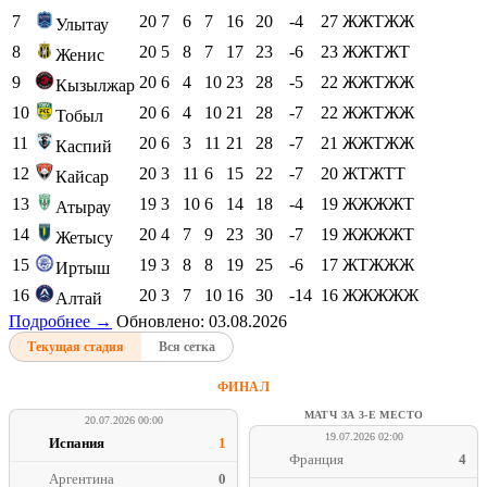
7
20
7
6
7
16
20
-4
27
ЖЖТЖЖ
Улытау
8
20
5
8
7
17
23
-6
23
ЖЖТЖТ
Женис
9
20
6
4
10
23
28
-5
22
ЖЖТЖЖ
Кызылжар
10
20
6
4
10
21
28
-7
22
ЖЖТЖЖ
Тобыл
11
20
6
3
11
21
28
-7
21
ЖЖТЖЖ
Каспий
12
20
3
11
6
15
22
-7
20
ЖТЖТТ
Кайсар
13
19
3
10
6
14
18
-4
19
ЖЖЖЖТ
Атырау
14
20
4
7
9
23
30
-7
19
ЖЖЖЖТ
Жетысу
15
19
3
8
8
19
25
-6
17
ЖТЖЖЖ
Иртыш
16
20
3
7
10
16
30
-14
16
ЖЖЖЖЖ
Алтай
Подробнее →
Обновлено: 03.08.2026
Текущая стадия
Вся сетка
ФИНАЛ
МАТЧ ЗА 3-Е МЕСТО
20.07.2026 00:00
19.07.2026 02:00
Испания
1
Франция
4
Аргентина
0