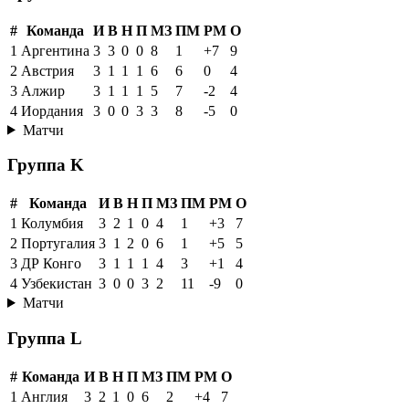
#
Команда
И
В
Н
П
МЗ
ПМ
РМ
О
1
Аргентина
3
3
0
0
8
1
+7
9
2
Австрия
3
1
1
1
6
6
0
4
3
Алжир
3
1
1
1
5
7
-2
4
4
Иордания
3
0
0
3
3
8
-5
0
Матчи
Группа K
#
Команда
И
В
Н
П
МЗ
ПМ
РМ
О
1
Колумбия
3
2
1
0
4
1
+3
7
2
Португалия
3
1
2
0
6
1
+5
5
3
ДР Конго
3
1
1
1
4
3
+1
4
4
Узбекистан
3
0
0
3
2
11
-9
0
Матчи
Группа L
#
Команда
И
В
Н
П
МЗ
ПМ
РМ
О
1
Англия
3
2
1
0
6
2
+4
7