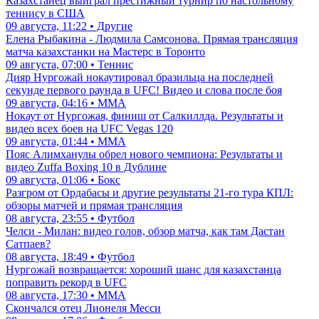
Казахстанец выиграл престижный турнир по настольному
теннису в США
09 августа, 11:22 • Другие
Елена Рыбакина - Людмила Самсонова. Прямая трансляция
матча казахстанки на Мастерс в Торонто
09 августа, 07:00 • Теннис
Дияр Нургожай нокаутировал бразильца на последней
секунде первого раунда в UFC! Видео и слова после боя
09 августа, 04:16 • ММА
Нокаут от Нургожая, финиш от Салкиллда. Результаты и
видео всех боев на UFC Vegas 120
09 августа, 01:44 • ММА
Пояс Алимханулы обрел нового чемпиона: Результаты и
видео Zuffa Boxing 10 в Дублине
09 августа, 01:06 • Бокс
Разгром от Ордабасы и другие результаты 21-го тура КПЛ:
обзоры матчей и прямая трансляция
08 августа, 23:55 • Футбол
Челси - Милан: видео голов, обзор матча, как там Дастан
Сатпаев?
08 августа, 18:49 • Футбол
Нургожай возвращается: хороший шанс для казахстанца
поправить рекорд в UFC
08 августа, 17:30 • ММА
Скончался отец Лионеля Месси