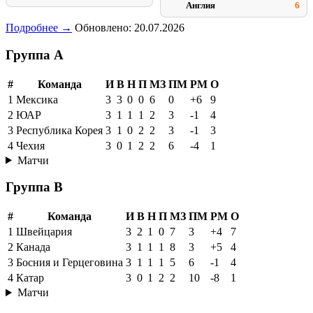
Англия
6
Подробнее →
Обновлено: 20.07.2026
Группа A
#
Команда
И
В
Н
П
МЗ
ПМ
РМ
О
1
Мексика
3
3
0
0
6
0
+6
9
2
ЮАР
3
1
1
1
2
3
-1
4
3
Республика Корея
3
1
0
2
2
3
-1
3
4
Чехия
3
0
1
2
2
6
-4
1
Матчи
Группа B
#
Команда
И
В
Н
П
МЗ
ПМ
РМ
О
1
Швейцария
3
2
1
0
7
3
+4
7
2
Канада
3
1
1
1
8
3
+5
4
3
Босния и Герцеговина
3
1
1
1
5
6
-1
4
4
Катар
3
0
1
2
2
10
-8
1
Матчи