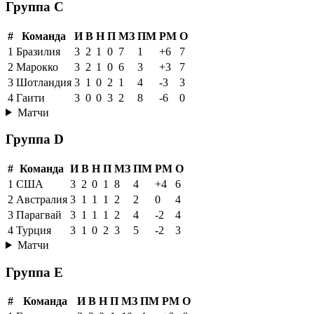
Группа C
#
Команда
И
В
Н
П
МЗ
ПМ
РМ
О
1
Бразилия
3
2
1
0
7
1
+6
7
2
Марокко
3
2
1
0
6
3
+3
7
3
Шотландия
3
1
0
2
1
4
-3
3
4
Гаити
3
0
0
3
2
8
-6
0
Матчи
Группа D
#
Команда
И
В
Н
П
МЗ
ПМ
РМ
О
1
США
3
2
0
1
8
4
+4
6
2
Австралия
3
1
1
1
2
2
0
4
3
Парагвай
3
1
1
1
2
4
-2
4
4
Турция
3
1
0
2
3
5
-2
3
Матчи
Группа E
#
Команда
И
В
Н
П
МЗ
ПМ
РМ
О