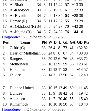
13
Al-Shabab
34
8
11
15
44
57
−13
35
14
Al-Kholood
34
9
6
19
39
61
−22
33
15
Al-Riyadh
34
7
9
18
35
63
−28
30
16
Damac (R)
34
6
11
17
32
55
−23
29
17
Al-Okhdood (R)
34
5
5
24
27
70
−43
20
18
Al-Najma (R)
34
3
7
24
32
76
−44
16
Подробнее →
Обновлено: 04.06.2026
Pos
Team
Pld
W
D
L
GF
GA
GD
Pts
1
Celtic (C)
38
26
4
8
73
41
+32
82
2
Heart of Midlothian
38
24
8
6
67
34
+33
80
3
Rangers
38
20
12
6
76
43
+33
72
4
Motherwell
38
16
13
9
59
36
+23
61
5
Hibernian
38
15
12
11
58
44
+14
57
6
Falkirk
38
14
7
17
50
62
−12
49
7
Dundee United
38
10
15
13
49
60
−11
45
8
Dundee
38
11
9
18
42
61
−19
42
9
Aberdeen
38
11
7
20
40
55
−15
40
10
Kilmarnock
38
10
10
18
50
68
−18
40
Подробнее →
Обновлено: 04.06.2026