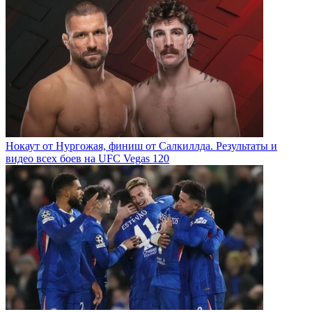
Нокаут от Нургожая, финиш от Салкиллда. Результаты и
видео всех боев на UFC Vegas 120