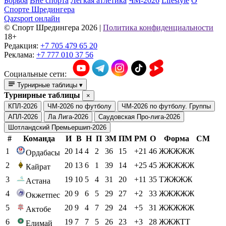
Борьба
Вне спорта
Легкая атлетика
ЧМ-2026
Lifestyle
О
Спорте Шредингера
Qazsport онлайн
© Cпорт Шредингера 2026
|
Политика конфиденциальности
18+
Редакция:
+7 705 479 65 20
Реклама:
+7 777 010 37 56
Социальные сети:
Турнирные таблицы
▾
Турнирные таблицы
×
КПЛ-2026
ЧМ-2026 по футболу
ЧМ-2026 по футболу. Группы
АПЛ-2026
Ла Лига-2026
Саудовская Про-лига-2026
Шотландский Премьершип-2026
#
Команда
И
В
Н
П
ЗМ
ПМ
РМ
О
Форма
СМ
1
20
14
4
2
36
15
+21
46
ЖЖЖЖЖ
Ордабасы
2
20
13
6
1
39
14
+25
45
ЖЖЖЖЖ
Кайрат
3
19
10
5
4
31
20
+11
35
ТЖЖЖЖ
Астана
4
20
9
6
5
29
27
+2
33
ЖЖЖЖЖ
Окжетпес
5
20
9
4
7
29
24
+5
31
ЖЖЖЖЖ
Актобе
6
19
7
7
5
26
23
+3
28
ЖЖЖТТ
Елимай