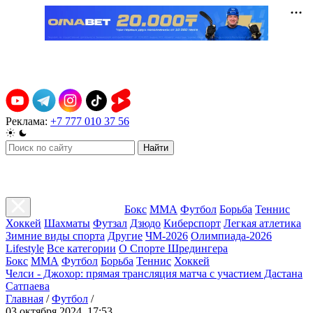
Реклама:
+7 777 010 37 56
Найти
Бокс
ММА
Футбол
Борьба
Теннис
Хоккей
Шахматы
Футзал
Дзюдо
Киберспорт
Легкая атлетика
Зимние виды спорта
Другие
ЧМ-2026
Олимпиада-2026
Lifestyle
Все категории
О Спорте Шредингера
Бокс
ММА
Футбол
Борьба
Теннис
Хоккей
Челси - Джохор: прямая трансляция матча с участием Дастана
Сатпаева
Главная
/
Футбол
/
03 октября 2024, 17:53