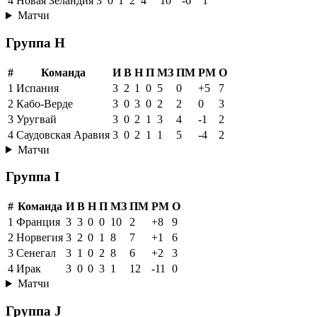
4
Новая Зеландия
3
0
1
2
4
10
-6
1
Матчи
Группа H
#
Команда
И
В
Н
П
МЗ
ПМ
РМ
О
1
Испания
3
2
1
0
5
0
+5
7
2
Кабо-Верде
3
0
3
0
2
2
0
3
3
Уругвай
3
0
2
1
3
4
-1
2
4
Саудовская Аравия
3
0
2
1
1
5
-4
2
Матчи
Группа I
#
Команда
И
В
Н
П
МЗ
ПМ
РМ
О
1
Франция
3
3
0
0
10
2
+8
9
2
Норвегия
3
2
0
1
8
7
+1
6
3
Сенегал
3
1
0
2
8
6
+2
3
4
Ирак
3
0
0
3
1
12
-11
0
Матчи
Группа J