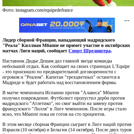
Фото: instagram.com/equipedefrance
Лидер сборной Франции, нападающий мадридского
"Реала" Киллиан Мбаппе не примет участие в октябрских
матчах Лиги наций, сообщает
Спорт Шредингера
.
Наставник Дидье Дешам дал главной звезде команды
небольшой отдых. Как сообщает на своих страницах L’Equipe
- это произошло по предварительной договоренности с
игроком и "Реалом". Капитан "трехцветных" останется в
Мадриде и будет работать над восстановлением формы.
В матче чемпионата Испании против "Алавеса" Мбаппе
получил повреждение. Футболист пропустил дерби против
мадридского "Атлетико", но смог выйти на замену против
французского "Лилля" в Лиге чемпионов. После игры стало
ясно, что Мбаппе пока не готов на сто процентов.
В этом месяце сборная Франции сыграет в Лиге наций против
Израиля (10 октября) и Бельгии (14 октября). После двух туров