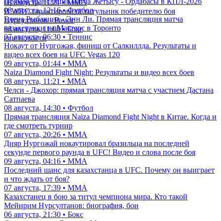
Прямая трансляция матча Жетысу - Ордабасы в КПЛ-2026
08 августа, 11:21 • ММА
08 августа, 12:16 • Футбол
В WBC гарантировали титульник победителю боя
Елена Рыбакина - Энн Ли. Прямая трансляция матча
Нурсултанов - Рамос
казахстанки на Мастерс в Торонто
08 августа, 11:08 • Бокс
07 августа, 06:30 • Теннис
еще новости
Нокаут от Нургожая, финиш от Салкиллда. Результаты и
видео всех боев на UFC Vegas 120
09 августа, 01:44 • ММА
Naiza Diamond Fight Night: Результаты и видео всех боев
08 августа, 11:21 • ММА
Челси - Джохор: прямая трансляция матча с участием Дастана
Сатпаева
08 августа, 14:30 • Футбол
Прямая трансляция Naiza Diamond Fight Night в Китае. Когда и
где смотреть турнир
07 августа, 20:26 • ММА
Дияр Нургожай нокаутировал бразильца на последней
секунде первого раунда в UFC! Видео и слова после боя
09 августа, 04:16 • ММА
Последний шанс для казахстанца в UFC. Почему он выиграет
и что ждать от боя?
07 августа, 17:39 • ММА
Казахстанец в бою за титул чемпиона мира. Кто такой
Мейирим Нурсултанов: биография, бои
06 августа, 21:30 • Бокс