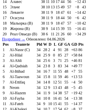
14
Алавес
38
11
10
17
44
56
−12
43
15
Эльче
38
10
13
15
49
57
−8
43
16
Леванте
38
11
9
18
47
61
−14
42
17
Осасуна
38
11
9
18
44
50
−6
42
18
Мальорка (В)
38
11
9
18
47
57
−10
42
19
Жирона (В)
38
9
14
15
39
55
−16
41
20
Реал Овьедо (В)
38
6
11
21
26
60
−34
29
Подробнее →
Обновлено: 04.06.2026
Pos
Teamvte
Pld
W
D
L
GF
GA
GD
Pts
1
Al-Nassr (C)
34
28
2
4
91
28
+63
86
2
Al-Hilal
34
25
9
0
85
27
+58
84
3
Al-Ahli
34
25
6
3
71
25
+46
81
4
Al-Qadsiah
34
23
8
3
83
34
+49
77
5
Al-Ittihad
34
16
7
11
55
48
+7
55
6
Al-Taawoun
34
15
8
11
59
46
+13
53
7
Al-Ettifaq
34
14
8
12
51
55
−4
50
8
Neom
34
12
9
13
43
48
−5
45
9
Al-Hazem
34
11
9
14
38
57
−19
42
10
Al-Fayha
34
10
8
16
41
54
−13
38
11
Al-Fateh
34
9
10
15
41
55
−14
37
12
Al-Khaleej
34
10
7
17
54
62
−8
37