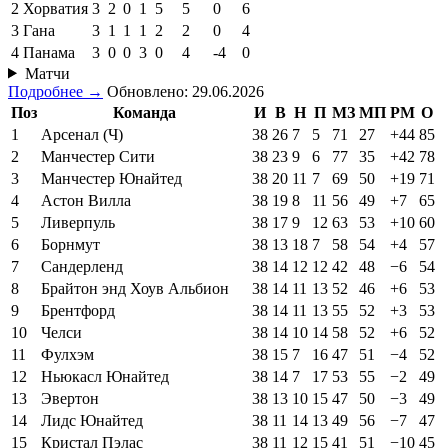
2
Хорватия
3
2
0
1
5
5
0
6
3
Гана
3
1
1
1
2
2
0
4
4
Панама
3
0
0
3
0
4
-4
0
Матчи
Подробнее →
Обновлено: 29.06.2026
Поз
Команда
И
В
Н
П
МЗ
МП
РМ
О
1
Арсенал (Ч)
38
26
7
5
71
27
+44
85
2
Манчестер Сити
38
23
9
6
77
35
+42
78
3
Манчестер Юнайтед
38
20
11
7
69
50
+19
71
4
Астон Вилла
38
19
8
11
56
49
+7
65
5
Ливерпуль
38
17
9
12
63
53
+10
60
6
Борнмут
38
13
18
7
58
54
+4
57
7
Сандерленд
38
14
12
12
42
48
−6
54
8
Брайтон энд Хоув Альбион
38
14
11
13
52
46
+6
53
9
Брентфорд
38
14
11
13
55
52
+3
53
10
Челси
38
14
10
14
58
52
+6
52
11
Фулхэм
38
15
7
16
47
51
−4
52
12
Ньюкасл Юнайтед
38
14
7
17
53
55
−2
49
13
Эвертон
38
13
10
15
47
50
−3
49
14
Лидс Юнайтед
38
11
14
13
49
56
−7
47
15
Кристал Пэлас
38
11
12
15
41
51
−10
45