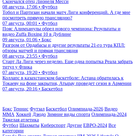
Скончался отец Лионеля Месси
08 августа, 17:06 • Футбол
Тобол и Партизан начали матч Лиги конференций. А где мне
посмотреть прямую трансляцию?
07 августа, 00:01 • Футбол
Пояс Алимханулы обрел нового чемпиона: Результаты и
видео Zuffa Boxing 10 в Дублине
09 августа, 01:06 • Бокс
Разгром от Ордабасы и другие результаты 21-го тура КПЛ:
обзоры матчей и прямая трансляция
08 августа, 23:55 • Футбол
Старт Ла Лиги через неделю. Еще одна попытка Реала забрать
титул у Флика
07 августа, 19:20 • Футбол
Коллапс в казахстанском баскетболе: Астана обратилась к
Токаеву на фоне закрытия, Атырау проведет сезон в Армении
07 августа, 20:16 • Баскетбол
Бокс
Теннис
Футзал
Баскетбол
Олимпиада-2026
Видео
ММА
Хоккей
Дзюдо
Зимние виды спорта
Олимпиада-2024
Тяжелая атлетика
Футбол
Шахматы
Киберспорт
Другие
ЕВРО-2024
Все
категории