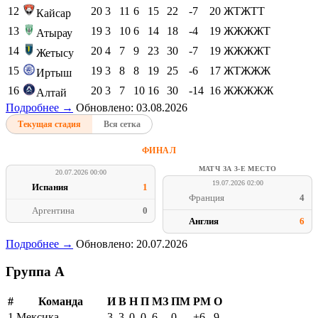
12
20
3
11
6
15
22
-7
20
ЖТЖТТ
Кайсар
13
19
3
10
6
14
18
-4
19
ЖЖЖЖТ
Атырау
14
20
4
7
9
23
30
-7
19
ЖЖЖЖТ
Жетысу
15
19
3
8
8
19
25
-6
17
ЖТЖЖЖ
Иртыш
16
20
3
7
10
16
30
-14
16
ЖЖЖЖЖ
Алтай
Подробнее →
Обновлено: 03.08.2026
Текущая стадия
Вся сетка
ФИНАЛ
МАТЧ ЗА 3-Е МЕСТО
20.07.2026 00:00
19.07.2026 02:00
Испания
1
Франция
4
Аргентина
0
Англия
6
Подробнее →
Обновлено: 20.07.2026
Группа A
#
Команда
И
В
Н
П
МЗ
ПМ
РМ
О
1
Мексика
3
3
0
0
6
0
+6
9