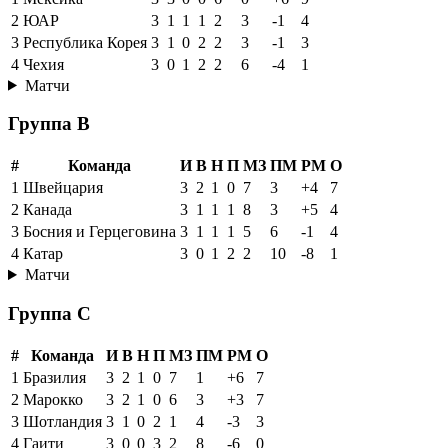
2
ЮАР
3
1
1
1
2
3
-1
4
3
Республика Корея
3
1
0
2
2
3
-1
3
4
Чехия
3
0
1
2
2
6
-4
1
Матчи
Группа B
#
Команда
И
В
Н
П
МЗ
ПМ
РМ
О
1
Швейцария
3
2
1
0
7
3
+4
7
2
Канада
3
1
1
1
8
3
+5
4
3
Босния и Герцеговина
3
1
1
1
5
6
-1
4
4
Катар
3
0
1
2
2
10
-8
1
Матчи
Группа C
#
Команда
И
В
Н
П
МЗ
ПМ
РМ
О
1
Бразилия
3
2
1
0
7
1
+6
7
2
Марокко
3
2
1
0
6
3
+3
7
3
Шотландия
3
1
0
2
1
4
-3
3
4
Гаити
3
0
0
3
2
8
-6
0