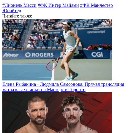
#Лионель Месси
#ФК Интер Майами
#ФК Манчестер
Юнайтед
Читайте также
Елена Рыбакина - Людмила Самсонова. Прямая трансляция
матча казахстанки на Мастерс в Торонто