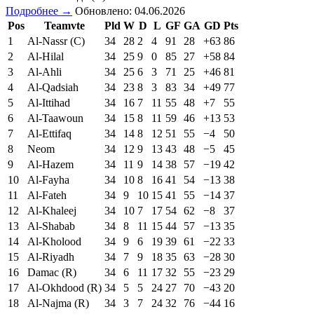
Подробнее →
Обновлено: 04.06.2026
Pos
Teamvte
Pld
W
D
L
GF
GA
GD
Pts
1
Al-Nassr (C)
34
28
2
4
91
28
+63
86
2
Al-Hilal
34
25
9
0
85
27
+58
84
3
Al-Ahli
34
25
6
3
71
25
+46
81
4
Al-Qadsiah
34
23
8
3
83
34
+49
77
5
Al-Ittihad
34
16
7
11
55
48
+7
55
6
Al-Taawoun
34
15
8
11
59
46
+13
53
7
Al-Ettifaq
34
14
8
12
51
55
−4
50
8
Neom
34
12
9
13
43
48
−5
45
9
Al-Hazem
34
11
9
14
38
57
−19
42
10
Al-Fayha
34
10
8
16
41
54
−13
38
11
Al-Fateh
34
9
10
15
41
55
−14
37
12
Al-Khaleej
34
10
7
17
54
62
−8
37
13
Al-Shabab
34
8
11
15
44
57
−13
35
14
Al-Kholood
34
9
6
19
39
61
−22
33
15
Al-Riyadh
34
7
9
18
35
63
−28
30
16
Damac (R)
34
6
11
17
32
55
−23
29
17
Al-Okhdood (R)
34
5
5
24
27
70
−43
20
18
Al-Najma (R)
34
3
7
24
32
76
−44
16