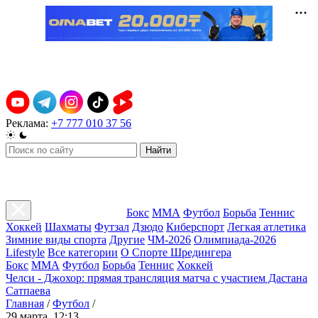
Реклама:
+7 777 010 37 56
Найти
Бокс
ММА
Футбол
Борьба
Теннис
Хоккей
Шахматы
Футзал
Дзюдо
Киберспорт
Легкая атлетика
Зимние виды спорта
Другие
ЧМ-2026
Олимпиада-2026
Lifestyle
Все категории
О Спорте Шредингера
Бокс
ММА
Футбол
Борьба
Теннис
Хоккей
Челси - Джохор: прямая трансляция матча с участием Дастана
Сатпаева
Главная
/
Футбол
/
29 марта, 12:13