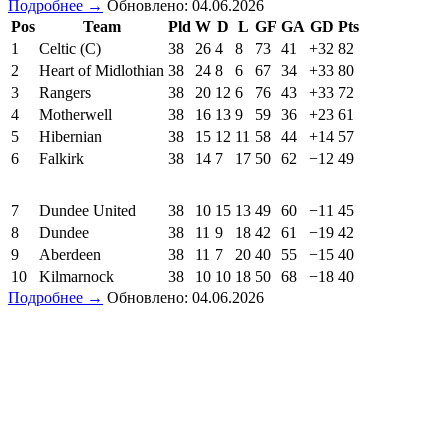
Подробнее →
Обновлено: 04.06.2026
Pos
Team
Pld
W
D
L
GF
GA
GD
Pts
1
Celtic (C)
38
26
4
8
73
41
+32
82
2
Heart of Midlothian
38
24
8
6
67
34
+33
80
3
Rangers
38
20
12
6
76
43
+33
72
4
Motherwell
38
16
13
9
59
36
+23
61
5
Hibernian
38
15
12
11
58
44
+14
57
6
Falkirk
38
14
7
17
50
62
−12
49
7
Dundee United
38
10
15
13
49
60
−11
45
8
Dundee
38
11
9
18
42
61
−19
42
9
Aberdeen
38
11
7
20
40
55
−15
40
10
Kilmarnock
38
10
10
18
50
68
−18
40
Подробнее →
Обновлено: 04.06.2026