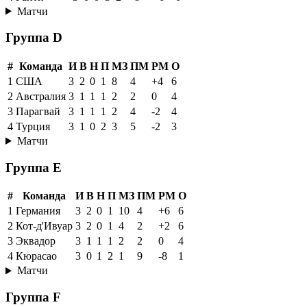
Матчи
Группа D
#
Команда
И
В
Н
П
МЗ
ПМ
РМ
О
1
США
3
2
0
1
8
4
+4
6
2
Австралия
3
1
1
1
2
2
0
4
3
Парагвай
3
1
1
1
2
4
-2
4
4
Турция
3
1
0
2
3
5
-2
3
Матчи
Группа E
#
Команда
И
В
Н
П
МЗ
ПМ
РМ
О
1
Германия
3
2
0
1
10
4
+6
6
2
Кот-д'Ивуар
3
2
0
1
4
2
+2
6
3
Эквадор
3
1
1
1
2
2
0
4
4
Кюрасао
3
0
1
2
1
9
-8
1
Матчи
Группа F