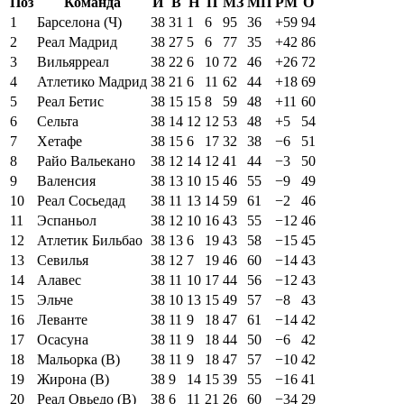
Поз
Команда
И
В
Н
П
МЗ
МП
РМ
О
1
Барселона (Ч)
38
31
1
6
95
36
+59
94
2
Реал Мадрид
38
27
5
6
77
35
+42
86
3
Вильярреал
38
22
6
10
72
46
+26
72
4
Атлетико Мадрид
38
21
6
11
62
44
+18
69
5
Реал Бетис
38
15
15
8
59
48
+11
60
6
Сельта
38
14
12
12
53
48
+5
54
7
Хетафе
38
15
6
17
32
38
−6
51
8
Райо Вальекано
38
12
14
12
41
44
−3
50
9
Валенсия
38
13
10
15
46
55
−9
49
10
Реал Сосьедад
38
11
13
14
59
61
−2
46
11
Эспаньол
38
12
10
16
43
55
−12
46
12
Атлетик Бильбао
38
13
6
19
43
58
−15
45
13
Севилья
38
12
7
19
46
60
−14
43
14
Алавес
38
11
10
17
44
56
−12
43
15
Эльче
38
10
13
15
49
57
−8
43
16
Леванте
38
11
9
18
47
61
−14
42
17
Осасуна
38
11
9
18
44
50
−6
42
18
Мальорка (В)
38
11
9
18
47
57
−10
42
19
Жирона (В)
38
9
14
15
39
55
−16
41
20
Реал Овьедо (В)
38
6
11
21
26
60
−34
29