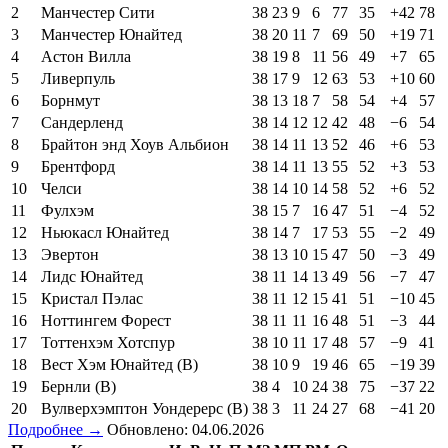
2
Манчестер Сити
38
23
9
6
77
35
+42
78
3
Манчестер Юнайтед
38
20
11
7
69
50
+19
71
4
Астон Вилла
38
19
8
11
56
49
+7
65
5
Ливерпуль
38
17
9
12
63
53
+10
60
6
Борнмут
38
13
18
7
58
54
+4
57
7
Сандерленд
38
14
12
12
42
48
−6
54
8
Брайтон энд Хоув Альбион
38
14
11
13
52
46
+6
53
9
Брентфорд
38
14
11
13
55
52
+3
53
10
Челси
38
14
10
14
58
52
+6
52
11
Фулхэм
38
15
7
16
47
51
−4
52
12
Ньюкасл Юнайтед
38
14
7
17
53
55
−2
49
13
Эвертон
38
13
10
15
47
50
−3
49
14
Лидс Юнайтед
38
11
14
13
49
56
−7
47
15
Кристал Пэлас
38
11
12
15
41
51
−10
45
16
Ноттингем Форест
38
11
11
16
48
51
−3
44
17
Тоттенхэм Хотспур
38
10
11
17
48
57
−9
41
18
Вест Хэм Юнайтед (В)
38
10
9
19
46
65
−19
39
19
Бернли (В)
38
4
10
24
38
75
−37
22
20
Вулверхэмптон Уондерерс (В)
38
3
11
24
27
68
−41
20
Подробнее →
Обновлено: 04.06.2026