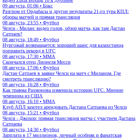
видео Zuffa Boxing 10 в Дублине
09 августа, 01:06 • Бокс
Разгром от Ордабасы и другие результаты 21-го тура КПЛ:
обзоры матчей и прямая трансляция
08 августа, 23:55 • Футбол
Челси - Милан: видео голов, обзор матча, как там Дастан
Сатпаев?
08 августа, 18:49 • Футбол
Нургожай возвращается: хороший шанс для казахстанца
поправить рекорд в UFC
08 августа, 17:30 • ММА
Скончался отец Лионеля Месси
08 августа, 17:06 • Футбол
Дастан Сатпаев в заявке Челси на матч с Миланом. Где
смотреть трансляцию?
08 августа, 16:28 • Футбол
Как травма Рахмонова изменила историю UFC. Мнение
чемпиона из США
08 августа, 16:10 • ММА
Клуб АПЛ захотел арендовать Дастана Сатпаева из Челси
08 августа, 15:21 • Футбол
Челси - Джохор: прямая трансляция матча с участием Дастана
Сатпаева
08 августа, 14:30 • Футбол
Зарплата в 17 миллионов, личный особняк и фанатская