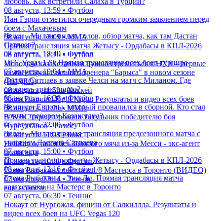
любовь. Как встретили Салаха в Турции?
08 августа, 13:59 • Футбол
Иан Гэрри отметился очередным громким заявлением перед
боем с Махачевым
Челси - Милан: видео голов, обзор матча, как там Дастан
08 августа, 13:09 • ММА
Сатпаев?
Прямая трансляция матча Жетысу - Ордабасы в КПЛ-2026
08 августа, 18:49 • Футбол
08 августа, 12:16 • Футбол
UFC Vegas 120: Прямая трансляция всех боев турнира
Молодым казахстанцам нужно стремиться в НХЛ – первые
07 августа, 19:04 • ММА
комментарии главного тренера "Барыса" в новом сезоне
Дастан Сатпаев в заявке Челси на матч с Миланом. Где
(ВИДЕО)
смотреть трансляцию?
08 августа, 11:53 • Хоккей
08 августа, 16:28 • Футбол
Naiza Diamond Fight Night: Результаты и видео всех боев
Чемпион Европы, который провалился в сборной. Кто стал
08 августа, 11:21 • ММА
новым тренером Казахстана?
В WBC гарантировали титульник победителю боя
06 августа, 22:00 • Футбол
Нурсултанов - Рамос
Челси - Милан: прямая трансляция предсезонного матча с
08 августа, 11:08 • Бокс
участием Дастана Сатпаева
Неймар остался без Золотого мяча из-за Месси - экс-агент
07 августа, 15:00 • Футбол
бразильца
Прямая трансляция матча Жетысу - Ордабасы в КПЛ-2026
08 августа, 10:11 • Футбол
08 августа, 12:16 • Футбол
Елена Рыбакина вышла в 1/8 Мастерса в Торонто (ВИДЕО)
Елена Рыбакина - Энн Ли. Прямая трансляция матча
07 августа, 23:14 • Теннис
казахстанки на Мастерс в Торонто
еще новости
07 августа, 06:30 • Теннис
Нокаут от Нургожая, финиш от Салкиллда. Результаты и
видео всех боев на UFC Vegas 120