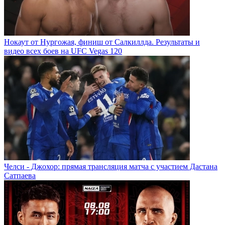
Нокаут от Нургожая, финиш от Салкиллда. Результаты и
видео всех боев на UFC Vegas 120
Челси - Джохор: прямая трансляция матча с участием Дастана
Сатпаева