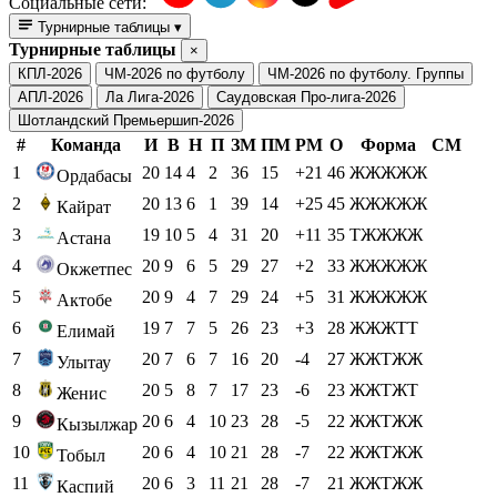
Социальные сети:
Турнирные таблицы
▾
Турнирные таблицы
×
КПЛ-2026
ЧМ-2026 по футболу
ЧМ-2026 по футболу. Группы
АПЛ-2026
Ла Лига-2026
Саудовская Про-лига-2026
Шотландский Премьершип-2026
#
Команда
И
В
Н
П
ЗМ
ПМ
РМ
О
Форма
СМ
1
20
14
4
2
36
15
+21
46
ЖЖЖЖЖ
Ордабасы
2
20
13
6
1
39
14
+25
45
ЖЖЖЖЖ
Кайрат
3
19
10
5
4
31
20
+11
35
ТЖЖЖЖ
Астана
4
20
9
6
5
29
27
+2
33
ЖЖЖЖЖ
Окжетпес
5
20
9
4
7
29
24
+5
31
ЖЖЖЖЖ
Актобе
6
19
7
7
5
26
23
+3
28
ЖЖЖТТ
Елимай
7
20
7
6
7
16
20
-4
27
ЖЖТЖЖ
Улытау
8
20
5
8
7
17
23
-6
23
ЖЖТЖТ
Женис
9
20
6
4
10
23
28
-5
22
ЖЖТЖЖ
Кызылжар
10
20
6
4
10
21
28
-7
22
ЖЖТЖЖ
Тобыл
11
20
6
3
11
21
28
-7
21
ЖЖТЖЖ
Каспий