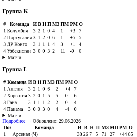
Группа K
#
Команда
И
В
Н
П
МЗ
ПМ
РМ
О
1
Колумбия
3
2
1
0
4
1
+3
7
2
Португалия
3
1
2
0
6
1
+5
5
3
ДР Конго
3
1
1
1
4
3
+1
4
4
Узбекистан
3
0
0
3
2
11
-9
0
Матчи
Группа L
#
Команда
И
В
Н
П
МЗ
ПМ
РМ
О
1
Англия
3
2
1
0
6
2
+4
7
2
Хорватия
3
2
0
1
5
5
0
6
3
Гана
3
1
1
1
2
2
0
4
4
Панама
3
0
0
3
0
4
-4
0
Матчи
Подробнее →
Обновлено: 29.06.2026
Поз
Команда
И
В
Н
П
МЗ
МП
РМ
О
1
Арсенал (Ч)
38
26
7
5
71
27
+44
85