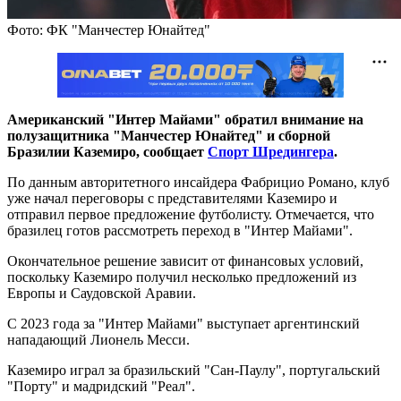
Фото: ФК "Манчестер Юнайтед"
Американский "Интер Майами" обратил внимание на
полузащитника "Манчестер Юнайтед" и сборной
Бразилии Каземиро, сообщает
Спорт Шредингера
.
По данным авторитетного инсайдера Фабрицио Романо, клуб
уже начал переговоры с представителями Каземиро и
отправил первое предложение футболисту. Отмечается, что
бразилец готов рассмотреть переход в "Интер Майами".
Окончательное решение зависит от финансовых условий,
поскольку Каземиро получил несколько предложений из
Европы и Саудовской Аравии.
С 2023 года за "Интер Майами" выступает аргентинский
нападающий Лионель Месси.
Каземиро играл за бразильский "Сан-Паулу", португальский
"Порту" и мадридский "Реал".