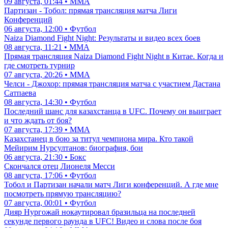
09 августа, 01:44 • ММА
Партизан - Тобол: прямая трансляция матча Лиги
Конференций
06 августа, 12:00 • Футбол
Naiza Diamond Fight Night: Результаты и видео всех боев
08 августа, 11:21 • ММА
Прямая трансляция Naiza Diamond Fight Night в Китае. Когда и
где смотреть турнир
07 августа, 20:26 • ММА
Челси - Джохор: прямая трансляция матча с участием Дастана
Сатпаева
08 августа, 14:30 • Футбол
Последний шанс для казахстанца в UFC. Почему он выиграет
и что ждать от боя?
07 августа, 17:39 • ММА
Казахстанец в бою за титул чемпиона мира. Кто такой
Мейирим Нурсултанов: биография, бои
06 августа, 21:30 • Бокс
Скончался отец Лионеля Месси
08 августа, 17:06 • Футбол
Тобол и Партизан начали матч Лиги конференций. А где мне
посмотреть прямую трансляцию?
07 августа, 00:01 • Футбол
Дияр Нургожай нокаутировал бразильца на последней
секунде первого раунда в UFC! Видео и слова после боя