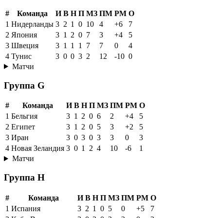
#
Команда
И
В
Н
П
МЗ
ПМ
РМ
О
1
Нидерланды
3
2
1
0
10
4
+6
7
2
Япония
3
1
2
0
7
3
+4
5
3
Швеция
3
1
1
1
7
7
0
4
4
Тунис
3
0
0
3
2
12
-10
0
Матчи
Группа G
#
Команда
И
В
Н
П
МЗ
ПМ
РМ
О
1
Бельгия
3
1
2
0
6
2
+4
5
2
Египет
3
1
2
0
5
3
+2
5
3
Иран
3
0
3
0
3
3
0
3
4
Новая Зеландия
3
0
1
2
4
10
-6
1
Матчи
Группа H
#
Команда
И
В
Н
П
МЗ
ПМ
РМ
О
1
Испания
3
2
1
0
5
0
+5
7