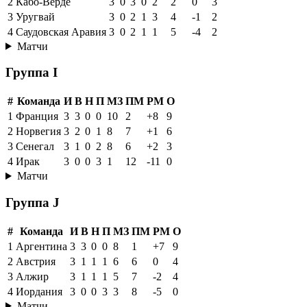
2
Кабо-Верде
3
0
3
0
2
2
0
3
3
Уругвай
3
0
2
1
3
4
-1
2
4
Саудовская Аравия
3
0
2
1
1
5
-4
2
Матчи
Группа I
#
Команда
И
В
Н
П
МЗ
ПМ
РМ
О
1
Франция
3
3
0
0
10
2
+8
9
2
Норвегия
3
2
0
1
8
7
+1
6
3
Сенегал
3
1
0
2
8
6
+2
3
4
Ирак
3
0
0
3
1
12
-11
0
Матчи
Группа J
#
Команда
И
В
Н
П
МЗ
ПМ
РМ
О
1
Аргентина
3
3
0
0
8
1
+7
9
2
Австрия
3
1
1
1
6
6
0
4
3
Алжир
3
1
1
1
5
7
-2
4
4
Иордания
3
0
0
3
3
8
-5
0
Матчи