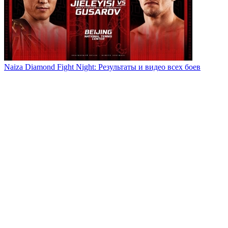
Naiza Diamond Fight Night: Результаты и видео всех боев