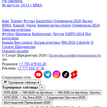
где смотреть
06 августа, 19:15 • ММА
Бокс
Теннис
Футзал
Баскетбол
Олимпиада-2026
Видео
ММА
Хоккей
Дзюдо
Зимние виды спорта
Олимпиада-2024
Тяжелая атлетика
Футбол
Шахматы
Киберспорт
Другие
ЕВРО-2024
Все
категории
Борьба
Вне спорта
Легкая атлетика
ЧМ-2026
Lifestyle
О
Спорте Шредингера
Qazsport онлайн
© Cпорт Шредингера 2026
|
Политика конфиденциальности
18+
Редакция:
+7 705 479 65 20
Реклама:
+7 777 010 37 56
Социальные сети:
Турнирные таблицы
▾
Турнирные таблицы
×
КПЛ-2026
ЧМ-2026 по футболу
ЧМ-2026 по футболу. Группы
АПЛ-2026
Ла Лига-2026
Саудовская Про-лига-2026
Шотландский Премьершип-2026