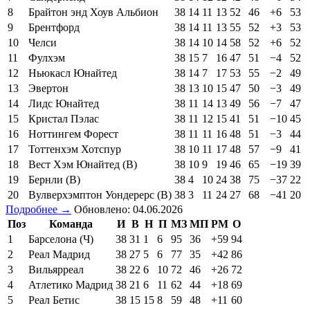
8
Брайтон энд Хоув Альбион
38
14
11
13
52
46
+6
53
9
Брентфорд
38
14
11
13
55
52
+3
53
10
Челси
38
14
10
14
58
52
+6
52
11
Фулхэм
38
15
7
16
47
51
−4
52
12
Ньюкасл Юнайтед
38
14
7
17
53
55
−2
49
13
Эвертон
38
13
10
15
47
50
−3
49
14
Лидс Юнайтед
38
11
14
13
49
56
−7
47
15
Кристал Пэлас
38
11
12
15
41
51
−10
45
16
Ноттингем Форест
38
11
11
16
48
51
−3
44
17
Тоттенхэм Хотспур
38
10
11
17
48
57
−9
41
18
Вест Хэм Юнайтед (В)
38
10
9
19
46
65
−19
39
19
Бернли (В)
38
4
10
24
38
75
−37
22
20
Вулверхэмптон Уондерерс (В)
38
3
11
24
27
68
−41
20
Подробнее →
Обновлено: 04.06.2026
Поз
Команда
И
В
Н
П
МЗ
МП
РМ
О
1
Барселона (Ч)
38
31
1
6
95
36
+59
94
2
Реал Мадрид
38
27
5
6
77
35
+42
86
3
Вильярреал
38
22
6
10
72
46
+26
72
4
Атлетико Мадрид
38
21
6
11
62
44
+18
69
5
Реал Бетис
38
15
15
8
59
48
+11
60