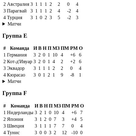
2
Австралия
3
1
1
1
2
2
0
4
3
Парагвай
3
1
1
1
2
4
-2
4
4
Турция
3
1
0
2
3
5
-2
3
Матчи
Группа E
#
Команда
И
В
Н
П
МЗ
ПМ
РМ
О
1
Германия
3
2
0
1
10
4
+6
6
2
Кот-д'Ивуар
3
2
0
1
4
2
+2
6
3
Эквадор
3
1
1
1
2
2
0
4
4
Кюрасао
3
0
1
2
1
9
-8
1
Матчи
Группа F
#
Команда
И
В
Н
П
МЗ
ПМ
РМ
О
1
Нидерланды
3
2
1
0
10
4
+6
7
2
Япония
3
1
2
0
7
3
+4
5
3
Швеция
3
1
1
1
7
7
0
4
4
Тунис
3
0
0
3
2
12
-10
0