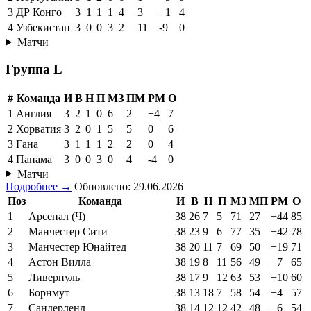
3
ДР Конго
3
1
1
1
4
3
+1
4
4
Узбекистан
3
0
0
3
2
11
-9
0
Матчи
Группа L
#
Команда
И
В
Н
П
МЗ
ПМ
РМ
О
1
Англия
3
2
1
0
6
2
+4
7
2
Хорватия
3
2
0
1
5
5
0
6
3
Гана
3
1
1
1
2
2
0
4
4
Панама
3
0
0
3
0
4
-4
0
Матчи
Подробнее →
Обновлено: 29.06.2026
Поз
Команда
И
В
Н
П
МЗ
МП
РМ
О
1
Арсенал (Ч)
38
26
7
5
71
27
+44
85
2
Манчестер Сити
38
23
9
6
77
35
+42
78
3
Манчестер Юнайтед
38
20
11
7
69
50
+19
71
4
Астон Вилла
38
19
8
11
56
49
+7
65
5
Ливерпуль
38
17
9
12
63
53
+10
60
6
Борнмут
38
13
18
7
58
54
+4
57
7
Сандерленд
38
14
12
12
42
48
−6
54