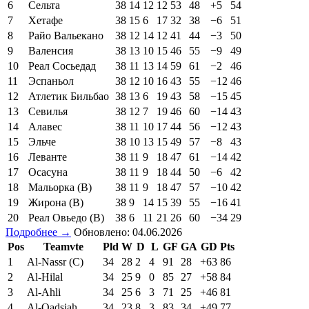
6
Сельта
38
14
12
12
53
48
+5
54
7
Хетафе
38
15
6
17
32
38
−6
51
8
Райо Вальекано
38
12
14
12
41
44
−3
50
9
Валенсия
38
13
10
15
46
55
−9
49
10
Реал Сосьедад
38
11
13
14
59
61
−2
46
11
Эспаньол
38
12
10
16
43
55
−12
46
12
Атлетик Бильбао
38
13
6
19
43
58
−15
45
13
Севилья
38
12
7
19
46
60
−14
43
14
Алавес
38
11
10
17
44
56
−12
43
15
Эльче
38
10
13
15
49
57
−8
43
16
Леванте
38
11
9
18
47
61
−14
42
17
Осасуна
38
11
9
18
44
50
−6
42
18
Мальорка (В)
38
11
9
18
47
57
−10
42
19
Жирона (В)
38
9
14
15
39
55
−16
41
20
Реал Овьедо (В)
38
6
11
21
26
60
−34
29
Подробнее →
Обновлено: 04.06.2026
Pos
Teamvte
Pld
W
D
L
GF
GA
GD
Pts
1
Al-Nassr (C)
34
28
2
4
91
28
+63
86
2
Al-Hilal
34
25
9
0
85
27
+58
84
3
Al-Ahli
34
25
6
3
71
25
+46
81
4
Al-Qadsiah
34
23
8
3
83
34
+49
77