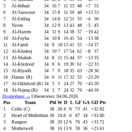
5
Al-Ittihad
34
16
7
11
55
48
+7
55
6
Al-Taawoun
34
15
8
11
59
46
+13
53
7
Al-Ettifaq
34
14
8
12
51
55
−4
50
8
Neom
34
12
9
13
43
48
−5
45
9
Al-Hazem
34
11
9
14
38
57
−19
42
10
Al-Fayha
34
10
8
16
41
54
−13
38
11
Al-Fateh
34
9
10
15
41
55
−14
37
12
Al-Khaleej
34
10
7
17
54
62
−8
37
13
Al-Shabab
34
8
11
15
44
57
−13
35
14
Al-Kholood
34
9
6
19
39
61
−22
33
15
Al-Riyadh
34
7
9
18
35
63
−28
30
16
Damac (R)
34
6
11
17
32
55
−23
29
17
Al-Okhdood (R)
34
5
5
24
27
70
−43
20
18
Al-Najma (R)
34
3
7
24
32
76
−44
16
Подробнее →
Обновлено: 04.06.2026
Pos
Team
Pld
W
D
L
GF
GA
GD
Pts
1
Celtic (C)
38
26
4
8
73
41
+32
82
2
Heart of Midlothian
38
24
8
6
67
34
+33
80
3
Rangers
38
20
12
6
76
43
+33
72
4
Motherwell
38
16
13
9
59
36
+23
61