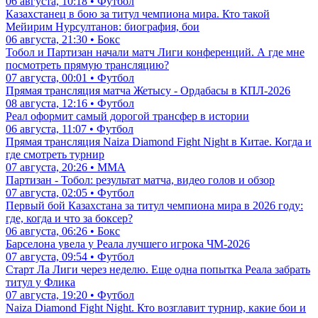
06 августа, 10:18 • Футбол
Казахстанец в бою за титул чемпиона мира. Кто такой
Мейирим Нурсултанов: биография, бои
06 августа, 21:30 • Бокс
Тобол и Партизан начали матч Лиги конференций. А где мне
посмотреть прямую трансляцию?
07 августа, 00:01 • Футбол
Прямая трансляция матча Жетысу - Ордабасы в КПЛ-2026
08 августа, 12:16 • Футбол
Реал оформит самый дорогой трансфер в истории
06 августа, 11:07 • Футбол
Прямая трансляция Naiza Diamond Fight Night в Китае. Когда и
где смотреть турнир
07 августа, 20:26 • ММА
Партизан - Тобол: результат матча, видео голов и обзор
07 августа, 02:05 • Футбол
Первый бой Казахстана за титул чемпиона мира в 2026 году:
где, когда и что за боксер?
06 августа, 06:26 • Бокс
Барселона увела у Реала лучшего игрока ЧМ-2026
07 августа, 09:54 • Футбол
Старт Ла Лиги через неделю. Еще одна попытка Реала забрать
титул у Флика
07 августа, 19:20 • Футбол
Naiza Diamond Fight Night. Кто возглавит турнир, какие бои и