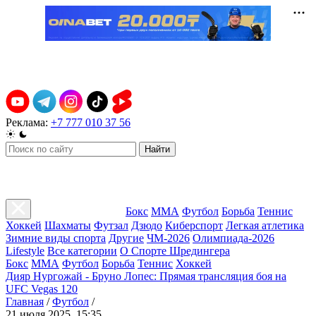
Реклама:
+7 777 010 37 56
Найти
Бокс
ММА
Футбол
Борьба
Теннис
Хоккей
Шахматы
Футзал
Дзюдо
Киберспорт
Легкая атлетика
Зимние виды спорта
Другие
ЧМ-2026
Олимпиада-2026
Lifestyle
Все категории
О Спорте Шредингера
Бокс
ММА
Футбол
Борьба
Теннис
Хоккей
Дияр Нургожай - Бруно Лопес: Прямая трансляция боя на
UFC Vegas 120
Главная
/
Футбол
/
21 июля 2025, 15:35