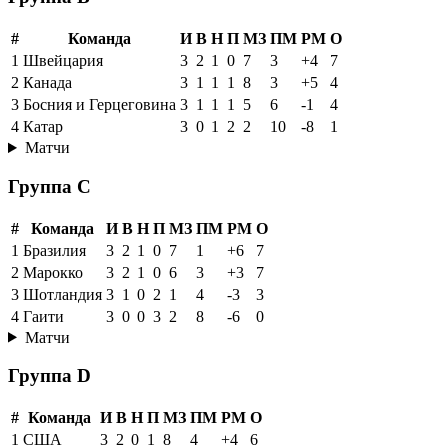
#
Команда
И
В
Н
П
МЗ
ПМ
РМ
О
1
Швейцария
3
2
1
0
7
3
+4
7
2
Канада
3
1
1
1
8
3
+5
4
3
Босния и Герцеговина
3
1
1
1
5
6
-1
4
4
Катар
3
0
1
2
2
10
-8
1
Матчи
Группа C
#
Команда
И
В
Н
П
МЗ
ПМ
РМ
О
1
Бразилия
3
2
1
0
7
1
+6
7
2
Марокко
3
2
1
0
6
3
+3
7
3
Шотландия
3
1
0
2
1
4
-3
3
4
Гаити
3
0
0
3
2
8
-6
0
Матчи
Группа D
#
Команда
И
В
Н
П
МЗ
ПМ
РМ
О
1
США
3
2
0
1
8
4
+4
6