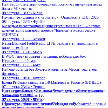
Иан Гэрри отметился очередным громким заявлением перед
боем с Махачевым
08 августа, 13:09 • ММА
Прямая трансляция матча Жетысу - Ордабасы в КПЛ-2026
08 августа, 12:16 • Футбол
Молодым казахстанцам нужно стремиться в НХЛ – первые
комментарии главного тренера "Барыса" в новом сезоне
(ВИДЕО)
08 августа, 11:53 • Хоккей
Naiza Diamond Fight Night: LIVE-результаты, трансляция и
видео всех боев
08 августа, 11:21 • ММА
В WBC гарантировали титульник победителю боя
Нурсултанов - Рамос
08 августа, 11:08 • Бокс
Неймар остался без Золотого мяча из-за Месси - экс-агент
бразильца
08 августа, 10:11 • Футбол
Елена Рыбакина вышла в 1/8 Мастерса в Торонто (ВИДЕО)
07 августа, 23:14 • Теннис
Как сыграл Дастан Сатпаев за Челси против Ювентуса: видео
Дияр Нургожай - Бруно Лопес: Результаты взвешивания всех
матча, что дальше?
бойцов на UFC Vegas 120
05 августа, 18:07 • Футбол
07 августа, 22:11 • ММА
"Чувствую себя уничтоженной". Как матч Рыбакиной
Прямая трансляция Naiza Diamond Fight Night в Китае. Когда и
изменил правила тенниса