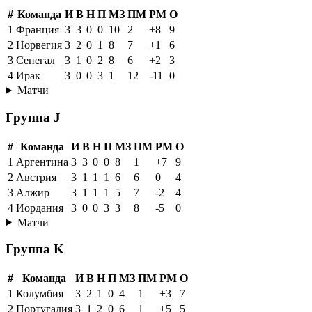
#
Команда
И
В
Н
П
МЗ
ПМ
РМ
О
1
Франция
3
3
0
0
10
2
+8
9
2
Норвегия
3
2
0
1
8
7
+1
6
3
Сенегал
3
1
0
2
8
6
+2
3
4
Ирак
3
0
0
3
1
12
-11
0
Матчи
Группа J
#
Команда
И
В
Н
П
МЗ
ПМ
РМ
О
1
Аргентина
3
3
0
0
8
1
+7
9
2
Австрия
3
1
1
1
6
6
0
4
3
Алжир
3
1
1
1
5
7
-2
4
4
Иордания
3
0
0
3
3
8
-5
0
Матчи
Группа K
#
Команда
И
В
Н
П
МЗ
ПМ
РМ
О
1
Колумбия
3
2
1
0
4
1
+3
7
2
Португалия
3
1
2
0
6
1
+5
5