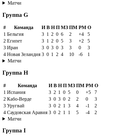
Матчи
Группа G
#
Команда
И
В
Н
П
МЗ
ПМ
РМ
О
1
Бельгия
3
1
2
0
6
2
+4
5
2
Египет
3
1
2
0
5
3
+2
5
3
Иран
3
0
3
0
3
3
0
3
4
Новая Зеландия
3
0
1
2
4
10
-6
1
Матчи
Группа H
#
Команда
И
В
Н
П
МЗ
ПМ
РМ
О
1
Испания
3
2
1
0
5
0
+5
7
2
Кабо-Верде
3
0
3
0
2
2
0
3
3
Уругвай
3
0
2
1
3
4
-1
2
4
Саудовская Аравия
3
0
2
1
1
5
-4
2
Матчи
Группа I