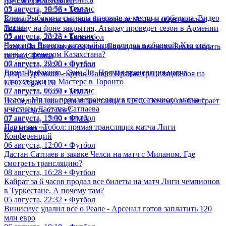
где смотреть турнир
05 августа, 19:56 • Теннис
07 августа, 20:26 • ММА
Елена Рыбакина сыграла впервые за месяц и победила. Видео
Коллапс в казахстанском баскетболе: Астана обратилась к
матча
Токаеву на фоне закрытия, Атырау проведет сезон в Армении
05 августа, 23:23 • Теннис
07 августа, 20:16 • Баскетбол
Чемпион Европы, который провалился в сборной. Кто стал
Старт Ла Лиги через неделю. Еще одна попытка Реала забрать
новым тренером Казахстана?
титул у Флика
06 августа, 22:00 • Футбол
07 августа, 19:20 • Футбол
Елена Рыбакина - Энн Ли. Прямая трансляция матча
Дияр Нургожай - Бруно Лопес: Прямая трансляция боя на
казахстанки на Мастерс в Торонто
UFC Vegas 120
07 августа, 06:30 • Теннис
07 августа, 19:04 • ММА
Челси - Милан: прямая трансляция предсезонного матча с
Последний шанс для казахстанца в UFC. Почему он выиграет
участием Дастана Сатпаева
и что ждать от боя?
07 августа, 15:00 • Футбол
07 августа, 17:39 • ММА
Партизан - Тобол: прямая трансляция матча Лиги
еще новости
Конференций
06 августа, 12:00 • Футбол
Дастан Сатпаев в заявке Челси на матч с Миланом. Где
смотреть трансляцию?
08 августа, 16:28 • Футбол
Кайрат за 6 часов продал все билеты на матч Лиги чемпионов
в Туркестане. А почему там?
05 августа, 22:32 • Футбол
Винисиус удалил все о Реале - Арсенал готов заплатить 120
млн евро