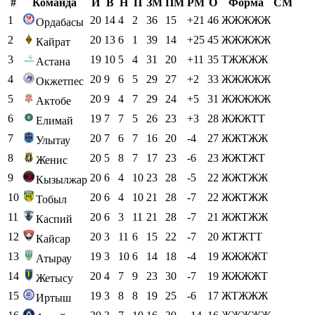
#
Команда
И
В
Н
П
ЗМ
ПМ
РМ
О
Форма
СМ
1
20
14
4
2
36
15
+21
46
ЖЖЖЖЖ
Ордабасы
2
20
13
6
1
39
14
+25
45
ЖЖЖЖЖ
Кайрат
3
19
10
5
4
31
20
+11
35
ТЖЖЖЖ
Астана
4
20
9
6
5
29
27
+2
33
ЖЖЖЖЖ
Окжетпес
5
20
9
4
7
29
24
+5
31
ЖЖЖЖЖ
Актобе
6
19
7
7
5
26
23
+3
28
ЖЖЖТТ
Елимай
7
20
7
6
7
16
20
-4
27
ЖЖТЖЖ
Улытау
8
20
5
8
7
17
23
-6
23
ЖЖТЖТ
Женис
9
20
6
4
10
23
28
-5
22
ЖЖТЖЖ
Кызылжар
10
20
6
4
10
21
28
-7
22
ЖЖТЖЖ
Тобыл
11
20
6
3
11
21
28
-7
21
ЖЖТЖЖ
Каспий
12
20
3
11
6
15
22
-7
20
ЖТЖТТ
Кайсар
13
19
3
10
6
14
18
-4
19
ЖЖЖЖТ
Атырау
14
20
4
7
9
23
30
-7
19
ЖЖЖЖТ
Жетысу
15
19
3
8
8
19
25
-6
17
ЖТЖЖЖ
Иртыш