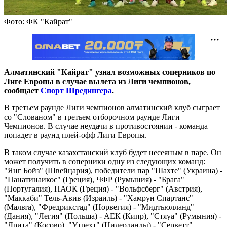
Фото: ФК "Кайрат"
Алматинский "Кайрат" узнал возможных соперников по
Лиге Европы в случае вылета из Лиги чемпионов,
сообщает
Спорт Шредингера
.
В третьем раунде Лиги чемпионов алматинский клуб сыграет
со "Слованом" в третьем отборочном раунде Лиги
Чемпионов. В случае неудачи в противостоянии - команда
попадет в раунд плей-офф Лиги Европы.
В таком случае казахстанский клуб будет несеяным в паре. Он
может получить в соперники одну из следующих команд:
"Янг Бойз" (Швейцария), победители пар "Шахте" (Украина) -
"Панатинаикос" (Греция), ЧФР (Румыния) - "Брага"
(Португалия), ПАОК (Греция) - "Вольфсберг" (Австрия),
"Маккаби" Тель-Авив (Израиль) - "Хамрун Спартанс"
(Мальта), "Фредрикстад" (Норвегия) - "Мидтьюлланд"
(Дания), "Легия" (Польша) - АЕК (Кипр), "Стяуа" (Румыния) -
"Дрита" (Косово), "Утрехт" (Нидерланды) - "Серветт"