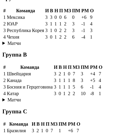
#
Команда
И
В
Н
П
МЗ
ПМ
РМ
О
1
Мексика
3
3
0
0
6
0
+6
9
2
ЮАР
3
1
1
1
2
3
-1
4
3
Республика Корея
3
1
0
2
2
3
-1
3
4
Чехия
3
0
1
2
2
6
-4
1
Матчи
Группа B
#
Команда
И
В
Н
П
МЗ
ПМ
РМ
О
1
Швейцария
3
2
1
0
7
3
+4
7
2
Канада
3
1
1
1
8
3
+5
4
3
Босния и Герцеговина
3
1
1
1
5
6
-1
4
4
Катар
3
0
1
2
2
10
-8
1
Матчи
Группа C
#
Команда
И
В
Н
П
МЗ
ПМ
РМ
О
1
Бразилия
3
2
1
0
7
1
+6
7