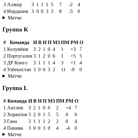
3
Алжир
3
1
1
1
5
7
-2
4
4
Иордания
3
0
0
3
3
8
-5
0
Матчи
Группа K
#
Команда
И
В
Н
П
МЗ
ПМ
РМ
О
1
Колумбия
3
2
1
0
4
1
+3
7
2
Португалия
3
1
2
0
6
1
+5
5
3
ДР Конго
3
1
1
1
4
3
+1
4
4
Узбекистан
3
0
0
3
2
11
-9
0
Матчи
Группа L
#
Команда
И
В
Н
П
МЗ
ПМ
РМ
О
1
Англия
3
2
1
0
6
2
+4
7
2
Хорватия
3
2
0
1
5
5
0
6
3
Гана
3
1
1
1
2
2
0
4
4
Панама
3
0
0
3
0
4
-4
0
Матчи