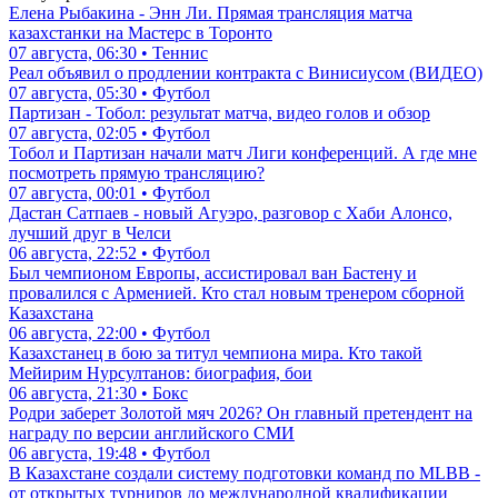
Елена Рыбакина - Энн Ли. Прямая трансляция матча
казахстанки на Мастерс в Торонто
07 августа, 06:30 • Теннис
Реал объявил о продлении контракта с Винисиусом (ВИДЕО)
07 августа, 05:30 • Футбол
Партизан - Тобол: результат матча, видео голов и обзор
07 августа, 02:05 • Футбол
Тобол и Партизан начали матч Лиги конференций. А где мне
посмотреть прямую трансляцию?
07 августа, 00:01 • Футбол
Дастан Сатпаев - новый Агуэро, разговор с Хаби Алонсо,
лучший друг в Челси
06 августа, 22:52 • Футбол
Был чемпионом Европы, ассистировал ван Бастену и
провалился с Арменией. Кто стал новым тренером сборной
Казахстана
06 августа, 22:00 • Футбол
Казахстанец в бою за титул чемпиона мира. Кто такой
Мейирим Нурсултанов: биография, бои
06 августа, 21:30 • Бокс
Родри заберет Золотой мяч 2026? Он главный претендент на
награду по версии английского СМИ
06 августа, 19:48 • Футбол
В Казахстане создали систему подготовки команд по MLBB -
от открытых турниров до международной квалификации