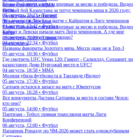
Елена Рыбакина сыграла впервые за месяц и победила. Видео
06 августа, 06:55 • ММА
матча
Первый бой Казахстана за титул чемпиона мира в 2026 году:
05 августа, 23:23 • Теннис
где, когда и что за боксер?
Что думают в Левски о матче с Кайратом в Лиге чемпионов
06 августа, 06:26 • Бокс
04 августа, 12:42 • Футбол
Елена Рыбакина сыграла впервые за месяц и победила. Видео
Кайрат и Левски начали матч Лиги чемпионов. А где мне
матча
посмотреть прямую трансляцию?
05 августа, 23:23 • Теннис
04 августа, 22:34 • Футбол
еще новости
Названы фавориты Золотого мяча. Месси даже не в Топ-3
05 августа, 10:36 • Футбол
Где смотреть UFC Vegas 120: Гамрот - Салкиллд. Сохранит ли
казахстанец Дияр Нургожай место в UFC?
04 августа, 18:58 • ММА
Молния убила футболиста в Таиланде (Видео)
05 августа, 17:30 • Футбол
Сатпаев остался в запасе на матч с Ювентусом
05 августа, 16:28 • Футбол
Все конкуренты Дастана Сатпаева за место в составе Челси:
кто они?
05 августа, 14:00 • Футбол
Партизан - Тобол: прямая трансляция матча Лиги
Конференций
06 августа, 12:00 • Футбол
Напарник Роналду по ЧМ-2026 может стать одноклубником
Сатпаева