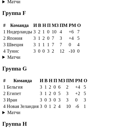
Матчи
Группа F
#
Команда
И
В
Н
П
МЗ
ПМ
РМ
О
1
Нидерланды
3
2
1
0
10
4
+6
7
2
Япония
3
1
2
0
7
3
+4
5
3
Швеция
3
1
1
1
7
7
0
4
4
Тунис
3
0
0
3
2
12
-10
0
Матчи
Группа G
#
Команда
И
В
Н
П
МЗ
ПМ
РМ
О
1
Бельгия
3
1
2
0
6
2
+4
5
2
Египет
3
1
2
0
5
3
+2
5
3
Иран
3
0
3
0
3
3
0
3
4
Новая Зеландия
3
0
1
2
4
10
-6
1
Матчи
Группа H