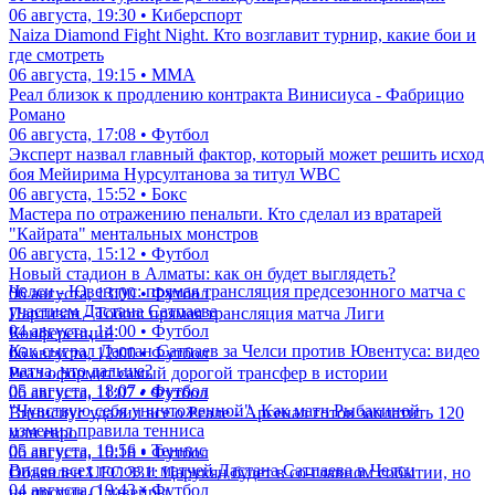
06 августа, 19:30 • Киберспорт
Naiza Diamond Fight Night. Кто возглавит турнир, какие бои и
где смотреть
06 августа, 19:15 • ММА
Реал близок к продлению контракта Винисиуса - Фабрицио
Романо
06 августа, 17:08 • Футбол
Эксперт назвал главный фактор, который может решить исход
боя Мейирима Нурсултанова за титул WBC
06 августа, 15:52 • Бокс
Мастера по отражению пенальти. Кто сделал из вратарей
"Кайрата" ментальных монстров
06 августа, 15:12 • Футбол
Новый стадион в Алматы: как он будет выглядеть?
Челси - Ювентус: прямая трансляция предсезонного матча с
06 августа, 13:00 • Футбол
участием Дастана Сатпаева
Партизан - Тобол: прямая трансляция матча Лиги
04 августа, 14:00 • Футбол
Конференций
Как сыграл Дастан Сатпаев за Челси против Ювентуса: видео
06 августа, 12:00 • Футбол
матча, что дальше?
Реал оформит самый дорогой трансфер в истории
05 августа, 18:07 • Футбол
06 августа, 11:07 • Футбол
"Чувствую себя уничтоженной". Как матч Рыбакиной
Винисиус удалил все о Реале - Арсенал готов заплатить 120
изменил правила тенниса
млн евро
05 августа, 19:56 • Теннис
06 августа, 10:18 • Футбол
Видео всех голов и матчей Дастана Сатпаева в Челси
Объявлен UFC 331: Царукян будет в со-главном событии, но
04 августа, 19:43 • Футбол
не против Оливейры