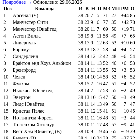
Подробнее →
Обновлено: 29.06.2026
Поз
Команда
И
В
Н
П
МЗ
МП
РМ
О
1
Арсенал (Ч)
38
26
7
5
71
27
+44
85
2
Манчестер Сити
38
23
9
6
77
35
+42
78
3
Манчестер Юнайтед
38
20
11
7
69
50
+19
71
4
Астон Вилла
38
19
8
11
56
49
+7
65
5
Ливерпуль
38
17
9
12
63
53
+10
60
6
Борнмут
38
13
18
7
58
54
+4
57
7
Сандерленд
38
14
12
12
42
48
−6
54
8
Брайтон энд Хоув Альбион
38
14
11
13
52
46
+6
53
9
Брентфорд
38
14
11
13
55
52
+3
53
10
Челси
38
14
10
14
58
52
+6
52
11
Фулхэм
38
15
7
16
47
51
−4
52
12
Ньюкасл Юнайтед
38
14
7
17
53
55
−2
49
13
Эвертон
38
13
10
15
47
50
−3
49
14
Лидс Юнайтед
38
11
14
13
49
56
−7
47
15
Кристал Пэлас
38
11
12
15
41
51
−10
45
16
Ноттингем Форест
38
11
11
16
48
51
−3
44
17
Тоттенхэм Хотспур
38
10
11
17
48
57
−9
41
18
Вест Хэм Юнайтед (В)
38
10
9
19
46
65
−19
39
19
Бернли (В)
38
4
10
24
38
75
−37
22