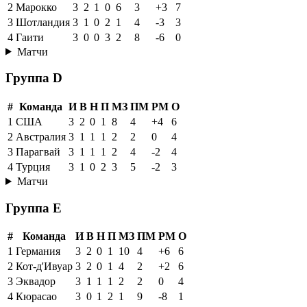
2
Марокко
3
2
1
0
6
3
+3
7
3
Шотландия
3
1
0
2
1
4
-3
3
4
Гаити
3
0
0
3
2
8
-6
0
Матчи
Группа D
#
Команда
И
В
Н
П
МЗ
ПМ
РМ
О
1
США
3
2
0
1
8
4
+4
6
2
Австралия
3
1
1
1
2
2
0
4
3
Парагвай
3
1
1
1
2
4
-2
4
4
Турция
3
1
0
2
3
5
-2
3
Матчи
Группа E
#
Команда
И
В
Н
П
МЗ
ПМ
РМ
О
1
Германия
3
2
0
1
10
4
+6
6
2
Кот-д'Ивуар
3
2
0
1
4
2
+2
6
3
Эквадор
3
1
1
1
2
2
0
4
4
Кюрасао
3
0
1
2
1
9
-8
1