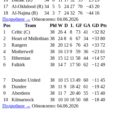
17
Al-Okhdood (R)
34
5
5
24
27
70
−43
20
18
Al-Najma (R)
34
3
7
24
32
76
−44
16
Подробнее →
Обновлено: 04.06.2026
Pos
Team
Pld
W
D
L
GF
GA
GD
Pts
1
Celtic (C)
38
26
4
8
73
41
+32
82
2
Heart of Midlothian
38
24
8
6
67
34
+33
80
3
Rangers
38
20
12
6
76
43
+33
72
4
Motherwell
38
16
13
9
59
36
+23
61
5
Hibernian
38
15
12
11
58
44
+14
57
6
Falkirk
38
14
7
17
50
62
−12
49
7
Dundee United
38
10
15
13
49
60
−11
45
8
Dundee
38
11
9
18
42
61
−19
42
9
Aberdeen
38
11
7
20
40
55
−15
40
10
Kilmarnock
38
10
10
18
50
68
−18
40
Подробнее →
Обновлено: 04.06.2026