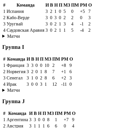
#
Команда
И
В
Н
П
МЗ
ПМ
РМ
О
1
Испания
3
2
1
0
5
0
+5
7
2
Кабо-Верде
3
0
3
0
2
2
0
3
3
Уругвай
3
0
2
1
3
4
-1
2
4
Саудовская Аравия
3
0
2
1
1
5
-4
2
Матчи
Группа I
#
Команда
И
В
Н
П
МЗ
ПМ
РМ
О
1
Франция
3
3
0
0
10
2
+8
9
2
Норвегия
3
2
0
1
8
7
+1
6
3
Сенегал
3
1
0
2
8
6
+2
3
4
Ирак
3
0
0
3
1
12
-11
0
Матчи
Группа J
#
Команда
И
В
Н
П
МЗ
ПМ
РМ
О
1
Аргентина
3
3
0
0
8
1
+7
9
2
Австрия
3
1
1
1
6
6
0
4