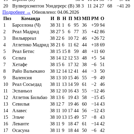
20
Вулверхэмптон Уондерерс (В)
38
3
11
24
27
68
−41
20
Подробнее →
Обновлено: 04.06.2026
Поз
Команда
И
В
Н
П
МЗ
МП
РМ
О
1
Барселона (Ч)
38
31
1
6
95
36
+59
94
2
Реал Мадрид
38
27
5
6
77
35
+42
86
3
Вильярреал
38
22
6
10
72
46
+26
72
4
Атлетико Мадрид
38
21
6
11
62
44
+18
69
5
Реал Бетис
38
15
15
8
59
48
+11
60
6
Сельта
38
14
12
12
53
48
+5
54
7
Хетафе
38
15
6
17
32
38
−6
51
8
Райо Вальекано
38
12
14
12
41
44
−3
50
9
Валенсия
38
13
10
15
46
55
−9
49
10
Реал Сосьедад
38
11
13
14
59
61
−2
46
11
Эспаньол
38
12
10
16
43
55
−12
46
12
Атлетик Бильбао
38
13
6
19
43
58
−15
45
13
Севилья
38
12
7
19
46
60
−14
43
14
Алавес
38
11
10
17
44
56
−12
43
15
Эльче
38
10
13
15
49
57
−8
43
16
Леванте
38
11
9
18
47
61
−14
42
17
Осасуна
38
11
9
18
44
50
−6
42