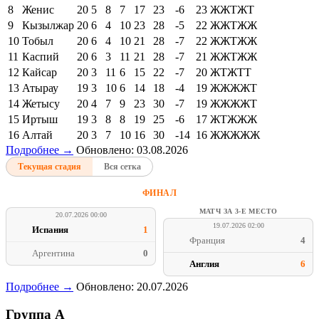
8
Женис
20
5
8
7
17
23
-6
23
ЖЖТЖТ
9
Кызылжар
20
6
4
10
23
28
-5
22
ЖЖТЖЖ
10
Тобыл
20
6
4
10
21
28
-7
22
ЖЖТЖЖ
11
Каспий
20
6
3
11
21
28
-7
21
ЖЖТЖЖ
12
Кайсар
20
3
11
6
15
22
-7
20
ЖТЖТТ
13
Атырау
19
3
10
6
14
18
-4
19
ЖЖЖЖТ
14
Жетысу
20
4
7
9
23
30
-7
19
ЖЖЖЖТ
15
Иртыш
19
3
8
8
19
25
-6
17
ЖТЖЖЖ
16
Алтай
20
3
7
10
16
30
-14
16
ЖЖЖЖЖ
Подробнее →
Обновлено: 03.08.2026
Текущая стадия
Вся сетка
ФИНАЛ
МАТЧ ЗА 3-Е МЕСТО
20.07.2026 00:00
19.07.2026 02:00
Испания
1
Франция
4
Аргентина
0
Англия
6
Подробнее →
Обновлено: 20.07.2026
Группа A