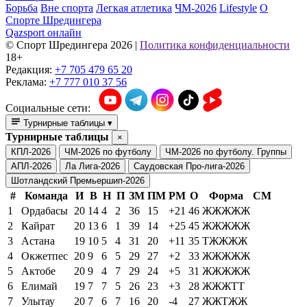
Борьба
Вне спорта
Легкая атлетика
ЧМ-2026
Lifestyle
О
Спорте Шредингера
Qazsport онлайн
© Cпорт Шредингера 2026
|
Политика конфиденциальности
18+
Редакция:
+7 705 479 65 20
Реклама:
+7 777 010 37 56
Социальные сети:
Турнирные таблицы
▾
Турнирные таблицы
×
КПЛ-2026
ЧМ-2026 по футболу
ЧМ-2026 по футболу. Группы
АПЛ-2026
Ла Лига-2026
Саудовская Про-лига-2026
Шотландский Премьершип-2026
#
Команда
И
В
Н
П
ЗМ
ПМ
РМ
О
Форма
СМ
1
Ордабасы
20
14
4
2
36
15
+21
46
ЖЖЖЖЖ
2
Кайрат
20
13
6
1
39
14
+25
45
ЖЖЖЖЖ
3
Астана
19
10
5
4
31
20
+11
35
ТЖЖЖЖ
4
Окжетпес
20
9
6
5
29
27
+2
33
ЖЖЖЖЖ
5
Актобе
20
9
4
7
29
24
+5
31
ЖЖЖЖЖ
6
Елимай
19
7
7
5
26
23
+3
28
ЖЖЖТТ
7
Улытау
20
7
6
7
16
20
-4
27
ЖЖТЖЖ