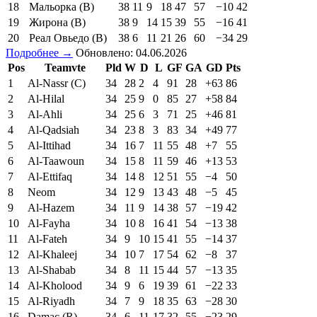
18
Мальорка (В)
38
11
9
18
47
57
−10
42
19
Жирона (В)
38
9
14
15
39
55
−16
41
20
Реал Овьедо (В)
38
6
11
21
26
60
−34
29
Подробнее →
Обновлено: 04.06.2026
Pos
Teamvte
Pld
W
D
L
GF
GA
GD
Pts
1
Al-Nassr (C)
34
28
2
4
91
28
+63
86
2
Al-Hilal
34
25
9
0
85
27
+58
84
3
Al-Ahli
34
25
6
3
71
25
+46
81
4
Al-Qadsiah
34
23
8
3
83
34
+49
77
5
Al-Ittihad
34
16
7
11
55
48
+7
55
6
Al-Taawoun
34
15
8
11
59
46
+13
53
7
Al-Ettifaq
34
14
8
12
51
55
−4
50
8
Neom
34
12
9
13
43
48
−5
45
9
Al-Hazem
34
11
9
14
38
57
−19
42
10
Al-Fayha
34
10
8
16
41
54
−13
38
11
Al-Fateh
34
9
10
15
41
55
−14
37
12
Al-Khaleej
34
10
7
17
54
62
−8
37
13
Al-Shabab
34
8
11
15
44
57
−13
35
14
Al-Kholood
34
9
6
19
39
61
−22
33
15
Al-Riyadh
34
7
9
18
35
63
−28
30
16
Damac (R)
34
6
11
17
32
55
−23
29