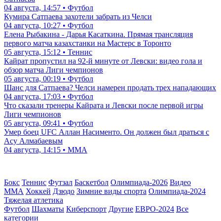
04 августа, 14:57 • Футбол
Кумира Сатпаева захотели забрать из Челси
04 августа, 10:27 • Футбол
Елена Рыбакина - Дарья Касаткина. Прямая трансляция
первого матча казахстанки на Мастерс в Торонто
05 августа, 15:12 • Теннис
Кайрат пропустил на 92-й минуте от Левски: видео гола и
обзор матча Лиги чемпионов
05 августа, 00:19 • Футбол
Шанс для Сатпаева? Челси намерен продать трех нападающих
04 августа, 17:03 • Футбол
Что сказали тренеры Кайрата и Левски после первой игры
Лиги чемпионов
05 августа, 09:41 • Футбол
Умер боец UFC Аллан Насименто. Он должен был драться с
Асу Алмабаевым
04 августа, 14:15 • ММА
Бокс
Теннис
Футзал
Баскетбол
Олимпиада-2026
Видео
ММА
Хоккей
Дзюдо
Зимние виды спорта
Олимпиада-2024
Тяжелая атлетика
Футбол
Шахматы
Киберспорт
Другие
ЕВРО-2024
Все
категории