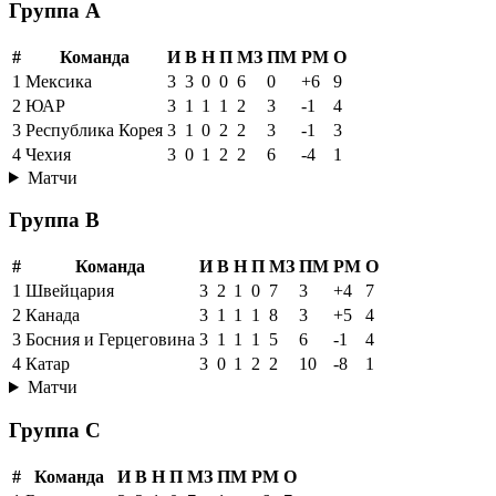
Группа A
#
Команда
И
В
Н
П
МЗ
ПМ
РМ
О
1
Мексика
3
3
0
0
6
0
+6
9
2
ЮАР
3
1
1
1
2
3
-1
4
3
Республика Корея
3
1
0
2
2
3
-1
3
4
Чехия
3
0
1
2
2
6
-4
1
Матчи
Группа B
#
Команда
И
В
Н
П
МЗ
ПМ
РМ
О
1
Швейцария
3
2
1
0
7
3
+4
7
2
Канада
3
1
1
1
8
3
+5
4
3
Босния и Герцеговина
3
1
1
1
5
6
-1
4
4
Катар
3
0
1
2
2
10
-8
1
Матчи
Группа C
#
Команда
И
В
Н
П
МЗ
ПМ
РМ
О