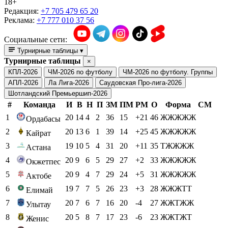
18+
Редакция:
+7 705 479 65 20
Реклама:
+7 777 010 37 56
Социальные сети:
Турнирные таблицы
▾
Турнирные таблицы
×
КПЛ-2026
ЧМ-2026 по футболу
ЧМ-2026 по футболу. Группы
АПЛ-2026
Ла Лига-2026
Саудовская Про-лига-2026
Шотландский Премьершип-2026
#
Команда
И
В
Н
П
ЗМ
ПМ
РМ
О
Форма
СМ
1
20
14
4
2
36
15
+21
46
ЖЖЖЖЖ
Ордабасы
2
20
13
6
1
39
14
+25
45
ЖЖЖЖЖ
Кайрат
3
19
10
5
4
31
20
+11
35
ТЖЖЖЖ
Астана
4
20
9
6
5
29
27
+2
33
ЖЖЖЖЖ
Окжетпес
5
20
9
4
7
29
24
+5
31
ЖЖЖЖЖ
Актобе
6
19
7
7
5
26
23
+3
28
ЖЖЖТТ
Елимай
7
20
7
6
7
16
20
-4
27
ЖЖТЖЖ
Улытау
8
20
5
8
7
17
23
-6
23
ЖЖТЖТ
Женис