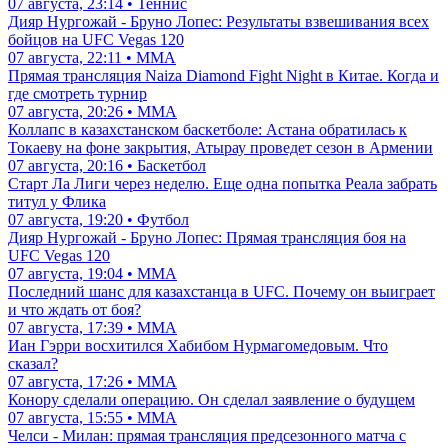
07 августа, 23:14 • Теннис
Дияр Нургожай - Бруно Лопес: Результаты взвешивания всех
бойцов на UFC Vegas 120
07 августа, 22:11 • ММА
Прямая трансляция Naiza Diamond Fight Night в Китае. Когда и
где смотреть турнир
07 августа, 20:26 • ММА
Коллапс в казахстанском баскетболе: Астана обратилась к
Токаеву на фоне закрытия, Атырау проведет сезон в Армении
07 августа, 20:16 • Баскетбол
Старт Ла Лиги через неделю. Еще одна попытка Реала забрать
титул у Флика
07 августа, 19:20 • Футбол
Дияр Нургожай - Бруно Лопес: Прямая трансляция боя на
UFC Vegas 120
07 августа, 19:04 • ММА
Последний шанс для казахстанца в UFC. Почему он выиграет
и что ждать от боя?
07 августа, 17:39 • ММА
Иан Гэрри восхитился Хабибом Нурмагомедовым. Что
сказал?
07 августа, 17:26 • ММА
Конору сделали операцию. Он сделал заявление о будущем
07 августа, 15:55 • ММА
Челси - Милан: прямая трансляция предсезонного матча с