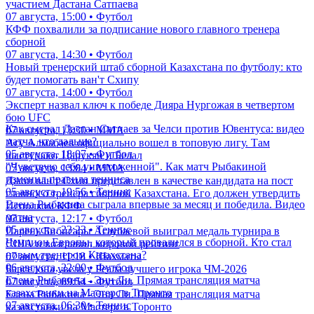
участием Дастана Сатпаева
07 августа, 15:00 • Футбол
КФФ похвалили за подписание нового главного тренера
сборной
07 августа, 14:30 • Футбол
Новый тренерский штаб сборной Казахстана по футболу: кто
будет помогать ван'т Схипу
07 августа, 14:00 • Футбол
Эксперт назвал ключ к победе Дияра Нургожая в четвертом
бою UFC
Как сыграл Дастан Сатпаев за Челси против Ювентуса: видео
07 августа, 13:30 • ММА
матча, что дальше?
Асу Алмабаев официально вошел в топовую лигу. Там
05 августа, 18:07 • Футбол
выступают Царукян и Белал
"Чувствую себя уничтоженной". Как матч Рыбакиной
07 августа, 13:04 • ММА
изменил правила тенниса
Джон ван'т Схип представлен в качестве кандидата на пост
05 августа, 19:56 • Теннис
главного тренера сборной Казахстана. Его должен утвердить
Елена Рыбакина сыграла впервые за месяц и победила. Видео
Исполком КФФ
матча
07 августа, 12:17 • Футбол
05 августа, 23:23 • Теннис
Парень Бибисары Асаубаевой выиграл медаль турнира в
Чемпион Европы, который провалился в сборной. Кто стал
США и возглавил мировой рейтинг
новым тренером Казахстана?
07 августа, 11:18 • Шахматы
06 августа, 22:00 • Футбол
Барселона увела у Реала лучшего игрока ЧМ-2026
Елена Рыбакина - Энн Ли. Прямая трансляция матча
07 августа, 09:54 • Футбол
казахстанки на Мастерс в Торонто
Елена Рыбакина - Энн Ли. Прямая трансляция матча
07 августа, 06:30 • Теннис
казахстанки на Мастерс в Торонто