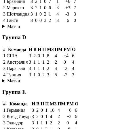
1
Бразилия
3
2
1
0
7
1
+6
7
2
Марокко
3
2
1
0
6
3
+3
7
3
Шотландия
3
1
0
2
1
4
-3
3
4
Гаити
3
0
0
3
2
8
-6
0
Матчи
Группа D
#
Команда
И
В
Н
П
МЗ
ПМ
РМ
О
1
США
3
2
0
1
8
4
+4
6
2
Австралия
3
1
1
1
2
2
0
4
3
Парагвай
3
1
1
1
2
4
-2
4
4
Турция
3
1
0
2
3
5
-2
3
Матчи
Группа E
#
Команда
И
В
Н
П
МЗ
ПМ
РМ
О
1
Германия
3
2
0
1
10
4
+6
6
2
Кот-д'Ивуар
3
2
0
1
4
2
+2
6
3
Эквадор
3
1
1
1
2
2
0
4