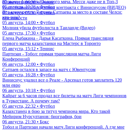
Названы фавориты Золотого мяча. Месси даже не в Топ-3
07 августа, 06:30 • Теннис
05 августа, 10:36 • Футбол
Реал объявил о продлении контракта с Винисиусом (ВИДЕО)
Все конкуренты Дастана Сатпаева за место в составе Челси:
07 августа, 05:30 • Футбол
кто они?
еще новости
05 августа, 14:00 • Футбол
Молния убила футболиста в Таиланде (Видео)
05 августа, 17:30 • Футбол
Елена Рыбакина - Дарья Касаткина. Прямая трансляция
первого матча казахстанки на Мастерс в Торонто
05 августа, 15:12 • Теннис
Партизан - Тобол: прямая трансляция матча Лиги
Конференций
06 августа, 12:00 • Футбол
Сатпаев остался в запасе на матч с Ювентусом
05 августа, 16:28 • Футбол
Винисиус удалил все о Реале - Арсенал готов заплатить 120
млн евро
06 августа, 10:18 • Футбол
Кайрат за 6 часов продал все билеты на матч Лиги чемпионов
в Туркестане. А почему там?
05 августа, 22:32 • Футбол
Казахстанец в бою за титул чемпиона мира. Кто такой
Мейирим Нурсултанов: биография, бои
06 августа, 21:30 • Бокс
Тобол и Партизан начали матч Лиги конференций. А где мне