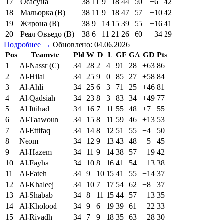
17
Осасуна
38
11
9
18
44
50
−6
42
18
Мальорка (В)
38
11
9
18
47
57
−10
42
19
Жирона (В)
38
9
14
15
39
55
−16
41
20
Реал Овьедо (В)
38
6
11
21
26
60
−34
29
Подробнее →
Обновлено: 04.06.2026
Pos
Teamvte
Pld
W
D
L
GF
GA
GD
Pts
1
Al-Nassr (C)
34
28
2
4
91
28
+63
86
2
Al-Hilal
34
25
9
0
85
27
+58
84
3
Al-Ahli
34
25
6
3
71
25
+46
81
4
Al-Qadsiah
34
23
8
3
83
34
+49
77
5
Al-Ittihad
34
16
7
11
55
48
+7
55
6
Al-Taawoun
34
15
8
11
59
46
+13
53
7
Al-Ettifaq
34
14
8
12
51
55
−4
50
8
Neom
34
12
9
13
43
48
−5
45
9
Al-Hazem
34
11
9
14
38
57
−19
42
10
Al-Fayha
34
10
8
16
41
54
−13
38
11
Al-Fateh
34
9
10
15
41
55
−14
37
12
Al-Khaleej
34
10
7
17
54
62
−8
37
13
Al-Shabab
34
8
11
15
44
57
−13
35
14
Al-Kholood
34
9
6
19
39
61
−22
33
15
Al-Riyadh
34
7
9
18
35
63
−28
30