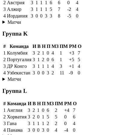
2
Австрия
3
1
1
1
6
6
0
4
3
Алжир
3
1
1
1
5
7
-2
4
4
Иордания
3
0
0
3
3
8
-5
0
Матчи
Группа K
#
Команда
И
В
Н
П
МЗ
ПМ
РМ
О
1
Колумбия
3
2
1
0
4
1
+3
7
2
Португалия
3
1
2
0
6
1
+5
5
3
ДР Конго
3
1
1
1
4
3
+1
4
4
Узбекистан
3
0
0
3
2
11
-9
0
Матчи
Группа L
#
Команда
И
В
Н
П
МЗ
ПМ
РМ
О
1
Англия
3
2
1
0
6
2
+4
7
2
Хорватия
3
2
0
1
5
5
0
6
3
Гана
3
1
1
1
2
2
0
4
4
Панама
3
0
0
3
0
4
-4
0