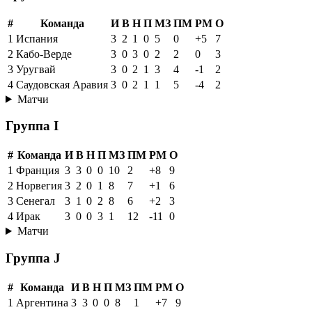
#
Команда
И
В
Н
П
МЗ
ПМ
РМ
О
1
Испания
3
2
1
0
5
0
+5
7
2
Кабо-Верде
3
0
3
0
2
2
0
3
3
Уругвай
3
0
2
1
3
4
-1
2
4
Саудовская Аравия
3
0
2
1
1
5
-4
2
Матчи
Группа I
#
Команда
И
В
Н
П
МЗ
ПМ
РМ
О
1
Франция
3
3
0
0
10
2
+8
9
2
Норвегия
3
2
0
1
8
7
+1
6
3
Сенегал
3
1
0
2
8
6
+2
3
4
Ирак
3
0
0
3
1
12
-11
0
Матчи
Группа J
#
Команда
И
В
Н
П
МЗ
ПМ
РМ
О
1
Аргентина
3
3
0
0
8
1
+7
9