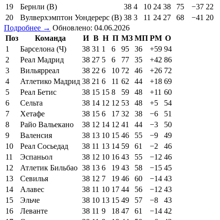
19
Бернли (В)
38
4
10
24
38
75
−37
22
20
Вулверхэмптон Уондерерс (В)
38
3
11
24
27
68
−41
20
Подробнее →
Обновлено: 04.06.2026
Поз
Команда
И
В
Н
П
МЗ
МП
РМ
О
1
Барселона (Ч)
38
31
1
6
95
36
+59
94
2
Реал Мадрид
38
27
5
6
77
35
+42
86
3
Вильярреал
38
22
6
10
72
46
+26
72
4
Атлетико Мадрид
38
21
6
11
62
44
+18
69
5
Реал Бетис
38
15
15
8
59
48
+11
60
6
Сельта
38
14
12
12
53
48
+5
54
7
Хетафе
38
15
6
17
32
38
−6
51
8
Райо Вальекано
38
12
14
12
41
44
−3
50
9
Валенсия
38
13
10
15
46
55
−9
49
10
Реал Сосьедад
38
11
13
14
59
61
−2
46
11
Эспаньол
38
12
10
16
43
55
−12
46
12
Атлетик Бильбао
38
13
6
19
43
58
−15
45
13
Севилья
38
12
7
19
46
60
−14
43
14
Алавес
38
11
10
17
44
56
−12
43
15
Эльче
38
10
13
15
49
57
−8
43
16
Леванте
38
11
9
18
47
61
−14
42