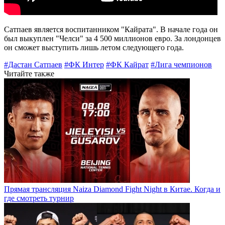
Сатпаев является воспитанником "Кайрата". В начале года он
был выкуплен "Челси" за 4 500 миллионов евро. За лондонцев
он сможет выступить лишь летом следующего года.
#Дастан Сатпаев
#ФК Интер
#ФК Кайрат
#Лига чемпионов
Читайте также
Прямая трансляция Naiza Diamond Fight Night в Китае. Когда и
где смотреть турнир