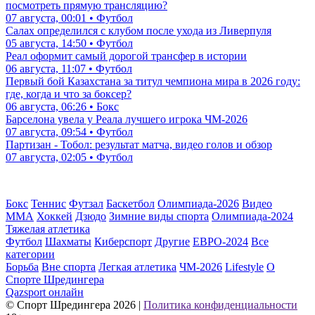
посмотреть прямую трансляцию?
07 августа, 00:01 • Футбол
Салах определился с клубом после ухода из Ливерпуля
05 августа, 14:50 • Футбол
Реал оформит самый дорогой трансфер в истории
06 августа, 11:07 • Футбол
Первый бой Казахстана за титул чемпиона мира в 2026 году:
где, когда и что за боксер?
06 августа, 06:26 • Бокс
Барселона увела у Реала лучшего игрока ЧМ-2026
07 августа, 09:54 • Футбол
Партизан - Тобол: результат матча, видео голов и обзор
07 августа, 02:05 • Футбол
Бокс
Теннис
Футзал
Баскетбол
Олимпиада-2026
Видео
ММА
Хоккей
Дзюдо
Зимние виды спорта
Олимпиада-2024
Тяжелая атлетика
Футбол
Шахматы
Киберспорт
Другие
ЕВРО-2024
Все
категории
Борьба
Вне спорта
Легкая атлетика
ЧМ-2026
Lifestyle
О
Спорте Шредингера
Qazsport онлайн
© Cпорт Шредингера 2026
|
Политика конфиденциальности