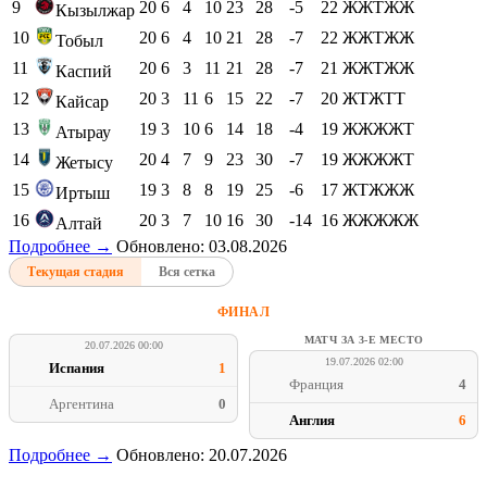
9
20
6
4
10
23
28
-5
22
ЖЖТЖЖ
Кызылжар
10
20
6
4
10
21
28
-7
22
ЖЖТЖЖ
Тобыл
11
20
6
3
11
21
28
-7
21
ЖЖТЖЖ
Каспий
12
20
3
11
6
15
22
-7
20
ЖТЖТТ
Кайсар
13
19
3
10
6
14
18
-4
19
ЖЖЖЖТ
Атырау
14
20
4
7
9
23
30
-7
19
ЖЖЖЖТ
Жетысу
15
19
3
8
8
19
25
-6
17
ЖТЖЖЖ
Иртыш
16
20
3
7
10
16
30
-14
16
ЖЖЖЖЖ
Алтай
Подробнее →
Обновлено: 03.08.2026
Текущая стадия
Вся сетка
ФИНАЛ
МАТЧ ЗА 3-Е МЕСТО
20.07.2026 00:00
19.07.2026 02:00
Испания
1
Франция
4
Аргентина
0
Англия
6
Подробнее →
Обновлено: 20.07.2026