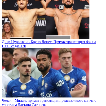
Дияр Нургожай - Бруно Лопес: Прямая трансляция боя на
UFC Vegas 120
Челси - Милан: прямая трансляция предсезонного матча с
участием Дастана Сатпаева