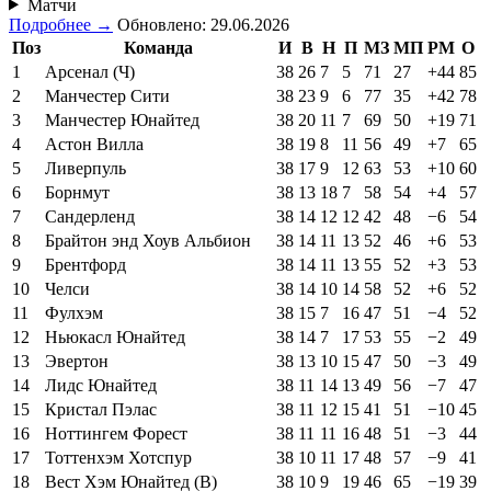
Матчи
Подробнее →
Обновлено: 29.06.2026
Поз
Команда
И
В
Н
П
МЗ
МП
РМ
О
1
Арсенал (Ч)
38
26
7
5
71
27
+44
85
2
Манчестер Сити
38
23
9
6
77
35
+42
78
3
Манчестер Юнайтед
38
20
11
7
69
50
+19
71
4
Астон Вилла
38
19
8
11
56
49
+7
65
5
Ливерпуль
38
17
9
12
63
53
+10
60
6
Борнмут
38
13
18
7
58
54
+4
57
7
Сандерленд
38
14
12
12
42
48
−6
54
8
Брайтон энд Хоув Альбион
38
14
11
13
52
46
+6
53
9
Брентфорд
38
14
11
13
55
52
+3
53
10
Челси
38
14
10
14
58
52
+6
52
11
Фулхэм
38
15
7
16
47
51
−4
52
12
Ньюкасл Юнайтед
38
14
7
17
53
55
−2
49
13
Эвертон
38
13
10
15
47
50
−3
49
14
Лидс Юнайтед
38
11
14
13
49
56
−7
47
15
Кристал Пэлас
38
11
12
15
41
51
−10
45
16
Ноттингем Форест
38
11
11
16
48
51
−3
44
17
Тоттенхэм Хотспур
38
10
11
17
48
57
−9
41
18
Вест Хэм Юнайтед (В)
38
10
9
19
46
65
−19
39