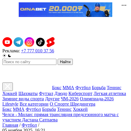
Реклама:
+7 777 010 37 56
Найти
Бокс
ММА
Футбол
Борьба
Теннис
Хоккей
Шахматы
Футзал
Дзюдо
Киберспорт
Легкая атлетика
Зимние виды спорта
Другие
ЧМ-2026
Олимпиада-2026
Lifestyle
Все категории
О Спорте Шредингера
Бокс
ММА
Футбол
Борьба
Теннис
Хоккей
Челси - Милан: прямая трансляция предсезонного матча с
участием Дастана Сатпаева
Главная
/
Футбол
/
05 ноября 2025, 16:21