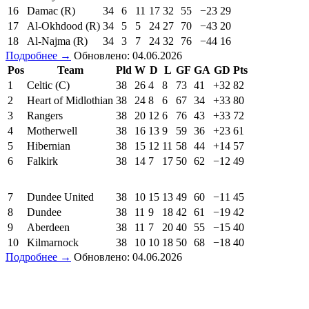
16
Damac (R)
34
6
11
17
32
55
−23
29
17
Al-Okhdood (R)
34
5
5
24
27
70
−43
20
18
Al-Najma (R)
34
3
7
24
32
76
−44
16
Подробнее →
Обновлено: 04.06.2026
Pos
Team
Pld
W
D
L
GF
GA
GD
Pts
1
Celtic (C)
38
26
4
8
73
41
+32
82
2
Heart of Midlothian
38
24
8
6
67
34
+33
80
3
Rangers
38
20
12
6
76
43
+33
72
4
Motherwell
38
16
13
9
59
36
+23
61
5
Hibernian
38
15
12
11
58
44
+14
57
6
Falkirk
38
14
7
17
50
62
−12
49
7
Dundee United
38
10
15
13
49
60
−11
45
8
Dundee
38
11
9
18
42
61
−19
42
9
Aberdeen
38
11
7
20
40
55
−15
40
10
Kilmarnock
38
10
10
18
50
68
−18
40
Подробнее →
Обновлено: 04.06.2026