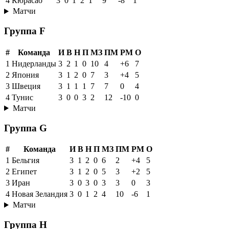
4
Кюрасао
3
0
1
2
1
9
-8
1
Матчи
Группа F
#
Команда
И
В
Н
П
МЗ
ПМ
РМ
О
1
Нидерланды
3
2
1
0
10
4
+6
7
2
Япония
3
1
2
0
7
3
+4
5
3
Швеция
3
1
1
1
7
7
0
4
4
Тунис
3
0
0
3
2
12
-10
0
Матчи
Группа G
#
Команда
И
В
Н
П
МЗ
ПМ
РМ
О
1
Бельгия
3
1
2
0
6
2
+4
5
2
Египет
3
1
2
0
5
3
+2
5
3
Иран
3
0
3
0
3
3
0
3
4
Новая Зеландия
3
0
1
2
4
10
-6
1
Матчи
Группа H