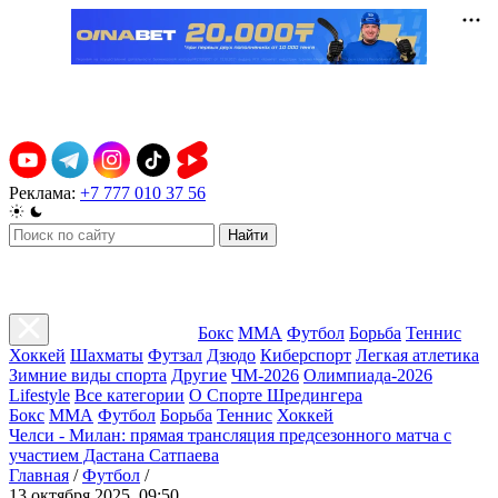
Реклама:
+7 777 010 37 56
Найти
Бокс
ММА
Футбол
Борьба
Теннис
Хоккей
Шахматы
Футзал
Дзюдо
Киберспорт
Легкая атлетика
Зимние виды спорта
Другие
ЧМ-2026
Олимпиада-2026
Lifestyle
Все категории
О Спорте Шредингера
Бокс
ММА
Футбол
Борьба
Теннис
Хоккей
Челси - Милан: прямая трансляция предсезонного матча с
участием Дастана Сатпаева
Главная
/
Футбол
/
13 октября 2025, 09:50