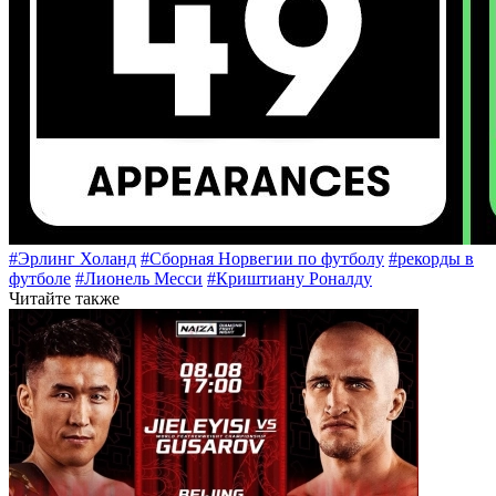
#Эрлинг Холанд
#Сборная Норвегии по футболу
#рекорды в
футболе
#Лионель Месси
#Криштиану Роналду
Читайте также