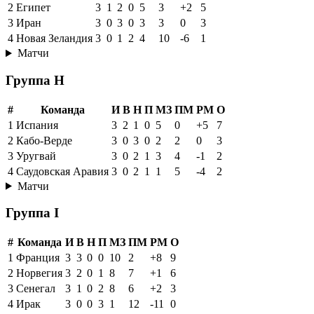
2
Египет
3
1
2
0
5
3
+2
5
3
Иран
3
0
3
0
3
3
0
3
4
Новая Зеландия
3
0
1
2
4
10
-6
1
Матчи
Группа H
#
Команда
И
В
Н
П
МЗ
ПМ
РМ
О
1
Испания
3
2
1
0
5
0
+5
7
2
Кабо-Верде
3
0
3
0
2
2
0
3
3
Уругвай
3
0
2
1
3
4
-1
2
4
Саудовская Аравия
3
0
2
1
1
5
-4
2
Матчи
Группа I
#
Команда
И
В
Н
П
МЗ
ПМ
РМ
О
1
Франция
3
3
0
0
10
2
+8
9
2
Норвегия
3
2
0
1
8
7
+1
6
3
Сенегал
3
1
0
2
8
6
+2
3
4
Ирак
3
0
0
3
1
12
-11
0