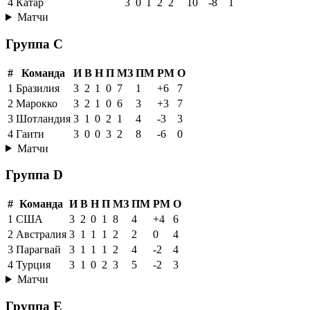
4
Катар
3
0
1
2
2
10
-8
1
Матчи
Группа C
#
Команда
И
В
Н
П
МЗ
ПМ
РМ
О
1
Бразилия
3
2
1
0
7
1
+6
7
2
Марокко
3
2
1
0
6
3
+3
7
3
Шотландия
3
1
0
2
1
4
-3
3
4
Гаити
3
0
0
3
2
8
-6
0
Матчи
Группа D
#
Команда
И
В
Н
П
МЗ
ПМ
РМ
О
1
США
3
2
0
1
8
4
+4
6
2
Австралия
3
1
1
1
2
2
0
4
3
Парагвай
3
1
1
1
2
4
-2
4
4
Турция
3
1
0
2
3
5
-2
3
Матчи
Группа E