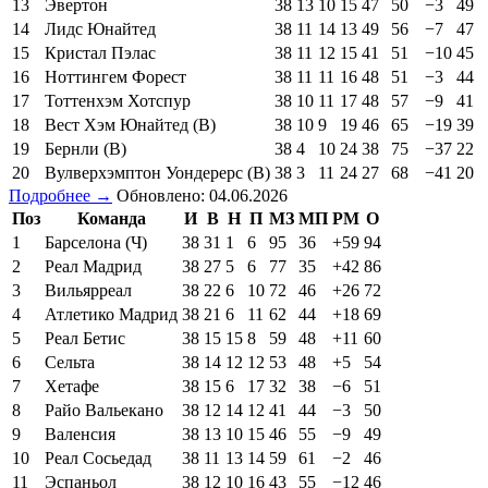
13
Эвертон
38
13
10
15
47
50
−3
49
14
Лидс Юнайтед
38
11
14
13
49
56
−7
47
15
Кристал Пэлас
38
11
12
15
41
51
−10
45
16
Ноттингем Форест
38
11
11
16
48
51
−3
44
17
Тоттенхэм Хотспур
38
10
11
17
48
57
−9
41
18
Вест Хэм Юнайтед (В)
38
10
9
19
46
65
−19
39
19
Бернли (В)
38
4
10
24
38
75
−37
22
20
Вулверхэмптон Уондерерс (В)
38
3
11
24
27
68
−41
20
Подробнее →
Обновлено: 04.06.2026
Поз
Команда
И
В
Н
П
МЗ
МП
РМ
О
1
Барселона (Ч)
38
31
1
6
95
36
+59
94
2
Реал Мадрид
38
27
5
6
77
35
+42
86
3
Вильярреал
38
22
6
10
72
46
+26
72
4
Атлетико Мадрид
38
21
6
11
62
44
+18
69
5
Реал Бетис
38
15
15
8
59
48
+11
60
6
Сельта
38
14
12
12
53
48
+5
54
7
Хетафе
38
15
6
17
32
38
−6
51
8
Райо Вальекано
38
12
14
12
41
44
−3
50
9
Валенсия
38
13
10
15
46
55
−9
49
10
Реал Сосьедад
38
11
13
14
59
61
−2
46
11
Эспаньол
38
12
10
16
43
55
−12
46