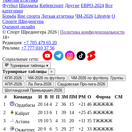
Тяжелая атлетика
Футбол
Шахматы
Киберспорт
Другие
ЕВРО-2024
Все
категории
Борьба
Вне спорта
Легкая атлетика
ЧМ-2026
Lifestyle
О
Спорте Шредингера
Qazsport онлайн
© Cпорт Шредингера 2026
|
Политика конфиденциальности
18+
Редакция:
+7 705 479 65 20
Реклама:
+7 777 010 37 56
Социальные сети:
Турнирные таблицы
▾
Турнирные таблицы
×
КПЛ-2026
ЧМ-2026 по футболу
ЧМ-2026 по футболу. Группы
АПЛ-2026
Ла Лига-2026
Саудовская Про-лига-2026
Шотландский Премьершип-2026
#
Команда
И
В
Н
П
ЗМ
ПМ
РМ
О
Форма
СМ
1
20
14
4
2
36
15
+21
46
ЖЖЖЖЖ
Ордабасы
2
20
13
6
1
39
14
+25
45
ЖЖЖЖЖ
Кайрат
3
19
10
5
4
31
20
+11
35
ТЖЖЖЖ
Астана
4
20
9
6
5
29
27
+2
33
ЖЖЖЖЖ
Окжетпес