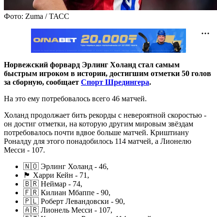
Фото: Zuma / ТАСС
Норвежский форвард Эрлинг Холанд стал самым
быстрым игроком в истории, достигшим отметки 50 голов
за сборную, сообщает
Спорт Шредингера
.
На это ему потребовалось всего 46 матчей.
Холанд продолжает бить рекорды с невероятной скоростью -
он достиг отметки, на которую другим мировым звёздам
потребовалось почти вдвое больше матчей. Криштиану
Роналду для этого понадобилось 114 матчей, а Лионелю
Месси - 107.
🇳🇴 Эрлинг Холанд - 46,
🏴󠁧󠁢󠁥󠁮󠁧󠁿 Харри Кейн - 71,
🇧🇷 Неймар - 74,
🇫🇷 Килиан Мбаппе - 90,
🇵🇱 Роберт Левандовски - 90,
🇦🇷 Лионель Месси - 107,