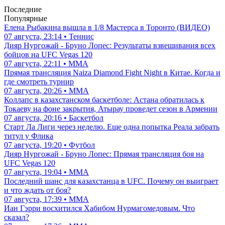
Последние
Популярные
Елена Рыбакина вышла в 1/8 Мастерса в Торонто (ВИДЕО)
07 августа, 23:14 • Теннис
Дияр Нургожай - Бруно Лопес: Результаты взвешивания всех
бойцов на UFC Vegas 120
07 августа, 22:11 • ММА
Прямая трансляция Naiza Diamond Fight Night в Китае. Когда и
где смотреть турнир
07 августа, 20:26 • ММА
Коллапс в казахстанском баскетболе: Астана обратилась к
Токаеву на фоне закрытия, Атырау проведет сезон в Армении
07 августа, 20:16 • Баскетбол
Старт Ла Лиги через неделю. Еще одна попытка Реала забрать
титул у Флика
07 августа, 19:20 • Футбол
Дияр Нургожай - Бруно Лопес: Прямая трансляция боя на
UFC Vegas 120
07 августа, 19:04 • ММА
Последний шанс для казахстанца в UFC. Почему он выиграет
и что ждать от боя?
07 августа, 17:39 • ММА
Иан Гэрри восхитился Хабибом Нурмагомедовым. Что
сказал?