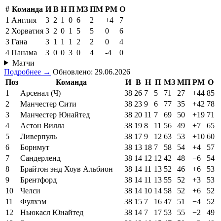
#
Команда
И
В
Н
П
МЗ
ПМ
РМ
О
1
Англия
3
2
1
0
6
2
+4
7
2
Хорватия
3
2
0
1
5
5
0
6
3
Гана
3
1
1
1
2
2
0
4
4
Панама
3
0
0
3
0
4
-4
0
Матчи
Подробнее →
Обновлено: 29.06.2026
Поз
Команда
И
В
Н
П
МЗ
МП
РМ
О
1
Арсенал (Ч)
38
26
7
5
71
27
+44
85
2
Манчестер Сити
38
23
9
6
77
35
+42
78
3
Манчестер Юнайтед
38
20
11
7
69
50
+19
71
4
Астон Вилла
38
19
8
11
56
49
+7
65
5
Ливерпуль
38
17
9
12
63
53
+10
60
6
Борнмут
38
13
18
7
58
54
+4
57
7
Сандерленд
38
14
12
12
42
48
−6
54
8
Брайтон энд Хоув Альбион
38
14
11
13
52
46
+6
53
9
Брентфорд
38
14
11
13
55
52
+3
53
10
Челси
38
14
10
14
58
52
+6
52
11
Фулхэм
38
15
7
16
47
51
−4
52
12
Ньюкасл Юнайтед
38
14
7
17
53
55
−2
49