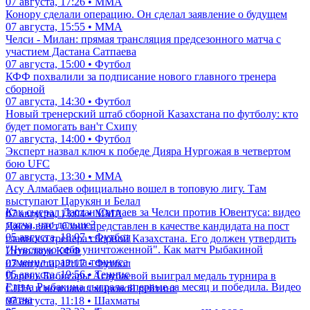
07 августа, 17:26 • ММА
Конору сделали операцию. Он сделал заявление о будущем
07 августа, 15:55 • ММА
Челси - Милан: прямая трансляция предсезонного матча с
участием Дастана Сатпаева
07 августа, 15:00 • Футбол
КФФ похвалили за подписание нового главного тренера
сборной
07 августа, 14:30 • Футбол
Новый тренерский штаб сборной Казахстана по футболу: кто
будет помогать ван'т Схипу
07 августа, 14:00 • Футбол
Эксперт назвал ключ к победе Дияра Нургожая в четвертом
бою UFC
07 августа, 13:30 • ММА
Асу Алмабаев официально вошел в топовую лигу. Там
выступают Царукян и Белал
Как сыграл Дастан Сатпаев за Челси против Ювентуса: видео
07 августа, 13:04 • ММА
матча, что дальше?
Джон ван'т Схип представлен в качестве кандидата на пост
05 августа, 18:07 • Футбол
главного тренера сборной Казахстана. Его должен утвердить
"Чувствую себя уничтоженной". Как матч Рыбакиной
Исполком КФФ
изменил правила тенниса
07 августа, 12:17 • Футбол
05 августа, 19:56 • Теннис
Парень Бибисары Асаубаевой выиграл медаль турнира в
Елена Рыбакина сыграла впервые за месяц и победила. Видео
США и возглавил мировой рейтинг
матча
07 августа, 11:18 • Шахматы