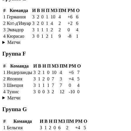
#
Команда
И
В
Н
П
МЗ
ПМ
РМ
О
1
Германия
3
2
0
1
10
4
+6
6
2
Кот-д'Ивуар
3
2
0
1
4
2
+2
6
3
Эквадор
3
1
1
1
2
2
0
4
4
Кюрасао
3
0
1
2
1
9
-8
1
Матчи
Группа F
#
Команда
И
В
Н
П
МЗ
ПМ
РМ
О
1
Нидерланды
3
2
1
0
10
4
+6
7
2
Япония
3
1
2
0
7
3
+4
5
3
Швеция
3
1
1
1
7
7
0
4
4
Тунис
3
0
0
3
2
12
-10
0
Матчи
Группа G
#
Команда
И
В
Н
П
МЗ
ПМ
РМ
О
1
Бельгия
3
1
2
0
6
2
+4
5