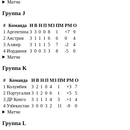
Матчи
Группа J
#
Команда
И
В
Н
П
МЗ
ПМ
РМ
О
1
Аргентина
3
3
0
0
8
1
+7
9
2
Австрия
3
1
1
1
6
6
0
4
3
Алжир
3
1
1
1
5
7
-2
4
4
Иордания
3
0
0
3
3
8
-5
0
Матчи
Группа K
#
Команда
И
В
Н
П
МЗ
ПМ
РМ
О
1
Колумбия
3
2
1
0
4
1
+3
7
2
Португалия
3
1
2
0
6
1
+5
5
3
ДР Конго
3
1
1
1
4
3
+1
4
4
Узбекистан
3
0
0
3
2
11
-9
0
Матчи
Группа L