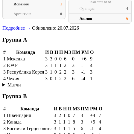
19.07.2026 02:00
Испания
1
Франция
4
Аргентина
0
Англия
6
Подробнее →
Обновлено: 20.07.2026
Группа A
#
Команда
И
В
Н
П
МЗ
ПМ
РМ
О
1
Мексика
3
3
0
0
6
0
+6
9
2
ЮАР
3
1
1
1
2
3
-1
4
3
Республика Корея
3
1
0
2
2
3
-1
3
4
Чехия
3
0
1
2
2
6
-4
1
Матчи
Группа B
#
Команда
И
В
Н
П
МЗ
ПМ
РМ
О
1
Швейцария
3
2
1
0
7
3
+4
7
2
Канада
3
1
1
1
8
3
+5
4
3
Босния и Герцеговина
3
1
1
1
5
6
-1
4