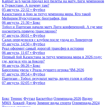
Кайрат за 6 часов продал все билеты на матч Лиги чемпионов
в Туркестане. А почему там?
05 августа, 22:32 • Футбол
Казахстанец в бою за титул чемпиона мира. Кто такой
Мейирим Нурсултанов: биография, бои
06 августа, 21:30 • Бокс
Тобол и Партизан начали матч Лиги конференций. А где мне
посмотреть прямую трансляцию?
07 августа, 00:01 • Футбол
Салах определился с клубом после ухода из Ливерпуля
05 августа, 14:50 • Футбол
Реал оформит самый дорогой трансфер в истории
06 августа, 11:07 • Футбол
Первый бой Казахстана за титул чемпиона мира в 2026 году:
где, когда и что за боксер?
06 августа, 06:26 • Бокс
Барселона увела у Реала лучшего игрока ЧМ-2026
07 августа, 09:54 • Футбол
Партизан - Тобол: результат матча, видео голов и обзор
07 августа, 02:05 • Футбол
Бокс
Теннис
Футзал
Баскетбол
Олимпиада-2026
Видео
ММА
Хоккей
Дзюдо
Зимние виды спорта
Олимпиада-2024