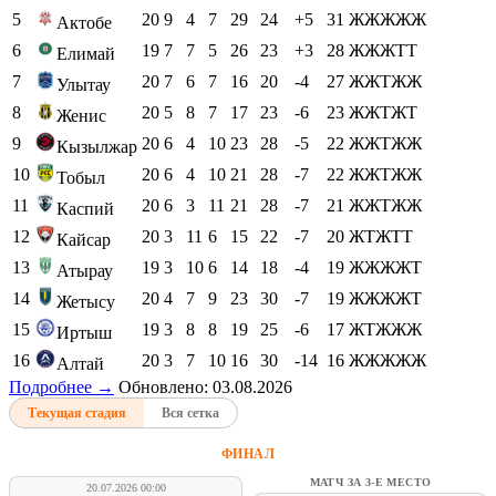
5
20
9
4
7
29
24
+5
31
ЖЖЖЖЖ
Актобе
6
19
7
7
5
26
23
+3
28
ЖЖЖТТ
Елимай
7
20
7
6
7
16
20
-4
27
ЖЖТЖЖ
Улытау
8
20
5
8
7
17
23
-6
23
ЖЖТЖТ
Женис
9
20
6
4
10
23
28
-5
22
ЖЖТЖЖ
Кызылжар
10
20
6
4
10
21
28
-7
22
ЖЖТЖЖ
Тобыл
11
20
6
3
11
21
28
-7
21
ЖЖТЖЖ
Каспий
12
20
3
11
6
15
22
-7
20
ЖТЖТТ
Кайсар
13
19
3
10
6
14
18
-4
19
ЖЖЖЖТ
Атырау
14
20
4
7
9
23
30
-7
19
ЖЖЖЖТ
Жетысу
15
19
3
8
8
19
25
-6
17
ЖТЖЖЖ
Иртыш
16
20
3
7
10
16
30
-14
16
ЖЖЖЖЖ
Алтай
Подробнее →
Обновлено: 03.08.2026
Текущая стадия
Вся сетка
ФИНАЛ
МАТЧ ЗА 3-Е МЕСТО
20.07.2026 00:00