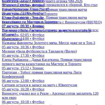
05 августа, 23:23 • Теннис
Барселона увела у Реала лучшего игрока ЧМ-2026
Чемпион Европы, который провалился в сборной. Кто стал
07 августа, 09:54 • Футбол
новым тренером Казахстана?
Елена Рыбакина - Энн Ли. Прямая трансляция матча
06 августа, 22:00 • Футбол
казахстанки на Мастерс в Торонто
Елена Рыбакина - Энн Ли. Прямая трансляция матча
07 августа, 06:30 • Теннис
казахстанки на Мастерс в Торонто
Реал объявил о продлении контракта с Винисиусом (ВИДЕО)
07 августа, 06:30 • Теннис
07 августа, 05:30 • Футбол
Все конкуренты Дастана Сатпаева за место в составе Челси:
Партизан - Тобол: результат матча, видео голов и обзор
кто они?
07 августа, 02:05 • Футбол
05 августа, 14:00 • Футбол
еще новости
Названы фавориты Золотого мяча. Месси даже не в Топ-3
05 августа, 10:36 • Футбол
Молния убила футболиста в Таиланде (Видео)
05 августа, 17:30 • Футбол
Елена Рыбакина - Дарья Касаткина. Прямая трансляция
первого матча казахстанки на Мастерс в Торонто
05 августа, 15:12 • Теннис
Партизан - Тобол: прямая трансляция матча Лиги
Конференций
06 августа, 12:00 • Футбол
Сатпаев остался в запасе на матч с Ювентусом
05 августа, 16:28 • Футбол
Винисиус удалил все о Реале - Арсенал готов заплатить 120
млн евро
06 августа, 10:18 • Футбол