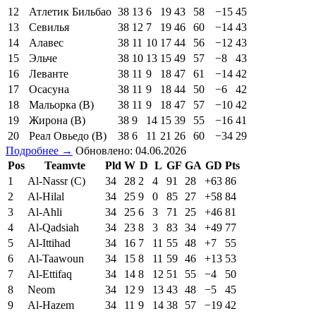
12
Атлетик Бильбао
38
13
6
19
43
58
−15
45
13
Севилья
38
12
7
19
46
60
−14
43
14
Алавес
38
11
10
17
44
56
−12
43
15
Эльче
38
10
13
15
49
57
−8
43
16
Леванте
38
11
9
18
47
61
−14
42
17
Осасуна
38
11
9
18
44
50
−6
42
18
Мальорка (В)
38
11
9
18
47
57
−10
42
19
Жирона (В)
38
9
14
15
39
55
−16
41
20
Реал Овьедо (В)
38
6
11
21
26
60
−34
29
Подробнее →
Обновлено: 04.06.2026
Pos
Teamvte
Pld
W
D
L
GF
GA
GD
Pts
1
Al-Nassr (C)
34
28
2
4
91
28
+63
86
2
Al-Hilal
34
25
9
0
85
27
+58
84
3
Al-Ahli
34
25
6
3
71
25
+46
81
4
Al-Qadsiah
34
23
8
3
83
34
+49
77
5
Al-Ittihad
34
16
7
11
55
48
+7
55
6
Al-Taawoun
34
15
8
11
59
46
+13
53
7
Al-Ettifaq
34
14
8
12
51
55
−4
50
8
Neom
34
12
9
13
43
48
−5
45
9
Al-Hazem
34
11
9
14
38
57
−19
42