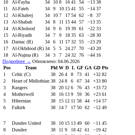
10
Al-Fayha
34
10
8
16
41
54
−13
38
11
Al-Fateh
34
9
10
15
41
55
−14
37
12
Al-Khaleej
34
10
7
17
54
62
−8
37
13
Al-Shabab
34
8
11
15
44
57
−13
35
14
Al-Kholood
34
9
6
19
39
61
−22
33
15
Al-Riyadh
34
7
9
18
35
63
−28
30
16
Damac (R)
34
6
11
17
32
55
−23
29
17
Al-Okhdood (R)
34
5
5
24
27
70
−43
20
18
Al-Najma (R)
34
3
7
24
32
76
−44
16
Подробнее →
Обновлено: 04.06.2026
Pos
Team
Pld
W
D
L
GF
GA
GD
Pts
1
Celtic (C)
38
26
4
8
73
41
+32
82
2
Heart of Midlothian
38
24
8
6
67
34
+33
80
3
Rangers
38
20
12
6
76
43
+33
72
4
Motherwell
38
16
13
9
59
36
+23
61
5
Hibernian
38
15
12
11
58
44
+14
57
6
Falkirk
38
14
7
17
50
62
−12
49
7
Dundee United
38
10
15
13
49
60
−11
45
8
Dundee
38
11
9
18
42
61
−19
42