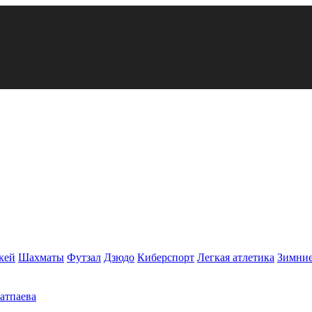
кей
Шахматы
Футзал
Дзюдо
Киберспорт
Легкая атлетика
Зимние
Сатпаева