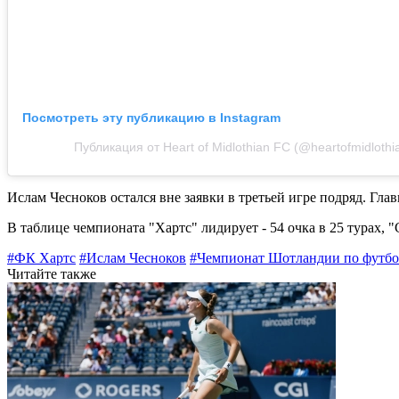
Посмотреть эту публикацию в Instagram
Публикация от Heart of Midlothian FC (@heartofmidlothi
Ислам Чесноков остался вне заявки в третьей игре подряд. Гла
В таблице чемпионата "Хартс" лидирует - 54 очка в 25 турах, "
#ФК Хартс
#Ислам Чесноков
#Чемпионат Шотландии по футбо
Читайте также