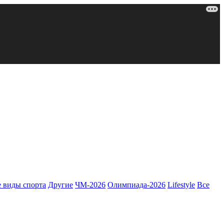
 виды спорта
Другие
ЧМ-2026
Олимпиада-2026
Lifestyle
Все