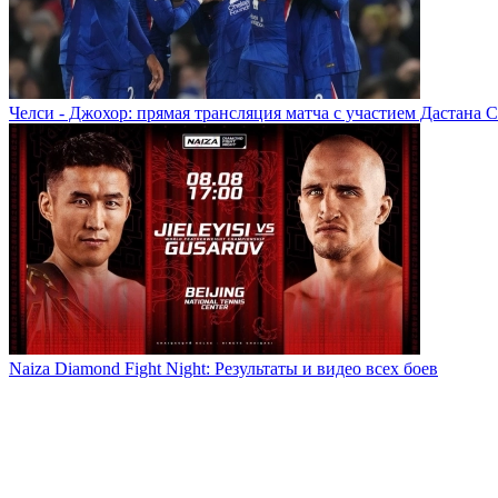
Челси - Джохор: прямая трансляция матча с участием Дастана 
Naiza Diamond Fight Night: Результаты и видео всех боев