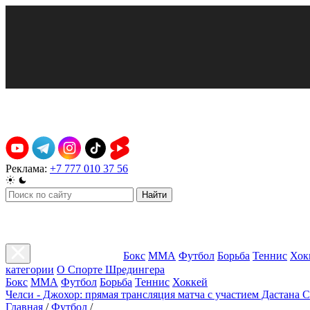
Реклама:
+7 777 010 37 56
Найти
Бокс
ММА
Футбол
Борьба
Теннис
Хок
категории
О Спорте Шредингера
Бокс
ММА
Футбол
Борьба
Теннис
Хоккей
Челси - Джохор: прямая трансляция матча с участием Дастана 
Главная
/
Футбол
/