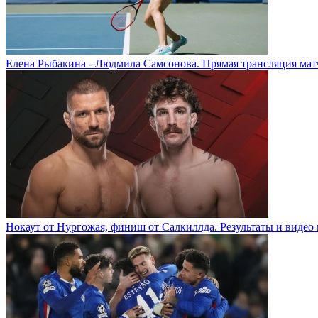
Елена Рыбакина - Людмила Самсонова. Прямая трансляция матч
Нокаут от Нургожая, финиш от Салкиллда. Результаты и видео 