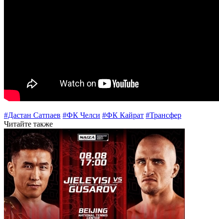
#Дастан Сатпаев
#ФК Челси
#ФК Кайрат
#Трансфер
Читайте также