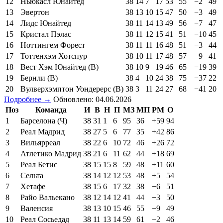
12
Ньюкасл Юнайтед
38
14
7
17
53
55
−2
49
13
Эвертон
38
13
10
15
47
50
−3
49
14
Лидс Юнайтед
38
11
14
13
49
56
−7
47
15
Кристал Пэлас
38
11
12
15
41
51
−10
45
16
Ноттингем Форест
38
11
11
16
48
51
−3
44
17
Тоттенхэм Хотспур
38
10
11
17
48
57
−9
41
18
Вест Хэм Юнайтед (В)
38
10
9
19
46
65
−19
39
19
Бернли (В)
38
4
10
24
38
75
−37
22
20
Вулверхэмптон Уондерерс (В)
38
3
11
24
27
68
−41
20
Подробнее →
Обновлено: 04.06.2026
Поз
Команда
И
В
Н
П
МЗ
МП
РМ
О
1
Барселона (Ч)
38
31
1
6
95
36
+59
94
2
Реал Мадрид
38
27
5
6
77
35
+42
86
3
Вильярреал
38
22
6
10
72
46
+26
72
4
Атлетико Мадрид
38
21
6
11
62
44
+18
69
5
Реал Бетис
38
15
15
8
59
48
+11
60
6
Сельта
38
14
12
12
53
48
+5
54
7
Хетафе
38
15
6
17
32
38
−6
51
8
Райо Вальекано
38
12
14
12
41
44
−3
50
9
Валенсия
38
13
10
15
46
55
−9
49
10
Реал Сосьедад
38
11
13
14
59
61
−2
46