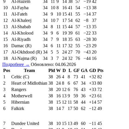
9
Al-Hazem
34
11
9
14
38
57
−19
42
10
Al-Fayha
34
10
8
16
41
54
−13
38
11
Al-Fateh
34
9
10
15
41
55
−14
37
12
Al-Khaleej
34
10
7
17
54
62
−8
37
13
Al-Shabab
34
8
11
15
44
57
−13
35
14
Al-Kholood
34
9
6
19
39
61
−22
33
15
Al-Riyadh
34
7
9
18
35
63
−28
30
16
Damac (R)
34
6
11
17
32
55
−23
29
17
Al-Okhdood (R)
34
5
5
24
27
70
−43
20
18
Al-Najma (R)
34
3
7
24
32
76
−44
16
Подробнее →
Обновлено: 04.06.2026
Pos
Team
Pld
W
D
L
GF
GA
GD
Pts
1
Celtic (C)
38
26
4
8
73
41
+32
82
2
Heart of Midlothian
38
24
8
6
67
34
+33
80
3
Rangers
38
20
12
6
76
43
+33
72
4
Motherwell
38
16
13
9
59
36
+23
61
5
Hibernian
38
15
12
11
58
44
+14
57
6
Falkirk
38
14
7
17
50
62
−12
49
7
Dundee United
38
10
15
13
49
60
−11
45