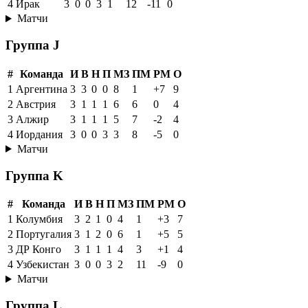
4
Ирак
3
0
0
3
1
12
-11
0
Матчи
Группа J
#
Команда
И
В
Н
П
МЗ
ПМ
РМ
О
1
Аргентина
3
3
0
0
8
1
+7
9
2
Австрия
3
1
1
1
6
6
0
4
3
Алжир
3
1
1
1
5
7
-2
4
4
Иордания
3
0
0
3
3
8
-5
0
Матчи
Группа K
#
Команда
И
В
Н
П
МЗ
ПМ
РМ
О
1
Колумбия
3
2
1
0
4
1
+3
7
2
Португалия
3
1
2
0
6
1
+5
5
3
ДР Конго
3
1
1
1
4
3
+1
4
4
Узбекистан
3
0
0
3
2
11
-9
0
Матчи
Группа L