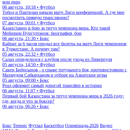
млн евро
06 августа, 10:18 • Футбол
Тобол и Партизан начали матч Лиги конференций. А где мне
посмотреть прямую трансляцию?
07 августа, 00:01 • Футбол
Казахстанец в бою за титул чемпиона мира. Кто такой
Мейирим Нурсултанов: биография, бои
06 августа, 21:30 • Бокс
Кайрат за 6 часов продал все билеты на матч Лиги чемпионов
в Туркестане. А почему там?
05 августа, 22:32 • Футбол
Салах определился с клубом после ухода из Ливерпуля
05 августа, 14:50 • Футбол
Сакен Бибосынов - о срыве титульного боя, противостоянии с
Махмудом Сабырханом и отборе на Азиатские игры
05 августа, 09:00 • Бокс
Реал оформит самый дорогой трансфер в истории
06 августа, 11:07 • Футбол
Первый бой Казахстана за титул чемпиона мира в 2026 году:
где, когда и что за боксер?
06 августа, 06:26 • Бокс
Бокс
Теннис
Футзал
Баскетбол
Олимпиада-2026
Видео