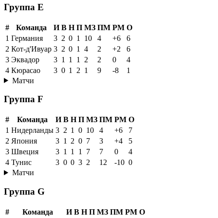
Группа E
#
Команда
И
В
Н
П
МЗ
ПМ
РМ
О
1
Германия
3
2
0
1
10
4
+6
6
2
Кот-д'Ивуар
3
2
0
1
4
2
+2
6
3
Эквадор
3
1
1
1
2
2
0
4
4
Кюрасао
3
0
1
2
1
9
-8
1
Матчи
Группа F
#
Команда
И
В
Н
П
МЗ
ПМ
РМ
О
1
Нидерланды
3
2
1
0
10
4
+6
7
2
Япония
3
1
2
0
7
3
+4
5
3
Швеция
3
1
1
1
7
7
0
4
4
Тунис
3
0
0
3
2
12
-10
0
Матчи
Группа G
#
Команда
И
В
Н
П
МЗ
ПМ
РМ
О