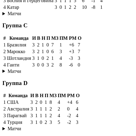
3
Босния и Герцеговина
3
1
1
1
5
6
-1
4
4
Катар
3
0
1
2
2
10
-8
1
Матчи
Группа C
#
Команда
И
В
Н
П
МЗ
ПМ
РМ
О
1
Бразилия
3
2
1
0
7
1
+6
7
2
Марокко
3
2
1
0
6
3
+3
7
3
Шотландия
3
1
0
2
1
4
-3
3
4
Гаити
3
0
0
3
2
8
-6
0
Матчи
Группа D
#
Команда
И
В
Н
П
МЗ
ПМ
РМ
О
1
США
3
2
0
1
8
4
+4
6
2
Австралия
3
1
1
1
2
2
0
4
3
Парагвай
3
1
1
1
2
4
-2
4
4
Турция
3
1
0
2
3
5
-2
3
Матчи