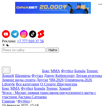
Реклама:
+7 777 010 37 56
Найти
Бокс
ММА
Футбол
Борьба
Теннис
Хоккей
Шахматы
Футзал
Дзюдо
Киберспорт
Легкая атлетика
Зимние виды спорта
Другие
ЧМ-2026
Олимпиада-2026
Lifestyle
Все категории
О Спорте Шредингера
Бокс
ММА
Футбол
Борьба
Теннис
Хоккей
Челси - Милан: прямая трансляция предсезонного матча с
участием Дастана Сатпаева
Главная
/
Футбол
/
10 февраля 2025, 15:18