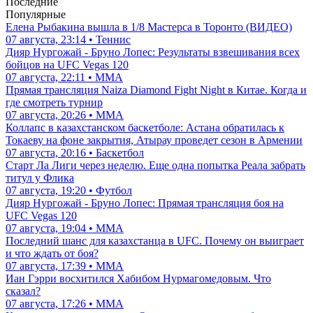
Последние
Популярные
Елена Рыбакина вышла в 1/8 Мастерса в Торонто (ВИДЕО)
07 августа, 23:14 • Теннис
Дияр Нургожай - Бруно Лопес: Результаты взвешивания всех
бойцов на UFC Vegas 120
07 августа, 22:11 • ММА
Прямая трансляция Naiza Diamond Fight Night в Китае. Когда и
где смотреть турнир
07 августа, 20:26 • ММА
Коллапс в казахстанском баскетболе: Астана обратилась к
Токаеву на фоне закрытия, Атырау проведет сезон в Армении
07 августа, 20:16 • Баскетбол
Старт Ла Лиги через неделю. Еще одна попытка Реала забрать
титул у Флика
07 августа, 19:20 • Футбол
Дияр Нургожай - Бруно Лопес: Прямая трансляция боя на
UFC Vegas 120
07 августа, 19:04 • ММА
Последний шанс для казахстанца в UFC. Почему он выиграет
и что ждать от боя?
07 августа, 17:39 • ММА
Иан Гэрри восхитился Хабибом Нурмагомедовым. Что
сказал?
07 августа, 17:26 • ММА