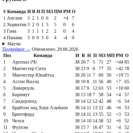
#
Команда
И
В
Н
П
МЗ
ПМ
РМ
О
1
Англия
3
2
1
0
6
2
+4
7
2
Хорватия
3
2
0
1
5
5
0
6
3
Гана
3
1
1
1
2
2
0
4
4
Панама
3
0
0
3
0
4
-4
0
Матчи
Подробнее →
Обновлено: 29.06.2026
Поз
Команда
И
В
Н
П
МЗ
МП
РМ
О
1
Арсенал (Ч)
38
26
7
5
71
27
+44
85
2
Манчестер Сити
38
23
9
6
77
35
+42
78
3
Манчестер Юнайтед
38
20
11
7
69
50
+19
71
4
Астон Вилла
38
19
8
11
56
49
+7
65
5
Ливерпуль
38
17
9
12
63
53
+10
60
6
Борнмут
38
13
18
7
58
54
+4
57
7
Сандерленд
38
14
12
12
42
48
−6
54
8
Брайтон энд Хоув Альбион
38
14
11
13
52
46
+6
53
9
Брентфорд
38
14
11
13
55
52
+3
53
10
Челси
38
14
10
14
58
52
+6
52
11
Фулхэм
38
15
7
16
47
51
−4
52