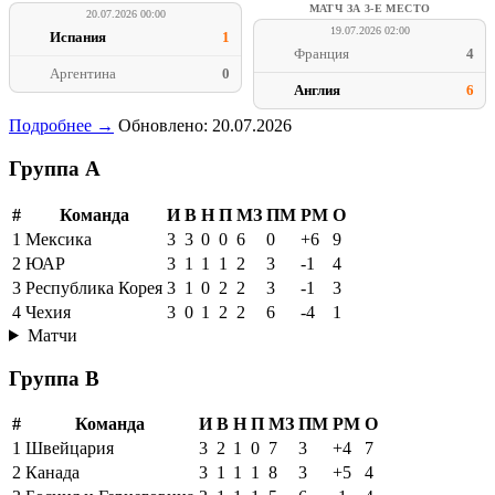
МАТЧ ЗА 3-Е МЕСТО
20.07.2026 00:00
19.07.2026 02:00
Испания
1
Франция
4
Аргентина
0
Англия
6
Подробнее →
Обновлено: 20.07.2026
Группа A
#
Команда
И
В
Н
П
МЗ
ПМ
РМ
О
1
Мексика
3
3
0
0
6
0
+6
9
2
ЮАР
3
1
1
1
2
3
-1
4
3
Республика Корея
3
1
0
2
2
3
-1
3
4
Чехия
3
0
1
2
2
6
-4
1
Матчи
Группа B
#
Команда
И
В
Н
П
МЗ
ПМ
РМ
О
1
Швейцария
3
2
1
0
7
3
+4
7
2
Канада
3
1
1
1
8
3
+5
4