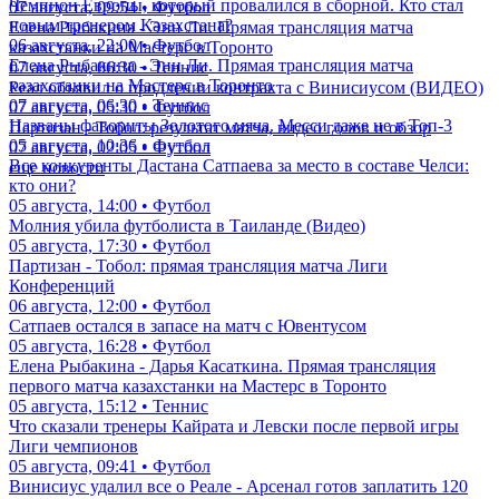
Чемпион Европы, который провалился в сборной. Кто стал
07 августа, 09:54 • Футбол
новым тренером Казахстана?
Елена Рыбакина - Энн Ли. Прямая трансляция матча
06 августа, 22:00 • Футбол
казахстанки на Мастерс в Торонто
Елена Рыбакина - Энн Ли. Прямая трансляция матча
07 августа, 06:30 • Теннис
казахстанки на Мастерс в Торонто
Реал объявил о продлении контракта с Винисиусом (ВИДЕО)
07 августа, 06:30 • Теннис
07 августа, 05:30 • Футбол
Названы фавориты Золотого мяча. Месси даже не в Топ-3
Партизан - Тобол: результат матча, видео голов и обзор
05 августа, 10:36 • Футбол
07 августа, 02:05 • Футбол
Все конкуренты Дастана Сатпаева за место в составе Челси:
еще новости
кто они?
05 августа, 14:00 • Футбол
Молния убила футболиста в Таиланде (Видео)
05 августа, 17:30 • Футбол
Партизан - Тобол: прямая трансляция матча Лиги
Конференций
06 августа, 12:00 • Футбол
Сатпаев остался в запасе на матч с Ювентусом
05 августа, 16:28 • Футбол
Елена Рыбакина - Дарья Касаткина. Прямая трансляция
первого матча казахстанки на Мастерс в Торонто
05 августа, 15:12 • Теннис
Что сказали тренеры Кайрата и Левски после первой игры
Лиги чемпионов
05 августа, 09:41 • Футбол
Винисиус удалил все о Реале - Арсенал готов заплатить 120