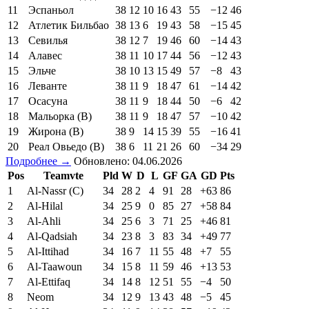
11
Эспаньол
38
12
10
16
43
55
−12
46
12
Атлетик Бильбао
38
13
6
19
43
58
−15
45
13
Севилья
38
12
7
19
46
60
−14
43
14
Алавес
38
11
10
17
44
56
−12
43
15
Эльче
38
10
13
15
49
57
−8
43
16
Леванте
38
11
9
18
47
61
−14
42
17
Осасуна
38
11
9
18
44
50
−6
42
18
Мальорка (В)
38
11
9
18
47
57
−10
42
19
Жирона (В)
38
9
14
15
39
55
−16
41
20
Реал Овьедо (В)
38
6
11
21
26
60
−34
29
Подробнее →
Обновлено: 04.06.2026
Pos
Teamvte
Pld
W
D
L
GF
GA
GD
Pts
1
Al-Nassr (C)
34
28
2
4
91
28
+63
86
2
Al-Hilal
34
25
9
0
85
27
+58
84
3
Al-Ahli
34
25
6
3
71
25
+46
81
4
Al-Qadsiah
34
23
8
3
83
34
+49
77
5
Al-Ittihad
34
16
7
11
55
48
+7
55
6
Al-Taawoun
34
15
8
11
59
46
+13
53
7
Al-Ettifaq
34
14
8
12
51
55
−4
50
8
Neom
34
12
9
13
43
48
−5
45