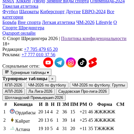
ММА
Хоккей
Дзюдо
Зимние виды спорта
Олимпиада-2024
Тяжелая атлетика
Футбол
Шахматы
Киберспорт
Другие
ЕВРО-2024
Все
категории
Борьба
Вне спорта
Легкая атлетика
ЧМ-2026
Lifestyle
О
Спорте Шредингера
Qazsport онлайн
© Cпорт Шредингера 2026
|
Политика конфиденциальности
18+
Редакция:
+7 705 479 65 20
Реклама:
+7 777 010 37 56
Социальные сети:
Турнирные таблицы
▾
Турнирные таблицы
×
КПЛ-2026
ЧМ-2026 по футболу
ЧМ-2026 по футболу. Группы
АПЛ-2026
Ла Лига-2026
Саудовская Про-лига-2026
Шотландский Премьершип-2026
#
Команда
И
В
Н
П
ЗМ
ПМ
РМ
О
Форма
СМ
1
20
14
4
2
36
15
+21
46
ЖЖЖЖЖ
Ордабасы
2
20
13
6
1
39
14
+25
45
ЖЖЖЖЖ
Кайрат
3
19
10
5
4
31
20
+11
35
ТЖЖЖЖ
Астана