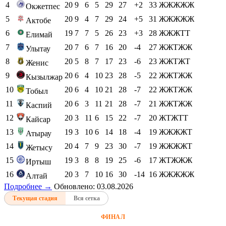
4
20
9
6
5
29
27
+2
33
ЖЖЖЖЖ
Окжетпес
5
20
9
4
7
29
24
+5
31
ЖЖЖЖЖ
Актобе
6
19
7
7
5
26
23
+3
28
ЖЖЖТТ
Елимай
7
20
7
6
7
16
20
-4
27
ЖЖТЖЖ
Улытау
8
20
5
8
7
17
23
-6
23
ЖЖТЖТ
Женис
9
20
6
4
10
23
28
-5
22
ЖЖТЖЖ
Кызылжар
10
20
6
4
10
21
28
-7
22
ЖЖТЖЖ
Тобыл
11
20
6
3
11
21
28
-7
21
ЖЖТЖЖ
Каспий
12
20
3
11
6
15
22
-7
20
ЖТЖТТ
Кайсар
13
19
3
10
6
14
18
-4
19
ЖЖЖЖТ
Атырау
14
20
4
7
9
23
30
-7
19
ЖЖЖЖТ
Жетысу
15
19
3
8
8
19
25
-6
17
ЖТЖЖЖ
Иртыш
16
20
3
7
10
16
30
-14
16
ЖЖЖЖЖ
Алтай
Подробнее →
Обновлено: 03.08.2026
Текущая стадия
Вся сетка
ФИНАЛ