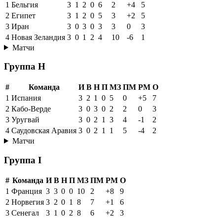
1
Бельгия
3
1
2
0
6
2
+4
5
2
Египет
3
1
2
0
5
3
+2
5
3
Иран
3
0
3
0
3
3
0
3
4
Новая Зеландия
3
0
1
2
4
10
-6
1
Матчи
Группа H
#
Команда
И
В
Н
П
МЗ
ПМ
РМ
О
1
Испания
3
2
1
0
5
0
+5
7
2
Кабо-Верде
3
0
3
0
2
2
0
3
3
Уругвай
3
0
2
1
3
4
-1
2
4
Саудовская Аравия
3
0
2
1
1
5
-4
2
Матчи
Группа I
#
Команда
И
В
Н
П
МЗ
ПМ
РМ
О
1
Франция
3
3
0
0
10
2
+8
9
2
Норвегия
3
2
0
1
8
7
+1
6
3
Сенегал
3
1
0
2
8
6
+2
3