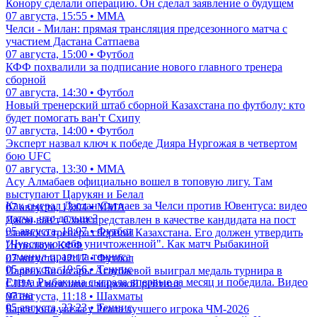
Конору сделали операцию. Он сделал заявление о будущем
07 августа, 15:55 • ММА
Челси - Милан: прямая трансляция предсезонного матча с
участием Дастана Сатпаева
07 августа, 15:00 • Футбол
КФФ похвалили за подписание нового главного тренера
сборной
07 августа, 14:30 • Футбол
Новый тренерский штаб сборной Казахстана по футболу: кто
будет помогать ван'т Схипу
07 августа, 14:00 • Футбол
Эксперт назвал ключ к победе Дияра Нургожая в четвертом
бою UFC
07 августа, 13:30 • ММА
Асу Алмабаев официально вошел в топовую лигу. Там
выступают Царукян и Белал
Как сыграл Дастан Сатпаев за Челси против Ювентуса: видео
07 августа, 13:04 • ММА
матча, что дальше?
Джон ван'т Схип представлен в качестве кандидата на пост
05 августа, 18:07 • Футбол
главного тренера сборной Казахстана. Его должен утвердить
"Чувствую себя уничтоженной". Как матч Рыбакиной
Исполком КФФ
изменил правила тенниса
07 августа, 12:17 • Футбол
05 августа, 19:56 • Теннис
Парень Бибисары Асаубаевой выиграл медаль турнира в
Елена Рыбакина сыграла впервые за месяц и победила. Видео
США и возглавил мировой рейтинг
матча
07 августа, 11:18 • Шахматы
05 августа, 23:23 • Теннис
Барселона увела у Реала лучшего игрока ЧМ-2026