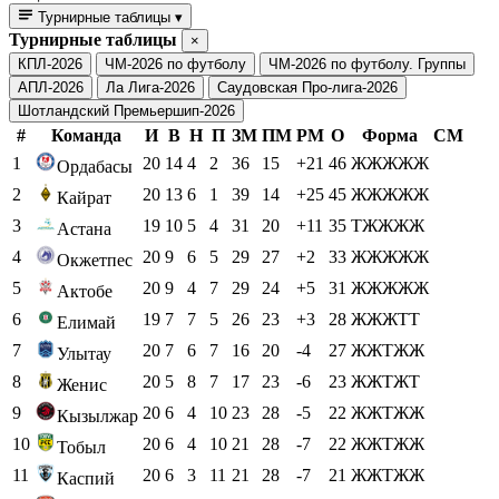
Турнирные таблицы
▾
Турнирные таблицы
×
КПЛ-2026
ЧМ-2026 по футболу
ЧМ-2026 по футболу. Группы
АПЛ-2026
Ла Лига-2026
Саудовская Про-лига-2026
Шотландский Премьершип-2026
#
Команда
И
В
Н
П
ЗМ
ПМ
РМ
О
Форма
СМ
1
20
14
4
2
36
15
+21
46
ЖЖЖЖЖ
Ордабасы
2
20
13
6
1
39
14
+25
45
ЖЖЖЖЖ
Кайрат
3
19
10
5
4
31
20
+11
35
ТЖЖЖЖ
Астана
4
20
9
6
5
29
27
+2
33
ЖЖЖЖЖ
Окжетпес
5
20
9
4
7
29
24
+5
31
ЖЖЖЖЖ
Актобе
6
19
7
7
5
26
23
+3
28
ЖЖЖТТ
Елимай
7
20
7
6
7
16
20
-4
27
ЖЖТЖЖ
Улытау
8
20
5
8
7
17
23
-6
23
ЖЖТЖТ
Женис
9
20
6
4
10
23
28
-5
22
ЖЖТЖЖ
Кызылжар
10
20
6
4
10
21
28
-7
22
ЖЖТЖЖ
Тобыл
11
20
6
3
11
21
28
-7
21
ЖЖТЖЖ
Каспий