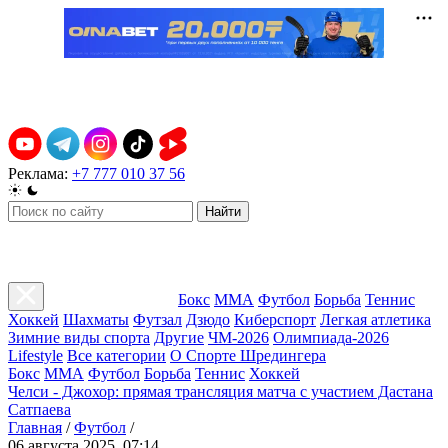
Реклама:
+7 777 010 37 56
Найти
Бокс
ММА
Футбол
Борьба
Теннис
Хоккей
Шахматы
Футзал
Дзюдо
Киберспорт
Легкая атлетика
Зимние виды спорта
Другие
ЧМ-2026
Олимпиада-2026
Lifestyle
Все категории
О Спорте Шредингера
Бокс
ММА
Футбол
Борьба
Теннис
Хоккей
Челси - Джохор: прямая трансляция матча с участием Дастана
Сатпаева
Главная
/
Футбол
/
06 августа 2025, 07:14