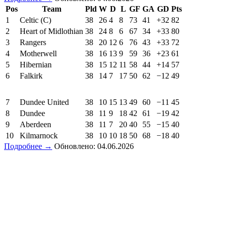
Pos
Team
Pld
W
D
L
GF
GA
GD
Pts
1
Celtic (C)
38
26
4
8
73
41
+32
82
2
Heart of Midlothian
38
24
8
6
67
34
+33
80
3
Rangers
38
20
12
6
76
43
+33
72
4
Motherwell
38
16
13
9
59
36
+23
61
5
Hibernian
38
15
12
11
58
44
+14
57
6
Falkirk
38
14
7
17
50
62
−12
49
7
Dundee United
38
10
15
13
49
60
−11
45
8
Dundee
38
11
9
18
42
61
−19
42
9
Aberdeen
38
11
7
20
40
55
−15
40
10
Kilmarnock
38
10
10
18
50
68
−18
40
Подробнее →
Обновлено: 04.06.2026