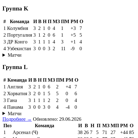
Группа K
#
Команда
И
В
Н
П
МЗ
ПМ
РМ
О
1
Колумбия
3
2
1
0
4
1
+3
7
2
Португалия
3
1
2
0
6
1
+5
5
3
ДР Конго
3
1
1
1
4
3
+1
4
4
Узбекистан
3
0
0
3
2
11
-9
0
Матчи
Группа L
#
Команда
И
В
Н
П
МЗ
ПМ
РМ
О
1
Англия
3
2
1
0
6
2
+4
7
2
Хорватия
3
2
0
1
5
5
0
6
3
Гана
3
1
1
1
2
2
0
4
4
Панама
3
0
0
3
0
4
-4
0
Матчи
Подробнее →
Обновлено: 29.06.2026
Поз
Команда
И
В
Н
П
МЗ
МП
РМ
О
1
Арсенал (Ч)
38
26
7
5
71
27
+44
85