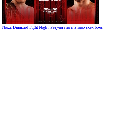
Naiza Diamond Fight Night: Результаты и видео всех боев