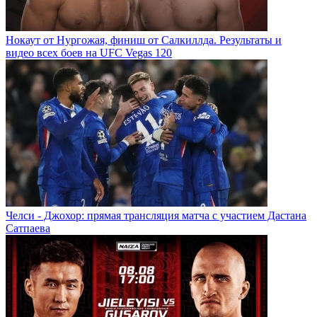
Нокаут от Нургожая, финиш от Салкиллда. Результаты и
видео всех боев на UFC Vegas 120
Челси - Джохор: прямая трансляция матча с участием Дастана
Сатпаева