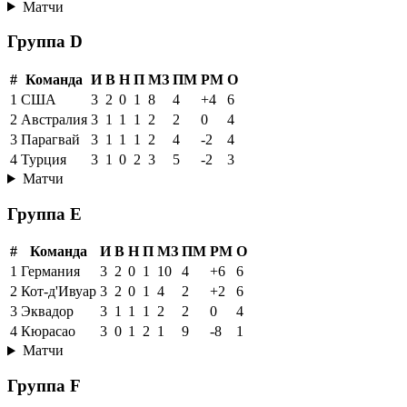
Матчи
Группа D
#
Команда
И
В
Н
П
МЗ
ПМ
РМ
О
1
США
3
2
0
1
8
4
+4
6
2
Австралия
3
1
1
1
2
2
0
4
3
Парагвай
3
1
1
1
2
4
-2
4
4
Турция
3
1
0
2
3
5
-2
3
Матчи
Группа E
#
Команда
И
В
Н
П
МЗ
ПМ
РМ
О
1
Германия
3
2
0
1
10
4
+6
6
2
Кот-д'Ивуар
3
2
0
1
4
2
+2
6
3
Эквадор
3
1
1
1
2
2
0
4
4
Кюрасао
3
0
1
2
1
9
-8
1
Матчи
Группа F