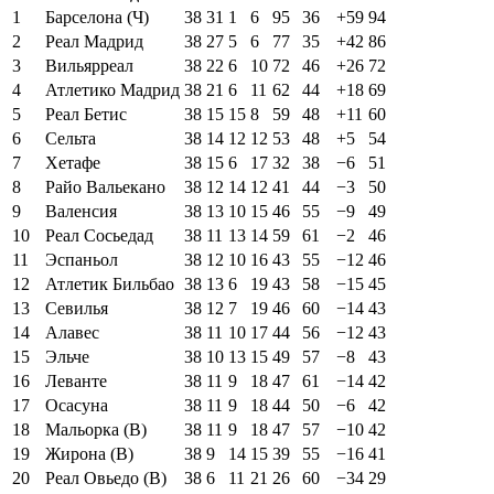
1
Барселона (Ч)
38
31
1
6
95
36
+59
94
2
Реал Мадрид
38
27
5
6
77
35
+42
86
3
Вильярреал
38
22
6
10
72
46
+26
72
4
Атлетико Мадрид
38
21
6
11
62
44
+18
69
5
Реал Бетис
38
15
15
8
59
48
+11
60
6
Сельта
38
14
12
12
53
48
+5
54
7
Хетафе
38
15
6
17
32
38
−6
51
8
Райо Вальекано
38
12
14
12
41
44
−3
50
9
Валенсия
38
13
10
15
46
55
−9
49
10
Реал Сосьедад
38
11
13
14
59
61
−2
46
11
Эспаньол
38
12
10
16
43
55
−12
46
12
Атлетик Бильбао
38
13
6
19
43
58
−15
45
13
Севилья
38
12
7
19
46
60
−14
43
14
Алавес
38
11
10
17
44
56
−12
43
15
Эльче
38
10
13
15
49
57
−8
43
16
Леванте
38
11
9
18
47
61
−14
42
17
Осасуна
38
11
9
18
44
50
−6
42
18
Мальорка (В)
38
11
9
18
47
57
−10
42
19
Жирона (В)
38
9
14
15
39
55
−16
41
20
Реал Овьедо (В)
38
6
11
21
26
60
−34
29