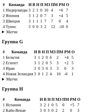
#
Команда
И
В
Н
П
МЗ
ПМ
РМ
О
1
Нидерланды
3
2
1
0
10
4
+6
7
2
Япония
3
1
2
0
7
3
+4
5
3
Швеция
3
1
1
1
7
7
0
4
4
Тунис
3
0
0
3
2
12
-10
0
Матчи
Группа G
#
Команда
И
В
Н
П
МЗ
ПМ
РМ
О
1
Бельгия
3
1
2
0
6
2
+4
5
2
Египет
3
1
2
0
5
3
+2
5
3
Иран
3
0
3
0
3
3
0
3
4
Новая Зеландия
3
0
1
2
4
10
-6
1
Матчи
Группа H
#
Команда
И
В
Н
П
МЗ
ПМ
РМ
О
1
Испания
3
2
1
0
5
0
+5
7
2
Кабо-Верде
3
0
3
0
2
2
0
3