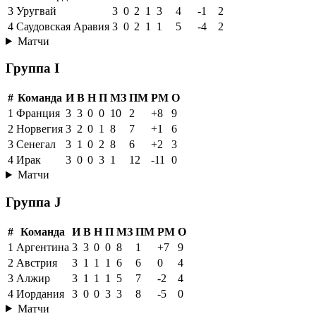
3
Уругвай
3
0
2
1
3
4
-1
2
4
Саудовская Аравия
3
0
2
1
1
5
-4
2
Матчи
Группа I
#
Команда
И
В
Н
П
МЗ
ПМ
РМ
О
1
Франция
3
3
0
0
10
2
+8
9
2
Норвегия
3
2
0
1
8
7
+1
6
3
Сенегал
3
1
0
2
8
6
+2
3
4
Ирак
3
0
0
3
1
12
-11
0
Матчи
Группа J
#
Команда
И
В
Н
П
МЗ
ПМ
РМ
О
1
Аргентина
3
3
0
0
8
1
+7
9
2
Австрия
3
1
1
1
6
6
0
4
3
Алжир
3
1
1
1
5
7
-2
4
4
Иордания
3
0
0
3
3
8
-5
0
Матчи