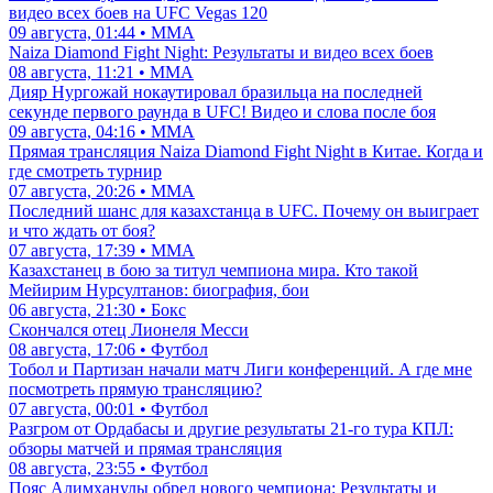
видео всех боев на UFC Vegas 120
09 августа, 01:44 • ММА
Naiza Diamond Fight Night: Результаты и видео всех боев
08 августа, 11:21 • ММА
Дияр Нургожай нокаутировал бразильца на последней
секунде первого раунда в UFC! Видео и слова после боя
09 августа, 04:16 • ММА
Прямая трансляция Naiza Diamond Fight Night в Китае. Когда и
где смотреть турнир
07 августа, 20:26 • ММА
Последний шанс для казахстанца в UFC. Почему он выиграет
и что ждать от боя?
07 августа, 17:39 • ММА
Казахстанец в бою за титул чемпиона мира. Кто такой
Мейирим Нурсултанов: биография, бои
06 августа, 21:30 • Бокс
Скончался отец Лионеля Месси
08 августа, 17:06 • Футбол
Тобол и Партизан начали матч Лиги конференций. А где мне
посмотреть прямую трансляцию?
07 августа, 00:01 • Футбол
Разгром от Ордабасы и другие результаты 21-го тура КПЛ:
обзоры матчей и прямая трансляция
08 августа, 23:55 • Футбол
Пояс Алимханулы обрел нового чемпиона: Результаты и