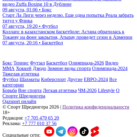
видео Zuffa Boxing 10 в Дублине
09 августа, 01:06 • Бокс
Старт Ла Лиги через неделю. Еще одна попытка Реала забрать
титул у Флика
07 августа, 19:20 • Футбол
Коллапс в казахстанском баскетболе: Астана обратилась к
Токаеву на фоне закрытия, Атырау проведет сезон в Армении
07 августа, 20:16 • Баскетбол
Бокс
Теннис
Футзал
Баскетбол
Олимпиада-2026
Видео
ММА
Хоккей
Дзюдо
Зимние виды спорта
Олимпиада-2024
Тяжелая атлетика
Футбол
Шахматы
Киберспорт
Другие
ЕВРО-2024
Все
категории
Борьба
Вне спорта
Легкая атлетика
ЧМ-2026
Lifestyle
О
Спорте Шредингера
Qazsport онлайн
© Cпорт Шредингера 2026
|
Политика конфиденциальности
18+
Редакция:
+7 705 479 65 20
Реклама:
+7 777 010 37 56
Социальные сети: