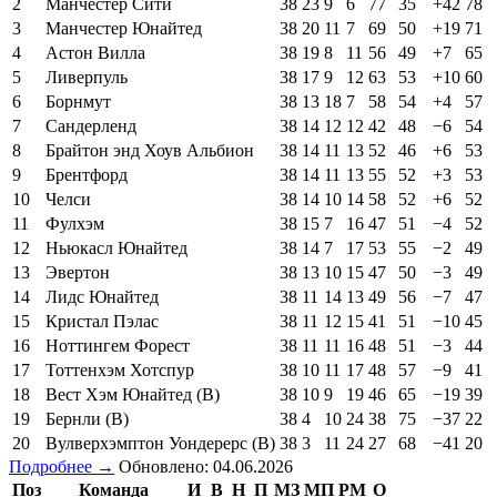
2
Манчестер Сити
38
23
9
6
77
35
+42
78
3
Манчестер Юнайтед
38
20
11
7
69
50
+19
71
4
Астон Вилла
38
19
8
11
56
49
+7
65
5
Ливерпуль
38
17
9
12
63
53
+10
60
6
Борнмут
38
13
18
7
58
54
+4
57
7
Сандерленд
38
14
12
12
42
48
−6
54
8
Брайтон энд Хоув Альбион
38
14
11
13
52
46
+6
53
9
Брентфорд
38
14
11
13
55
52
+3
53
10
Челси
38
14
10
14
58
52
+6
52
11
Фулхэм
38
15
7
16
47
51
−4
52
12
Ньюкасл Юнайтед
38
14
7
17
53
55
−2
49
13
Эвертон
38
13
10
15
47
50
−3
49
14
Лидс Юнайтед
38
11
14
13
49
56
−7
47
15
Кристал Пэлас
38
11
12
15
41
51
−10
45
16
Ноттингем Форест
38
11
11
16
48
51
−3
44
17
Тоттенхэм Хотспур
38
10
11
17
48
57
−9
41
18
Вест Хэм Юнайтед (В)
38
10
9
19
46
65
−19
39
19
Бернли (В)
38
4
10
24
38
75
−37
22
20
Вулверхэмптон Уондерерс (В)
38
3
11
24
27
68
−41
20
Подробнее →
Обновлено: 04.06.2026
Поз
Команда
И
В
Н
П
МЗ
МП
РМ
О