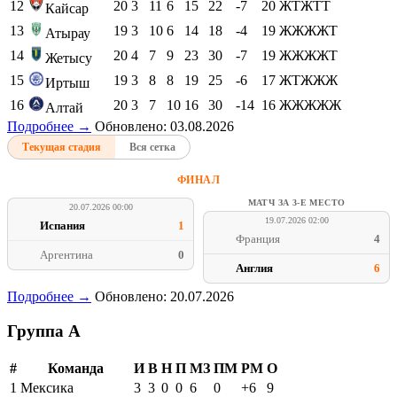
12
20
3
11
6
15
22
-7
20
ЖТЖТТ
Кайсар
13
19
3
10
6
14
18
-4
19
ЖЖЖЖТ
Атырау
14
20
4
7
9
23
30
-7
19
ЖЖЖЖТ
Жетысу
15
19
3
8
8
19
25
-6
17
ЖТЖЖЖ
Иртыш
16
20
3
7
10
16
30
-14
16
ЖЖЖЖЖ
Алтай
Подробнее →
Обновлено: 03.08.2026
Текущая стадия
Вся сетка
ФИНАЛ
МАТЧ ЗА 3-Е МЕСТО
20.07.2026 00:00
19.07.2026 02:00
Испания
1
Франция
4
Аргентина
0
Англия
6
Подробнее →
Обновлено: 20.07.2026
Группа A
#
Команда
И
В
Н
П
МЗ
ПМ
РМ
О
1
Мексика
3
3
0
0
6
0
+6
9