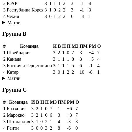
2
ЮАР
3
1
1
1
2
3
-1
4
3
Республика Корея
3
1
0
2
2
3
-1
3
4
Чехия
3
0
1
2
2
6
-4
1
Матчи
Группа B
#
Команда
И
В
Н
П
МЗ
ПМ
РМ
О
1
Швейцария
3
2
1
0
7
3
+4
7
2
Канада
3
1
1
1
8
3
+5
4
3
Босния и Герцеговина
3
1
1
1
5
6
-1
4
4
Катар
3
0
1
2
2
10
-8
1
Матчи
Группа C
#
Команда
И
В
Н
П
МЗ
ПМ
РМ
О
1
Бразилия
3
2
1
0
7
1
+6
7
2
Марокко
3
2
1
0
6
3
+3
7
3
Шотландия
3
1
0
2
1
4
-3
3
4
Гаити
3
0
0
3
2
8
-6
0