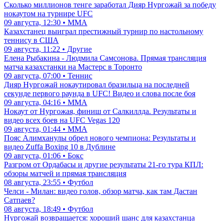
Сколько миллионов тенге заработал Дияр Нургожай за победу
нокаутом на турнире UFC
09 августа, 12:30 • ММА
Казахстанец выиграл престижный турнир по настольному
теннису в США
09 августа, 11:22 • Другие
Елена Рыбакина - Людмила Самсонова. Прямая трансляция
матча казахстанки на Мастерс в Торонто
09 августа, 07:00 • Теннис
Дияр Нургожай нокаутировал бразильца на последней
секунде первого раунда в UFC! Видео и слова после боя
09 августа, 04:16 • ММА
Нокаут от Нургожая, финиш от Салкиллда. Результаты и
видео всех боев на UFC Vegas 120
09 августа, 01:44 • ММА
Пояс Алимханулы обрел нового чемпиона: Результаты и
видео Zuffa Boxing 10 в Дублине
09 августа, 01:06 • Бокс
Разгром от Ордабасы и другие результаты 21-го тура КПЛ:
обзоры матчей и прямая трансляция
08 августа, 23:55 • Футбол
Челси - Милан: видео голов, обзор матча, как там Дастан
Сатпаев?
08 августа, 18:49 • Футбол
Нургожай возвращается: хороший шанс для казахстанца