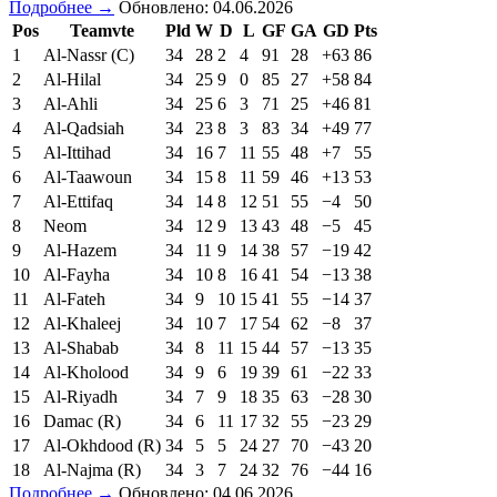
Подробнее →
Обновлено: 04.06.2026
Pos
Teamvte
Pld
W
D
L
GF
GA
GD
Pts
1
Al-Nassr (C)
34
28
2
4
91
28
+63
86
2
Al-Hilal
34
25
9
0
85
27
+58
84
3
Al-Ahli
34
25
6
3
71
25
+46
81
4
Al-Qadsiah
34
23
8
3
83
34
+49
77
5
Al-Ittihad
34
16
7
11
55
48
+7
55
6
Al-Taawoun
34
15
8
11
59
46
+13
53
7
Al-Ettifaq
34
14
8
12
51
55
−4
50
8
Neom
34
12
9
13
43
48
−5
45
9
Al-Hazem
34
11
9
14
38
57
−19
42
10
Al-Fayha
34
10
8
16
41
54
−13
38
11
Al-Fateh
34
9
10
15
41
55
−14
37
12
Al-Khaleej
34
10
7
17
54
62
−8
37
13
Al-Shabab
34
8
11
15
44
57
−13
35
14
Al-Kholood
34
9
6
19
39
61
−22
33
15
Al-Riyadh
34
7
9
18
35
63
−28
30
16
Damac (R)
34
6
11
17
32
55
−23
29
17
Al-Okhdood (R)
34
5
5
24
27
70
−43
20
18
Al-Najma (R)
34
3
7
24
32
76
−44
16
Подробнее →
Обновлено: 04.06.2026