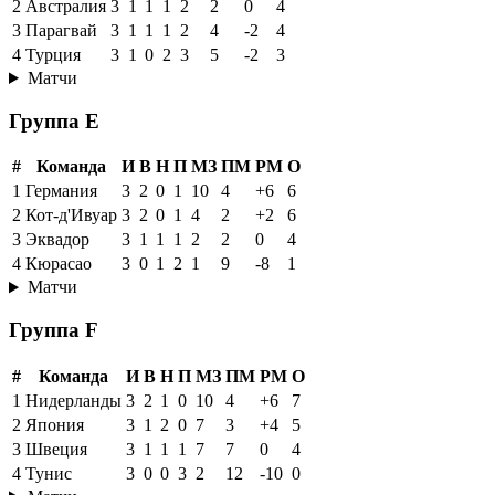
2
Австралия
3
1
1
1
2
2
0
4
3
Парагвай
3
1
1
1
2
4
-2
4
4
Турция
3
1
0
2
3
5
-2
3
Матчи
Группа E
#
Команда
И
В
Н
П
МЗ
ПМ
РМ
О
1
Германия
3
2
0
1
10
4
+6
6
2
Кот-д'Ивуар
3
2
0
1
4
2
+2
6
3
Эквадор
3
1
1
1
2
2
0
4
4
Кюрасао
3
0
1
2
1
9
-8
1
Матчи
Группа F
#
Команда
И
В
Н
П
МЗ
ПМ
РМ
О
1
Нидерланды
3
2
1
0
10
4
+6
7
2
Япония
3
1
2
0
7
3
+4
5
3
Швеция
3
1
1
1
7
7
0
4
4
Тунис
3
0
0
3
2
12
-10
0