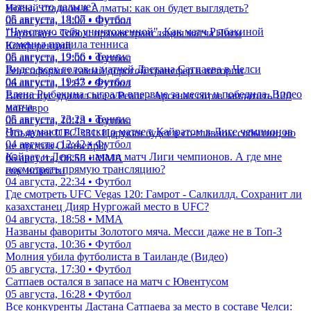
матча, что дальше?
Новый стадион в Алматы: как он будет выглядеть?
05 августа, 18:07 • Футбол
06 августа, 13:00 • Футбол
"Чувствую себя уничтоженной". Как матч Рыбакиной
Партизан - Тобол: прямая трансляция матча Лиги
изменил правила тенниса
Конференций
05 августа, 19:56 • Теннис
06 августа, 12:00 • Футбол
Видео всех голов и матчей Дастана Сатпаева в Челси
Реал оформит самый дорогой трансфер в истории
04 августа, 19:43 • Футбол
06 августа, 11:07 • Футбол
Елена Рыбакина сыграла впервые за месяц и победила. Видео
Винисиус удалил все о Реале - Арсенал готов заплатить 120
матча
млн евро
05 августа, 23:23 • Теннис
06 августа, 10:18 • Футбол
Что думают в Левски о матче с Кайратом в Лиге чемпионов
Объявлен UFC 331: Царукян будет в со-главном событии, но
04 августа, 12:42 • Футбол
не против Оливейры
Кайрат и Левски начали матч Лиги чемпионов. А где мне
06 августа, 06:55 • ММА
посмотреть прямую трансляцию?
еще новости
04 августа, 22:34 • Футбол
Где смотреть UFC Vegas 120: Гамрот - Салкиллд. Сохранит ли
казахстанец Дияр Нургожай место в UFC?
04 августа, 18:58 • ММА
Названы фавориты Золотого мяча. Месси даже не в Топ-3
05 августа, 10:36 • Футбол
Молния убила футболиста в Таиланде (Видео)
05 августа, 17:30 • Футбол
Сатпаев остался в запасе на матч с Ювентусом
05 августа, 16:28 • Футбол
Все конкуренты Дастана Сатпаева за место в составе Челси: