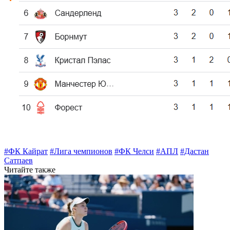
#ФК Кайрат
#Лига чемпионов
#ФК Челси
#АПЛ
#Дастан
Сатпаев
Читайте также