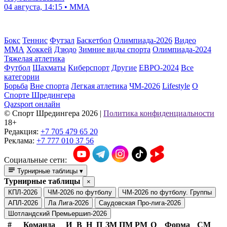
04 августа, 14:15 • ММА
Бокс
Теннис
Футзал
Баскетбол
Олимпиада-2026
Видео
ММА
Хоккей
Дзюдо
Зимние виды спорта
Олимпиада-2024
Тяжелая атлетика
Футбол
Шахматы
Киберспорт
Другие
ЕВРО-2024
Все
категории
Борьба
Вне спорта
Легкая атлетика
ЧМ-2026
Lifestyle
О
Спорте Шредингера
Qazsport онлайн
© Cпорт Шредингера 2026
|
Политика конфиденциальности
18+
Редакция:
+7 705 479 65 20
Реклама:
+7 777 010 37 56
Социальные сети:
Турнирные таблицы
▾
Турнирные таблицы
×
КПЛ-2026
ЧМ-2026 по футболу
ЧМ-2026 по футболу. Группы
АПЛ-2026
Ла Лига-2026
Саудовская Про-лига-2026
Шотландский Премьершип-2026
#
Команда
И
В
Н
П
ЗМ
ПМ
РМ
О
Форма
СМ