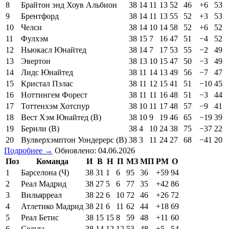
8
Брайтон энд Хоув Альбион
38
14
11
13
52
46
+6
53
9
Брентфорд
38
14
11
13
55
52
+3
53
10
Челси
38
14
10
14
58
52
+6
52
11
Фулхэм
38
15
7
16
47
51
−4
52
12
Ньюкасл Юнайтед
38
14
7
17
53
55
−2
49
13
Эвертон
38
13
10
15
47
50
−3
49
14
Лидс Юнайтед
38
11
14
13
49
56
−7
47
15
Кристал Пэлас
38
11
12
15
41
51
−10
45
16
Ноттингем Форест
38
11
11
16
48
51
−3
44
17
Тоттенхэм Хотспур
38
10
11
17
48
57
−9
41
18
Вест Хэм Юнайтед (В)
38
10
9
19
46
65
−19
39
19
Бернли (В)
38
4
10
24
38
75
−37
22
20
Вулверхэмптон Уондерерс (В)
38
3
11
24
27
68
−41
20
Подробнее →
Обновлено: 04.06.2026
Поз
Команда
И
В
Н
П
МЗ
МП
РМ
О
1
Барселона (Ч)
38
31
1
6
95
36
+59
94
2
Реал Мадрид
38
27
5
6
77
35
+42
86
3
Вильярреал
38
22
6
10
72
46
+26
72
4
Атлетико Мадрид
38
21
6
11
62
44
+18
69
5
Реал Бетис
38
15
15
8
59
48
+11
60
6
Сельта
38
14
12
12
53
48
+5
54