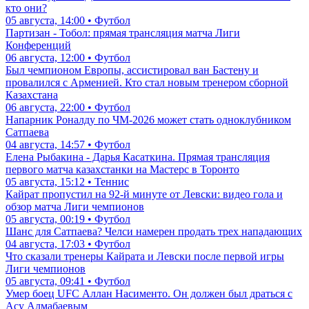
кто они?
05 августа, 14:00 • Футбол
Партизан - Тобол: прямая трансляция матча Лиги
Конференций
06 августа, 12:00 • Футбол
Был чемпионом Европы, ассистировал ван Бастену и
провалился с Арменией. Кто стал новым тренером сборной
Казахстана
06 августа, 22:00 • Футбол
Напарник Роналду по ЧМ-2026 может стать одноклубником
Сатпаева
04 августа, 14:57 • Футбол
Елена Рыбакина - Дарья Касаткина. Прямая трансляция
первого матча казахстанки на Мастерс в Торонто
05 августа, 15:12 • Теннис
Кайрат пропустил на 92-й минуте от Левски: видео гола и
обзор матча Лиги чемпионов
05 августа, 00:19 • Футбол
Шанс для Сатпаева? Челси намерен продать трех нападающих
04 августа, 17:03 • Футбол
Что сказали тренеры Кайрата и Левски после первой игры
Лиги чемпионов
05 августа, 09:41 • Футбол
Умер боец UFC Аллан Насименто. Он должен был драться с
Асу Алмабаевым