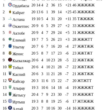
1
20
14
4
2
36
15
+21
46
ЖЖЖЖЖ
Ордабасы
2
20
13
6
1
39
14
+25
45
ЖЖЖЖЖ
Кайрат
3
19
10
5
4
31
20
+11
35
ТЖЖЖЖ
Астана
4
20
9
6
5
29
27
+2
33
ЖЖЖЖЖ
Окжетпес
5
20
9
4
7
29
24
+5
31
ЖЖЖЖЖ
Актобе
6
19
7
7
5
26
23
+3
28
ЖЖЖТТ
Елимай
7
20
7
6
7
16
20
-4
27
ЖЖТЖЖ
Улытау
8
20
5
8
7
17
23
-6
23
ЖЖТЖТ
Женис
9
20
6
4
10
23
28
-5
22
ЖЖТЖЖ
Кызылжар
10
20
6
4
10
21
28
-7
22
ЖЖТЖЖ
Тобыл
11
20
6
3
11
21
28
-7
21
ЖЖТЖЖ
Каспий
12
20
3
11
6
15
22
-7
20
ЖТЖТТ
Кайсар
13
19
3
10
6
14
18
-4
19
ЖЖЖЖТ
Атырау
14
20
4
7
9
23
30
-7
19
ЖЖЖЖТ
Жетысу
15
19
3
8
8
19
25
-6
17
ЖТЖЖЖ
Иртыш
16
20
3
7
10
16
30
-14
16
ЖЖЖЖЖ
Алтай