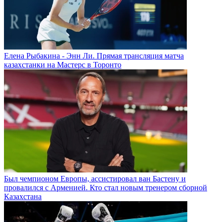
Елена Рыбакина - Энн Ли. Прямая трансляция матча
казахстанки на Мастерс в Торонто
Был чемпионом Европы, ассистировал ван Бастену и
провалился с Арменией. Кто стал новым тренером сборной
Казахстана