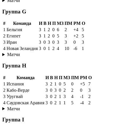
Матчи
Группа G
#
Команда
И
В
Н
П
МЗ
ПМ
РМ
О
1
Бельгия
3
1
2
0
6
2
+4
5
2
Египет
3
1
2
0
5
3
+2
5
3
Иран
3
0
3
0
3
3
0
3
4
Новая Зеландия
3
0
1
2
4
10
-6
1
Матчи
Группа H
#
Команда
И
В
Н
П
МЗ
ПМ
РМ
О
1
Испания
3
2
1
0
5
0
+5
7
2
Кабо-Верде
3
0
3
0
2
2
0
3
3
Уругвай
3
0
2
1
3
4
-1
2
4
Саудовская Аравия
3
0
2
1
1
5
-4
2
Матчи
Группа I