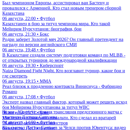
Был чемпионом Европы, ассистировал ван Бастену и
провалился с Арменией. Кто стал новым тренером сборной
Казахстана
06 августа, 22:00 • Футбол
Казахстанец в бою за титул чемпиона мира. Кто такой
Мейирим Нурсултанов: биография, бои
06 августа, 21:30 • Бокс
Родри заберет Золотой мяч 2026? Он главный претендент на
награду по версии английского СМИ
06 августа, 19:48 • Футбол
В Казахстане создали систему подготовки команд по MLBB -
от открытых турниров до международной квалификации
06 августа, 19:30 • Киберспорт
Naiza Diamond Fight Night. Кто возглавит турнир, какие бои и
где смотреть
06 августа, 19:15 • ММА
Реал близок к продлению контракта Винисиуса - Фабрицио
Романо
06 августа, 17:08 • Футбол
Эксперт назвал главный фактор, который может решить исход
боя Мейирима Нурсултанова за титул WBC
Челси - Ювентус: прямая трансляция предсезонного матча с
06 августа, 15:52 • Бокс
участием Дастана Сатпаева
Мастера по отражению пенальти. Кто сделал из вратарей
04 августа, 14:00 • Футбол
"Кайрата" ментальных монстров
Как сыграл Дастан Сатпаев за Челси против Ювентуса: видео
06 августа, 15:12 • Футбол