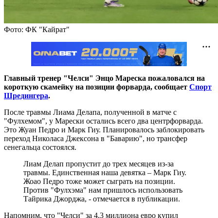
Фото: ФК "Кайрат"
Главный тренер "Челси" Энцо Мареска пожаловался на
короткую скамейку на позиции форварда, сообщает
Спорт
Шредингера
.
После травмы Лиама Делапа, полученной в матче с
"Фулхемом", у Марески остались всего два центрфорварда.
Это Жуан Педро и Марк Гиу. Планировалось заблокировать
переход Николаса Джексона в "Баварию", но трансфер
сенегальца состоялся.
Лиам Делап пропустит до трех месяцев из-за
травмы. Единственная наша девятка – Марк Гиу.
Жоао Педро тоже может сыграть на позиции.
Против "Фулхэма" нам пришлось использовать
Тайрика Джорджа, - отмечается в публикации.
Напомним, что "Челси" за 4,3 миллиона евро купил