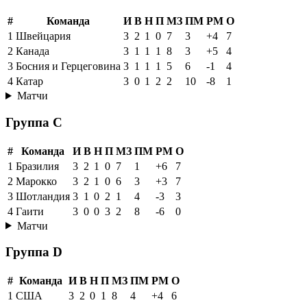
#
Команда
И
В
Н
П
МЗ
ПМ
РМ
О
1
Швейцария
3
2
1
0
7
3
+4
7
2
Канада
3
1
1
1
8
3
+5
4
3
Босния и Герцеговина
3
1
1
1
5
6
-1
4
4
Катар
3
0
1
2
2
10
-8
1
Матчи
Группа C
#
Команда
И
В
Н
П
МЗ
ПМ
РМ
О
1
Бразилия
3
2
1
0
7
1
+6
7
2
Марокко
3
2
1
0
6
3
+3
7
3
Шотландия
3
1
0
2
1
4
-3
3
4
Гаити
3
0
0
3
2
8
-6
0
Матчи
Группа D
#
Команда
И
В
Н
П
МЗ
ПМ
РМ
О
1
США
3
2
0
1
8
4
+4
6