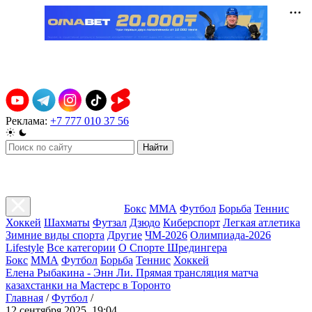
Реклама:
+7 777 010 37 56
Найти
Бокс
ММА
Футбол
Борьба
Теннис
Хоккей
Шахматы
Футзал
Дзюдо
Киберспорт
Легкая атлетика
Зимние виды спорта
Другие
ЧМ-2026
Олимпиада-2026
Lifestyle
Все категории
О Спорте Шредингера
Бокс
ММА
Футбол
Борьба
Теннис
Хоккей
Елена Рыбакина - Энн Ли. Прямая трансляция матча
казахстанки на Мастерс в Торонто
Главная
/
Футбол
/
12 сентября 2025, 19:04