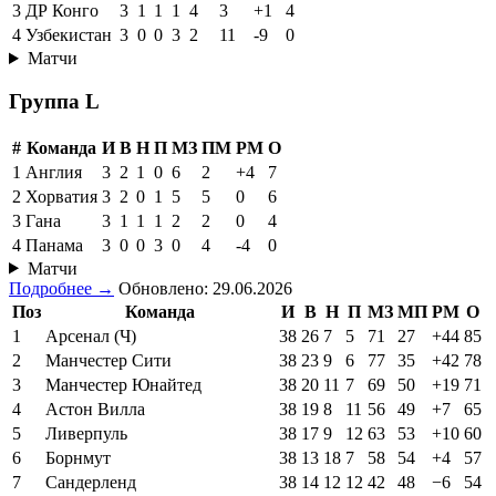
3
ДР Конго
3
1
1
1
4
3
+1
4
4
Узбекистан
3
0
0
3
2
11
-9
0
Матчи
Группа L
#
Команда
И
В
Н
П
МЗ
ПМ
РМ
О
1
Англия
3
2
1
0
6
2
+4
7
2
Хорватия
3
2
0
1
5
5
0
6
3
Гана
3
1
1
1
2
2
0
4
4
Панама
3
0
0
3
0
4
-4
0
Матчи
Подробнее →
Обновлено: 29.06.2026
Поз
Команда
И
В
Н
П
МЗ
МП
РМ
О
1
Арсенал (Ч)
38
26
7
5
71
27
+44
85
2
Манчестер Сити
38
23
9
6
77
35
+42
78
3
Манчестер Юнайтед
38
20
11
7
69
50
+19
71
4
Астон Вилла
38
19
8
11
56
49
+7
65
5
Ливерпуль
38
17
9
12
63
53
+10
60
6
Борнмут
38
13
18
7
58
54
+4
57
7
Сандерленд
38
14
12
12
42
48
−6
54