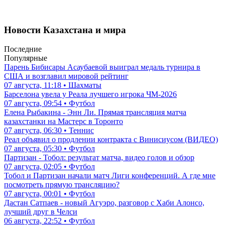
Новости Казахстана и мира
Последние
Популярные
Парень Бибисары Асаубаевой выиграл медаль турнира в
США и возглавил мировой рейтинг
07 августа, 11:18 • Шахматы
Барселона увела у Реала лучшего игрока ЧМ-2026
07 августа, 09:54 • Футбол
Елена Рыбакина - Энн Ли. Прямая трансляция матча
казахстанки на Мастерс в Торонто
07 августа, 06:30 • Теннис
Реал объявил о продлении контракта с Винисиусом (ВИДЕО)
07 августа, 05:30 • Футбол
Партизан - Тобол: результат матча, видео голов и обзор
07 августа, 02:05 • Футбол
Тобол и Партизан начали матч Лиги конференций. А где мне
посмотреть прямую трансляцию?
07 августа, 00:01 • Футбол
Дастан Сатпаев - новый Агуэро, разговор с Хаби Алонсо,
лучший друг в Челси
06 августа, 22:52 • Футбол