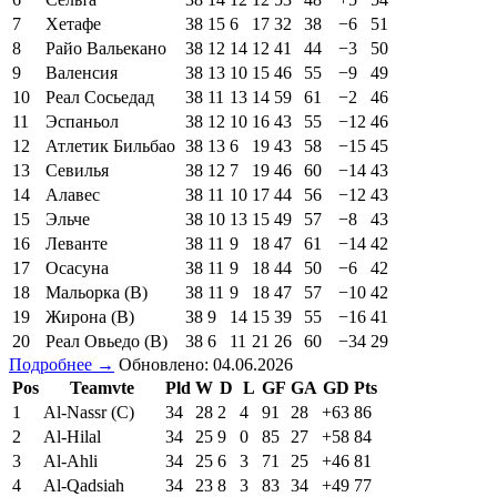
7
Хетафе
38
15
6
17
32
38
−6
51
8
Райо Вальекано
38
12
14
12
41
44
−3
50
9
Валенсия
38
13
10
15
46
55
−9
49
10
Реал Сосьедад
38
11
13
14
59
61
−2
46
11
Эспаньол
38
12
10
16
43
55
−12
46
12
Атлетик Бильбао
38
13
6
19
43
58
−15
45
13
Севилья
38
12
7
19
46
60
−14
43
14
Алавес
38
11
10
17
44
56
−12
43
15
Эльче
38
10
13
15
49
57
−8
43
16
Леванте
38
11
9
18
47
61
−14
42
17
Осасуна
38
11
9
18
44
50
−6
42
18
Мальорка (В)
38
11
9
18
47
57
−10
42
19
Жирона (В)
38
9
14
15
39
55
−16
41
20
Реал Овьедо (В)
38
6
11
21
26
60
−34
29
Подробнее →
Обновлено: 04.06.2026
Pos
Teamvte
Pld
W
D
L
GF
GA
GD
Pts
1
Al-Nassr (C)
34
28
2
4
91
28
+63
86
2
Al-Hilal
34
25
9
0
85
27
+58
84
3
Al-Ahli
34
25
6
3
71
25
+46
81
4
Al-Qadsiah
34
23
8
3
83
34
+49
77