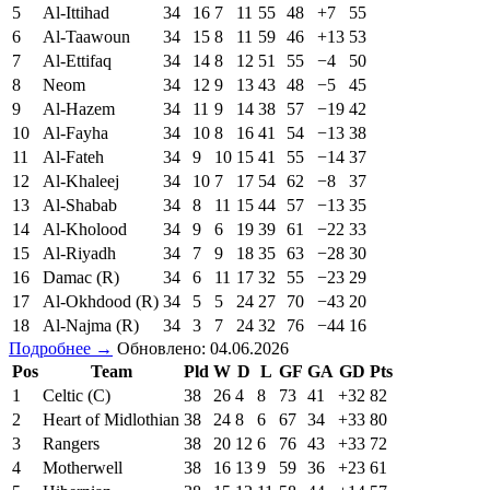
5
Al-Ittihad
34
16
7
11
55
48
+7
55
6
Al-Taawoun
34
15
8
11
59
46
+13
53
7
Al-Ettifaq
34
14
8
12
51
55
−4
50
8
Neom
34
12
9
13
43
48
−5
45
9
Al-Hazem
34
11
9
14
38
57
−19
42
10
Al-Fayha
34
10
8
16
41
54
−13
38
11
Al-Fateh
34
9
10
15
41
55
−14
37
12
Al-Khaleej
34
10
7
17
54
62
−8
37
13
Al-Shabab
34
8
11
15
44
57
−13
35
14
Al-Kholood
34
9
6
19
39
61
−22
33
15
Al-Riyadh
34
7
9
18
35
63
−28
30
16
Damac (R)
34
6
11
17
32
55
−23
29
17
Al-Okhdood (R)
34
5
5
24
27
70
−43
20
18
Al-Najma (R)
34
3
7
24
32
76
−44
16
Подробнее →
Обновлено: 04.06.2026
Pos
Team
Pld
W
D
L
GF
GA
GD
Pts
1
Celtic (C)
38
26
4
8
73
41
+32
82
2
Heart of Midlothian
38
24
8
6
67
34
+33
80
3
Rangers
38
20
12
6
76
43
+33
72
4
Motherwell
38
16
13
9
59
36
+23
61