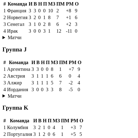
#
Команда
И
В
Н
П
МЗ
ПМ
РМ
О
1
Франция
3
3
0
0
10
2
+8
9
2
Норвегия
3
2
0
1
8
7
+1
6
3
Сенегал
3
1
0
2
8
6
+2
3
4
Ирак
3
0
0
3
1
12
-11
0
Матчи
Группа J
#
Команда
И
В
Н
П
МЗ
ПМ
РМ
О
1
Аргентина
3
3
0
0
8
1
+7
9
2
Австрия
3
1
1
1
6
6
0
4
3
Алжир
3
1
1
1
5
7
-2
4
4
Иордания
3
0
0
3
3
8
-5
0
Матчи
Группа K
#
Команда
И
В
Н
П
МЗ
ПМ
РМ
О
1
Колумбия
3
2
1
0
4
1
+3
7
2
Португалия
3
1
2
0
6
1
+5
5