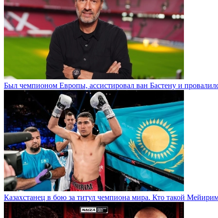
Был чемпионом Европы, ассистировал ван Бастену и провалилс
Казахстанец в бою за титул чемпиона мира. Кто такой Мейири