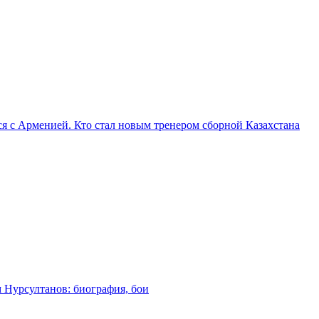
я с Арменией. Кто стал новым тренером сборной Казахстана
м Нурсултанов: биография, бои