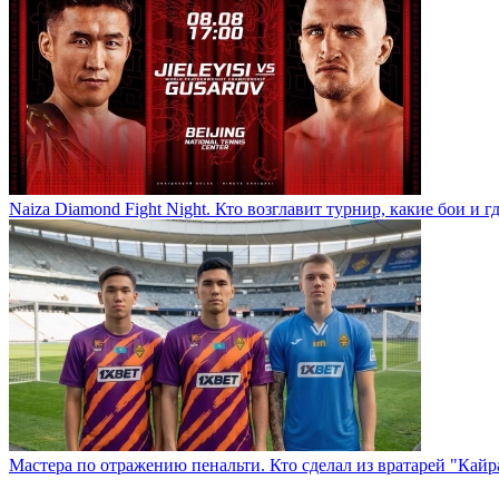
Naiza Diamond Fight Night. Кто возглавит турнир, какие бои и г
Мастера по отражению пенальти. Кто сделал из вратарей "Кай