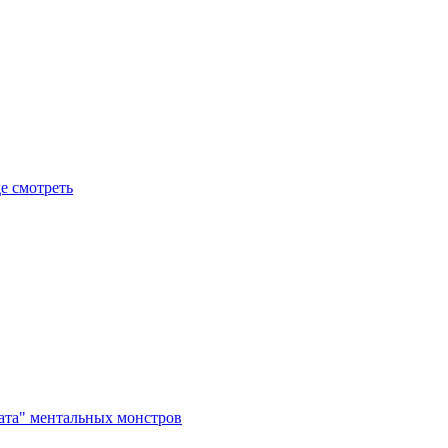
де смотреть
рата" ментальных монстров