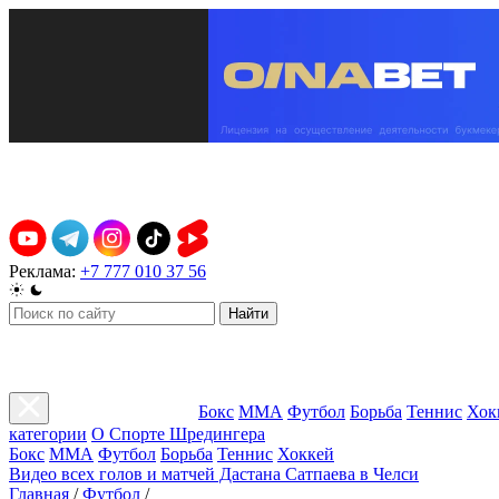
Реклама:
+7 777 010 37 56
Найти
Бокс
ММА
Футбол
Борьба
Теннис
Хок
категории
О Спорте Шредингера
Бокс
ММА
Футбол
Борьба
Теннис
Хоккей
Видео всех голов и матчей Дастана Сатпаева в Челси
Главная
/
Футбол
/