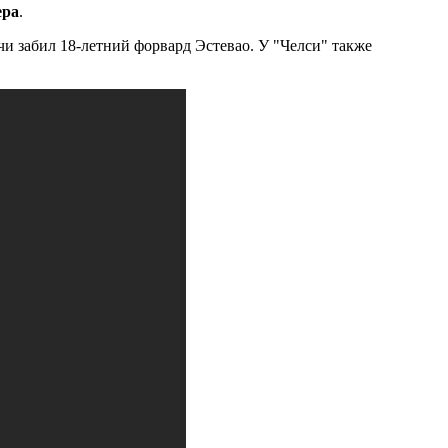
ера
.
чи забил 18-летний форвард Эстевао. У "Челси" также