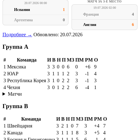
МАТЧ ЗА 3-Е МЕСТО
20.07.2026 00:00
19.07.2026 02:00
Испания
1
Франция
4
Аргентина
0
Англия
6
Подробнее →
Обновлено: 20.07.2026
Группа A
#
Команда
И
В
Н
П
МЗ
ПМ
РМ
О
1
Мексика
3
3
0
0
6
0
+6
9
2
ЮАР
3
1
1
1
2
3
-1
4
3
Республика Корея
3
1
0
2
2
3
-1
3
4
Чехия
3
0
1
2
2
6
-4
1
Матчи
Группа B
#
Команда
И
В
Н
П
МЗ
ПМ
РМ
О
1
Швейцария
3
2
1
0
7
3
+4
7
2
Канада
3
1
1
1
8
3
+5
4
3
Босния и Герцеговина
3
1
1
1
5
6
-1
4