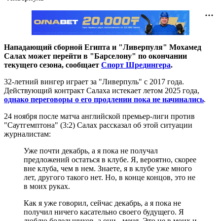
Нападающий сборной Египта и "Ливерпуля" Мохамед
Салах может перейти в "Барселону" по окончании
текущего сезона, сообщает
Спорт Шредингера
.
32-летний вингер играет за "Ливерпуль" с 2017 года.
Действующий контракт Салаха истекает летом 2025 года,
однако переговоры о его продлении пока не начинались
.
24 ноября после матча английской премьер-лиги против
"Саутгемптона" (3:2) Салах рассказал об этой ситуации
журналистам:
Уже почти декабрь, а я пока не получал
предложений остаться в клубе. Я, вероятно, скорее
вне клуба, чем в нем. Знаете, я в клубе уже много
лет, другого такого нет. Но, в конце концов, это не
в моих руках.
Как я уже говорил, сейчас декабрь, а я пока не
получил ничего касательно своего будущего. Я
люблю болельщиков, а они - меня. Это не в моих и