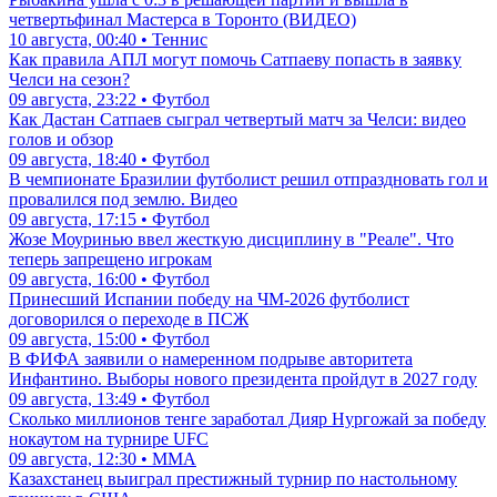
четвертьфинал Мастерса в Торонто (ВИДЕО)
10 августа, 00:40 • Теннис
Как правила АПЛ могут помочь Сатпаеву попасть в заявку
Челси на сезон?
09 августа, 23:22 • Футбол
Как Дастан Сатпаев сыграл четвертый матч за Челси: видео
голов и обзор
09 августа, 18:40 • Футбол
В чемпионате Бразилии футболист решил отпраздновать гол и
провалился под землю. Видео
09 августа, 17:15 • Футбол
Жозе Моуринью ввел жесткую дисциплину в "Реале". Что
теперь запрещено игрокам
09 августа, 16:00 • Футбол
Принесший Испании победу на ЧМ-2026 футболист
договорился о переходе в ПСЖ
09 августа, 15:00 • Футбол
В ФИФА заявили о намеренном подрыве авторитета
Инфантино. Выборы нового президента пройдут в 2027 году
09 августа, 13:49 • Футбол
Сколько миллионов тенге заработал Дияр Нургожай за победу
нокаутом на турнире UFC
09 августа, 12:30 • ММА
Казахстанец выиграл престижный турнир по настольному