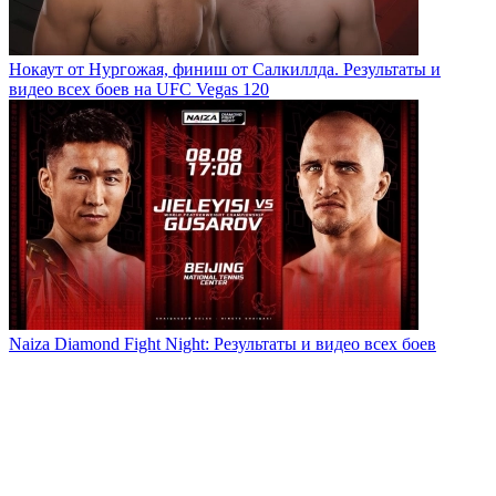
Нокаут от Нургожая, финиш от Салкиллда. Результаты и
видео всех боев на UFC Vegas 120
Naiza Diamond Fight Night: Результаты и видео всех боев