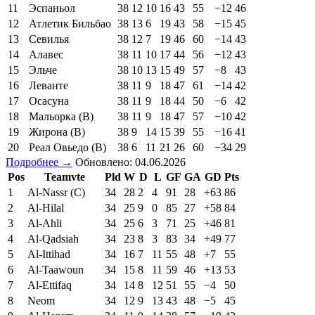
11
Эспаньол
38
12
10
16
43
55
−12
46
12
Атлетик Бильбао
38
13
6
19
43
58
−15
45
13
Севилья
38
12
7
19
46
60
−14
43
14
Алавес
38
11
10
17
44
56
−12
43
15
Эльче
38
10
13
15
49
57
−8
43
16
Леванте
38
11
9
18
47
61
−14
42
17
Осасуна
38
11
9
18
44
50
−6
42
18
Мальорка (В)
38
11
9
18
47
57
−10
42
19
Жирона (В)
38
9
14
15
39
55
−16
41
20
Реал Овьедо (В)
38
6
11
21
26
60
−34
29
Подробнее →
Обновлено: 04.06.2026
Pos
Teamvte
Pld
W
D
L
GF
GA
GD
Pts
1
Al-Nassr (C)
34
28
2
4
91
28
+63
86
2
Al-Hilal
34
25
9
0
85
27
+58
84
3
Al-Ahli
34
25
6
3
71
25
+46
81
4
Al-Qadsiah
34
23
8
3
83
34
+49
77
5
Al-Ittihad
34
16
7
11
55
48
+7
55
6
Al-Taawoun
34
15
8
11
59
46
+13
53
7
Al-Ettifaq
34
14
8
12
51
55
−4
50
8
Neom
34
12
9
13
43
48
−5
45