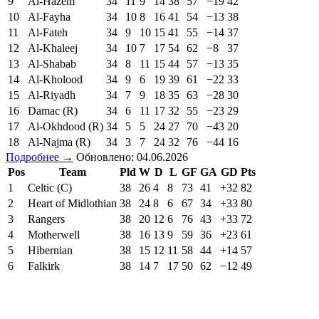
9
Al-Hazem
34
11
9
14
38
57
−19
42
10
Al-Fayha
34
10
8
16
41
54
−13
38
11
Al-Fateh
34
9
10
15
41
55
−14
37
12
Al-Khaleej
34
10
7
17
54
62
−8
37
13
Al-Shabab
34
8
11
15
44
57
−13
35
14
Al-Kholood
34
9
6
19
39
61
−22
33
15
Al-Riyadh
34
7
9
18
35
63
−28
30
16
Damac (R)
34
6
11
17
32
55
−23
29
17
Al-Okhdood (R)
34
5
5
24
27
70
−43
20
18
Al-Najma (R)
34
3
7
24
32
76
−44
16
Подробнее →
Обновлено: 04.06.2026
Pos
Team
Pld
W
D
L
GF
GA
GD
Pts
1
Celtic (C)
38
26
4
8
73
41
+32
82
2
Heart of Midlothian
38
24
8
6
67
34
+33
80
3
Rangers
38
20
12
6
76
43
+33
72
4
Motherwell
38
16
13
9
59
36
+23
61
5
Hibernian
38
15
12
11
58
44
+14
57
6
Falkirk
38
14
7
17
50
62
−12
49
7
Dundee United
38
10
15
13
49
60
−11
45
8
Dundee
38
11
9
18
42
61
−19
42