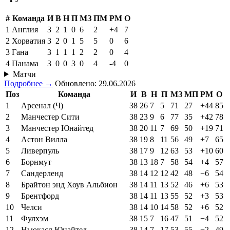
#
Команда
И
В
Н
П
МЗ
ПМ
РМ
О
1
Англия
3
2
1
0
6
2
+4
7
2
Хорватия
3
2
0
1
5
5
0
6
3
Гана
3
1
1
1
2
2
0
4
4
Панама
3
0
0
3
0
4
-4
0
Матчи
Подробнее →
Обновлено: 29.06.2026
Поз
Команда
И
В
Н
П
МЗ
МП
РМ
О
1
Арсенал (Ч)
38
26
7
5
71
27
+44
85
2
Манчестер Сити
38
23
9
6
77
35
+42
78
3
Манчестер Юнайтед
38
20
11
7
69
50
+19
71
4
Астон Вилла
38
19
8
11
56
49
+7
65
5
Ливерпуль
38
17
9
12
63
53
+10
60
6
Борнмут
38
13
18
7
58
54
+4
57
7
Сандерленд
38
14
12
12
42
48
−6
54
8
Брайтон энд Хоув Альбион
38
14
11
13
52
46
+6
53
9
Брентфорд
38
14
11
13
55
52
+3
53
10
Челси
38
14
10
14
58
52
+6
52
11
Фулхэм
38
15
7
16
47
51
−4
52
12
Ньюкасл Юнайтед
38
14
7
17
53
55
−2
49