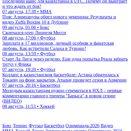
Последний шанс для казахстанца в UFC. Почему он выиграет
и что ждать от боя?
07 августа, 17:39 • ММА
Пояс Алимханулы обрел нового чемпиона: Результаты и
видео Zuffa Boxing 10 в Дублине
09 августа, 01:06 • Бокс
Скончался отец Лионеля Месси
08 августа, 17:06 • Футбол
Зарплата в 17 миллионов, личный особняк и фанатская
любовь. Как встретили Салаха в Турции?
08 августа, 13:59 • Футбол
Старт Ла Лиги через неделю. Еще одна попытка Реала забрать
титул у Флика
07 августа, 19:20 • Футбол
Коллапс в казахстанском баскетболе: Астана обратилась к
Токаеву на фоне закрытия, Атырау проведет сезон в Армении
07 августа, 20:16 • Баскетбол
Молодым казахстанцам нужно стремиться в НХЛ – первые
комментарии главного тренера "Барыса" в новом сезоне
(ВИДЕО)
08 августа, 11:53 • Хоккей
Бокс
Теннис
Футзал
Баскетбол
Олимпиада-2026
Видео
ММА
Хоккей
Дзюдо
Зимние виды спорта
Олимпиада-2024