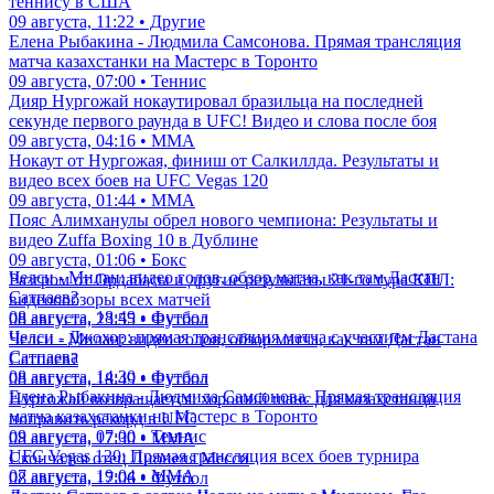
теннису в США
09 августа, 11:22 • Другие
Елена Рыбакина - Людмила Самсонова. Прямая трансляция
матча казахстанки на Мастерс в Торонто
09 августа, 07:00 • Теннис
Дияр Нургожай нокаутировал бразильца на последней
секунде первого раунда в UFC! Видео и слова после боя
09 августа, 04:16 • ММА
Нокаут от Нургожая, финиш от Салкиллда. Результаты и
видео всех боев на UFC Vegas 120
09 августа, 01:44 • ММА
Пояс Алимханулы обрел нового чемпиона: Результаты и
видео Zuffa Boxing 10 в Дублине
09 августа, 01:06 • Бокс
Челси - Милан: видео голов, обзор матча, как там Дастан
Разгром от Ордабасы и другие результаты 21-го тура КПЛ:
Сатпаев?
видеоообзоры всех матчей
08 августа, 18:49 • Футбол
08 августа, 23:55 • Футбол
Челси - Джохор: прямая трансляция матча с участием Дастана
Челси - Милан: видео голов, обзор матча, как там Дастан
Сатпаева
Сатпаев?
08 августа, 14:30 • Футбол
08 августа, 18:49 • Футбол
Елена Рыбакина - Людмила Самсонова. Прямая трансляция
Нургожай возвращается: хороший шанс для казахстанца
матча казахстанки на Мастерс в Торонто
поправить рекорд в UFC
09 августа, 07:00 • Теннис
08 августа, 17:30 • ММА
UFC Vegas 120: Прямая трансляция всех боев турнира
Скончался отец Лионеля Месси
07 августа, 19:04 • ММА
08 августа, 17:06 • Футбол