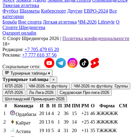
Тяжелая атлетика
Футбол
Шахматы
Киберспорт
Другие
ЕВРО-2024
Все
категории
Борьба
Вне спорта
Легкая атлетика
ЧМ-2026
Lifestyle
О
Спорте Шредингера
Qazsport онлайн
© Cпорт Шредингера 2026
|
Политика конфиденциальности
18+
Редакция:
+7 705 479 65 20
Реклама:
+7 777 010 37 56
Социальные сети:
Турнирные таблицы
▾
Турнирные таблицы
×
КПЛ-2026
ЧМ-2026 по футболу
ЧМ-2026 по футболу. Группы
АПЛ-2026
Ла Лига-2026
Саудовская Про-лига-2026
Шотландский Премьершип-2026
#
Команда
И
В
Н
П
ЗМ
ПМ
РМ
О
Форма
СМ
1
20
14
4
2
36
15
+21
46
ЖЖЖЖЖ
Ордабасы
2
20
13
6
1
39
14
+25
45
ЖЖЖЖЖ
Кайрат
3
19
10
5
4
31
20
+11
35
ТЖЖЖЖ
Астана