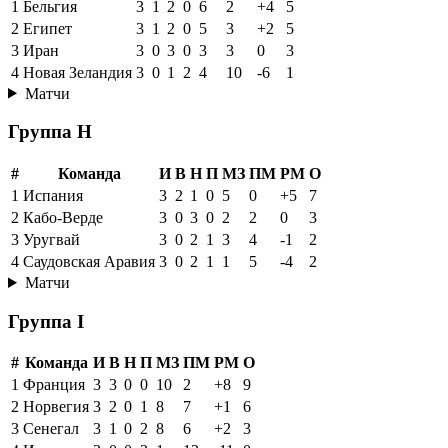
1
Бельгия
3
1
2
0
6
2
+4
5
2
Египет
3
1
2
0
5
3
+2
5
3
Иран
3
0
3
0
3
3
0
3
4
Новая Зеландия
3
0
1
2
4
10
-6
1
Матчи
Группа H
#
Команда
И
В
Н
П
МЗ
ПМ
РМ
О
1
Испания
3
2
1
0
5
0
+5
7
2
Кабо-Верде
3
0
3
0
2
2
0
3
3
Уругвай
3
0
2
1
3
4
-1
2
4
Саудовская Аравия
3
0
2
1
1
5
-4
2
Матчи
Группа I
#
Команда
И
В
Н
П
МЗ
ПМ
РМ
О
1
Франция
3
3
0
0
10
2
+8
9
2
Норвегия
3
2
0
1
8
7
+1
6
3
Сенегал
3
1
0
2
8
6
+2
3