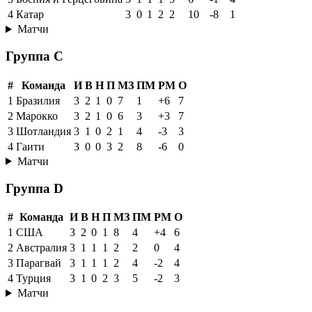
4
Катар
3
0
1
2
2
10
-8
1
Матчи
Группа C
#
Команда
И
В
Н
П
МЗ
ПМ
РМ
О
1
Бразилия
3
2
1
0
7
1
+6
7
2
Марокко
3
2
1
0
6
3
+3
7
3
Шотландия
3
1
0
2
1
4
-3
3
4
Гаити
3
0
0
3
2
8
-6
0
Матчи
Группа D
#
Команда
И
В
Н
П
МЗ
ПМ
РМ
О
1
США
3
2
0
1
8
4
+4
6
2
Австралия
3
1
1
1
2
2
0
4
3
Парагвай
3
1
1
1
2
4
-2
4
4
Турция
3
1
0
2
3
5
-2
3
Матчи