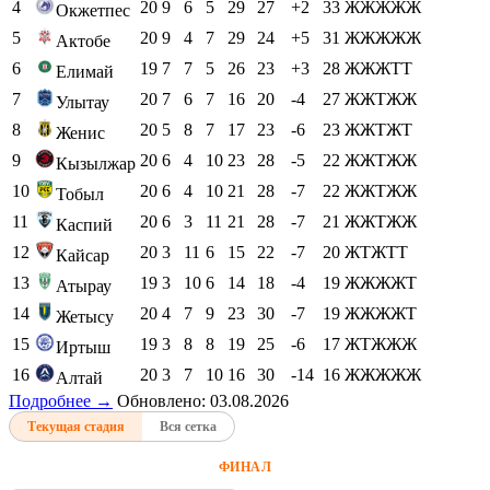
4
20
9
6
5
29
27
+2
33
ЖЖЖЖЖ
Окжетпес
5
20
9
4
7
29
24
+5
31
ЖЖЖЖЖ
Актобе
6
19
7
7
5
26
23
+3
28
ЖЖЖТТ
Елимай
7
20
7
6
7
16
20
-4
27
ЖЖТЖЖ
Улытау
8
20
5
8
7
17
23
-6
23
ЖЖТЖТ
Женис
9
20
6
4
10
23
28
-5
22
ЖЖТЖЖ
Кызылжар
10
20
6
4
10
21
28
-7
22
ЖЖТЖЖ
Тобыл
11
20
6
3
11
21
28
-7
21
ЖЖТЖЖ
Каспий
12
20
3
11
6
15
22
-7
20
ЖТЖТТ
Кайсар
13
19
3
10
6
14
18
-4
19
ЖЖЖЖТ
Атырау
14
20
4
7
9
23
30
-7
19
ЖЖЖЖТ
Жетысу
15
19
3
8
8
19
25
-6
17
ЖТЖЖЖ
Иртыш
16
20
3
7
10
16
30
-14
16
ЖЖЖЖЖ
Алтай
Подробнее →
Обновлено: 03.08.2026
Текущая стадия
Вся сетка
ФИНАЛ