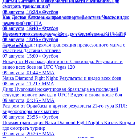
Дастан Сатпаев в заявке Челси на матч с Миланом. Где
Дастан Сатпаев в заявке Челси на матч с Миланом. Где
смотреть трансляцию?
смотреть трансляцию?
08 августа, 16:28 • Футбол
08 августа, 16:28 • Футбол
Как Дастан Сатпаев сыграл четвертый матч за Челси: видео
Как травма Рахмонова изменила историю UFC. Мнение
голов и обзор
чемпиона из США
09 августа, 18:40 • Футбол
08 августа, 16:10 • ММА
Прямая трансляция матча Жетысу - Ордабасы в КПЛ-2026
Клуб АПЛ захотел арендовать Дастана Сатпаева из Челси
08 августа, 12:16 • Футбол
08 августа, 15:21 • Футбол
Челси - Милан: прямая трансляция предсезонного матча с
еще новости
участием Дастана Сатпаева
07 августа, 15:00 • Футбол
Нокаут от Нургожая, финиш от Салкиллда. Результаты и
видео всех боев на UFC Vegas 120
09 августа, 01:44 • ММА
Naiza Diamond Fight Night: Результаты и видео всех боев
08 августа, 11:21 • ММА
Дияр Нургожай нокаутировал бразильца на последней
секунде первого раунда в UFC! Видео и слова после боя
09 августа, 04:16 • ММА
Разгром от Ордабасы и другие результаты 21-го тура КПЛ:
видеоообзоры всех матчей
08 августа, 23:55 • Футбол
Прямая трансляция Naiza Diamond Fight Night в Китае. Когда и
где смотреть турнир
07 августа, 20:26 • ММА