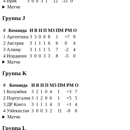
4
Ирак
3
0
0
3
1
12
-11
0
Матчи
Группа J
#
Команда
И
В
Н
П
МЗ
ПМ
РМ
О
1
Аргентина
3
3
0
0
8
1
+7
9
2
Австрия
3
1
1
1
6
6
0
4
3
Алжир
3
1
1
1
5
7
-2
4
4
Иордания
3
0
0
3
3
8
-5
0
Матчи
Группа K
#
Команда
И
В
Н
П
МЗ
ПМ
РМ
О
1
Колумбия
3
2
1
0
4
1
+3
7
2
Португалия
3
1
2
0
6
1
+5
5
3
ДР Конго
3
1
1
1
4
3
+1
4
4
Узбекистан
3
0
0
3
2
11
-9
0
Матчи
Группа L