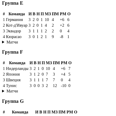
Группа E
#
Команда
И
В
Н
П
МЗ
ПМ
РМ
О
1
Германия
3
2
0
1
10
4
+6
6
2
Кот-д'Ивуар
3
2
0
1
4
2
+2
6
3
Эквадор
3
1
1
1
2
2
0
4
4
Кюрасао
3
0
1
2
1
9
-8
1
Матчи
Группа F
#
Команда
И
В
Н
П
МЗ
ПМ
РМ
О
1
Нидерланды
3
2
1
0
10
4
+6
7
2
Япония
3
1
2
0
7
3
+4
5
3
Швеция
3
1
1
1
7
7
0
4
4
Тунис
3
0
0
3
2
12
-10
0
Матчи
Группа G
#
Команда
И
В
Н
П
МЗ
ПМ
РМ
О