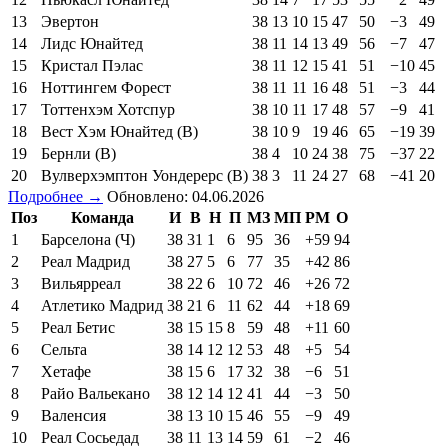
13
Эвертон
38
13
10
15
47
50
−3
49
14
Лидс Юнайтед
38
11
14
13
49
56
−7
47
15
Кристал Пэлас
38
11
12
15
41
51
−10
45
16
Ноттингем Форест
38
11
11
16
48
51
−3
44
17
Тоттенхэм Хотспур
38
10
11
17
48
57
−9
41
18
Вест Хэм Юнайтед (В)
38
10
9
19
46
65
−19
39
19
Бернли (В)
38
4
10
24
38
75
−37
22
20
Вулверхэмптон Уондерерс (В)
38
3
11
24
27
68
−41
20
Подробнее →
Обновлено: 04.06.2026
Поз
Команда
И
В
Н
П
МЗ
МП
РМ
О
1
Барселона (Ч)
38
31
1
6
95
36
+59
94
2
Реал Мадрид
38
27
5
6
77
35
+42
86
3
Вильярреал
38
22
6
10
72
46
+26
72
4
Атлетико Мадрид
38
21
6
11
62
44
+18
69
5
Реал Бетис
38
15
15
8
59
48
+11
60
6
Сельта
38
14
12
12
53
48
+5
54
7
Хетафе
38
15
6
17
32
38
−6
51
8
Райо Вальекано
38
12
14
12
41
44
−3
50
9
Валенсия
38
13
10
15
46
55
−9
49
10
Реал Сосьедад
38
11
13
14
59
61
−2
46