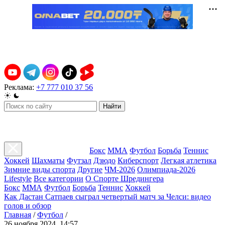
Реклама:
+7 777 010 37 56
Найти
Бокс
ММА
Футбол
Борьба
Теннис
Хоккей
Шахматы
Футзал
Дзюдо
Киберспорт
Легкая атлетика
Зимние виды спорта
Другие
ЧМ-2026
Олимпиада-2026
Lifestyle
Все категории
О Спорте Шредингера
Бокс
ММА
Футбол
Борьба
Теннис
Хоккей
Как Дастан Сатпаев сыграл четвертый матч за Челси: видео
голов и обзор
Главная
/
Футбол
/
26 ноября 2024, 14:57