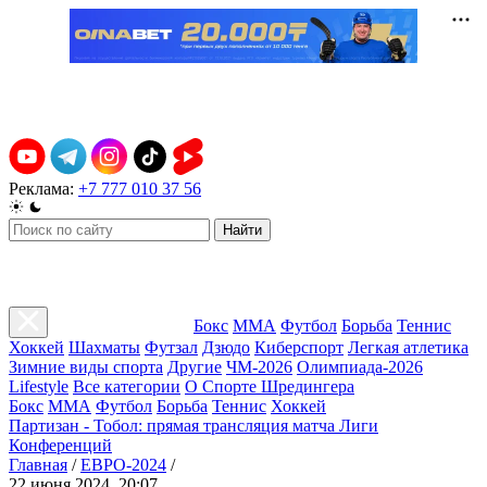
Реклама:
+7 777 010 37 56
Найти
Бокс
ММА
Футбол
Борьба
Теннис
Хоккей
Шахматы
Футзал
Дзюдо
Киберспорт
Легкая атлетика
Зимние виды спорта
Другие
ЧМ-2026
Олимпиада-2026
Lifestyle
Все категории
О Спорте Шредингера
Бокс
ММА
Футбол
Борьба
Теннис
Хоккей
Партизан - Тобол: прямая трансляция матча Лиги
Конференций
Главная
/
ЕВРО-2024
/
22 июня 2024, 20:07