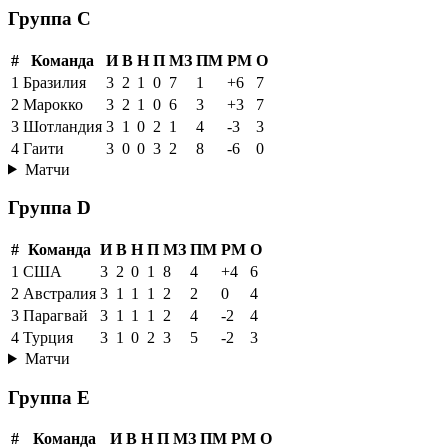
Группа C
#
Команда
И
В
Н
П
МЗ
ПМ
РМ
О
1
Бразилия
3
2
1
0
7
1
+6
7
2
Марокко
3
2
1
0
6
3
+3
7
3
Шотландия
3
1
0
2
1
4
-3
3
4
Гаити
3
0
0
3
2
8
-6
0
Матчи
Группа D
#
Команда
И
В
Н
П
МЗ
ПМ
РМ
О
1
США
3
2
0
1
8
4
+4
6
2
Австралия
3
1
1
1
2
2
0
4
3
Парагвай
3
1
1
1
2
4
-2
4
4
Турция
3
1
0
2
3
5
-2
3
Матчи
Группа E
#
Команда
И
В
Н
П
МЗ
ПМ
РМ
О