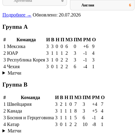
Аргентина
0
Англия
6
Подробнее →
Обновлено: 20.07.2026
Группа A
#
Команда
И
В
Н
П
МЗ
ПМ
РМ
О
1
Мексика
3
3
0
0
6
0
+6
9
2
ЮАР
3
1
1
1
2
3
-1
4
3
Республика Корея
3
1
0
2
2
3
-1
3
4
Чехия
3
0
1
2
2
6
-4
1
Матчи
Группа B
#
Команда
И
В
Н
П
МЗ
ПМ
РМ
О
1
Швейцария
3
2
1
0
7
3
+4
7
2
Канада
3
1
1
1
8
3
+5
4
3
Босния и Герцеговина
3
1
1
1
5
6
-1
4
4
Катар
3
0
1
2
2
10
-8
1
Матчи