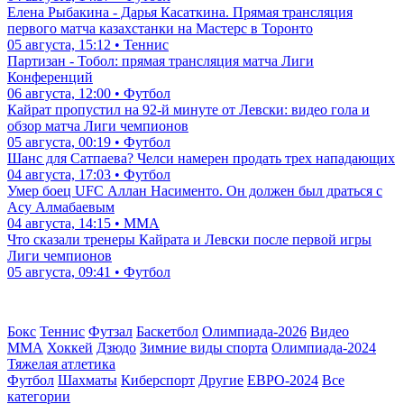
Елена Рыбакина - Дарья Касаткина. Прямая трансляция
первого матча казахстанки на Мастерс в Торонто
05 августа, 15:12 • Теннис
Партизан - Тобол: прямая трансляция матча Лиги
Конференций
06 августа, 12:00 • Футбол
Кайрат пропустил на 92-й минуте от Левски: видео гола и
обзор матча Лиги чемпионов
05 августа, 00:19 • Футбол
Шанс для Сатпаева? Челси намерен продать трех нападающих
04 августа, 17:03 • Футбол
Умер боец UFC Аллан Насименто. Он должен был драться с
Асу Алмабаевым
04 августа, 14:15 • ММА
Что сказали тренеры Кайрата и Левски после первой игры
Лиги чемпионов
05 августа, 09:41 • Футбол
Бокс
Теннис
Футзал
Баскетбол
Олимпиада-2026
Видео
ММА
Хоккей
Дзюдо
Зимние виды спорта
Олимпиада-2024
Тяжелая атлетика
Футбол
Шахматы
Киберспорт
Другие
ЕВРО-2024
Все
категории