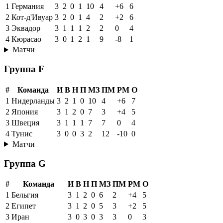
1
Германия
3
2
0
1
10
4
+6
6
2
Кот-д'Ивуар
3
2
0
1
4
2
+2
6
3
Эквадор
3
1
1
1
2
2
0
4
4
Кюрасао
3
0
1
2
1
9
-8
1
Матчи
Группа F
#
Команда
И
В
Н
П
МЗ
ПМ
РМ
О
1
Нидерланды
3
2
1
0
10
4
+6
7
2
Япония
3
1
2
0
7
3
+4
5
3
Швеция
3
1
1
1
7
7
0
4
4
Тунис
3
0
0
3
2
12
-10
0
Матчи
Группа G
#
Команда
И
В
Н
П
МЗ
ПМ
РМ
О
1
Бельгия
3
1
2
0
6
2
+4
5
2
Египет
3
1
2
0
5
3
+2
5
3
Иран
3
0
3
0
3
3
0
3