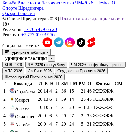
Борьба
Вне спорта
Легкая атлетика
ЧМ-2026
Lifestyle
О
Спорте Шредингера
Qazsport онлайн
© Cпорт Шредингера 2026
|
Политика конфиденциальности
18+
Редакция:
+7 705 479 65 20
Реклама:
+7 777 010 37 56
Социальные сети:
Турнирные таблицы
▾
Турнирные таблицы
×
КПЛ-2026
ЧМ-2026 по футболу
ЧМ-2026 по футболу. Группы
АПЛ-2026
Ла Лига-2026
Саудовская Про-лига-2026
Шотландский Премьершип-2026
#
Команда
И
В
Н
П
ЗМ
ПМ
РМ
О
Форма
СМ
1
20
14
4
2
36
15
+21
46
ЖЖЖЖЖ
Ордабасы
2
20
13
6
1
39
14
+25
45
ЖЖЖЖЖ
Кайрат
3
19
10
5
4
31
20
+11
35
ТЖЖЖЖ
Астана
4
20
9
6
5
29
27
+2
33
ЖЖЖЖЖ
Окжетпес
5
20
9
4
7
29
24
+5
31
ЖЖЖЖЖ
Актобе