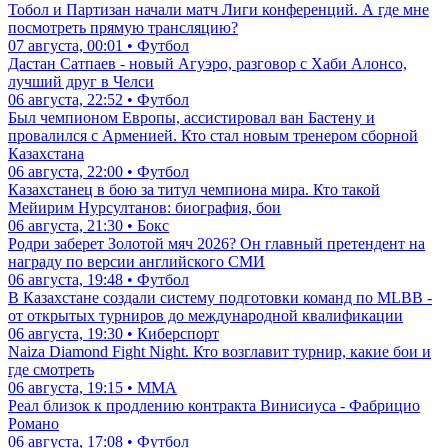
Тобол и Партизан начали матч Лиги конференций. А где мне
посмотреть прямую трансляцию?
07 августа, 00:01 • Футбол
Дастан Сатпаев - новый Агуэро, разговор с Хаби Алонсо,
лучший друг в Челси
06 августа, 22:52 • Футбол
Был чемпионом Европы, ассистировал ван Бастену и
провалился с Арменией. Кто стал новым тренером сборной
Казахстана
06 августа, 22:00 • Футбол
Казахстанец в бою за титул чемпиона мира. Кто такой
Мейирим Нурсултанов: биография, бои
06 августа, 21:30 • Бокс
Родри заберет Золотой мяч 2026? Он главный претендент на
награду по версии английского СМИ
06 августа, 19:48 • Футбол
В Казахстане создали систему подготовки команд по MLBB -
от открытых турниров до международной квалификации
06 августа, 19:30 • Киберспорт
Naiza Diamond Fight Night. Кто возглавит турнир, какие бои и
где смотреть
06 августа, 19:15 • ММА
Реал близок к продлению контракта Винисиуса - Фабрицио
Романо
06 августа, 17:08 • Футбол