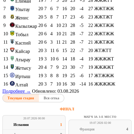
6
19
7
7
5
26
23
+3
28
ЖЖЖТТ
Елимай
7
20
7
6
7
16
20
-4
27
ЖЖТЖЖ
Улытау
8
20
5
8
7
17
23
-6
23
ЖЖТЖТ
Женис
9
20
6
4
10
23
28
-5
22
ЖЖТЖЖ
Кызылжар
10
20
6
4
10
21
28
-7
22
ЖЖТЖЖ
Тобыл
11
20
6
3
11
21
28
-7
21
ЖЖТЖЖ
Каспий
12
20
3
11
6
15
22
-7
20
ЖТЖТТ
Кайсар
13
19
3
10
6
14
18
-4
19
ЖЖЖЖТ
Атырау
14
20
4
7
9
23
30
-7
19
ЖЖЖЖТ
Жетысу
15
19
3
8
8
19
25
-6
17
ЖТЖЖЖ
Иртыш
16
20
3
7
10
16
30
-14
16
ЖЖЖЖЖ
Алтай
Подробнее →
Обновлено: 03.08.2026
Текущая стадия
Вся сетка
ФИНАЛ
МАТЧ ЗА 3-Е МЕСТО
20.07.2026 00:00
19.07.2026 02:00
Испания
1
Франция
4