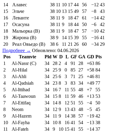
14
Алавес
38
11
10
17
44
56
−12
43
15
Эльче
38
10
13
15
49
57
−8
43
16
Леванте
38
11
9
18
47
61
−14
42
17
Осасуна
38
11
9
18
44
50
−6
42
18
Мальорка (В)
38
11
9
18
47
57
−10
42
19
Жирона (В)
38
9
14
15
39
55
−16
41
20
Реал Овьедо (В)
38
6
11
21
26
60
−34
29
Подробнее →
Обновлено: 04.06.2026
Pos
Teamvte
Pld
W
D
L
GF
GA
GD
Pts
1
Al-Nassr (C)
34
28
2
4
91
28
+63
86
2
Al-Hilal
34
25
9
0
85
27
+58
84
3
Al-Ahli
34
25
6
3
71
25
+46
81
4
Al-Qadsiah
34
23
8
3
83
34
+49
77
5
Al-Ittihad
34
16
7
11
55
48
+7
55
6
Al-Taawoun
34
15
8
11
59
46
+13
53
7
Al-Ettifaq
34
14
8
12
51
55
−4
50
8
Neom
34
12
9
13
43
48
−5
45
9
Al-Hazem
34
11
9
14
38
57
−19
42
10
Al-Fayha
34
10
8
16
41
54
−13
38
11
Al-Fateh
34
9
10
15
41
55
−14
37