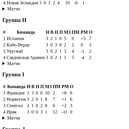
4
Новая Зеландия
3
0
1
2
4
10
-6
1
Матчи
Группа H
#
Команда
И
В
Н
П
МЗ
ПМ
РМ
О
1
Испания
3
2
1
0
5
0
+5
7
2
Кабо-Верде
3
0
3
0
2
2
0
3
3
Уругвай
3
0
2
1
3
4
-1
2
4
Саудовская Аравия
3
0
2
1
1
5
-4
2
Матчи
Группа I
#
Команда
И
В
Н
П
МЗ
ПМ
РМ
О
1
Франция
3
3
0
0
10
2
+8
9
2
Норвегия
3
2
0
1
8
7
+1
6
3
Сенегал
3
1
0
2
8
6
+2
3
4
Ирак
3
0
0
3
1
12
-11
0
Матчи