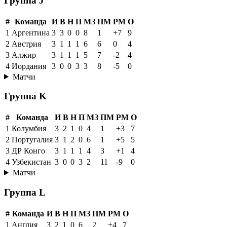
Группа J
#
Команда
И
В
Н
П
МЗ
ПМ
РМ
О
1
Аргентина
3
3
0
0
8
1
+7
9
2
Австрия
3
1
1
1
6
6
0
4
3
Алжир
3
1
1
1
5
7
-2
4
4
Иордания
3
0
0
3
3
8
-5
0
Матчи
Группа K
#
Команда
И
В
Н
П
МЗ
ПМ
РМ
О
1
Колумбия
3
2
1
0
4
1
+3
7
2
Португалия
3
1
2
0
6
1
+5
5
3
ДР Конго
3
1
1
1
4
3
+1
4
4
Узбекистан
3
0
0
3
2
11
-9
0
Матчи
Группа L
#
Команда
И
В
Н
П
МЗ
ПМ
РМ
О
1
Англия
3
2
1
0
6
2
+4
7