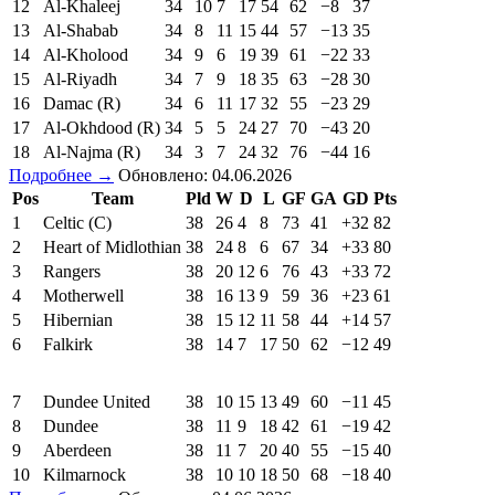
12
Al-Khaleej
34
10
7
17
54
62
−8
37
13
Al-Shabab
34
8
11
15
44
57
−13
35
14
Al-Kholood
34
9
6
19
39
61
−22
33
15
Al-Riyadh
34
7
9
18
35
63
−28
30
16
Damac (R)
34
6
11
17
32
55
−23
29
17
Al-Okhdood (R)
34
5
5
24
27
70
−43
20
18
Al-Najma (R)
34
3
7
24
32
76
−44
16
Подробнее →
Обновлено: 04.06.2026
Pos
Team
Pld
W
D
L
GF
GA
GD
Pts
1
Celtic (C)
38
26
4
8
73
41
+32
82
2
Heart of Midlothian
38
24
8
6
67
34
+33
80
3
Rangers
38
20
12
6
76
43
+33
72
4
Motherwell
38
16
13
9
59
36
+23
61
5
Hibernian
38
15
12
11
58
44
+14
57
6
Falkirk
38
14
7
17
50
62
−12
49
7
Dundee United
38
10
15
13
49
60
−11
45
8
Dundee
38
11
9
18
42
61
−19
42
9
Aberdeen
38
11
7
20
40
55
−15
40
10
Kilmarnock
38
10
10
18
50
68
−18
40