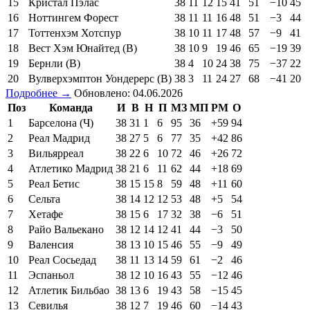
15
Кристал Пэлас
38
11
12
15
41
51
−10
45
16
Ноттингем Форест
38
11
11
16
48
51
−3
44
17
Тоттенхэм Хотспур
38
10
11
17
48
57
−9
41
18
Вест Хэм Юнайтед (В)
38
10
9
19
46
65
−19
39
19
Бернли (В)
38
4
10
24
38
75
−37
22
20
Вулверхэмптон Уондерерс (В)
38
3
11
24
27
68
−41
20
Подробнее →
Обновлено: 04.06.2026
Поз
Команда
И
В
Н
П
МЗ
МП
РМ
О
1
Барселона (Ч)
38
31
1
6
95
36
+59
94
2
Реал Мадрид
38
27
5
6
77
35
+42
86
3
Вильярреал
38
22
6
10
72
46
+26
72
4
Атлетико Мадрид
38
21
6
11
62
44
+18
69
5
Реал Бетис
38
15
15
8
59
48
+11
60
6
Сельта
38
14
12
12
53
48
+5
54
7
Хетафе
38
15
6
17
32
38
−6
51
8
Райо Вальекано
38
12
14
12
41
44
−3
50
9
Валенсия
38
13
10
15
46
55
−9
49
10
Реал Сосьедад
38
11
13
14
59
61
−2
46
11
Эспаньол
38
12
10
16
43
55
−12
46
12
Атлетик Бильбао
38
13
6
19
43
58
−15
45
13
Севилья
38
12
7
19
46
60
−14
43