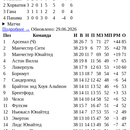
2
Хорватия
3
2
0
1
5
5
0
6
3
Гана
3
1
1
1
2
2
0
4
4
Панама
3
0
0
3
0
4
-4
0
Матчи
Подробнее →
Обновлено: 29.06.2026
Поз
Команда
И
В
Н
П
МЗ
МП
РМ
О
1
Арсенал (Ч)
38
26
7
5
71
27
+44
85
2
Манчестер Сити
38
23
9
6
77
35
+42
78
3
Манчестер Юнайтед
38
20
11
7
69
50
+19
71
4
Астон Вилла
38
19
8
11
56
49
+7
65
5
Ливерпуль
38
17
9
12
63
53
+10
60
6
Борнмут
38
13
18
7
58
54
+4
57
7
Сандерленд
38
14
12
12
42
48
−6
54
8
Брайтон энд Хоув Альбион
38
14
11
13
52
46
+6
53
9
Брентфорд
38
14
11
13
55
52
+3
53
10
Челси
38
14
10
14
58
52
+6
52
11
Фулхэм
38
15
7
16
47
51
−4
52
12
Ньюкасл Юнайтед
38
14
7
17
53
55
−2
49
13
Эвертон
38
13
10
15
47
50
−3
49
14
Лидс Юнайтед
38
11
14
13
49
56
−7
47