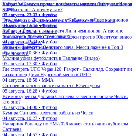
Елена Рыбакина сыграла впервые за месяц и победила. Видео
Кайрат за 6 часов продал все билеты на матч Лиги чемпионов
матча
в Туркестане. А почему там?
05 августа, 23:23 • Теннис
05 августа, 22:32 • Футбол
Что думают в Левски о матче с Кайратом в Лиге чемпионов
"Чувствую себя уничтоженной". Как матч Рыбакиной
04 августа, 12:42 • Футбол
изменил правила тенниса
Кайрат и Левски начали матч Лиги чемпионов. А где мне
05 августа, 19:56 • Теннис
посмотреть прямую трансляцию?
Как сыграл Дастан Сатпаев за Челси против Ювентуса: видео
04 августа, 22:34 • Футбол
матча, что дальше?
Названы фавориты Золотого мяча. Месси даже не в Топ-3
05 августа, 18:07 • Футбол
05 августа, 10:36 • Футбол
еще новости
Молния убила футболиста в Таиланде (Видео)
05 августа, 17:30 • Футбол
Где смотреть UFC Vegas 120: Гамрот - Салкиллд. Сохранит ли
казахстанец Дияр Нургожай место в UFC?
04 августа, 18:58 • ММА
Сатпаев остался в запасе на матч с Ювентусом
05 августа, 16:28 • Футбол
Все конкуренты Дастана Сатпаева за место в составе Челси:
кто они?
05 августа, 14:00 • Футбол
Кумира Сатпаева захотели забрать из Челси
04 августа, 10:27 • Футбол
Напарник Роналду по ЧМ-2026 может стать одноклубником
Сатпаева
04 августа, 14:57 • Футбол