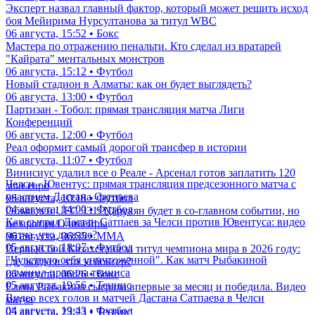
Эксперт назвал главный фактор, который может решить исход
боя Мейирима Нурсултанова за титул WBC
06 августа, 15:52 • Бокс
Мастера по отражению пенальти. Кто сделал из вратарей
"Кайрата" ментальных монстров
06 августа, 15:12 • Футбол
Новый стадион в Алматы: как он будет выглядеть?
06 августа, 13:00 • Футбол
Партизан - Тобол: прямая трансляция матча Лиги
Конференций
06 августа, 12:00 • Футбол
Реал оформит самый дорогой трансфер в истории
06 августа, 11:07 • Футбол
Винисиус удалил все о Реале - Арсенал готов заплатить 120
Челси - Ювентус: прямая трансляция предсезонного матча с
млн евро
участием Дастана Сатпаева
06 августа, 10:18 • Футбол
04 августа, 14:00 • Футбол
Объявлен UFC 331: Царукян будет в со-главном событии, но
Как сыграл Дастан Сатпаев за Челси против Ювентуса: видео
не против Оливейры
матча, что дальше?
06 августа, 06:55 • ММА
05 августа, 18:07 • Футбол
Первый бой Казахстана за титул чемпиона мира в 2026 году:
"Чувствую себя уничтоженной". Как матч Рыбакиной
где, когда и что за боксер?
изменил правила тенниса
06 августа, 06:26 • Бокс
05 августа, 19:56 • Теннис
Елена Рыбакина сыграла впервые за месяц и победила. Видео
Видео всех голов и матчей Дастана Сатпаева в Челси
матча
04 августа, 19:43 • Футбол
05 августа, 23:23 • Теннис