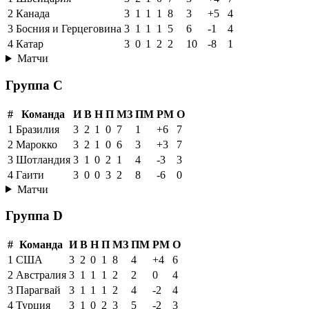
2
Канада
3
1
1
1
8
3
+5
4
3
Босния и Герцеговина
3
1
1
1
5
6
-1
4
4
Катар
3
0
1
2
2
10
-8
1
Матчи
Группа C
#
Команда
И
В
Н
П
МЗ
ПМ
РМ
О
1
Бразилия
3
2
1
0
7
1
+6
7
2
Марокко
3
2
1
0
6
3
+3
7
3
Шотландия
3
1
0
2
1
4
-3
3
4
Гаити
3
0
0
3
2
8
-6
0
Матчи
Группа D
#
Команда
И
В
Н
П
МЗ
ПМ
РМ
О
1
США
3
2
0
1
8
4
+4
6
2
Австралия
3
1
1
1
2
2
0
4
3
Парагвай
3
1
1
1
2
4
-2
4
4
Турция
3
1
0
2
3
5
-2
3