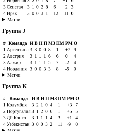
2
Норвегия
3
2
0
1
8
7
+1
6
3
Сенегал
3
1
0
2
8
6
+2
3
4
Ирак
3
0
0
3
1
12
-11
0
Матчи
Группа J
#
Команда
И
В
Н
П
МЗ
ПМ
РМ
О
1
Аргентина
3
3
0
0
8
1
+7
9
2
Австрия
3
1
1
1
6
6
0
4
3
Алжир
3
1
1
1
5
7
-2
4
4
Иордания
3
0
0
3
3
8
-5
0
Матчи
Группа K
#
Команда
И
В
Н
П
МЗ
ПМ
РМ
О
1
Колумбия
3
2
1
0
4
1
+3
7
2
Португалия
3
1
2
0
6
1
+5
5
3
ДР Конго
3
1
1
1
4
3
+1
4
4
Узбекистан
3
0
0
3
2
11
-9
0
Матчи