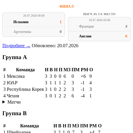
ФИНАЛ
МАТЧ ЗА 3-Е МЕСТО
20.07.2026 00:00
19.07.2026 02:00
Испания
1
Франция
4
Аргентина
0
Англия
6
Подробнее →
Обновлено: 20.07.2026
Группа A
#
Команда
И
В
Н
П
МЗ
ПМ
РМ
О
1
Мексика
3
3
0
0
6
0
+6
9
2
ЮАР
3
1
1
1
2
3
-1
4
3
Республика Корея
3
1
0
2
2
3
-1
3
4
Чехия
3
0
1
2
2
6
-4
1
Матчи
Группа B
#
Команда
И
В
Н
П
МЗ
ПМ
РМ
О
1
Швейцария
3
2
1
0
7
3
+4
7