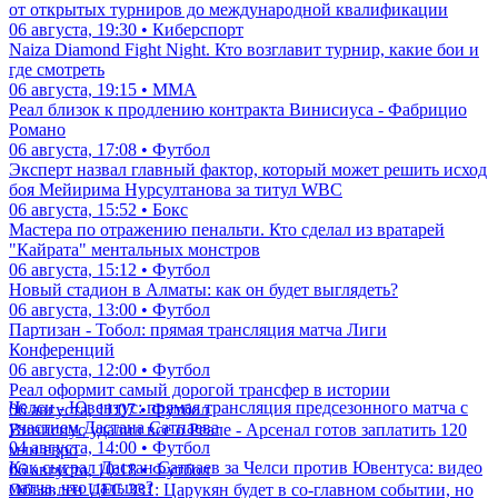
от открытых турниров до международной квалификации
06 августа, 19:30 • Киберспорт
Naiza Diamond Fight Night. Кто возглавит турнир, какие бои и
где смотреть
06 августа, 19:15 • ММА
Реал близок к продлению контракта Винисиуса - Фабрицио
Романо
06 августа, 17:08 • Футбол
Эксперт назвал главный фактор, который может решить исход
боя Мейирима Нурсултанова за титул WBC
06 августа, 15:52 • Бокс
Мастера по отражению пенальти. Кто сделал из вратарей
"Кайрата" ментальных монстров
06 августа, 15:12 • Футбол
Новый стадион в Алматы: как он будет выглядеть?
06 августа, 13:00 • Футбол
Партизан - Тобол: прямая трансляция матча Лиги
Конференций
06 августа, 12:00 • Футбол
Реал оформит самый дорогой трансфер в истории
Челси - Ювентус: прямая трансляция предсезонного матча с
06 августа, 11:07 • Футбол
участием Дастана Сатпаева
Винисиус удалил все о Реале - Арсенал готов заплатить 120
04 августа, 14:00 • Футбол
млн евро
Как сыграл Дастан Сатпаев за Челси против Ювентуса: видео
06 августа, 10:18 • Футбол
матча, что дальше?
Объявлен UFC 331: Царукян будет в со-главном событии, но